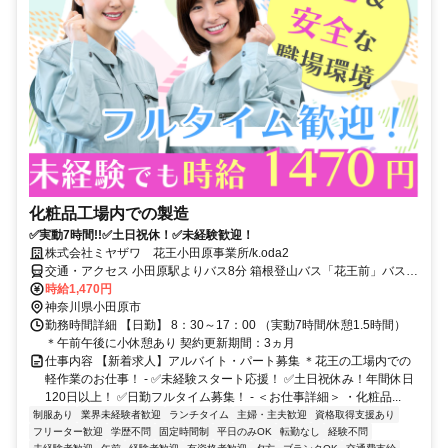
化粧品工場内での製造
✅実動7時間!!✅土日祝休！✅未経験歓迎！
株式会社ミヤザワ 花王小田原事業所/k.oda2
交通・アクセス 小田原駅よりバス8分 箱根登山バス「花王前」バス停
下車
時給1,470円
神奈川県小田原市
勤務時間詳細 【日勤】 8：30～17：00 （実動7時間/休憩1.5時間）
＊午前午後に小休憩あり 契約更新期間：3ヵ月
仕事内容 【新着求人】アルバイト・パート募集 ＊花王の工場内での
軽作業のお仕事！ - ✅未経験スタート応援！ ✅土日祝休み！年間休日
120日以上！ ✅日勤フルタイム募集！ - ＜お仕事詳細＞ ・化粧品...
制服あり
業界未経験者歓迎
ランチタイム
主婦・主夫歓迎
資格取得支援あり
フリーター歓迎
学歴不問
固定時間制
平日のみOK
転勤なし
経験不問