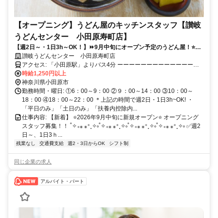
【オープニング】うどん屋のキッチンスタッフ【讃岐
うどんセンター 小田原寿町店】
【週2日～・1日3h～OK！】⏩️9月中旬にオープン予定のうどん屋！⭐️髪
型・髪色自由＆ネイル・ ピアスOK！（規定あり）⭐️未経験OK＆履歴書
讃岐うどんセンター 小田原寿町店
不要！⏩️バイトデビュー大歓迎
アクセス: 「小田原駅」よりバス4分 ーーーーーーーーーーーーーー
ーーーーーー
時給1,250円以上
神奈川県小田原市
勤務時間・曜日: ①6：00～9：00 ②９：00～14：00 ③10：00～
18：00 ④18：00～22：00 ＊上記の時間で週2日・1日3h~OK! ・
「平日のみ」「土日のみ」「扶養内控除内...
仕事内容: 【新着】 ⭐️2026年9月中旬に新規オープン⭐️ オープニング
スタッフ募集！！ ˚✧₊⁎ ⁎⁺˳✧༚˚✧₊⁎ ⁎⁺˳✧༚˚✧₊⁎ ⁎⁺˳✧༚˚✧₊⁎ ⁎⁺˳✧༚ ✅️週2
日～、1日3ｈ...
残業なし
交通費支給
週2・3日からOK
シフト制
同じ企業の求人
アルバイト・パート