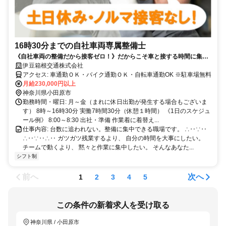
16時30分までの自社車両専属整備士
《自社車両の整備だから接客ゼロ！》だからこそ車と接する時間に集中
できる環境です。
伊豆箱根交通株式会社
アクセス: 車通勤ＯＫ・バイク通勤ＯＫ・自転車通勤OK ※駐車場無料
月給230,000円以上
神奈川県小田原市
勤務時間・曜日: 月～金（まれに休日出勤が発生する場合もございま
す） 8時～16時30分 実働7時間30分（休憩１時間） 《1日のスケジュ
ール例》 8:00～8:30 出社・準備 作業着に着替え...
仕事内容: 台数に追われない。整備に集中できる職場です。 ∴‥∵‥
∴‥∵‥∴‥ ガツガツ残業するより、 自分の時間を大事にしたい。
チームで動くより、 黙々と作業に集中したい。 そんなあなた...
シフト制
前へ
次へ
1
2
3
4
5
この条件の新着求人を受け取る
神奈川県 / 小田原市