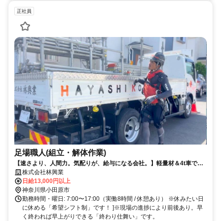
正社員
足場職人(組立・解体作業)
【速さより、人間力。気配りが、給与になる会社。】軽量材＆4t車で体
への負担減！休みたい日に休めるシフト制で家族も大切にできます。
株式会社林興業
日給13,000円以上
神奈川県小田原市
勤務時間・曜日: 7:00〜17:00（実働8時間 / 休憩あり） ※休みたい日
に休める「希望シフト制」です！ ]※現場の進捗により前後あり。早
く終われば早上がりできる「終わり仕舞い」です。