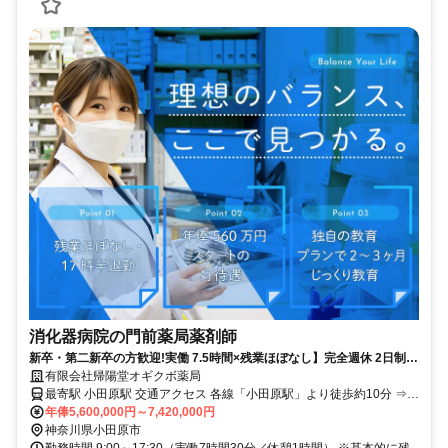
消化器病院の門前薬局薬剤師
新卒・第二新卒の方歓迎!実働 7.5時間×残業ほぼなし】完全週休 2日制で
プライベートも大切に働ける!
有限会社帰陽堂オギクボ薬局
最寄駅 小田原駅 交通アクセス 各線「小田原駅」より徒歩約10分 ⇒バ
イク通勤OK！
年俸5,600,000円～7,420,000円
神奈川県小田原市
勤務時間 9:00～17:30（実働7時間30分／休憩1時間） ※基本的に残