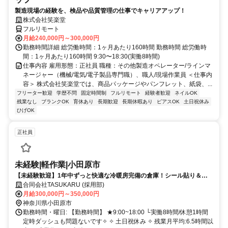
製造現場の経験を、検品や品質管理の仕事でキャリアアップ！
株式会社笑楽堂
フルリモート
月給240,000円～300,000円
勤務時間詳細 総労働時間：1ヶ月あたり160時間 勤務時間 総労働時
間：1ヶ月あたり160時間 9:30〜18:30(実働8時間)
仕事内容 雇用形態：正社員 職種：その他製造オペレーター/ラインマ
ネージャー（機械/電気/電子製品専門職）、職人/現場作業員 ＜仕事内
容＞ 株式会社笑楽堂では、商品パッケージやパンフレット、紙袋、...
フリーター歓迎
学歴不問
固定時間制
フルリモート
経験者歓迎
ネイルOK
残業なし
ブランクOK
育休あり
長期歓迎
長期休暇あり
ピアスOK
土日祝休み
ひげOK
正社員
未経験|軽作業|小田原市
【未経験歓迎】1年中ずっと快適な冷暖房完備の倉庫！シール貼り＆仕
分けの超カンタンコツコツ軽作業
合同会社TASUKARU (採用部)
月給300,000円～350,000円
神奈川県小田原市
勤務時間・曜日: 【勤務時間】 ★9:00~18:00 └実働8時間/休憩1時間
定時ダッシュも問題ないです✧ ✧ 土日祝休み ✧ 残業月平均:6.5時間以