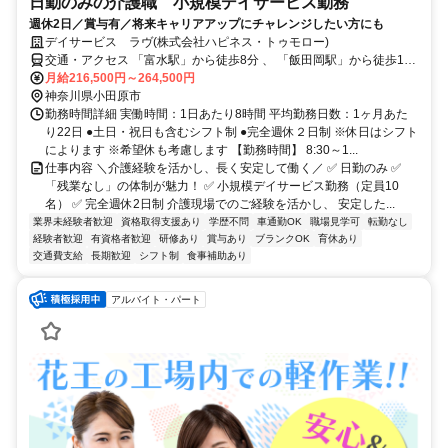
日勤のみの介護職 小規模デイサービス勤務
週休2日／賞与有／将来キャリアアップにチャレンジしたい方にも
デイサービス ラヴ(株式会社ハピネス・トゥモロー)
交通・アクセス 「富水駅」から徒歩8分 、 「飯田岡駅」から徒歩10
分
月給216,500円～264,500円
神奈川県小田原市
勤務時間詳細 実働時間：1日あたり8時間 平均勤務日数：1ヶ月あた
り22日 ●土日・祝日も含むシフト制 ●完全週休２日制 ※休日はシフト
によります ※希望休も考慮します 【勤務時間】 8:30～1...
仕事内容 ＼介護経験を活かし、長く安定して働く／ ✅ 日勤のみ ✅
「残業なし」の体制が魅力！ ✅ 小規模デイサービス勤務（定員10
名） ✅ 完全週休2日制 介護現場でのご経験を活かし、 安定した...
業界未経験者歓迎
資格取得支援あり
学歴不問
車通勤OK
職場見学可
転勤なし
経験者歓迎
有資格者歓迎
研修あり
賞与あり
ブランクOK
育休あり
交通費支給
長期歓迎
シフト制
食事補助あり
アルバイト・パート