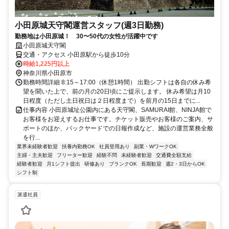
小田原城天守閣運営スタッフ(週3日勤務)
勤務地は小田原城！ 30〜50代の女性が活躍中です
小田原城天守閣
交通・アクセス 小田原駅から徒歩10分
時給1,225円以上
神奈川県小田原市
勤務時間詳細 8:15～17:00（休憩1時間） 出勤シフトは各自の休み希
望を聞いた上で、前の月の20日頃にご提示します。 休み希望は月10
日程度（ただし土日祝日は２日程度まで）を前月の15日までに...
仕事内容 小田原城址公園内にある天守閣、SAMURAI館、NINJA館で
お客様をお迎えするお仕事です。チケット販売やお客様のご案内、サ
ポートのほか、バックヤードでの日報作成など、施設の運営業務全般
を行...
業界未経験者歓迎
扶養内勤務OK
社員登用あり
副業・WワークOK
主婦・主夫歓迎
フリーター歓迎
経験不問
未経験者歓迎
交通費全額支給
経験者歓迎
月1シフト提出
研修あり
ブランクOK
長期歓迎
週2・3日からOK
シフト制
派遣社員