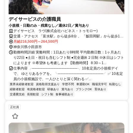
デイサービスの介護職員
小規模・日勤のみ・残業なし／週休2日／賞与あり
デイサービス ラヴ(株式会社ハピネス・トゥモロー)
交通・アクセス 「富水駅」から徒歩8分 、 「飯田岡駅」から徒歩10
分
月給216,500円～264,500円
神奈川県小田原市
勤務時間詳細 実働時間：1日あたり8時間 平均勤務日数：1ヶ月あた
り22日 ●土日・祝日も含むシフト制 ●完全週休２日制 ※休日はシフト
によります ※希望休も考慮します 【勤務時間】 8:30～1...
仕事内容 ╭─────────────────╮ 10名定員の小規模デイ
で、 ゆとりあるケアを。 ╰─────────────────╯ ✅ 10名定
員の小規模施設で、一人ひとりと深く関わる ✅...
業界未経験者歓迎
資格取得支援あり
学歴不問
車通勤OK
職場見学可
転勤なし
経験者歓迎
有資格者歓迎
研修あり
賞与あり
ブランクOK
育休あり
交通費支給
長期歓迎
シフト制
食事補助あり
正社員