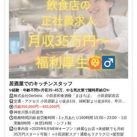
居酒屋でのキッチンスタッフ
✨経験・年齢不問✨月収35~45万、やる気次第で随時昇給◎✨
株式会社Gerbera 小田原和食酒楼「まほろば」 小田原駅前店
交通・アクセス 小田原駅より徒歩1分、緑町駅より徒歩9分、早川
駅・風祭駅・井細田駅・箱根板橋駅より車で13分、入生田駅・鴨宮駅
月給350,000円～450,000円
より車で16分 ●車通勤OK
神奈川県小田原市
勤務時間詳細 総労働時間：1ヶ月あたり160時間 15:00～23:00 ・1日
実働8時間 ・休憩1時間 ・シフト制
仕事内容 ⭐2025年6月NEWオープン！綺麗なお店 ⭐未経験でも月給
35万円スタート可能！ ⭐小田原駅スグ！通勤もラクラク◎ ⭐髪型髪