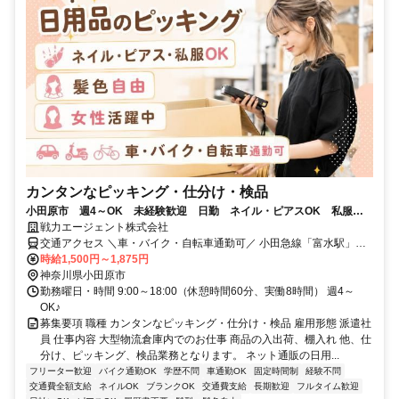
カンタンなピッキング・仕分け・検品
小田原市 週4～OK 未経験歓迎 日勤 ネイル・ピアスOK 私服
OK 髪色自由 軽作業
戦力エージェント株式会社
交通アクセス ＼車・バイク・自転車通勤可／ 小田急線「富水駅」よ
り車で10分 伊豆箱根鉄道大雄山線「飯田岡駅」より車で約7分 小田
時給1,500円～1,875円
急小田原線「小田原駅」より車で約20分 東名高速道路「大井松田
神奈川県小田原市
IC」より車で約20分
勤務曜日・時間 9:00～18:00（休憩時間60分、実働8時間） 週4～
OK♪
募集要項 職種 カンタンなピッキング・仕分け・検品 雇用形態 派遣社
員 仕事内容 大型物流倉庫内でのお仕事 商品の入出荷、棚入れ 他、仕
分け、ピッキング、検品業務となります。 ネット通販の日用...
フリーター歓迎
バイク通勤OK
学歴不問
車通勤OK
固定時間制
経験不問
交通費全額支給
ネイルOK
ブランクOK
交通費支給
長期歓迎
フルタイム歓迎