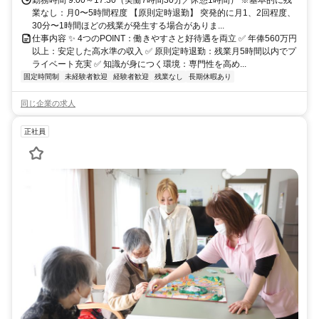
業なし：月0〜5時間程度 【原則定時退勤】 突発的に月1、2回程度、
30分〜1時間ほどの残業が発生する場合がありま...
仕事内容 ✨ 4つのPOINT：働きやすさと好待遇を両立 ✅ 年俸560万円
以上：安定した高水準の収入 ✅ 原則定時退勤：残業月5時間以内でプ
ライベート充実 ✅ 知識が身につく環境：専門性を高め...
固定時間制
未経験者歓迎
経験者歓迎
残業なし
長期休暇あり
同じ企業の求人
正社員