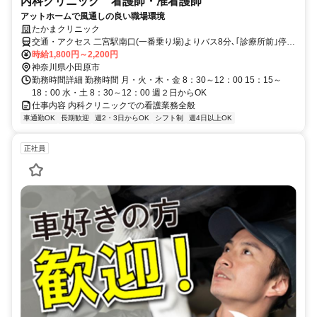
内科クリニック 看護師・准看護師
アットホームで風通しの良い職場環境
たかまクリニック
交通・アクセス 二宮駅南口(一番乗り場)よりバス8分､｢診療所前｣停下
車徒歩1分 ☆車通勤もOK！駐車場完備です｡
時給1,800円～2,200円
神奈川県小田原市
勤務時間詳細 勤務時間 月・火・木・金 8：30～12：00 15：15～
18：00 水・土 8：30～12：00 週２日からOK
仕事内容 内科クリニックでの看護業務全般
車通勤OK
長期歓迎
週2・3日からOK
シフト制
週4日以上OK
正社員