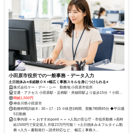
小田原市役所での一般事務・データ入力
土日祝休み⭐未経験ＯＫ⭐幅広く事務スキルを身につけられる⭐
株式会社ケー・デー・シー 勤務地:小田原市役所
交通・アクセス 小田原駅・足柄駅・井細田駅より徒歩15分 ＊小田原
市役所
時給1,500円
神奈川県小田原市
勤務時間詳細 8：30～17：15 ※休憩1時間、実働7時間45分 ◆平日週
5日勤務
仕事内容 ＝＝ おすすめpoint ＝＝ ⭐人気の官公庁・市役所勤務 ⭐高時
給1500円で安定収入 月収23万円可能！ ⭐土日祝休み＆フルタイム勤
務 ⭐入力～書類発行～請求対応など、 幅広く事務ス...