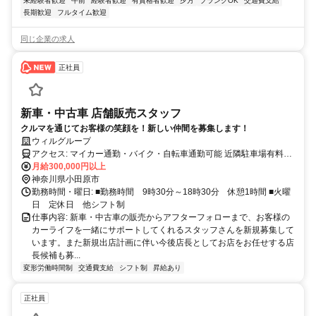
未経験者歓迎
午前
経験者歓迎
有資格者歓迎
夕方
ブランクOK
交通費支給
長期歓迎
フルタイム歓迎
同じ企業の求人
正社員
新車・中古車 店舗販売スタッフ
クルマを通じてお客様の笑顔を！新しい仲間を募集します！
ウィルグループ
アクセス: マイカー通勤・バイク・自転車通勤可能 近隣駐車場有料
（3,000円）あり
月給300,000円以上
神奈川県小田原市
勤務時間・曜日: ■勤務時間 9時30分～18時30分 休憩1時間 ■火曜
日 定休日 他シフト制
仕事内容: 新車・中古車の販売からアフターフォローまで、お客様の
カーライフを一緒にサポートしてくれるスタッフさんを新規募集して
います。また新規出店計画に伴い今後店長としてお店をお任せする店
長候補も募...
変形労働時間制
交通費支給
シフト制
昇給あり
正社員