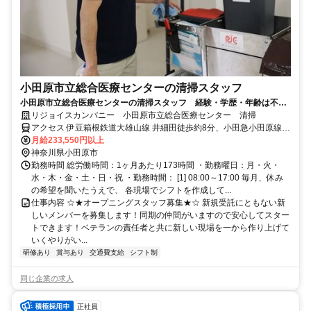
小田原市立総合医療センターの清掃スタッフ
小田原市立総合医療センターの清掃スタッフ 経験・学歴・年齢は不
問！オープニング☆
リジョイスカンパニー 小田原市立総合医療センター 清掃
アクセス 伊豆箱根鉄道大雄山線 井細田徒歩約8分、小田急小田原線
足柄（神奈川県）徒歩約10分、ＪＲ東海道新幹線 小田原西口徒歩約
月給233,550円以上
20分
神奈川県小田原市
勤務時間 総労働時間：1ヶ月あたり173時間 ・勤務曜日：月・火・
水・木・金・土・日・祝 ・勤務時間： [1] 08:00～17:00 毎月、休み
の希望を聞いたうえで、 各現場でシフトを作成して...
仕事内容 ☆★オープニングスタッフ募集★☆ 新規受託にともない新
しいメンバーを募集します！同期の仲間がいますので安心してスター
トできます！ベテランの責任者と共に新しい現場を一から作り上げて
いくやりがい...
研修あり
賞与あり
交通費支給
シフト制
同じ企業の求人
正社員