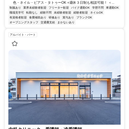
色・ネイル・ピアス・タトゥーOK ⭐週休３日制も相談可能！ ＜...
制服あり
業界未経験者歓迎
フリーター歓迎
バイク通勤OK
学歴不問
車通勤OK
職場見学可
転勤なし
経験不問
未経験者歓迎
経験者歓迎
ネイルOK
有資格者歓迎
食費補助あり
研修あり
賞与あり
ブランクOK
オープニングスタッフ
交通費支給
まかないあり
アルバイト・パート