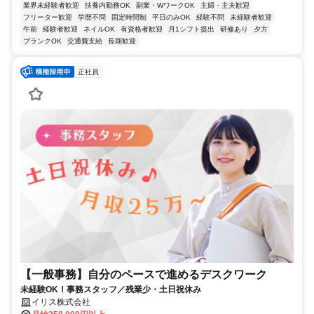
業界未経験者歓迎
扶養内勤務OK
副業・WワークOK
主婦・主夫歓迎
フリーター歓迎
学歴不問
固定時間制
平日のみOK
経験不問
未経験者歓迎
午前
経験者歓迎
ネイルOK
有資格者歓迎
月1シフト提出
研修あり
夕方
ブランクOK
交通費支給
長期歓迎
正社員
【一般事務】自分のペースで進めるデスクワーク
未経験OK！事務スタッフ／残業少・土日祝休み
イリス株式会社