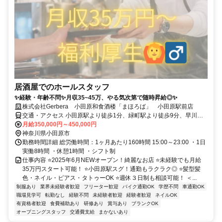
居酒屋でのホールスタッフ
✨経験・年齢不問✨月収35~45万、やる気次第で随時昇給◎✨
株式会社Gerbera 小田原和食酒楼「まほろば」 小田原駅前店
交通・アクセス 小田原駅より徒歩1分、緑町駅より徒歩9分、早川
駅・風祭駅・井細田駅・箱根板橋駅より車で13分、入生田駅・鴨宮駅
月給350,000円～450,000円
より車で16分 ●車通勤OK
神奈川県小田原市
勤務時間詳細 総労働時間：1ヶ月あたり160時間 15:00～23:00 ・1日
実働8時間 ・休憩1時間 ・シフト制
仕事内容 ⭐2025年6月NEWオープン！綺麗なお店 ⭐未経験でも月給
35万円スタート可能！ ⭐小田原駅スグ！通勤もラクラク◎ ⭐髪型髪
色・ネイル・ピアス・タトゥーOK ⭐週休３日制も相談可能！ ＜...
制服あり
業界未経験者歓迎
フリーター歓迎
バイク通勤OK
学歴不問
車通勤OK
職場見学可
転勤なし
経験不問
未経験者歓迎
経験者歓迎
ネイルOK
有資格者歓迎
食費補助あり
研修あり
賞与あり
ブランクOK
オープニングスタッフ
交通費支給
まかないあり