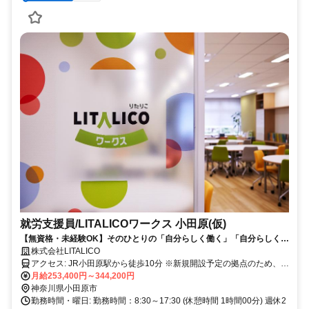
就労支援員/LITALICOワークス 小田原(仮)
【無資格・未経験OK】そのひとりの「自分らしく働く」「自分らしく生
きる」をサポートする就労支援員
株式会社LITALICO
アクセス: JR小田原駅から徒歩10分 ※新規開設予定の拠点のため、詳
細住所は未確定。 ※新規開設拠点を希望の場合、開設までは近隣拠
月給253,400円～344,200円
点での勤務
神奈川県小田原市
勤務時間・曜日: 勤務時間：8:30～17:30 (休憩時間 1時間00分) 週休2