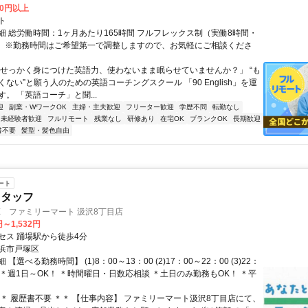
00円以上
ト
細 総労働時間：1ヶ月あたり165時間 フルフレックス制（実働8時間・
） ※勤務時間はご希望第一で調整しますので、お気軽にご相談くださ
「せっかく身につけた英語力、使わないまま眠らせていませんか？」 “も
ない”と願う人のための英語コーチングスクール 「90 English」を運
。 「英語コーチ」と聞...
迎
副業・WワークOK
主婦・主夫歓迎
フリーター歓迎
学歴不問
転勤なし
未経験者歓迎
フルリモート
残業なし
研修あり
在宅OK
ブランクOK
長期歓迎
書不要
髪型・髪色自由
ート
スタッフ
X ファミリーマート 汲沢8丁目店
円～1,532円
セス 踊場駅から徒歩4分
浜市戸塚区
【選べる勤務時間】 (1)8：00～13：00 (2)17：00～22：00 (3)22：
0 ＊週1日～OK！ ＊時間曜日・日数応相談 ＊土日のみ勤務もOK！ ＊平
＊＊ 履歴書不要 ＊＊ 【仕事内容】 ファミリーマート汲沢8丁目店にて、