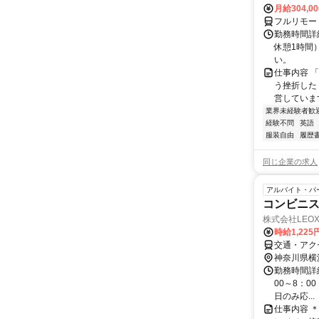
月給304,0
フルリモー
勤務時間詳
休憩1時間
い。
仕事内容 
う挫折したく
営しています
業界未経験者歓
経験不問
英語
服装自由
履歴
同じ企業の求人
アルバイト・パ
コンビニ
株式会社LEO
時給1,225
交通・アク
神奈川県横
勤務時間詳細 
00～8：0
日のみ応...
仕事内容 