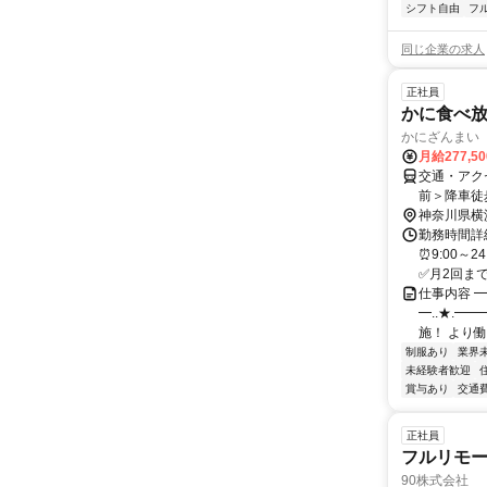
シフト自由
フ
同じ企業の求人
正社員
かに食べ
かにざんまい
月給277,5
交通・アク
前＞降車徒
神奈川県横
勤務時間詳細
⏰9:00～
✅月2回まで、
仕事内容 ━
━..★.━
施！ より働
制服あり
業界
未経験者歓迎
賞与あり
交通
正社員
フルリモ
90株式会社