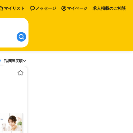
マイリスト
メッセージ
マイページ
求人掲載のご相談
存
関連度順