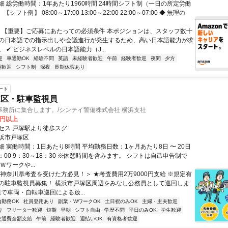
細 総労働時間：1年あたり1960時間 24時間シフト制（一日の所定労働
シフト例】 08:00～17:00 13:00～22:00 22:00～07:00 ◆ 無理の
ー 【重要】ご応募にあたっての必須条件 本ポジションは、スタッフ数十
の日本語での指示出しや会議進行が発生するため、高い日本語能力が求
 ✔ ビジネスレベルの日本語能力（J...
迎
車通勤OK
経験不問
英語
未経験者歓迎
午前
経験者歓迎
夜間
夕方
期歓迎
シフト制
深夜
長期休暇あり
ート
塚区・駐車監視員
事務所に集合します。/シンテイ警備株式会社 横浜支社
0円以上
セス 戸塚駅より徒歩スグ
浜市戸塚区
 実働時間：1日あたり8時間 平均勤務日数：1ヶ月あたり8日 〜 20日
8：00 9：30～18：30 ※休憩時間を含みます。 シフトは自己申告制で
Ｗワークや...
＜神奈川県考査を受けた方必見！＞ ★考査費用2万9000円支給 ※規定有
の駐車監視員募集！ 横浜市戸塚区周辺をみなし公務員として巡回しま
組で車両・自転車巡回による放...
内勤務OK
社員登用あり
副業・WワークOK
土日祝のみOK
主婦・主夫歓迎
り
フリーター歓迎
短期
早朝
シフト自由
学歴不問
平日のみOK
学生歓迎
交通費全額支給
午前
経験者歓迎
週払いOK
有資格者歓迎