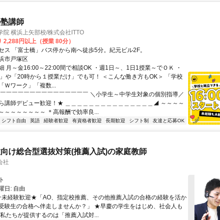
の塾講師
学院 横浜上矢部校/株式会社ITTO
 2,288円以上（授業 80分）
セス 「富士橋」バス停から南へ徒歩5分。紀元ビル2F。
浜市戸塚区
 月～金16:00～22:00間で相談OK ・週1日～、1日1授業～でＯＫ ・
で」や「20時から１授業だけ」でも可！ ＜こんな働き方もOK＞ 「学校
Ｗワーク」「複数...
◤￣￣￣￣￣￣￣￣￣￣￣￣￣￣￣ ＼小学生～中学生対象の個別指導／
ら講師デビュー歓迎！★ ＿＿＿＿＿＿＿＿＿＿＿＿＿＿＿◢ ～～～～
～～～～～～～～ ＊高報酬で効率良...
シフト自由
英語
経験者歓迎
有資格者歓迎
長期歓迎
シフト制
友達と応募OK
向け総合型選抜対策(推薦入試)の家庭教師
会社
ト
日: 自由
 ★未経験歓迎★「AO、指定校推薦、その他推薦入試の合格の経験を活か
受験生の合格へ伴走しませんか？」 ★早慶の学生をはじめ、社会人も
 私たちが提供するのは「推薦入試対...