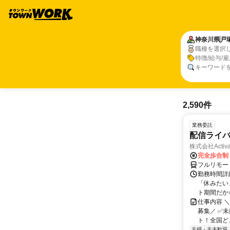
神奈川県
戸
職種を選択
特徴/給与/
キーワード
2,590件
業務委託
配信ライ
株式会社Activa
完全歩合制
フルリモー
勤務時間詳
「休みたい
ト期間だか
仕事内容 
募集／ ✅
ト！全国どこ
主婦・主夫歓迎