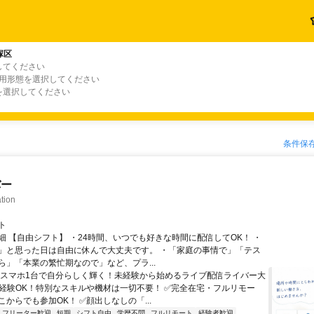
塚区
してください
雇用形態を選択してください
を選択してください
条件保
バー
tion
ト
細 【自由シフト】 ・24時間、いつでも好きな時間に配信してOK！ ・
」と思った日は自由に休んで大丈夫です。 ・「家庭の事情で」「テス
ら」「本業の繁忙期なので」など、プラ...
＼スマホ1台で自分らしく輝く！未経験から始めるライブ配信ライバー大
未経験OK！特別なスキルや機材は一切不要！ ✅完全在宅・フルリモー
からでも参加OK！ ✅顔出しなしの「...
フリーター歓迎
短期
シフト自由
学歴不問
フルリモート
経験者歓迎