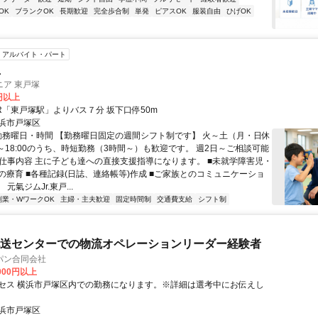
OK
ブランクOK
長期歓迎
完全歩合制
単発
ピアスOK
服装自由
ひげOK
アルバイト・パート
員
ア 東戸塚
0円以上
JR「東戸塚駅」よりバス７分 坂下口停50m
浜市戸塚区
 勤務曜日・時間 【勤務曜日固定の週間シフト制です】 火～土（月・日休
30～18:00のうち、時短勤務（3時間～）も歓迎です。 週2日～ご相談可能
● 仕事内容 主に子ども達への直接支援指導になります。 ■未就学障害児・
の療育 ■各種記録(日誌、連絡帳等)作成 ■ご家族とのコミュニケーショ
 元氣ジムJr.東戸...
副業・WワークOK
主婦・主夫歓迎
固定時間制
交通費支給
シフト制
n配送センターでの物流オペレーションリーダー経験者
パン合同会社
,000円以上
セス 横浜市戸塚区内での勤務になります。※詳細は選考中にお伝えし
浜市戸塚区