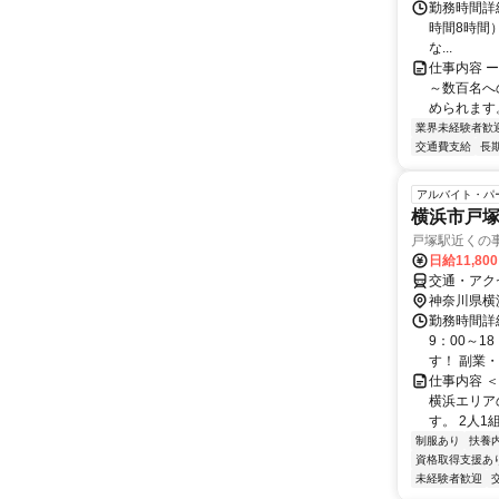
勤務時間詳
時間8時間） 【
な...
仕事内容 
～数百名へ
められます。
業界未経験者歓
交通費支給
長
アルバイト・パ
横浜市戸
戸塚駅近くの
日給11,80
交通・アク
神奈川県横
勤務時間詳細
9：00～1
す！ 副業・
仕事内容 
横浜エリア
す。 2人1
制服あり
扶養
資格取得支援あ
未経験者歓迎