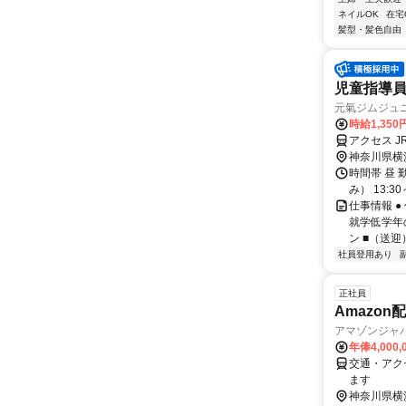
ネイルOK
在宅
髪型・髪色自由
児童指導
元氣ジムジュニ
時給1,35
アクセス 
神奈川県横
時間帯 昼
み） 13:
仕事情報 
就学低学年
ン ■（送迎）
社員登用あり
正社員
Amazo
アマゾンジャ
年俸4,000
交通・アク
ます
神奈川県横