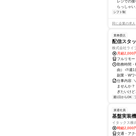
レジでの接
らっしゃいま
シフト制
同じ企業の求人
業務委託
配信スタッ
株式会社ライ
月給2,000
フルリモー
勤務時間・
由） ⛅週1
副業・Wワ
仕事内容: 
ませんか？
ぎたいけど…
週1日からOK
派遣社員
基盤実装
イタックス株
時給2,000
交通・アク