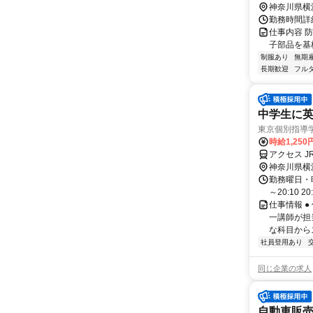
神奈川県横
勤務時間詳細
仕事内容 
子部品を基
制服あり
無期
長期歓迎
フル
中学生に英
東京個別指導
時給1,250
アクセス J
神奈川県横
勤務曜日・時間
～20:10 2
仕事情報 
一講師が担
な科目からス
社員登用あり
同じ企業の求人
自動車販