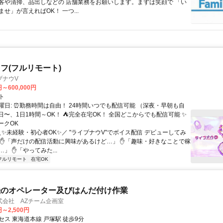
客や清掃、品出しなどの 店舗業務をお願いします。まずは笑顔で 「い
せ」が言えればOK！ 一つ...
フ(フルリモート)
ブナウV
円～600,000円
ト
曜日: ⏰勤務時間は自由！ 24時間いつでも配信可能 （深夜・早朝も自
日〜、1日1時間～OK！ ⛺完全在宅OK！ 全国どこからでも配信可能 ✨
ークOK
＼✨未経験・初心者OK✨／ "ライブナウV"でボイス配信 デビューしてみ
 ✋「声だけの配信活動に興味があるけど…」 ✋「趣味・好きなことで稼
」 ✋「やってみた...
フルリモート
在宅OK
機のオペレーター及びはんだ付け作業
式会社 AZチーム企画室
円～2,500円
セス 東海道本線 戸塚駅 徒歩9分