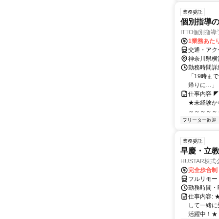
業務委託
個別指導
ITTO個別指導
1業務あたり
交通・アク
神奈川県横
勤務時間詳細
「19時ま
帰りに…」「
仕事内容 
★未経験か
～～～～～
フリーター歓迎
業務委託
早慶・立教
HUSTAR株式
完全歩合制
フルリモー
勤務時間・曜
仕事内容:
して一緒に
活躍中！★