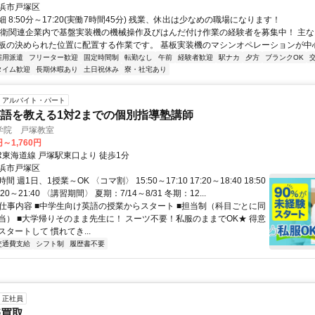
浜市戸塚区
 8:50分～17:20(実働7時間45分) 残業、休出は少なめの職場になります！
防衛関連企業内で基盤実装機の機械操作及びはんだ付け作業の経験者を募集中！ 主な
板の決められた位置に配置する作業です。 基板実装機のマシンオペレーションが中心で
雇用派遣
フリーター歓迎
固定時間制
転勤なし
午前
経験者歓迎
駅ナカ
夕方
ブランクOK
タイム歓迎
長期休暇あり
土日祝休み
寮・社宅あり
アルバイト・パート
語を教える1対2までの個別指導塾講師
学院 戸塚教室
円～1,760円
R東海道線 戸塚駅東口より 徒歩1分
浜市戸塚区
 週1日、1授業～OK 〈コマ割〉 15:50～17:10 17:20～18:40 18:50
0:20～21:40 〈講習期間〉 夏期：7/14～8/31 冬期：12...
● 仕事内容 ■中学生向け英語の授業からスタート ■担当制（科目ごとに同
当） ■大学帰りそのまま先生に！ スーツ不要！私服のままでOK★ 得意
タートして 慣れてき...
交通費支給
シフト制
履歴書不要
正社員
売買取