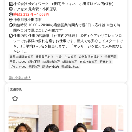
っと続けられる癒やしの仕事。手に職を身につけて、生き方を変えよ
株式会社ボディワーク (新店)ラフィネ 小田原駅ビル店(仮称)
う。
アクセス 最寄駅：小田原駅
時給2,232円～4,068円
神奈川県小田原市
勤務時間 10:00～20:00の店舗営業時間内で週3日～応相談 ※働く時
間を自分で選ぶことが可能です
仕事内容 仕事内容詳細 【仕事内容詳細】 ボディケアやリフレクソロ
ジーでお客様の疲れを癒すお仕事です。新人でも安心してスタートで
き、1日平均3～5名を担当します。 「マッサージを覚えて人を癒やし
たい！...
業界未経験者歓迎
社員登用あり
主婦・主夫歓迎
資格取得支援あり
学歴不問
平日のみOK
経験不問
未経験者歓迎
経験者歓迎
有資格者歓迎
研修あり
ブランクOK
長期歓迎
駅近5分以内
週4日以上OK
同じ企業の求人
業務委託