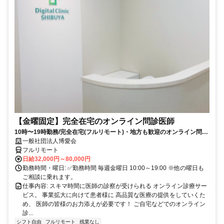
【金曜固定】完全在宅のオンライン問診医師
10時〜19時勤務/完全在宅(フルリモート)・地方も歓迎のオンライン問診
業務
一般社団法人博愛会
フルリモート
日給32,000円～80,000円
勤務時間・曜日: ✅勤務時間 毎週金曜日 10:00～19:00 ※他の曜日も
ご相談に乗れます。
仕事内容: スキマ時間に医師の診察が受けられる オンライン診療サー
ビス。 事業拡大に向けて患者様に 高品質な医療の提供をしていくた
め、 医師の皆様のお力添えが必要です！ ご自宅などでのオンライン
診...
シフト自由
フルリモート
残業なし