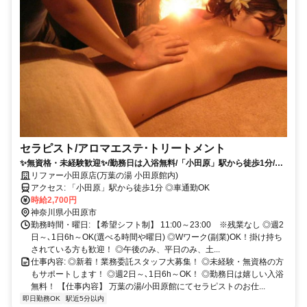
セラピスト/アロマエステ･トリートメント
✨無資格・未経験歓迎✨/勤務日は入浴無料/「小田原」駅から徒歩1分/平
日のみ・土日祝のみ・Wワーク・週払いOK
リファー小田原店(万葉の湯 小田原館内)
アクセス: 「小田原」駅から徒歩1分 ◎車通勤OK
時給2,700円
神奈川県小田原市
勤務時間・曜日: 【希望シフト制】 11:00～23:00 ※残業なし ◎週2
日～､1日6h～OK(選べる時間や曜日) ◎Wワーク(副業)OK！掛け持ち
されている方も歓迎！ ◎午後のみ、平日のみ、土...
仕事内容: ◎新着！業務委託スタッフ大募集！ ◎未経験・無資格の方
もサポートします！ ◎週2日～､1日6h～OK！ ◎勤務日は嬉しい入浴
無料！ 【仕事内容】 万葉の湯/小田原館にてセラピストのお仕...
即日勤務OK
駅近5分以内