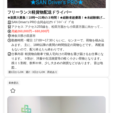
フリーランス軽貨物配送ドライバー
★副業大募集！18時〜21時の３時間！★経験者超優遇！★未経験稼げる
まで育てます★サポート充実！準備金不要0円でスタート★
SAN Driver’s PRO 合同会社(ｻﾝ ﾄﾞﾗｲﾊﾞｰｽﾞ ﾌﾟﾛ)
アクセス: アクセス255線を、松田方面から小田原方面に向かって、
卸売団地入り口の信号を右折して、車で1〜2分。
月給260,000円～680,000円
神奈川県小田原市
勤務時間・曜日: 17:00〜17:30くらいに、センターで、荷物を積み込
みます。 主に、18時以降の夜間の時間指定の荷物などです。 再配達
もないので、配り終えたら終わりです。
仕事内容: 軽貨物自動車で個人宅向けの荷物を運び届けるお仕事にな
ります。 ９割が、洋服や生活雑貨等の軽く小さい荷物となります。
残り１割程、飲料や米、少し大きめの雑貨などがあります。 昔は地
図...
週1日からOK
週2・3日からOK
昇給あり
業務委託