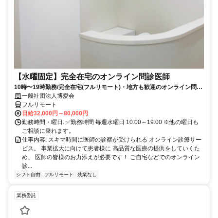
【水曜固定】完全在宅のオンライン問診医師
10時〜19時勤務/完全在宅(フルリモート)・地方も歓迎のオンライン問診
業務
一般社団法人博愛会
フルリモート
日給32,000円～80,000円
勤務時間・曜日: ✅勤務時間 毎週水曜日 10:00～19:00 ※他の曜日も
ご相談に乗れます。
仕事内容: スキマ時間に医師の診察が受けられる オンライン診療サー
ビス。 事業拡大に向けて患者様に 高品質な医療の提供をしていくた
め、 医師の皆様のお力添えが必要です！ ご自宅などでのオンライン
診...
シフト自由
フルリモート
残業なし
業務委託