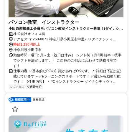
パソコン教室 インストラクター
小田原箱根商工会議所パソコン教室インストラクター募集！(ダイナシテ
ィWEST内）
株式会社オフィス奏
アクセス: 〒250-0872 神奈川県小田原市中里208 ダイナシティ
時給1,230円以上
WEST 4階 ※マイカー通期可
神奈川県小田原市
勤務時間・曜日: 月～土（祝日は休み） シフト制（月2回 前半・後半
でシフトを決定します。） ご自身のご都合に合わせて勤務可能で
す！
仕事内容: ✅基本的なPCの知識があればOKです。 〜詳細は下記に記
載しています〜 ✅eラーニングのサポートです！ ✅週3から勤務可能
です！ 【仕事内容】 ・PCインストラクター ダイナシティウィ...
シフト自由
交通費支給
業務委託