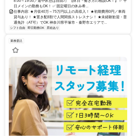
8:00～19:00／途中休憩は自由♪） 【休日・働き方の相談OK！】 ✅ 平
日メインの勤務もOK！ ✅ 固定曜日の休み希...
仕事内容: ★月収40万～75万円以上の高収入！ ★初期費用0円／車両
貸与あり！ ★置き配8割で人間関係ストレスナシ！ ★未経験歓迎・普
通免許（AT可）でOK 神奈川県平塚市・秦野市エリアで...
シフト自由
即日勤務OK
昇給あり
業務委託