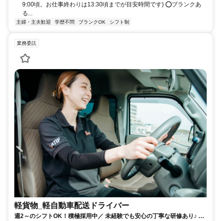
9:00頃。お仕事終わりは13:30頃までが目安時間です) ⭕ブランクあ
る...
主婦・主夫歓迎
学歴不問
ブランクOK
シフト制
業務委託
軽貨物_軽自動車配送ドライバー
週2～のシフトOK！積極採用中／ 未経験でも安心の丁寧な研修あり♪ 希