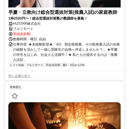
早慶・立教向け総合型選抜対策(推薦入試)の家庭教師
1枠2500円〜！総合型選抜対策塾の塾講師を募集！
HUSTAR株式会社
フルリモート
完全歩合制
勤務時間・曜日: 自由
仕事内容: ★未経験歓迎★「AO、指定校推薦、その他推薦入試の合格
の経験を活かして一緒に受験生の合格へ伴走しませんか？」 ★早慶
の学生をはじめ、社会人も活躍中！★ 私たちが提供するのは「推薦
入試対...
シフト自由
フルリモート
完全歩合制
週2・3日からOK
同じ企業の求人
業務委託