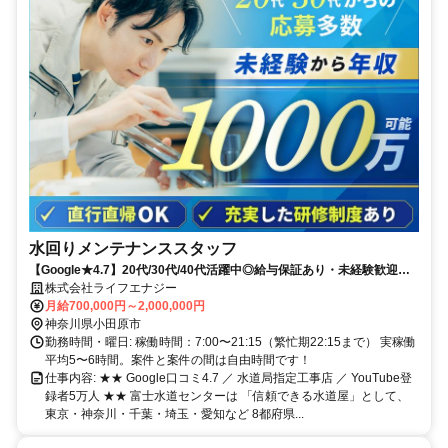
水回りメンテナンススタッフ
【Google★4.7】20代/30代/40代活躍中◎給与保証あり・未経験歓迎！
免許だけでOK◎研修中も給与あり
株式会社ライフエナジー
月給700,000円～2,000,000円
神奈川県小田原市
勤務時間・曜日: 稼働時間：7:00〜21:15（繁忙期22:15まで） 実稼働
平均5〜6時間。案件と案件の間は自由時間です！
仕事内容: ★★ Google口コミ4.7 ／ 水道局指定工事店 ／ YouTube登
録者5万人 ★★ 富士水道センターは 「信頼できる水道屋」として、
東京・神奈川・千葉・埼玉・愛知など 8都府県...