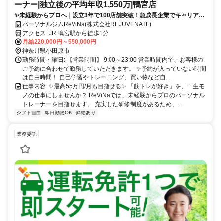
ーナー|独立後の平均年収1,550万|鴨宮店
✨未経験からプロへ｜設立3年で100店舗突破！急成長企業でキャリアア
ップ
パーソナルジムReViNa(株式会社REJUVENATE)
アクセス: JR 鴨宮駅から徒歩1分
月給220,000円～550,000円
神奈川県小田原市
勤務時間・曜日: 【営業時間】 9:00～23:00 営業時間内で、お客様の
ご予約に合わせて勤務していただきます。 ✨予約が入っていない時間
は自由時間！ 自己学習やトレーニング、買い物など自...
仕事内容: ✨最高55万円/月も目指せる✨ 「筋トレが好き」を、一生モ
ノの仕事にしませんか？ ReViNaでは、未経験からプロのパーソナル
トレーナーを目指せます。 充実した研修制度があるため、...
シフト自由
即日勤務OK
昇給あり
業務委託