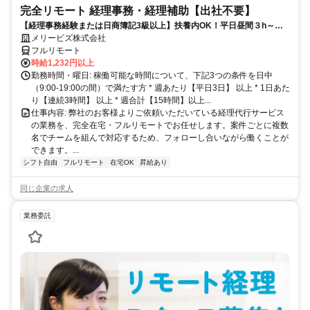
完全リモート 経理事務・経理補助【出社不要】
【経理事務経験または日商簿記3級以上】扶養内OK！平日昼間３h～。
完全在宅で育児・介護中の方も大歓迎♪
メリービズ株式会社
フルリモート
時給1,232円以上
勤務時間・曜日: 稼働可能な時間について、下記3つの条件を日中
（9:00-19:00の間）で満たす方 * 週あたり【平日3日】 以上 * 1日あた
り【連続3時間】 以上 * 週合計【15時間】以上...
仕事内容: 弊社のお客様よりご依頼いただいている経理代行サービス
の業務を、完全在宅・フルリモートでお任せします。案件ごとに複数
名でチームを組んで対応するため、フォローし合いながら働くことが
できます。...
シフト自由
フルリモート
在宅OK
昇給あり
同じ企業の求人
業務委託