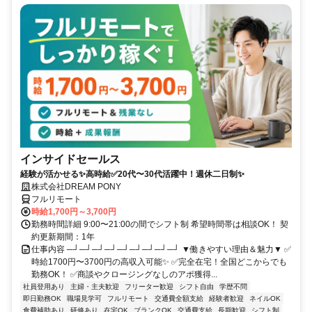
インサイドセールス
経験が活かせる✨高時給✅20代〜30代活躍中！週休二日制✨
株式会社DREAM PONY
フルリモート
時給1,700円～3,700円
勤務時間詳細 9:00〜21:00の間でシフト制 希望時間帯は相談OK！ 契
約更新期間：1年
仕事内容 ─┘─┘─┘─┘─┘─┘─┘─┘─┘ ▼働きやすい理由＆魅力▼ ✅
時給1700円〜3700円の高収入可能✨ ✅完全在宅！全国どこからでも
勤務OK！ ✅商談やクロージングなしのアポ獲得...
社員登用あり
主婦・主夫歓迎
フリーター歓迎
シフト自由
学歴不問
即日勤務OK
職場見学可
フルリモート
交通費全額支給
経験者歓迎
ネイルOK
食費補助あり
研修あり
在宅OK
ブランクOK
交通費支給
長期歓迎
シフト制