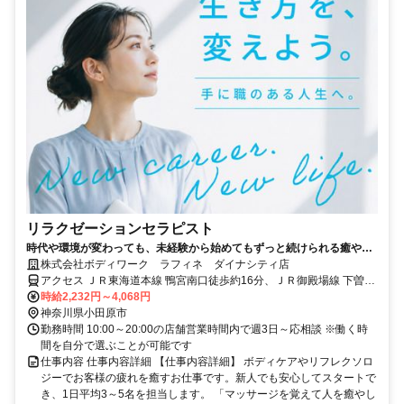
リラクゼーションセラピスト
時代や環境が変わっても、未経験から始めてもずっと続けられる癒やし
の仕事。手に職を身につけて、生き方を変えよう。
株式会社ボディワーク ラフィネ ダイナシティ店
アクセス ＪＲ東海道本線 鴨宮南口徒歩約16分、ＪＲ御殿場線 下曽我
徒歩約29分、ＪＲ御殿場線 国府津徒歩約37分 最寄駅：鴨宮・国府津
時給2,232円～4,068円
駅
神奈川県小田原市
勤務時間 10:00～20:00の店舗営業時間内で週3日～応相談 ※働く時
間を自分で選ぶことが可能です
仕事内容 仕事内容詳細 【仕事内容詳細】 ボディケアやリフレクソロ
ジーでお客様の疲れを癒すお仕事です。新人でも安心してスタートで
き、1日平均3～5名を担当します。 「マッサージを覚えて人を癒やし