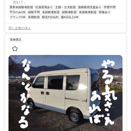
たい！...
業界未経験者歓迎
社員登用あり
主婦・主夫歓迎
資格取得支援あり
学歴不問
平日のみOK
経験不問
未経験者歓迎
経験者歓迎
有資格者歓迎
研修あり
ブランクOK
長期歓迎
駅近5分以内
週4日以上OK
同じ企業の求人
業務委託