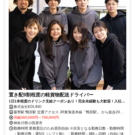
置き配9割程度の軽貨物配送ドライバー
1日1本程度のドリンク支給クーポンあり！完全未経験も大歓迎！入社3
ヶ月以内に90％が月50万円を達成しています。
株式会社EDLIND
最寄駅 鴨宮駅 交通アクセス JR東海道本線「鴨宮駅」 から徒歩20分
月給360,000円～700,000円
●転勤なし ●車・バイク通勤OK
神奈川県小田原市
勤務時間 業務委託のため原則自由 ※目安となる勤務日数・勤務時間
・勤務日数：週5日（シフト制） ・勤務時間：8時～20時（自由に休