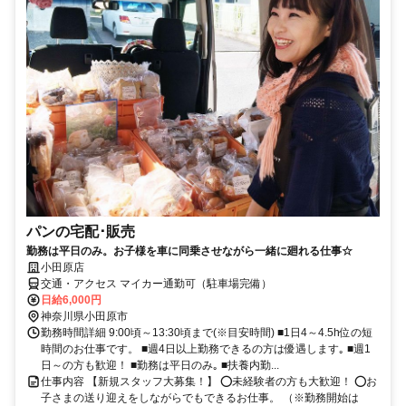
パンの宅配･販売
勤務は平日のみ。お子様を車に同乗させながら一緒に廻れる仕事☆
小田原店
交通・アクセス マイカー通勤可（駐車場完備）
日給6,000円
神奈川県小田原市
勤務時間詳細 9:00頃～13:30頃まで(※目安時間) ■1日4～4.5h位の短
時間のお仕事です。 ■週4日以上勤務できるの方は優遇します｡ ■週1
日～の方も歓迎！ ■勤務は平日のみ｡ ■扶養内勤...
仕事内容 【新規スタッフ大募集！】 ⭕未経験者の方も大歓迎！ ⭕お
子さまの送り迎えをしながらでもできるお仕事。 （※勤務開始は