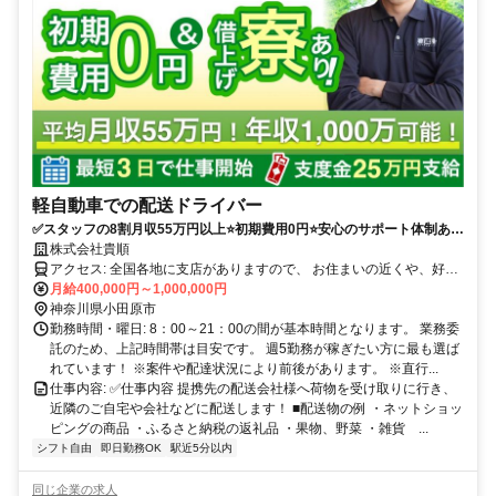
軽自動車での配送ドライバー
✅スタッフの8割月収55万円以上⭐️初期費用0円⭐️安心のサポート体制あり
（車両レンタル/事故対応等）履歴書不要！
株式会社貴順
アクセス: 全国各地に支店がありますので、 お住まいの近くや、好き
な場所で働くことが可能です。 ※自宅から車で通える範囲 ・転勤は
月給400,000円～1,000,000円
ありません。 ・マイカーかレンタル車両での直行直帰 ・車通勤可
神奈川県小田原市
勤務時間・曜日: 8：00～21：00の間が基本時間となります。 業務委
託のため、上記時間帯は目安です。 週5勤務が稼ぎたい方に最も選ば
れています！ ※案件や配達状況により前後があります。 ※直行...
仕事内容: ✅️仕事内容 提携先の配送会社様へ荷物を受け取りに行き、
近隣のご自宅や会社などに配送します！ ■配送物の例 ・ネットショッ
ピングの商品 ・ふるさと納税の返礼品 ・果物、野菜 ・雑貨 ...
シフト自由
即日勤務OK
駅近5分以内
同じ企業の求人