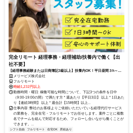
完全リモート 経理事務・経理補助/扶養内で働く【出
社不要】
【経理事務経験または日商簿記3級以上】扶養内OK！平日昼間３h～。
完全在宅で育児・介護中の方も大歓迎♪
メリービズ株式会社
フルリモート
時給1,232円以上
勤務時間・曜日: 稼働可能な時間について、下記3つの条件を日中
（9:00-19:00の間）で満たす方 * 週あたり【平日3日】 以上 * 1日あた
り【連続3時間】 以上 * 週合計【15時間】以上...
仕事内容: 弊社のお客様よりご依頼いただいている経理代行サービス
の業務を、完全在宅・フルリモートでお任せします。案件ごとに複数
名でチームを組んで対応するため、フォローし合いながら働くことが
できます。...
シフト自由
フルリモート
在宅OK
昇給あり