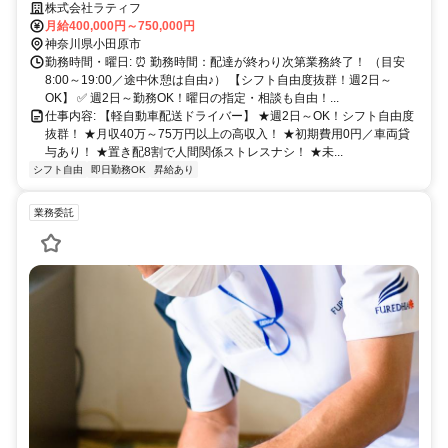
望の働き方の相談OK! 収入UPも目指せます! 思いやりの心を大切にする
株式会社ラティフ
会社です!
月給400,000円～750,000円
神奈川県小田原市
勤務時間・曜日: ⏰ 勤務時間：配達が終わり次第業務終了！ （目安
8:00～19:00／途中休憩は自由♪） 【シフト自由度抜群！週2日～
OK】 ✅ 週2日～勤務OK！曜日の指定・相談も自由！...
仕事内容: 【軽自動車配送ドライバー】 ★週2日～OK！シフト自由度
抜群！ ★月収40万～75万円以上の高収入！ ★初期費用0円／車両貸
与あり！ ★置き配8割で人間関係ストレスナシ！ ★未...
シフト自由
即日勤務OK
昇給あり
業務委託