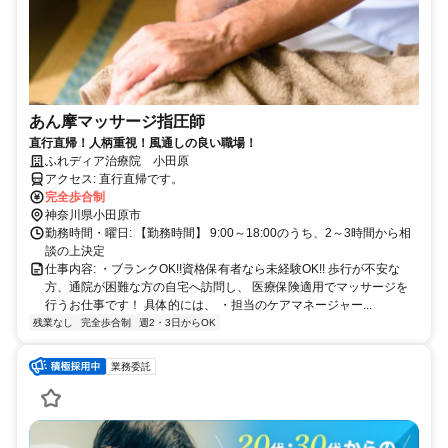
あん摩マッサージ指圧師
直行直帰！人柄重視！風通しの良い職場！
ふれディア治療院 小田原
アクセス: 直行直帰です。
完全歩合制
神奈川県小田原市
勤務時間・曜日: 【勤務時間】 9:00～18:00のうち、2～3時間から相
談の上決定
仕事内容: ・ブランクOK!!資格保有者なら未経験OK!! 歩行が不安な
方、通院が困難な方の自宅へ訪問し、 医療保険適用でマッサージを
行うお仕事です！ 具体的には、 ・担当のケアマネージャー...
残業なし
完全歩合制
週2・3日からOK
業務委託