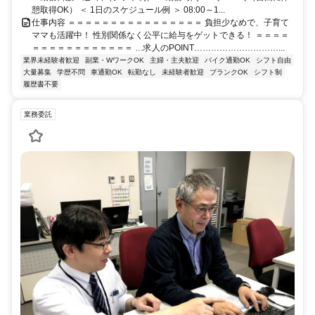
憩取得OK） ＜ 1日のスケジュール例 ＞ 08:00～1...
仕事内容 ＝＝＝＝＝＝＝＝＝＝＝＝＝＝＝＝ 負担少なめで、子育て
ママも活躍中！ 性別関係なく公平に給与をゲットできる！ ＝＝＝＝
＝＝＝＝＝＝＝＝＝＝＝＝ …求人のPOINT…………………………...
業界未経験者歓迎
副業・WワークOK
主婦・主夫歓迎
バイク通勤OK
シフト自由
大量募集
学歴不問
車通勤OK
転勤なし
未経験者歓迎
ブランクOK
シフト制
履歴書不要
業務委託