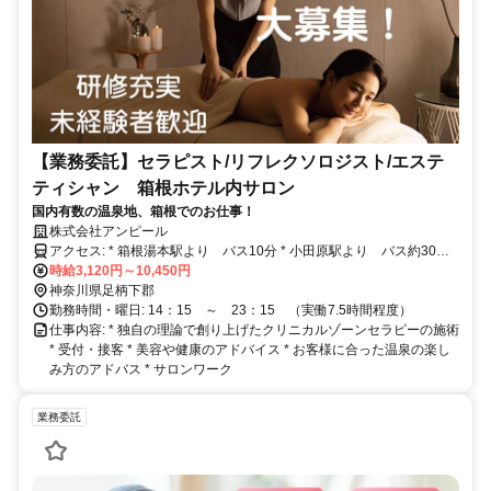
【業務委託】セラピスト/リフレクソロジスト/エステ
ティシャン 箱根ホテル内サロン
国内有数の温泉地、箱根でのお仕事！
株式会社アンピール
アクセス: * 箱根湯本駅より バス10分 * 小田原駅より バス約30分 *
熱海市より 車約50分 * 御殿場インターより 車約1時間 * 伊豆 修善
時給3,120円～10,450円
寺より 車約1時間
神奈川県足柄下郡
勤務時間・曜日: 14：15 ～ 23：15 （実働7.5時間程度）
仕事内容: * 独自の理論で創り上げたクリニカルゾーンセラピーの施術
* 受付・接客 * 美容や健康のアドバイス * お客様に合った温泉の楽し
み方のアドバス * サロンワーク
業務委託