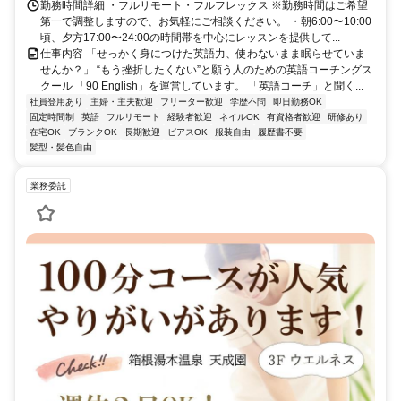
勤務時間詳細 ・フルリモート・フルフレックス ※勤務時間はご希望
第一で調整しますので、お気軽にご相談ください。 ・朝6:00〜10:00
頃、夕方17:00〜24:00の時間帯を中心にレッスンを提供して...
仕事内容 「せっかく身につけた英語力、使わないまま眠らせていま
せんか？」 “もう挫折したくない”と願う人のための英語コーチングス
クール 「90 English」を運営しています。 「英語コーチ」と聞く...
社員登用あり
主婦・主夫歓迎
フリーター歓迎
学歴不問
即日勤務OK
固定時間制
英語
フルリモート
経験者歓迎
ネイルOK
有資格者歓迎
研修あり
在宅OK
ブランクOK
長期歓迎
ピアスOK
服装自由
履歴書不要
髪型・髪色自由
業務委託