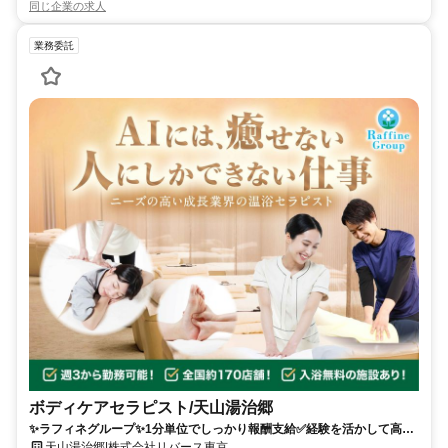
同じ企業の求人
業務委託
ボディケアセラピスト/天山湯治郷
✨️ラフィネグループ✨1分単位でしっかり報酬支給️✅経験を活かして高時
給✅ブランクOK✅️無料研修ありで安心✅️異業種からの転職実績多数！一
天山湯治郷|株式会社リバース東京