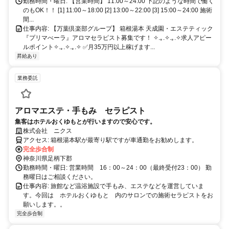
勤務時間・曜日: 【営業時間】 11:00～24:00 下記のような時間で働く
のもOK！！ [1] 11:00～18:00 [2] 13:00～22:00 [3] 15:00～24:00 施術
間...
仕事内容: 【万葉倶楽部グループ】 箱根湯本 天成園・エステティック
『プリマべーラ』アロマセラピスト募集です！ ✧.｡.✧.｡.✧求人アピー
ルポイント✧.｡.✧.｡.✧ ✅️月35万円以上稼げます...
昇給あり
業務委託
アロマエステ・手もみ セラピスト
集客はホテルおくゆもとが行いますので安心です。
株式会社 ニクス
アクセス: 箱根湯本駅が最寄り駅ですが車通勤をお勧めします。
完全歩合制
神奈川県足柄下郡
勤務時間・曜日: 営業時間 16：00～24：00（最終受付23：00） 勤
務曜日はご相談ください。
仕事内容: 旅館など温浴施設で手もみ、エステなどを運営していま
す。今回は ホテルおくゆもと 内のサロンでの施術セラピストをお
願いします。。
完全歩合制