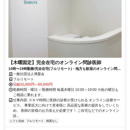
【木曜固定】完全在宅のオンライン問診医師
10時〜19時勤務/完全在宅(フルリモート)・地方も歓迎のオンライン問診
業務
一般社団法人博愛会
フルリモート
日給32,000円～80,000円
勤務時間・曜日: ✅勤務時間 毎週木曜日 10:00～19:00 ※他の曜日も
ご相談に乗れます。
仕事内容: スキマ時間に医師の診察が受けられる オンライン診療サー
ビス。 事業拡大に向けて患者様に 高品質な医療の提供をしていくた
め、 医師の皆様のお力添えが必要です！ ご自宅などでのオンライン
診...
シフト自由
フルリモート
残業なし