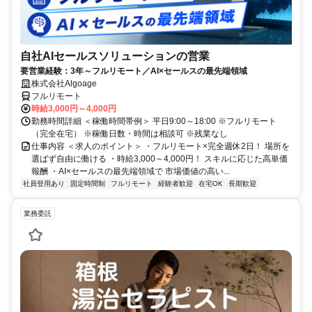
自社AIセールスソリューションの営業
要営業経験：3年～フルリモート／AI×セールスの最先端領域
株式会社Algoage
フルリモート
時給3,000円～4,000円
勤務時間詳細 ＜稼働時間帯例＞ 平日9:00～18:00 ※フルリモート
（完全在宅） ※稼働日数・時間は相談可 ※残業なし
仕事内容 ＜求人のポイント＞ ・フルリモート×完全週休2日！ 場所を
選ばず自由に働ける ・時給3,000～4,000円！ スキルに応じた高単価
報酬 ・AI×セールスの最先端領域で 市場価値の高い...
社員登用あり
固定時間制
フルリモート
経験者歓迎
在宅OK
長期歓迎
業務委託