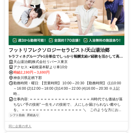
フットリフレクソロジーセラピスト/天山湯治郷
✨️ラフィネグループ✨1分単位でしっかり報酬支給️✅経験を活かして高時
給✅ブランクOK✅️無料研修ありで安心✅️異業種からの転職実績多数！一
天山湯治郷|株式会社リバース東京
生ものの技術が身につく◎自分のペースで働ける◎
アクセス: ●箱根湯本駅より車10分
時給2,190円～3,690円
神奈川県足柄下郡
勤務時間・曜日: 【営業時間】 10:00～20:30 【勤務時間】 (1)10:00
～16:00 (2)12:00～18:00 (3)14:00～22:00 (4)16:00～20:30 ※上記
時...
仕事内容: ＝＝＝＝＝＝＝＝＝＝＝＝＝＝＝＝＝ AI時代でも価値が落
ちない“手の技術” 一生モノの技術で、 人にしか届けられない癒やし
を。 ＝＝＝＝＝＝＝＝＝＝＝＝＝＝＝＝＝ ＼ このような方にお...
シフト自由
昇給あり
同じ企業の求人