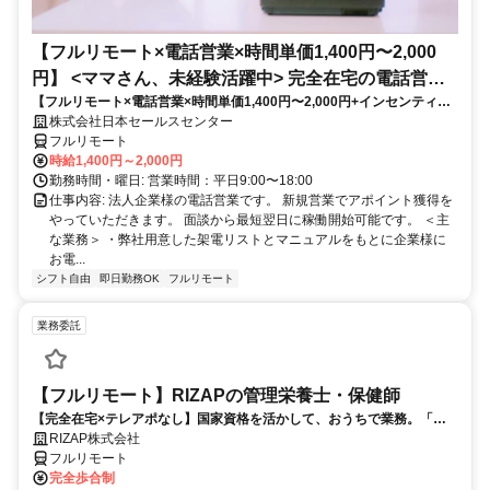
【フルリモート×電話営業×時間単価1,400円〜2,000
円】 <ママさん、未経験活躍中> 完全在宅の電話営業
【フルリモート×電話営業×時間単価1,400円〜2,000円+インセンティブ
で家庭と仕事の両立を実現
あり】 ＜ママさん、未経験活躍中＞ 完全在宅の電話営業で家庭と仕事の
株式会社日本セールスセンター
両立を実現
フルリモート
時給1,400円～2,000円
勤務時間・曜日: 営業時間：平日9:00〜18:00
仕事内容: 法人企業様の電話営業です。 新規営業でアポイント獲得を
やっていただきます。 面談から最短翌日に稼働開始可能です。 ＜主
な業務＞ ・弊社用意した架電リストとマニュアルをもとに企業様に
お電...
シフト自由
即日勤務OK
フルリモート
業務委託
【フルリモート】RIZAPの管理栄養士・保健師
【完全在宅×テレアポなし】国家資格を活かして、おうちで業務。「も
う一つの安心」を。主婦・Wワーカー活躍中！「平日の日中だけ」「夕
RIZAP株式会社
方以降の数時間だけ」など、生活リズムに合わせた時間調整が可能で
フルリモート
す。1件ごとの成果報酬型だから、頑張った分だけ手応えのある収入
完全歩合制