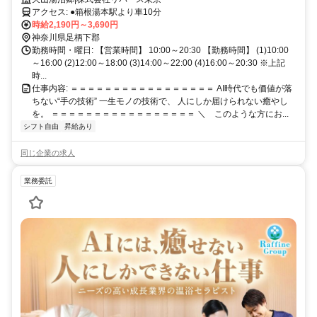
生ものの技術が身につく◎自分のペースで働ける◎
アクセス: ●箱根湯本駅より車10分
時給2,190円～3,690円
神奈川県足柄下郡
勤務時間・曜日: 【営業時間】 10:00～20:30 【勤務時間】 (1)10:00
～16:00 (2)12:00～18:00 (3)14:00～22:00 (4)16:00～20:30 ※上記
時...
仕事内容: ＝＝＝＝＝＝＝＝＝＝＝＝＝＝＝＝＝ AI時代でも価値が落
ちない“手の技術” 一生モノの技術で、 人にしか届けられない癒やし
を。 ＝＝＝＝＝＝＝＝＝＝＝＝＝＝＝＝＝ ＼ このような方にお...
シフト自由
昇給あり
同じ企業の求人
業務委託