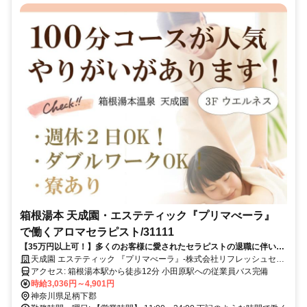
箱根湯本 天成園・エステティック『プリマべーラ』
で働くアロマセラピスト/31111
【35万円以上可！】多くのお客様に愛されたセラピストの退職に伴い、
新メンバー募集
天成園 エステティック 『プリマべーラ』-株式会社リフレッシュセン
ター
アクセス: 箱根湯本駅から徒歩12分 小田原駅への従業員バス完備
時給3,036円～4,901円
神奈川県足柄下郡