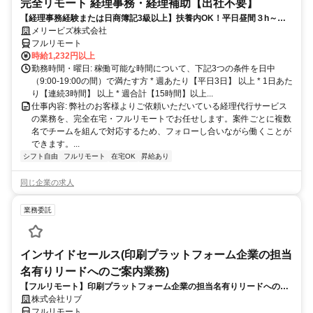
完全リモート 経理事務・経理補助【出社不要】
【経理事務経験または日商簿記3級以上】扶養内OK！平日昼間３h～。
完全在宅で育児・介護中の方も大歓迎♪
メリービズ株式会社
フルリモート
時給1,232円以上
勤務時間・曜日: 稼働可能な時間について、下記3つの条件を日中
（9:00-19:00の間）で満たす方 * 週あたり【平日3日】 以上 * 1日あた
り【連続3時間】 以上 * 週合計【15時間】以上...
仕事内容: 弊社のお客様よりご依頼いただいている経理代行サービス
の業務を、完全在宅・フルリモートでお任せします。案件ごとに複数
名でチームを組んで対応するため、フォローし合いながら働くことが
できます。...
シフト自由
フルリモート
在宅OK
昇給あり
同じ企業の求人
業務委託
インサイドセールス(印刷プラットフォーム企業の担当
名有りリードへのご案内業務)
【フルリモート】印刷プラットフォーム企業の担当名有りリードへのご
案内業務（インサイドセールス）
株式会社リブ
フルリモート