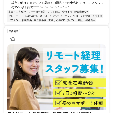
場所で働ける♫ ✨シフト柔軟！1週間ごとの申告制 ✨今いるスタッフ
の95％が子育てママ ༶ ༶ ༶ ༶ ༶ ༶ ༶ ༶ ༶ ༶ ༶ ༶...
主婦・主夫歓迎
フリーター歓迎
シフト自由
学歴不問
即日勤務OK
フルリモート
経験者歓迎
ネイルOK
在宅OK
ブランクOK
長期歓迎
シフト制
ピアスOK
服装自由
履歴書不要
友達と応募OK
ひげOK
髪型・髪色自由
業務委託