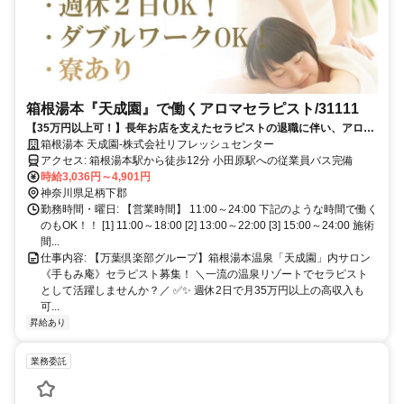
箱根湯本『天成園』で働くアロマセラピスト/31111
【35万円以上可！】長年お店を支えたセラピストの退職に伴い、アロマ
セラピスト大募集
箱根湯本 天成園-株式会社リフレッシュセンター
アクセス: 箱根湯本駅から徒歩12分 小田原駅への従業員バス完備
時給3,036円～4,901円
神奈川県足柄下郡
勤務時間・曜日: 【営業時間】 11:00～24:00 下記のような時間で働く
のもOK！！ [1] 11:00～18:00 [2] 13:00～22:00 [3] 15:00～24:00 施術
間...
仕事内容: 【万葉倶楽部グループ】箱根湯本温泉「天成園」内サロン
《手もみ庵》セラピスト募集！ ＼一流の温泉リゾートでセラピスト
として活躍しませんか？／ ✅✨ 週休2日で月35万円以上の高収入も
可...
昇給あり
業務委託