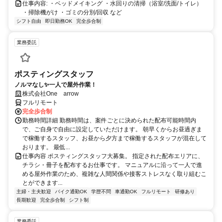
仕事内容: ・ベッドメイキング ・水回りの清掃（浴室/洗面/トイレ）
・掃除機がけ ・ゴミの分別/回収 など
シフト自由
即日勤務OK
完全歩合制
業務委託
ポスティングスタッフ
ノルマなし✨一人で屋外作業！
株式会社One arrow
フルリモート
完全歩合制
勤務時間詳細 勤務時間は、案件ごとに決められた配布可能時間内
で、ご自身で自由に設定していただけます。 朝早くからお昼過ぎま
で稼働するスタッフ、お昼から夕方まで稼働するスタッフが混在して
おります。 最低...
仕事内容 ポスティングスタッフ大募集。 指定された配布エリアに、
チラシ・冊子を配布するお仕事です。 マニュアルに沿って一人で進
める屋外作業のため、複雑な人間関係や接客ストレスなく取り組むこ
とができます...
主婦・主夫歓迎
バイク通勤OK
学歴不問
車通勤OK
フルリモート
研修あり
長期歓迎
完全歩合制
シフト制
業務委託