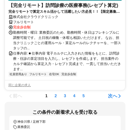
【完全リモート】訪問診療の医療事務(レセプト算定)
完全リモートで算定スキル活かして活躍したい方必見！！【限定募集】
完全リモート｜在宅医療レセプト算定（成果報酬型／業務委託）
株式会社クラウドクリニック
フルリモート
完全歩合制
勤務時間・曜日: 業務委託のため、勤務時間・休日はフレキシブルに
調整可能です。 土日祝の稼働・休暇も相談いただけます。 なお、担
当クリニックごとの運用ルール・算定ルールのレクチャーを、一部ス
タッフの...
仕事内容: ■ 仕事内容 電子カルテに入力された情報をもとに、訪問診
療・往診の算定項目を入力し、レセプトを作成します。 担当案件の
カルテ確認から算定入力・レセプト完成まで、一貫して担当いただき
ます...
社員登用あり
フルリモート
在宅OK
完全歩合制
同じ企業の求人
前へ
次へ
1
2
3
4
5
この条件の新着求人を受け取る
神奈川県 / 足柄下郡
業務委託