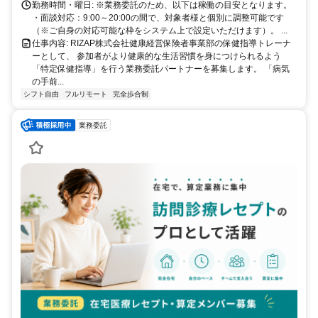
に。充実のサポート体制で、安心の在宅ワークを始めませんか？
勤務時間・曜日: ※業務委託のため、以下は稼働の目安となります。
・面談対応：9:00～20:00の間で、対象者様と個別に調整可能です
（※ご自身の対応可能な枠をシステム上で設定いただけます）。 ...
仕事内容: RIZAP株式会社健康経営保険者事業部の保健指導トレーナ
ーとして、 参加者がより健康的な生活習慣を身につけられるよう
「特定保健指導」を行う業務委託パートナーを募集します。 「病気
の手前...
シフト自由
フルリモート
完全歩合制
業務委託