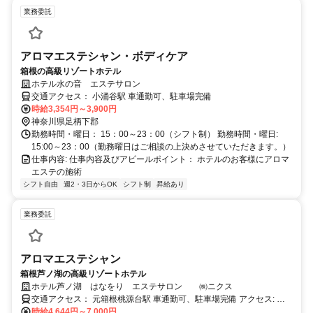
業務委託
アロマエステシャン・ボディケア
箱根の高級リゾートホテル
ホテル水の音 エステサロン
交通アクセス： 小涌谷駅 車通勤可、駐車場完備
時給3,354円～3,900円
神奈川県足柄下郡
勤務時間・曜日： 15：00～23：00（シフト制） 勤務時間・曜日:
15:00～23：00（勤務曜日はご相談の上決めさせていただきます。）
仕事内容: 仕事内容及びアピールポイント： ホテルのお客様にアロマ
エステの施術
シフト自由
週2・3日からOK
シフト制
昇給あり
業務委託
アロマエステシャン
箱根芦ノ湖の高級リゾートホテル
ホテル芦ノ湖 はなをり エステサロン ㈱ニクス
交通アクセス： 元箱根桃源台駅 車通勤可、駐車場完備 アクセス: 車
通勤でお願いします。
時給4,644円～7,000円