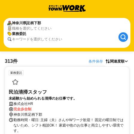
神奈川県
足柄下郡
職種を選択してください
業務委託
キーワードを選択してください
313件
条件保存
関連度順
業務委託
民泊清掃スタッフ
未経験から始められる清掃のお仕事です。
株式会社HR
完全歩合制
神奈川県足柄下郡
勤務時間・曜日: 主婦（夫）さんやWワーク歓迎！ 固定の曜日制では
ないため、シフト相談OK！ 家庭や他のお仕事と両立しやすい環境で
す。