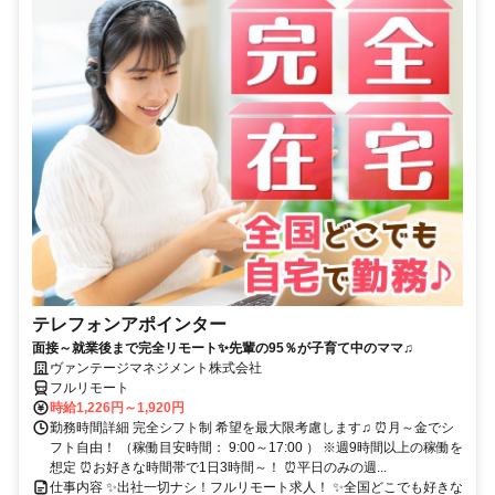
テレフォンアポインター
面接～就業後まで完全リモート✨先輩の95％が子育て中のママ♫
ヴァンテージマネジメント株式会社
フルリモート
時給1,226円～1,920円
勤務時間詳細 完全シフト制 希望を最大限考慮します♫ ⏰月～金でシ
フト自由！ （稼働目安時間： 9:00～17:00 ） ※週9時間以上の稼働を
想定 ⏰お好きな時間帯で1日3時間～！ ⏰平日のみの週...
仕事内容 ✨出社一切ナシ！フルリモート求人！ ✨全国どこでも好きな