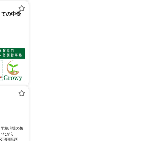
しての中受
な学校現場の想
がら...
K
長期歓迎