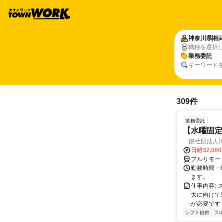
神奈川県
相
職種を選択
業務委託
キーワード
309件
業務委託
【水曜固
一般社団法人
日給32,00
フルリモー
勤務時間・曜
ます。
仕事内容:
大に向けて
が必要です！
シフト自由
フ