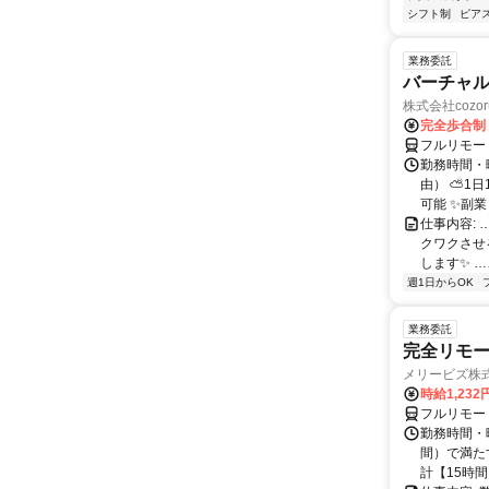
シフト制
ピアス
業務委託
バーチャル
株式会社cozor
完全歩合制
フルリモー
勤務時間・
由） ⛅1
可能 ✨副
仕事内容:
クワクさせ
します✨ …
週1日からOK
業務委託
完全リモー
メリービズ株
時給1,23
フルリモー
勤務時間・曜
間）で満たす
計【15時間】