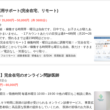
In運用サポート(完全在宅、リモート)
mi
35,000円～50,000円（件 3600分）
ト
細 ・稼働する時間帯・曜日は自由です。日中でも、お子さんが寝たあ
かまいません。 ・1アカウントあたりの目安は週4〜6時間（月20〜26
です。慣れるまでは週15時間ほどかか...
【完全在宅/リモート】稼働時間・曜日は自由に調整可能！ ✅完全在宅・
全国どこからでもOK ✅稼働する時間帯も曜日も自由。夜だけ・すきま
 ✅電話なし・対面なし。やり取り...
フルリモート
経験者歓迎
研修あり
在宅OK
長期歓迎
服装自由
定】完全在宅のオンライン問診医師
博愛会
0円～80,000円
ト
日: ✅勤務時間 毎週木曜日 10:00～19:00 ※他の曜日もご相談に乗れ
 スキマ時間に医師の診察が受けられる オンライン診療サービス。 事業拡
患者様に 高品質な医療の提供をしていくため、 医師の皆様のお力添え