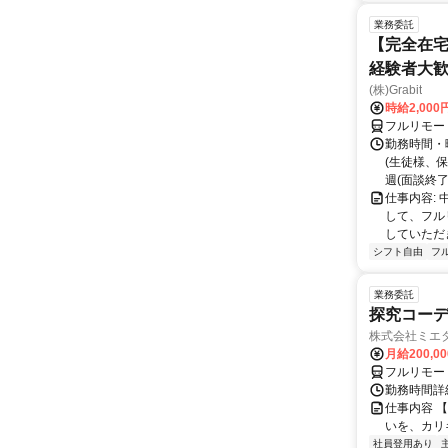
業務委託
【完全在宅
経験者大
(株)Grabit
時給2,000
フルリモー
勤務時間・
(生徒様、
週(面談終了
仕事内容:
して、フル
していただ
シフト自由
フ
業務委託
探究コー
株式会社ミエ
月給200,0
フルリモー
勤務時間詳細
仕事内容 
いを、カリ
社員登用あり