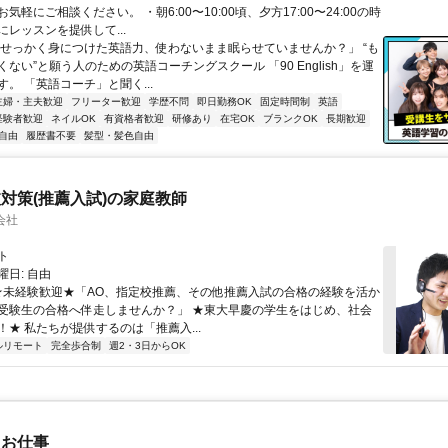
気軽にご相談ください。 ・朝6:00〜10:00頃、夕方17:00〜24:00の時
レッスンを提供して...
「せっかく身につけた英語力、使わないまま眠らせていませんか？」 “も
ない”と願う人のための英語コーチングスクール 「90 English」を運
。 「英語コーチ」と聞く...
主婦・主夫歓迎
フリーター歓迎
学歴不問
即日勤務OK
固定時間制
英語
経験者歓迎
ネイルOK
有資格者歓迎
研修あり
在宅OK
ブランクOK
長期歓迎
自由
履歴書不要
髪型・髪色自由
対策(推薦入試)の家庭教師
会社
ト
日: 自由
 ★未経験歓迎★「AO、指定校推薦、その他推薦入試の合格の経験を活か
受験生の合格へ伴走しませんか？」 ★東大早慶の学生をはじめ、社会
！★ 私たちが提供するのは「推薦入...
ルリモート
完全歩合制
週2・3日からOK
たお仕事