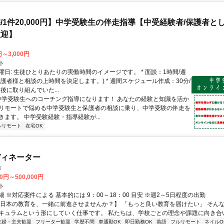
/1件20,000円】中学受験生の伴走指導【中受経験者/保護者と
歓迎】
円～3,000円
ト
曜日: 生徒ひとりあたりの実働時間のイメージです。 * 面談：1時間/週
保護者様と相談の上時間を決定します。) * 週間スケジュール作成：30分/
後に取り組んでいた...
 中学受験生へのコーチング指導になります！ あなたの経験と知識を活か
リモートで悩める中学受験生と保護者の相談に乗り、中学受験の伴走を
きます。 中学受験経験・指導経験が...
ルリモート
在宅OK
ディネーター
タ
00円～500,000円
ト
 ※対応案件による 基本的には 9：00～18：00 目安 ※週2～5日程度の出勤
【日本の教育を、一緒に前進させませんか？】 「もっと良い教育を届けたい」 そん
キュラムという形にしていく仕事です。 私たちは、学校ごとの理念や課題に向き合いな
主婦・主夫歓迎
フリーター歓迎
学歴不問
車通勤OK
即日勤務OK
英語
フルリモート
ネイルO