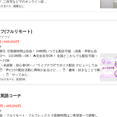
 ご自宅などでのオンライン診...
ルリモート
残業なし
フ(フルリモート)
ブナウV
円～600,000円
ト
曜日: ⏰勤務時間は自由！ 24時間いつでも配信可能 （深夜・早朝も自
日〜、1日1時間～OK！ ⛺完全在宅OK！ 全国どこからでも配信可能 ✨
ークOK
＼✨未経験・初心者OK✨／ "ライブナウV"でボイス配信 デビューしてみ
 ✋「声だけの配信活動に興味があるけど…」 ✋「趣味・好きなことで稼
」 ✋「やってみた...
フルリモート
在宅OK
な英語コーチ
0円～405,000円
ト
細 ・フルリモート・フルフレックス ※勤務時間はご希望第一で調整し