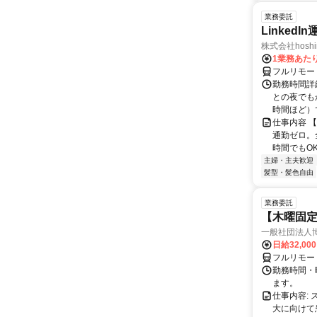
業務委託
Linked
株式会社hoshi
1業務あたり 
フルリモー
勤務時間詳
との夜でも
時間ほど）
仕事内容 
通勤ゼロ。
時間でもOK
主婦・主夫歓迎
髪型・髪色自由
業務委託
【木曜固
一般社団法人
日給32,00
フルリモー
勤務時間・曜
ます。
仕事内容:
大に向けて