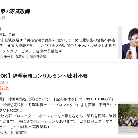
対策の家庭教師
会社
ト
日: 自由
 ★未経験歓迎★「英検合格の経験を活かして一緒に受験生の合格へ伴走
？」 ★東大早慶の学生、及び社会人が活躍中！★ 私たちが提供するの
ーチングサービス」。従来の予備校や...
ルリモート
残業なし
完全歩合制
OK】経理実務コンサルタント/出社不要
式会社
0円以上
ト
日: 稼働可能な時間について、下記の条件を日中（9:00-19:00の間）
 * 最低想定時間：月50時間〜 ※プロジェクトにより変動 * 平日日中の
slack対...
 業務内容 プロジェクトマネージャーを支援しながら、業務を円滑に遂行
担います。 主に３つのミッションがあります。 (1)プロジェクトマネー
ートしつつ経理の実務業務 (...
ルリモート
在宅OK