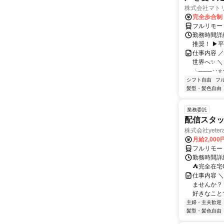
株式会社マト
完全歩合制
フルリモー
勤務時間詳細
推奨！ ▶
仕事内容 
世界へ✨ ＼
╰───･･⭐･
シフト自由
フ
髪型・髪色自由
業務委託
配信スタッ
株式会社yeter
月給2,000
フルリモー
勤務時間詳
⛺完全在宅
仕事内容 ＼
ませんか？
好きなことで
主婦・主夫歓迎
髪型・髪色自由