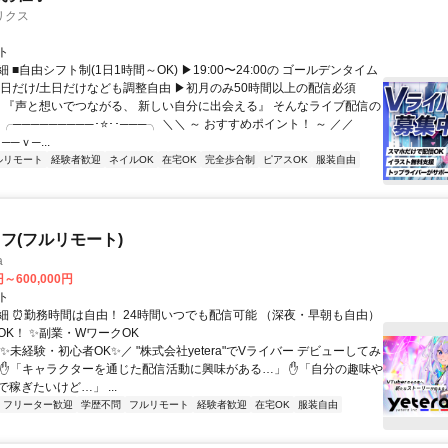
リクス
ト
 ■自由シフト制(1日1時間～OK) ▶19:00〜24:00の ゴールデンタイム
平日だけ/土日だけなども調整自由 ▶初月のみ50時間以上の配信必須
／ 『声と想いでつながる、 新しい自分に出会える』 そんなライブ配信の
 ╭─────────･⭐･･───╮ ＼＼ ～ おすすめポイント！ ～ ／／
──ｖ─...
ルリモート
経験者歓迎
ネイルOK
在宅OK
完全歩合制
ピアスOK
服装自由
フ(フルリモート)
a
円～600,000円
ト
細 ⏰勤務時間は自由！ 24時間いつでも配信可能 （深夜・早朝も自由）
OK！ ✨副業・WワークOK
✨未経験・初心者OK✨／ "株式会社yetera"でVライバー デビューしてみ
 ✋「キャラクターを通じた配信活動に興味がある…」 ✋「自分の趣味や
稼ぎたいけど…」 ...
フリーター歓迎
学歴不問
フルリモート
経験者歓迎
在宅OK
服装自由