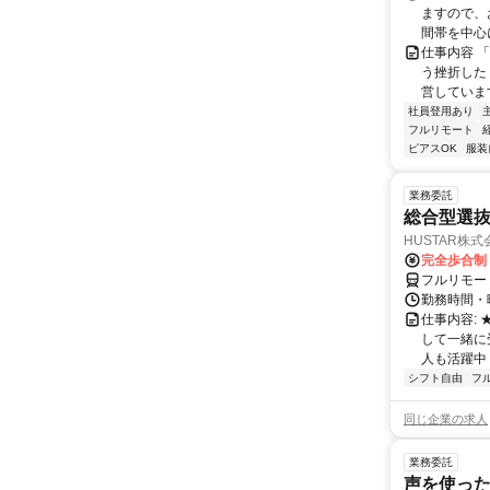
ますので、お
間帯を中心に
仕事内容 
う挫折したく
営しています
社員登用あり
フルリモート
ピアスOK
服装
業務委託
総合型選抜
HUSTAR株式
完全歩合制
フルリモー
勤務時間・曜
仕事内容:
して一緒に
人も活躍中
シフト自由
フ
同じ企業の求人
業務委託
声を使っ