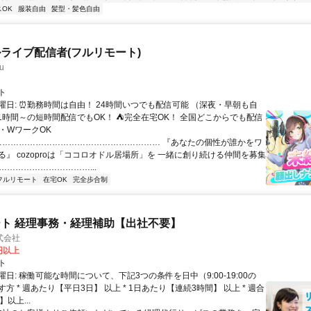
OK
服装自由
髪型・髪色自由
ライブ配信者(フルリモート)
u
ト
曜日: ⏰勤務時間は自由！ 24時間いつでも配信可能 （深夜・早朝も自
日1時間～の短時間配信でもOK！ ⛺完全在宅OK！ 全国どこからでも配信
業・WワークOK
 …………………………………………………… 『あなたの個性が誰かをワ
る』 cozoproは「ココロオドル居場所」を 一緒に創り続ける仲間を募集
……………………………...
フルリモート
在宅OK
完全歩合制
ト 経理事務・経理補助【出社不要】
式会社
2円以上
ト
日: 稼働可能な時間について、下記3つの条件を日中（9:00-19:00の
方 * 週あたり【平日3日】 以上 * 1日あたり【連続3時間】 以上 * 週合
以上...