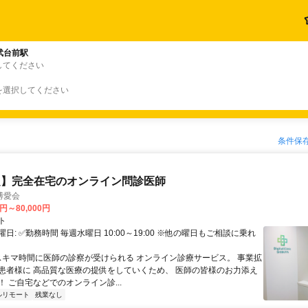
武台前駅
してください
を選択してください
条件保
定】完全在宅のオンライン問診医師
博愛会
0円～80,000円
ト
日: ✅勤務時間 毎週水曜日 10:00～19:00 ※他の曜日もご相談に乗れ
 スキマ時間に医師の診察が受けられる オンライン診療サービス。 事業拡
患者様に 高品質な医療の提供をしていくため、 医師の皆様のお力添え
 ご自宅などでのオンライン診...
ルリモート
残業なし