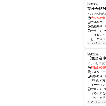
業務委託
英検合格
HUSTAR株式
完全歩合制
フルリモー
勤務時間・曜
仕事内容:
しませんか
は「英検コ
シフト自由
フ
業務委託
【完全在宅
メリービズ株
時給2,00
フルリモー
勤務時間・曜
で満たす方
ミーティングや
仕事内容:
する役割を
ジャーをサポ
シフト自由
フ