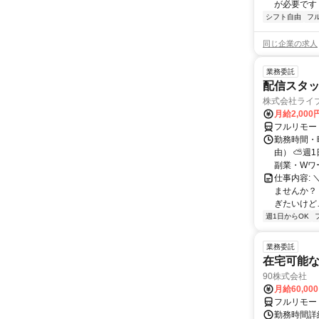
が必要です！
シフト自由
フ
同じ企業の求人
業務委託
配信スタッ
株式会社ライ
月給2,000
フルリモー
勤務時間・
由） ⛅週1
副業・Wワ
仕事内容: 
ませんか？
ぎたいけど…
週1日からOK
業務委託
在宅可能
90株式会社
月給60,00
フルリモー
勤務時間詳