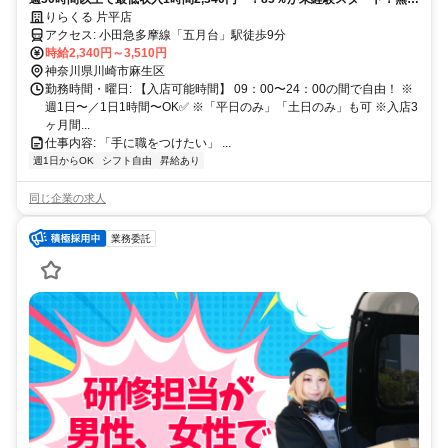
トレで一生モノの技術を習得✅好きな時間に収入を得られます⏰【神奈
りらくる 片平店
川県川崎市麻生区片平】
アクセス: 小田急多摩線「五月台」駅徒歩9分
時給2,340円～3,510円
神奈川県川崎市麻生区
勤務時間・曜日: 【入店可能時間】 09：00〜24：00の間で自由！ ※
週1日〜／1日1時間〜OK✅ ※「平日のみ」「土日のみ」も可 ※入店3
ヶ月間...
仕事内容: 「手に職をつけたい」 ...
週1日からOK
シフト自由
昇給あり
同じ企業の求人
業務委託