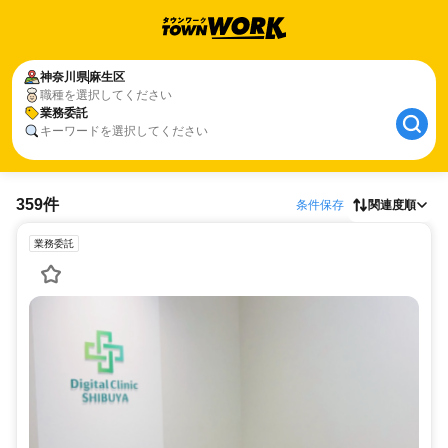
神奈川県
麻生区
職種を選択してください
業務委託
キーワードを選択してください
359件
条件保存
関連度順
業務委託