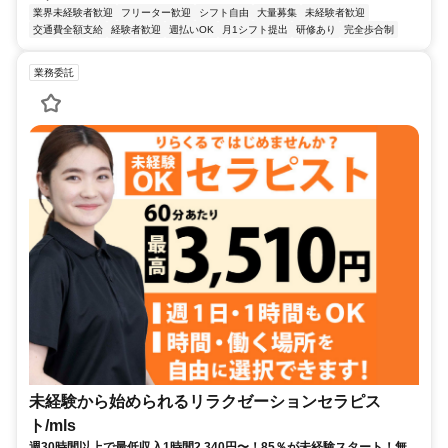
業界未経験者歓迎
フリーター歓迎
シフト自由
大量募集
未経験者歓迎
交通費全額支給
経験者歓迎
週払いOK
月1シフト提出
研修あり
完全歩合制
業務委託
未経験から始められるリラクゼーションセラピス
ト/mls
週30時間以上で最低収入1時間2,340円〜！85％が未経験スタート！無料