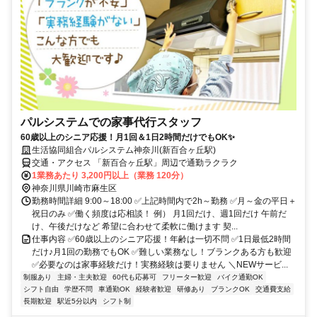
パルシステムでの家事代行スタッフ
60歳以上のシニア応援！月1回＆1日2時間だけでもOK✨
生活協同組合パルシステム神奈川(新百合ヶ丘駅)
交通・アクセス 「新百合ヶ丘駅」周辺で通勤ラクラク
1業務あたり 3,200円以上（業務 120分）
神奈川県川崎市麻生区
勤務時間詳細 9:00～18:00 ✅上記時間内で2h～勤務 ✅月～金の平日＋
祝日のみ ✅働く頻度は応相談！ 例） 月1回だけ、週1回だけ 午前だ
け、午後だけなど 希望に合わせて柔軟に働けます 契...
仕事内容 ✅60歳以上のシニア応援！年齢は一切不問 ✅1日最低2時間
だけ♪月1回の勤務でもOK ✅難しい業務なし！ブランクある方も歓迎
✅必要なのは家事経験だけ！実務経験は要りません ＼NEWサービ...
制服あり
主婦・主夫歓迎
60代も応募可
フリーター歓迎
バイク通勤OK
シフト自由
学歴不問
車通勤OK
経験者歓迎
研修あり
ブランクOK
交通費支給
長期歓迎
駅近5分以内
シフト制