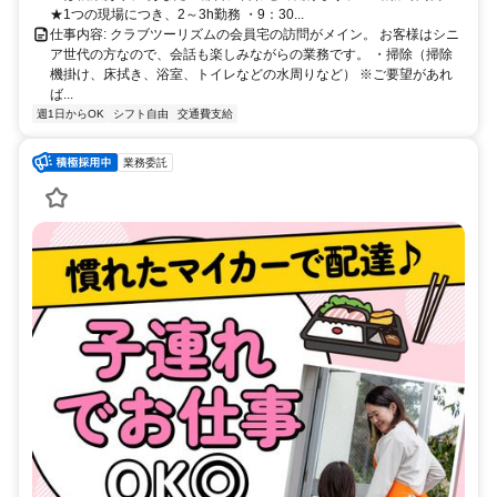
★1つの現場につき、2～3h勤務 ・9：30...
仕事内容: クラブツーリズムの会員宅の訪問がメイン。 お客様はシニ
ア世代の方なので、会話も楽しみながらの業務です。 ・掃除（掃除
機掛け、床拭き、浴室、トイレなどの水周りなど） ※ご要望があれ
ば...
週1日からOK
シフト自由
交通費支給
業務委託