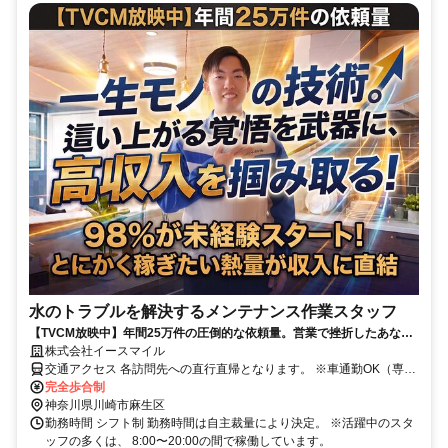
水のトラブルを解決するメンテナンス作業スタッフ
【TVCM放映中】年間25万件の圧倒的な依頼量。営業で挫折したあなた
へ、「一生モノの技術」と「這い上がる覚悟」を武器に、高収入を掴み
株式会社イースマイル
取る。
交通アクセス 各訪問先への直行直帰となります。 ※車通勤OK（専用
車の無償貸与あり） ※交通費全額支給（ガソリン代、高速代・パー
完全歩合制
キング代は全額会社負担）
神奈川県川崎市麻生区
勤務時間 シフト制 勤務時間は自主裁量により決定。 ※活躍中のスタ
ッフの多くは、 8:00〜20:00の間で稼働しています。