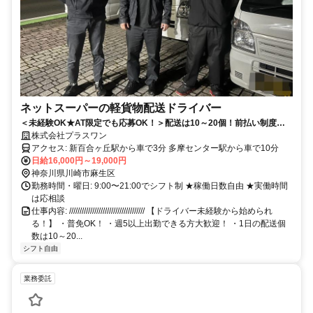
ネットスーパーの軽貨物配送ドライバー
＜未経験OK★AT限定でも応募OK！＞配送は10～20個！前払い制度あ
り／皆さんの夢を応援します！
株式会社プラスワン
アクセス: 新百合ヶ丘駅から車で3分 多摩センター駅から車で10分
日給16,000円～19,000円
神奈川県川崎市麻生区
勤務時間・曜日: 9:00〜21:00でシフト制 ★稼働日数自由 ★実働時間
は応相談
仕事内容: //////////////////////////////////// 【ドライバー未経験から始められ
る！】 ・普免OK！ ・週5以上出勤できる方大歓迎！ ・1日の配送個
数は10～20...
シフト自由
業務委託