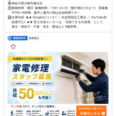
神奈川県川崎市麻生区
勤務時間・曜日: 稼働時間：7:00〜21:15（繁忙期22:15まで） 実稼働
平均5〜6時間。案件と案件の間は自由時間です！
仕事内容: ★★ Google口コミ4.7 ／ 水道局指定工事店 ／ YouTube登
録者5万人 ★★ 富士水道センターは 「信頼できる水道屋」として、
東京・神奈川・千葉・埼玉・愛知など 8都府県...
業務委託