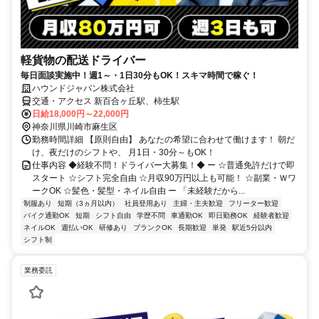
軽貨物の配送ドライバー
毎日面談実施中！週1～・1日30分もOK！スキマ時間で稼ぐ！
ハウンドジャパン株式会社
交通・アクセス 新百合ヶ丘駅、柿生駅
日給18,000円～22,000円
神奈川県川崎市麻生区
勤務時間詳細 【原則自由】 あなたの希望に合わせて働けます！ 朝だ
け、夜だけのシフトや、 月1日・30分～もOK！
仕事内容 ◆経験不問！ドライバー大募集！◆ ー ☆普通免許だけで即
スタート ☆シフト完全自由 ☆月収90万円以上も可能！ ☆副業・Ｗワ
ークOK ☆髪色・髪型・ネイル自由 ー 「未経験だから...
制服あり
短期（3ヵ月以内）
社員登用あり
主婦・主夫歓迎
フリーター歓迎
バイク通勤OK
短期
シフト自由
学歴不問
車通勤OK
即日勤務OK
経験者歓迎
ネイルOK
週払いOK
研修あり
ブランクOK
長期歓迎
単発
駅近5分以内
シフト制
業務委託