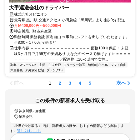
大手運送会社のドライバー
株式会社オピニオン
最寄駅 黒川駅 交通アクセス 小田急線「黒川駅」より徒歩9分 配送エ
リア：東京都・神奈川県
月給400,000円～500,000円
神奈川県川崎市麻生区
勤務時間 業務委託 原則自由 ⇒事前にシフトを出していただきます。
※8:00～17:00が8割ほど
仕事内容 ＝＝＝＝＝＝＝＝＝＝＝＝＝＝＝＝ 面接100％保証！ 未経
験3ヶ月目で月59万の実績あり あなたのペースで稼げます✨ ＝＝＝＝
＝＝＝＝＝＝＝＝＝＝＝＝ ✅配達物は20kg以内で女性...
副業・WワークOK
主婦・主夫歓迎
フリーター歓迎
給料前払いOK
シフト自由
大量募集
未経験者歓迎
ブランクOK
前へ
次へ
1
2
3
4
5
この条件の新着求人を受け取る
神奈川県 / 麻生区
業務委託
「LINEで受け取る」では、新着求人のほか、おすすめ情報なども配信しま
す。
詳しくはこちら