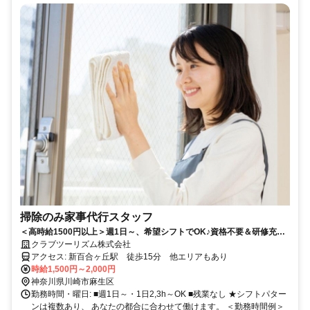
掃除のみ家事代行スタッフ
＜高時給1500円以上＞週1日～、希望シフトでOK♪資格不要＆研修充実
で未経験も安心★勤務エリア多数◎直行直帰で通勤ラクラク♪【旅行会社
クラブツーリズム株式会社
クラブツーリズムの家事代行サービス】
アクセス: 新百合ヶ丘駅 徒歩15分 他エリアもあり
時給1,500円～2,000円
神奈川県川崎市麻生区
勤務時間・曜日: ■週1日～・1日2,3h～OK ■残業なし ★シフトパター
ンは複数あり、 あなたの都合に合わせて働けます。 ＜勤務時間例＞