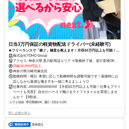
日当3万円保証の軽貨物配送ドライバー(未経験可)
★フリーランスで「稼ぐ」極意を教えます！月収60万円以上も可能！普
通免許(AT)だけでOK！車両レンタル有り！初期費用0円！働き方の自由
株式会社TOHO Group
度が高い！給与の週払いもOK！24時間電話等対応可能！
アクセス: 神奈川県 黒川駅周辺エリア ※勤務終了後、直行直帰OK！
※車がない方向けにリース制度あり（休日は自家用車として使用
日給30,000円以上
OK！）
神奈川県川崎市麻生区
勤務時間・曜日: 希望に応じて勤務時間を調整可能です！面接時にお
話しながら最適な働き方を一緒に考えましょう◎
仕事内容: ///////////////////////////////// 【月収60万円以上も可能！仕事もプライ
ベートも充実】 自分のペースで働けるライフスタイルを実現しませ
んか？ 【9割未...
シフト自由
即日勤務OK
週2・3日からOK
同じ企業の求人
業務委託