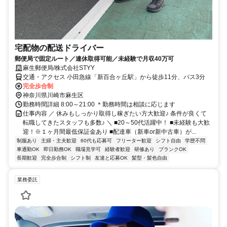
宅配物の配送ドライバー
郵便局で固定ルート／連休取得可能／未経験で月収40万可
麻生郵便局/株式会社STYY
交通・アクセス 小田急線「新百合ヶ丘駅」から徒歩11分、バス3分
完全歩合制
神奈川県川崎市麻生区
勤務時間詳細 8:00～21:00 ＊勤務時間は相談に応じます
仕事内容 ／ 休みもしっかり取得し稼ぎたい方大歓迎♪ 条件が良くて
転職してきたスタッフも多数♪ ＼ ■20～50代活躍中！ ■未経験も大歓
迎！※１ヶ月間最低保証金あり ■配達車（新車or新中古車）が...
制服あり
主婦・主夫歓迎
60代も応募可
フリーター歓迎
シフト自由
学歴不問
車通勤OK
即日勤務OK
職場見学可
経験者歓迎
研修あり
ブランクOK
長期歓迎
完全歩合制
シフト制
友達と応募OK
髪型・髪色自由
業務委託