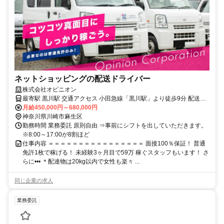
ネットショッピングの配送ドライバー
株式会社オピニオン
最寄駅 黒川駅 交通アクセス 小田急線「黒川駅」より徒歩9分 配送エ
リア：東京都・神奈川県
月給450,000円～680,000円
神奈川県川崎市麻生区
勤務時間 業務委託 原則自由 ⇒事前にシフトを出していただきます。
※8:00～17:00が8割ほど
仕事内容 ＝＝＝＝＝＝＝＝＝＝＝＝＝＝＝＝ 面接100％保証！ 普通
免許1枚で稼げる！ 未経験3ヶ月目で59万 稼ぐスタッフもいます！ さ
らに••• ＊配達物は20kg以内で女性も楽々 ...
同じ企業の求人
業務委託