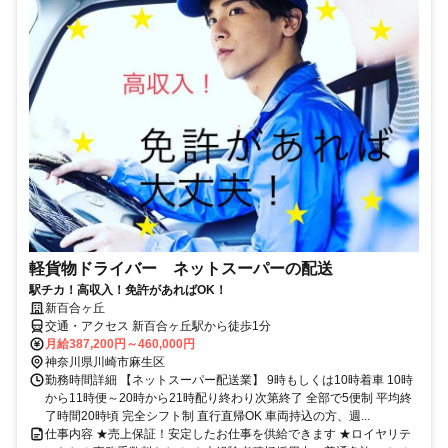
軽貨物ドライバー ネットスーパーの配送
駅チカ！高収入！免許があればOK！
新百合ヶ丘
交通・アクセス 新百合ヶ丘駅から徒歩1分
月給387,200円～460,000円
神奈川県川崎市麻生区
勤務時間詳細 【ネットスーパー配送業】 9時もしくは10時着車 10時
から11時便～20時から21時配り終わり次第終了 全部で5便制 平均終
了時間20時頃 完全シフト制 直行直帰OK 車両持込の方、週...
仕事内容 ★売上保証！安定したお仕事を供給できます ★ロイヤリテ