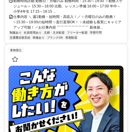
勤務時間詳細 勤務日：月曜のみ 勤務時間：15:30～19:00 ＜勤務スケ
ジュール＞ 15:30～16:00 出勤、レッスン準備 16:00～17:00 年中～
小学4年生 17:15～18:15 ...
仕事内容 ＼ 週1勤務・短時間・高収入！／ ✨月曜日のみの勤務！
✨15:30～19:00の短時間 ✨直行直帰OK！ ✨未経験も着実にキャリア
アップ可能！ ✅お仕事内容 ￣￣￣￣￣￣￣￣￣ 新体操...
制服あり
社員登用あり
主婦・主夫歓迎
フリーター歓迎
学歴不問
交通費全額支給
研修あり
ブランクOK
長期歓迎
業務委託