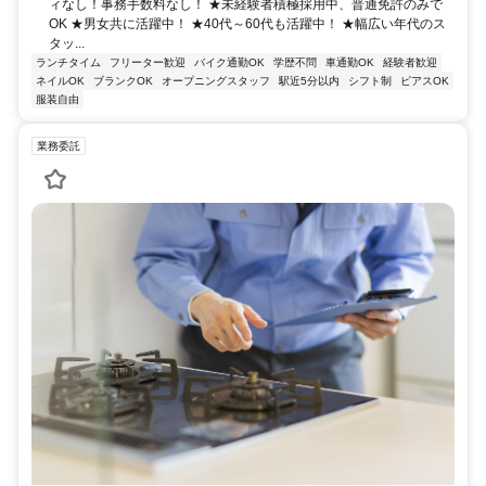
ィなし！事務手数料なし！ ★未経験者積極採用中、普通免許のみで
OK ★男女共に活躍中！ ★40代～60代も活躍中！ ★幅広い年代のス
タッ...
ランチタイム
フリーター歓迎
バイク通勤OK
学歴不問
車通勤OK
経験者歓迎
ネイルOK
ブランクOK
オープニングスタッフ
駅近5分以内
シフト制
ピアスOK
服装自由
業務委託