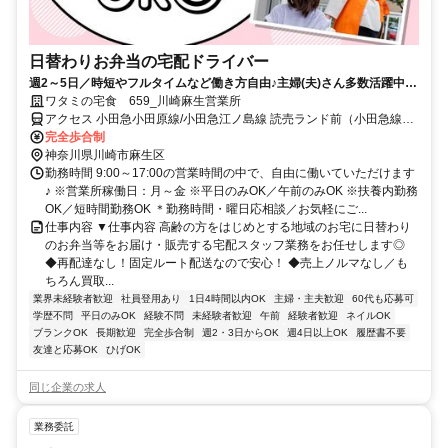
日替わりお弁当の宅配ドライバー
週2～5日／時短やフルタイムなど働き方自由♪主婦(夫)さん多数活躍中！
サポート体制バッチリなのでお子さんの行事でのお休みなども取りやす
ワタミの宅食 659_川崎麻生営業所
い◎
アクセス 小田急小田原線/小田急江ノ島線 読売ランド前（小田急線）
南口徒歩約33分、小田急小田原線/東京メトロ千代田線 百合ヶ丘南口
完全歩合制
徒歩約33分、小田急多摩線 新百合ヶ丘南口徒歩約34分
神奈川県川崎市麻生区
勤務時間 9:00～17:00の営業時間の中で、自由に働いていただけます
♪ ※営業所稼働日：月～金 ※平日のみOK／午前のみOK ※扶養内勤務
OK／短時間勤務OK ＊勤務時間・曜日応相談／お気軽にご...
仕事内容 ▼仕事内容 高齢の方をはじめとする地域のお宅に日替わり
のお弁当等をお届け・販売する宅配スタッフ業務をお任せします◎
◆再配達なし！固定ルート配送なので安心！ ◆売上ノルマなし／も
ちろん買取...
業界未経験者歓迎
社員登用あり
1日4時間以内OK
主婦・主夫歓迎
60代も応募可
学歴不問
平日のみOK
経験不問
未経験者歓迎
午前
経験者歓迎
ネイルOK
ブランクOK
長期歓迎
完全歩合制
週2・3日からOK
週4日以上OK
履歴書不要
友達と応募OK
ひげOK
同じ企業の求人
業務委託