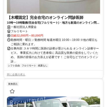
【木曜固定】完全在宅のオンライン問診医師
10時〜19時勤務/完全在宅(フルリモート)・地方も歓迎のオンライン問診
業務
一般社団法人博愛会
フルリモート
日給32,000円～80,000円
勤務時間・曜日: ✅勤務時間 毎週木曜日 10:00～19:00 ※他の曜日も
ご相談に乗れます。
仕事内容: スキマ時間に医師の診察が受けられる オンライン診療サー
ビス。 事業拡大に向けて患者様に 高品質な医療の提供をしていくた
め、 医師の皆様のお力添えが必要です！ ご自宅などでのオンライン
診...
シフト自由
フルリモート
残業なし
同じ企業の求人
業務委託