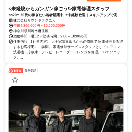
<未経験からガンガン稼ごう!>家電修理スタッフ
<<20〜30代の稼ぎたい若者活躍中!!>未経験歓迎｜スキルアップで高収
入｜営業活動なし｜安定した案件数｜ノルマなし！
株式会社サウンドテクニカ
年俸4,800,000円～10,000,000円
神奈川県川崎市麻生区
勤務時間・曜日: ✅️勤務時間：9:00～18:00の間
仕事内容: 【仕事内容】 大手家電量販店からの依頼で 家電修理を希望
するお客様宅にご訪問。 家電修理サービススタッフとしてエアコン
洗濯機・冷蔵庫・テレビ・レコーダー・レンジを修理。 パナソニッ
ク、...
業務委託