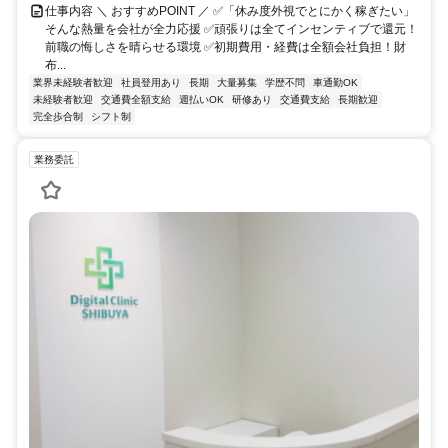
仕事内容 ＼ おすすめPOINT ／ ✅「休み度外視でとにかく稼ぎたい」
そんな熱量を会社が全力応援 ✅頑張りは全てインセンティブで還元！
前職の悔しさを晴らせる環境 ✅初期費用・経費は全額会社負担！財
布...
業界未経験者歓迎
社員登用あり
長期
大量募集
学歴不問
車通勤OK
未経験者歓迎
交通費全額支給
週払いOK
研修あり
交通費支給
長期歓迎
完全歩合制
シフト制
業務委託