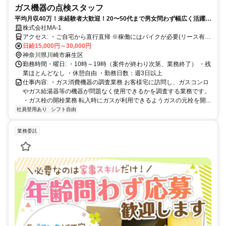
ガス機器の点検スタッフ
平均月収40万！未経験者大歓迎！20〜50代まで男女問わず幅広く活躍
中！
株式会社MA-1
アクセス: ・ご自宅から直行直帰 ※稼働にはバイクが必要(リース有)
となります。
日給15,000円～30,000円
神奈川県川崎市麻生区
勤務時間・曜日: ・10時～19時（案件が終わり次第、業務終了） ・残
業ほとんどなし ・休憩自由 ・勤務日数：週3日以上
仕事内容: ・ガス消費機器の調査業務 お客様宅に訪問し、ガスコンロ
やガス給湯器等の機器が問題なく使用できるかを調査する業務です。
・ガス栓の開栓業務 転入時にガスが利用できるようガスの元栓を開...
社員登用あり
シフト自由
業務委託