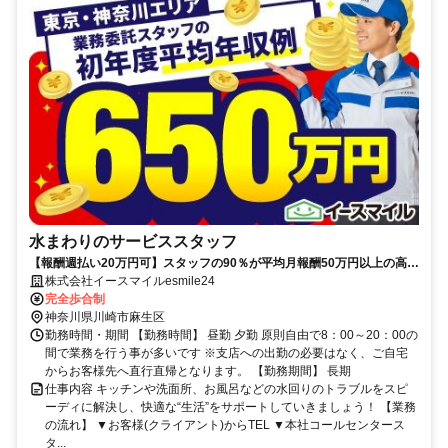
水まわりのサービススタッフ
【報酬週払い20万円可】スタッフの90％が平均月報酬50万円以上の高収
入を実現★
株式会社イースマイルesmile24
完全歩合制
神奈川県川崎市麻生区
勤務時間・期間 【勤務時間】 昼勤 夕勤 原則自由で8：00～20：00の
間で業務を行う事が多いです ※支店への出勤の必要はなく、ご自宅
からお客様先へ直行直帰となります。 【勤務期間】 長期
仕事内容 キッチンや洗面所、お風呂などの水回りのトラブルをスピ
ーディに解決し、快適な“生活”をサポートしていきましょう！ 【業務
の流れ】 ▼お客様(クライアント)からTEL ▼本社コールセンタース
タ...