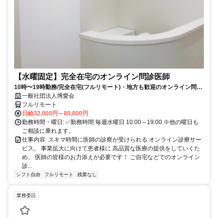
【水曜固定】完全在宅のオンライン問診医師
10時〜19時勤務/完全在宅(フルリモート)・地方も歓迎のオンライン問診
業務
一般社団法人博愛会
フルリモート
日給32,000円～80,000円
勤務時間・曜日: ✅勤務時間 毎週水曜日 10:00～19:00 ※他の曜日も
ご相談に乗れます。
仕事内容: スキマ時間に医師の診察が受けられる オンライン診療サー
ビス。 事業拡大に向けて患者様に 高品質な医療の提供をしていくた
め、 医師の皆様のお力添えが必要です！ ご自宅などでのオンライン
診...
シフト自由
フルリモート
残業なし
業務委託