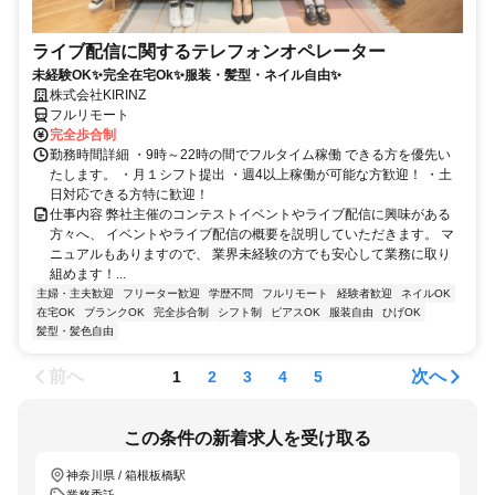
ライブ配信に関するテレフォンオペレーター
未経験OK✨完全在宅Ok✨服装・髪型・ネイル自由✨
株式会社KIRINZ
フルリモート
完全歩合制
勤務時間詳細 ・9時～22時の間でフルタイム稼働 できる方を優先い
たします。 ・月１シフト提出 ・週4以上稼働が可能な方歓迎！ ・土
日対応できる方特に歓迎！
仕事内容 弊社主催のコンテストイベントやライブ配信に興味がある
方々へ、 イベントやライブ配信の概要を説明していただきます。 マ
ニュアルもありますので、 業界未経験の方でも安心して業務に取り
組めます！...
主婦・主夫歓迎
フリーター歓迎
学歴不問
フルリモート
経験者歓迎
ネイルOK
在宅OK
ブランクOK
完全歩合制
シフト制
ピアスOK
服装自由
ひげOK
髪型・髪色自由
前へ
次へ
1
2
3
4
5
この条件の新着求人を受け取る
神奈川県 / 箱根板橋駅
業務委託