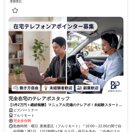
業務委託
完全在宅のテレアポスタッフ
【1件2万円＋継続報酬】マニュアル完備のテレアポ！未経験スタートの
副業スタッフ活躍中／丁寧なフォロー体制あり
ビズパートナー
フルリモート
完全歩合制
勤務時間・曜日: 業務委託（フルリモート） * 10:00～22:00の間で自
由調整 * 週1日、1日1時間〜OK ※土日・祝日を含め、ご自身のスケ