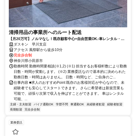
清掃用品の事業所へのルート配送
【月20万可】ノルマなし！既存顧客中心+自由営業OK♪車レンタル・タ
ブレットリース有り！
ダスキン 早川支店
アクセス 風祭駅から徒歩10分
完全歩合制
神奈川県小田原市
勤務時間 勤務時間要相談(※1,2) (※1) 担当するお客様軒数により勤務
日数・時間が変動します。 (※2) 業務委託なので基本的に決められた
勤務日数・時間はありません。 日数・時間など、ご自身のご...
仕事内容 ■求人のおすすめPoint 既存のお客様対応が中心なので、未
経験者でも安心してスタートできます。 さらに希望者は新規営業も
可能で、頑張り次第で収入を伸ばすことができます。 車はレンタル
可能、...
主婦・主夫歓迎
バイク通勤OK
学歴不問
車通勤OK
未経験者歓迎
経験者歓迎
長期歓迎
完全歩合制
業務委託