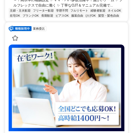
ルフレックスで自由に働く ✨ 丁寧なOJT＆マニュアル完備で...
主婦・主夫歓迎
フリーター歓迎
学歴不問
フルリモート
経験者歓迎
ネイルOK
在宅OK
ブランクOK
長期歓迎
ピアスOK
服装自由
ひげOK
髪型・髪色自由
業務委託