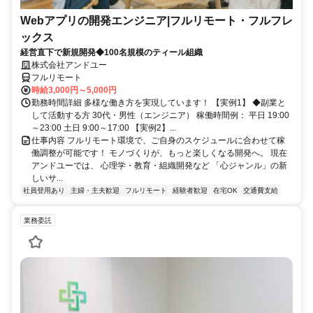
Webアプリの開発エンジニア|フルリモート・フルフレ
ックス
経営直下で新規開発◆100名規模のティール組織
株式会社アンドユー
フルリモート
時給3,000円～5,000円
勤務時間詳細 多様な働き方を実現しています！ 【実例1】 ◆副業と
して活動する方 30代・男性（エンジニア） 稼働時間例： 平日 19:00
～23:00 土日 9:00～17:00 【実例2】...
仕事内容 フルリモート環境で、ご自身のスケジュールに合わせて稼
働調整が可能です！ モノづくりが、もっと楽しくなる開発へ。 現在
アンドユーでは、 心理学・教育・組織開発など 「心ジャンル」の新
しいサ...
社員登用あり
主婦・主夫歓迎
フルリモート
経験者歓迎
在宅OK
交通費支給
業務委託