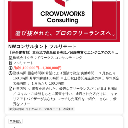
NWコンサルタント フルリモート
【完全審査制】直商流で高単価を実現／経験豊富なエンジニアのスキル
に合致した案件を多数保有
株式会社クラウドワークス コンサルティング
フルリモート
月給1,100,000円～1,300,000円
勤務時間 固定時間制 希望により面談で決定 実働時間： １月あたり
160.0時間 月平均稼働160時間 ※土日祝は委託先企業の休日 平均所定
労働時間： １月あたり 160.0時間
仕事内容 ＼ 審査を通過した、優秀なフリーランスだけが集まる場所
／ スキル・ご経歴をもとに審査を行い、通過された方だけに、 キャ
リアアドバイザーがあなたにマッチした案件をご紹介。 さらに、優
秀なフリー...
固定時間制
平日のみOK
フルリモート
在宅OK
業務委託