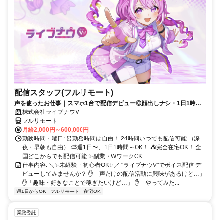
配信スタッフ(フルリモート)
声を使ったお仕事｜スマホ1台で配信デビュー◎顔出しナシ・1日1時間
～OK♪
株式会社ライブナウV
フルリモート
月給2,000円～600,000円
勤務時間・曜日: ⏰勤務時間は自由！ 24時間いつでも配信可能 （深
夜・早朝も自由） ⛅週1日〜、1日1時間～OK！ ⛺完全在宅OK！ 全
国どこからでも配信可能 ✨副業・WワークOK
仕事内容: ＼✨未経験・初心者OK✨／ "ライブナウV"でボイス配信 デ
ビューしてみませんか？ ✋「声だけの配信活動に興味があるけど…」
✋「趣味・好きなことで稼ぎたいけど…」 ✋「やってみた...
週1日からOK
フルリモート
在宅OK
業務委託