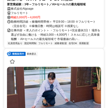
要営業経験：3年～フルリモート／AI×セールスの最先端領域
株式会社Algoage
フルリモート
時給3,000円～4,000円
勤務時間詳細 ＜稼働時間帯例＞ 平日9:00～18:00 ※フルリモート
（完全在宅） ※稼働日数・時間は相談可 ※残業なし
仕事内容 ＜求人のポイント＞ ・フルリモート×完全週休2日！ 場所を
選ばず自由に働ける ・時給3,000～4,000円！ スキルに応じた高単価
報酬 ・AI×セールスの最先端領域で 市場価値の高い...
社員登用あり
固定時間制
フルリモート
経験者歓迎
在宅OK
長期歓迎
業務委託