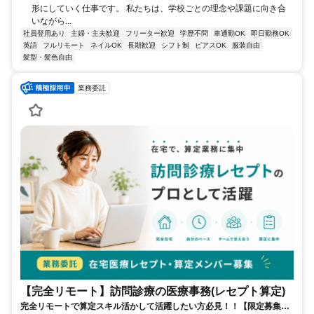
形にしていく仕事です。 私たちは、学校ごとの理念や課題に向き合
いながら...
社員登用あり
主婦・主夫歓迎
フリーター歓迎
学歴不問
車通勤OK
即日勤務OK
英語
フルリモート
ネイルOK
長期歓迎
シフト制
ピアスOK
服装自由
髪型・髪色自由
業務委託
【完全リモート】訪問診療の医療事務(レセプト算定)
完全リモートで算定スキル活かして活躍したい方必見！！【限定募集】