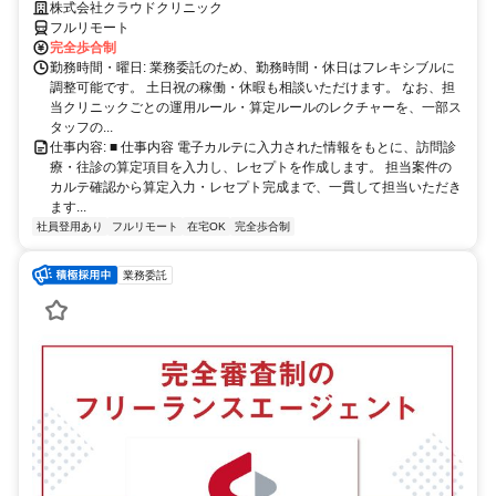
完全リモート｜在宅医療レセプト算定（成果報酬型／業務委託）
株式会社クラウドクリニック
フルリモート
完全歩合制
勤務時間・曜日: 業務委託のため、勤務時間・休日はフレキシブルに
調整可能です。 土日祝の稼働・休暇も相談いただけます。 なお、担
当クリニックごとの運用ルール・算定ルールのレクチャーを、一部ス
タッフの...
仕事内容: ■ 仕事内容 電子カルテに入力された情報をもとに、訪問診
療・往診の算定項目を入力し、レセプトを作成します。 担当案件の
カルテ確認から算定入力・レセプト完成まで、一貫して担当いただき
ます...
社員登用あり
フルリモート
在宅OK
完全歩合制
業務委託