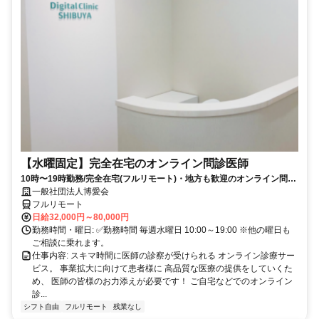
【水曜固定】完全在宅のオンライン問診医師
10時〜19時勤務/完全在宅(フルリモート)・地方も歓迎のオンライン問診
業務
一般社団法人博愛会
フルリモート
日給32,000円～80,000円
勤務時間・曜日: ✅勤務時間 毎週水曜日 10:00～19:00 ※他の曜日も
ご相談に乗れます。
仕事内容: スキマ時間に医師の診察が受けられる オンライン診療サー
ビス。 事業拡大に向けて患者様に 高品質な医療の提供をしていくた
め、 医師の皆様のお力添えが必要です！ ご自宅などでのオンライン
診...
シフト自由
フルリモート
残業なし