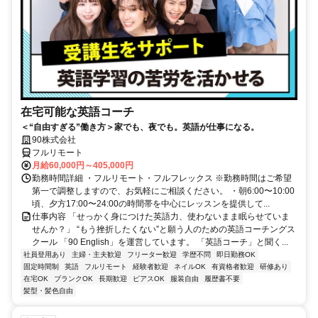
在宅可能な英語コーチ
＜“自由すぎる”働き方＞家でも、夜でも。英語が仕事になる。
90株式会社
フルリモート
月給60,000円～405,000円
勤務時間詳細 ・フルリモート・フルフレックス ※勤務時間はご希望
第一で調整しますので、お気軽にご相談ください。 ・朝6:00〜10:00
頃、夕方17:00〜24:00の時間帯を中心にレッスンを提供して...
仕事内容 「せっかく身につけた英語力、使わないまま眠らせていま
せんか？」 “もう挫折したくない”と願う人のための英語コーチングス
クール 「90 English」を運営しています。 「英語コーチ」と聞く...
社員登用あり
主婦・主夫歓迎
フリーター歓迎
学歴不問
即日勤務OK
固定時間制
英語
フルリモート
経験者歓迎
ネイルOK
有資格者歓迎
研修あり
在宅OK
ブランクOK
長期歓迎
ピアスOK
服装自由
履歴書不要
髪型・髪色自由