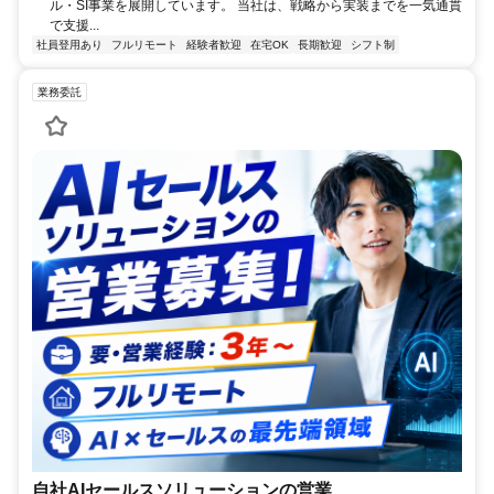
ル・SI事業を展開しています。 当社は、戦略から実装までを一気通貫
で支援...
社員登用あり
フルリモート
経験者歓迎
在宅OK
長期歓迎
シフト制
業務委託
自社AIセールスソリューションの営業