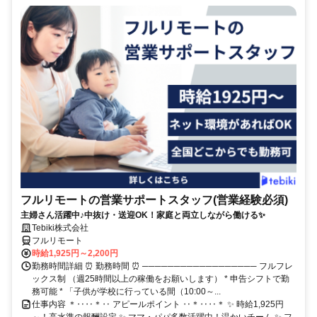
フルリモートの営業サポートスタッフ(営業経験必須)
主婦さん活躍中♪中抜け・送迎OK！家庭と両立しながら働ける✨
Tebiki株式会社
フルリモート
時給1,925円～2,200円
勤務時間詳細 ⏰ 勤務時間 ⏰ ────────────────── フルフレ
ックス制 （週25時間以上の稼働をお願いします） * 申告シフトで勤
務可能 * 「子供が学校に行っている間（10:00～...
仕事内容 ＊‥‥＊‥ アピールポイント ‥＊‥‥＊ ✨ 時給1,925円
～！高水準の報酬設定 ✨ ママ・パパ多数活躍中！温かいチーム ✨ フ