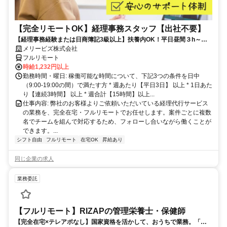
【完全リモートOK】経理事務スタッフ【出社不要】
【経理事務経験または日商簿記3級以上】扶養内OK！平日昼間３h～。
完全在宅で育児・介護中の方も大歓迎♪
メリービズ株式会社
フルリモート
時給1,232円以上
勤務時間・曜日: 稼働可能な時間について、下記3つの条件を日中
（9:00-19:00の間）で満たす方 * 週あたり【平日3日】 以上 * 1日あた
り【連続3時間】 以上 * 週合計【15時間】以上...
仕事内容: 弊社のお客様よりご依頼いただいている経理代行サービス
の業務を、完全在宅・フルリモートでお任せします。案件ごとに複数
名でチームを組んで対応するため、フォローし合いながら働くことが
できます。...
シフト自由
フルリモート
在宅OK
昇給あり
同じ企業の求人
業務委託
【フルリモート】RIZAPの管理栄養士・保健師
【完全在宅×テレアポなし】国家資格を活かして、おうちで業務。「も