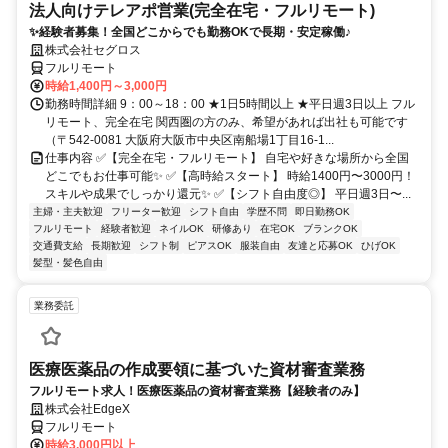
法人向けテレアポ営業(完全在宅・フルリモート)
✨経験者募集！全国どこからでも勤務OKで長期・安定稼働♪
株式会社セグロス
フルリモート
時給1,400円～3,000円
勤務時間詳細 9：00～18：00 ★1日5時間以上 ★平日週3日以上 フル
リモート、完全在宅 関西圏の方のみ、希望があれば出社も可能です
（〒542-0081 大阪府大阪市中央区南船場1丁目16-1...
仕事内容 ✅【完全在宅・フルリモート】 自宅や好きな場所から全国
どこでもお仕事可能✨ ✅【高時給スタート】 時給1400円〜3000円！
スキルや成果でしっかり還元✨ ✅【シフト自由度◎】 平日週3日〜...
主婦・主夫歓迎
フリーター歓迎
シフト自由
学歴不問
即日勤務OK
フルリモート
経験者歓迎
ネイルOK
研修あり
在宅OK
ブランクOK
交通費支給
長期歓迎
シフト制
ピアスOK
服装自由
友達と応募OK
ひげOK
髪型・髪色自由
業務委託
医療医薬品の作成要領に基づいた資材審査業務
フルリモート求人！医療医薬品の資材審査業務【経験者のみ】
株式会社EdgeX
フルリモート
時給3,000円以上