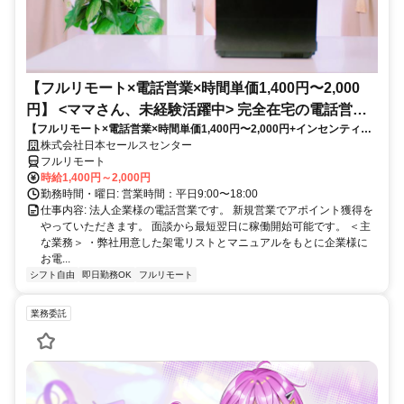
【フルリモート×電話営業×時間単価1,400円〜2,000
円】 <ママさん、未経験活躍中> 完全在宅の電話営業
【フルリモート×電話営業×時間単価1,400円〜2,000円+インセンティブ
で家庭と仕事の両立を実現
あり】 ＜ママさん、未経験活躍中＞ 完全在宅の電話営業で家庭と仕事の
株式会社日本セールスセンター
両立を実現
フルリモート
時給1,400円～2,000円
勤務時間・曜日: 営業時間：平日9:00〜18:00
仕事内容: 法人企業様の電話営業です。 新規営業でアポイント獲得を
やっていただきます。 面談から最短翌日に稼働開始可能です。 ＜主
な業務＞ ・弊社用意した架電リストとマニュアルをもとに企業様に
お電...
シフト自由
即日勤務OK
フルリモート
業務委託