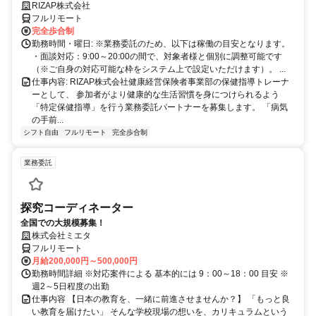
う一つの安心」を。主婦・Wワーカー活躍中！「平日の日中だけ」「夕
RIZAP株式会社
方以降の数時間だけ」など、生活リズムに合わせた時間調整が可能で
フルリモート
す。1件ごとの成果報酬型だから、頑張った分だけ手応えのある収入
完全歩合制
に。充実のサポート体制で、安心の在宅ワークを始めませんか？
勤務時間・曜日: ※業務委託のため、以下は稼働の目安となります。
・面談対応：9:00～20:00の間で、対象者様と個別に調整可能です
（※ご自身の対応可能な枠をシステム上で設定いただけます）。 ...
仕事内容: RIZAP株式会社健康経営保険者事業部の保健指導トレーナ
ーとして、 参加者がより健康的な生活習慣を身につけられるよう
「特定保健指導」を行う業務委託パートナーを募集します。 「病気
の手前...
シフト自由
フルリモート
完全歩合制
業務委託
探究コーディネーター
全国での大規模募集！
株式会社ミエタ
フルリモート
月給200,000円～500,000円
勤務時間詳細 ※対応案件による 基本的には 9：00～18：00 目安 ※
週2～5日程度の出勤
仕事内容 【日本の教育を、一緒に前進させませんか？】 「もっと良
い教育を届けたい」 そんな学校現場の想いを、カリキュラムという