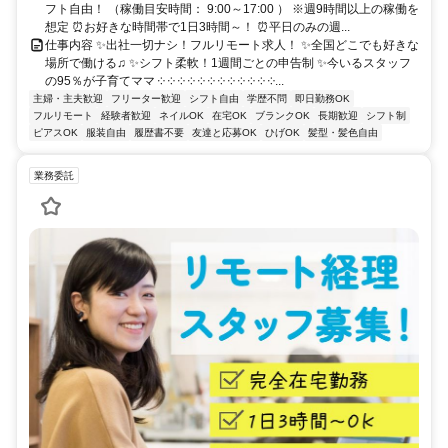
フト自由！ （稼働目安時間： 9:00～17:00 ） ※週9時間以上の稼働を
想定 ⏰お好きな時間帯で1日3時間～！ ⏰平日のみの週...
仕事内容 ✨出社一切ナシ！フルリモート求人！ ✨全国どこでも好きな
場所で働ける♫ ✨シフト柔軟！1週間ごとの申告制 ✨今いるスタッフ
の95％が子育てママ ༶ ༶ ༶ ༶ ༶ ༶ ༶ ༶ ༶ ༶ ༶ ༶...
主婦・主夫歓迎
フリーター歓迎
シフト自由
学歴不問
即日勤務OK
フルリモート
経験者歓迎
ネイルOK
在宅OK
ブランクOK
長期歓迎
シフト制
ピアスOK
服装自由
履歴書不要
友達と応募OK
ひげOK
髪型・髪色自由
業務委託