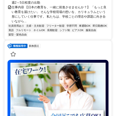
週2～5日程度の出勤
仕事内容 【日本の教育を、一緒に前進させませんか？】 「もっと良
い教育を届けたい」 そんな学校現場の想いを、カリキュラムという
形にしていく仕事です。 私たちは、学校ごとの理念や課題に向き合
いながら...
社員登用あり
主婦・主夫歓迎
フリーター歓迎
学歴不問
車通勤OK
即日勤務OK
英語
フルリモート
ネイルOK
長期歓迎
シフト制
ピアスOK
服装自由
髪型・髪色自由
業務委託