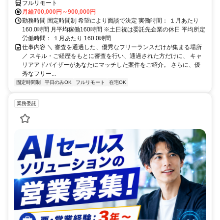
フルリモート
月給700,000円～900,000円
勤務時間 固定時間制 希望により面談で決定 実働時間： １月あたり
160.0時間 月平均稼働160時間 ※土日祝は委託先企業の休日 平均所定
労働時間： １月あたり 160.0時間
仕事内容 ＼ 審査を通過した、優秀なフリーランスだけが集まる場所
／ スキル・ご経歴をもとに審査を行い、通過された方だけに、 キャ
リアアドバイザーがあなたにマッチした案件をご紹介。 さらに、優
秀なフリー...
固定時間制
平日のみOK
フルリモート
在宅OK
業務委託