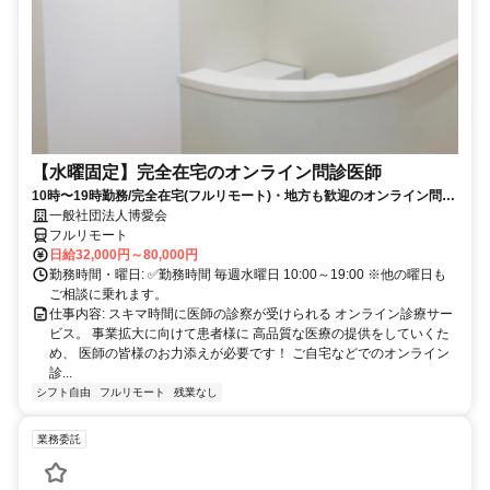
【水曜固定】完全在宅のオンライン問診医師
10時〜19時勤務/完全在宅(フルリモート)・地方も歓迎のオンライン問診
業務
一般社団法人博愛会
フルリモート
日給32,000円～80,000円
勤務時間・曜日: ✅勤務時間 毎週水曜日 10:00～19:00 ※他の曜日も
ご相談に乗れます。
仕事内容: スキマ時間に医師の診察が受けられる オンライン診療サー
ビス。 事業拡大に向けて患者様に 高品質な医療の提供をしていくた
め、 医師の皆様のお力添えが必要です！ ご自宅などでのオンライン
診...
シフト自由
フルリモート
残業なし
業務委託