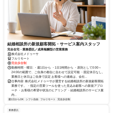
結婚相談所の新規顧客開拓・サービス案内スタッフ
完全在宅・業務委託／成果報酬型の営業業務
株式会社メドゥーサ
フルリモート
完全歩合制
勤務時間・曜日: ・週1日から ・1日1時間から ・原則として0:00～
24:00の範囲で、ご自身の都合に合わせて設定可能 ・固定休日なし。
業務日と休日はご自身で設定 お客様への連絡は、会社...
仕事内容: 株式会社メドゥーサが運営する結婚相談所の新規顧客開拓
業務です。 ・指定の営業ツールを使った見込み顧客への新規アプロ
ーチ ・お客様の希望や状況のヒアリング ・結婚相談所のサービス案
内...
週1日からOK
シフト自由
フルリモート
完全歩合制
業務委託