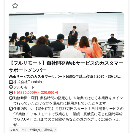
【フルリモート】自社開発Webサービスのカスタマー
サポートメンバー
Webサービスのカスタマーサポート経験1年以上必須！20代・30代活躍
中！
株式会社Fountain
フルリモート
月給270,000円～320,000円
勤務時間・曜日: 業務時間の指定なし ※兼業ではなく本業務をメイン
で行っていただける方を優先的に採用させていただきます
仕事内容: ＼ 【完全在宅】月額27万円スタート！自社開発サービスの
CS業務／ フルリモートで残業なし！業績・貢献度に応じた随時昇給
で収入UP！ これまでのご経験やあなたの魅力を詳しく記載のうえ、
ぜ...
フルリモート
残業なし
昇給あり