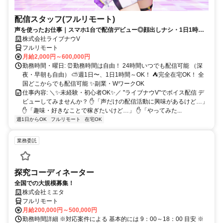
配信スタッフ(フルリモート)
声を使ったお仕事｜スマホ1台で配信デビュー◎顔出しナシ・1日1時間
～OK♪
株式会社ライブナウV
フルリモート
月給2,000円～600,000円
勤務時間・曜日: ⏰勤務時間は自由！ 24時間いつでも配信可能 （深
夜・早朝も自由） ⛅週1日〜、1日1時間～OK！ ⛺完全在宅OK！ 全
国どこからでも配信可能 ✨副業・WワークOK
仕事内容: ＼✨未経験・初心者OK✨／ "ライブナウV"でボイス配信 デ
ビューしてみませんか？ ✋「声だけの配信活動に興味があるけど…」
✋「趣味・好きなことで稼ぎたいけど…」 ✋「やってみた...
週1日からOK
フルリモート
在宅OK
業務委託
探究コーディネーター
全国での大規模募集！
株式会社ミエタ
フルリモート
月給200,000円～500,000円
勤務時間詳細 ※対応案件による 基本的には 9：00～18：00 目安 ※