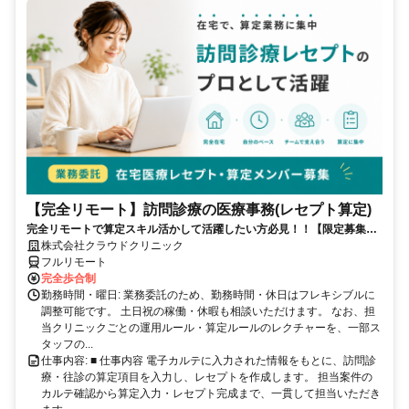
【完全リモート】訪問診療の医療事務(レセプト算定)
完全リモートで算定スキル活かして活躍したい方必見！！【限定募集】
完全リモート｜在宅医療レセプト算定（成果報酬型／業務委託）
株式会社クラウドクリニック
フルリモート
完全歩合制
勤務時間・曜日: 業務委託のため、勤務時間・休日はフレキシブルに
調整可能です。 土日祝の稼働・休暇も相談いただけます。 なお、担
当クリニックごとの運用ルール・算定ルールのレクチャーを、一部ス
タッフの...
仕事内容: ■ 仕事内容 電子カルテに入力された情報をもとに、訪問診
療・往診の算定項目を入力し、レセプトを作成します。 担当案件の
カルテ確認から算定入力・レセプト完成まで、一貫して担当いただき