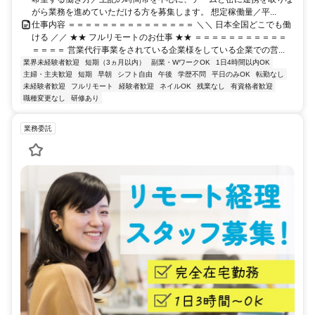
がら業務を進めていただける方を募集します。 想定稼働量／平...
仕事内容 ＝＝＝＝＝＝＝＝＝＝＝＝＝＝＝ ＼＼ 日本全国どこでも働
ける ／／ ★★ フルリモートのお仕事 ★★ ＝＝＝＝＝＝＝＝＝＝＝
＝＝＝＝ 営業代行事業をされている企業様をしている企業での営...
業界未経験者歓迎
短期（3ヵ月以内）
副業・WワークOK
1日4時間以内OK
主婦・主夫歓迎
短期
早朝
シフト自由
午後
学歴不問
平日のみOK
転勤なし
未経験者歓迎
フルリモート
経験者歓迎
ネイルOK
残業なし
有資格者歓迎
職種変更なし
研修あり
業務委託