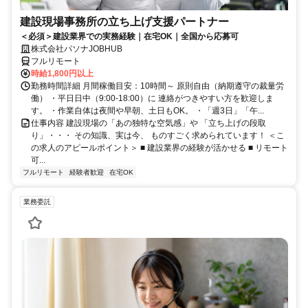
建設現場事務所の立ち上げ支援パートナー
＜必須＞建設業界での実務経験｜在宅OK｜全国から応募可
株式会社パソナJOBHUB
フルリモート
時給1,800円以上
勤務時間詳細 月間稼働目安：10時間～ 原則自由（納期遵守の裁量労
働） ・平日日中（9:00-18:00）に 連絡がつきやすい方を歓迎しま
す。 ・作業自体は夜間や早朝、土日もOK。 ・「週3日」「午...
仕事内容 建設現場の「あの独特な空気感」や 「立ち上げの段取
り」・・・ その知識、実は今、 ものすごく求められています！ ＜こ
の求人のアピールポイント＞ ■ 建設業界の経験が活かせる ■ リモート
可...
フルリモート
経験者歓迎
在宅OK
業務委託