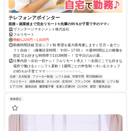
テレフォンアポインター
面接～就業後まで完全リモート✨先輩の95％が子育て中のママ♫
ヴァンテージマネジメント株式会社
フルリモート
時給1,226円～1,920円
勤務時間詳細 完全シフト制 希望を最大限考慮します♫ ⏰月～金でシ
フト自由！ （稼働目安時間： 9:00～17:00 ） ※週9時間以上の稼働を
想定 ⏰お好きな時間帯で1日3時間～！ ⏰平日のみの週...
仕事内容 ✨出社一切ナシ！フルリモート求人！ ✨全国どこでも好きな
場所で働ける♫ ✨シフト柔軟！1週間ごとの申告制 ✨今いるスタッフ
の95％が子育てママ ༶ ༶ ༶ ༶ ༶ ༶ ༶ ༶ ༶ ༶ ༶ ༶...
主婦・主夫歓迎
フリーター歓迎
シフト自由
学歴不問
即日勤務OK
フルリモート
経験者歓迎
ネイルOK
在宅OK
ブランクOK
長期歓迎
シフト制
ピアスOK
服装自由
履歴書不要
友達と応募OK
ひげOK
髪型・髪色自由
業務委託