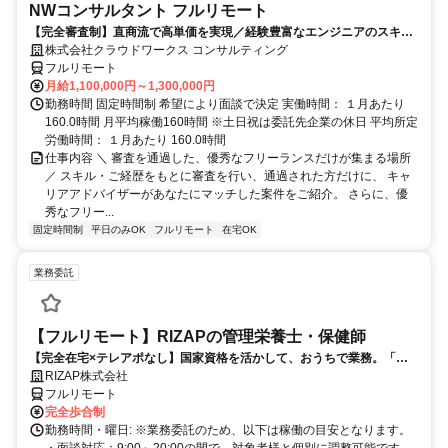
NWコンサルタント フルリモート
【完全審査制】直商流で高単価を実現／経験豊富なエンジニアのスキル
に合致した案件を多数保有
株式会社クラウドワークス コンサルティング
フルリモート
月給1,100,000円～1,300,000円
勤務時間 固定時間制 希望により面談で決定 実働時間： １月あたり
160.0時間 月平均稼働160時間 ※土日祝は委託先企業の休日 平均所定
労働時間： １月あたり 160.0時間
仕事内容 ＼ 審査を通過した、優秀なフリーランスだけが集まる場所
／ スキル・ご経歴をもとに審査を行い、通過された方だけに、 キャ
リアアドバイザーがあなたにマッチした案件をご紹介。 さらに、優
秀なフリー...
固定時間制
平日のみOK
フルリモート
在宅OK
業務委託
【フルリモート】RIZAPの管理栄養士・保健師
【完全在宅×テレアポなし】国家資格を活かして、おうちで業務。「も
う一つの安心」を。主婦・Wワーカー活躍中！「平日の日中だけ」「夕
RIZAP株式会社
方以降の数時間だけ」など、生活リズムに合わせた時間調整が可能で
フルリモート
す。1件ごとの成果報酬型だから、頑張った分だけ手応えのある収入
完全歩合制
に。充実のサポート体制で、安心の在宅ワークを始めませんか？
勤務時間・曜日: ※業務委託のため、以下は稼働の目安となります。