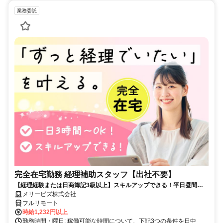
業務委託
完全在宅勤務 経理補助スタッフ【出社不要】
【経理経験または日商簿記3級以上】スキルアップできる！平日昼間３h
～。完全在宅で育児・介護中の方も大歓迎♪
メリービズ株式会社
フルリモート
時給1,232円以上
勤務時間・曜日: 稼働可能な時間について、下記3つの条件を日中