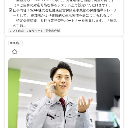
・面談対応：9:00～20:00の間で、対象者様と個別に調整可能です
（※ご自身の対応可能な枠をシステム上で設定いただけます）。 ...
仕事内容: RIZAP株式会社健康経営保険者事業部の保健指導トレーナ
ーとして、 参加者がより健康的な生活習慣を身につけられるよう
「特定保健指導」を行う業務委託パートナーを募集します。 「病気
の手前...
シフト自由
フルリモート
完全歩合制
業務委託