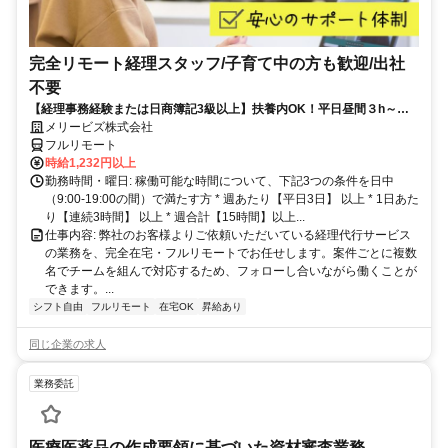
完全リモート経理スタッフ/子育て中の方も歓迎/出社
不要
【経理事務経験または日商簿記3級以上】扶養内OK！平日昼間３h～。
完全在宅で育児・介護中の方も大歓迎♪
メリービズ株式会社
フルリモート
時給1,232円以上
勤務時間・曜日: 稼働可能な時間について、下記3つの条件を日中
（9:00-19:00の間）で満たす方 * 週あたり【平日3日】 以上 * 1日あた
り【連続3時間】 以上 * 週合計【15時間】以上...
仕事内容: 弊社のお客様よりご依頼いただいている経理代行サービス
の業務を、完全在宅・フルリモートでお任せします。案件ごとに複数
名でチームを組んで対応するため、フォローし合いながら働くことが
できます。...
シフト自由
フルリモート
在宅OK
昇給あり
同じ企業の求人
業務委託
医療医薬品の作成要領に基づいた資材審査業務