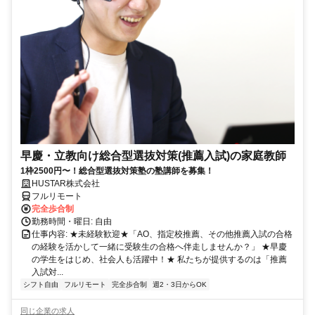
早慶・立教向け総合型選抜対策(推薦入試)の家庭教師
1枠2500円〜！総合型選抜対策塾の塾講師を募集！
HUSTAR株式会社
フルリモート
完全歩合制
勤務時間・曜日: 自由
仕事内容: ★未経験歓迎★「AO、指定校推薦、その他推薦入試の合格
の経験を活かして一緒に受験生の合格へ伴走しませんか？」 ★早慶
の学生をはじめ、社会人も活躍中！★ 私たちが提供するのは「推薦
入試対...
シフト自由
フルリモート
完全歩合制
週2・3日からOK
同じ企業の求人