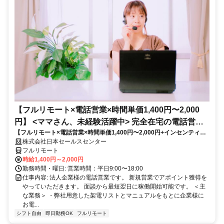
【フルリモート×電話営業×時間単価1,400円〜2,000
円】 <ママさん、未経験活躍中> 完全在宅の電話営業
【フルリモート×電話営業×時間単価1,400円〜2,000円+インセンティブ
で家庭と仕事の両立を実現
あり】 ＜ママさん、未経験活躍中＞ 完全在宅の電話営業で家庭と仕事の
株式会社日本セールスセンター
両立を実現
フルリモート
時給1,400円～2,000円
勤務時間・曜日: 営業時間：平日9:00〜18:00
仕事内容: 法人企業様の電話営業です。 新規営業でアポイント獲得を
やっていただきます。 面談から最短翌日に稼働開始可能です。 ＜主
な業務＞ ・弊社用意した架電リストとマニュアルをもとに企業様に
お電...
シフト自由
即日勤務OK
フルリモート