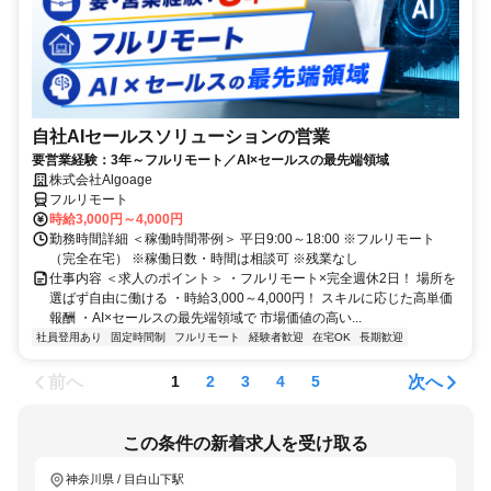
自社AIセールスソリューションの営業
要営業経験：3年～フルリモート／AI×セールスの最先端領域
株式会社Algoage
フルリモート
時給3,000円～4,000円
勤務時間詳細 ＜稼働時間帯例＞ 平日9:00～18:00 ※フルリモート
（完全在宅） ※稼働日数・時間は相談可 ※残業なし
仕事内容 ＜求人のポイント＞ ・フルリモート×完全週休2日！ 場所を
選ばず自由に働ける ・時給3,000～4,000円！ スキルに応じた高単価
報酬 ・AI×セールスの最先端領域で 市場価値の高い...
社員登用あり
固定時間制
フルリモート
経験者歓迎
在宅OK
長期歓迎
前へ
次へ
1
2
3
4
5
この条件の新着求人を受け取る
神奈川県 / 目白山下駅