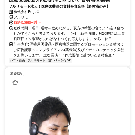
フルリモート求人！医療医薬品の資材審査業務【経験者のみ】
株式会社EdgeX
フルリモート
時給3,000円以上
勤務時間・曜日: 選考を進めながら、双方の希望の合うよう擦り合わ
せができたらと考えております。 （例） 勤務時間：月20時間以上 勤
務曜日：※希望があればなるべくお応えします。 休暇・休日：...
仕事内容: 医療用医薬品・医療機器に関するプロモーション資材およ
び広告記事のコンプライアンス(薬機法)及びメディカルチェック業務
をお願いします。 主な業務： * 作成要領に基づいた資材審査 * ...
シフト自由
フルリモート
週2・3日からOK
業務委託