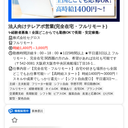
法人向けテレアポ営業(完全在宅・フルリモート)
✨経験者募集！全国どこからでも勤務OKで長期・安定稼働♪
株式会社セグロス
フルリモート
時給1,400円～3,000円
勤務時間詳細 9：00～18：00 ★1日5時間以上 ★平日週3日以上 フル
リモート、完全在宅 関西圏の方のみ、希望があれば出社も可能です
（〒542-0081 大阪府大阪市中央区南船場1丁目16-1...
仕事内容 ✅【完全在宅・フルリモート】 自宅や好きな場所から全国
どこでもお仕事可能✨ ✅【高時給スタート】 時給1400円〜3000円！
スキルや成果でしっかり還元✨ ✅【シフト自由度◎】 平日週3日〜...
主婦・主夫歓迎
フリーター歓迎
シフト自由
学歴不問
即日勤務OK
フルリモート
経験者歓迎
ネイルOK
研修あり
在宅OK
ブランクOK
交通費支給
長期歓迎
シフト制
ピアスOK
服装自由
友達と応募OK
ひげOK
髪型・髪色自由
業務委託