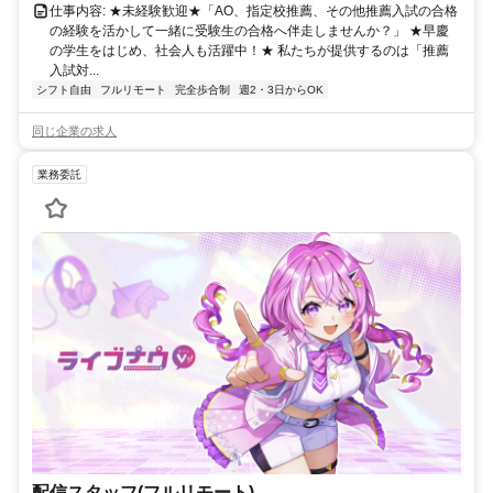
仕事内容: ★未経験歓迎★「AO、指定校推薦、その他推薦入試の合格
の経験を活かして一緒に受験生の合格へ伴走しませんか？」 ★早慶
の学生をはじめ、社会人も活躍中！★ 私たちが提供するのは「推薦
入試対...
シフト自由
フルリモート
完全歩合制
週2・3日からOK
同じ企業の求人
業務委託
配信スタッフ(フルリモート)