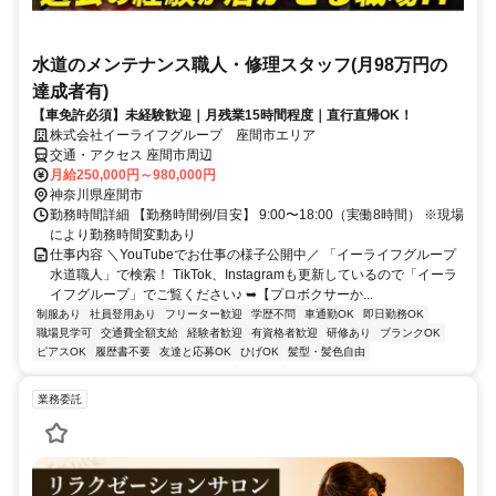
水道のメンテナンス職人・修理スタッフ(月98万円の
達成者有)
【車免許必須】未経験歓迎｜月残業15時間程度｜直行直帰OK！
株式会社イーライフグループ 座間市エリア
交通・アクセス 座間市周辺
月給250,000円～980,000円
神奈川県座間市
勤務時間詳細 【勤務時間例/目安】 9:00〜18:00（実働8時間） ※現場
により勤務時間変動あり
仕事内容 ＼YouTubeでお仕事の様子公開中／ 「イーライフグループ
水道職人」で検索！ TikTok、Instagramも更新しているので「イーラ
イフグループ」でご覧ください♪ ➥【プロボクサーか...
制服あり
社員登用あり
フリーター歓迎
学歴不問
車通勤OK
即日勤務OK
職場見学可
交通費全額支給
経験者歓迎
有資格者歓迎
研修あり
ブランクOK
ピアスOK
履歴書不要
友達と応募OK
ひげOK
髪型・髪色自由
業務委託