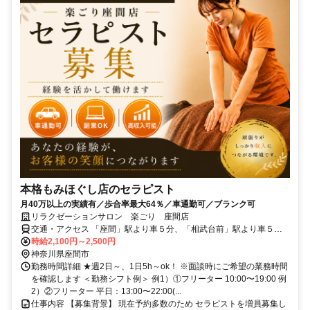
本格もみほぐし店のセラピスト
月40万以上の実績有／歩合率最大64％／車通勤可／ブランク可
リラクゼーションサロン 楽ごり 座間店
交通・アクセス 「座間」駅より車５分、「相武台前」駅より車５分
※無料駐車場あり
時給2,100円～2,500円
神奈川県座間市
勤務時間詳細 ★週2日～、1日5h～ok！ ※面談時にご希望の業務時間
を確認します ＜勤務シフト例＞ 例1）①フリーター 10:00〜19:00 例
2）②フリーター 平日：13:00〜22:00(...
仕事内容 【募集背景】 現在予約多数のため セラピストを増員募集し