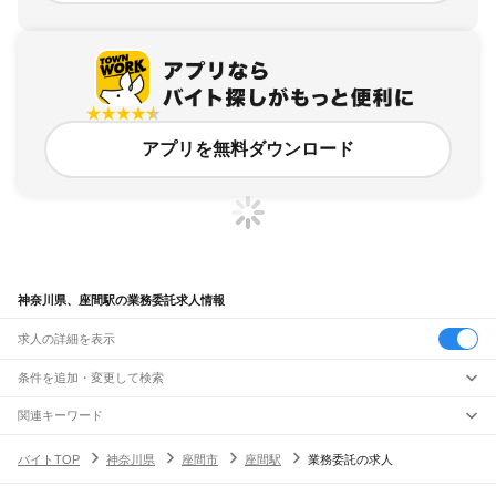
アプリを無料ダウンロード
神奈川県、座間駅の業務委託求人情報
求人の詳細を表示
条件を追加・変更して検索
市区町村を追加・変更
関連キーワード
完全在宅ワーク 全国
シール貼り 在宅
現在地周辺
ガチャガチャ
犬カフェ
神奈川県
駅を追加・変更
バイトTOP
神奈川県
座間市
座間駅
業務委託の求人
神奈川県
すべて
横浜市
すべて
職種を追加・変更
JR東海道本線(東京～熱海)