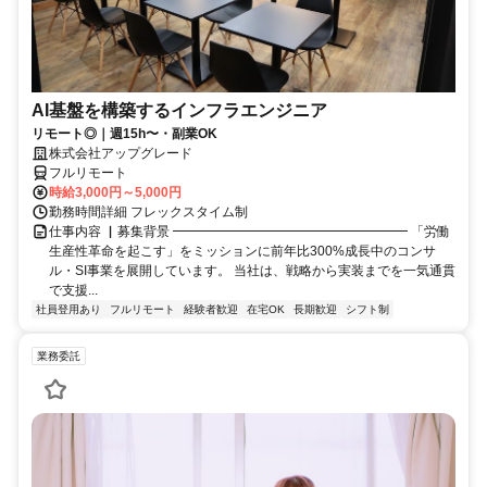
AI基盤を構築するインフラエンジニア
リモート◎｜週15h〜・副業OK
株式会社アップグレード
フルリモート
時給3,000円～5,000円
勤務時間詳細 フレックスタイム制
仕事内容 ▏募集背景 ━━━━━━━━━━━━━━━━━━ 「労働
生産性革命を起こす」をミッションに前年比300%成長中のコンサ
ル・SI事業を展開しています。 当社は、戦略から実装までを一気通貫
で支援...
社員登用あり
フルリモート
経験者歓迎
在宅OK
長期歓迎
シフト制
業務委託