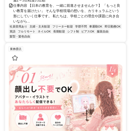
週2～5日程度の出勤
仕事内容 【日本の教育を、一緒に前進させませんか？】 「もっと良
い教育を届けたい」 そんな学校現場の想いを、カリキュラムという
形にしていく仕事です。 私たちは、学校ごとの理念や課題に向き合
いながら...
社員登用あり
主婦・主夫歓迎
フリーター歓迎
学歴不問
車通勤OK
即日勤務OK
英語
フルリモート
ネイルOK
長期歓迎
シフト制
ピアスOK
服装自由
髪型・髪色自由
業務委託