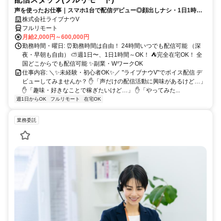
声を使ったお仕事｜スマホ1台で配信デビュー◎顔出しナシ・1日1時間
～OK♪
株式会社ライブナウV
フルリモート
月給2,000円～600,000円
勤務時間・曜日: ⏰勤務時間は自由！ 24時間いつでも配信可能 （深
夜・早朝も自由） ⛅週1日〜、1日1時間～OK！ ⛺完全在宅OK！ 全
国どこからでも配信可能 ✨副業・WワークOK
仕事内容: ＼✨未経験・初心者OK✨／ "ライブナウV"でボイス配信 デ
ビューしてみませんか？ ✋「声だけの配信活動に興味があるけど…」
✋「趣味・好きなことで稼ぎたいけど…」 ✋「やってみた...
週1日からOK
フルリモート
在宅OK
業務委託