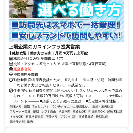
上場企業のガスインフラ提案営業
未経験歓迎｜働き方は自由｜月収70万円以上可能
株式会社TODAY(座間市エリア)
交通・アクセス 座間市エリア ※車で直接現場へ(直行直帰)
完全歩合制
神奈川県座間市
勤務時間詳細 業務委託のため、原則自由。 ※単発・短期・時間や曜
日など働き方はご相談ください。 ※残業なし
仕事内容 勤務日数や時間に縛られない！ スケジュールも自分で決め
られて… ＞＞ 月収70万円以上の高収入可能 ＜＜ ――― この仕事の
ポイント ――― ■頑張った分が給与に直結！ ■安定性＆将来性抜...
制服あり
短期（3ヵ月以内）
ランチタイム
社員登用あり
主婦・主夫歓迎
フリーター歓迎
短期
シフト自由
学歴不問
車通勤OK
即日勤務OK
経験者歓迎
ネイルOK
有資格者歓迎
研修あり
ブランクOK
交通費支給
長期歓迎
完全歩合制
単発