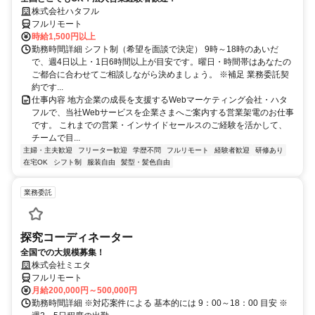
株式会社ハタフル
フルリモート
時給1,500円以上
勤務時間詳細 シフト制（希望を面談で決定） 9時～18時のあいだ
で、週4日以上・1日6時間以上が目安です。曜日・時間帯はあなたの
ご都合に合わせてご相談しながら決めましょう。 ※補足 業務委託契
約です...
仕事内容 地方企業の成長を支援するWebマーケティング会社・ハタ
フルで、当社Webサービスを企業さまへご案内する営業架電のお仕事
です。 これまでの営業・インサイドセールスのご経験を活かして、
チームで目...
主婦・主夫歓迎
フリーター歓迎
学歴不問
フルリモート
経験者歓迎
研修あり
在宅OK
シフト制
服装自由
髪型・髪色自由
業務委託
探究コーディネーター
全国での大規模募集！
株式会社ミエタ
フルリモート
月給200,000円～500,000円
勤務時間詳細 ※対応案件による 基本的には 9：00～18：00 目安 ※