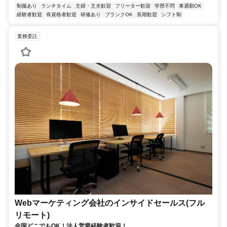
制服あり
ランチタイム
主婦・主夫歓迎
フリーター歓迎
学歴不問
車通勤OK
経験者歓迎
有資格者歓迎
研修あり
ブランクOK
長期歓迎
シフト制
業務委託
Webマーケティング会社のインサイドセールス(フル
リモート)
全国どこでもOK！法人営業経験者歓迎！