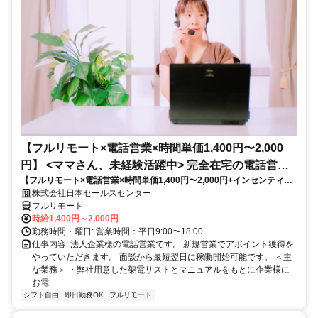
【フルリモート×電話営業×時間単価1,400円〜2,000
円】 <ママさん、未経験活躍中> 完全在宅の電話営業
【フルリモート×電話営業×時間単価1,400円〜2,000円+インセンティブ
で家庭と仕事の両立を実現
あり】 ＜ママさん、未経験活躍中＞ 完全在宅の電話営業で家庭と仕事の
株式会社日本セールスセンター
両立を実現
フルリモート
時給1,400円～2,000円
勤務時間・曜日: 営業時間：平日9:00〜18:00
仕事内容: 法人企業様の電話営業です。 新規営業でアポイント獲得を
やっていただきます。 面談から最短翌日に稼働開始可能です。 ＜主
な業務＞ ・弊社用意した架電リストとマニュアルをもとに企業様に
お電...
シフト自由
即日勤務OK
フルリモート