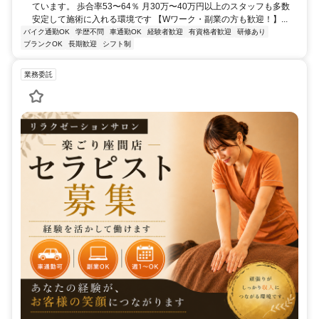
ています。 歩合率53〜64％ 月30万〜40万円以上のスタッフも多数
安定して施術に入れる環境です 【Wワーク・副業の方も歓迎！】...
バイク通勤OK
学歴不問
車通勤OK
経験者歓迎
有資格者歓迎
研修あり
ブランクOK
長期歓迎
シフト制
業務委託