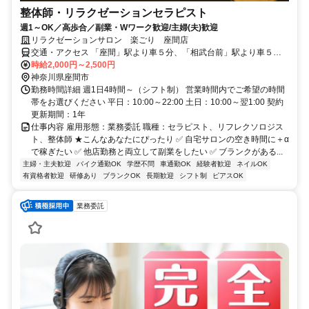
整体師・リラクゼーションセラピスト
週1～OK／高歩合／副業・Wワーク歓迎/主婦(夫)歓迎
リラクゼーションサロン 楽ごり 座間店
交通・アクセス 「座間」駅より車５分、「相武台前」駅より車５分
※無料駐車場あり
時給2,000円～2,500円
神奈川県座間市
勤務時間詳細 週1日4時間～（シフト制） 営業時間内でご希望の時間
帯をお選びください 平日：10:00～22:00 土日：10:00～翌1:00 契約
更新期間：1年
仕事内容 雇用形態：業務委託 職種：セラピスト、リフレクソロジス
ト、整体師 ★こんなあなたにぴったり ✅ 自宅サロンの空き時間に＋α
で稼ぎたい ✅ 他店勤務と両立して副業をしたい ✅ ブランクがある...
主婦・主夫歓迎
バイク通勤OK
学歴不問
車通勤OK
経験者歓迎
ネイルOK
有資格者歓迎
研修あり
ブランクOK
長期歓迎
シフト制
ピアスOK
業務委託