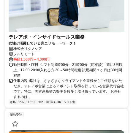
テレアポ・インサイドセールス業務
女性が活躍している完全リモートワーク！
株式会社タノシア
フルリモート
時給1,500円～4,000円
勤務時間・曜日: シフト制 9時00分～21時00分（応相談） 週に3日以
上、17:00-20:00入れる方 30～50時間程度 試用期間１ヶ月は30時間
程度
仕事内容: 弊社は、さまざまなクライアント企業様からご依頼をいた
だき、テレアポ営業によるアポイント取得を行っている営業代行会社
です。特に、美容系商材の案件を数多く取り扱っています。 お任せ
するのは...
急募
フルリモート
週2・3日からOK
シフト制
業務委託