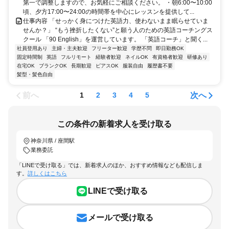
第一で調整しますので、お気軽にご相談ください。 ・朝6:00〜10:00
頃、夕方17:00〜24:00の時間帯を中心にレッスンを提供して...
仕事内容 「せっかく身につけた英語力、使わないまま眠らせていま
せんか？」 “もう挫折したくない”と願う人のための英語コーチングス
クール 「90 English」を運営しています。 「英語コーチ」と聞く...
社員登用あり
主婦・主夫歓迎
フリーター歓迎
学歴不問
即日勤務OK
固定時間制
英語
フルリモート
経験者歓迎
ネイルOK
有資格者歓迎
研修あり
在宅OK
ブランクOK
長期歓迎
ピアスOK
服装自由
履歴書不要
髪型・髪色自由
前へ
次へ
1
2
3
4
5
この条件の新着求人を受け取る
神奈川県 / 座間駅
業務委託
「LINEで受け取る」では、新着求人のほか、おすすめ情報なども配信しま
す。
詳しくはこちら
LINEで受け取る
メールで受け取る