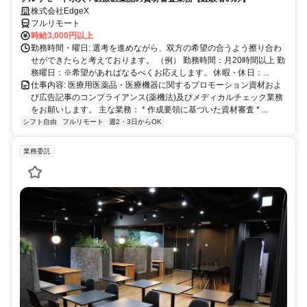
株式会社EdgeX
フルリモート
時給3,000円以上
勤務時間・曜日: 選考を進めながら、双方の希望の合うよう擦り合わ
せができたらと考えております。 （例） 勤務時間：月20時間以上 勤
務曜日：※希望があればなるべくお応えします。 休暇・休日：...
仕事内容: 医療用医薬品・医療機器に関するプロモーション資材およ
び広告記事のコンプライアンス(薬機法)及びメディカルチェック業務
をお願いします。 主な業務： * 作成要領に基づいた資材審査 * ...
シフト自由
フルリモート
週2・3日からOK
業務委託