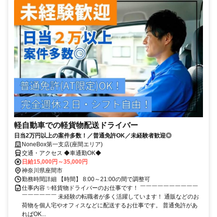
軽自動車での軽貨物配送ドライバー
日当2万円以上の案件多数！／普通免許OK／未経験者歓迎◎
NoneBox第一支店(座間エリア)
交通・アクセス ◆車通勤OK◆
日給15,000円～35,000円
神奈川県座間市
勤務時間詳細 【時間】 8:00～21:00の間で調整可
仕事内容 ✨軽貨物ドライバーのお仕事です！ ￣￣￣￣￣￣￣￣￣￣
￣￣￣￣￣￣ 未経験の転職者が多く活躍しています！ 通販などのお
荷物を個人宅やオフィスなどに配送するお仕事です。 普通免許があ
ればOK...