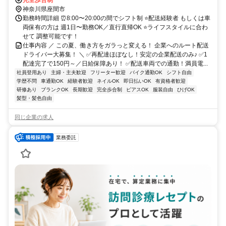
神奈川県座間市
勤務時間詳細 ⏰8:00〜20:00の間でシフト制 ⭐配送経験者 もしくは車
両保有の方は 週1日〜勤務OK／直行直帰OK ⭐ライフスタイルに合わ
せて 調整可能です！
仕事内容 ／ この夏、働き方をガラっと変える！ 企業へのルート配送
ドライバー大募集！ ＼ ✅再配達ほぼなし！安定の企業配送のみ♪ ✅1
配達完了で150円～／日給保障あり！ ✅配送車両での通勤！満員電...
社員登用あり
主婦・主夫歓迎
フリーター歓迎
バイク通勤OK
シフト自由
学歴不問
車通勤OK
経験者歓迎
ネイルOK
即日払いOK
有資格者歓迎
研修あり
ブランクOK
長期歓迎
完全歩合制
ピアスOK
服装自由
ひげOK
髪型・髪色自由
同じ企業の求人
業務委託