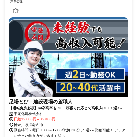
業務委託
足場とび・建設現場の鳶職人
【運転免許必須】中卒高卒もOK！頑張りに応じて高収入GET！週2～勤
務可能・副業Wワークも可能で、未経験歓迎なレア求人！
平尾化建株式会社
日給15,000円～35,000円
神奈川県海老名市
勤務時間・曜日: 8:00～17:00/休憩120分 ／ 週2～勤務可能！ アナタ
に合った働き方ができます◎ ＼