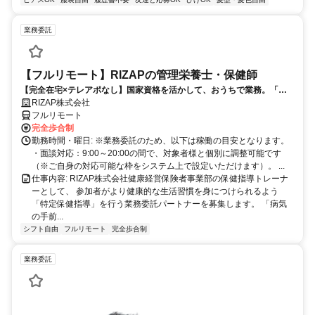
業務委託
【フルリモート】RIZAPの管理栄養士・保健師
【完全在宅×テレアポなし】国家資格を活かして、おうちで業務。「も
う一つの安心」を。主婦・Wワーカー活躍中！「平日の日中だけ」「夕
RIZAP株式会社
方以降の数時間だけ」など、生活リズムに合わせた時間調整が可能で
フルリモート
す。1件ごとの成果報酬型だから、頑張った分だけ手応えのある収入
完全歩合制
に。充実のサポート体制で、安心の在宅ワークを始めませんか？
勤務時間・曜日: ※業務委託のため、以下は稼働の目安となります。
・面談対応：9:00～20:00の間で、対象者様と個別に調整可能です
（※ご自身の対応可能な枠をシステム上で設定いただけます）。 ...
仕事内容: RIZAP株式会社健康経営保険者事業部の保健指導トレーナ
ーとして、 参加者がより健康的な生活習慣を身につけられるよう
「特定保健指導」を行う業務委託パートナーを募集します。 「病気
の手前...
シフト自由
フルリモート
完全歩合制
業務委託