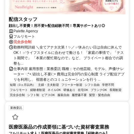
配信スタッフ
顔出し不要費！用不要✨配信経験不問！専属サポートあり◎
Palette Agency
フルリモート
完全歩合制
勤務時間詳細 ＼全てアナタ次第！✨／ ✅休みたい日は自由に休んで
OK！ ✅ライフスタイルに合わせて働ける！ 「家庭の事情で」「テス
ト期間で」 「本業の繁忙期なので」など、 プライベート都合での調
整も...
仕事内容 雇用形態：業務委託 職種：その他芸能、モデル、声優/ナレ
ーター ･:*+.\顔出し不要/.:+ 費用は完全0円の安心制度 ライブ配信アプ
リを利用し、 視聴者とのコミュニケーションを行う ...
短期（3ヵ月以内）
主婦・主夫歓迎
フリーター歓迎
シフト自由
学歴不問
フルリモート
経験者歓迎
ネイルOK
研修あり
在宅OK
ブランクOK
長期歓迎
完全歩合制
シフト制
ピアスOK
服装自由
履歴書不要
髪型・髪色自由
業務委託
医療医薬品の作成要領に基づいた資材審査業務
フルリモート求人！医療医薬品の資材審査業務【経験者のみ】