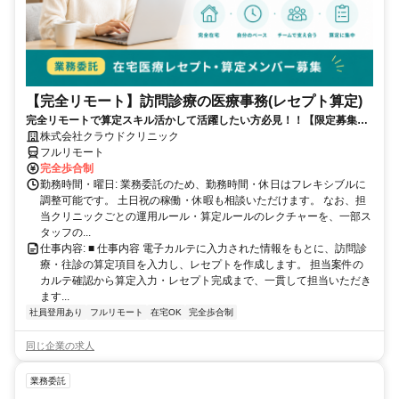
【完全リモート】訪問診療の医療事務(レセプト算定)
完全リモートで算定スキル活かして活躍したい方必見！！【限定募集】
完全リモート｜在宅医療レセプト算定（成果報酬型／業務委託）
株式会社クラウドクリニック
フルリモート
完全歩合制
勤務時間・曜日: 業務委託のため、勤務時間・休日はフレキシブルに
調整可能です。 土日祝の稼働・休暇も相談いただけます。 なお、担
当クリニックごとの運用ルール・算定ルールのレクチャーを、一部ス
タッフの...
仕事内容: ■ 仕事内容 電子カルテに入力された情報をもとに、訪問診
療・往診の算定項目を入力し、レセプトを作成します。 担当案件の
カルテ確認から算定入力・レセプト完成まで、一貫して担当いただき
ます...
社員登用あり
フルリモート
在宅OK
完全歩合制
同じ企業の求人
業務委託