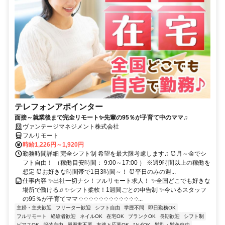
テレフォンアポインター
面接～就業後まで完全リモート✨先輩の95％が子育て中のママ♫
ヴァンテージマネジメント株式会社
フルリモート
時給1,226円～1,920円
勤務時間詳細 完全シフト制 希望を最大限考慮します♫ ⏰月～金でシ
フト自由！ （稼働目安時間： 9:00～17:00 ） ※週9時間以上の稼働を
想定 ⏰お好きな時間帯で1日3時間～！ ⏰平日のみの週...
仕事内容 ✨出社一切ナシ！フルリモート求人！ ✨全国どこでも好きな
場所で働ける♫ ✨シフト柔軟！1週間ごとの申告制 ✨今いるスタッフ
の95％が子育てママ ༶ ༶ ༶ ༶ ༶ ༶ ༶ ༶ ༶ ༶ ༶ ༶...
主婦・主夫歓迎
フリーター歓迎
シフト自由
学歴不問
即日勤務OK
フルリモート
経験者歓迎
ネイルOK
在宅OK
ブランクOK
長期歓迎
シフト制
ピアスOK
服装自由
履歴書不要
友達と応募OK
ひげOK
髪型・髪色自由