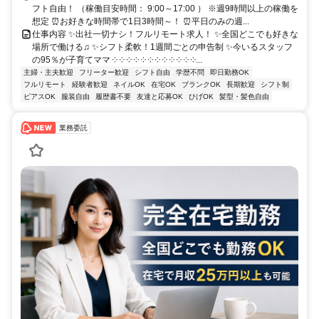
フト自由！ （稼働目安時間： 9:00～17:00 ） ※週9時間以上の稼働を
想定 ⏰お好きな時間帯で1日3時間～！ ⏰平日のみの週...
仕事内容 ✨出社一切ナシ！フルリモート求人！ ✨全国どこでも好きな
場所で働ける♫ ✨シフト柔軟！1週間ごとの申告制 ✨今いるスタッフ
の95％が子育てママ ༶ ༶ ༶ ༶ ༶ ༶ ༶ ༶ ༶ ༶ ༶ ༶...
主婦・主夫歓迎
フリーター歓迎
シフト自由
学歴不問
即日勤務OK
フルリモート
経験者歓迎
ネイルOK
在宅OK
ブランクOK
長期歓迎
シフト制
ピアスOK
服装自由
履歴書不要
友達と応募OK
ひげOK
髪型・髪色自由
業務委託