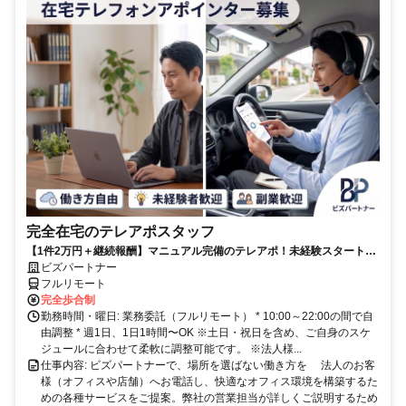
完全在宅のテレアポスタッフ
【1件2万円＋継続報酬】マニュアル完備のテレアポ！未経験スタートの
副業スタッフ活躍中／丁寧なフォロー体制あり
ビズパートナー
フルリモート
完全歩合制
勤務時間・曜日: 業務委託（フルリモート） * 10:00～22:00の間で自
由調整 * 週1日、1日1時間〜OK ※土日・祝日を含め、ご自身のスケ
ジュールに合わせて柔軟に調整可能です。 ※法人様...
仕事内容: ビズパートナーで、場所を選ばない働き方を 法人のお客
様（オフィスや店舗）へお電話し、快適なオフィス環境を構築するた
めの各種サービスをご提案。弊社の営業担当が詳しくご説明するため