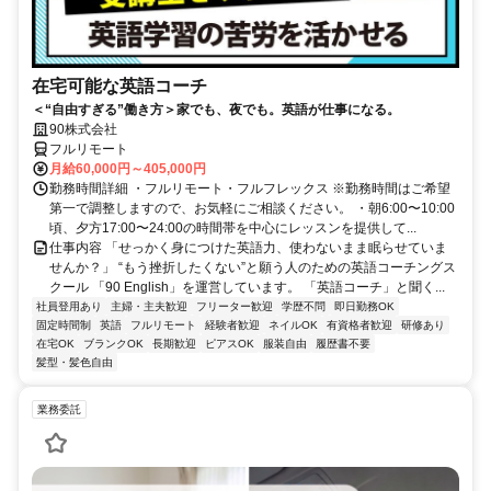
在宅可能な英語コーチ
＜“自由すぎる”働き方＞家でも、夜でも。英語が仕事になる。
90株式会社
フルリモート
月給60,000円～405,000円
勤務時間詳細 ・フルリモート・フルフレックス ※勤務時間はご希望
第一で調整しますので、お気軽にご相談ください。 ・朝6:00〜10:00
頃、夕方17:00〜24:00の時間帯を中心にレッスンを提供して...
仕事内容 「せっかく身につけた英語力、使わないまま眠らせていま
せんか？」 “もう挫折したくない”と願う人のための英語コーチングス
クール 「90 English」を運営しています。 「英語コーチ」と聞く...
社員登用あり
主婦・主夫歓迎
フリーター歓迎
学歴不問
即日勤務OK
固定時間制
英語
フルリモート
経験者歓迎
ネイルOK
有資格者歓迎
研修あり
在宅OK
ブランクOK
長期歓迎
ピアスOK
服装自由
履歴書不要
髪型・髪色自由
業務委託