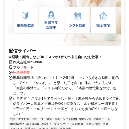
配信ライバー
未経験・顔出しなしOK／スマホ1台で出来る自由なお仕事！
株式会社Activation
フルリモート
完全歩合制
勤務時間詳細 【自由シフト】 ・24時間、いつでも好きな時間に配信
してOK！ ・「休みたい」と思った日は自由に休んで大丈夫です。 ・
「家庭の事情で」「テスト期間だから」「本業の繁忙期なので」な
ど、プラ...
仕事内容 ＼スマホ1台で自分らしく輝く！未経験から始めるライブ配
信ライバー大募集／ ✅未経験OK！特別なスキルや機材は一切不要！
✅完全在宅・フルリモート！全国どこからでも参加OK！ ✅顔出しな
しの「...
主婦・主夫歓迎
フリーター歓迎
短期
シフト自由
学歴不問
フルリモート
経験者歓迎
ネイルOK
在宅OK
ブランクOK
長期歓迎
完全歩合制
単発
ピアスOK
服装自由
ひげOK
髪型・髪色自由