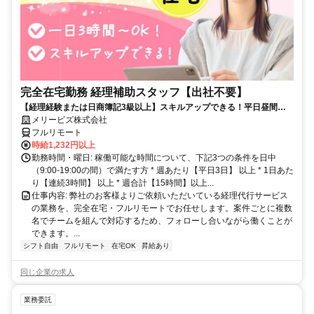
完全在宅勤務 経理補助スタッフ【出社不要】
【経理経験または日商簿記3級以上】スキルアップできる！平日昼間３h
～。完全在宅で育児・介護中の方も大歓迎♪
メリービズ株式会社
フルリモート
時給1,232円以上
勤務時間・曜日: 稼働可能な時間について、下記3つの条件を日中
（9:00-19:00の間）で満たす方 * 週あたり【平日3日】 以上 * 1日あた
り【連続3時間】 以上 * 週合計【15時間】以上...
仕事内容: 弊社のお客様よりご依頼いただいている経理代行サービス
の業務を、完全在宅・フルリモートでお任せします。案件ごとに複数
名でチームを組んで対応するため、フォローし合いながら働くことが
できます。...
シフト自由
フルリモート
在宅OK
昇給あり
同じ企業の求人
業務委託