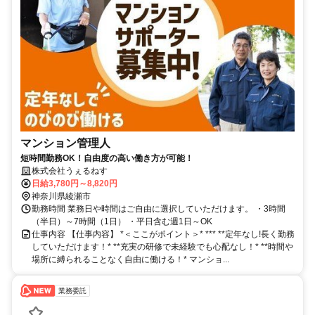
マンション管理人
短時間勤務OK！自由度の高い働き方が可能！
株式会社うぇるねす
日給3,780円～8,820円
神奈川県綾瀬市
勤務時間 業務日や時間はご自由に選択していただけます。 ・3時間
（半日）～7時間（1日） ・平日含む週1日～OK
仕事内容 【仕事内容】 *＜ここがポイント＞* *** **定年なし!長く勤務
していただけます！* **充実の研修で未経験でも心配なし！* **時間や
場所に縛られることなく自由に働ける！* マンショ...
業務委託