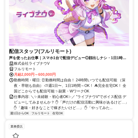
配信スタッフ(フルリモート)
声を使ったお仕事｜スマホ1台で配信デビュー◎顔出しナシ・1日1時間
～OK♪
株式会社ライブナウV
フルリモート
月給2,000円～600,000円
勤務時間・曜日: ⏰勤務時間は自由！ 24時間いつでも配信可能 （深
夜・早朝も自由） ⛅週1日〜、1日1時間～OK！ ⛺完全在宅OK！ 全
国どこからでも配信可能 ✨副業・WワークOK
仕事内容: ＼✨未経験・初心者OK✨／ "ライブナウV"でボイス配信 デ
ビューしてみませんか？ ✋「声だけの配信活動に興味があるけど…」
✋「趣味・好きなことで稼ぎたいけど…」 ✋「やってみた...
週1日からOK
フルリモート
在宅OK
業務委託