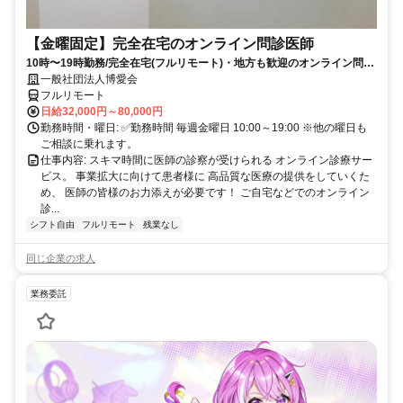
【金曜固定】完全在宅のオンライン問診医師
10時〜19時勤務/完全在宅(フルリモート)・地方も歓迎のオンライン問診
業務
一般社団法人博愛会
フルリモート
日給32,000円～80,000円
勤務時間・曜日: ✅勤務時間 毎週金曜日 10:00～19:00 ※他の曜日も
ご相談に乗れます。
仕事内容: スキマ時間に医師の診察が受けられる オンライン診療サー
ビス。 事業拡大に向けて患者様に 高品質な医療の提供をしていくた
め、 医師の皆様のお力添えが必要です！ ご自宅などでのオンライン
診...
シフト自由
フルリモート
残業なし
同じ企業の求人
業務委託