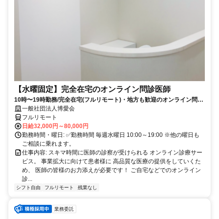
【水曜固定】完全在宅のオンライン問診医師
10時〜19時勤務/完全在宅(フルリモート)・地方も歓迎のオンライン問診
業務
一般社団法人博愛会
フルリモート
日給32,000円～80,000円
勤務時間・曜日: ✅勤務時間 毎週水曜日 10:00～19:00 ※他の曜日も
ご相談に乗れます。
仕事内容: スキマ時間に医師の診察が受けられる オンライン診療サー
ビス。 事業拡大に向けて患者様に 高品質な医療の提供をしていくた
め、 医師の皆様のお力添えが必要です！ ご自宅などでのオンライン
診...
シフト自由
フルリモート
残業なし
業務委託