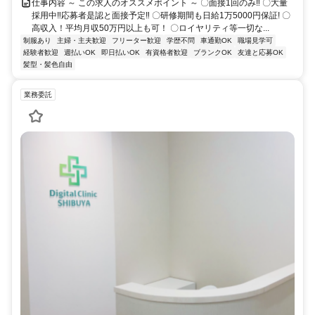
仕事内容 ～ この求人のオススメポイント ～ 〇面接1回のみ‼ 〇大量
採用中‼応募者是認と面接予定‼ 〇研修期間も日給1万5000円保証! 〇
高収入！平均月収50万円以上も可！ 〇ロイヤリティ等一切な...
制服あり
主婦・主夫歓迎
フリーター歓迎
学歴不問
車通勤OK
職場見学可
経験者歓迎
週払いOK
即日払いOK
有資格者歓迎
ブランクOK
友達と応募OK
髪型・髪色自由
業務委託