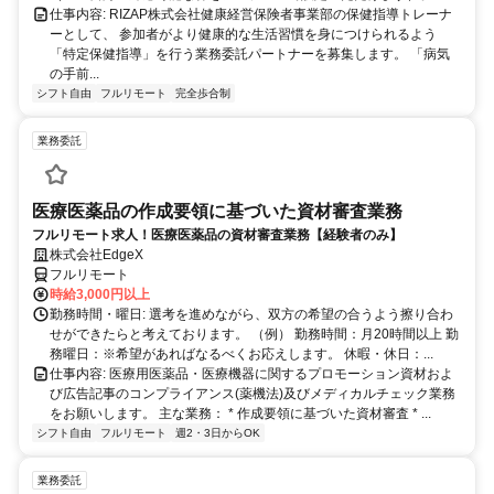
仕事内容: RIZAP株式会社健康経営保険者事業部の保健指導トレーナ
ーとして、 参加者がより健康的な生活習慣を身につけられるよう
「特定保健指導」を行う業務委託パートナーを募集します。 「病気
の手前...
シフト自由
フルリモート
完全歩合制
業務委託
医療医薬品の作成要領に基づいた資材審査業務
フルリモート求人！医療医薬品の資材審査業務【経験者のみ】
株式会社EdgeX
フルリモート
時給3,000円以上
勤務時間・曜日: 選考を進めながら、双方の希望の合うよう擦り合わ
せができたらと考えております。 （例） 勤務時間：月20時間以上 勤
務曜日：※希望があればなるべくお応えします。 休暇・休日：...
仕事内容: 医療用医薬品・医療機器に関するプロモーション資材およ
び広告記事のコンプライアンス(薬機法)及びメディカルチェック業務
をお願いします。 主な業務： * 作成要領に基づいた資材審査 * ...
シフト自由
フルリモート
週2・3日からOK
業務委託