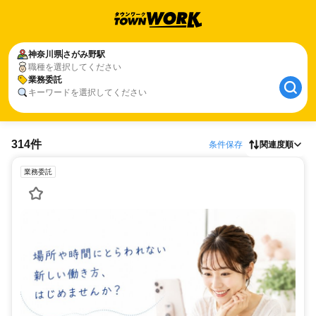
神奈川県
さがみ野駅
職種を選択してください
業務委託
キーワードを選択してください
314件
条件保存
関連度順
業務委託