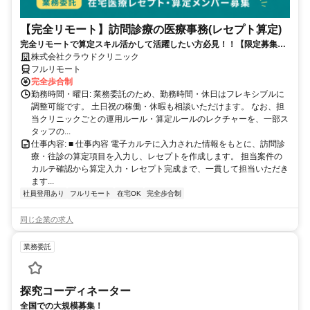
【完全リモート】訪問診療の医療事務(レセプト算定)
完全リモートで算定スキル活かして活躍したい方必見！！【限定募集】
完全リモート｜在宅医療レセプト算定（成果報酬型／業務委託）
株式会社クラウドクリニック
フルリモート
完全歩合制
勤務時間・曜日: 業務委託のため、勤務時間・休日はフレキシブルに
調整可能です。 土日祝の稼働・休暇も相談いただけます。 なお、担
当クリニックごとの運用ルール・算定ルールのレクチャーを、一部ス
タッフの...
仕事内容: ■ 仕事内容 電子カルテに入力された情報をもとに、訪問診
療・往診の算定項目を入力し、レセプトを作成します。 担当案件の
カルテ確認から算定入力・レセプト完成まで、一貫して担当いただき
ます...
社員登用あり
フルリモート
在宅OK
完全歩合制
同じ企業の求人
業務委託
探究コーディネーター
全国での大規模募集！