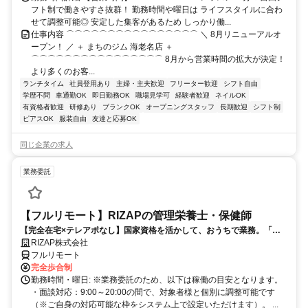
フト制で働きやすさ抜群！ 勤務時間や曜日は ライフスタイルに合わ
せて調整可能◎ 安定した集客があるため しっかり働...
仕事内容 ⌒⌒⌒⌒⌒⌒⌒⌒⌒⌒⌒⌒⌒⌒⌒⌒ ＼ 8月リニューアルオ
ープン！ ／ ＋ まちのジム 海老名店 ＋
⌒⌒⌒⌒⌒⌒⌒⌒⌒⌒⌒⌒⌒⌒⌒⌒ 8月から営業時間の拡大が決定！
より多くのお客...
ランチタイム
社員登用あり
主婦・主夫歓迎
フリーター歓迎
シフト自由
学歴不問
車通勤OK
即日勤務OK
職場見学可
経験者歓迎
ネイルOK
有資格者歓迎
研修あり
ブランクOK
オープニングスタッフ
長期歓迎
シフト制
ピアスOK
服装自由
友達と応募OK
同じ企業の求人
業務委託
【フルリモート】RIZAPの管理栄養士・保健師
【完全在宅×テレアポなし】国家資格を活かして、おうちで業務。「も
う一つの安心」を。主婦・Wワーカー活躍中！「平日の日中だけ」「夕
RIZAP株式会社
方以降の数時間だけ」など、生活リズムに合わせた時間調整が可能で
フルリモート
す。1件ごとの成果報酬型だから、頑張った分だけ手応えのある収入
完全歩合制
に。充実のサポート体制で、安心の在宅ワークを始めませんか？
勤務時間・曜日: ※業務委託のため、以下は稼働の目安となります。
・面談対応：9:00～20:00の間で、対象者様と個別に調整可能です
（※ご自身の対応可能な枠をシステム上で設定いただけます）。 ...