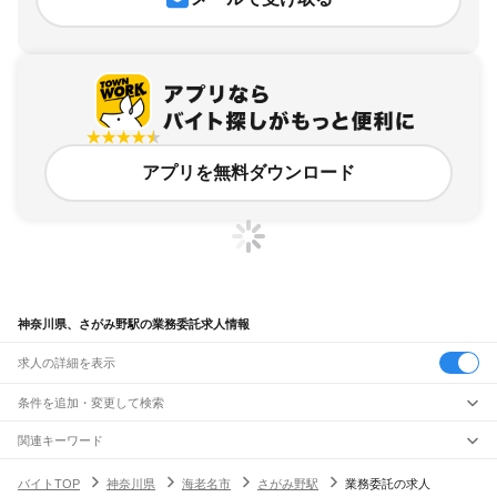
アプリを無料ダウンロード
神奈川県、さがみ野駅の業務委託求人情報
求人の詳細を表示
条件を追加・変更して検索
市区町村を追加・変更
関連キーワード
完全在宅ワーク 全国
シール貼り 在宅
現在地周辺
ガチャガチャ
犬カフェ
神奈川県
駅を追加・変更
バイトTOP
神奈川県
海老名市
さがみ野駅
業務委託の求人
神奈川県
すべて