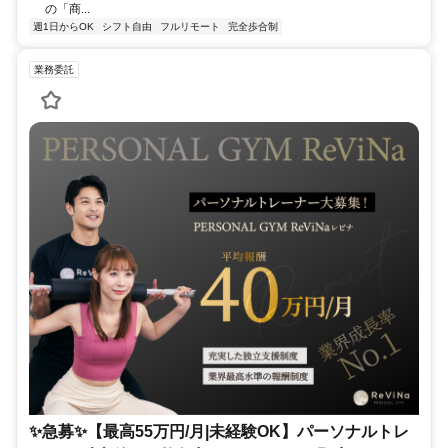
の「商...
週1日からOK
シフト自由
フルリモート
完全歩合制
業務委託
✨️急募✨️【最高55万円/月|未経験OK】パーソナルトレ