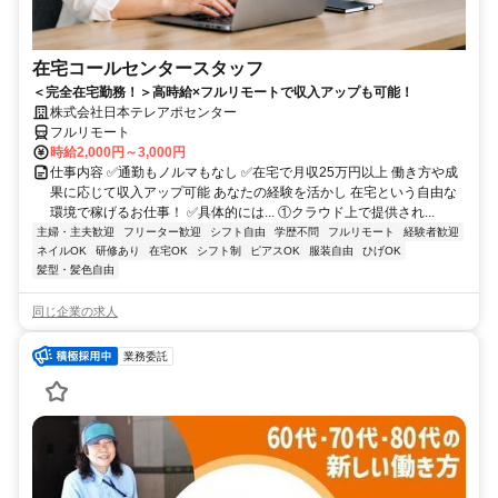
在宅コールセンタースタッフ
＜完全在宅勤務！＞高時給×フルリモートで収入アップも可能！
株式会社日本テレアポセンター
フルリモート
時給2,000円～3,000円
仕事内容 ✅通勤もノルマもなし ✅在宅で月収25万円以上 働き方や成
果に応じて収入アップ可能 あなたの経験を活かし 在宅という自由な
環境で稼げるお仕事！ ✅具体的には... ①クラウド上で提供され...
主婦・主夫歓迎
フリーター歓迎
シフト自由
学歴不問
フルリモート
経験者歓迎
ネイルOK
研修あり
在宅OK
シフト制
ピアスOK
服装自由
ひげOK
髪型・髪色自由
同じ企業の求人
業務委託