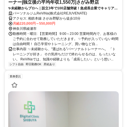
ーナー|独立後の平均年収1,550万|さがみ野店
✨未経験からプロへ｜設立3年で100店舗突破！急成長企業でキャリアア
ップ
パーソナルジムReViNa(株式会社REJUVENATE)
アクセス: 相鉄本線 さがみ野駅から徒歩10分
月給220,000円～550,000円
神奈川県綾瀬市
勤務時間・曜日: 【営業時間】 9:00～23:00 営業時間内で、お客様の
ご予約に合わせて勤務していただきます。 ✨予約が入っていない時間
は自由時間！ 自己学習やトレーニング、買い物など自...
仕事内容: ✨未経験から、"選ばれる"パーソナルトレーナーへ。 「ト
レーニングが好き」 その気持ちだけで終わらせるのは、もったいな
い。 ReViNaでは、知識や経験よりも「成長したい」という想い...
シフト自由
即日勤務OK
昇給あり
業務委託