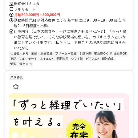
株式会社ミエタ
フルリモート
月給200,000円～500,000円
勤務時間詳細 ※対応案件による 基本的には 9：00～18：00 目安 ※
週2～5日程度の出勤
仕事内容 【日本の教育を、一緒に前進させませんか？】 「もっと良
い教育を届けたい」 そんな学校現場の想いを、カリキュラムという
形にしていく仕事です。 私たちは、学校ごとの理念や課題に向き合
いながら...
社員登用あり
主婦・主夫歓迎
フリーター歓迎
学歴不問
車通勤OK
即日勤務OK
英語
フルリモート
ネイルOK
長期歓迎
シフト制
ピアスOK
服装自由
髪型・髪色自由
業務委託