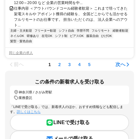
12:00～20:00 など 企業の営業時間を中...
仕事内容 ＜アウトバウンドコール経験者歓迎＞ これまで培ってきた
架電スキルや アポイント獲得の経験を、 全国どこからでも活かせる
フルリモートのお仕事です。 担当いただくのは、 法人企業へのアウ
ト...
主婦・主夫歓迎
フリーター歓迎
シフト自由
学歴不問
フルリモート
経験者歓迎
ネイルOK
研修あり
在宅OK
シフト制
ピアスOK
服装自由
ひげOK
髪型・髪色自由
同じ企業の求人
前へ
次へ
1
2
3
4
5
この条件の新着求人を受け取る
神奈川県 / さがみ野駅
業務委託
「LINEで受け取る」では、新着求人のほか、おすすめ情報なども配信しま
す。
詳しくはこちら
LINEで受け取る
メールで受け取る