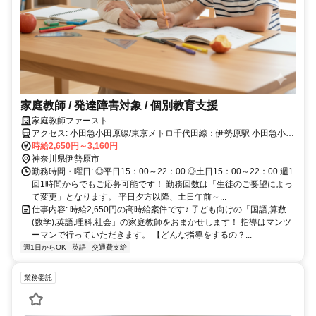
家庭教師 / 発達障害対象 / 個別教育支援
家庭教師ファースト
アクセス: 小田急小田原線/東京メトロ千代田線：伊勢原駅 小田急小田
原線：鶴巻温泉駅
時給2,650円～3,160円
神奈川県伊勢原市
勤務時間・曜日: ◎平日15：00～22：00 ◎土日15：00～22：00 週1
回1時間からでもご応募可能です！ 勤務回数は「生徒のご要望によっ
て変更」となります。 平日夕方以降、土日午前～...
仕事内容: 時給2,650円の高時給案件です♪ 子ども向けの「国語,算数
(数学),英語,理科,社会」の家庭教師をおまかせします！ 指導はマンツ
ーマンで行っていただきます。 【どんな指導をするの？...
週1日からOK
英語
交通費支給
業務委託