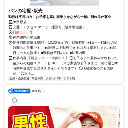
パンの宅配･販売
勤務は平日のみ。お子様を車に同乗させながら一緒に廻れる仕事☆
伊勢原店
交通・アクセス マイカー通勤可（駐車場完備）
日給6,000円
神奈川県伊勢原市
勤務時間詳細 9:00頃～13:30頃まで(※目安時間) ■1日4～4.5h位の短
時間のお仕事です。 ■週4日以上勤務できるの方は優遇します｡ ■週1
日～の方も歓迎！ ■勤務は平日のみ｡ ■扶養内勤...
仕事内容 【新規スタッフ大募集！】 ⭕お子さまの夏休みが終わった
後からの勤務スタートもOK！ （※ご家族やお子さまと一緒に過ごす
時間を優先する勤務スタイルもできます） ⭕未経験者の方も大歓
迎！ ⭕お子...
主婦・主夫歓迎
学歴不問
ブランクOK
シフト制
業務委託