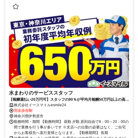
水まわりのサービススタッフ
【報酬週払い20万円可】スタッフの90％が平均月報酬50万円以上の高収
入を実現★
株式会社イースマイルesmile24
完全歩合制
神奈川県伊勢原市
勤務時間・期間 【勤務時間】 昼勤 夕勤 原則自由で8：00～20：00の
間で業務を行う事が多いです ※支店への出勤の必要はなく、ご自宅
からお客様先へ直行直帰となります。 【勤務期間】 長期