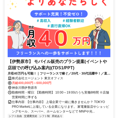
【伊勢原市】 モバイル販売のプラン提案(イベントや
店頭での呼び込み案内)(TDS1/PPT)
月収40万円も可能！｜フリーランスで稼ぐ／20代・30代活躍中！／直行
直帰OK！／経験者歓迎！／年収500万以上の方も！
株式会社エージェント 東京オフィス
月給400,000円～600,000円
神奈川県伊勢原市
勤務時間・曜日: 【勤務時間】 10:00～19:00のうち実働8時間 ※店舗
営業時間に準ずる
仕事内容: 【仕事内容】 上場企業で一緒に働きませんか？ TOKYO
PRO Marketに上場している企業になります。 家電量販店やショッピ
ングモール、スーパー、ホームセンターなどで MNPや光...
シフト自由
交通費支給
シフト制
昇給あり