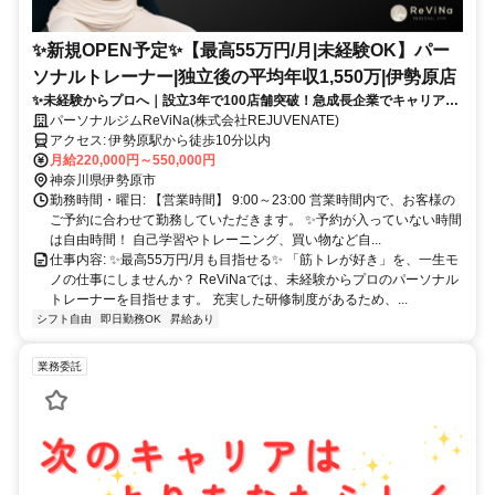
✨️新規OPEN予定✨️【最高55万円/月|未経験OK】パー
ソナルトレーナー|独立後の平均年収1,550万|伊勢原店
✨未経験からプロへ｜設立3年で100店舗突破！急成長企業でキャリアア
ップ
パーソナルジムReViNa(株式会社REJUVENATE)
アクセス: 伊勢原駅から徒歩10分以内
月給220,000円～550,000円
神奈川県伊勢原市
勤務時間・曜日: 【営業時間】 9:00～23:00 営業時間内で、お客様の
ご予約に合わせて勤務していただきます。 ✨予約が入っていない時間
は自由時間！ 自己学習やトレーニング、買い物など自...
仕事内容: ✨最高55万円/月も目指せる✨ 「筋トレが好き」を、一生モ
ノの仕事にしませんか？ ReViNaでは、未経験からプロのパーソナル
トレーナーを目指せます。 充実した研修制度があるため、...
シフト自由
即日勤務OK
昇給あり
業務委託