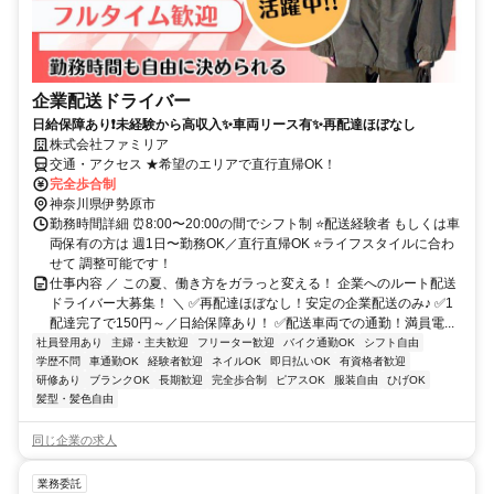
企業配送ドライバー
日給保障あり❗未経験から高収入✨車両リース有✨再配達ほぼなし
株式会社ファミリア
交通・アクセス ★希望のエリアで直行直帰OK！
完全歩合制
神奈川県伊勢原市
勤務時間詳細 ⏰8:00〜20:00の間でシフト制 ⭐配送経験者 もしくは車
両保有の方は 週1日〜勤務OK／直行直帰OK ⭐ライフスタイルに合わ
せて 調整可能です！
仕事内容 ／ この夏、働き方をガラっと変える！ 企業へのルート配送
ドライバー大募集！ ＼ ✅再配達ほぼなし！安定の企業配送のみ♪ ✅1
配達完了で150円～／日給保障あり！ ✅配送車両での通勤！満員電...
社員登用あり
主婦・主夫歓迎
フリーター歓迎
バイク通勤OK
シフト自由
学歴不問
車通勤OK
経験者歓迎
ネイルOK
即日払いOK
有資格者歓迎
研修あり
ブランクOK
長期歓迎
完全歩合制
ピアスOK
服装自由
ひげOK
髪型・髪色自由
同じ企業の求人
業務委託