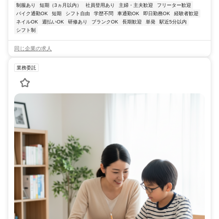
制服あり
短期（3ヵ月以内）
社員登用あり
主婦・主夫歓迎
フリーター歓迎
バイク通勤OK
短期
シフト自由
学歴不問
車通勤OK
即日勤務OK
経験者歓迎
ネイルOK
週払いOK
研修あり
ブランクOK
長期歓迎
単発
駅近5分以内
シフト制
同じ企業の求人
業務委託