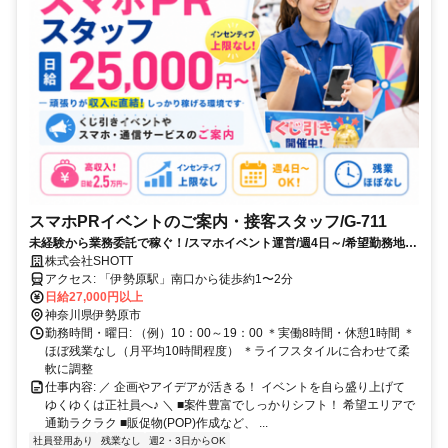
スマホPRイベントのご案内・接客スタッフ/G-711
未経験から業務委託で稼ぐ！/スマホイベント運営/週4日～/希望勤務地考
慮
株式会社SHOTT
アクセス: 「伊勢原駅」南口から徒歩約1〜2分
日給27,000円以上
神奈川県伊勢原市
勤務時間・曜日: （例）10：00～19：00 ＊実働8時間・休憩1時間 ＊
ほぼ残業なし（月平均10時間程度） ＊ライフスタイルに合わせて柔
軟に調整
仕事内容: ／ 企画やアイデアが活きる！ イベントを自ら盛り上げて
ゆくゆくは正社員へ♪ ＼ ■案件豊富でしっかりシフト！ 希望エリアで
通勤ラクラク ■販促物(POP)作成など、 ...
社員登用あり
残業なし
週2・3日からOK