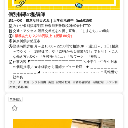
個別指導の塾講師
週1～OK｜得意な科目のみ｜大学生活躍中（jmk0156)
みやび個別指導学院 神奈川伊勢原校/株式会社ITTO
交通・アクセス 沼目交差点を左折し直進。「しまむら」の道向
1業務あたり 2,288円以上（授業 80分）
神奈川県伊勢原市
勤務時間詳細 月～金16:00～22:00間で相談OK ・週1日～、1日1授業
～でＯＫ ・「19時まで」や「20時から１授業だけ」でも可！ ＜こん
な働き方もOK＞ 「学校帰りに…」「Ｗワーク」「複数...
仕事内容 ◤￣￣￣￣￣￣￣￣￣￣￣￣￣￣￣ ＼小学生～中学生対象
の個別指導／ ★未経験から講師デビュー歓迎！★ ＿＿＿＿＿＿＿＿
＿＿＿＿＿＿＿◢ ～～～～～～～～～～～～～～～～～ ＊高報酬で
効率良...
フリーター歓迎
シフト自由
英語
経験者歓迎
有資格者歓迎
長期歓迎
シフト制
友達と応募OK
業務委託