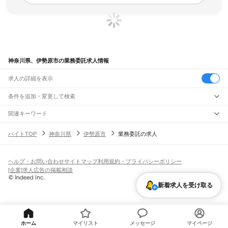
神奈川県、伊勢原市の業務委託求人情報
求人の詳細を表示
条件を追加・変更して検索
市区町村を追加・変更
関連キーワード
神奈川県 伊勢原市 事務作業
神奈川県 伊勢原市 採用担当
神奈川県
駅を追加・変更
バイトTOP
神奈川県
伊勢原市
業務委託の求人
神奈川県 伊勢原市 事務員
神奈川県 伊勢原市 入力
神奈川県 伊勢原市 介助員
神奈川県
すべて
横浜市
すべて
職種を追加・変更
JR東海道本線(東京～熱海)
鶴見区
神奈川区
西区
中区
南区
保土ケ谷区
磯子区
金沢区
港北区
戸塚区
港南区
川崎駅
横浜駅
戸塚駅
大船駅
藤沢駅
辻堂駅
茅ケ崎駅
平塚駅
大磯駅
二宮駅
国府津駅
飲食・フードサービス
旭区
緑区
瀬谷区
栄区
泉区
青葉区
都筑区
ヘルプ・お問い合わせ
サイトマップ
利用規約・プライバシーポリシー
特徴を追加・変更
鴨宮駅
小田原駅
早川駅
根府川駅
真鶴駅
湯河原駅
飲食・フードサービス
すべて
[企業]求人広告の掲載相談
川崎市
すべて
ホールスタッフ
キッチンスタッフ
皿洗い・洗い場
精肉・鮮魚加工
給食調理
人気
JR南武線
川崎区
幸区
中原区
高津区
多摩区
宮前区
麻生区
雇用形態を追加・変更
新着求人を受け取る
パン屋（ベーカリー）
フードカウンター販売員
バー（BAR）・バーテンダー
日払いOK
高校生歓迎
学生歓迎
深夜の仕事
髪型・髪色自由
ひげOK
ネイルOK
川崎駅
尻手駅
矢向駅
鹿島田駅
平間駅
向河原駅
武蔵小杉駅
武蔵中原駅
武蔵新城駅
飲食店補助（開店・閉店準備）
飲食店（店長・マネージャー）
相模原市
すべて
ピアスOK
アルバイト・パート
履歴書不要
オープニングスタッフ
留学生・外国人活躍中
武蔵溝ノ口駅
津田山駅
久地駅
宿河原駅
登戸駅
中野島駅
稲田堤駅
八丁畷駅
都道府県を変更
営業・販売
緑区
中央区
南区
勤務期間
正社員
川崎新町駅
小田栄駅
浜川崎駅
営業・販売
すべて
短期
契約社員
単発・1日OK
長期
期間限定（春夏冬休み等）
横須賀市
平塚市
鎌倉市
藤沢市
小田原市
茅ヶ崎市
逗子市
三浦市
秦野市
厚木市
JR鶴見線
営業
テレフォンアポインター（テレアポ）
ルートセールス
コンビニ
シフト
派遣社員
ホーム
マイリスト
メッセージ
マイページ
大和市
伊勢原市
海老名市
座間市
南足柄市
綾瀬市
三浦郡
高座郡
中郡
足柄上郡
鶴見駅
国道駅
鶴見小野駅
弁天橋駅
浅野駅
新芝浦駅
海芝浦駅
安善駅
大川駅
フードカウンター販売員
アパレル
家電量販店・携帯販売（携帯ショップ）