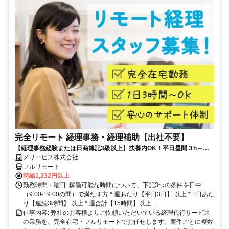
完全リモート 経理事務・経理補助【出社不要】
【経理事務経験または日商簿記3級以上】扶養内OK！平日昼間３h～。
完全在宅で育児・介護中の方も大歓迎♪
メリービズ株式会社
フルリモート
時給1,232円以上
勤務時間・曜日: 稼働可能な時間について、下記3つの条件を日中
（9:00-19:00の間）で満たす方 * 週あたり【平日3日】 以上 * 1日あた
り【連続3時間】 以上 * 週合計【15時間】以上...
仕事内容: 弊社のお客様よりご依頼いただいている経理代行サービス
の業務を、完全在宅・フルリモートでお任せします。案件ごとに複数