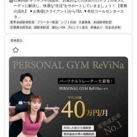
仕事内容 キッチンや洗面所、お風呂などの水回りのトラブルをスピ
ーディに解決し、快適な“生活”をサポートしていきましょう！ 【業務
の流れ】 ▼お客様(クライアント)からTEL ▼本社コールセンタース
タ...
業界未経験者歓迎
フリーター歓迎
シフト自由
大量募集
未経験者歓迎
交通費全額支給
経験者歓迎
週払いOK
月1シフト提出
研修あり
完全歩合制
業務委託