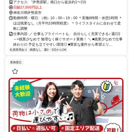
アクセス: 「伊勢原駅」南口から徒歩約1〜2分
日給27,000円以上
神奈川県伊勢原市
勤務時間・曜日: （例）10：00～19：00 ＊実働8時間・休憩1時間 ＊
ほぼ残業なし（月平均10時間程度） ＊ライフスタイルに合わせて柔
軟に調整
仕事内容: ／ 仕事もプライベートも、 自分らしく充実できる♪ 週2日
～×残業少なめで 無理なく稼ぐサポート業務！ ＼ ■残業少なめで仕事
終わりの 予定も立てやすい環境◎ ■豊富な案件から希望エリ...
社員登用あり
残業なし
週2・3日からOK
業務委託