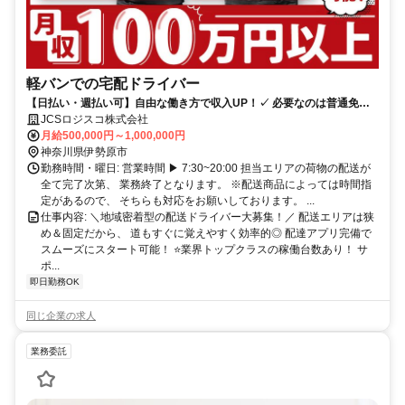
軽バンでの宅配ドライバー
【日払い・週払い可】自由な働き方で収入UP！✓ 必要なのは普通免許
だけ！未経験から月収100万円オーバー多数 ◎高月収！社宅あり
JCSロジスコ株式会社
月給500,000円～1,000,000円
神奈川県伊勢原市
勤務時間・曜日: 営業時間 ▶ 7:30~20:00 担当エリアの荷物の配送が
全て完了次第、 業務終了となります。 ※配送商品によっては時間指
定があるので、 そちらも対応をお願いしております。 ...
仕事内容: ＼地域密着型の配送ドライバー大募集！／ 配送エリアは狭
め＆固定だから、 道もすぐに覚えやすく効率的◎ 配達アプリ完備で
スムーズにスタート可能！ ⭐業界トップクラスの稼働台数あり！ サ
ポ...
即日勤務OK
同じ企業の求人
業務委託