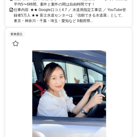
平均5〜6時間。案件と案件の間は自由時間です！
仕事内容: ★★ Google口コミ4.7 ／ 水道局指定工事店 ／ YouTube登
録者5万人 ★★ 富士水道センターは 「信頼できる水道屋」として、
東京・神奈川・千葉・埼玉・愛知など 8都府県...
業務委託