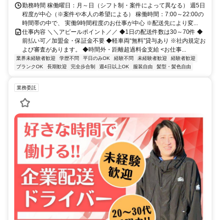
勤務時間 稼働曜日：月～日（シフト制・案件によって異なる） 週5日
程度が中心（※案件や本人の希望による） 稼働時間：7:00～22:00の
時間帯の中で、 実働9時間程度のお仕事が中心 ※配送先により変...
仕事内容 ＼＼アピールポイント／／ ◆1日の配送件数は30～70件 ◆
前払い可／加盟金・保証金不要 ◆軽車両“無料”貸与あり ※社内規定お
よび審査があります。 ◆時間外・距離超過料金支給 <お仕事...
業界未経験者歓迎
学歴不問
平日のみOK
経験不問
未経験者歓迎
経験者歓迎
ブランクOK
長期歓迎
完全歩合制
週4日以上OK
服装自由
髪型・髪色自由
業務委託