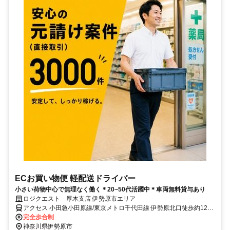
ECお買い物便 軽配送ドライバー
小さい荷物中心で無理なく働く＊20~50代活躍中＊車両無料貸与あり
ロジクエスト 厚木支店 伊勢原市エリア
アクセス 小田急小田原線/東京メトロ千代田線 伊勢原北口徒歩約12
分、小田急小田原線 愛甲石田南口徒歩約43分、小田急小田原線 鶴巻
完全歩合制
温泉北口徒歩約59分
神奈川県伊勢原市