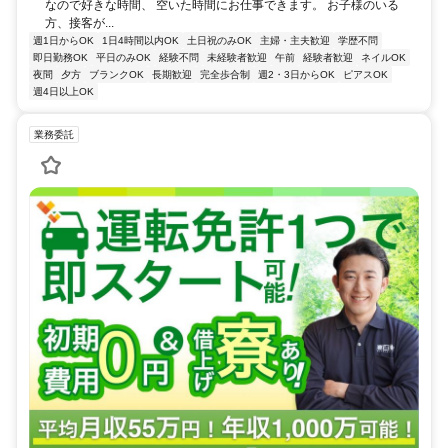
なので好きな時間、 空いた時間にお仕事できます。 お子様のいる
方、接客が...
週1日からOK
1日4時間以内OK
土日祝のみOK
主婦・主夫歓迎
学歴不問
即日勤務OK
平日のみOK
経験不問
未経験者歓迎
午前
経験者歓迎
ネイルOK
夜間
夕方
ブランクOK
長期歓迎
完全歩合制
週2・3日からOK
ピアスOK
週4日以上OK
業務委託