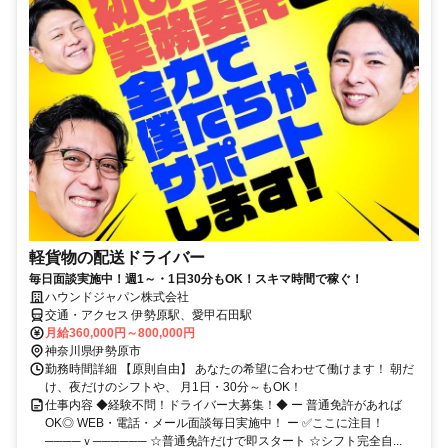
軽貨物の配送ドライバー
毎日面談実施中！週1～・1日30分もOK！スキマ時間で稼ぐ！
ハウンドジャパン株式会社
交通・アクセス 伊勢原駅、愛甲石田駅
月給360,000円～800,000円
神奈川県伊勢原市
勤務時間詳細 【原則自由】 あなたの希望に合わせて働けます！ 朝だ
け、夜だけのシフトや、 月1日・30分～もOK！
仕事内容 ◆経験不問！ドライバー大募集！◆ ー 普通免許があれば
OK◎ WEB・電話・メール面談毎日実施中！ ー ✅ここに注目！
────ｖ────── ☆普通免許だけで即スタート ☆シフト完全自...