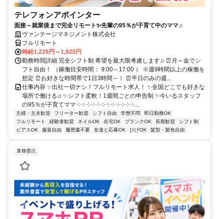
テレフォンアポインター
面接～就業後まで完全リモート✨先輩の95％が子育て中のママ♫
ヴァンテージマネジメント株式会社
フルリモート
時給1,226円～1,920円
勤務時間詳細 完全シフト制 希望を最大限考慮します♫ ⏰月～金でシ
フト自由！ （稼働目安時間： 9:00～17:00 ） ※週9時間以上の稼働を
想定 ⏰お好きな時間帯で1日3時間～！ ⏰平日のみの週...
仕事内容 ✨出社一切ナシ！フルリモート求人！ ✨全国どこでも好きな
場所で働ける♫ ✨シフト柔軟！1週間ごとの申告制 ✨今いるスタッフ
の95％が子育てママ ༶ ༶ ༶ ༶ ༶ ༶ ༶ ༶ ༶ ༶ ༶ ༶...
主婦・主夫歓迎
フリーター歓迎
シフト自由
学歴不問
即日勤務OK
フルリモート
経験者歓迎
ネイルOK
在宅OK
ブランクOK
長期歓迎
シフト制
ピアスOK
服装自由
履歴書不要
友達と応募OK
ひげOK
髪型・髪色自由
業務委託