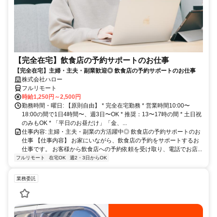
【完全在宅】飲食店の予約サポートのお仕事
【完全在宅】主婦・主夫・副業歓迎◎ 飲食店の予約サポートのお仕事
株式会社ハロー
フルリモート
時給1,250円～2,500円
勤務時間・曜日: 【原則自由】 * 完全在宅勤務 * 営業時間10:00〜
18:00の間で1日4時間〜、週3日〜OK * 推奨：13〜17時の間 * 土日祝
のみもOK * 「平日のお昼だけ」「金、...
仕事内容: 主婦・主夫・副業の方活躍中◎ 飲食店の予約サポートのお
仕事 【仕事内容】 お家にいながら、飲食店の予約をサポートするお
仕事です。 お客様から飲食店への予約依頼を受け取り、電話でお店...
フルリモート
在宅OK
週2・3日からOK
業務委託