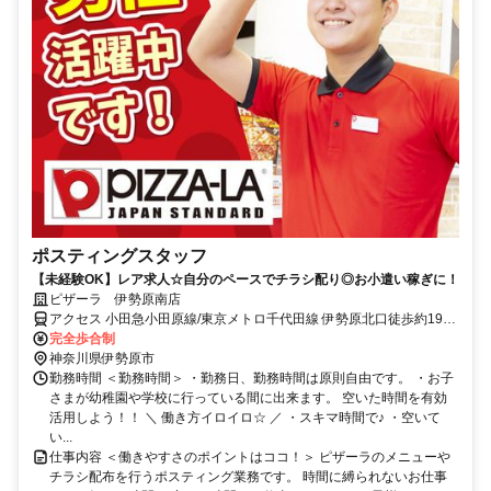
ポスティングスタッフ
【未経験OK】レア求人☆自分のペースでチラシ配り◎お小遣い稼ぎに！
ピザーラ 伊勢原南店
アクセス 小田急小田原線/東京メトロ千代田線 伊勢原北口徒歩約19
分、小田急小田原線 鶴巻温泉北口徒歩約40分、小田急小田原線 東海
完全歩合制
大学前南口徒歩約56分
神奈川県伊勢原市
勤務時間 ＜勤務時間＞ ・勤務日、勤務時間は原則自由です。 ・お子
さまが幼稚園や学校に行っている間に出来ます。 空いた時間を有効
活用しよう！！ ＼ 働き方イロイロ☆ ／ ・スキマ時間で♪ ・空いて
い...
仕事内容 ＜働きやすさのポイントはココ！＞ ピザーラのメニューや
チラシ配布を行うポスティング業務です。 時間に縛られないお仕事