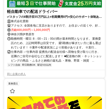
軽自動車での配送ドライバー
✅スタッフの8割月収55万円以上⭐️初期費用0円⭐️安心のサポート体制あり
（車両レンタル/事故対応等）履歴書不要！
株式会社貴順
アクセス: 全国各地に支店がありますので、 お住まいの近くや、好き
な場所で働くことが可能です。 ※自宅から車で通える範囲 ・転勤は
月給400,000円～1,000,000円
ありません。 ・マイカーかレンタル車両での直行直帰 ・車通勤可
神奈川県伊勢原市
勤務時間・曜日: 8：00～21：00の間が基本時間となります。 業務委
託のため、上記時間帯は目安です。 週5勤務が稼ぎたい方に最も選ば
れています！ ※案件や配達状況により前後があります。 ※直行...
仕事内容: ✅️仕事内容 提携先の配送会社様へ荷物を受け取りに行き、
近隣のご自宅や会社などに配送します！ ■配送物の例 ・ネットショッ
ピングの商品 ・ふるさと納税の返礼品 ・果物、野菜 ・雑貨 ...
シフト自由
即日勤務OK
駅近5分以内
同じ企業の求人
業務委託