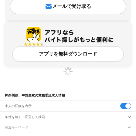
メールで受け取る
アプリを無料ダウンロード
神奈川県、中野島駅の業務委託求人情報
求人の詳細を表示
条件を追加・変更して検索
市区町村を追加・変更
関連キーワード
完全在宅ワーク 全国
シール貼り 在宅
現在地周辺
ガチャガチャ
犬カフェ
神奈川県