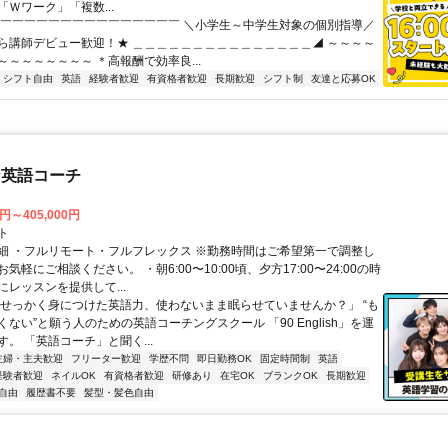
Ｗワーク」「複数...
◤￣￣￣￣￣￣￣￣￣￣￣￣￣￣￣ ＼小学生～中学生対象の個別指導／
ら講師デビュー歓迎！★ ＿＿＿＿＿＿＿＿＿＿＿＿＿＿＿◢ ～～～～
～～～～～～～～ ＊高報酬で効率良...
シフト自由
英語
経験者歓迎
有資格者歓迎
長期歓迎
シフト制
友達と応募OK
な英語コーチ
0円～405,000円
ト
細 ・フルリモート・フルフレックス ※勤務時間はご希望第一で調整し
気軽にご相談ください。 ・朝6:00〜10:00頃、夕方17:00〜24:00の時
レッスンを提供して...
「せっかく身につけた英語力、使わないまま眠らせていませんか？」 “も
ない”と願う人のための英語コーチングスクール 「90 English」を運
。 「英語コーチ」と聞く...
主婦・主夫歓迎
フリーター歓迎
学歴不問
即日勤務OK
固定時間制
英語
経験者歓迎
ネイルOK
有資格者歓迎
研修あり
在宅OK
ブランクOK
長期歓迎
自由
履歴書不要
髪型・髪色自由