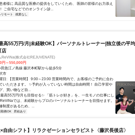
患者様に 高品質な医療の提供をしていくため、 医師の皆様のお力添え
 ご自宅などでのオンライン診...
ルリモート
残業なし
【最高55万円/月|未経験OK】パーソナルトレーナー|独立後の平均年
町店
eViNa(株式会社REJUVENATE)
00円～550,000円
クセス: 小田急江ノ島線 藤沢本町駅から徒歩5分
沢市
日: 【営業時間】 9:00～23:00 営業時間内で、お客様のご予約に合わ
ていただきます。 ✨予約が入っていない時間は自由時間！ 自己学習や
、買い物など自...
 ✨最高55万円/月も目指せる✨ 「筋トレが好き」を、一生モノの仕事にし
 ReViNaでは、未経験からプロのパーソナルトレーナーを目指せます。
制度があるため、...
日勤務OK
昇給あり
×自由シフト】リラクゼーションセラピスト〈藤沢長後店〉