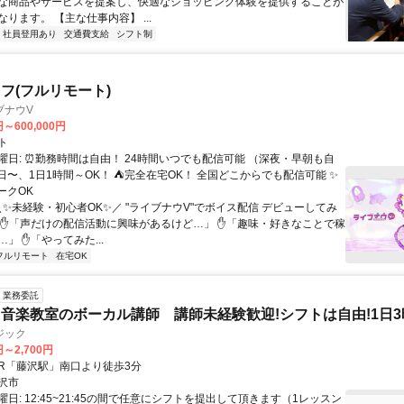
な商品やサービスを提案し、快適なショッピング体験を提供することが
ります。 【主な仕事内容】 ...
社員登用あり
交通費支給
シフト制
フ(フルリモート)
ブナウV
円～600,000円
ト
曜日: ⏰勤務時間は自由！ 24時間いつでも配信可能 （深夜・早朝も自
日〜、1日1時間～OK！ ⛺完全在宅OK！ 全国どこからでも配信可能 ✨
ークOK
＼✨未経験・初心者OK✨／ "ライブナウV"でボイス配信 デビューしてみ
 ✋「声だけの配信活動に興味があるけど…」 ✋「趣味・好きなことで稼
」 ✋「やってみた...
フルリモート
在宅OK
業務委託
音楽教室のボーカル講師 講師未経験歓迎!シフトは自由!1日3
ジック
円～2,700円
クセス: JR「藤沢駅」南口より徒歩3分
沢市
日: 12:45~21:45の間で任意にシフトを提出して頂きます（1レッスン