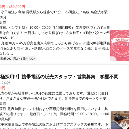
00円～450,000円
20分
沢市
日: ＜シフト制＞ 10:00～20:00（時間応相談） 業務委託ですので出勤
間は自由です！ 土日祝にしっかり稼ぎたい方大歓迎♪ ＜勤務パターン例
45～19...
✅ 月給30万～45万◎完全出来高制でしっかり稼げる☆ ✅ 週5(8時間)勤務
万円保証あり◎ ✅ 週3〜勤務OK◎自分のペースで無理なく働ける ✅ 売上
☆ ...
日勤務OK
週2・3日からOK
極採用!!】携帯電話の販売スタッフ・営業募集 学歴不問
p株式会社
00円
り、さまざまな交通手段が利用できます。勤務先までのルートや所要時
は、面接時に詳しくご案内いたします。
沢市
曜日: 勤務時間はシフト制および変形労働時間制を採用しています。具
下の通りです。 - 勤務日：シフト制 - 勤務時間：9:00～18:00、11:00
憩時間 ...
 大手家電量販店で携帯電話の販売およびフロアスタッフの募集です。 お