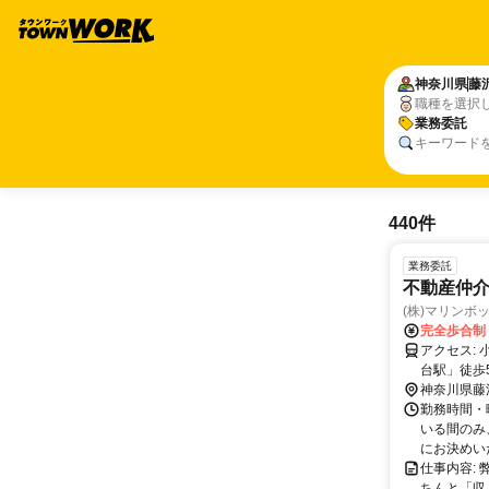
神奈川県
藤
職種を選択
業務委託
キーワード
440件
業務委託
不動産仲
(株)マリンボ
完全歩合制
アクセス: 小田急江ノ島線、横浜市営地下鉄ブルーライン、相鉄いずみの線「湘南
台駅」徒歩
神奈川県藤
勤務時間・
いる間のみ
にお決めいた
仕事内容:
ちんと「収