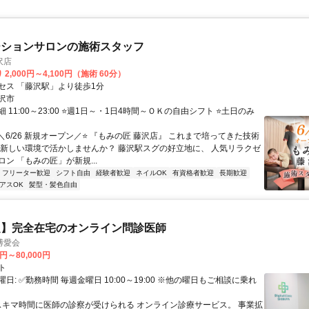
ーションサロンの施術スタッフ
沢店
2,000円～4,100円（施術 60分）
セス 「藤沢駅」より徒歩1分
沢市
 11:00～23:00 ⭐週1日～・1日4時間～ＯＫの自由シフト ⭐土日のみ
＼6/26 新規オープン／⭐ 『もみの匠 藤沢店』 これまで培ってきた技術
 新しい環境で活かしませんか？ 藤沢駅スグの好立地に、 人気リラクゼ
ン 「もみの匠」が新規...
フリーター歓迎
シフト自由
経験者歓迎
ネイルOK
有資格者歓迎
長期歓迎
アスOK
髪型・髪色自由
定】完全在宅のオンライン問診医師
博愛会
0円～80,000円
ト
日: ✅勤務時間 毎週金曜日 10:00～19:00 ※他の曜日もご相談に乗れ
 スキマ時間に医師の診察が受けられる オンライン診療サービス。 事業拡