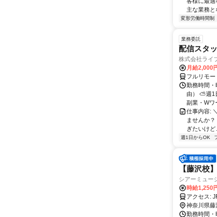
客様に最適
主な業務とな
変形労働時間制
業務委託
配信スタッ
株式会社ライ
月給2,000
フルリモー
勤務時間・
由） ⛅週1
副業・Wワ
仕事内容: 
ませんか？
ぎたいけど…
週1日からOK
【藤沢校】
シアーミュー
時給1,250
ア
神奈川県藤
勤務時間・曜