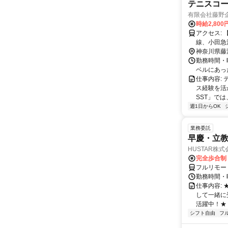
テニスコ
有限会社藤野
時給2,80
アクセス: 【お車の場合】 施設内に駐車場あり 【徒歩でお越しの場合】 JR東海道
線、小田急
ノ島線「本鵠沼」
神奈川県藤
内】 藤沢
勤務時間・
行」 または
ベルにあっ
バスのご案
仕事内容:
に乗車、 
ス経験を活
SST」では
週1日からOK
業務委託
早慶・立教
HUSTAR株式
完全歩合制
フルリモー
勤務時間・曜
仕事内容:
して一緒に
活躍中！★
シフト自由
フ