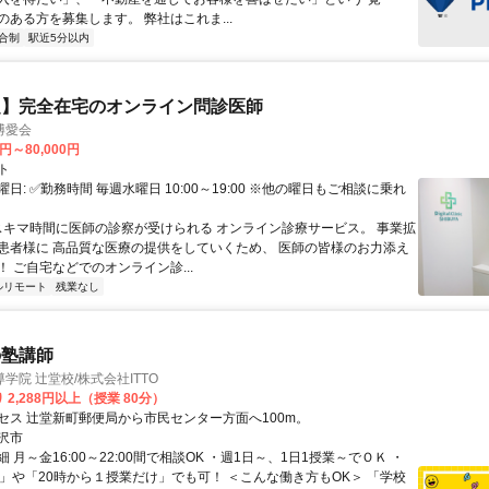
”のある方を募集します。 弊社はこれま...
合制
駅近5分以内
定】完全在宅のオンライン問診医師
博愛会
0円～80,000円
ト
日: ✅勤務時間 毎週水曜日 10:00～19:00 ※他の曜日もご相談に乗れ
 スキマ時間に医師の診察が受けられる オンライン診療サービス。 事業拡
患者様に 高品質な医療の提供をしていくため、 医師の皆様のお力添え
 ご自宅などでのオンライン診...
ルリモート
残業なし
の塾講師
学院 辻堂校/株式会社ITTO
 2,288円以上（授業 80分）
セス 辻堂新町郵便局から市民センター方面へ100m。
沢市
 月～金16:00～22:00間で相談OK ・週1日～、1日1授業～でＯＫ ・
で」や「20時から１授業だけ」でも可！ ＜こんな働き方もOK＞ 「学校