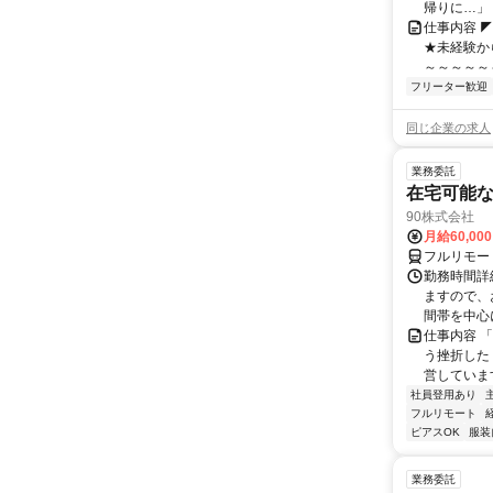
帰りに…」「
仕事内容 
★未経験か
～～～～～
フリーター歓迎
同じ企業の求人
業務委託
在宅可能
90株式会社
月給60,00
フルリモー
勤務時間詳
ますので、お
間帯を中心に
仕事内容 
う挫折したく
営しています
社員登用あり
フルリモート
ピアスOK
服装
業務委託