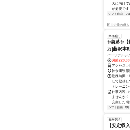
大に向けて
が必要です！
シフト自由
フ
同じ企業の求人
業務委託
✨️急募✨️
万|藤沢本
パーソナルジムR
月給220,0
ア
神奈川県藤
勤務時間・曜
せて勤務し
トレーニング
仕事内容:
ませんか？
充実した研修
シフト自由
即
業務委託
【安定収入