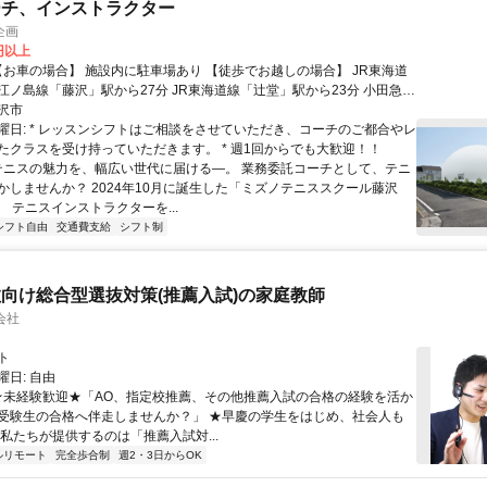
ーチ、インストラクター
企画
0円以上
江ノ島線「藤沢」駅から27分 JR東海道線「辻堂」駅から23分 小田急江
駅から14分 江ノ電「藤沢」駅から28分 【藤沢駅よりバスのご案
沢市
駅北口バスターミナル2番のりばから 神奈中バス藤04系統「辻堂団地
曜日: * レッスンシフトはご相談をさせていただき、コーチのご都合やレ
藤06系統「辻堂駅南口行」に乗車、 「藤沢SST前」下車 【辻堂駅より
たクラスを受け持っていただきます。 * 週1回からでも大歓迎！！
内】 辻堂駅南口バスのりばから 神奈中バス藤06系統「藤沢駅北口行」
 テニスの魅力を、幅広い世代に届ける―。 業務委託コーチとして、テニ
「藤沢SST前」下車
かしませんか？ 2024年10月に誕生した「ミズノテニススクール藤沢
、 テニスインストラクターを...
シフト自由
交通費支給
シフト制
向け総合型選抜対策(推薦入試)の家庭教師
会社
ト
日: 自由
 ★未経験歓迎★「AO、指定校推薦、その他推薦入試の合格の経験を活か
受験生の合格へ伴走しませんか？」 ★早慶の学生をはじめ、社会人も
 私たちが提供するのは「推薦入試対...
ルリモート
完全歩合制
週2・3日からOK