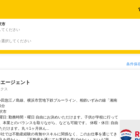
沢市
してください
を選択してください
条件保
介エージェント
ックス
5分
沢市
曜日: 勤務時間・曜日 自由にお決めいただけます。子供が学校に行って
、本業とのバランスを取りながら、なども可能です。 休暇・休日: 自由
だけます。丸々1ヶ月休ん...
 弊社では不動産経験の有無やスキルに関係なく、このお仕事を通じてき
入を得たい」、「不動産を通じてお客様を喜ばせたい」という“覚