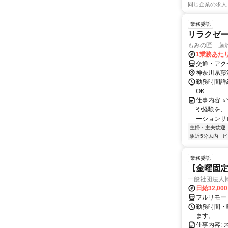
同じ企業の求人
業務委託
リラクゼ
もみの匠 藤
1業務あたり 
交通・アク
神奈川県藤
勤務時間詳細
OK
仕事内容 ⭐
や経験を、
ーションサロ
主婦・主夫歓迎
駅近5分以内
ピ
業務委託
【金曜固
一般社団法人
日給32,00
フルリモー
勤務時間・曜
ます。
仕事内容: