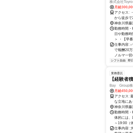
株式会社Toyro
月給300,0
アクセス: ・小田急江ノ島線 長後駅から徒歩で16分 ・小田急江ノ島線 高座渋谷駅
から徒歩で
神奈川県藤
勤務時間・曜
日や勤務時
＞ ・【早番9:
仕事内容: 
で報酬20
ノルマ一切なし
シフト自由
即
業務委託
【経験者積
Bay Grou
月給450,0
アクセス: 最寄の駅から徒歩約3～10分の距離に位置しております。 通勤には便利
な立地にあ
間について
神奈川県藤
勤務時間・
体的には、以
～19:00（休
仕事内容: