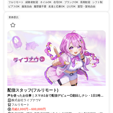
フルリモート
経験者歓迎
ネイルOK
在宅OK
ブランクOK
長期歓迎
シフト制
ピアスOK
服装自由
履歴書不要
友達と応募OK
ひげOK
髪型・髪色自由
業務委託
配信スタッフ(フルリモート)
声を使ったお仕事｜スマホ1台で配信デビュー◎顔出しナシ・1日1時間
～OK♪
株式会社ライブナウV
フルリモート
月給2,000円～600,000円