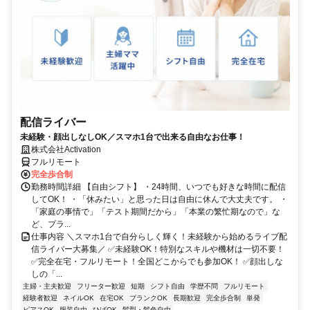
配信ライバー
未経験・顔出しなしOK／スマホ1台で出来る自由なお仕事！
株式会社Activation
フルリモート
完全歩合制
勤務時間詳細 【自由シフト】 ・24時間、いつでも好きな時間に配信
してOK！ ・「休みたい」と思った日は自由に休んで大丈夫です。 ・
「家庭の事情で」「テスト期間だから」「本業の繁忙期なので」な
ど、プラ...
仕事内容 ＼スマホ1台で自分らしく輝く！未経験から始めるライブ配
信ライバー大募集／ ✅未経験OK！特別なスキルや機材は一切不要！
✅完全在宅・フルリモート！全国どこからでも参加OK！ ✅顔出しな
しの「...
主婦・主夫歓迎
フリーター歓迎
短期
シフト自由
学歴不問
フルリモート
経験者歓迎
ネイルOK
在宅OK
ブランクOK
長期歓迎
完全歩合制
単発
ピアスOK
服装自由
ひげOK
髪型・髪色自由