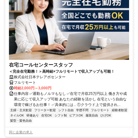
在宅コールセンタースタッフ
＜完全在宅勤務！＞高時給×フルリモートで収入アップも可能！
株式会社日本テレアポセンター
フルリモート
時給2,000円～3,000円
仕事内容 ✅通勤もノルマもなし ✅在宅で月収25万円以上 働き方や成
果に応じて収入アップ可能 あなたの経験を活かし 在宅という自由な
環境で稼げるお仕事！ ✅具体的には... ①クラウド上で提供され...
主婦・主夫歓迎
フリーター歓迎
シフト自由
学歴不問
フルリモート
経験者歓迎
ネイルOK
研修あり
在宅OK
シフト制
ピアスOK
服装自由
ひげOK
髪型・髪色自由
同じ企業の求人