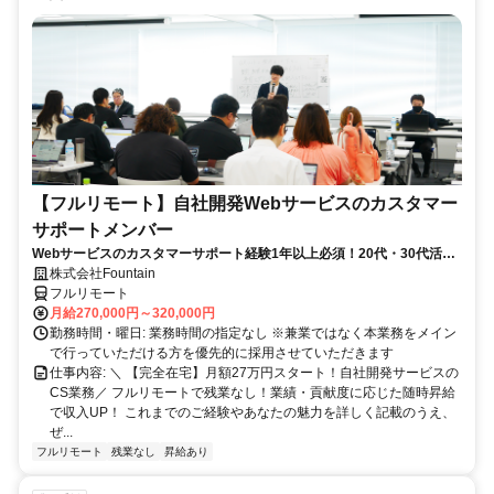
【フルリモート】自社開発Webサービスのカスタマー
サポートメンバー
Webサービスのカスタマーサポート経験1年以上必須！20代・30代活躍
中！
株式会社Fountain
フルリモート
月給270,000円～320,000円
勤務時間・曜日: 業務時間の指定なし ※兼業ではなく本業務をメイン
で行っていただける方を優先的に採用させていただきます
仕事内容: ＼ 【完全在宅】月額27万円スタート！自社開発サービスの
CS業務／ フルリモートで残業なし！業績・貢献度に応じた随時昇給
で収入UP！ これまでのご経験やあなたの魅力を詳しく記載のうえ、
ぜ...
フルリモート
残業なし
昇給あり