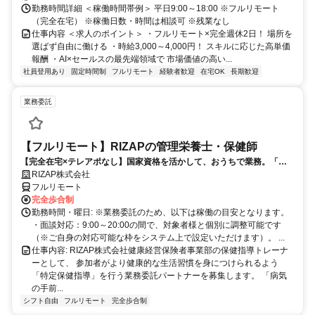
勤務時間詳細 ＜稼働時間帯例＞ 平日9:00～18:00 ※フルリモート
（完全在宅） ※稼働日数・時間は相談可 ※残業なし
仕事内容 ＜求人のポイント＞ ・フルリモート×完全週休2日！ 場所を
選ばず自由に働ける ・時給3,000～4,000円！ スキルに応じた高単価
報酬 ・AI×セールスの最先端領域で 市場価値の高い...
社員登用あり
固定時間制
フルリモート
経験者歓迎
在宅OK
長期歓迎
業務委託
【フルリモート】RIZAPの管理栄養士・保健師
【完全在宅×テレアポなし】国家資格を活かして、おうちで業務。「も
う一つの安心」を。主婦・Wワーカー活躍中！「平日の日中だけ」「夕
RIZAP株式会社
方以降の数時間だけ」など、生活リズムに合わせた時間調整が可能で
フルリモート
す。1件ごとの成果報酬型だから、頑張った分だけ手応えのある収入
完全歩合制
に。充実のサポート体制で、安心の在宅ワークを始めませんか？
勤務時間・曜日: ※業務委託のため、以下は稼働の目安となります。
・面談対応：9:00～20:00の間で、対象者様と個別に調整可能です
（※ご自身の対応可能な枠をシステム上で設定いただけます）。 ...
仕事内容: RIZAP株式会社健康経営保険者事業部の保健指導トレーナ
ーとして、 参加者がより健康的な生活習慣を身につけられるよう
「特定保健指導」を行う業務委託パートナーを募集します。 「病気
の手前...
シフト自由
フルリモート
完全歩合制