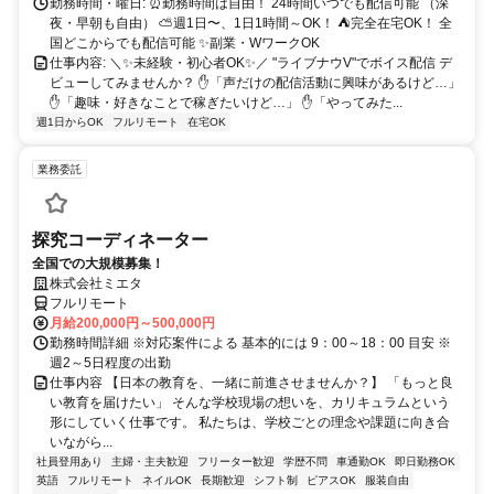
勤務時間・曜日: ⏰勤務時間は自由！ 24時間いつでも配信可能 （深
夜・早朝も自由） ⛅週1日〜、1日1時間～OK！ ⛺完全在宅OK！ 全
国どこからでも配信可能 ✨副業・WワークOK
仕事内容: ＼✨未経験・初心者OK✨／ "ライブナウV"でボイス配信 デ
ビューしてみませんか？ ✋「声だけの配信活動に興味があるけど…」
✋「趣味・好きなことで稼ぎたいけど…」 ✋「やってみた...
週1日からOK
フルリモート
在宅OK
業務委託
探究コーディネーター
全国での大規模募集！
株式会社ミエタ
フルリモート
月給200,000円～500,000円
勤務時間詳細 ※対応案件による 基本的には 9：00～18：00 目安 ※
週2～5日程度の出勤
仕事内容 【日本の教育を、一緒に前進させませんか？】 「もっと良
い教育を届けたい」 そんな学校現場の想いを、カリキュラムという
形にしていく仕事です。 私たちは、学校ごとの理念や課題に向き合
いながら...
社員登用あり
主婦・主夫歓迎
フリーター歓迎
学歴不問
車通勤OK
即日勤務OK
英語
フルリモート
ネイルOK
長期歓迎
シフト制
ピアスOK
服装自由