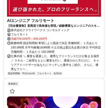
AIエンジニア フルリモート
【完全審査制】直商流で高単価を実現／経験豊富なエンジニアのスキル
に合致した案件を多数保有
株式会社クラウドワークス コンサルティング
フルリモート
月給700,000円～900,000円
勤務時間 固定時間制 希望により面談で決定 実働時間： １月あたり
160.0時間 月平均稼働160時間 ※土日祝は委託先企業の休日 平均所定
労働時間： １月あたり 160.0時間
仕事内容 ＼ 審査を通過した、優秀なフリーランスだけが集まる場所
／ スキル・ご経歴をもとに審査を行い、通過された方だけに、 キャ
リアアドバイザーがあなたにマッチした案件をご紹介。 さらに、優
秀なフリー...
固定時間制
平日のみOK
フルリモート
在宅OK
業務委託