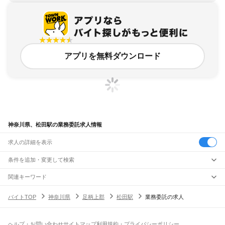
アプリを無料ダウンロード
神奈川県、松田駅の業務委託求人情報
求人の詳細を表示
条件を追加・変更して検索
市区町村を追加・変更
関連キーワード
完全在宅ワーク 全国
シール貼り 在宅
現在地周辺
ガチャガチャ
犬カフェ
神奈川県
駅を追加・変更
バイトTOP
神奈川県
足柄上郡
松田駅
業務委託の求人
神奈川県
すべて
横浜市
すべて
職種を追加・変更
JR東海道本線(東京～熱海)
鶴見区
神奈川区
西区
中区
南区
保土ケ谷区
磯子区
金沢区
港北区
戸塚区
港南区
川崎駅
横浜駅
戸塚駅
大船駅
藤沢駅
辻堂駅
茅ケ崎駅
平塚駅
大磯駅
二宮駅
国府津駅
飲食・フードサービス
旭区
緑区
瀬谷区
栄区
泉区
青葉区
都筑区
ヘルプ・お問い合わせ
サイトマップ
利用規約・プライバシーポリシー