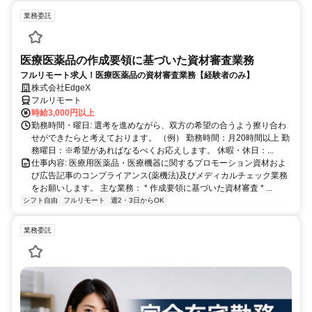
業務委託
医療医薬品の作成要領に基づいた資材審査業務
フルリモート求人！医療医薬品の資材審査業務【経験者のみ】
株式会社EdgeX
フルリモート
時給3,000円以上
勤務時間・曜日: 選考を進めながら、双方の希望の合うよう擦り合わ
せができたらと考えております。 （例） 勤務時間：月20時間以上 勤
務曜日：※希望があればなるべくお応えします。 休暇・休日：...
仕事内容: 医療用医薬品・医療機器に関するプロモーション資材およ
び広告記事のコンプライアンス(薬機法)及びメディカルチェック業務
をお願いします。 主な業務： * 作成要領に基づいた資材審査 * ...
シフト自由
フルリモート
週2・3日からOK
業務委託