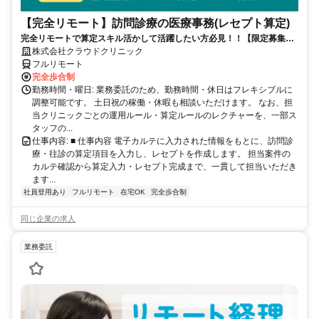
【完全リモート】訪問診療の医療事務(レセプト算定)
完全リモートで算定スキル活かして活躍したい方必見！！【限定募集】
完全リモート｜在宅医療レセプト算定（成果報酬型／業務委託）
株式会社クラウドクリニック
フルリモート
完全歩合制
勤務時間・曜日: 業務委託のため、勤務時間・休日はフレキシブルに
調整可能です。 土日祝の稼働・休暇も相談いただけます。 なお、担
当クリニックごとの運用ルール・算定ルールのレクチャーを、一部ス
タッフの...
仕事内容: ■ 仕事内容 電子カルテに入力された情報をもとに、訪問診
療・往診の算定項目を入力し、レセプトを作成します。 担当案件の
カルテ確認から算定入力・レセプト完成まで、一貫して担当いただき
ます...
社員登用あり
フルリモート
在宅OK
完全歩合制
同じ企業の求人
業務委託