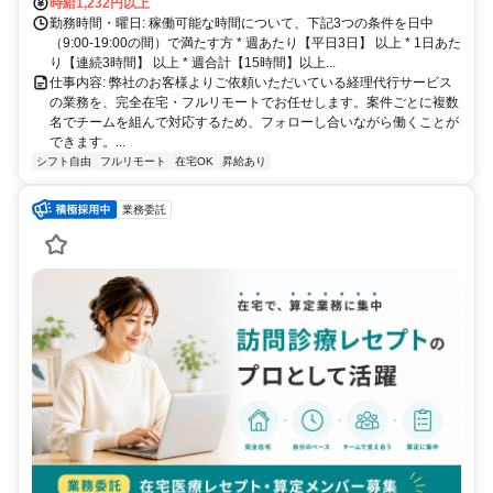
時給1,232円以上
勤務時間・曜日: 稼働可能な時間について、下記3つの条件を日中
（9:00-19:00の間）で満たす方 * 週あたり【平日3日】 以上 * 1日あた
り【連続3時間】 以上 * 週合計【15時間】以上...
仕事内容: 弊社のお客様よりご依頼いただいている経理代行サービス
の業務を、完全在宅・フルリモートでお任せします。案件ごとに複数
名でチームを組んで対応するため、フォローし合いながら働くことが
できます。...
シフト自由
フルリモート
在宅OK
昇給あり
業務委託