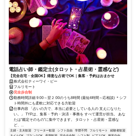
電話占い師・鑑定士(タロット・占星術・霊感など)
【完全在宅・全国OK】得意な占術でOK｜集客・予約はおまかせ
株式会社ティーワイ・ピー
フルリモート
完全歩合制
勤務時間詳細 9:00～翌２:00のうち8時間 (最短4時間～応相談) ＊シフ
ト時間外にも柔軟に対応できる方歓迎
仕事内容 「占いの力で、本当に必要としている人の 支えになりた
い。」 TYPは、集客・予約・決済・事務を すべて運営が担当。 あな
たは“鑑定そのもの”に集中できます。 タロット・占星術・霊感な
ど、...
主婦・主夫歓迎
フリーター歓迎
シフト自由
学歴不問
フルリモート
経験者歓迎
ネイルOK
ブランクOK
長期歓迎
完全歩合制
シフト制
ピアスOK
服装自由