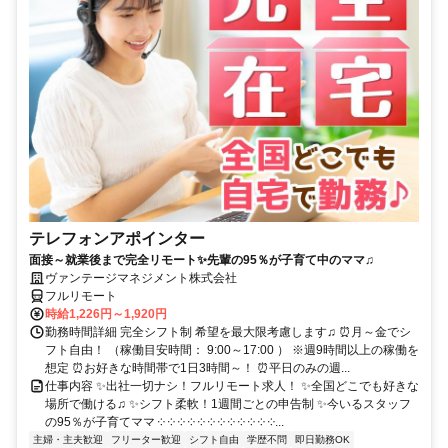
テレフォンアポインター
面接～就業後まで完全リモート✨先輩の95％が子育て中のママ♫
ヴァンテージマネジメント株式会社
フルリモート
時給1,226円～1,920円
勤務時間詳細 完全シフト制 希望を最大限考慮します♫ ⏰月～金でシ
フト自由！ （稼働目安時間： 9:00～17:00 ） ※週9時間以上の稼働を
想定 ⏰お好きな時間帯で1日3時間～！ ⏰平日のみの週...
仕事内容 ✨出社一切ナシ！フルリモート求人！ ✨全国どこでも好きな
場所で働ける♫ ✨シフト柔軟！1週間ごとの申告制 ✨今いるスタッフ
の95％が子育てママ ༶ ༶ ༶ ༶ ༶ ༶ ༶ ༶ ༶ ༶ ༶ ༶...
主婦・主夫歓迎
フリーター歓迎
シフト自由
学歴不問
即日勤務OK