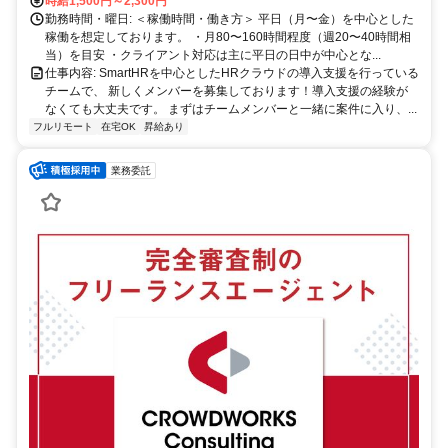
時給1,500円～2,300円
勤務時間・曜日: ＜稼働時間・働き方＞ 平日（月〜金）を中心とした
稼働を想定しております。 ・月80〜160時間程度（週20〜40時間相
当）を目安 ・クライアント対応は主に平日の日中が中心とな...
仕事内容: SmartHRを中心としたHRクラウドの導入支援を行っている
チームで、 新しくメンバーを募集しております！導入支援の経験が
なくても大丈夫です。 まずはチームメンバーと一緒に案件に入り、...
フルリモート
在宅OK
昇給あり
業務委託