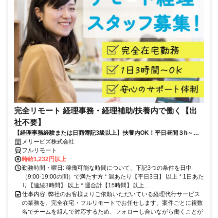
完全リモート 経理事務・経理補助/扶養内で働く【出
社不要】
【経理事務経験または日商簿記3級以上】扶養内OK！平日昼間３h～。
完全在宅で育児・介護中の方も大歓迎♪
メリービズ株式会社
フルリモート
時給1,232円以上
勤務時間・曜日: 稼働可能な時間について、下記3つの条件を日中
（9:00-19:00の間）で満たす方 * 週あたり【平日3日】 以上 * 1日あた
り【連続3時間】 以上 * 週合計【15時間】以上...
仕事内容: 弊社のお客様よりご依頼いただいている経理代行サービス
の業務を、完全在宅・フルリモートでお任せします。案件ごとに複数
名でチームを組んで対応するため、フォローし合いながら働くことが