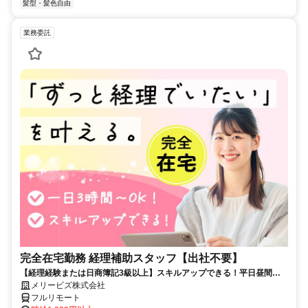
髪型・髪色自由
業務委託
完全在宅勤務 経理補助スタッフ【出社不要】
【経理経験または日商簿記3級以上】スキルアップできる！平日昼間３h
～。完全在宅で育児・介護中の方も大歓迎♪
メリービズ株式会社
フルリモート