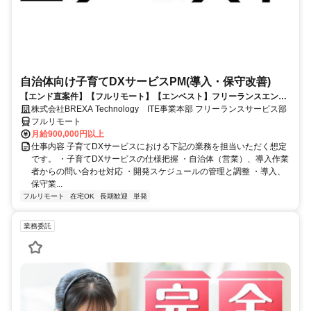
自治体向け子育てDXサービスPM(導入・保守改善)
【エンド直案件】【フルリモート】【エンベスト】フリーランスエンジ
ニアの方一人ひとりに合わせて、ベストな案件をご紹介。正規雇用社員
株式会社BREXA Technology ITE事業本部 フリーランスサービス部
数約2万人以上！業界大手のBREXA Techグループが運営！
フルリモート
月給900,000円以上
仕事内容 子育てDXサービスにおける下記の業務を担当いただく想定
です。 ・子育てDXサービスの仕様把握 ・自治体（営業）、導入作業
者からの問い合わせ対応 ・開発スケジュールの管理と調整 ・導入、
保守業...
フルリモート
在宅OK
長期歓迎
単発
業務委託