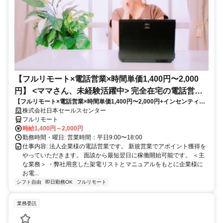
【フルリモート×電話営業×時間単価1,400円〜2,000
円】 <ママさん、未経験活躍中> 完全在宅の電話営業
【フルリモート×電話営業×時間単価1,400円〜2,000円+インセンティブ
で家庭と仕事の両立を実現
あり】 ＜ママさん、未経験活躍中＞ 完全在宅の電話営業で家庭と仕事の
株式会社日本セールスセンター
両立を実現
フルリモート
時給1,400円～2,000円
勤務時間・曜日: 営業時間：平日9:00〜18:00
仕事内容: 法人企業様の電話営業です。 新規営業でアポイント獲得を
やっていただきます。 面談から最短翌日に稼働開始可能です。 ＜主
な業務＞ ・弊社用意した架電リストとマニュアルをもとに企業様に
お電...
シフト自由
即日勤務OK
フルリモート
業務委託