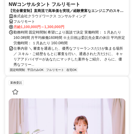
NWコンサルタント フルリモート
【完全審査制】直商流で高単価を実現／経験豊富なエンジニアのスキル
に合致した案件を多数保有
株式会社クラウドワークス コンサルティング
フルリモート
月給1,100,000円～1,300,000円
勤務時間 固定時間制 希望により面談で決定 実働時間： １月あたり
160.0時間 月平均稼働160時間 ※土日祝は委託先企業の休日 平均所定
労働時間： １月あたり 160.0時間
仕事内容 ＼ 審査を通過した、優秀なフリーランスだけが集まる場所
／ スキル・ご経歴をもとに審査を行い、通過された方だけに、 キャ
リアアドバイザーがあなたにマッチした案件をご紹介。 さらに、優
秀なフリー...
固定時間制
平日のみOK
フルリモート
在宅OK
業務委託