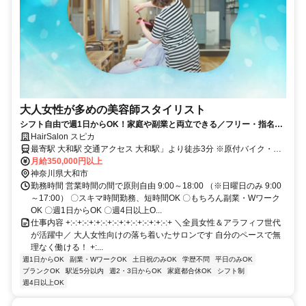
大人女性が多めの美容師スタイリスト
シフト自由で週1日からOK！家庭や副業と両立できる／フリー・指名を
問わず還元率は40％。 指名料（1人500円）は、 全額を100％バック
HairSalon スピカ
最寄駅 大和駅 交通アクセス 大和駅」より徒歩3分 ※原付バイク・自
転車での通勤OK （店前に駐輪可能） ＊駅チカのサロンだから 通勤負
月給350,000円以上
担も少なめ♪
神奈川県大和市
勤務時間 営業時間の間で原則自由 9:00～18:00 （※日曜日のみ 9:00
～17:00） 〇スキマ時間勤務、短時間OK 〇もちろん副業・Wワーク
OK 〇週1日からOK 〇週4日以上O...
仕事内容 +:-:+:-:+:+:-:+:-:+:+:-:+:-:+:+:-:+ ＼全員女性＆アラフィフ世代
が活躍中／ 大人女性向けの落ち着いたサロンです 自分のペースで無
理なく働ける！ +:...
週1日からOK
副業・WワークOK
土日祝のみOK
学歴不問
平日のみOK
ブランクOK
駅近5分以内
週2・3日からOK
家庭都合休OK
シフト制
週4日以上OK