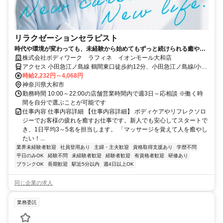
リラクゼーションセラピスト
時代や環境が変わっても、未経験から始めてもずっと続けられる癒やし
の仕事。手に職を身につけて、生き方を変えよう。
株式会社ボディワーク ラフィネ イオンモール大和店
アクセス 小田急江ノ島線 鶴間東口徒歩約12分、小田急江ノ島線/小田
急小田原線 南林間西口徒歩約20分、相鉄本線/相鉄新横浜線 大和（神
時給2,232円～4,068円
奈川県）相鉄口徒歩約30分 最寄駅：鶴間駅
神奈川県大和市
勤務時間 10:00～22:00の店舗営業時間内で週3日～応相談 ※働く時
間を自分で選ぶことが可能です
仕事内容 仕事内容詳細 【仕事内容詳細】 ボディケアやリフレクソロ
ジーでお客様の疲れを癒すお仕事です。新人でも安心してスタートで
き、1日平均3～5名を担当します。 「マッサージを覚えて人を癒やし
たい！...
業界未経験者歓迎
社員登用あり
主婦・主夫歓迎
資格取得支援あり
学歴不問
平日のみOK
経験不問
未経験者歓迎
経験者歓迎
有資格者歓迎
研修あり
ブランクOK
長期歓迎
駅近5分以内
週4日以上OK
同じ企業の求人
業務委託