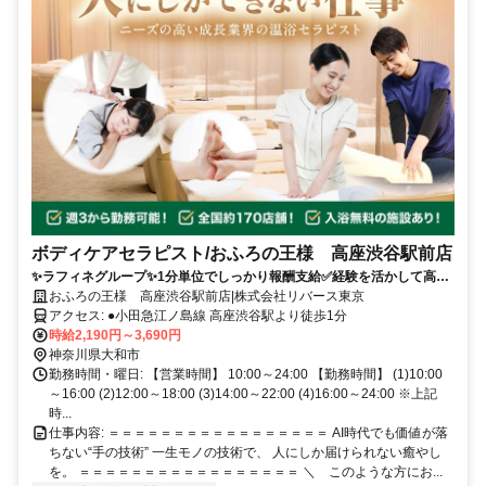
ボディケアセラピスト/おふろの王様 高座渋谷駅前店
✨️ラフィネグループ✨1分単位でしっかり報酬支給️✅経験を活かして高時
給✅ブランクOK✅️無料研修ありで安心✅️異業種からの転職実績多数！一
おふろの王様 高座渋谷駅前店|株式会社リバース東京
生ものの技術が身につく◎自分のペースで働ける◎
アクセス: ●小田急江ノ島線 高座渋谷駅より徒歩1分
時給2,190円～3,690円
神奈川県大和市
勤務時間・曜日: 【営業時間】 10:00～24:00 【勤務時間】 (1)10:00
～16:00 (2)12:00～18:00 (3)14:00～22:00 (4)16:00～24:00 ※上記
時...
仕事内容: ＝＝＝＝＝＝＝＝＝＝＝＝＝＝＝＝＝ AI時代でも価値が落
ちない“手の技術” 一生モノの技術で、 人にしか届けられない癒やし
を。 ＝＝＝＝＝＝＝＝＝＝＝＝＝＝＝＝＝ ＼ このような方にお...