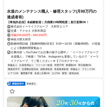
水道のメンテナンス職人・修理スタッフ(月98万円の
達成者有)
【車免許必須】未経験歓迎｜月残業15時間程度｜直行直帰OK！
株式会社イーライフグループ 大和市エリア
交通・アクセス 大和市周辺
月給250,000円～980,000円
神奈川県大和市
勤務時間詳細 【勤務時間例/目安】 9:00〜18:00（実働8時間） ※現場
により勤務時間変動あり
仕事内容 ＼YouTubeでお仕事の様子公開中／ 「イーライフグループ
水道職人」で検索！ TikTok、Instagramも更新しているので「イーラ
イフグループ」でご覧ください♪ ➥【プロボクサーか...
制服あり
社員登用あり
フリーター歓迎
学歴不問
車通勤OK
即日勤務OK
職場見学可
交通費全額支給
経験者歓迎
有資格者歓迎
研修あり
ブランクOK
ピアスOK
履歴書不要
友達と応募OK
ひげOK
髪型・髪色自由
業務委託