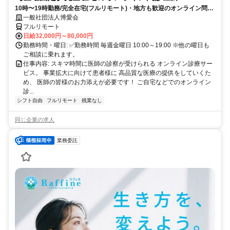
10時〜19時勤務/完全在宅(フルリモート)・地方も歓迎のオンライン問診
業務
一般社団法人博愛会
フルリモート
日給32,000円～80,000円
勤務時間・曜日: ✅勤務時間 毎週金曜日 10:00～19:00 ※他の曜日も
ご相談に乗れます。
仕事内容: スキマ時間に医師の診察が受けられる オンライン診療サー
ビス。 事業拡大に向けて患者様に 高品質な医療の提供をしていくた
め、 医師の皆様のお力添えが必要です！ ご自宅などでのオンライン
診...
シフト自由
フルリモート
残業なし
同じ企業の求人
業務委託