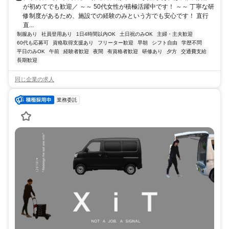
が初めてでも歓迎／ ～～ 50代女性が積極活躍中です！ ～～ 丁寧な研
修制度があるため、施設での経験のみという方でも安心です！ 直行
直...
制服あり
社員登用あり
1日4時間以内OK
土日祝のみOK
主婦・主夫歓迎
60代も応募可
資格取得支援あり
フリーター歓迎
早朝
シフト自由
学歴不問
平日のみOK
午前
経験者歓迎
夜間
有資格者歓迎
研修あり
夕方
交通費支給
長期歓迎
同じ企業の求人
業務委託