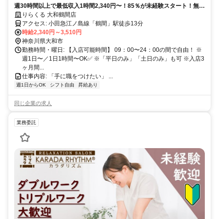
週30時間以上で最低収入1時間2,340円〜！85％が未経験スタート！無料
トレで一生モノの技術を習得✅好きな時間に収入を得られます⏰【神奈
りらくる 大和鶴間店
川県大和市下鶴間】
アクセス: 小田急江ノ島線「鶴間」駅徒歩13分
時給2,340円～3,510円
神奈川県大和市
勤務時間・曜日: 【入店可能時間】 09：00〜24：00の間で自由！ ※
週1日〜／1日1時間〜OK✅ ※「平日のみ」「土日のみ」も可 ※入店3
ヶ月間...
仕事内容: 「手に職をつけたい」 ...
週1日からOK
シフト自由
昇給あり
同じ企業の求人
業務委託