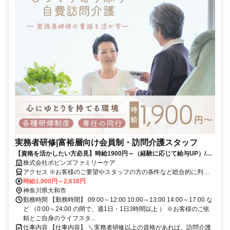
実務者研修|富裕層向け会員制・訪問介護スタッフ
【資格を活かしたい方必見】時給1900円～（経験に応じて給与UP）/
VIPケア / 1訪問3h～【時間に追われない訪問介護】
株式会社ポピンズファミリーケア
アクセス ※お客様のご要望やスタッフの方の条件など総合的に判断
し 最適な勤務先をご提案させていただきます。
時給1,900円～2,638円
神奈川県大和市
勤務時間 【勤務時間】 09:00～12:00 10:00～13:00 14:00～17:00 な
ど （0:00～24:00 の間で、週1日・1日3時間以上 ） ※お客様のご依
頼とご自身のライフスタ...
仕事内容 【仕事内容】 ＼実務者研修以上の資格があれば、訪問介護