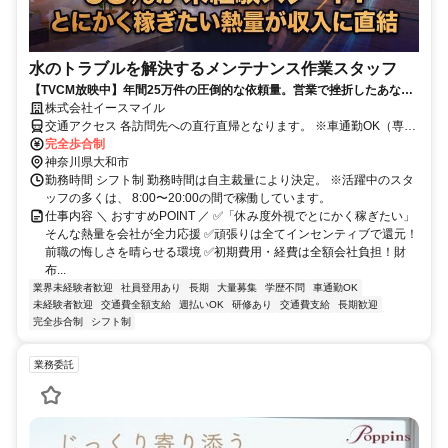
水のトラブルを解決するメンテナンス作業スタッフ
【TVCM放映中】年間25万件の圧倒的な依頼量。営業で挫折したあなた
へ、「一生モノの技術」と「這い上がる覚悟」を武器に、高収入を掴み
株式会社イースマイル
取る。
交通アクセス 各訪問先への直行直帰となります。 ※車通勤OK（専用
車の無償貸与あり） ※交通費全額支給（ガソリン代、高速代・パー
完全歩合制
キング代は全額会社負担）
神奈川県大和市
勤務時間 シフト制 勤務時間は自主裁量により決定。 ※活躍中のスタ
ッフの多くは、 8:00〜20:00の間で稼働しています。
仕事内容 ＼ おすすめPOINT ／ ✅「休み度外視でとにかく稼ぎたい」
そんな熱量を会社が全力応援 ✅頑張りは全てインセンティブで還元！
前職の悔しさを晴らせる環境 ✅初期費用・経費は全額会社負担！財
布...
業界未経験者歓迎
社員登用あり
長期
大量募集
学歴不問
車通勤OK
未経験者歓迎
交通費全額支給
週払いOK
研修あり
交通費支給
長期歓迎
完全歩合制
シフト制
業務委託