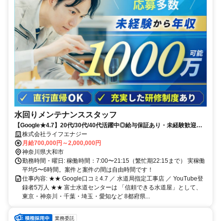
水回りメンテナンススタッフ
【Google★4.7】20代/30代/40代活躍中◎給与保証あり・未経験歓迎！
免許だけでOK◎研修中も給与あり
株式会社ライフエナジー
月給700,000円～2,000,000円
神奈川県大和市
勤務時間・曜日: 稼働時間：7:00〜21:15（繁忙期22:15まで） 実稼働
平均5〜6時間。案件と案件の間は自由時間です！
仕事内容: ★★ Google口コミ4.7 ／ 水道局指定工事店 ／ YouTube登
録者5万人 ★★ 富士水道センターは 「信頼できる水道屋」として、
東京・神奈川・千葉・埼玉・愛知など 8都府県...
業務委託