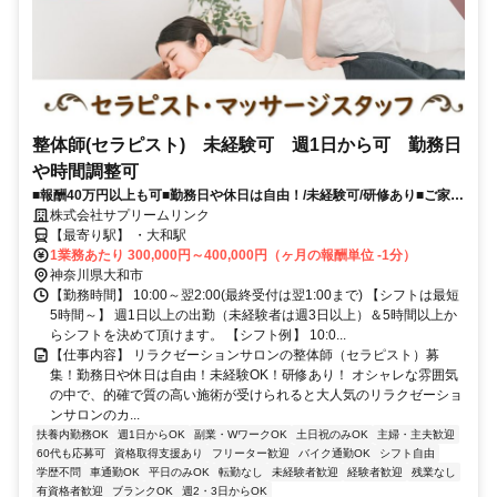
整体師(セラピスト) 未経験可 週1日から可 勤務日
や時間調整可
■報酬40万円以上も可■勤務日や休日は自由！/未経験可/研修あり■ご家族
やプライベート最優先のシフト可能
株式会社サプリームリンク
【最寄り駅】 ・大和駅
1業務あたり 300,000円～400,000円（ヶ月の報酬単位 -1分）
神奈川県大和市
【勤務時間】 10:00～翌2:00(最終受付は翌1:00まで) 【シフトは最短
5時間～】 週1日以上の出勤（未経験者は週3日以上）＆5時間以上か
らシフトを決めて頂けます。 【シフト例】 10:0...
【仕事内容】 リラクゼーションサロンの整体師（セラピスト）募
集！勤務日や休日は自由！未経験OK！研修あり！ オシャレな雰囲気
の中で、的確で質の高い施術が受けられると大人気のリラクゼーショ
ンサロンのカ...
扶養内勤務OK
週1日からOK
副業・WワークOK
土日祝のみOK
主婦・主夫歓迎
60代も応募可
資格取得支援あり
フリーター歓迎
バイク通勤OK
シフト自由
学歴不問
車通勤OK
平日のみOK
転勤なし
未経験者歓迎
経験者歓迎
残業なし
有資格者歓迎
ブランクOK
週2・3日からOK