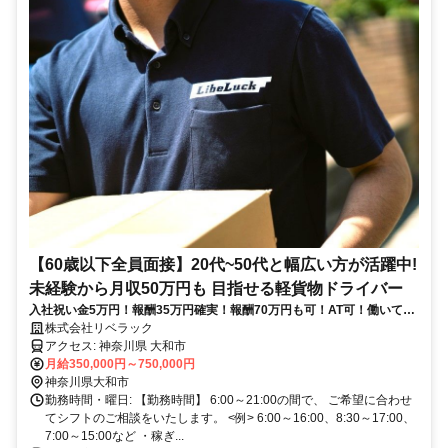
【60歳以下全員面接】20代~50代と幅広い方が活躍中!
未経験から月収50万円も 目指せる軽貨物ドライバー
入社祝い金5万円！報酬35万円確実！報酬70万円も可！AT可！働いてい
る人8割が未経験スタート・車がなくても心配なし・シフト自由・週払
株式会社リベラック
い相談可能・女性も大活躍中！ドライバー専用生命保険への無料相談も
アクセス: 神奈川県 大和市
可！
月給350,000円～750,000円
神奈川県大和市
勤務時間・曜日: 【勤務時間】 6:00～21:00の間で、 ご希望に合わせ
てシフトのご相談をいたします。 <例> 6:00～16:00、8:30～17:00、
7:00～15:00など ・稼ぎ...