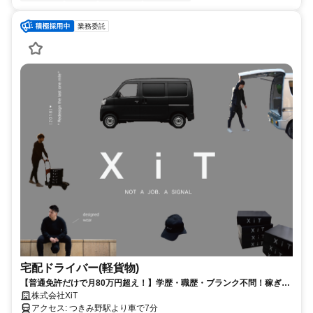
業務委託
宅配ドライバー(軽貨物)
【普通免許だけで月80万円超え！】学歴・職歴・ブランク不問！稼ぎた
い気持ちがあれば即スタート可能！まずは30分のWEB説明からスタート
株式会社XiT
アクセス: つきみ野駅より車で7分