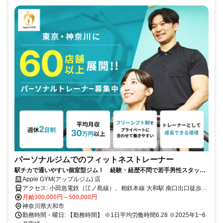
パーソナルジムでのフィットネストレーナー
駅チカで通いやすい個室型ジム！ 経験・経歴不問で若手男性スタッフ
活躍中！「平均報酬30万円以上」「※2025年4月実績」
Apple GYM(アップルジム) 店
アクセス: 小田急電鉄（江ノ島線）、相鉄本線 大和駅 南口出口徒歩3
分
月給300,000円～500,000円
神奈川県大和市
勤務時間・曜日: 【勤務時間】 ※1日平均労働時間6.28 ※2025年1~6