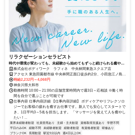
リラクゼーションセラピスト
時代や環境が変わっても、未経験から始めてもずっと続けられる癒やし
の仕事。手に職を身につけて、生き方を変えよう。
株式会社ボディワーク ラフィネ 中央林間東急スクエア店
アクセス 東急田園都市線 中央林間正面口徒歩約2分、小田急江ノ島線
中央林間東口(ICカード専用)徒歩約2分、東急田園都市線 つきみ野出
時給2,232円～4,068円
入口2徒歩約17分 最寄駅：中央林間駅
神奈川県大和市
勤務時間 10:00～21:00の店舗営業時間内で週3日～応相談 ※働く時
間を自分で選ぶことが可能です
仕事内容 仕事内容詳細 【仕事内容詳細】 ボディケアやリフレクソロ
ジーでお客様の疲れを癒すお仕事です。新人でも安心してスタートで
き、1日平均3～5名を担当します。 「マッサージを覚えて人を癒やし
たい！...
業界未経験者歓迎
社員登用あり
主婦・主夫歓迎
資格取得支援あり
学歴不問
平日のみOK
経験不問
未経験者歓迎
経験者歓迎
有資格者歓迎
研修あり
ブランクOK
長期歓迎
駅近5分以内
週4日以上OK