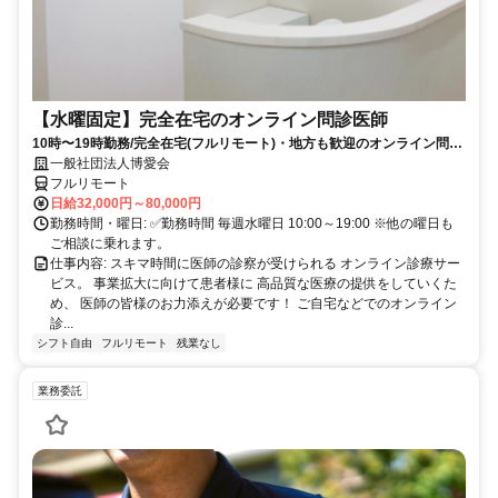
【水曜固定】完全在宅のオンライン問診医師
10時〜19時勤務/完全在宅(フルリモート)・地方も歓迎のオンライン問診
業務
一般社団法人博愛会
フルリモート
日給32,000円～80,000円
勤務時間・曜日: ✅勤務時間 毎週水曜日 10:00～19:00 ※他の曜日も
ご相談に乗れます。
仕事内容: スキマ時間に医師の診察が受けられる オンライン診療サー
ビス。 事業拡大に向けて患者様に 高品質な医療の提供をしていくた
め、 医師の皆様のお力添えが必要です！ ご自宅などでのオンライン
診...
シフト自由
フルリモート
残業なし
業務委託