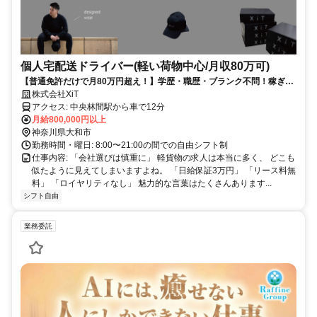
個人宅配送ドライバー(軽い荷物中心/月収80万可)
【普通免許だけで月80万円超え！】学歴・職歴・ブランク不問！稼ぎた
い気持ちがあれば即スタート可能！まずは30分のWEB説明からスタート
株式会社XiT
アクセス: 中央林間駅から車で12分
月給800,000円以上
神奈川県大和市
勤務時間・曜日: 8:00〜21:00の間での自由シフト制
仕事内容: 「会社選びは慎重に」 軽貨物の求人は本当に多く、 どこも
似たように見えてしまいますよね。 「日給保証3万円」 「リース料無
料」 「ロイヤリティなし」 魅力的な言葉はたくさんあります...
シフト自由
業務委託