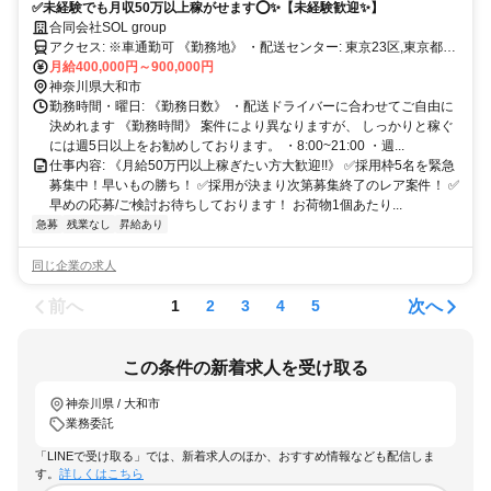
✅未経験でも月収50万以上稼がせます⭕✨【未経験歓迎✨】
合同会社SOL group
アクセス: ※車通勤可 《勤務地》 ・配送センター: 東京23区,東京都下,
埼玉,神奈川,千葉 ・その他、全国各地で<勤務地・案件>多数あり ・ご
月給400,000円～900,000円
自宅近くの案件も多数取り扱いございます。 ・ご希望の勤務地をお
神奈川県大和市
伝え下さい ・すべて直行直帰 《面接地》 住所:神奈川県横浜市神奈川
勤務時間・曜日: 《勤務日数》 ・配送ドライバーに合わせてご自由に
決めれます 《勤務時間》 案件により異なりますが、 しっかりと稼ぐ
区台町10−27コートハイム横浜701 横浜駅から徒歩10分以内!
には週5日以上をお勧めしております。 ・8:00~21:00 ・週...
仕事内容: 《月給50万円以上稼ぎたい方大歓迎!!》 ✅採用枠5名を緊急
募集中！早いもの勝ち！ ✅採用が決まり次第募集終了のレア案件！ ✅
早めの応募/ご検討お待ちしております！ お荷物1個あたり...
急募
残業なし
昇給あり
同じ企業の求人
前へ
次へ
1
2
3
4
5
この条件の新着求人を受け取る
神奈川県 / 大和市
業務委託
「LINEで受け取る」では、新着求人のほか、おすすめ情報なども配信しま
す。
詳しくはこちら