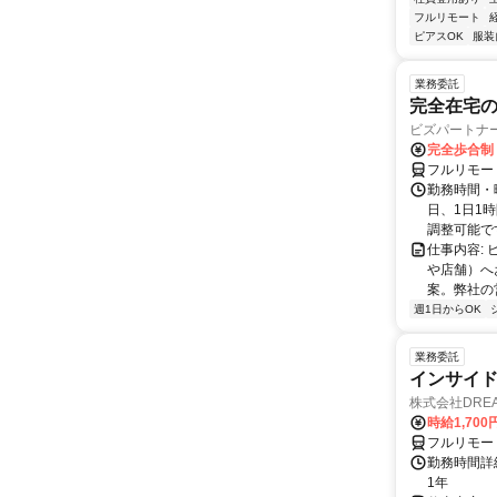
フルリモート
ピアスOK
服装
業務委託
完全在宅
ビズパートナ
完全歩合制
フルリモー
勤務時間・曜
日、1日1
調整可能です
仕事内容:
や店舗）へ
案。弊社の
週1日からOK
業務委託
インサイ
株式会社DREA
時給1,700
フルリモー
勤務時間詳細
1年