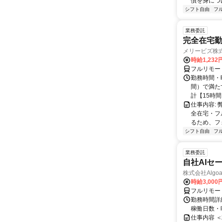
慣を身につ
シフト自由
フ
業務委託
完全在宅勤
メリービズ株
時給1,23
フルリモー
勤務時間・曜
間）で満たす
計【15時間】
仕事内容:
全在宅・フ
るため、フ
シフト自由
フ
業務委託
自社AIセ
株式会社Algoa
時給3,000
フルリモー
勤務時間詳細
稼働日数・
仕事内容 