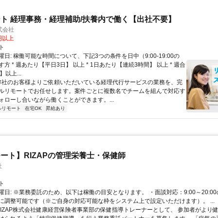
ト 経理事務・経理補助/扶養内で働く【出社不要】
式会社
2円以上
ト
日: 稼働可能な時間について、下記3つの条件を日中（9:00-19:00の
方 * 週あたり【平日3日】 以上 * 1日あたり【連続3時間】 以上 * 週合
以上...
 弊社のお客様よりご依頼いただいている経理代行サービスの業務を、完
ルリモートでお任せします。案件ごとに複数名でチームを組んで対応す
ォローし合いながら働くことができます。...
ルリモート
在宅OK
昇給あり
ート】RIZAPの管理栄養士・保健師
社
ト
曜日: ※業務委託のため、以下は稼働の目安となります。 ・面談対応：9:00～20:0
に調整可能です（※ご自身の対応可能な枠をシステム上で設定いただけます）。 ...
 RIZAP株式会社健康経営保険者事業部の保健指導トレーナーとして、 参加者がより