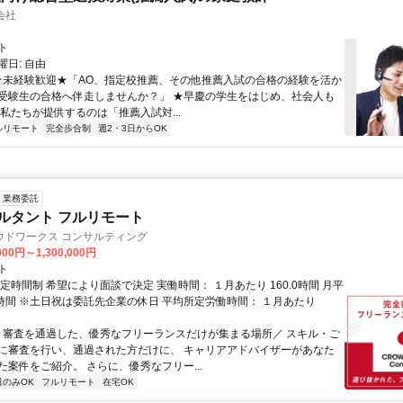
会社
ト
日: 自由
 ★未経験歓迎★「AO、指定校推薦、その他推薦入試の合格の経験を活か
受験生の合格へ伴走しませんか？」 ★早慶の学生をはじめ、社会人も
 私たちが提供するのは「推薦入試対...
ルリモート
完全歩合制
週2・3日からOK
業務委託
ルタント フルリモート
ウドワークス コンサルティング
000円～1,300,000円
ト
定時間制 希望により面談で決定 実働時間： １月あたり 160.0時間 月平
0時間 ※土日祝は委託先企業の休日 平均所定労働時間： １月あたり
＼ 審査を通過した、優秀なフリーランスだけが集まる場所／ スキル・ご
に審査を行い、通過された方だけに、 キャリアアドバイザーがあなた
た案件をご紹介。 さらに、優秀なフリー...
日のみOK
フルリモート
在宅OK