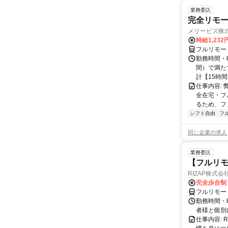
業務委託
完全リモー
メリービズ株
時給1,23
フルリモー
勤務時間・曜
間）で満たす
計【15時間】
仕事内容:
全在宅・フ
るため、フ
シフト自由
フ
同じ企業の求人
業務委託
【フルリモ
RIZAP株式会
完全歩合制
フルリモー
勤務時間・
者様と個別
仕事内容: