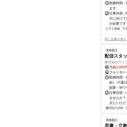
勤務時間・曜
ます。
仕事内容:
大に向けて
が必要です！
シフト自由
フ
同じ企業の求人
業務委託
配信スタッ
株式会社ライ
月給2,000
フルリモー
勤務時間・
由） ⛅週1
副業・Wワ
仕事内容: 
ませんか？
ぎたいけど…
週1日からOK
業務委託
早慶・立教