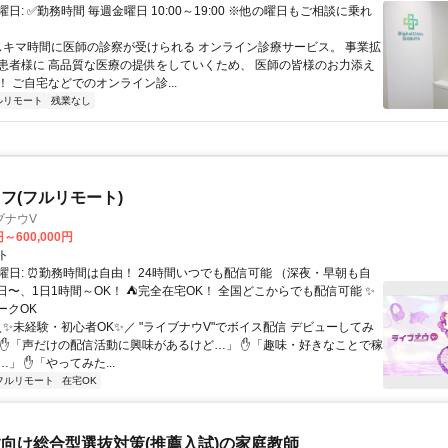
日: ✅勤務時間 毎週金曜日 10:00～19:00 ※他の曜日もご相談に乗れ
 スキマ時間に医師の診察が受けられる オンライン診療サービス。 事業拡
患者様に 高品質な医療の提供をしていくため、 医師の皆様のお力添え
 ご自宅などでのオンライン診...
ルリモート
残業なし
フ(フルリモート)
ブナウV
円～600,000円
ト
曜日: ⏰勤務時間は自由！ 24時間いつでも配信可能 （深夜・早朝も自
日〜、1日1時間～OK！ ⛺完全在宅OK！ 全国どこからでも配信可能 ✨
ークOK
＼✨未経験・初心者OK✨／ "ライブナウV"でボイス配信 デビューしてみ
 ✋「声だけの配信活動に興味があるけど…」 ✋「趣味・好きなことで稼
」 ✋「やってみた...
フルリモート
在宅OK
向け総合型選抜対策(推薦入試)の家庭教師