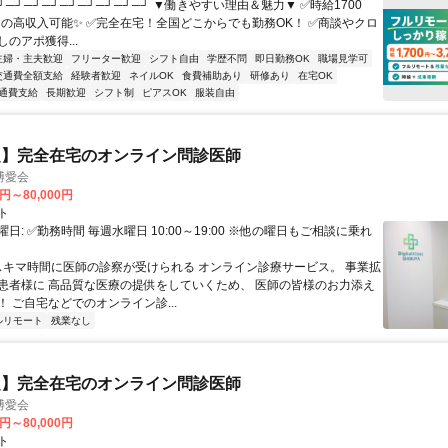
┘─┘─┘─┘─┘─┘─┘─┘─┘ ▼働きやすい理由＆魅力▼ ✅時給1700
0円の高収入可能✨ ✅完全在宅！全国どこからでも勤務OK！ ✅商談やクロ
のアポ獲得...
主婦・主夫歓迎
フリーター歓迎
シフト自由
学歴不問
即日勤務OK
職場見学可
交通費全額支給
経験者歓迎
ネイルOK
食費補助あり
研修あり
在宅OK
通費支給
長期歓迎
シフト制
ピアスOK
服装自由
定】完全在宅のオンライン問診医師
博愛会
0円～80,000円
ト
日: ✅勤務時間 毎週水曜日 10:00～19:00 ※他の曜日もご相談に乗れ
 スキマ時間に医師の診察が受けられる オンライン診療サービス。 事業拡
患者様に 高品質な医療の提供をしていくため、 医師の皆様のお力添え
 ご自宅などでのオンライン診...
ルリモート
残業なし
定】完全在宅のオンライン問診医師
博愛会
0円～80,000円
ト