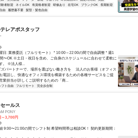
経験者歓迎
ネイルOK
有資格者歓迎
研修あり
在宅OK
ブランクOK
長期歓迎
自由
履歴書不要
髪型・髪色自由
のテレアポスタッフ
ー
ト
日: 業務委託（フルリモート） * 10:00～22:00の間で自由調整 * 週1
時間〜OK ※土日・祝日を含め、ご自身のスケジュールに合わせて柔軟に
。 ※法人様...
 ビズパートナーで、場所を選ばない働き方を 法人のお客様（オフィス
お電話し、快適なオフィス環境を構築するための各種サービスをご提
営業担当が詳しくご説明するための「商...
シフト自由
フルリモート
完全歩合制
ドセールス
M PONY
円～3,700円
ト
 9:00〜21:00の間でシフト制 希望時間帯は相談OK！ 契約更新期間：