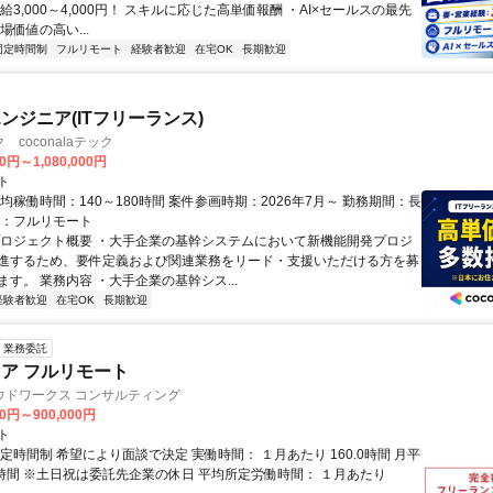
給3,000～4,000円！ スキルに応じた高単価報酬 ・AI×セールスの最先
場価値の高い...
固定時間制
フルリモート
経験者歓迎
在宅OK
長期歓迎
ンジニア(ITフリーランス)
coconalaテック
0円～1,080,000円
ト
均稼働時間：140～180時間 案件参画時期：2026年7月～ 勤務期間：長
態：フルリモート
プロジェクト概要 ・大手企業の基幹システムにおいて新機能開発プロジ
進するため、要件定義および関連業務をリード・支援いただける方を募
す。 業務内容 ・大手企業の基幹シス...
経験者歓迎
在宅OK
長期歓迎
業務委託
ニア フルリモート
ウドワークス コンサルティング
00円～900,000円
ト
定時間制 希望により面談で決定 実働時間： １月あたり 160.0時間 月平
0時間 ※土日祝は委託先企業の休日 平均所定労働時間： １月あたり