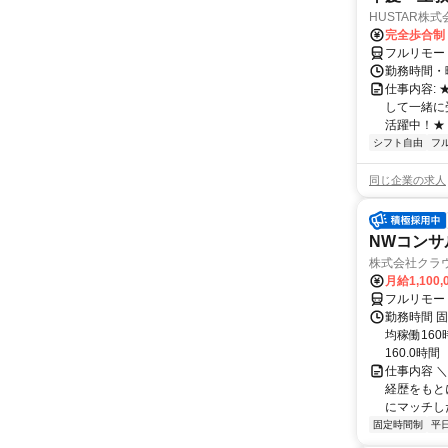
HUSTAR株式
完全歩合制
フルリモー
勤務時間・曜
仕事内容:
して一緒に
活躍中！★
シフト自由
フ
同じ企業の求人
NWコンサ
株式会社クラ
月給1,100,
フルリモー
勤務時間 固
均稼働16
160.0時間
仕事内容 
経歴をもと
にマッチし
固定時間制
平