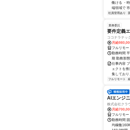
働ける ・時
端領域で 市
社員登用あり
業務委託
要件定義エ
ココナラテック 
月給980,00
フルリモー
勤務時間 平
期 勤務形
仕事内容 
ェクトを推
集しておりま
フルリモート
AIエンジ
株式会社クラ
月給700,0
フルリモー
勤務時間 固
均稼働16