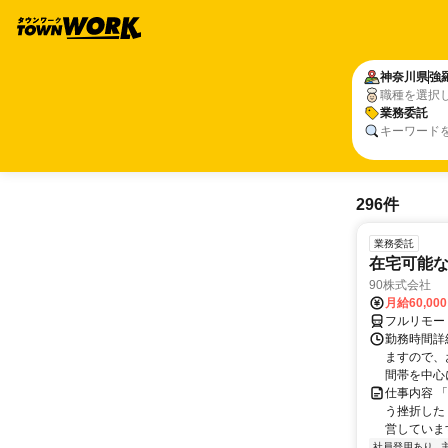
神奈川県
強
職種を選択
業務委託
キーワード
296件
業務委託
在宅可能
90株式会社
月給60,00
フルリモー
勤務時間詳
ますので、お
間帯を中心に
仕事内容 
う挫折したく
営しています
社員登用あり