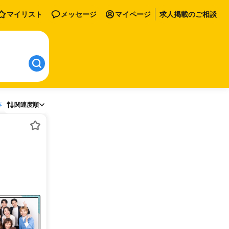
マイリスト
メッセージ
マイページ
求人掲載のご相談
存
関連度順