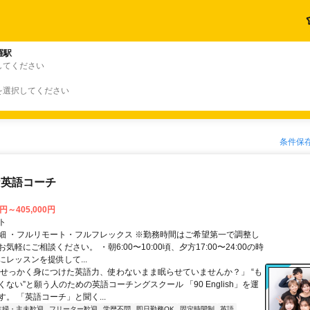
羅駅
してください
を選択してください
条件保
な英語コーチ
0円～405,000円
ト
細 ・フルリモート・フルフレックス ※勤務時間はご希望第一で調整し
気軽にご相談ください。 ・朝6:00〜10:00頃、夕方17:00〜24:00の時
レッスンを提供して...
「せっかく身につけた英語力、使わないまま眠らせていませんか？」 “も
ない”と願う人のための英語コーチングスクール 「90 English」を運
。 「英語コーチ」と聞く...
主婦・主夫歓迎
フリーター歓迎
学歴不問
即日勤務OK
固定時間制
英語