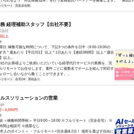
けられるよう「特定保健指導」を行う業務委託パートナーを募集します。 「病気の手前
ルリモート
完全歩合制
務 経理補助スタッフ【出社不要】
式会社
2円以上
ト
日: 稼働可能な時間について、下記3つの条件を日中（9:00-19:00の
方 * 週あたり【平日3日】 以上 * 1日あたり【連続3時間】 以上 * 週合
以上...
 弊社のお客様よりご依頼いただいている経理代行サービスの業務を、完
ルリモートでお任せします。案件ごとに複数名でチームを組んで対応す
ォローし合いながら働くことができます。...
ルリモート
在宅OK
昇給あり
ールスソリューションの営業
ge
円～4,000円
ト
 ＜稼働時間帯例＞ 平日9:00～18:00 ※フルリモート（完全在宅） ※
時間は相談可 ※残業なし
＜求人のポイント＞ ・フルリモート×完全週休2日！ 場所を選ばず自由に