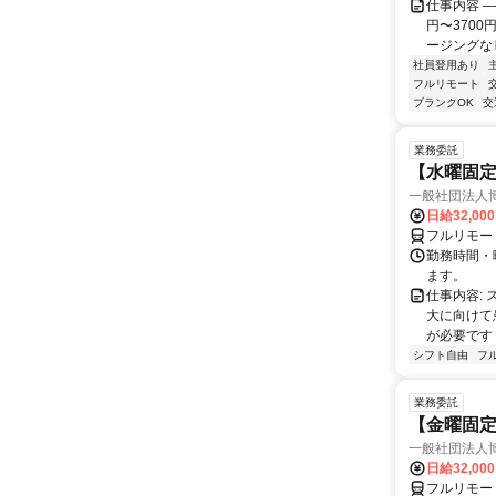
仕事内容 ─
円〜370
ージングなし
社員登用あり
フルリモート
ブランクOK
交
業務委託
【水曜固
一般社団法人
日給32,00
フルリモー
勤務時間・曜
ます。
仕事内容:
大に向けて
が必要です！
シフト自由
フ
業務委託
【金曜固
一般社団法人
日給32,00
フルリモー