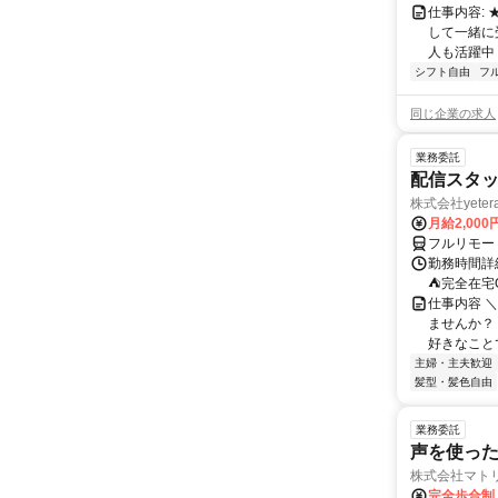
仕事内容:
して一緒に
人も活躍中
シフト自由
フ
同じ企業の求人
業務委託
配信スタッ
株式会社yeter
月給2,000
フルリモー
勤務時間詳
⛺完全在宅
仕事内容 ＼
ませんか？
好きなことで
主婦・主夫歓迎
髪型・髪色自由
業務委託
声を使っ
株式会社マト
完全歩合制