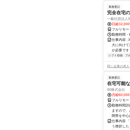
業務委託
完全在宅
一般社団法人
日給32,00
フルリモー
勤務時間・曜
仕事内容:
大に向けて
が必要です！
シフト自由
フ
同じ企業の求人
業務委託
在宅可能
90株式会社
月給60,00
フルリモー
勤務時間詳
ますので、お
間帯を中心に
仕事内容 
う挫折したく