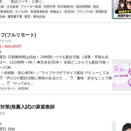
。 「英語コーチ」と聞く...
主婦・主夫歓迎
フリーター歓迎
学歴不問
即日勤務OK
固定時間制
英語
経験者歓迎
ネイルOK
有資格者歓迎
研修あり
在宅OK
ブランクOK
長期歓迎
自由
履歴書不要
髪型・髪色自由
フ(フルリモート)
ブナウV
円～600,000円
ト
曜日: ⏰勤務時間は自由！ 24時間いつでも配信可能 （深夜・早朝も自
日〜、1日1時間～OK！ ⛺完全在宅OK！ 全国どこからでも配信可能 ✨
ークOK
＼✨未経験・初心者OK✨／ "ライブナウV"でボイス配信 デビューしてみ
 ✋「声だけの配信活動に興味があるけど…」 ✋「趣味・好きなことで稼
」 ✋「やってみた...
フルリモート
在宅OK
対策(推薦入試)の家庭教師
会社
ト
日: 自由