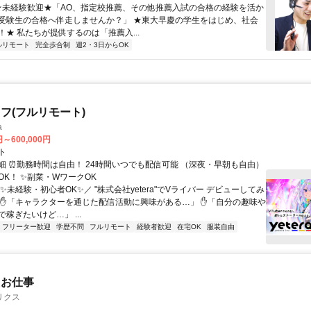
 ★未経験歓迎★「AO、指定校推薦、その他推薦入試の合格の経験を活か
受験生の合格へ伴走しませんか？」 ★東大早慶の学生をはじめ、社会
！★ 私たちが提供するのは「推薦入...
ルリモート
完全歩合制
週2・3日からOK
フ(フルリモート)
a
円～600,000円
ト
細 ⏰勤務時間は自由！ 24時間いつでも配信可能 （深夜・早朝も自由）
OK！ ✨副業・WワークOK
✨未経験・初心者OK✨／ "株式会社yetera"でVライバー デビューしてみ
 ✋「キャラクターを通じた配信活動に興味がある…」 ✋「自分の趣味や
稼ぎたいけど…」 ...
フリーター歓迎
学歴不問
フルリモート
経験者歓迎
在宅OK
服装自由
たお仕事
リクス