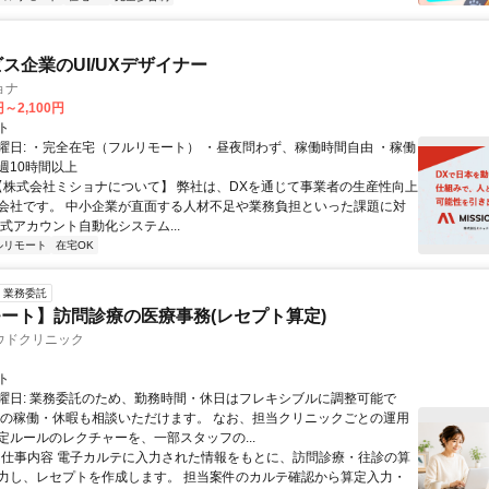
ビス企業のUI/UXデザイナー
ョナ
円～2,100円
ト
曜日: ・完全在宅（フルリモート） ・昼夜問わず、稼働時間自由 ・稼働
週10時間以上
 【株式会社ミショナについて】 弊社は、DXを通じて事業者の生産性向上
会社です。 中小企業が直面する人材不足や業務負担といった課題に対
公式アカウント自動化システム...
ルリモート
在宅OK
業務委託
ート】訪問診療の医療事務(レセプト算定)
ウドクリニック
ト
曜日: 業務委託のため、勤務時間・休日はフレキシブルに調整可能で
祝の稼働・休暇も相談いただけます。 なお、担当クリニックごとの運用
定ルールのレクチャーを、一部スタッフの...
 ■ 仕事内容 電子カルテに入力された情報をもとに、訪問診療・往診の算
力し、レセプトを作成します。 担当案件のカルテ確認から算定入力・