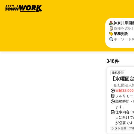
神奈川県
国
職種を選択
業務委託
キーワード
348件
業務委託
【水曜固
一般社団法人
日給32,00
フルリモー
勤務時間・曜
ます。
仕事内容:
大に向けて
が必要です！
シフト自由
フ