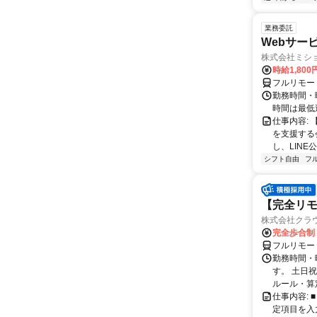
業務委託
Webサー
株式会社ミシ
時給1,800
フルリモー
勤務時間・
時間は最低
仕事内容:
を支援する
し、LINE
シフト自由
フ
【完全リモ
株式会社クラ
完全歩合制
フルリモー
勤務時間・
す。 土日
ルール・算
仕事内容:
定項目を入