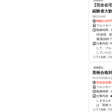
業務委託
【完全在宅
経験者大
(株)Grabit
時給2,000
フルリモー
勤務時間・
(生徒様、
週(面談終了
仕事内容:
して、フル
していただ
シフト自由
フ
業務委託
英検合格
HUSTAR株式
完全歩合制
フルリモー
勤務時間・曜
仕事内容:
しませんか
は「英検コ
シフト自由
フ