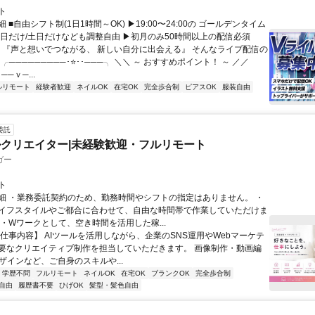
ト
 ■自由シフト制(1日1時間～OK) ▶19:00〜24:00の ゴールデンタイム
平日だけ/土日だけなども調整自由 ▶初月のみ50時間以上の配信必須
／ 『声と想いでつながる、 新しい自分に出会える』 そんなライブ配信の
 ╭─────────･⭐･･───╮ ＼＼ ～ おすすめポイント！ ～ ／／
──ｖ─...
ルリモート
経験者歓迎
ネイルOK
在宅OK
完全歩合制
ピアスOK
服装自由
委託
ルクリエイター|未経験歓迎・フルリモート
ガー
ト
細 ・業務委託契約のため、勤務時間やシフトの指定はありません。 ・
イフスタイルやご都合に合わせて、自由な時間帯で作業していただけま
業・Wワークとして、空き時間を活用した稼...
【仕事内容】 AIツールを活用しながら、企業のSNS運用やWebマーケテ
要なクリエイティブ制作を担当していただきます。 画像制作・動画編
ザインなど、ご自身のスキルや...
学歴不問
フルリモート
ネイルOK
在宅OK
ブランクOK
完全歩合制
自由
履歴書不要
ひげOK
髪型・髪色自由