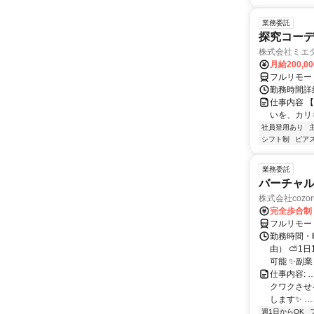
業務委託
探究コー
株式会社ミエ
月給200,0
フルリモー
勤務時間詳細
仕事内容 
いを、カリ
社員登用あり
シフト制
ピアス
業務委託
バーチャル
株式会社cozor
完全歩合制
フルリモー
勤務時間・
由） ⛅1
可能 ✨副
仕事内容:
クワクさせ
します✨ …
週1日からOK