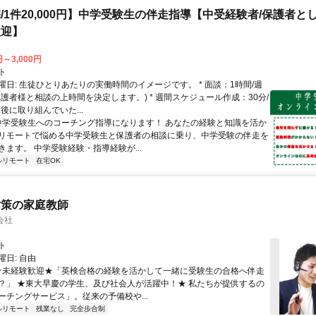
/1件20,000円】中学受験生の伴走指導【中受経験者/保護者と
歓迎】
円～3,000円
ト
曜日: 生徒ひとりあたりの実働時間のイメージです。 * 面談：1時間/週
保護者様と相談の上時間を決定します。) * 週間スケジュール作成：30分/
後に取り組んでいた...
 中学受験生へのコーチング指導になります！ あなたの経験と知識を活か
リモートで悩める中学受験生と保護者の相談に乗り、中学受験の伴走を
きます。 中学受験経験・指導経験が...
ルリモート
在宅OK
対策の家庭教師
会社
ト
日: 自由
 ★未経験歓迎★「英検合格の経験を活かして一緒に受験生の合格へ伴走
？」 ★東大早慶の学生、及び社会人が活躍中！★ 私たちが提供するの
ーチングサービス」。従来の予備校や...
ルリモート
残業なし
完全歩合制