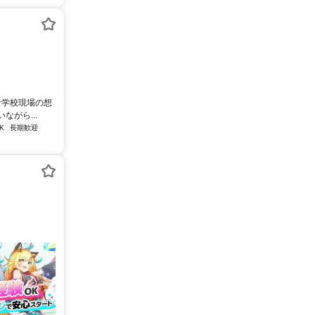
な学校現場の想
がら...
K
長期歓迎