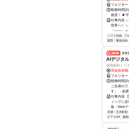
フルリモー
勤務時間詳細
推奨！ ▶
仕事内容 
世界へ✨ ＼
╰───･･⭐･
シフト自由
フ
髪型・髪色自由
業務
AIデジタ
合同会社トリ
完全歩合制
フルリモー
勤務時間詳
ご自身のラ
す。 ・副
仕事内容 
ィングに必
集・Webデ
主婦・主夫歓迎
ピアスOK
服装