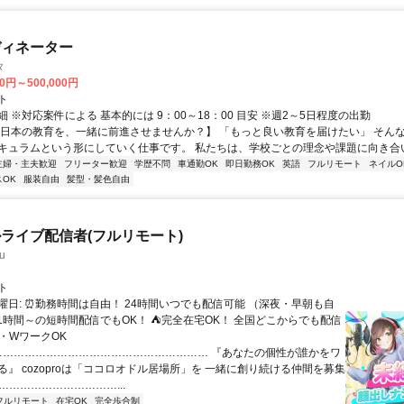
ディネーター
タ
00円～500,000円
ト
 ※対応案件による 基本的には 9：00～18：00 目安 ※週2～5日程度の出勤
【日本の教育を、一緒に前進させませんか？】 「もっと良い教育を届けたい」 そん
キュラムという形にしていく仕事です。 私たちは、学校ごとの理念や課題に向き合いな
主婦・主夫歓迎
フリーター歓迎
学歴不問
車通勤OK
即日勤務OK
英語
フルリモート
ネイルO
OK
服装自由
髪型・髪色自由
ライブ配信者(フルリモート)
u
ト
曜日: ⏰勤務時間は自由！ 24時間いつでも配信可能 （深夜・早朝も自
日1時間～の短時間配信でもOK！ ⛺完全在宅OK！ 全国どこからでも配信
業・WワークOK
 …………………………………………………… 『あなたの個性が誰かをワ
る』 cozoproは「ココロオドル居場所」を 一緒に創り続ける仲間を募集
……………………………...
フルリモート
在宅OK
完全歩合制