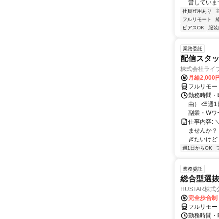
営しています
社員登用あり
フルリモート
ピアスOK
服装
業務委託
配信スタッ
株式会社ライ
月給2,000
フルリモー
勤務時間・
由） ⛅週1
副業・Wワ
仕事内容: 
ませんか？
ぎたいけど…
週1日からOK
業務委託
総合型選抜
HUSTAR株式
完全歩合制
フルリモー
勤務時間・曜