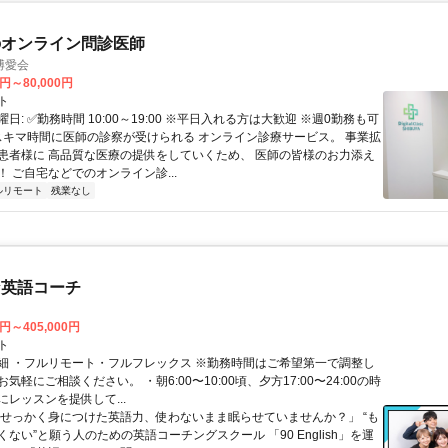
のオンライン問診医師
博愛会
0円～80,000円
ト
日: ✅勤務時間 10:00～19:00 ※平日入れる方は大歓迎 ※週0勤務も可
 スキマ時間に医師の診察が受けられる オンライン診療サービス。 事業拡
患者様に 高品質な医療の提供をしていくため、 医師の皆様のお力添え
 ご自宅などでのオンライン診...
ルリモート
残業なし
な英語コーチ
0円～405,000円
ト
細 ・フルリモート・フルフレックス ※勤務時間はご希望第一で調整し
気軽にご相談ください。 ・朝6:00〜10:00頃、夕方17:00〜24:00の時
レッスンを提供して...
「せっかく身につけた英語力、使わないまま眠らせていませんか？」 “も
ない”と願う人のための英語コーチングスクール 「90 English」を運