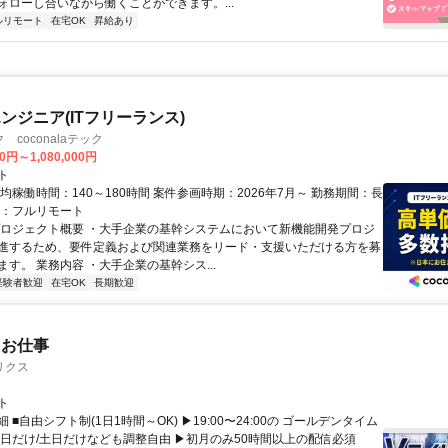
ォローし合いながら働くことができます。...
ルリモート
在宅OK
昇給あり
ンジニア(ITフリーランス)
coconalaテック
0円～1,080,000円
ト
均稼働時間：140～180時間 案件参画時期：2026年7月～ 勤務期間：長
態：フルリモート
プロジェクト概要 ・大手企業の基幹システムにおいて新機能開発プロジ
進するため、要件定義および関連業務をリード・支援いただける方を募
す。 業務内容 ・大手企業の基幹シス...
経験者歓迎
在宅OK
長期歓迎
たお仕事
リクス
ト
 ■自由シフト制(1日1時間～OK) ▶19:00〜24:00の ゴールデンタイム
平日だけ/土日だけなども調整自由 ▶初月のみ50時間以上の配信必須