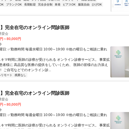
OK
ブランクOK
長期歓迎
完全歩合制
単発
ピアスOK
服装自由
ひげOK
定】完全在宅のオンライン問診医師
博愛会
0円～80,000円
ト
日: ✅勤務時間 毎週水曜日 10:00～19:00 ※他の曜日もご相談に乗れ
 スキマ時間に医師の診察が受けられる オンライン診療サービス。 事業拡
患者様に 高品質な医療の提供をしていくため、 医師の皆様のお力添え
 ご自宅などでのオンライン診...
ルリモート
残業なし
定】完全在宅のオンライン問診医師
博愛会
0円～80,000円
ト
日: ✅勤務時間 毎週金曜日 10:00～19:00 ※他の曜日もご相談に乗れ
 スキマ時間に医師の診察が受けられる オンライン診療サービス。 事業拡