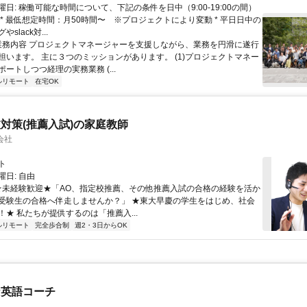
日: 稼働可能な時間について、下記の条件を日中（9:00-19:00の間）
 * 最低想定時間：月50時間〜 ※プロジェクトにより変動 * 平日日中の
slack対...
 業務内容 プロジェクトマネージャーを支援しながら、業務を円滑に遂行
担います。 主に３つのミッションがあります。 (1)プロジェクトマネー
ートしつつ経理の実務業務 (...
ルリモート
在宅OK
対策(推薦入試)の家庭教師
会社
ト
日: 自由
 ★未経験歓迎★「AO、指定校推薦、その他推薦入試の合格の経験を活か
受験生の合格へ伴走しませんか？」 ★東大早慶の学生をはじめ、社会
！★ 私たちが提供するのは「推薦入...
ルリモート
完全歩合制
週2・3日からOK
な英語コーチ