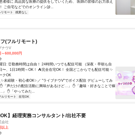
患者様に 高品質な医療の提供をしていくため、 医師の皆様のお力添え
 ご自宅などでのオンライン診...
ルリモート
残業なし
フ(フルリモート)
ブナウV
円～600,000円
ト
曜日: ⏰勤務時間は自由！ 24時間いつでも配信可能 （深夜・早朝も自
日〜、1日1時間～OK！ ⛺完全在宅OK！ 全国どこからでも配信可能 ✨
ークOK
＼✨未経験・初心者OK✨／ "ライブナウV"でボイス配信 デビューしてみ
 ✋「声だけの配信活動に興味があるけど…」 ✋「趣味・好きなことで稼
」 ✋「やってみた...
フルリモート
在宅OK
OK】経理実務コンサルタント/出社不要
式会社
0円以上
ト