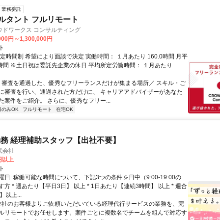
業務委託
ルタント フルリモート
ウドワークス コンサルティング
000円～1,300,000円
ト
定時間制 希望により面談で決定 実働時間： １月あたり 160.0時間 月平
0時間 ※土日祝は委託先企業の休日 平均所定労働時間： １月あたり
＼ 審査を通過した、優秀なフリーランスだけが集まる場所／ スキル・ご
に審査を行い、通過された方だけに、 キャリアアドバイザーがあなた
た案件をご紹介。 さらに、優秀なフリー...
日のみOK
フルリモート
在宅OK
務 経理補助スタッフ【出社不要】
式会社
2円以上
ト
日: 稼働可能な時間について、下記3つの条件を日中（9:00-19:00の
方 * 週あたり【平日3日】 以上 * 1日あたり【連続3時間】 以上 * 週合
以上...
 弊社のお客様よりご依頼いただいている経理代行サービスの業務を、完
ルリモートでお任せします。案件ごとに複数名でチームを組んで対応す