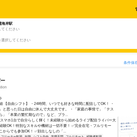
浦海岸駅
してください
を選択してください
条件保
バー
tion
ト
細 【自由シフト】 ・24時間、いつでも好きな時間に配信してOK！ ・
」と思った日は自由に休んで大丈夫です。 ・「家庭の事情で」「テス
ら」「本業の繁忙期なので」など、プラ...
＼スマホ1台で自分らしく輝く！未経験から始めるライブ配信ライバー大
未経験OK！特別なスキルや機材は一切不要！ ✅完全在宅・フルリモー
からでも参加OK！ ✅顔出しなしの「...
フリーター歓迎
短期
シフト自由
学歴不問
フルリモート
経験者歓迎