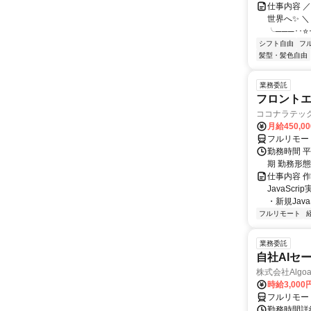
仕事内容 
世界へ✨ ＼
╰───･･⭐･
シフト自由
フ
髪型・髪色自由
業務委託
フロントエ
ココナラテック 
月給450,0
フルリモー
勤務時間 平
期 勤務形
仕事内容 
JavaSc
・新規Java
フルリモート
業務委託
自社AIセ
株式会社Algoa
時給3,000
フルリモー
勤務時間詳細