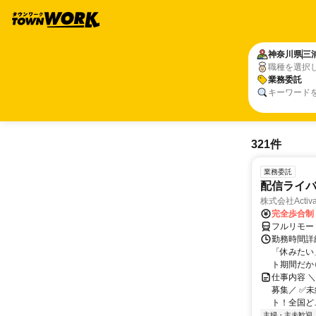
神奈川県
三
職種を選択
業務委託
キーワード
321件
業務委託
配信ライ
株式会社Activa
完全歩合制
フルリモー
勤務時間詳
「休みたい
ト期間だか
仕事内容 
募集／ ✅
ト！全国どこ
主婦・主夫歓迎