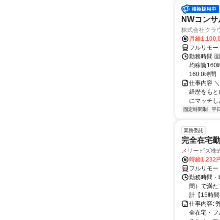
NWコンサ
株式会社クラ
月給1,100,
フルリモー
勤務時間 固
均稼働16
160.0時間
仕事内容 
経歴をもと
にマッチし
固定時間制
平
業務委託
完全在宅勤
メリービズ株
時給1,23
フルリモー
勤務時間・曜
間）で満たす
計【15時間】
仕事内容:
全在宅・フ