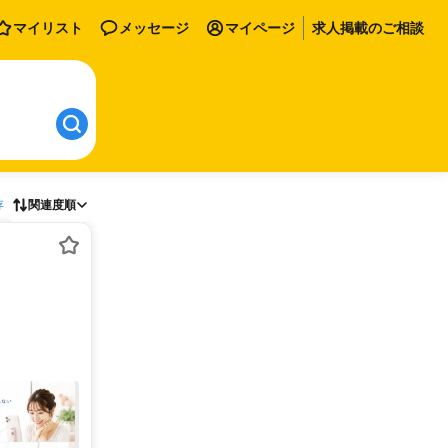
マイリスト
メッセージ
マイページ
求人掲載のご相談
存
関連度順