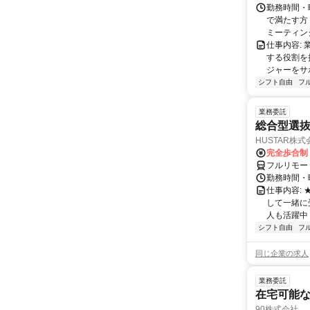
勤務時間・曜
で満たす方
ミーティングや
仕事内容:
する役割を
ジャーをサポ
シフト自由
フ
業務委託
総合型選抜
HUSTAR株式
完全歩合制
フルリモー
勤務時間・曜
仕事内容:
して一緒に
人も活躍中
シフト自由
フ
同じ企業の求人
業務委託
在宅可能
90株式会社