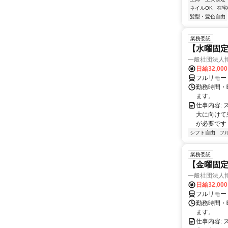
ネイルOK
在宅
髪型・髪色自由
業務委託
【水曜固
一般社団法人
日給32,00
フルリモー
勤務時間・曜
ます。
仕事内容:
大に向けて
が必要です！
シフト自由
フ
業務委託
【金曜固
一般社団法人
日給32,00
フルリモー
勤務時間・曜
ます。
仕事内容: