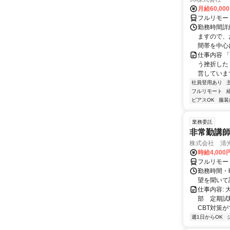
月給60,00
フルリモー
勤務時間詳
ますので、お
間帯を中心に
仕事内容 
う挫折したく
営しています
社員登用あり
フルリモート
ピアスOK
服装
業務委託
非常勤講
株式会社 清
時給4,00
フルリモー
勤務時間・曜
望を聞いて
仕事内容:
部 定期試
CBT対策
週1日からOK