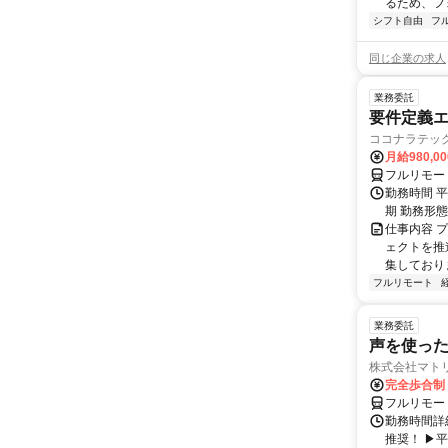
るため、フ
シフト自由
フ
同じ企業の求人
業務委託
要件定義エ
ココナラテック 
月給980,00
フルリモー
勤務時間 平
期 勤務形
仕事内容 
ェクトを推
集しておりま
フルリモート
業務委託
声を使っ
株式会社マト
完全歩合制
フルリモー
勤務時間詳細
推奨！ ▶