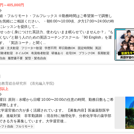
0円～405,000円
ト
細 ・フルリモート・フルフレックス ※勤務時間はご希望第一で調整し
気軽にご相談ください。 ・朝6:00〜10:00頃、夕方17:00〜24:00の時
レッスンを提供して...
「せっかく身につけた英語力、使わないまま眠らせていませんか？」 “も
ない”と願う人のための英語コーチングスクール 「90 English」を運
。 「英語コーチ」と聞く...
主婦・主夫歓迎
フリーター歓迎
学歴不問
即日勤務OK
固定時間制
英語
経験者歓迎
ネイルOK
有資格者歓迎
研修あり
在宅OK
ブランクOK
長期歓迎
自由
履歴書不要
髪型・髪色自由
師
光教育総合研究所 (清光編入学院)
0円以上
ト
日: 原則：水曜から日曜 10:00〜20:00の任意の時間、勤務日数もご希
調整します。
 大学退官後の方が多く活躍されています。 【募集内容】医歯薬獣医学
験、進級対策 非常勤講師 ：現在特に物理化学、分析化学等の薬学部
ができる方を募集しています。大学退官後...
シフト自由
フルリモート