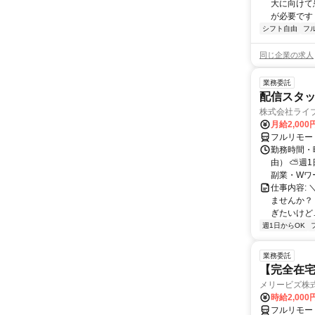
大に向けて
が必要です！
シフト自由
フ
同じ企業の求人
業務委託
配信スタッ
株式会社ライ
月給2,000
フルリモー
勤務時間・
由） ⛅週1
副業・Wワ
仕事内容: 
ませんか？
ぎたいけど…
週1日からOK
業務委託
【完全在宅
メリービズ株
時給2,00
フルリモー