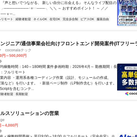
／ 『声と想いでつながる、 新しい自分に出会える』 そんなライブ配信の
 ╭─────────･⭐･･───╮ ＼＼ ～ おすすめポイント！ ～ ／／
──ｖ─...
ルリモート
経験者歓迎
ネイルOK
在宅OK
完全歩合制
ピアスOK
服装自由
ンジニア/通信事業会社向けフロントエンド開発案件(ITフリー
coconalaテック
00円～500,000円
ト
均稼働時間：140～180時間 案件参画時期：2026年4月～ 勤務期間：長
態：フルリモート
作業内容 ・運用系各種コーディング作業（設計、モジュールの作成、
rip実装など）を行います。 ・新規ページ制作（LP制作含む）を行います。
Scriptを含むコンテ...
経験者歓迎
長期歓迎
ールスソリューションの営業
ge
円～4,000円
ト
 ＜稼働時間帯例＞ 平日9:00～18:00 ※フルリモート（完全在宅） ※