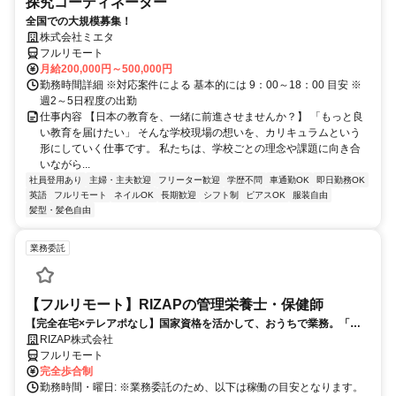
探究コーディネーター
全国での大規模募集！
株式会社ミエタ
フルリモート
月給200,000円～500,000円
勤務時間詳細 ※対応案件による 基本的には 9：00～18：00 目安 ※
週2～5日程度の出勤
仕事内容 【日本の教育を、一緒に前進させませんか？】 「もっと良
い教育を届けたい」 そんな学校現場の想いを、カリキュラムという
形にしていく仕事です。 私たちは、学校ごとの理念や課題に向き合
いながら...
社員登用あり
主婦・主夫歓迎
フリーター歓迎
学歴不問
車通勤OK
即日勤務OK
英語
フルリモート
ネイルOK
長期歓迎
シフト制
ピアスOK
服装自由
髪型・髪色自由
業務委託
【フルリモート】RIZAPの管理栄養士・保健師
【完全在宅×テレアポなし】国家資格を活かして、おうちで業務。「も
う一つの安心」を。主婦・Wワーカー活躍中！「平日の日中だけ」「夕
RIZAP株式会社
方以降の数時間だけ」など、生活リズムに合わせた時間調整が可能で
フルリモート
す。1件ごとの成果報酬型だから、頑張った分だけ手応えのある収入
完全歩合制
に。充実のサポート体制で、安心の在宅ワークを始めませんか？
勤務時間・曜日: ※業務委託のため、以下は稼働の目安となります。