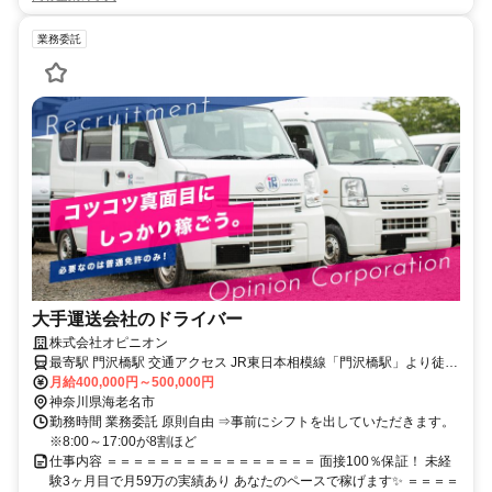
業務委託
大手運送会社のドライバー
株式会社オピニオン
最寄駅 門沢橋駅 交通アクセス JR東日本相模線「門沢橋駅」より徒歩
月給400,000円～500,000円
12分 配送エリア：東京都・神奈川県
神奈川県海老名市
勤務時間 業務委託 原則自由 ⇒事前にシフトを出していただきます。
※8:00～17:00が8割ほど
仕事内容 ＝＝＝＝＝＝＝＝＝＝＝＝＝＝＝＝ 面接100％保証！ 未経
験3ヶ月目で月59万の実績あり あなたのペースで稼げます✨ ＝＝＝＝