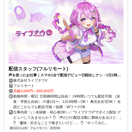
配信スタッフ(フルリモート)
声を使ったお仕事｜スマホ1台で配信デビュー◎顔出しナシ・1日1時間
～OK♪
株式会社ライブナウV
フルリモート
月給2,000円～600,000円
勤務時間・曜日: ⏰勤務時間は自由！ 24時間いつでも配信可能 （深
夜・早朝も自由） ⛅週1日〜、1日1時間～OK！ ⛺完全在宅OK！ 全
国どこからでも配信可能 ✨副業・WワークOK
仕事内容: ＼✨未経験・初心者OK✨／ "ライブナウV"でボイス配信 デ
ビューしてみませんか？ ✋「声だけの配信活動に興味があるけど…」
✋「趣味・好きなことで稼ぎたいけど…」 ✋「やってみた...
週1日からOK
フルリモート
在宅OK