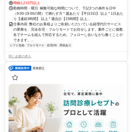
時給1,232円以上
勤務時間・曜日: 稼働可能な時間について、下記3つの条件を日中
（9:00-19:00の間）で満たす方 * 週あたり【平日3日】 以上 * 1日あた
り【連続3時間】 以上 * 週合計【15時間】以上...
仕事内容: 弊社のお客様よりご依頼いただいている経理代行サービス
の業務を、完全在宅・フルリモートでお任せします。案件ごとに複数
名でチームを組んで対応するため、フォローし合いながら働くことが
できます。...
シフト自由
フルリモート
在宅OK
昇給あり
同じ企業の求人
業務委託