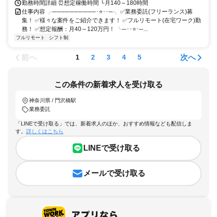
勤務時間詳細 ⏰想定稼働時間 └月140～180時間
仕事内容 ╭──────────･⭐･･─╮ ✅業務委託(フリーランス)募
集！ ✅様々な案件をご紹介できます！ ✅フルリモート(在宅ワーク)勤
務！ ✅想定報酬：月40～120万円！ ╰─･･⭐･─...
フルリモート
シフト制
前へ
次へ
1
2
3
4
5
この条件の新着求人を受け取る
神奈川県 / 門沢橋駅
業務委託
「LINEで受け取る」では、新着求人のほか、おすすめ情報なども配信しま
す。
詳しくはこちら
LINEで受け取る
メールで受け取る