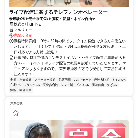
ライブ配信に関するテレフォンオペレーター
未経験OK✨完全在宅Ok✨服装・髪型・ネイル自由✨
株式会社KIRINZ
フルリモート
完全歩合制
勤務時間詳細 ・9時～22時の間でフルタイム稼働 できる方を優先い
たします。 ・月１シフト提出 ・週4以上稼働が可能な方歓迎！ ・土
日対応できる方特に歓迎！
仕事内容 弊社主催のコンテストイベントやライブ配信に興味がある
方々へ、 イベントやライブ配信の概要を説明していただきます。 マ
ニュアルもありますので、 業界未経験の方でも安心して業務に取り
組めます！...
主婦・主夫歓迎
フリーター歓迎
学歴不問
フルリモート
経験者歓迎
ネイルOK
在宅OK
ブランクOK
完全歩合制
シフト制
ピアスOK
服装自由
ひげOK
髪型・髪色自由
業務委託