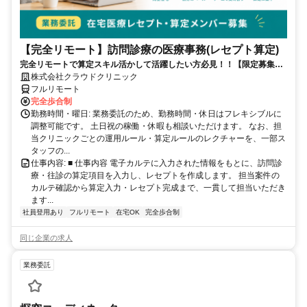
【完全リモート】訪問診療の医療事務(レセプト算定)
完全リモートで算定スキル活かして活躍したい方必見！！【限定募集】
完全リモート｜在宅医療レセプト算定（成果報酬型／業務委託）
株式会社クラウドクリニック
フルリモート
完全歩合制
勤務時間・曜日: 業務委託のため、勤務時間・休日はフレキシブルに
調整可能です。 土日祝の稼働・休暇も相談いただけます。 なお、担
当クリニックごとの運用ルール・算定ルールのレクチャーを、一部ス
タッフの...
仕事内容: ■ 仕事内容 電子カルテに入力された情報をもとに、訪問診
療・往診の算定項目を入力し、レセプトを作成します。 担当案件の
カルテ確認から算定入力・レセプト完成まで、一貫して担当いただき
ます...
社員登用あり
フルリモート
在宅OK
完全歩合制
同じ企業の求人
業務委託