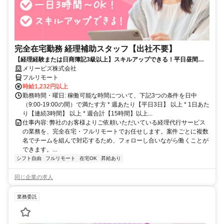
完全在宅勤務 経理補助スタッフ【出社不要】
【経理経験または日商簿記3級以上】スキルアップできる！平日昼間３h
～。完全在宅で育児・介護中の方も大歓迎♪
メリービズ株式会社
フルリモート
時給1,232円以上
勤務時間・曜日: 稼働可能な時間について、下記3つの条件を日中
（9:00-19:00の間）で満たす方 * 週あたり【平日3日】 以上 * 1日あた
り【連続3時間】 以上 * 週合計【15時間】以上...
仕事内容: 弊社のお客様よりご依頼いただいている経理代行サービス
の業務を、完全在宅・フルリモートでお任せします。案件ごとに複数
名でチームを組んで対応するため、フォローし合いながら働くことが
できます。...
シフト自由
フルリモート
在宅OK
昇給あり
同じ企業の求人
業務委託