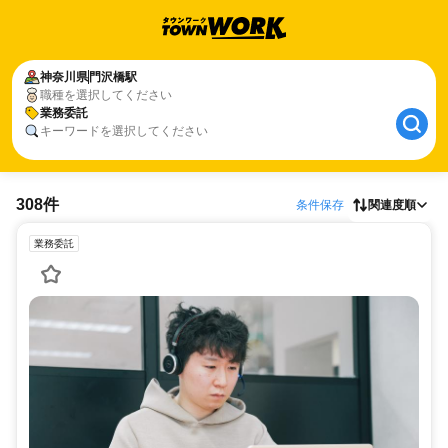
神奈川県
門沢橋駅
職種を選択してください
業務委託
キーワードを選択してください
308件
条件保存
関連度順
業務委託