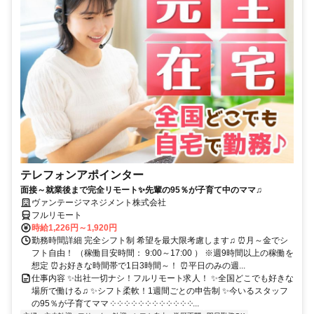
テレフォンアポインター
面接～就業後まで完全リモート✨先輩の95％が子育て中のママ♫
ヴァンテージマネジメント株式会社
フルリモート
時給1,226円～1,920円
勤務時間詳細 完全シフト制 希望を最大限考慮します♫ ⏰月～金でシ
フト自由！ （稼働目安時間： 9:00～17:00 ） ※週9時間以上の稼働を
想定 ⏰お好きな時間帯で1日3時間～！ ⏰平日のみの週...
仕事内容 ✨出社一切ナシ！フルリモート求人！ ✨全国どこでも好きな
場所で働ける♫ ✨シフト柔軟！1週間ごとの申告制 ✨今いるスタッフ
の95％が子育てママ ༶ ༶ ༶ ༶ ༶ ༶ ༶ ༶ ༶ ༶ ༶ ༶...