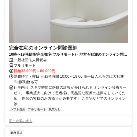
完全在宅のオンライン問診医師
10時〜19時勤務/完全在宅(フルリモート)・地方も歓迎のオンライン問診
業務
一般社団法人博愛会
フルリモート
日給32,000円～80,000円
勤務時間・曜日: ✅勤務時間 10:00～19:00 ※平日入れる方は大歓迎
※週0勤務も可
仕事内容: スキマ時間に医師の診察が受けられる オンライン診療サー
ビス。 事業拡大に向けて患者様に 高品質な医療の提供をしていくた
め、 医師の皆様のお力添えが必要です！ ご自宅などでのオンライン
診...
シフト自由
フルリモート
残業なし
同じ企業の求人
業務委託