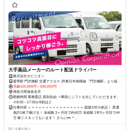
大手薬品メーカーのルート配送ドライバー
株式会社オピニオン
最寄駅 門沢橋駅 交通アクセス JR東日本相模線「門沢橋駅」より徒歩
月給320,000円～500,000円
12分 配送エリア：東京都・神奈川県
神奈川県海老名市
勤務時間 業務委託 原則自由 ⇒事前にシフトを出していただきます。
※8:00～17:00が8割ほど
仕事内容 ＝＝＝＝＝＝＝＝＝＝＝＝＝＝＝＝ 面接100％保証！ 普通
免許1枚で稼げる！ 未経験 3ヶ月目で約40万 未経験 1年3ヶ月目で44
万 稼ぐスタッフもいます！ さらに••• ＊...
同じ企業の求人