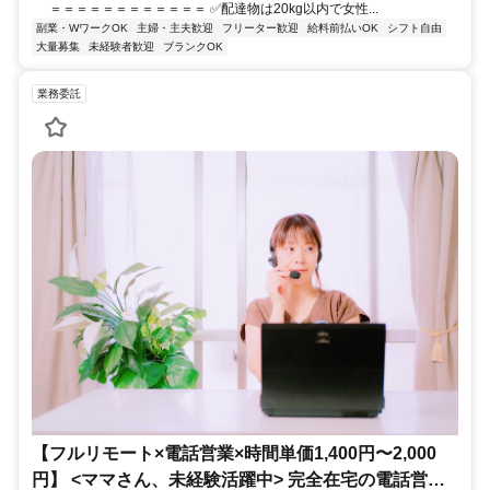
＝＝＝＝＝＝＝＝＝＝＝＝ ✅配達物は20kg以内で女性...
副業・WワークOK
主婦・主夫歓迎
フリーター歓迎
給料前払いOK
シフト自由
大量募集
未経験者歓迎
ブランクOK
業務委託
【フルリモート×電話営業×時間単価1,400円〜2,000
円】 <ママさん、未経験活躍中> 完全在宅の電話営業