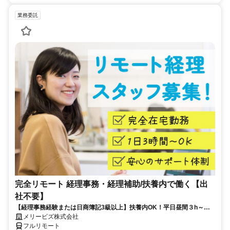
業務委託
完全リモート 経理事務・経理補助/扶養内で働く【出
社不要】
【経理事務経験または日商簿記3級以上】扶養内OK！平日昼間３h～。
完全在宅で育児・介護中の方も大歓迎♪
メリービズ株式会社
フルリモート