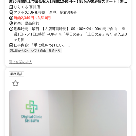
週30時間以上で最低収入1時間2,340円〜！85％が未経験スタート！無料
トレで一生モノの技術を習得✅好きな時間に収入を得られます⏰【神奈
りらくる 寒川店
川県高座郡寒川町倉見】
アクセス: JR相模線「倉見」駅徒歩6分
時給2,340円～3,510円
神奈川県高座郡
勤務時間・曜日: 【入店可能時間】 09：00〜24：00の間で自由！ ※
週1日〜／1日1時間〜OK✅ ※「平日のみ」「土日のみ」も可 ※入店3
ヶ月間...
仕事内容: 「手に職をつけたい」 ...
週1日からOK
シフト自由
昇給あり
同じ企業の求人
業務委託