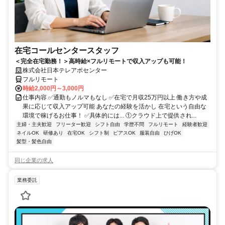
在宅コールセンタースタッフ
＜完全在宅勤務！＞高時給×フルリモートで収入アップも可能！
株式会社日本テレアポセンター
フルリモート
時給2,000円～3,000円
仕事内容 ✅通勤もノルマもなし ✅在宅で月収25万円以上 働き方や成
果に応じて収入アップ可能 あなたの経験を活かし 在宅という自由な
環境で稼げるお仕事！ ✅具体的には... ①クラウド上で提供され...
主婦・主夫歓迎
フリーター歓迎
シフト自由
学歴不問
フルリモート
経験者歓迎
ネイルOK
研修あり
在宅OK
シフト制
ピアスOK
服装自由
ひげOK
髪型・髪色自由
同じ企業の求人
業務委託