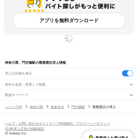
アプリを無料ダウンロード
神奈川県、門沢橋駅の業務委託求人情報
求人の詳細を表示
条件を追加・変更して検索
市区町村を追加・変更
関連キーワード
完全在宅ワーク 全国
シール貼り 在宅
現在地周辺
ガチャガチャ
犬カフェ
神奈川県
駅を追加・変更
バイトTOP
神奈川県
海老名市
門沢橋駅
業務委託の求人
神奈川県
すべて
横浜市
すべて
職種を追加・変更
JR東海道本線(東京～熱海)
鶴見区
神奈川区
西区
中区
南区
保土ケ谷区
磯子区
金沢区
港北区
戸塚区
港南区
川崎駅
横浜駅
戸塚駅
大船駅
藤沢駅
辻堂駅
茅ケ崎駅
平塚駅
大磯駅
二宮駅
国府津駅
飲食・フードサービス
旭区
緑区
瀬谷区
栄区
泉区
青葉区
都筑区
ヘルプ・お問い合わせ
サイトマップ
利用規約・プライバシーポリシー
特徴を追加・変更
鴨宮駅
小田原駅
早川駅
根府川駅
真鶴駅
湯河原駅
飲食・フードサービス
すべて
[企業]求人広告の掲載相談
川崎市
すべて
ホールスタッフ
キッチンスタッフ
皿洗い・洗い場
精肉・鮮魚加工
給食調理
人気
JR南武線
川崎区
幸区
中原区
高津区
多摩区
宮前区
麻生区
雇用形態を追加・変更