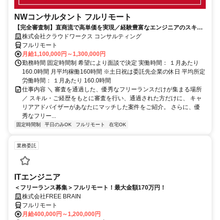
NWコンサルタント フルリモート
【完全審査制】直商流で高単価を実現／経験豊富なエンジニアのスキル
に合致した案件を多数保有
株式会社クラウドワークス コンサルティング
フルリモート
月給1,100,000円～1,300,000円
勤務時間 固定時間制 希望により面談で決定 実働時間： １月あたり
160.0時間 月平均稼働160時間 ※土日祝は委託先企業の休日 平均所定
労働時間： １月あたり 160.0時間
仕事内容 ＼ 審査を通過した、優秀なフリーランスだけが集まる場所
／ スキル・ご経歴をもとに審査を行い、通過された方だけに、 キャ
リアアドバイザーがあなたにマッチした案件をご紹介。 さらに、優
秀なフリー...
固定時間制
平日のみOK
フルリモート
在宅OK
業務委託
ITエンジニア
＜フリーランス募集＞フルリモート！最大金額170万円！
株式会社FREE BRAIN
フルリモート
月給400,000円～1,200,000円