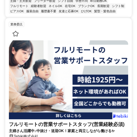
主婦・主夫歓迎
フリーター歓迎
シフト自由
学歴不問
即日勤務OK
フルリモート
経験者歓迎
ネイルOK
在宅OK
ブランクOK
長期歓迎
シフト制
ピアスOK
服装自由
履歴書不要
友達と応募OK
ひげOK
髪型・髪色自由
業務委託
フルリモートの営業サポートスタッフ(営業経験必須)
主婦さん活躍中♪中抜け・送迎OK！家庭と両立しながら働ける✨
Tebiki株式会社