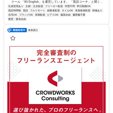
クール 「90 English」を運営しています。 「英語コーチ」と聞く...
社員登用あり
主婦・主夫歓迎
フリーター歓迎
学歴不問
即日勤務OK
固定時間制
英語
フルリモート
経験者歓迎
ネイルOK
有資格者歓迎
研修あり
在宅OK
ブランクOK
長期歓迎
ピアスOK
服装自由
履歴書不要
髪型・髪色自由
業務委託