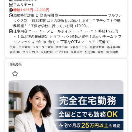
フルリモート
時給1,925円～2,200円
勤務時間詳細 ⏰ 勤務時間 ⏰ ────────────────── フルフレ
ックス制 （週25時間以上の稼働をお願いします） * 申告シフトで勤
務可能 * 「子供が学校に行っている間（10:00～...
仕事内容 ＊‥‥＊‥ アピールポイント ‥＊‥‥＊ ✨ 時給1,925円
～！高水準の報酬設定 ✨ ママ・パパ多数活躍中！温かいチーム ✨ フ
ルフレックスで自由に働く ✨ 丁寧なOJT＆マニュアル完備で...
主婦・主夫歓迎
フリーター歓迎
学歴不問
フルリモート
経験者歓迎
ネイルOK
在宅OK
ブランクOK
長期歓迎
ピアスOK
服装自由
ひげOK
髪型・髪色自由
業務委託