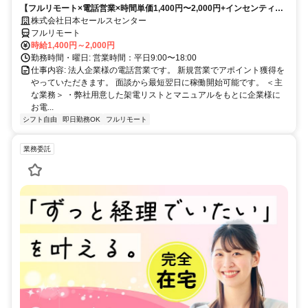
【フルリモート×電話営業×時間単価1,400円〜2,000円+インセンティブ
で家庭と仕事の両立を実現
あり】 ＜ママさん、未経験活躍中＞ 完全在宅の電話営業で家庭と仕事の
株式会社日本セールスセンター
両立を実現
フルリモート
時給1,400円～2,000円
勤務時間・曜日: 営業時間：平日9:00〜18:00
仕事内容: 法人企業様の電話営業です。 新規営業でアポイント獲得を
やっていただきます。 面談から最短翌日に稼働開始可能です。 ＜主
な業務＞ ・弊社用意した架電リストとマニュアルをもとに企業様に
お電...
シフト自由
即日勤務OK
フルリモート
業務委託