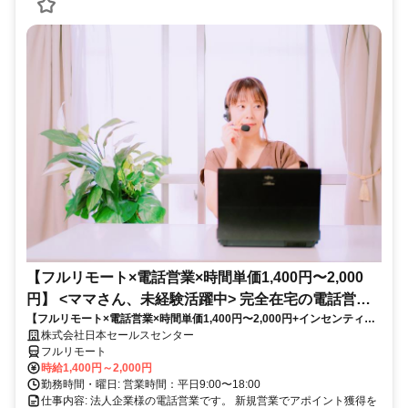
【フルリモート×電話営業×時間単価1,400円〜2,000
円】 <ママさん、未経験活躍中> 完全在宅の電話営業
【フルリモート×電話営業×時間単価1,400円〜2,000円+インセンティブ
で家庭と仕事の両立を実現
あり】 ＜ママさん、未経験活躍中＞ 完全在宅の電話営業で家庭と仕事の
株式会社日本セールスセンター
両立を実現
フルリモート
時給1,400円～2,000円
勤務時間・曜日: 営業時間：平日9:00〜18:00
仕事内容: 法人企業様の電話営業です。 新規営業でアポイント獲得を