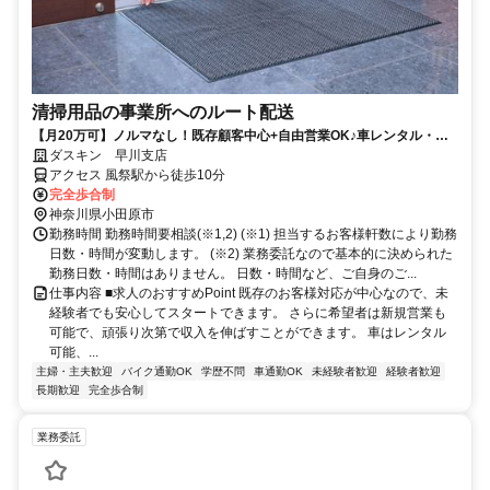
清掃用品の事業所へのルート配送
【月20万可】ノルマなし！既存顧客中心+自由営業OK♪車レンタル・タ
ブレットリース有り！
ダスキン 早川支店
アクセス 風祭駅から徒歩10分
完全歩合制
神奈川県小田原市
勤務時間 勤務時間要相談(※1,2) (※1) 担当するお客様軒数により勤務
日数・時間が変動します。 (※2) 業務委託なので基本的に決められた
勤務日数・時間はありません。 日数・時間など、ご自身のご...
仕事内容 ■求人のおすすめPoint 既存のお客様対応が中心なので、未
経験者でも安心してスタートできます。 さらに希望者は新規営業も
可能で、頑張り次第で収入を伸ばすことができます。 車はレンタル
可能、...
主婦・主夫歓迎
バイク通勤OK
学歴不問
車通勤OK
未経験者歓迎
経験者歓迎
長期歓迎
完全歩合制
業務委託