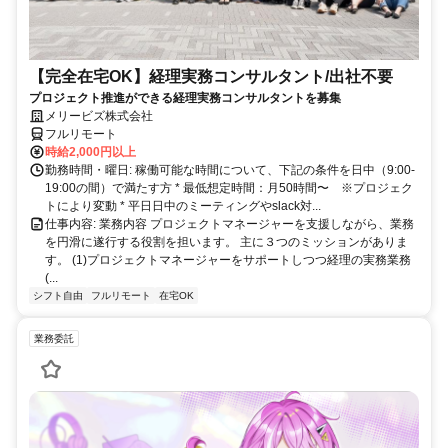
【完全在宅OK】経理実務コンサルタント/出社不要
プロジェクト推進ができる経理実務コンサルタントを募集
メリービズ株式会社
フルリモート
時給2,000円以上
勤務時間・曜日: 稼働可能な時間について、下記の条件を日中（9:00-
19:00の間）で満たす方 * 最低想定時間：月50時間〜 ※プロジェク
トにより変動 * 平日日中のミーティングやslack対...
仕事内容: 業務内容 プロジェクトマネージャーを支援しながら、業務
を円滑に遂行する役割を担います。 主に３つのミッションがありま
す。 (1)プロジェクトマネージャーをサポートしつつ経理の実務業務
(...
シフト自由
フルリモート
在宅OK
業務委託