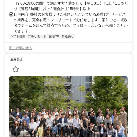
（9:00-19:00の間）で満たす方 * 週あたり【平日3日】 以上 * 1日あた
り【連続3時間】 以上 * 週合計【15時間】以上...
仕事内容: 弊社のお客様よりご依頼いただいている経理代行サービス
の業務を、完全在宅・フルリモートでお任せします。案件ごとに複数
名でチームを組んで対応するため、フォローし合いながら働くことが
できます。...
シフト自由
フルリモート
在宅OK
昇給あり
同じ企業の求人
業務委託