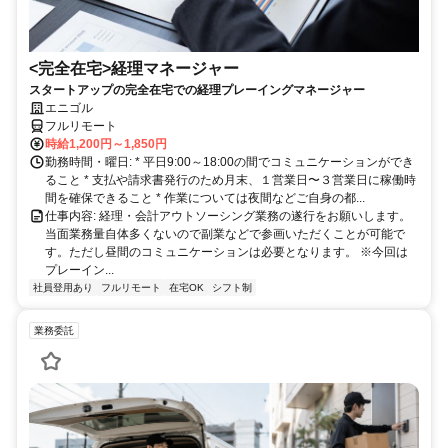
<完全在宅>経理マネージャー
スタートアップの完全在宅での経理プレーイングマネージャー
エニゴル
フルリモート
時給1,200円～1,850円
勤務時間・曜日: * 平日9:00～18:00の間でコミュニケーションができ
ること * 支払や請求書発行のため月末、１営業日〜３営業日に稼働時
間を確保できること * 作業については夜間などご自身の都...
仕事内容: 経理・会計アウトソーシング業務の遂行をお願いします。
当面業務量自体多くないので副業などで参画いただくことが可能で
す。ただし昼間のコミュニケーションは必要となります。 ※今回は
プレーイン...
社員登用あり
フルリモート
在宅OK
シフト制
業務委託