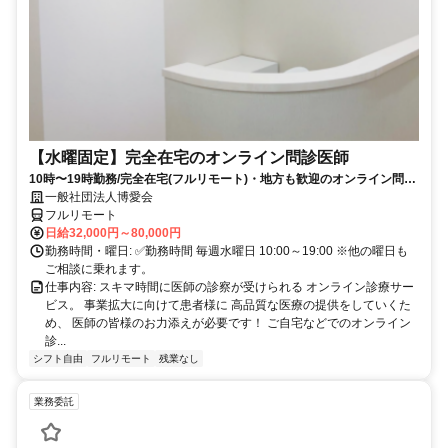
【水曜固定】完全在宅のオンライン問診医師
10時〜19時勤務/完全在宅(フルリモート)・地方も歓迎のオンライン問診
業務
一般社団法人博愛会
フルリモート
日給32,000円～80,000円
勤務時間・曜日: ✅勤務時間 毎週水曜日 10:00～19:00 ※他の曜日も
ご相談に乗れます。
仕事内容: スキマ時間に医師の診察が受けられる オンライン診療サー
ビス。 事業拡大に向けて患者様に 高品質な医療の提供をしていくた
め、 医師の皆様のお力添えが必要です！ ご自宅などでのオンライン
診...
シフト自由
フルリモート
残業なし
業務委託