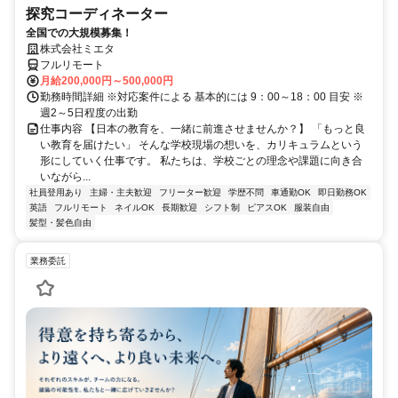
探究コーディネーター
全国での大規模募集！
株式会社ミエタ
フルリモート
月給200,000円～500,000円
勤務時間詳細 ※対応案件による 基本的には 9：00～18：00 目安 ※
週2～5日程度の出勤
仕事内容 【日本の教育を、一緒に前進させませんか？】 「もっと良
い教育を届けたい」 そんな学校現場の想いを、カリキュラムという
形にしていく仕事です。 私たちは、学校ごとの理念や課題に向き合
いながら...
社員登用あり
主婦・主夫歓迎
フリーター歓迎
学歴不問
車通勤OK
即日勤務OK
英語
フルリモート
ネイルOK
長期歓迎
シフト制
ピアスOK
服装自由
髪型・髪色自由
業務委託