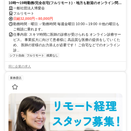
10時〜19時勤務/完全在宅(フルリモート)・地方も歓迎のオンライン問診
業務
一般社団法人博愛会
フルリモート
日給32,000円～80,000円
勤務時間・曜日: ✅勤務時間 毎週金曜日 10:00～19:00 ※他の曜日も
ご相談に乗れます。
仕事内容: スキマ時間に医師の診察が受けられる オンライン診療サー
ビス。 事業拡大に向けて患者様に 高品質な医療の提供をしていくた
め、 医師の皆様のお力添えが必要です！ ご自宅などでのオンライン
診...
シフト自由
フルリモート
残業なし
同じ企業の求人
業務委託