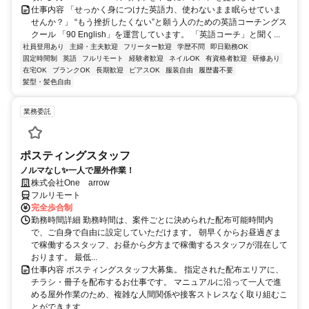
仕事内容 「せっかく身につけた英語力、使わないまま眠らせていま
せんか？」 “もう挫折したくない”と願う人のための英語コーチングス
クール 「90 English」を運営しています。 「英語コーチ」と聞く...
社員登用あり
主婦・主夫歓迎
フリーター歓迎
学歴不問
即日勤務OK
固定時間制
英語
フルリモート
経験者歓迎
ネイルOK
有資格者歓迎
研修あり
在宅OK
ブランクOK
長期歓迎
ピアスOK
服装自由
履歴書不要
髪型・髪色自由
業務委託
ポスティングスタッフ
ノルマなし✨一人で屋外作業！
株式会社One arrow
フルリモート
完全歩合制
勤務時間詳細 勤務時間は、案件ごとに決められた配布可能時間内
で、ご自身で自由に設定していただけます。 朝早くからお昼過ぎま
で稼働するスタッフ、お昼から夕方まで稼働するスタッフが混在して
おります。 最低...
仕事内容 ポスティングスタッフ大募集。 指定された配布エリアに、
チラシ・冊子を配布するお仕事です。 マニュアルに沿って一人で進
める屋外作業のため、複雑な人間関係や接客ストレスなく取り組むこ
とができます...