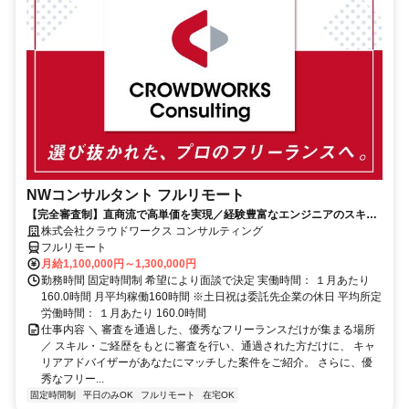
NWコンサルタント フルリモート
【完全審査制】直商流で高単価を実現／経験豊富なエンジニアのスキル
に合致した案件を多数保有
株式会社クラウドワークス コンサルティング
フルリモート
月給1,100,000円～1,300,000円
勤務時間 固定時間制 希望により面談で決定 実働時間： １月あたり
160.0時間 月平均稼働160時間 ※土日祝は委託先企業の休日 平均所定
労働時間： １月あたり 160.0時間
仕事内容 ＼ 審査を通過した、優秀なフリーランスだけが集まる場所
／ スキル・ご経歴をもとに審査を行い、通過された方だけに、 キャ
リアアドバイザーがあなたにマッチした案件をご紹介。 さらに、優
秀なフリー...
固定時間制
平日のみOK
フルリモート
在宅OK