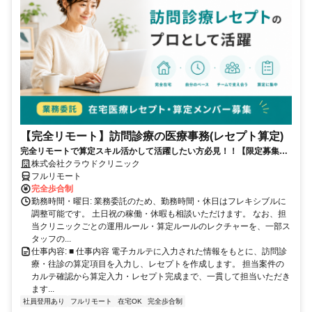
【完全リモート】訪問診療の医療事務(レセプト算定)
完全リモートで算定スキル活かして活躍したい方必見！！【限定募集】
完全リモート｜在宅医療レセプト算定（成果報酬型／業務委託）
株式会社クラウドクリニック
フルリモート
完全歩合制
勤務時間・曜日: 業務委託のため、勤務時間・休日はフレキシブルに
調整可能です。 土日祝の稼働・休暇も相談いただけます。 なお、担
当クリニックごとの運用ルール・算定ルールのレクチャーを、一部ス
タッフの...
仕事内容: ■ 仕事内容 電子カルテに入力された情報をもとに、訪問診
療・往診の算定項目を入力し、レセプトを作成します。 担当案件の
カルテ確認から算定入力・レセプト完成まで、一貫して担当いただき
ます...
社員登用あり
フルリモート
在宅OK
完全歩合制