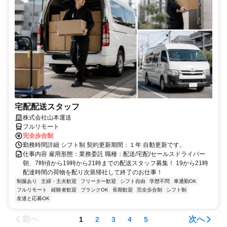
宅配配送スタッフ
株式会社山本運送
フルリモート
完全歩合制
勤務時間詳細 シフト制 契約更新期間：１年 自動更新です。
仕事内容 雇用形態：業務委託 職種：配送/宅配/セールスドライバー
朝、7時頃から19時から21時までの配送スタッフ募集！ 19から21時
配達時間の荷物を配り次第帰社して終了のお仕事！
制服あり
主婦・主夫歓迎
フリーター歓迎
シフト自由
学歴不問
車通勤OK
フルリモート
経験者歓迎
ブランクOK
長期歓迎
完全歩合制
シフト制
友達と応募OK
前へ
次へ
1
2
3
4
5