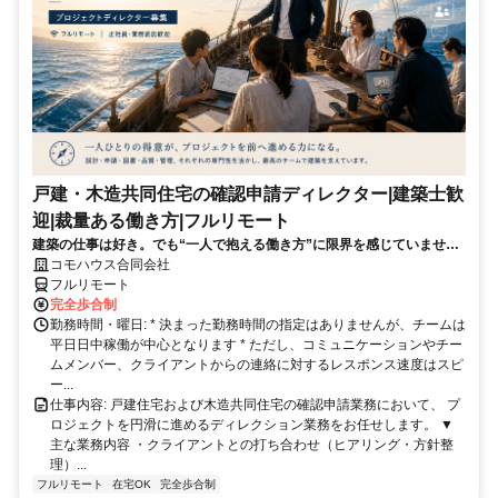
戸建・木造共同住宅の確認申請ディレクター|建築士歓
迎|裁量ある働き方|フルリモート
建築の仕事は好き。でも“一人で抱える働き方”に限界を感じていません
か？ 図面や法規チェックは専門チームへ。あなたは“プロジェクトを動
コモハウス合同会社
かす役割”に集中できます。
フルリモート
完全歩合制
勤務時間・曜日: * 決まった勤務時間の指定はありませんが、チームは
平日日中稼働が中心となります * ただし、コミュニケーションやチー
ムメンバー、クライアントからの連絡に対するレスポンス速度はスピ
ー...
仕事内容: 戸建住宅および木造共同住宅の確認申請業務において、 プ
ロジェクトを円滑に進めるディレクション業務をお任せします。 ▼
主な業務内容 ・クライアントとの打ち合わせ（ヒアリング・方針整
理）...
フルリモート
在宅OK
完全歩合制