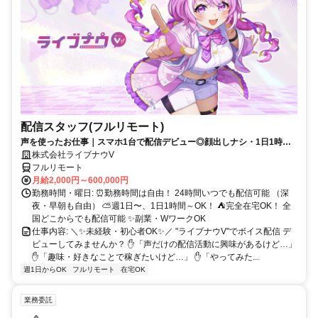
配信スタッフ(フルリモート)
声を使ったお仕事｜スマホ1台で配信デビュー◎顔出しナシ・1日1時間
～OK♪
株式会社ライブナウV
フルリモート
月給2,000円～600,000円
勤務時間・曜日: ⏰勤務時間は自由！ 24時間いつでも配信可能 （深
夜・早朝も自由） ⛅週1日〜、1日1時間～OK！ ⛺完全在宅OK！ 全
国どこからでも配信可能 ✨副業・WワークOK
仕事内容: ＼✨未経験・初心者OK✨／ "ライブナウV"でボイス配信 デ
ビューしてみませんか？ ✋「声だけの配信活動に興味があるけど…」
✋「趣味・好きなことで稼ぎたいけど…」 ✋「やってみた...
週1日からOK
フルリモート
在宅OK
業務委託