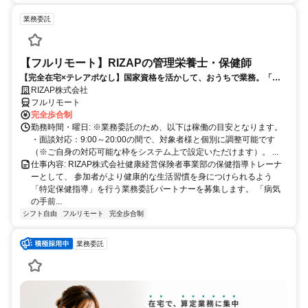
業務委託
【フルリモート】RIZAPの管理栄養士・保健師
【完全在宅×テレアポなし】国家資格を活かして、おうちで業務。「も
う一つの安心」を。主婦・Wワーカー活躍中！「平日の日中だけ」「夕
RIZAP株式会社
方以降の数時間だけ」など、生活リズムに合わせた時間調整が可能で
フルリモート
す。1件ごとの成果報酬型だから、頑張った分だけ手応えのある収入
完全歩合制
に。充実のサポート体制で、安心の在宅ワークを始めませんか？
勤務時間・曜日: ※業務委託のため、以下は稼働の目安となります。
・面談対応：9:00～20:00の間で、対象者様と個別に調整可能です
（※ご自身の対応可能な枠をシステム上で設定いただけます）。 ...
仕事内容: RIZAP株式会社健康経営保険者事業部の保健指導トレーナ
ーとして、 参加者がより健康的な生活習慣を身につけられるよう
「特定保健指導」を行う業務委託パートナーを募集します。 「病気
の手前...
シフト自由
フルリモート
完全歩合制
業務委託