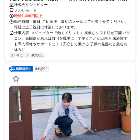
の方が活躍中！隙間時間有効活用！
株式会社ジュピター
フルリモート
時給1,400円以上
勤務時間・曜日: ご応募後、最初のメールにて相談させてください。
弊社は土日祝日は休業しております。
仕事内容: ＜ジュピターで働くメリット＞ 柔軟なシフト組が可能 パソ
コン、光回線があれば自宅を職場にして働くことが出来る 未経験で
も導入研修やサポートにより安心して働ける 子供の発熱など急なお
休みに...
フルリモート
残業なし
業務委託