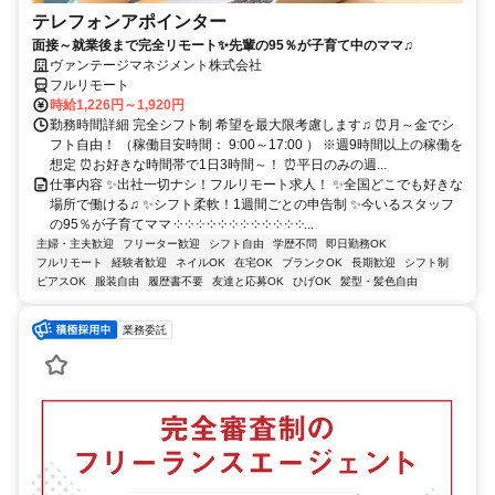
テレフォンアポインター
面接～就業後まで完全リモート✨先輩の95％が子育て中のママ♫
ヴァンテージマネジメント株式会社
フルリモート
時給1,226円～1,920円
勤務時間詳細 完全シフト制 希望を最大限考慮します♫ ⏰月～金でシ
フト自由！ （稼働目安時間： 9:00～17:00 ） ※週9時間以上の稼働を
想定 ⏰お好きな時間帯で1日3時間～！ ⏰平日のみの週...
仕事内容 ✨出社一切ナシ！フルリモート求人！ ✨全国どこでも好きな
場所で働ける♫ ✨シフト柔軟！1週間ごとの申告制 ✨今いるスタッフ
の95％が子育てママ ༶ ༶ ༶ ༶ ༶ ༶ ༶ ༶ ༶ ༶ ༶ ༶...
主婦・主夫歓迎
フリーター歓迎
シフト自由
学歴不問
即日勤務OK
フルリモート
経験者歓迎
ネイルOK
在宅OK
ブランクOK
長期歓迎
シフト制
ピアスOK
服装自由
履歴書不要
友達と応募OK
ひげOK
髪型・髪色自由
業務委託