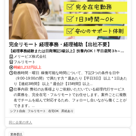
完全リモート 経理事務・経理補助【出社不要】
【経理事務経験または日商簿記3級以上】扶養内OK！平日昼間３h～。
完全在宅で育児・介護中の方も大歓迎♪
メリービズ株式会社
フルリモート
時給1,232円以上
勤務時間・曜日: 稼働可能な時間について、下記3つの条件を日中
（9:00-19:00の間）で満たす方 * 週あたり【平日3日】 以上 * 1日あた
り【連続3時間】 以上 * 週合計【15時間】以上...
仕事内容: 弊社のお客様よりご依頼いただいている経理代行サービス
の業務を、完全在宅・フルリモートでお任せします。案件ごとに複数
名でチームを組んで対応するため、フォローし合いながら働くことが
できます。...
シフト自由
フルリモート
在宅OK
昇給あり
同じ企業の求人
業務委託