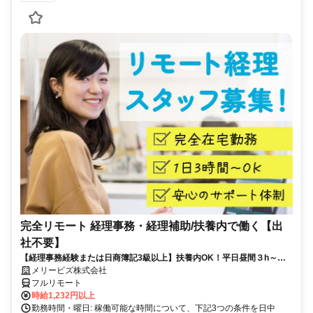
完全リモート 経理事務・経理補助/扶養内で働く【出
社不要】
【経理事務経験または日商簿記3級以上】扶養内OK！平日昼間３h～。
完全在宅で育児・介護中の方も大歓迎♪
メリービズ株式会社
フルリモート
時給1,232円以上
勤務時間・曜日: 稼働可能な時間について、下記3つの条件を日中