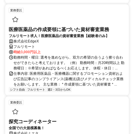
業務委託
医療医薬品の作成要領に基づいた資材審査業務
フルリモート求人！医療医薬品の資材審査業務【経験者のみ】
株式会社EdgeX
フルリモート
時給3,000円以上
勤務時間・曜日: 選考を進めながら、双方の希望の合うよう擦り合わ
せができたらと考えております。 （例） 勤務時間：月20時間以上 勤
務曜日：※希望があればなるべくお応えします。 休暇・休日：...
仕事内容: 医療用医薬品・医療機器に関するプロモーション資材およ
び広告記事のコンプライアンス(薬機法)及びメディカルチェック業務
をお願いします。 主な業務： * 作成要領に基づいた資材審査 * ...
シフト自由
フルリモート
週2・3日からOK
業務委託
探究コーディネーター
全国での大規模募集！
株式会社ミエタ