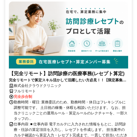
【完全リモート】訪問診療の医療事務(レセプト算定)
完全リモートで算定スキル活かして活躍したい方必見！！【限定募集】
完全リモート｜在宅医療レセプト算定（成果報酬型／業務委託）
株式会社クラウドクリニック
フルリモート
完全歩合制
勤務時間・曜日: 業務委託のため、勤務時間・休日はフレキシブルに
調整可能です。 土日祝の稼働・休暇も相談いただけます。 なお、担
当クリニックごとの運用ルール・算定ルールのレクチャーを、一部ス
タッフの...
仕事内容: ■ 仕事内容 電子カルテに入力された情報をもとに、訪問診
療・往診の算定項目を入力し、レセプトを作成します。 担当案件の
カルテ確認から算定入力・レセプト完成まで、一貫して担当いただき