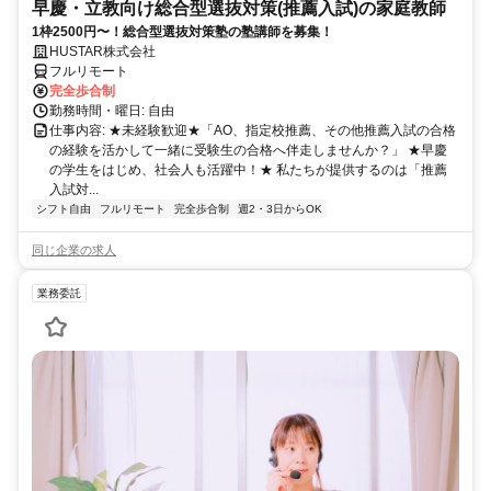
早慶・立教向け総合型選抜対策(推薦入試)の家庭教師
1枠2500円〜！総合型選抜対策塾の塾講師を募集！
HUSTAR株式会社
フルリモート
完全歩合制
勤務時間・曜日: 自由
仕事内容: ★未経験歓迎★「AO、指定校推薦、その他推薦入試の合格
の経験を活かして一緒に受験生の合格へ伴走しませんか？」 ★早慶
の学生をはじめ、社会人も活躍中！★ 私たちが提供するのは「推薦
入試対...
シフト自由
フルリモート
完全歩合制
週2・3日からOK
同じ企業の求人
業務委託