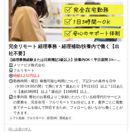
完全リモート 経理事務・経理補助/扶養内で働く【出
社不要】
【経理事務経験または日商簿記3級以上】扶養内OK！平日昼間３h～。
完全在宅で育児・介護中の方も大歓迎♪
メリービズ株式会社
フルリモート
時給1,232円以上
勤務時間・曜日: 稼働可能な時間について、下記3つの条件を日中
（9:00-19:00の間）で満たす方 * 週あたり【平日3日】 以上 * 1日あた
り【連続3時間】 以上 * 週合計【15時間】以上...
仕事内容: 弊社のお客様よりご依頼いただいている経理代行サービス
の業務を、完全在宅・フルリモートでお任せします。案件ごとに複数
名でチームを組んで対応するため、フォローし合いながら働くことが
できます。...
シフト自由
フルリモート
在宅OK
昇給あり
同じ企業の求人