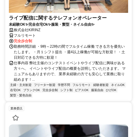
ライブ配信に関するテレフォンオペレーター
未経験OK✨完全在宅Ok✨服装・髪型・ネイル自由✨
株式会社KIRINZ
フルリモート
完全歩合制
勤務時間詳細 ・9時～22時の間でフルタイム稼働 できる方を優先い
たします。 ・月１シフト提出 ・週4以上稼働が可能な方歓迎！ ・土
日対応できる方特に歓迎！
仕事内容 弊社主催のコンテストイベントやライブ配信に興味がある
方々へ、 イベントやライブ配信の概要を説明していただきます。 マ
ニュアルもありますので、 業界未経験の方でも安心して業務に取り
組めます！...
主婦・主夫歓迎
フリーター歓迎
学歴不問
フルリモート
経験者歓迎
ネイルOK
在宅OK
ブランクOK
完全歩合制
シフト制
ピアスOK
服装自由
ひげOK
髪型・髪色自由
業務委託