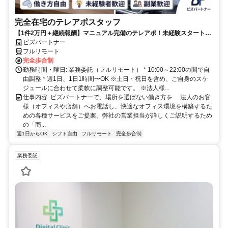
完全在宅のテレアポスタッフ
【1件2万円＋継続報酬】マニュアル完備のテレアポ！未経験スタートの
副業スタッフ活躍中／丁寧なフォロー体制あり
ビズパートナー
フルリモート
完全歩合制
勤務時間・曜日: 業務委託（フルリモート） * 10:00～22:00の間で自
由調整 * 週1日、1日1時間〜OK ※土日・祝日を含め、ご自身のスケ
ジュールに合わせて柔軟に調整可能です。 ※法人様...
仕事内容: ビズパートナーで、場所を選ばない働き方を 法人のお客
様（オフィスや店舗）へお電話し、快適なオフィス環境を構築するた
めの各種サービスをご提案。弊社の営業担当が詳しくご説明するため
の「商...
週1日からOK
シフト自由
フルリモート
完全歩合制
業務委託