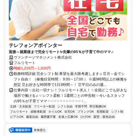
テレフォンアポインター
面接～就業後まで完全リモート✨先輩の95％が子育て中のママ♫
ヴァンテージマネジメント株式会社
フルリモート
時給1,226円～1,920円
勤務時間詳細 完全シフト制 希望を最大限考慮します♫ ⏰月～金でシ
フト自由！ （稼働目安時間： 9:00～17:00 ） ※週9時間以上の稼働を
想定 ⏰お好きな時間帯で1日3時間～！ ⏰平日のみの週...
仕事内容 ✨出社一切ナシ！フルリモート求人！ ✨全国どこでも好きな
場所で働ける♫ ✨シフト柔軟！1週間ごとの申告制 ✨今いるスタッフ
の95％が子育てママ ༶ ༶ ༶ ༶ ༶ ༶ ༶ ༶ ༶ ༶ ༶ ༶...
主婦・主夫歓迎
フリーター歓迎
シフト自由
学歴不問
即日勤務OK
フルリモート
経験者歓迎
ネイルOK
在宅OK
ブランクOK
長期歓迎
シフト制
ピアスOK
服装自由
履歴書不要
友達と応募OK
ひげOK
髪型・髪色自由
業務委託