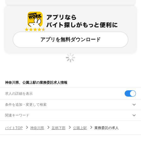
アプリを無料ダウンロード
神奈川県、公園上駅の業務委託求人情報
求人の詳細を表示
条件を追加・変更して検索
市区町村を追加・変更
関連キーワード
完全在宅ワーク 全国
シール貼り 在宅
現在地周辺
ガチャガチャ
犬カフェ
神奈川県
駅を追加・変更
バイトTOP
神奈川県
足柄下郡
公園上駅
業務委託の求人
神奈川県
すべて
横浜市
すべて
職種を追加・変更
JR東海道本線(東京～熱海)
鶴見区
神奈川区
西区
中区
南区
保土ケ谷区
磯子区
金沢区
港北区
戸塚区
港南区