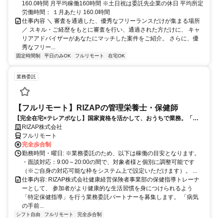
160.0時間 月平均稼働160時間 ※土日祝は委託先企業の休日 平均所定
労働時間： １月あたり 160.0時間
仕事内容 ＼ 審査を通過した、優秀なフリーランスだけが集まる場所
／ スキル・ご経歴をもとに審査を行い、通過された方だけに、 キャ
リアアドバイザーがあなたにマッチした案件をご紹介。 さらに、優
秀なフリー...
固定時間制
平日のみOK
フルリモート
在宅OK
業務委託
【フルリモート】RIZAPの管理栄養士・保健師
【完全在宅×テレアポなし】国家資格を活かして、おうちで業務。「も
う一つの安心」を。主婦・Wワーカー活躍中！「平日の日中だけ」「夕
RIZAP株式会社
方以降の数時間だけ」など、生活リズムに合わせた時間調整が可能で
フルリモート
す。1件ごとの成果報酬型だから、頑張った分だけ手応えのある収入
完全歩合制
に。充実のサポート体制で、安心の在宅ワークを始めませんか？
勤務時間・曜日: ※業務委託のため、以下は稼働の目安となります。
・面談対応：9:00～20:00の間で、対象者様と個別に調整可能です
（※ご自身の対応可能な枠をシステム上で設定いただけます）。 ...
仕事内容: RIZAP株式会社健康経営保険者事業部の保健指導トレーナ
ーとして、 参加者がより健康的な生活習慣を身につけられるよう
「特定保健指導」を行う業務委託パートナーを募集します。 「病気
の手前...
シフト自由
フルリモート
完全歩合制