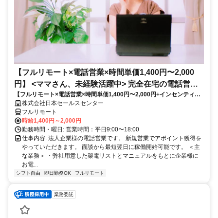
【フルリモート×電話営業×時間単価1,400円〜2,000
円】 <ママさん、未経験活躍中> 完全在宅の電話営業
【フルリモート×電話営業×時間単価1,400円〜2,000円+インセンティブ
で家庭と仕事の両立を実現
あり】 ＜ママさん、未経験活躍中＞ 完全在宅の電話営業で家庭と仕事の
株式会社日本セールスセンター
両立を実現
フルリモート
時給1,400円～2,000円
勤務時間・曜日: 営業時間：平日9:00〜18:00
仕事内容: 法人企業様の電話営業です。 新規営業でアポイント獲得を
やっていただきます。 面談から最短翌日に稼働開始可能です。 ＜主
な業務＞ ・弊社用意した架電リストとマニュアルをもとに企業様に
お電...
シフト自由
即日勤務OK
フルリモート
業務委託