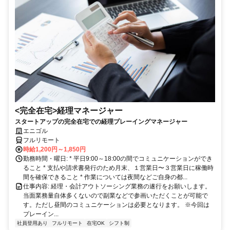
<完全在宅>経理マネージャー
スタートアップの完全在宅での経理プレーイングマネージャー
エニゴル
フルリモート
時給1,200円～1,850円
勤務時間・曜日: * 平日9:00～18:00の間でコミュニケーションができ
ること * 支払や請求書発行のため月末、１営業日〜３営業日に稼働時
間を確保できること * 作業については夜間などご自身の都...
仕事内容: 経理・会計アウトソーシング業務の遂行をお願いします。
当面業務量自体多くないので副業などで参画いただくことが可能で
す。ただし昼間のコミュニケーションは必要となります。 ※今回は
プレーイン...
社員登用あり
フルリモート
在宅OK
シフト制