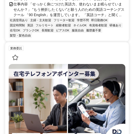
仕事内容 「せっかく身につけた英語力、使わないまま眠らせていま
せんか？」 “もう挫折したくない”と願う人のための英語コーチングス
クール 「90 English」を運営しています。 「英語コーチ」と聞く...
社員登用あり
主婦・主夫歓迎
フリーター歓迎
学歴不問
即日勤務OK
固定時間制
英語
フルリモート
経験者歓迎
ネイルOK
有資格者歓迎
研修あり
在宅OK
ブランクOK
長期歓迎
ピアスOK
服装自由
履歴書不要
髪型・髪色自由
業務委託