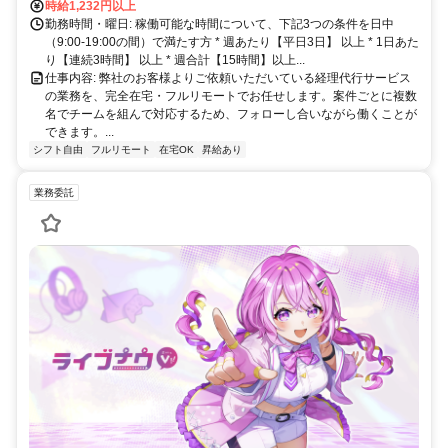
時給1,232円以上
勤務時間・曜日: 稼働可能な時間について、下記3つの条件を日中
（9:00-19:00の間）で満たす方 * 週あたり【平日3日】 以上 * 1日あた
り【連続3時間】 以上 * 週合計【15時間】以上...
仕事内容: 弊社のお客様よりご依頼いただいている経理代行サービス
の業務を、完全在宅・フルリモートでお任せします。案件ごとに複数
名でチームを組んで対応するため、フォローし合いながら働くことが
できます。...
シフト自由
フルリモート
在宅OK
昇給あり
業務委託