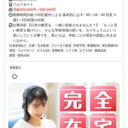
フルリモート
月給200,000円～500,000円
勤務時間詳細 ※対応案件による 基本的には 9：00～18：00 目安 ※
週2～5日程度の出勤
仕事内容 【日本の教育を、一緒に前進させませんか？】 「もっと良
い教育を届けたい」 そんな学校現場の想いを、カリキュラムという
形にしていく仕事です。 私たちは、学校ごとの理念や課題に向き合
いながら...
社員登用あり
主婦・主夫歓迎
フリーター歓迎
学歴不問
車通勤OK
即日勤務OK
英語
フルリモート
ネイルOK
長期歓迎
シフト制
ピアスOK
服装自由
髪型・髪色自由
業務委託