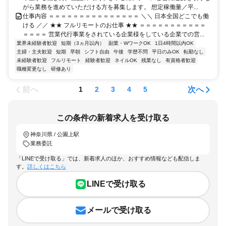
がら業務を進めていただける方を募集します。 想定稼働量／平...
仕事内容 ＝＝＝＝＝＝＝＝＝＝＝＝＝＝＝ ＼＼ 日本全国どこでも働
ける ／／ ★★ フルリモートのお仕事 ★★ ＝＝＝＝＝＝＝＝＝＝＝
＝＝＝＝ 営業代行事業をされている企業様をしている企業での営...
業界未経験者歓迎
短期（3ヵ月以内）
副業・WワークOK
1日4時間以内OK
主婦・主夫歓迎
短期
早朝
シフト自由
午後
学歴不問
平日のみOK
転勤なし
未経験者歓迎
フルリモート
経験者歓迎
ネイルOK
残業なし
有資格者歓迎
職種変更なし
研修あり
前へ
次へ
1
2
3
4
5
この条件の新着求人を受け取る
神奈川県 / 公園上駅
業務委託
「LINEで受け取る」では、新着求人のほか、おすすめ情報なども配信しま
す。
詳しくはこちら
LINEで受け取る
メールで受け取る