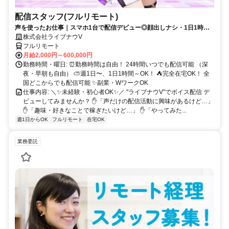
配信スタッフ(フルリモート)
声を使ったお仕事｜スマホ1台で配信デビュー◎顔出しナシ・1日1時間
～OK♪
株式会社ライブナウV
フルリモート
月給2,000円～600,000円
勤務時間・曜日: ⏰勤務時間は自由！ 24時間いつでも配信可能 （深
夜・早朝も自由） ⛅週1日〜、1日1時間～OK！ ⛺完全在宅OK！ 全
国どこからでも配信可能 ✨副業・WワークOK
仕事内容: ＼✨未経験・初心者OK✨／ "ライブナウV"でボイス配信 デ
ビューしてみませんか？ ✋「声だけの配信活動に興味があるけど…」
✋「趣味・好きなことで稼ぎたいけど…」 ✋「やってみた...
週1日からOK
フルリモート
在宅OK
業務委託