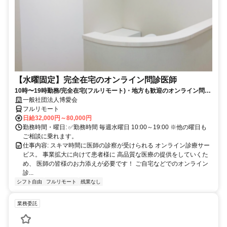
【水曜固定】完全在宅のオンライン問診医師
10時〜19時勤務/完全在宅(フルリモート)・地方も歓迎のオンライン問診
業務
一般社団法人博愛会
フルリモート
日給32,000円～80,000円
勤務時間・曜日: ✅勤務時間 毎週水曜日 10:00～19:00 ※他の曜日も
ご相談に乗れます。
仕事内容: スキマ時間に医師の診察が受けられる オンライン診療サー
ビス。 事業拡大に向けて患者様に 高品質な医療の提供をしていくた
め、 医師の皆様のお力添えが必要です！ ご自宅などでのオンライン
診...
シフト自由
フルリモート
残業なし
業務委託