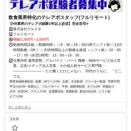
飲食業界特化のテレアポスタッフ(フルリモート)
【HR業界のテレアポ経験1年以上必須】完全在宅⭐
株式会社グルスタ
フルリモート
時給1,300円～2,000円
勤務時間詳細 ＜勤務時間＞ ◇9：30～18：30の間でシフト制 ◇1日5
時間勤務～OK！ ｜月85時間以上の勤務を推奨 ＜シフト例＞ 10：00
～17：00（休憩1時間） 13：00～18：30...
仕事内容 雇用形態：アルバイト・パート 職種：Webサービス法人営
業、広告/メディア法人営業、その他人材サービス専門職 ‥
――――――――‥ ただ働くだけじゃない。 20代のうちに、 「どこ
でも...
業界未経験者歓迎
副業・WワークOK
主婦・主夫歓迎
フリーター歓迎
学歴不問
平日のみOK
転勤なし
フルリモート
午前
経験者歓迎
ネイルOK
研修あり
夕方
在宅OK
ブランクOK
交通費支給
長期歓迎
駅近5分以内
シフト制
ピアスOK
同じ企業の求人
正社員