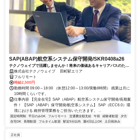
SAP(ABAP)航空系システム保守開発/SKR0408a26
テクノウェイブで活躍しませんか！将来の価値あるキャリアパスのため
の、長期的・安定的なサポートします
株式会社テクノウェイブ 田町駅エリア
フルリモート
時給2,500円
勤務時間 09:00～18:00 （休憩12:00～13:00/実働8時間） 残業は月に
10時間くらいです。
仕事内容 【完全在宅】SAP（ABAP）航空系システム保守開発/長期案
件！ 【SAP（ABAP）保守開発/航空系システム】 SAP（ECC6.0）環
境における 維持管理業務をご担当いただきます。 ...
固定時間制
平日のみOK
フルリモート
交通費全額支給
午前
経験者歓迎
夕方
在宅OK
長期歓迎
フルタイム歓迎
駅近5分以内
週4日以上OK
土日祝休み
正社員