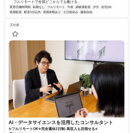
フルリモートで全国どこからでも働ける...
変形労働時間制
転勤なし
フルリモート
午前
経験者歓迎
夕方
在宅OK
長期歓迎
駅近5分以内
長期休暇あり
土日祝休み
服装自由
正社員
AI・データサイエンスを活用したコンサルタント
✨フルリモートOK✨完全週休2日制♪高収入も目指せる⭐