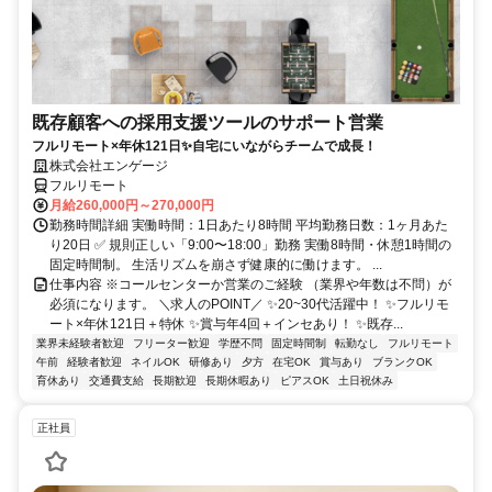
既存顧客への採用支援ツールのサポート営業
フルリモート×年休121日✨自宅にいながらチームで成長！
株式会社エンゲージ
フルリモート
月給260,000円～270,000円
勤務時間詳細 実働時間：1日あたり8時間 平均勤務日数：1ヶ月あた
り20日 ✅ 規則正しい「9:00〜18:00」勤務 実働8時間・休憩1時間の
固定時間制。 生活リズムを崩さず健康的に働けます。 ...
仕事内容 ※コールセンターか営業のご経験 （業界や年数は不問）が
必須になります。 ＼求人のPOINT／ ✨20~30代活躍中！ ✨フルリモ
ート×年休121日＋特休 ✨賞与年4回＋インセあり！ ✨既存...
業界未経験者歓迎
フリーター歓迎
学歴不問
固定時間制
転勤なし
フルリモート
午前
経験者歓迎
ネイルOK
研修あり
夕方
在宅OK
賞与あり
ブランクOK
育休あり
交通費支給
長期歓迎
長期休暇あり
ピアスOK
土日祝休み
正社員