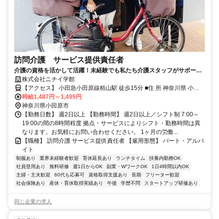
訪問介護 サービス提供責任者
介護の資格を活かして活躍！未経験でも私たち介護スタッフがサポート
します。ニチイでお仕事を始めてみませんか？
株式会社ニチイ学館
【アクセス】 小田急小田原線栢山駅 徒歩15分 ■住 所 神奈川県 小田
時給1,487円～1,495円
原市 曽比3170-2 ■アクセス 小田急小田原線栢山駅 徒歩15分
神奈川県小田原市
【勤務日数】 週2日以上 【勤務時間】 週2日以上／シフト制 7:00～
19:00の間の8時間程度 拠点・サービスによりシフト・勤務時間は異
なります。お気軽にお問い合わせください。 1ヶ月の労働...
【職種】 訪問介護 サービス提供責任者 【雇用形態】 パート・アルバ
イト
制服あり
業界未経験者歓迎
育休延長あり
ランチタイム
扶養内勤務OK
社員登用あり
無料研修
週1日からOK
副業・WワークOK
1日4時間以内OK
主婦・主夫歓迎
60代も応募可
資格取得支援あり
長期
フリーター歓迎
社会保険あり
産休・育休取得実績あり
午後
学歴不問
スタートアップ研修あり
同じ企業の求人