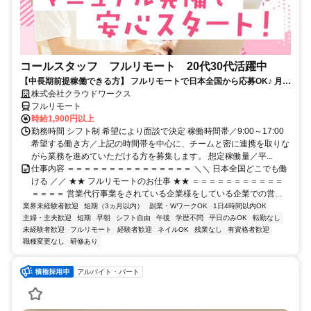
コールスタッフ フルリモート 20代30代活躍中
【中長期前提稼働できる方】 フルリモートで日本全国から応募OK♪ 月稼
働80時間で安定収入！
株式会社クラウドワークス
フルリモート
時給1,900円以上
勤務時間 シフト制 希望により面談で決定 稼働時間帯／9:00～17:00
希望する働き方／上記の時間帯を中心に、チームと密に連携を取りな
がら業務を進めていただける方を募集します。 想定稼働量／平...
仕事内容 ＝＝＝＝＝＝＝＝＝＝＝＝＝＝＝ ＼＼ 日本全国どこでも働
ける ／／ ★★ フルリモートのお仕事 ★★ ＝＝＝＝＝＝＝＝＝＝＝
＝＝＝＝ 営業代行事業をされている企業様をしている企業での営...
業界未経験者歓迎
短期（3ヵ月以内）
副業・WワークOK
1日4時間以内OK
主婦・主夫歓迎
短期
早朝
シフト自由
午後
学歴不問
平日のみOK
転勤なし
未経験者歓迎
フルリモート
経験者歓迎
ネイルOK
残業なし
有資格者歓迎
職種変更なし
研修あり
アルバイト・パート