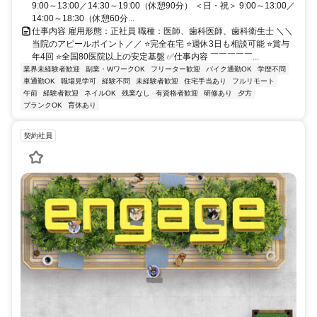
9:00～13:00／14:30～19:00（休憩90分） ＜日・祝＞ 9:00～13:00／
14:00～18:30（休憩60分...
仕事内容 雇用形態：正社員 職種：医師、歯科医師、歯科衛生士 ＼＼
当院のアピールポイント／／ ⭐完全在宅 ⭐週休3日も相談可能 ⭐賞与
年4回 ⭐全国80医院以上の安定基盤 ✅仕事内容 ￣￣￣￣￣...
業界未経験者歓迎
副業・WワークOK
フリーター歓迎
バイク通勤OK
学歴不問
車通勤OK
職場見学可
経験不問
未経験者歓迎
住宅手当あり
フルリモート
午前
経験者歓迎
ネイルOK
残業なし
有資格者歓迎
研修あり
夕方
ブランクOK
育休あり
契約社員