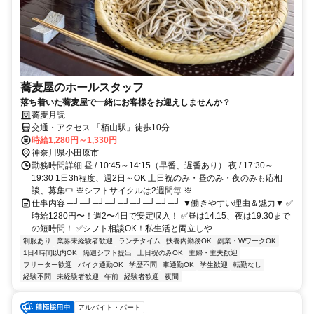
蕎麦屋のホールスタッフ
落ち着いた蕎麦屋で一緒にお客様をお迎えしませんか？
蕎麦月読
交通・アクセス 「栢山駅」徒歩10分
時給1,280円～1,330円
神奈川県小田原市
勤務時間詳細 昼 / 10:45～14:15（早番、遅番あり） 夜 / 17:30～
19:30 1日3h程度、週2日～OK 土日祝のみ・昼のみ・夜のみも応相
談、募集中 ※シフトサイクルは2週間毎 ※...
仕事内容 ─┘─┘─┘─┘─┘─┘─┘─┘─┘ ▼働きやすい理由＆魅力▼ ✅
時給1280円〜！週2〜4日で安定収入！ ✅昼は14:15、夜は19:30まで
の短時間！ ✅シフト相談OK！私生活と両立しや...
制服あり
業界未経験者歓迎
ランチタイム
扶養内勤務OK
副業・WワークOK
1日4時間以内OK
隔週シフト提出
土日祝のみOK
主婦・主夫歓迎
フリーター歓迎
バイク通勤OK
学歴不問
車通勤OK
学生歓迎
転勤なし
経験不問
未経験者歓迎
午前
経験者歓迎
夜間
アルバイト・パート