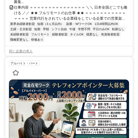
募集...
仕事内容 ＝＝＝＝＝＝＝＝＝＝＝＝＝＝＝ ＼＼ 日本全国どこでも働
ける ／／ ★★ フルリモートのお仕事 ★★ ＝＝＝＝＝＝＝＝＝＝＝
＝＝＝＝ 営業代行をされている企業様をしている企業での営業架...
業界未経験者歓迎
短期（3ヵ月以内）
副業・WワークOK
1日4時間以内OK
主婦・主夫歓迎
短期
早朝
シフト自由
午後
学歴不問
平日のみOK
転勤なし
未経験者歓迎
フルリモート
経験者歓迎
ネイルOK
残業なし
有資格者歓迎
職種変更なし
研修あり
同じ企業の求人
アルバイト・パート