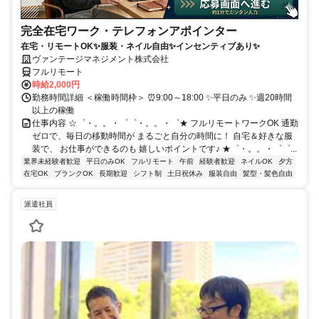
完全在宅ワーク・テレフォンアポインター
在宅・リモートOK✨服装・ネイル自由✨インセンティブあり✨
ヴァンテージマネジメント株式会社
フルリモート
時給2,000円
勤務時間詳細 ＜稼働時間枠＞ ⏰9:00～18:00 ✨平日のみ ✨週20時間
以上の稼働
仕事内容 ☆゜・。。・゜゜・。。・゜★ フルリモートワークOK 通勤
ゼロで、毎日の移動時間が まるごと自分の時間に！ 自宅＆好きな服
装で、 お仕事ができるのも 嬉しいポイントです♪ ★゜・。。・゜゜...
業界未経験者歓迎
平日のみOK
フルリモート
午前
経験者歓迎
ネイルOK
夕方
在宅OK
ブランクOK
長期歓迎
シフト制
土日祝休み
服装自由
髪型・髪色自由
派遣社員