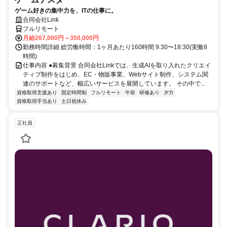
ゲーム好きの集中力を、ITの仕事に。
合同会社Link
フルリモート
月給267,000円～350,000円
勤務時間詳細 総労働時間：1ヶ月あたり160時間 9:30〜18:30(実働8
時間)
仕事内容 ●募集背景 合同会社Linkでは、生成AIを取り入れたクリエイ
ティブ制作をはじめ、EC・物販事業、Webサイト制作、システム関
連のサポートなど、幅広いサービスを展開しています。 その中で...
資格取得支援あり
固定時間制
フルリモート
午前
研修あり
夕方
資格取得手当あり
土日祝休み
正社員