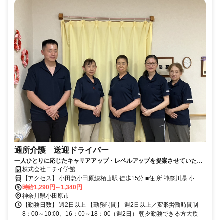
通所介護 送迎ドライバー
一人ひとりに応じたキャリアアップ・レベルアップを提案させていただ
きます！
株式会社ニチイ学館
【アクセス】 小田急小田原線栢山駅 徒歩15分 ■住 所 神奈川県 小田
時給1,290円～1,340円
原市 曽比3170-2 ■アクセス 小田急小田原線栢山駅 徒歩15分
神奈川県小田原市
【勤務日数】 週2日以上 【勤務時間】 週2日以上／変形労働時間制
8：00～10:00、16：00～18：00（週2日） 朝夕勤務できる方大歓