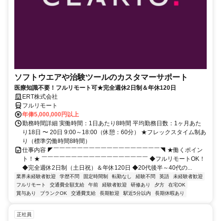
ソフトウエアや治験ツールのカスタマーサポート
医療知識不要！フルリモート可★完全週休2日制＆年休120日
ERT株式会社
フルリモート
年俸5,000,000円以上
勤務時間詳細 実働時間：1日あたり8時間 平均勤務日数：1ヶ月あた
り18日 〜 20日 9:00～18:00（休憩：60分） ★フレックスタイム制あ
り（標準労働時間8時間）
仕事内容 ◤￣￣￣￣￣￣￣￣￣￣￣￣￣￣￣￣￣￣◥ ★働くポイン
ト！★ ￣￣￣￣￣￣￣￣￣￣￣￣￣￣￣￣￣￣ ◆フルリモートOK！
◆完全週休2日制（土日祝）＆年休120日 ◆20代後半～40代の...
業界未経験者歓迎
学歴不問
固定時間制
転勤なし
経験不問
英語
未経験者歓迎
フルリモート
交通費全額支給
午前
経験者歓迎
研修あり
夕方
在宅OK
賞与あり
ブランクOK
交通費支給
長期歓迎
駅近5分以内
長期休暇あり
正社員