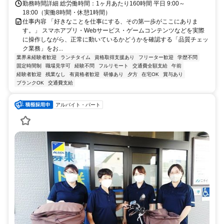
勤務時間詳細 総労働時間：1ヶ月あたり160時間 平日 9:00～
18:00（実働8時間・休憩1時間）
仕事内容 「好きなことを仕事にする、その第一歩がここにありま
す。」 スマホアプリ・Webサービス・ゲームコンテンツなどを実際
に操作しながら、正常に動いているかどうかを確認する「品質チェッ
ク業務」をお...
業界未経験者歓迎
ランチタイム
資格取得支援あり
フリーター歓迎
学歴不問
固定時間制
職場見学可
経験不問
フルリモート
交通費全額支給
午前
経験者歓迎
残業なし
有資格者歓迎
研修あり
夕方
在宅OK
賞与あり
ブランクOK
交通費支給
アルバイト・パート