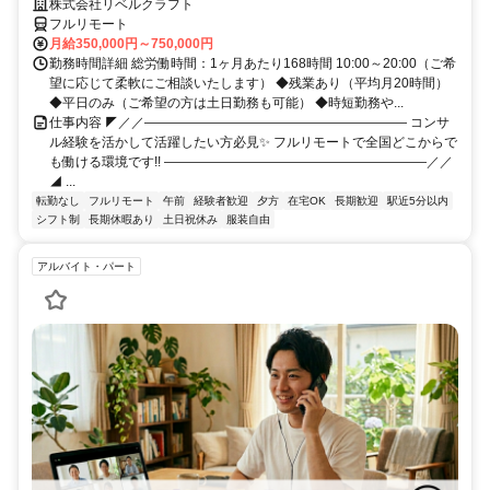
株式会社リベルクラフト
フルリモート
月給350,000円～750,000円
勤務時間詳細 総労働時間：1ヶ月あたり168時間 10:00～20:00（ご希
望に応じて柔軟にご相談いたします） ◆残業あり（平均月20時間）
◆平日のみ（ご希望の方は土日勤務も可能） ◆時短勤務や...
仕事内容 ◤／／―――――――――――――――――――― コンサ
ル経験を活かして活躍したい方必見✨ フルリモートで全国どこからで
も働ける環境です!! ――――――――――――――――――――／／
◢ ...
転勤なし
フルリモート
午前
経験者歓迎
夕方
在宅OK
長期歓迎
駅近5分以内
シフト制
長期休暇あり
土日祝休み
服装自由
アルバイト・パート