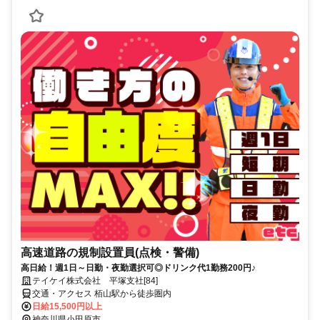
高速道路の規制設置員(点検・警備)
高日給！週1日～日勤・夜勤選択可◎ドリンク代1勤務200円♪
テイケイ株式会社 平塚支社[84]
交通・アクセス 栢山駅から徒歩圏内
日給15,500円以上
神奈川県小田原市