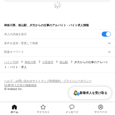
神奈川県、栢山駅、夕方からの仕事のアルバイト・バイト求人情報
求人の詳細を表示
条件を追加・変更して検索
市区町村を追加・変更
関連キーワード
完全在宅ワーク 全国
シール貼り 在宅
現在地周辺
ガチャガチャ
犬カフェ
神奈川県
駅を追加・変更
バイトTOP
神奈川県
小田原市
栢山駅
夕方からの仕事のアルバイ
神奈川県
すべて
ト・バイト・求人
横浜市
すべて
職種を追加・変更
JR東海道本線(東京～熱海)
鶴見区
神奈川区
西区
中区
南区
保土ケ谷区
磯子区
金沢区
港北区
戸塚区
港南区
川崎駅
横浜駅
戸塚駅
大船駅
藤沢駅
辻堂駅
茅ケ崎駅
平塚駅
大磯駅
二宮駅
国府津駅
飲食・フードサービス
旭区
緑区
瀬谷区
栄区
泉区
青葉区
都筑区
特徴を追加・変更
鴨宮駅
小田原駅
早川駅
根府川駅
真鶴駅
湯河原駅
飲食・フードサービス
すべて
ヘルプ・お問い合わせ
サイトマップ
利用規約・プライバシーポリシー
川崎市
すべて
ホールスタッフ
キッチンスタッフ
皿洗い・洗い場
精肉・鮮魚加工
給食調理
人気
[企業]求人広告の掲載相談
JR南武線
川崎区
幸区
中原区
高津区
多摩区
宮前区
麻生区
雇用形態を追加・変更
パン屋（ベーカリー）
フードカウンター販売員
バー（BAR）・バーテンダー
日払いOK
高校生歓迎
学生歓迎
深夜の仕事
髪型・髪色自由
ひげOK
ネイルOK
川崎駅
尻手駅
矢向駅
鹿島田駅
平間駅
向河原駅
武蔵小杉駅
武蔵中原駅
武蔵新城駅
飲食店補助（開店・閉店準備）
飲食店（店長・マネージャー）
新着求人を受け取る
相模原市
すべて
ピアスOK
アルバイト・パート
履歴書不要
オープニングスタッフ
留学生・外国人活躍中
武蔵溝ノ口駅
津田山駅
久地駅
宿河原駅
登戸駅
中野島駅
稲田堤駅
八丁畷駅
都道府県を変更
営業・販売
緑区
中央区
南区
勤務期間
正社員
川崎新町駅
小田栄駅
浜川崎駅
営業・販売
すべて
短期
契約社員
単発・1日OK
長期
期間限定（春夏冬休み等）
横須賀市
平塚市
鎌倉市
藤沢市
小田原市
茅ヶ崎市
逗子市
三浦市
秦野市
厚木市
JR鶴見線
営業
テレフォンアポインター（テレアポ）
ルートセールス
コンビニ
シフト
派遣社員
大和市
伊勢原市
海老名市
座間市
南足柄市
綾瀬市
三浦郡
高座郡
中郡
足柄上郡
鶴見駅
国道駅
鶴見小野駅
弁天橋駅
浅野駅
新芝浦駅
海芝浦駅
安善駅
大川駅
フードカウンター販売員
アパレル
家電量販店・携帯販売（携帯ショップ）
土日祝のみOK
業務委託
平日のみOK
週1日からOK
週2・3日からOK
週4日以上OK
ホーム
マイリスト
メッセージ
マイページ
足柄下郡
愛甲郡
武蔵白石駅
浜川崎駅
昭和駅
扇町駅
販売店（店長・マネージャー）
その他販売