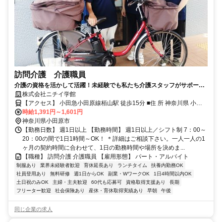
訪問介護 介護職員
介護の資格を活かして活躍！未経験でも私たち介護スタッフがサポート
します。ニチイでお仕事を始めてみませんか
株式会社ニチイ学館
【アクセス】 小田急小田原線栢山駅 徒歩15分 ■住 所 神奈川県 小田
時給1,391円～1,601円
原市 曽比3170-2 ■アクセス 小田急小田原線栢山駅 徒歩15分
神奈川県小田原市
【勤務日数】 週1日以上 【勤務時間】 週1日以上／シフト制 7：00～
20：00の間で1日1時間～OK！ ＊詳細はご相談下さい。一人一人の1
ヶ月の契約時間に合わせて、1日の勤務時間や場所を決めま...
【職種】 訪問介護 介護職員 【雇用形態】 パート・アルバイト
制服あり
業界未経験者歓迎
育休延長あり
ランチタイム
扶養内勤務OK
社員登用あり
無料研修
週1日からOK
副業・WワークOK
1日4時間以内OK
土日祝のみOK
主婦・主夫歓迎
60代も応募可
資格取得支援あり
長期
フリーター歓迎
社会保険あり
産休・育休取得実績あり
早朝
午後
同じ企業の求人