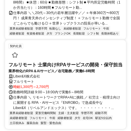
8時間） ■ 休憩：60分 ■ 勤務形態：シフト制 ■ 平均所定労働時間（1
か月当たり）：160時間 ■ フルリモート勤...
仕事内容 ＼＼20代～30代の若年層活躍中／／ ⭐ 年俸360万〜800万
円！ 成果青天井のインセンティブ制度！ ⭐ フルリモート勤務で全国
どこからでも働ける◎ ⭐ 世界トップクラスの院長が率いる...
業界未経験者歓迎
学歴不問
転勤なし
未経験者歓迎
フルリモート
午前
経験者歓迎
有資格者歓迎
夕方
ブランクOK
長期歓迎
シフト制
長期休暇あり
契約社員
フルリモート 士業向けRPAサービスの開発・保守担当
業界特化のRPA＆AIサービス／在宅勤務／実働6-8時間
Liber&X株式会社
フルリモート
時給1,300円～2,700円
勤務時間詳細 9:00～18:00内で実働6～8時間
仕事内容 ＼ リモートワークでRPA×AIに挑戦 ／ 社労士・税理士向け
に展開する RPA・AIサービス『ENROBO』で急成長中な
Liber&X（リベルアンドエックス）です。 ・・・・・・・・・...
業界未経験者歓迎
変形労働時間制
主婦・主夫歓迎
学歴不問
経験不問
未経験者歓迎
フルリモート
午前
経験者歓迎
夕方
在宅OK
駅近5分以内
土日祝休み
服装自由
髪型・髪色自由