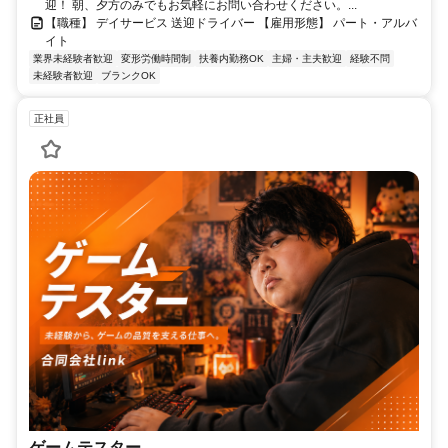
迎！ 朝、夕方のみでもお気軽にお問い合わせください。...
【職種】 デイサービス 送迎ドライバー 【雇用形態】 パート・アルバ
イト
業界未経験者歓迎
変形労働時間制
扶養内勤務OK
主婦・主夫歓迎
経験不問
未経験者歓迎
ブランクOK
正社員
ゲームテスター