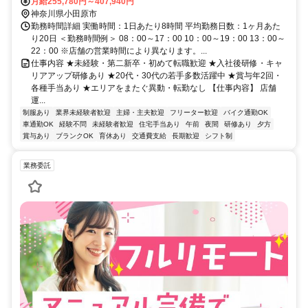
月給255,780円～407,940円
神奈川県小田原市
勤務時間詳細 実働時間：1日あたり8時間 平均勤務日数：1ヶ月あた
り20日 ＜勤務時間例＞ 08：00～17：00 10：00～19：00 13：00～
22：00 ※店舗の営業時間により異なります。...
仕事内容 ★未経験・第二新卒・初めて転職歓迎 ★入社後研修・キャ
リアアップ研修あり ★20代・30代の若手多数活躍中 ★賞与年2回・
各種手当あり ★エリアをまたぐ異動・転勤なし 【仕事内容】 店舗
運...
制服あり
業界未経験者歓迎
主婦・主夫歓迎
フリーター歓迎
バイク通勤OK
車通勤OK
経験不問
未経験者歓迎
住宅手当あり
午前
夜間
研修あり
夕方
賞与あり
ブランクOK
育休あり
交通費支給
長期歓迎
シフト制
業務委託