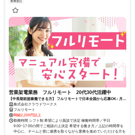
業務委託
営業架電業務 フルリモート 20代30代活躍中
【中長期前提稼働できる方】 フルリモートで日本全国から応募OK♪ 月稼
働40時間で安定収入！
株式会社クラウドワークス
フルリモート
時給2,200円以上
勤務時間 シフト制 希望により面談で決定 稼働時間帯／平日
9:00~17:00の間でご相談の上決定 希望する働き方／上記の時間帯を
中心に、チームと密に連携を取りながら業務を進めていただける方を