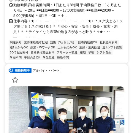
勤務時間詳細 実働時間：1日あたり8時間 平均勤務日数：1ヶ月あた
り4日 〜 20日 ■■日勤■■8:00～17:00(実働8h) ■■夜勤■■20:00～
5:00(実働8h) ＊週1日～OK ＊土...
仕事内容 ⭐★・‥…―━…‥・‥…━―…‥・★⭐ ＊スグ決まる！ス
グ働ける！スグ稼げる！＊ ＊安心・安定・安全！成長・充実・満
足！＊ ＊テイケイなら希望の働き方がきっと叶う＊ ⭐★・‥…
―━…‥・‥…...
制服あり
業界未経験者歓迎
短期（3ヵ月以内）
扶養内勤務OK
社員登用あり
週1日からOK
副業・WワークOK
土日祝のみOK
主婦・主夫歓迎
週1シフト提出
60代も応募可
資格取得支援あり
フリーター歓迎
短期
早朝
シフト自由
学歴不問
平日のみOK
学生歓迎
経験不問
アルバイト・パート