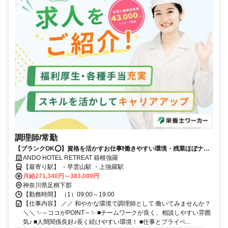
調理師/常勤
【ブランクOK⭕️】資格を活かすお仕事❗️働きやすい環境・残業ほぼナシ
✨
ANDO HOTEL RETREAT 箱根強羅
【最寄り駅】 ・早雲山駅 ・上強羅駅
月給271,340円～383,080円
神奈川県足柄下郡
【勤務時間】 （1）09:00～19:00
【仕事内容】 ／／ 和やかな環境で調理師として 働いてみませんか？
＼＼ ✨～ココがPOINT～✨ ■チームワークが良く、相談しやすい雰囲
気♪ ■人間関係良好♪長く続けやすい環境！ ■仕事とプライベ...