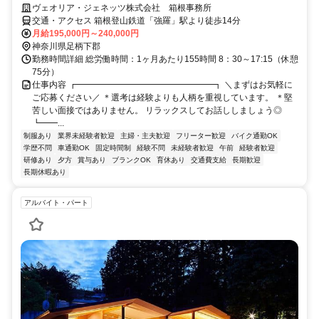
ヴェオリア・ジェネッツ株式会社 箱根事務所
交通・アクセス 箱根登山鉄道「強羅」駅より徒歩14分
月給195,000円～240,000円
神奈川県足柄下郡
勤務時間詳細 総労働時間：1ヶ月あたり155時間 8：30～17:15（休憩
75分）
仕事内容 ┏━━━━━━━━━━━━━━━━┓ ＼まずはお気軽に
ご応募ください／ ＊選考は経験よりも人柄を重視しています。 ＊堅
苦しい面接ではありません。 リラックスしてお話ししましょう◎
┗━━...
制服あり
業界未経験者歓迎
主婦・主夫歓迎
フリーター歓迎
バイク通勤OK
学歴不問
車通勤OK
固定時間制
経験不問
未経験者歓迎
午前
経験者歓迎
研修あり
夕方
賞与あり
ブランクOK
育休あり
交通費支給
長期歓迎
長期休暇あり
アルバイト・パート