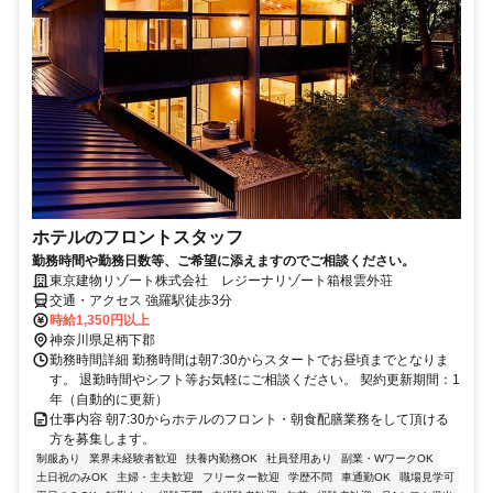
ホテルのフロントスタッフ
勤務時間や勤務日数等、ご希望に添えますのでご相談ください。
東京建物リゾート株式会社 レジーナリゾート箱根雲外荘
交通・アクセス 強羅駅徒歩3分
時給1,350円以上
神奈川県足柄下郡
勤務時間詳細 勤務時間は朝7:30からスタートでお昼頃までとなりま
す。 退勤時間やシフト等お気軽にご相談ください。 契約更新期間：1
年（自動的に更新）
仕事内容 朝7:30からホテルのフロント・朝食配膳業務をして頂ける
方を募集します。
制服あり
業界未経験者歓迎
扶養内勤務OK
社員登用あり
副業・WワークOK
土日祝のみOK
主婦・主夫歓迎
フリーター歓迎
学歴不問
車通勤OK
職場見学可