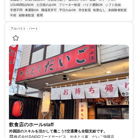
1日4時間以内OK
土日祝のみOK
フリーター歓迎
バイク通勤OK
シフト自由
学歴不問
車通勤OK
職場見学可
平日のみOK
学生歓迎
転勤なし
未経験者歓迎
午前
経験者歓迎
夜間
アルバイト・パート
飲食店のホールstaff
外国語のスキルを活かして働こう‼交通費も全額支給です。
株式会社DAIGOフードサービス やきとり家 だいご強羅店