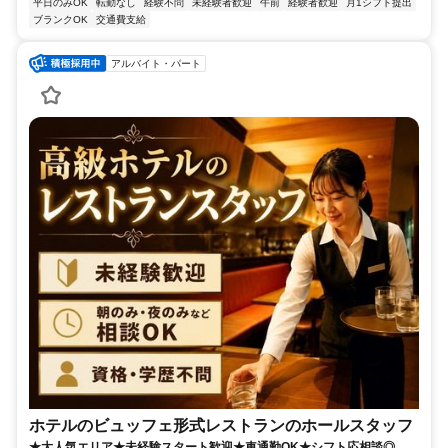
平日のみOK
転勤なし
経験不問
未経験者歓迎
午前
経験者歓迎
月1シフト提出
ブランクOK
交通費支給
アルバイト・パート
ホテルのビュッフェ形式レストランのホールスタッフ
★大人気エリア★未経験スタート歓迎★車通勤OK★シフト応相談◎