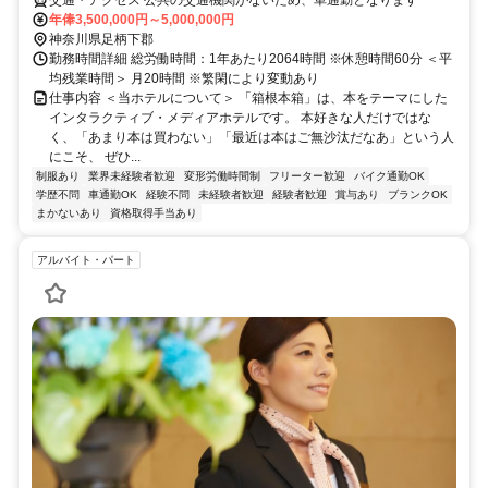
交通・アクセス 公共の交通機関がないため、車通勤となります
年俸3,500,000円～5,000,000円
神奈川県足柄下郡
勤務時間詳細 総労働時間：1年あたり2064時間 ※休憩時間60分 ＜平
均残業時間＞ 月20時間 ※繁閑により変動あり
仕事内容 ＜当ホテルについて＞ 「箱根本箱」は、本をテーマにした
インタラクティブ・メディアホテルです。 本好きな人だけではな
く、「あまり本は買わない」「最近は本はご無沙汰だなあ」という人
にこそ、 ぜひ...
制服あり
業界未経験者歓迎
変形労働時間制
フリーター歓迎
バイク通勤OK
学歴不問
車通勤OK
経験不問
未経験者歓迎
経験者歓迎
賞与あり
ブランクOK
まかないあり
資格取得手当あり
アルバイト・パート