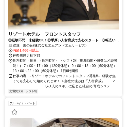
リゾートホテル フロントスタッフ
◎経験不問！未経験OK！◎手厚い人材育成で安心スタート！◎幅広い世
代の方が活躍中！
強羅 風の音(株式会社エムアンドエムサービス)
時給1,400円以上
神奈川県足柄下郡
勤務時間・曜日: 〈勤務時間〉 ・シフト制（勤務時間や日数は相談可
能！） 7：00～17：00（120分休憩） 9：00～18：00（60分休憩）
13：00～22：00（60分休憩） 1日8時間程...
仕事内容: ～リゾートホテルでのフロントスタッフ募集!!～ 経験が無
くても安心して始められます！ ⇓当社の強みは『人材育成』 ￣￣V￣
￣￣￣￣￣￣￣￣￣ 1人1人のスキルに応じた独自の 育成システ...
交通費支給
シフト制
アルバイト・パート