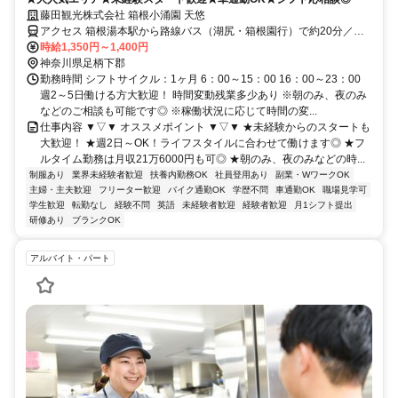
藤田観光株式会社 箱根小涌園 天悠
アクセス 箱根湯本駅から路線バス（湖尻・箱根園行）で約20分／
「天悠」バス停下車、徒歩すぐ／車通勤OK／交通費規定内支給
時給1,350円～1,400円
神奈川県足柄下郡
勤務時間 シフトサイクル：1ヶ月 6：00～15：00 16：00～23：00
週2～5日働ける方大歓迎！ 時間変動残業多少あり ※朝のみ、夜のみ
などのご相談も可能です◎ ※稼働状況に応じて時間の変...
仕事内容 ▼▽▼ オススメポイント ▼▽▼ ★未経験からのスタートも
大歓迎！ ★週2日～OK！ライフスタイルに合わせて働けます◎ ★フ
ルタイム勤務は月収21万6000円も可◎ ★朝のみ、夜のみなどの時...
制服あり
業界未経験者歓迎
扶養内勤務OK
社員登用あり
副業・WワークOK
主婦・主夫歓迎
フリーター歓迎
バイク通勤OK
学歴不問
車通勤OK
職場見学可
学生歓迎
転勤なし
経験不問
英語
未経験者歓迎
経験者歓迎
月1シフト提出
研修あり
ブランクOK
アルバイト・パート