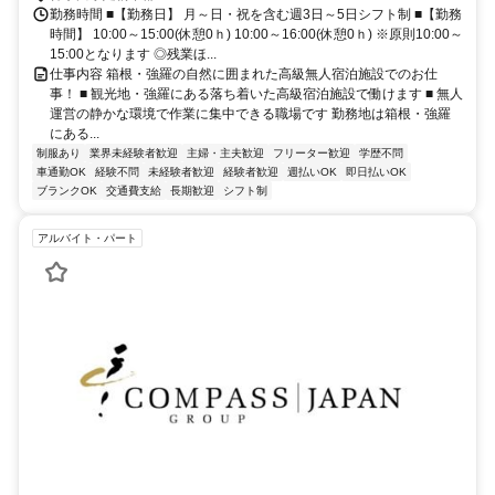
勤務時間 ■【勤務日】 月～日・祝を含む週3日～5日シフト制 ■【勤務
時間】 10:00～15:00(休憩0ｈ) 10:00～16:00(休憩0ｈ) ※原則10:00～
15:00となります ◎残業ほ...
仕事内容 箱根・強羅の自然に囲まれた高級無人宿泊施設でのお仕
事！ ■ 観光地・強羅にある落ち着いた高級宿泊施設で働けます ■ 無人
運営の静かな環境で作業に集中できる職場です 勤務地は箱根・強羅
にある...
制服あり
業界未経験者歓迎
主婦・主夫歓迎
フリーター歓迎
学歴不問
車通勤OK
経験不問
未経験者歓迎
経験者歓迎
週払いOK
即日払いOK
ブランクOK
交通費支給
長期歓迎
シフト制
アルバイト・パート