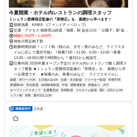
今夏開業・ホテル内レストランの調理スタッフ
ミシュラン星獲得店監修の『茶懐石』を、基礎から学べます！
箱根強羅 KAIKA (ファンドディベロップ)
交通・アクセス 箱根登山鉄道「強羅」駅 徒歩12分 「公園下」駅 徒歩
7分
時給1,300円～1,500円
神奈川県足柄下郡
勤務時間詳細 ＊シフト制（朝のみ、夕方～夜のみなど、ライフスタ
イルに応じて選択可能） └朝番7:00～11:00、6:00～10:00 └夜番
13:00～18:00の間で4時間から ＊週3日から相談可...
仕事内容 2026年夏オープン予定の ホテル内レストランで働く調理ス
タッフ募集 ★ミシュラン星獲得店監修の『茶懐石』を、 基礎から学
べる環境です。 ★朝番のみ、夜番のみなど、 ライフスタイルに...
副業・WワークOK
土日祝のみOK
主婦・主夫歓迎
フリーター歓迎
学歴不問
車通勤OK
学生歓迎
未経験者歓迎
午前
経験者歓迎
研修あり
夕方
オープニングスタッフ
交通費支給
長期歓迎
フルタイム歓迎
週2・3日からOK
シフト制
深夜
週4日以上OK
正社員