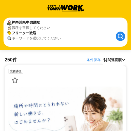
神奈川県
中強羅駅
職種を選択してください
フリーター歓迎
キーワードを選択してください
250件
条件保存
関連度順
業務委託