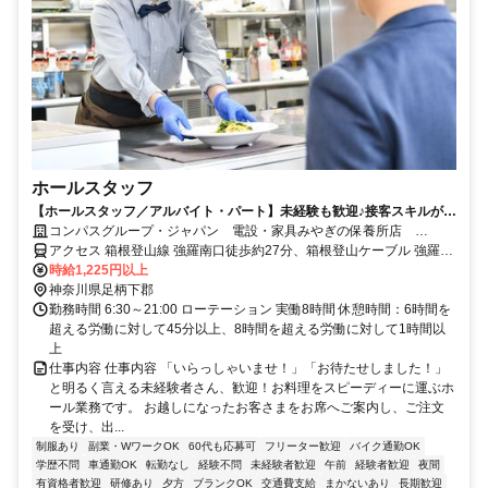
ホールスタッフ
【ホールスタッフ／アルバイト・パート】未経験も歓迎♪接客スキルが活
かせる！
コンパスグループ・ジャパン 電設・家具みやぎの保養所店
21018_p
アクセス 箱根登山線 強羅南口徒歩約27分、箱根登山ケーブル 強羅南
口徒歩約27分、箱根登山線 彫刻の森徒歩約27分
時給1,225円以上
神奈川県足柄下郡
勤務時間 6:30～21:00 ローテーション 実働8時間 休憩時間：6時間を
超える労働に対して45分以上、8時間を超える労働に対して1時間以
上
仕事内容 仕事内容 「いらっしゃいませ！」「お待たせしました！」
と明るく言える未経験者さん、歓迎！お料理をスピーディーに運ぶホ
ール業務です。 お越しになったお客さまをお席へご案内し、ご注文
を受け、出...
制服あり
副業・WワークOK
60代も応募可
フリーター歓迎
バイク通勤OK
学歴不問
車通勤OK
転勤なし
経験不問
未経験者歓迎
午前
経験者歓迎
夜間
有資格者歓迎
研修あり
夕方
ブランクOK
交通費支給
まかないあり
長期歓迎