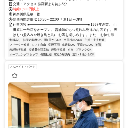
交通・アクセス 強羅駅より徒歩5分
時給1,500円以上
神奈川県足柄下郡
勤務時間詳細 ⏰16:30～22:00 ＊週1日～OK!!
仕事内容 ■━━━━━━━━━━━━━━━━━■ 1997年創業、 小
田原に一号店をオープン。 醤油味のもつ煮込み発祥のお店です。 夜
はもつ煮込みや焼き鳥と共に お酒を楽しめます。また、 お持ち帰...
制服あり
扶養内勤務OK
週1日からOK
土日祝のみOK
主婦・主夫歓迎
フリーター歓迎
シフト自由
学歴不問
車通勤OK
平日のみOK
英語
未経験者歓迎
交通費全額支給
経験者歓迎
夕方
ブランクOK
オープニングスタッフ
長期歓迎
駅近5分以内
週2・3日からOK
アルバイト・パート