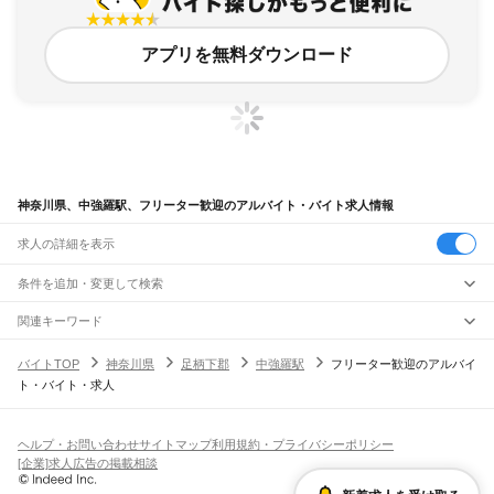
アプリを無料ダウンロード
神奈川県、中強羅駅、フリーター歓迎のアルバイト・バイト求人情報
求人の詳細を表示
条件を追加・変更して検索
市区町村を追加・変更
関連キーワード
完全在宅ワーク 全国
シール貼り 在宅
現在地周辺
ガチャガチャ
犬カフェ
神奈川県
駅を追加・変更
バイトTOP
神奈川県
足柄下郡
中強羅駅
フリーター歓迎のアルバイ
神奈川県
すべて
ト・バイト・求人
横浜市
すべて
職種を追加・変更
JR東海道本線(東京～熱海)
鶴見区
神奈川区
西区
中区
南区
保土ケ谷区
磯子区
金沢区
港北区
戸塚区
港南区
川崎駅
横浜駅
戸塚駅
大船駅
藤沢駅
辻堂駅
茅ケ崎駅
平塚駅
大磯駅
二宮駅
国府津駅
飲食・フードサービス
旭区
緑区
瀬谷区
栄区
泉区
青葉区
都筑区
特徴を追加・変更
鴨宮駅
小田原駅
早川駅
根府川駅
真鶴駅
湯河原駅
飲食・フードサービス
すべて
ヘルプ・お問い合わせ
サイトマップ
利用規約・プライバシーポリシー
川崎市
すべて
ホールスタッフ
キッチンスタッフ
皿洗い・洗い場
精肉・鮮魚加工
給食調理
人気
[企業]求人広告の掲載相談
JR南武線
川崎区
幸区
中原区
高津区
多摩区
宮前区
麻生区
雇用形態を追加・変更
パン屋（ベーカリー）
フードカウンター販売員
バー（BAR）・バーテンダー
日払いOK
高校生歓迎
学生歓迎
深夜の仕事
髪型・髪色自由
ひげOK
ネイルOK
川崎駅
尻手駅
矢向駅
鹿島田駅
平間駅
向河原駅
武蔵小杉駅
武蔵中原駅
武蔵新城駅