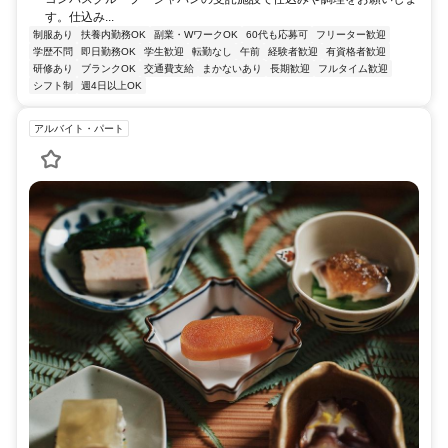
す。仕込み...
制服あり
扶養内勤務OK
副業・WワークOK
60代も応募可
フリーター歓迎
学歴不問
即日勤務OK
学生歓迎
転勤なし
午前
経験者歓迎
有資格者歓迎
研修あり
ブランクOK
交通費支給
まかないあり
長期歓迎
フルタイム歓迎
シフト制
週4日以上OK
アルバイト・パート