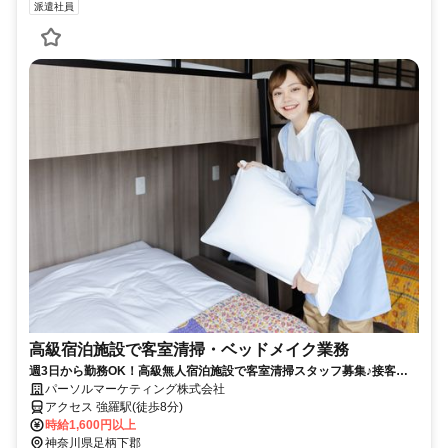
派遣社員
高級宿泊施設で客室清掃・ベッドメイク業務
週3日から勤務OK！高級無人宿泊施設で客室清掃スタッフ募集♪接客な
しだからコツコツ作業が好きな方におすすめ。時給1600円＆短時間勤務
パーソルマーケティング株式会社
で家庭やプライベートと両立しながら働けるお仕事です！
アクセス 強羅駅(徒歩8分)
時給1,600円以上
神奈川県足柄下郡