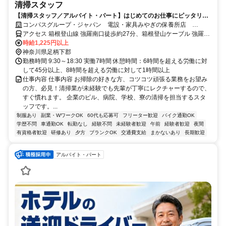
清掃スタッフ
【清掃スタッフ／アルバイト・パート】はじめてのお仕事にピッタリ！
未経験者歓迎♪
コンパスグループ・ジャパン 電設・家具みやぎの保養所店
21018_p
アクセス 箱根登山線 強羅南口徒歩約27分、箱根登山ケーブル 強羅南
口徒歩約27分、箱根登山線 彫刻の森徒歩約27分
時給1,225円以上
神奈川県足柄下郡
勤務時間 9:30～18:30 実働7時間 休憩時間：6時間を超える労働に対
して45分以上、8時間を超える労働に対して1時間以上
仕事内容 仕事内容 お掃除の好きな方、コツコツ頑張る業務をお望み
の方、必見！清掃業が未経験でも先輩が丁寧にレクチャーするので、
すぐ慣れます。 企業のビル、病院、学校、寮の清掃を担当するスタ
ッフです。...
制服あり
副業・WワークOK
60代も応募可
フリーター歓迎
バイク通勤OK
学歴不問
車通勤OK
転勤なし
経験不問
未経験者歓迎
午前
経験者歓迎
夜間
有資格者歓迎
研修あり
夕方
ブランクOK
交通費支給
まかないあり
長期歓迎
アルバイト・パート