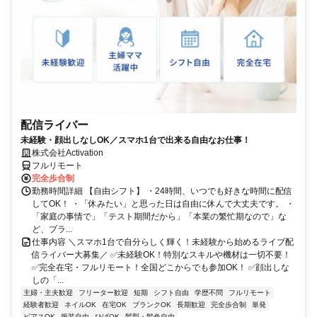
配信ライバー
未経験・顔出しなしOK／スマホ1台で出来る自由なお仕事！
株式会社Activation
フルリモート
完全歩合制
勤務時間詳細 【自由シフト】 ・24時間、いつでも好きな時間に配信
してOK！ ・「休みたい」と思った日は自由に休んで大丈夫です。 ・
「家庭の事情で」「テスト期間だから」「本業の繁忙期なので」な
ど、プラ...
仕事内容 ＼スマホ1台で自分らしく輝く！未経験から始めるライブ配
信ライバー大募集／ ✅未経験OK！特別なスキルや機材は一切不要！
✅完全在宅・フルリモート！全国どこからでも参加OK！ ✅顔出しな
しの「...
主婦・主夫歓迎
フリーター歓迎
短期
シフト自由
学歴不問
フルリモート
経験者歓迎
ネイルOK
在宅OK
ブランクOK
長期歓迎
完全歩合制
単発
ピアスOK
服装自由
ひげOK
髪型・髪色自由