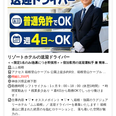
リゾートホテルの送迎ドライバー
＜＜限定1名のみ/急募につき即採用＞＞宿泊客用の送迎運転手 兼 簡単な
清掃とレストランの片付け★交通費支給★賄いあり★
ふふ箱根
アクセス 箱根登山ケーブル 公園上徒歩約8分、箱根登山ケーブル 強
羅北口(ケーブル)徒歩約11分、箱根登山線 強羅北口徒歩約11分 箱根
時給1,350円
登山鉄道「強羅駅」から徒歩5分
神奈川県足柄下郡
勤務時間 シフトサイクル：1ヶ月 9：00～18：00（休憩1時間） ＊時
間変動あり ＊残業多少あり ＊週4日から勤務OKでしっかり働けま
す！
仕事内容 ▼▽▼ オススメポイント ▼▽▼ ＼箱根・強羅のラグジュア
リーホテル『ふふ箱根』／ 送迎ドライバーを募集いたします！ 箱根
連山に囲まれた絶景のを臨むロケーションと、 落ち着いた空間が魅
力の...