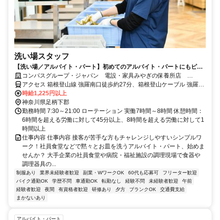
洗い場スタッフ
【洗い場／アルバイト・パート】初めてのアルバイト・パートにもピッ
タリ！未経験歓迎♪
コンパスグループ・ジャパン 電設・家具みやぎの保養所店
21018_p
アクセス 箱根登山線 強羅南口徒歩約27分、箱根登山ケーブル 強羅南
口徒歩約27分、箱根登山線 彫刻の森徒歩約27分
時給1,225円以上
神奈川県足柄下郡
勤務時間 7:30～21:00 ローテーション 実働7時間～8時間 休憩時間：
6時間を超える労働に対して45分以上、8時間を超える労働に対して1
時間以上
仕事内容 仕事内容 接客が苦手な方もチャレンジしやすいシンプルワ
ーク！社員食堂などで黙々とお皿を洗うアルバイト・パート、始めま
せんか？ 大手企業の社員食堂や病院・福祉施設の調理現場で食器や
調理器具の...
制服あり
業界未経験者歓迎
副業・WワークOK
60代も応募可
フリーター歓迎
バイク通勤OK
学歴不問
車通勤OK
転勤なし
経験不問
未経験者歓迎
午前
経験者歓迎
夜間
有資格者歓迎
研修あり
夕方
ブランクOK
交通費支給
まかないあり
アルバイト・パート