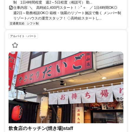
制 1日4時間程度 週2～5日程度（相談可） 勤...
仕事内容: ＼ 高時給1,400円スタート！ :･ﾟ＋ ／ 1日4時間OK◎
週2日～勤務相談OK◎ 箱根・強羅のリゾート施設で働く メンバー制
リゾートハウスの運営スタッフ！ ◇高時給スタートし...
交通費支給
シフト制
アルバイト・パート
飲食店のキッチン(焼き場)staff