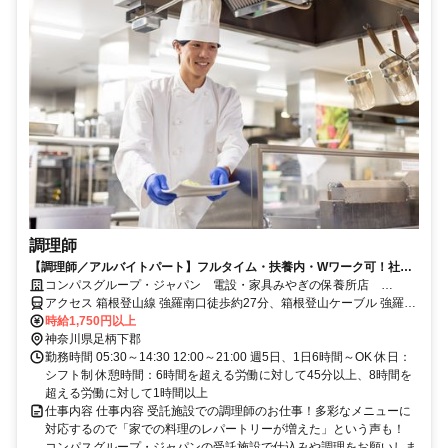
調理師
【調理師／アルバイトパート】フルタイム・扶養内・Wワーク可！社員
登用の実績あり
コンパスグループ・ジャパン 電設・家具みやぎの保養所店
21018_p
アクセス 箱根登山線 強羅南口徒歩約27分、箱根登山ケーブル 強羅南
口徒歩約27分、箱根登山線 彫刻の森徒歩約27分
時給1,750円以上
神奈川県足柄下郡
勤務時間 05:30～14:30 12:00～21:00 週5日、1日6時間～OK 休日：
シフト制 休憩時間：6時間を超える労働に対して45分以上、8時間を
超える労働に対して1時間以上
仕事内容 仕事内容 受託施設での調理師のお仕事！多彩なメニューに
対応するので「家での料理のレパートリーが増えた」という声も！
コンパスグループ・ジャパンの受託施設で仕込みや調理をお願いしま