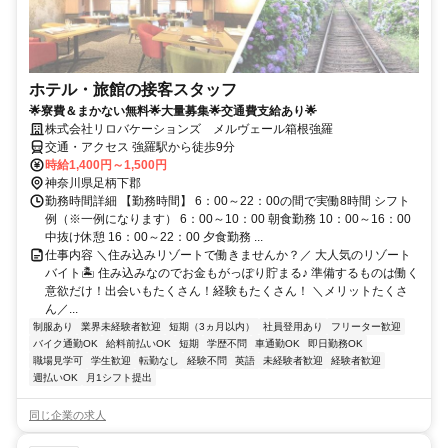
ホテル・旅館の接客スタッフ
🌟寮費＆まかない無料🌟大量募集🌟交通費支給あり🌟
株式会社リロバケーションズ メルヴェール箱根強羅
交通・アクセス 強羅駅から徒歩9分
時給1,400円～1,500円
神奈川県足柄下郡
勤務時間詳細 【勤務時間】 6：00～22：00の間で実働8時間 シフト
例（※一例になります） 6：00～10：00 朝食勤務 10：00～16：00
中抜け休憩 16：00～22：00 夕食勤務 ...
仕事内容 ＼住み込みリゾートで働きませんか？／ 大人気のリゾート
バイト🏝️ 住み込みなのでお金もがっぽり貯まる♪ 準備するものは働く
意欲だけ！出会いもたくさん！経験もたくさん！ ＼メリットたくさ
ん／...
制服あり
業界未経験者歓迎
短期（3ヵ月以内）
社員登用あり
フリーター歓迎
バイク通勤OK
給料前払いOK
短期
学歴不問
車通勤OK
即日勤務OK
職場見学可
学生歓迎
転勤なし
経験不問
英語
未経験者歓迎
経験者歓迎
週払いOK
月1シフト提出
同じ企業の求人