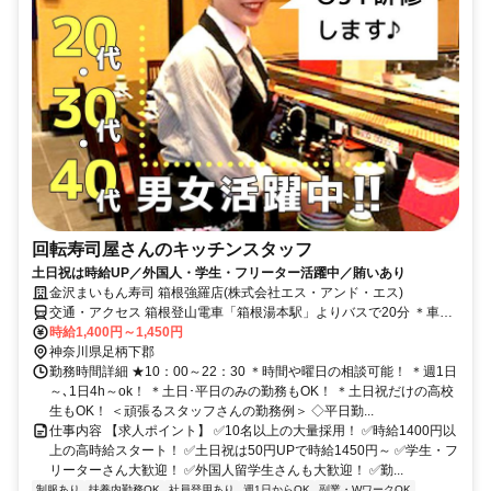
回転寿司屋さんのキッチンスタッフ
土日祝は時給UP／外国人・学生・フリーター活躍中／賄いあり
金沢まいもん寿司 箱根強羅店(株式会社エス・アンド・エス)
交通・アクセス 箱根登山電車「箱根湯本駅」よりバスで20分 ＊車通
勤OK（駐車場無料）
時給1,400円～1,450円
神奈川県足柄下郡
勤務時間詳細 ★10：00～22：30 ＊時間や曜日の相談可能！ ＊週1日
～､1日4h～ok！ ＊土日･平日のみの勤務もOK！ ＊土日祝だけの高校
生もOK！ ＜頑張るスタッフさんの勤務例＞ ◇平日勤...
仕事内容 【求人ポイント】 ✅10名以上の大量採用！ ✅時給1400円以
上の高時給スタート！ ✅土日祝は50円UPで時給1450円～ ✅学生・フ
リーターさん大歓迎！ ✅外国人留学生さんも大歓迎！ ✅勤...
制服あり
扶養内勤務OK
社員登用あり
週1日からOK
副業・WワークOK