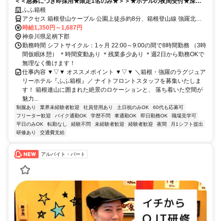
＜＜急募につき即採用★限定1名のみ★＞＞★ホテルの夜間受付★深夜
帯は予約対応なし＋仮眠あり♪交通費支給★
ふふ箱根
アクセス 箱根登山ケーブル 公園上徒歩約8分、箱根登山線 強羅北口
徒歩約11分、箱根登山ケーブル 強羅北口(ケーブル)徒歩約11分 箱根
時給1,350円～1,687円
登山鉄道「強羅駅」から徒歩5分
神奈川県足柄下郡
勤務時間 シフトサイクル：1ヶ月 22:00～9:00の間で8時間勤務 （3時
間仮眠休憩） ＊時間変動あり ＊残業多少あり ＊週2日から勤務OKで
無理なく働けます！
仕事内容 ▼▽▼ オススメポイント ▼▽▼ ＼箱根・強羅のラグジュア
リーホテル『ふふ箱根』／ ナイトフロントスタッフを募集いたしま
す！ 箱根連山に囲まれた絶景のロケーションと、 落ち着いた空間が
魅力...
制服あり
業界未経験者歓迎
社員登用あり
土日祝のみOK
60代も応募可
フリーター歓迎
バイク通勤OK
学歴不問
車通勤OK
即日勤務OK
職場見学可
平日のみOK
転勤なし
経験不問
未経験者歓迎
経験者歓迎
夜間
月1シフト提出
研修あり
交通費支給
アルバイト・パート