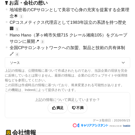
❣️ お店・会社の想い
地域密着のCPサロンとして美容で心身の充実を提案する企業理
念🌟
1
CPコスメティクス代理店として1983年設立の系譜を持つ歴史
🏢
1
Hano Hano（茅ヶ崎市矢畑715 クレール湘南105）をグループ
サロンに展開📍
3
全国CPサロンネットワークへの加盟、製品と技術の共有体制
🔗
4
ソース
上記の情報は、公開情報に基づいて作成されたものであり、当該企業の現状を完全
に反映しているとは限りません。最新の情報は、企業の公式ウェブサイトや採用情
報などを参照してください。
この回答は作成時点の情報に基づいており、将来変更される可能性があります。
この機能は、Indeedによって提供されています。
上記の情報について満足していますか？
満足
不満
データ取得日：
2026/06/15
会社情報