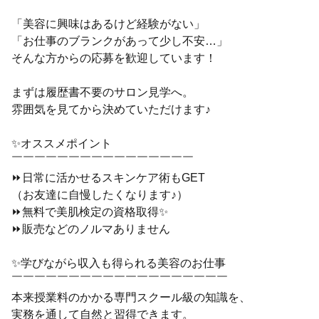
「美容に興味はあるけど経験がない」
「お仕事のブランクがあって少し不安…」
そんな方からの応募を歓迎しています！
まずは履歴書不要のサロン見学へ。
雰囲気を見てから決めていただけます♪
✨オススメポイント
￣￣￣￣￣￣￣￣￣￣￣￣￣￣￣￣
⏩日常に活かせるスキンケア術もGET
（お友達に自慢したくなります♪）
⏩無料で美肌検定の資格取得✨
⏩販売などのノルマありません
✨学びながら収入も得られる美容のお仕事
￣￣￣￣￣￣￣￣￣￣￣￣￣￣￣￣￣￣￣
本来授業料のかかる専門スクール級の知識を、
実務を通して自然と習得できます。