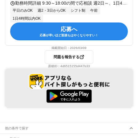
勤務時間詳細 9:30～18:00の間で応相談 週2日～、1日4時間～、 時間・曜日応相談 ▼✨選べる時間や曜日▼ ✅14:30迄や15:00迄などもOK ✅1日4時間以内ＯＫ ✅午前のみOK！ ✅午後のみOK！ ✅子供の送り迎えと両立して 扶養内勤務OK
平日のみOK
週2・3日からOK
シフト制
午前
1日4時間以内OK
応募へ
応募が早いほど面接もはやくなりやすい！
掲載開始日：
2026/03/09
問題を報告する
原稿ID：
4d6515155d447b33
他の条件で探す