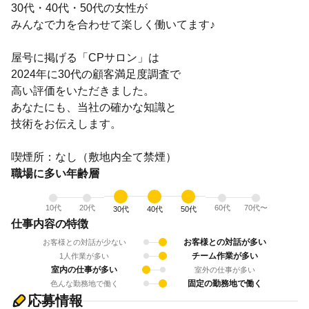
30代・40代・50代の女性が
みんなで力を合わせて楽しく働いてます♪
屋号に掲げる「CPサロン」は
2024年に30代の顧客満足度調査で
高い評価をいただきました。
あなたにも、当社の確かな知識と
技術をお伝えします。
喫煙所：なし（敷地内全て禁煙）
職場に多い年齢層
10代
20代
60代
70代〜
30代
40代
50代
仕事内容の特徴
お客様との対話が多い
お客様との対話が少ない
チーム作業が多い
1人作業が多い
室内の仕事が多い
室外の仕事が多い
固定の勤務地で働く
色んな勤務地で働く
応募情報