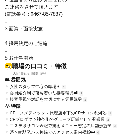
ご連絡をさせて頂きます
(電話番号：0467-85-7837)
↓
3.面談・面接実施
↓
4.採用決定のご連絡
↓
5.お仕事開始
職場の口コミ・特徴
AIが集めた職場情報
👥 雰囲気
女性スタッフ中心の職場👩
1
会員紹介制で落ち着いた接客環境🛋️
2
接客重視で対話を大切にする雰囲気💬
1
💡 特徴
CPコスメティックス代理店傘下のCPサロン系列🏷️
1
CPプロダクツ神奈川のグループ店舗として登録🧾
3
エステ系サロン表記で施術メニュー想定の店舗形態💆
4
茅ヶ崎駅発バス路線でのアクセス案内掲載🚌
4