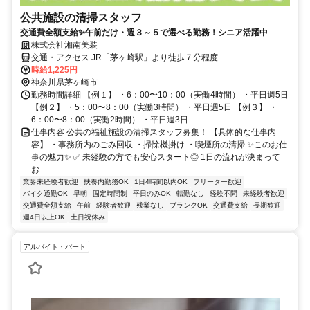
公共施設の清掃スタッフ
交通費全額支給✨午前だけ・週３～５で選べる勤務！シニア活躍中
株式会社湘南美装
交通・アクセス JR「茅ヶ崎駅」より徒歩７分程度
時給1,225円
神奈川県茅ヶ崎市
勤務時間詳細 【例１】 ・6：00〜10：00（実働4時間） ・平日週5日
【例２】 ・5：00〜8：00（実働3時間） ・平日週5日 【例３】 ・
6：00〜8：00（実働2時間） ・平日週3日
仕事内容 公共の福祉施設の清掃スタッフ募集！ 【具体的な仕事内
容】 ・事務所内のごみ回収 ・掃除機掛け ・喫煙所の清掃 ✨このお仕
事の魅力✨ ✅ 未経験の方でも安心スタート◎ 1日の流れが決まって
お...
業界未経験者歓迎
扶養内勤務OK
1日4時間以内OK
フリーター歓迎
バイク通勤OK
早朝
固定時間制
平日のみOK
転勤なし
経験不問
未経験者歓迎
交通費全額支給
午前
経験者歓迎
残業なし
ブランクOK
交通費支給
長期歓迎
週4日以上OK
土日祝休み
アルバイト・パート