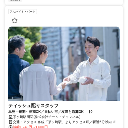
アルバイト・パート
ティッシュ配りスタッフ
単発・短期～長期OK／日払い可／友達と応募OK 【0
茅ヶ崎駅周辺(株式会社チーム・チャンネル)
交通・アクセス 各線「茅ヶ崎駅」よりアクセス可／駅近5分以内 ※直
行直帰OK
時給1,240円～1,600円