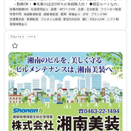
～勤務OK！ ◆先輩のほぼ100％が未経験入社！ ◆固定ルートなの...
扶養内勤務OK
社員登用あり
副業・WワークOK
主婦・主夫歓迎
フリーター歓迎
学歴不問
未経験者歓迎
経験者歓迎
夜間
研修あり
夕方
ブランクOK
交通費支給
長期歓迎
フルタイム歓迎
駅近5分以内
週2・3日からOK
シフト制
長期休暇あり
アルバイト・パート