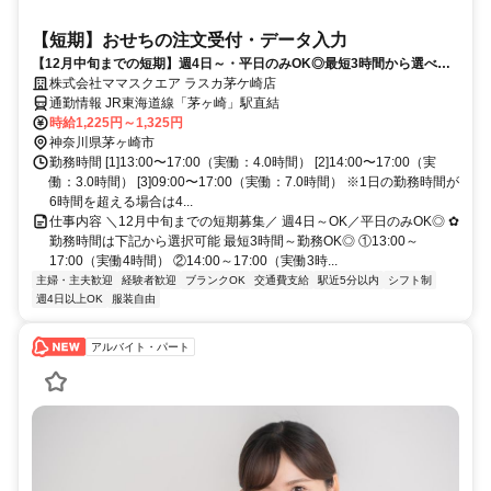
【短期】おせちの注文受付・データ入力
【12月中旬までの短期】週4日～・平日のみOK◎最短3時間から選べる
おせちの注文受付／未経験・ブランクある方も大歓迎
株式会社ママスクエア ラスカ茅ケ崎店
通勤情報 JR東海道線「茅ヶ崎」駅直結
時給1,225円～1,325円
神奈川県茅ヶ崎市
勤務時間 [1]13:00〜17:00（実働：4.0時間） [2]14:00〜17:00（実
働：3.0時間） [3]09:00〜17:00（実働：7.0時間） ※1日の勤務時間が
6時間を超える場合は4...
仕事内容 ＼12月中旬までの短期募集／ 週4日～OK／平日のみOK◎ ✿
勤務時間は下記から選択可能 最短3時間～勤務OK◎ ①13:00～
17:00（実働4時間） ②14:00～17:00（実働3時...
主婦・主夫歓迎
経験者歓迎
ブランクOK
交通費支給
駅近5分以内
シフト制
週4日以上OK
服装自由
アルバイト・パート