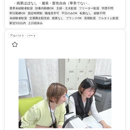
・残業ほぼなし ・服装・髪色自由（華美でない...
業界未経験者歓迎
扶養内勤務OK
主婦・主夫歓迎
フリーター歓迎
学歴不問
即日勤務OK
固定時間制
職場見学可
平日のみOK
転勤なし
経験不問
未経験者歓迎
交通費全額支給
残業なし
ブランクOK
長期歓迎
フルタイム歓迎
駅近5分以内
土日祝休み
アルバイト・パート