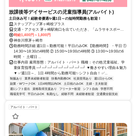
放課後等デイサービスの児童指導員(アルバイト)
土日休み可！経験者優遇✨週1日～の短時間勤務も歓迎！
ステップアップ茅ヶ崎校プラス
交通・アクセス 茅ヶ崎駅南口を出ていただき、「ムラサキスポー
ツ」を目印に一方通行の道をお進みください。 「庄や」の向かいに
時給1,400円～1,800円
ある灰色のビルの3階が当施設です。
神奈川県茅ヶ崎市
勤務時間詳細 週1日～勤務可能！平日のみOK 【勤務時間】 ・平日 ①
14:30〜18:30の4時間 ② 15:00〜19:00の4時間 ③ 13:00〜19:00の6
時間 ・ 土曜日 ...
仕事内容 雇用形態：アルバイト・パート 職種：その他児童福祉、学
童保育指導員 ─┘─┘─┘─┘─┘─┘─┘─┘─┘ ▼働きやすい理由＆魅力
▼ ✅週1日～、1日 4時間から勤務可能✨シフト自由！ ✅...
制服あり
業界未経験者歓迎
扶養内勤務OK
社員登用あり
週1日からOK
副業・WワークOK
1日4時間以内OK
土日祝のみOK
主婦・主夫歓迎
週1シフト提出
資格取得支援あり
フリーター歓迎
シフト自由
学歴不問
職場見学可
平日のみOK
転勤なし
経験不問
未経験者歓迎
交通費全額支給
アルバイト・パート