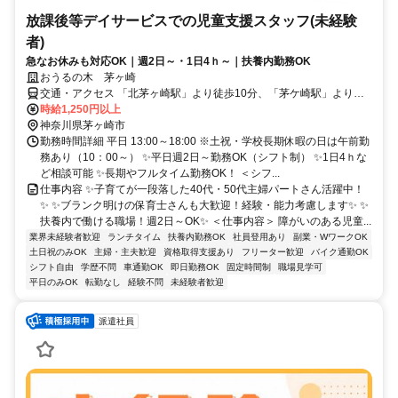
放課後等デイサービスでの児童支援スタッフ(未経験
者)
急なお休みも対応OK｜週2日～・1日4ｈ～｜扶養内勤務OK
おうるの木 茅ヶ崎
交通・アクセス 「北茅ヶ崎駅」より徒歩10分、「茅ケ崎駅」より車8
分 ★車・自転車・バイク通勤OK
時給1,250円以上
神奈川県茅ヶ崎市
勤務時間詳細 平日 13:00～18:00 ※土祝・学校長期休暇の日は午前勤
務あり（10：00～） ✨平日週2日～勤務OK（シフト制） ✨1日4ｈな
ど相談可能 ✨長期やフルタイム勤務OK！ ＜シフ...
仕事内容 ✨子育てが一段落した40代・50代主婦パートさん活躍中！
✨ ✨ブランク明けの保育士さんも大歓迎！経験・能力考慮します✨ ✨
扶養内で働ける職場！週2日～OK✨ ＜仕事内容＞ 障がいのある児童...
業界未経験者歓迎
ランチタイム
扶養内勤務OK
社員登用あり
副業・WワークOK
土日祝のみOK
主婦・主夫歓迎
資格取得支援あり
フリーター歓迎
バイク通勤OK
シフト自由
学歴不問
車通勤OK
即日勤務OK
固定時間制
職場見学可
平日のみOK
転勤なし
経験不問
未経験者歓迎
派遣社員