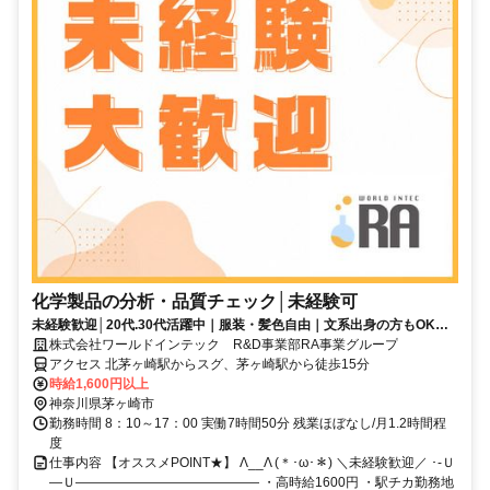
化学製品の分析・品質チェック│未経験可
未経験歓迎│20代.30代活躍中｜服装・髪色自由｜文系出身の方もOK◎
｜休憩室完備
株式会社ワールドインテック R&D事業部RA事業グループ
アクセス 北茅ヶ崎駅からスグ、茅ヶ崎駅から徒歩15分
時給1,600円以上
神奈川県茅ヶ崎市
勤務時間 8：10～17：00 実働7時間50分 残業ほぼなし/月1.2時間程
度
仕事内容 【オススメPOINT★】 Λ__Λ (＊･ω･＊) ＼未経験歓迎／ ･-Ｕ
―Ｕ―――――――――――――― ・高時給1600円 ・駅チカ勤務地