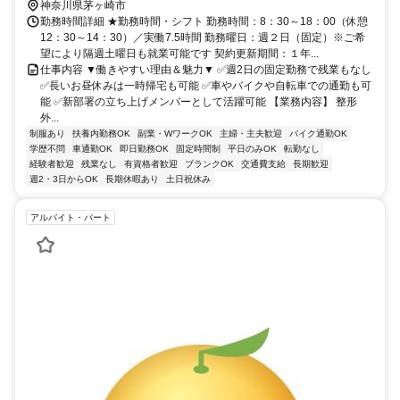
神奈川県茅ヶ崎市
勤務時間詳細 ★勤務時間・シフト 勤務時間：8：30～18：00（休憩
12：30～14：30）／実働7.5時間 勤務曜日：週２日（固定）※ご希
望により隔週土曜日も就業可能です 契約更新期間：１年...
仕事内容 ▼働きやすい理由＆魅力▼ ✅週2日の固定勤務で残業もなし
✅長いお昼休みは一時帰宅も可能 ✅車やバイクや自転車での通勤も可
能 ✅新部署の立ち上げメンバーとして活躍可能 【業務内容】 整形
外...
制服あり
扶養内勤務OK
副業・WワークOK
主婦・主夫歓迎
バイク通勤OK
学歴不問
車通勤OK
即日勤務OK
固定時間制
平日のみOK
転勤なし
経験者歓迎
残業なし
有資格者歓迎
ブランクOK
交通費支給
長期歓迎
週2・3日からOK
長期休暇あり
土日祝休み
アルバイト・パート