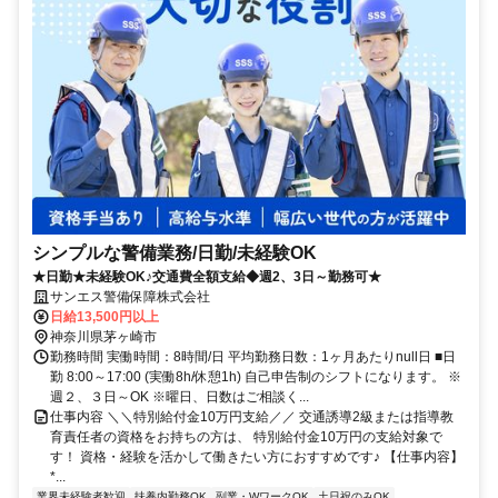
シンプルな警備業務/日勤/未経験OK
★日勤★未経験OK♪交通費全額支給◆週2、3日～勤務可★
サンエス警備保障株式会社
日給13,500円以上
神奈川県茅ヶ崎市
勤務時間 実働時間：8時間/日 平均勤務日数：1ヶ月あたりnull日 ■日
勤 8:00～17:00 (実働8h/休憩1h) 自己申告制のシフトになります。 ※
週２、３日～OK ※曜日、日数はご相談く...
仕事内容 ＼＼特別給付金10万円支給／／ 交通誘導2級または指導教
育責任者の資格をお持ちの方は、 特別給付金10万円の支給対象で
す！ 資格・経験を活かして働きたい方におすすめです♪ 【仕事内容】
*...
業界未経験者歓迎
扶養内勤務OK
副業・WワークOK
土日祝のみOK