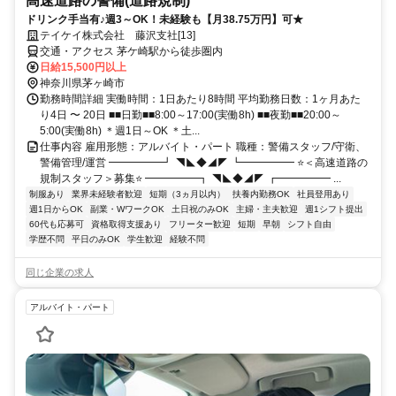
高速道路の警備(道路規制)
ドリンク手当有♪週3～OK！未経験も【月38.75万円】可★
テイケイ株式会社 藤沢支社[13]
交通・アクセス 茅ケ崎駅から徒歩圏内
日給15,500円以上
神奈川県茅ヶ崎市
勤務時間詳細 実働時間：1日あたり8時間 平均勤務日数：1ヶ月あた
り4日 〜 20日 ■■日勤■■8:00～17:00(実働8h) ■■夜勤■■20:00～
5:00(実働8h) ＊週1日～OK ＊土...
仕事内容 雇用形態：アルバイト・パート 職種：警備スタッフ/守衛、
警備管理/運営 ━━━━━┛ ◥◣◆◢◤ ┗━━━━━ ⭐＜高速道路の
規制スタッフ＞募集⭐ ━━━━━┓ ◥◣◆◢◤ ┏━━━━━ ...
制服あり
業界未経験者歓迎
短期（3ヵ月以内）
扶養内勤務OK
社員登用あり
週1日からOK
副業・WワークOK
土日祝のみOK
主婦・主夫歓迎
週1シフト提出
60代も応募可
資格取得支援あり
フリーター歓迎
短期
早朝
シフト自由
学歴不問
平日のみOK
学生歓迎
経験不問
同じ企業の求人
アルバイト・パート