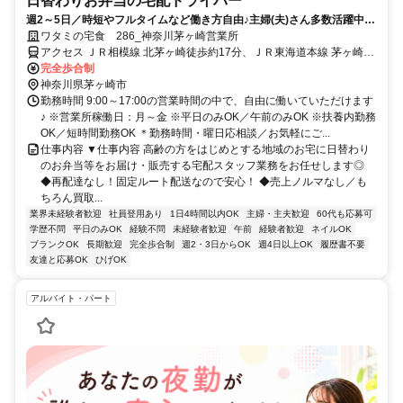
日替わりお弁当の宅配ドライバー
週2～5日／時短やフルタイムなど働き方自由♪主婦(夫)さん多数活躍中！
サポート体制バッチリなのでお子さんの行事でのお休みなども取りやす
ワタミの宅食 286_神奈川茅ヶ崎営業所
い◎
アクセス ＪＲ相模線 北茅ヶ崎徒歩約17分、ＪＲ東海道本線 茅ヶ崎北
口徒歩約20分、ＪＲ相模線 茅ヶ崎北口徒歩約20分
完全歩合制
神奈川県茅ヶ崎市
勤務時間 9:00～17:00の営業時間の中で、自由に働いていただけます
♪ ※営業所稼働日：月～金 ※平日のみOK／午前のみOK ※扶養内勤務
OK／短時間勤務OK ＊勤務時間・曜日応相談／お気軽にご...
仕事内容 ▼仕事内容 高齢の方をはじめとする地域のお宅に日替わり
のお弁当等をお届け・販売する宅配スタッフ業務をお任せします◎
◆再配達なし！固定ルート配送なので安心！ ◆売上ノルマなし／も
ちろん買取...
業界未経験者歓迎
社員登用あり
1日4時間以内OK
主婦・主夫歓迎
60代も応募可
学歴不問
平日のみOK
経験不問
未経験者歓迎
午前
経験者歓迎
ネイルOK
ブランクOK
長期歓迎
完全歩合制
週2・3日からOK
週4日以上OK
履歴書不要
友達と応募OK
ひげOK
アルバイト・パート