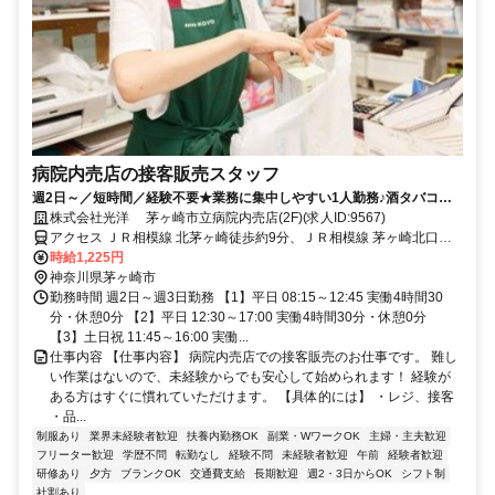
病院内売店の接客販売スタッフ
週2日～／短時間／経験不要★業務に集中しやすい1人勤務♪酒タバコ・
揚げ物販売やトイレ清掃はありません◎
株式会社光洋 茅ヶ崎市立病院内売店(2F)(求人ID:9567)
アクセス ＪＲ相模線 北茅ヶ崎徒歩約9分、ＪＲ相模線 茅ヶ崎北口徒
歩約19分、ＪＲ東海道本線 茅ヶ崎北口徒歩約19分
時給1,225円
神奈川県茅ヶ崎市
勤務時間 週2日～週3日勤務 【1】平日 08:15～12:45 実働4時間30
分・休憩0分 【2】平日 12:30～17:00 実働4時間30分・休憩0分
【3】土日祝 11:45～16:00 実働...
仕事内容 【仕事内容】 病院内売店での接客販売のお仕事です。 難し
い作業はないので、未経験からでも安心して始められます！ 経験が
ある方はすぐに慣れていただけます。 【具体的には】 ・レジ、接客
・品...
制服あり
業界未経験者歓迎
扶養内勤務OK
副業・WワークOK
主婦・主夫歓迎
フリーター歓迎
学歴不問
転勤なし
経験不問
未経験者歓迎
午前
経験者歓迎
研修あり
夕方
ブランクOK
交通費支給
長期歓迎
週2・3日からOK
シフト制
社割あり