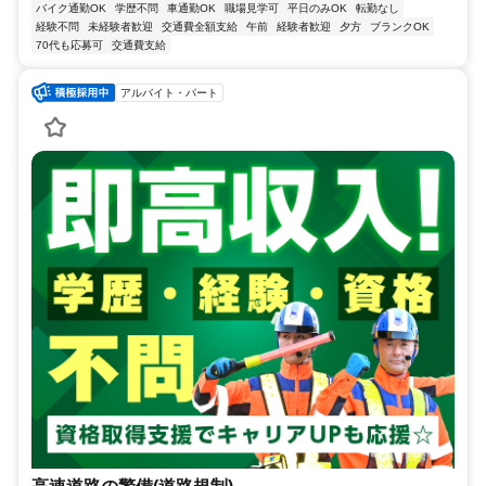
バイク通勤OK
学歴不問
車通勤OK
職場見学可
平日のみOK
転勤なし
経験不問
未経験者歓迎
交通費全額支給
午前
経験者歓迎
夕方
ブランクOK
70代も応募可
交通費支給
アルバイト・パート