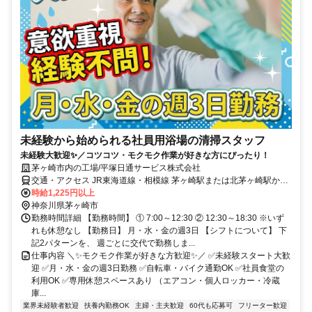
未経験から始められる社員用浴場の清掃スタッフ
未経験大歓迎✨／コツコツ・モクモク作業が好きな方にぴったり！
茅ヶ崎市内の工場/平塚日通サービス株式会社
交通・アクセス JR東海道線・相模線 茅ヶ崎駅または北茅ヶ崎駅から
徒歩12分
時給1,225円以上
神奈川県茅ヶ崎市
勤務時間詳細 【勤務時間】 ① 7:00～12:30 ② 12:30～18:30 ※いず
れも休憩なし 【勤務日】 月・水・金の週3日 【シフトについて】 下
記2パターンを、 週ごとに交代で勤務しま...
仕事内容 ＼✨モクモク作業が好きな方歓迎✨／ ✅未経験スタート大歓
迎 ✅月・水・金の週3日勤務 ✅自転車・バイク通勤OK ✅社員食堂の
利用OK ✅専用休憩スペースあり （エアコン・個人ロッカー・冷蔵
庫...
業界未経験者歓迎
扶養内勤務OK
主婦・主夫歓迎
60代も応募可
フリーター歓迎