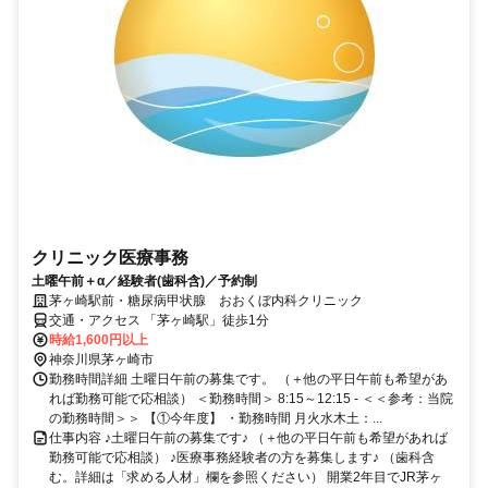
クリニック医療事務
土曜午前＋α／経験者(歯科含)／予約制
茅ヶ崎駅前・糖尿病甲状腺 おおくぼ内科クリニック
交通・アクセス 「茅ヶ崎駅」徒歩1分
時給1,600円以上
神奈川県茅ヶ崎市
勤務時間詳細 土曜日午前の募集です。 （＋他の平日午前も希望があ
れば勤務可能で応相談） ＜勤務時間＞ 8:15～12:15 - ＜＜参考：当院
の勤務時間＞＞ 【①今年度】 ・勤務時間 月火水木土：...
仕事内容 ♪土曜日午前の募集です♪ （＋他の平日午前も希望があれば
勤務可能で応相談） ♪医療事務経験者の方を募集します♪ （歯科含
む。詳細は「求める人材」欄を参照ください） 開業2年目でJR茅ヶ