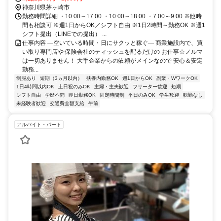
神奈川県茅ヶ崎市
勤務時間詳細 ・10:00～17:00 ・10:00～18:00 ・7:00～9:00 ※他時
間も相談可 ※週1日からOK／シフト自由 ※1日2時間～勤務OK ※週1
シフト提出（LINEでの提出） ...
仕事内容 ―空いている時間・日にサクッと稼ぐ― 商業施設内で、買
い取り専門店や 保険会社のティッシュを配るだけの お仕事☆ノルマ
は一切ありません！ 大手企業からの依頼がメインなので 安心＆安定
勤務...
制服あり
短期（3ヵ月以内）
扶養内勤務OK
週1日からOK
副業・WワークOK
1日4時間以内OK
土日祝のみOK
主婦・主夫歓迎
フリーター歓迎
短期
シフト自由
学歴不問
即日勤務OK
固定時間制
平日のみOK
学生歓迎
転勤なし
未経験者歓迎
交通費全額支給
午前
アルバイト・パート