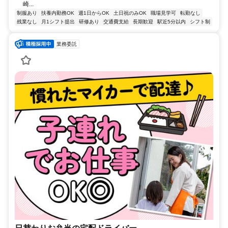
崎...
制服あり
扶養内勤務OK
週1日からOK
土日祝のみOK
職場見学可
転勤なし
残業なし
月1シフト提出
研修あり
交通費支給
長期歓迎
駅近5分以内
シフト制
業務委託