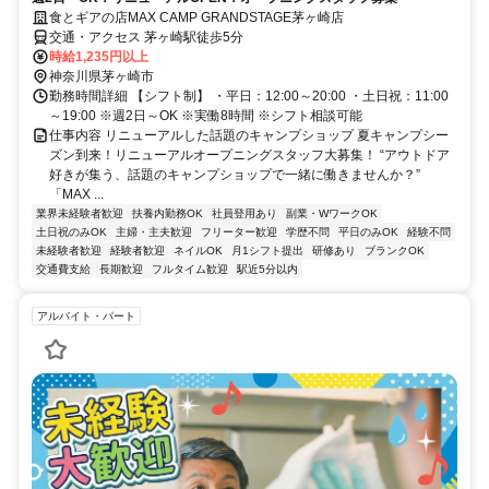
食とギアの店MAX CAMP GRANDSTAGE茅ヶ崎店
交通・アクセス 茅ヶ崎駅徒歩5分
時給1,235円以上
神奈川県茅ヶ崎市
勤務時間詳細 【シフト制】 ・平日：12:00～20:00 ・土日祝：11:00
～19:00 ※週2日～OK ※実働8時間 ※シフト相談可能
仕事内容 リニューアルした話題のキャンプショップ 夏キャンプシー
ズン到来！リニューアルオープニングスタッフ大募集！ “アウトドア
好きが集う、話題のキャンプショップで一緒に働きませんか？”
「MAX ...
業界未経験者歓迎
扶養内勤務OK
社員登用あり
副業・WワークOK
土日祝のみOK
主婦・主夫歓迎
フリーター歓迎
学歴不問
平日のみOK
経験不問
未経験者歓迎
経験者歓迎
ネイルOK
月1シフト提出
研修あり
ブランクOK
交通費支給
長期歓迎
フルタイム歓迎
駅近5分以内
アルバイト・パート