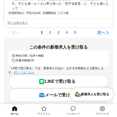
す。子ども達一人一人に寄り添った「見守る保育」と、子ども達にと
って「...
社員登用あり
平日のみOK
交通費支給
シフト制
同じ企業の求人
前へ
次へ
1
2
3
4
5
この条件の新着求人を受け取る
神奈川県 / 北茅ケ崎駅
扶養内勤務OK
「LINEで受け取る」では、新着求人のほか、おすすめ情報なども配信しま
す。
詳しくはこちら
LINEで受け取る
新着求人を受け取る
メールで受け取る
ホーム
マイリスト
メッセージ
マイページ