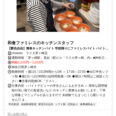
和食ファミレスのキッチンスタッフ
【髪色自由】簡単キッチンバイト 学校帰りにファミレスバイト バイト経
験がない方も大歓迎 曜日や時間の希望も相談OK!! テスト時期などもも
chawan ラスカ茅ヶ崎店
ちろん考慮します!!
通勤情報 「茅ヶ崎駅」直結（駅ビル「ラスカ茅ヶ崎」内）■神奈川県
茅ヶ崎市元町1-1ラスカ茅ヶ崎6階
時給1,225円～1,532円
神奈川県茅ヶ崎市
勤務時間 ＜週1日 / 1日2時間からOK ＞ 17:00～22:00 ◆自己申告シフ
ト制 ◆週1日 / 1日2時間の短時間勤務～OK ◆曜日 / 時間はご相談くだ
さい ◆扶養内勤務OK 「テスト...
仕事内容 ＜バイトデビューの学生さんにもおすすめ ＞ 簡単な調理補
助や洗い場での食器洗いなど のキッチン業務をお願いします。丁寧
な研修とマニュアルがありますので 未経験でもまったく心配いりま
せん◎ ま...
学生歓迎
未経験者歓迎
駅近5分以内
シフト制
社割あり
食事補助あり
同じ企業の求人