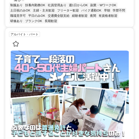
制服あり
扶養内勤務OK
社員登用あり
週1日からOK
副業・WワークOK
土日祝のみOK
主婦・主夫歓迎
フリーター歓迎
バイク通勤OK
早朝
学歴不問
職場見学可
平日のみOK
交通費全額支給
経験者歓迎
夜間
有資格者歓迎
研修あり
ブランクOK
長期歓迎
アルバイト・パート