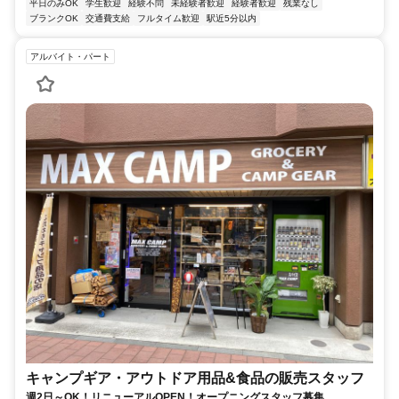
平日のみOK
学生歓迎
経験不問
未経験者歓迎
経験者歓迎
残業なし
ブランクOK
交通費支給
フルタイム歓迎
駅近5分以内
アルバイト・パート
キャンプギア・アウトドア用品&食品の販売スタッフ
週2日～OK！リニューアルOPEN！オープニングスタッフ募集