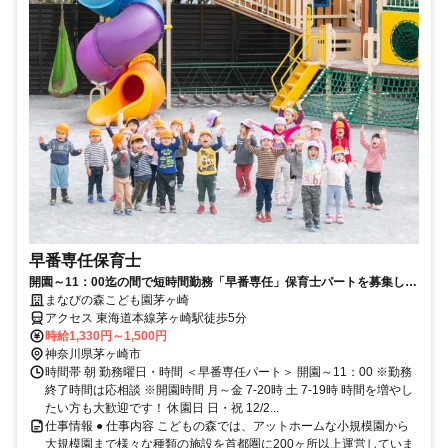
早番専任保育士
開園～11：00迄の間で短時間勤務「早番専任」保育士パートを募集しま
す！週3日～シフトOK！
まなびの森こども園茅ヶ崎
アクセス 東海道本線茅ヶ崎駅徒歩5分
時給1,330円～1,500円
神奈川県茅ヶ崎市
時間帯 朝 勤務曜日・時間 ＜早番専任パート＞ 開園～11：00 ※勤務
終了時間は応相談 ※開園時間 月～金 7-20時 土 7-19時 時間を増やし
たい方も大歓迎です！ 休園日 日・祝 12/2...
仕事情報 ● 仕事内容 こどもの森では、アットホームな小規模園から
大規模園まで様々な種類の施設を首都圏に200ヶ所以上運営していま