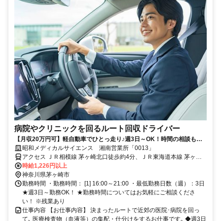
病院やクリニックを回るルート回収ドライバー
【月収20万円可】軽自動車でひとっ走り♪週3日～OK！時間の相談も◎
固定ルート集配！
昭和メディカルサイエンス 湘南営業所「0013」
アクセス ＪＲ相模線 茅ヶ崎北口徒歩約4分、ＪＲ東海道本線 茅ヶ崎
北口徒歩約4分、ＪＲ相模線 北茅ヶ崎徒歩約12分
時給1,226円以上
神奈川県茅ヶ崎市
勤務時間 ・勤務時間： [1] 16:00～21:00 ・最低勤務日数（週）：3日
★週3日～勤務OK！ ★勤務時間についてはお気軽にご相談くださ
い！ ※残業あり
仕事内容 【お仕事内容】 決まったルートで近郊の医院･病院を回っ
て､ 医療検査物（血液等）の集配・仕分けをするお仕事です｡ ◆週3日