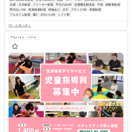
主婦・主夫歓迎
フリーター歓迎
平日のみOK
交通費全額支給
午前
経験者歓迎
即日払いOK
有資格者歓迎
研修あり
夕方
ブランクOK
長期歓迎
フルタイム歓迎
週2・3日からOK
シフト制
同じ企業の求人
アルバイト・パート