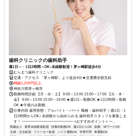
歯科クリニックの歯科助手
週1日～・1日2時間～OK♪未経験歓迎！茅ヶ崎駅徒歩4分
むらまつ歯科クリニック
交通・アクセス 「茅ヶ崎駅」より徒歩4分★交通費全額支給
時給1,250円以上
神奈川県茅ヶ崎市
勤務時間詳細 【月・水・土】 9:00～13:00 15:00～17:00 【火・木・
金】 9:00～13:00 15:00～19:00 ★週1日～勤務OK ★1日2時間～勤務
OK ★午後のみ勤務...
仕事内容 雇用形態：アルバイト・パート 職種：歯科助手 ✨週1日・1
日2時間からOK♪ 未経験から始められる 歯科助手スタッフを募集しま
す！ ━━━━━━━━━━━━━━ ⭐おすすめポイント⭐ ━...
制服あり
業界未経験者歓迎
扶養内勤務OK
週1日からOK
副業・WワークOK
主婦・主夫歓迎
フリーター歓迎
バイク通勤OK
学歴不問
車通勤OK