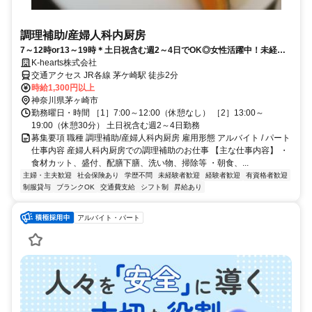
調理補助/産婦人科内厨房
7～12時or13～19時＊土日祝含む週2～4日でOK◎女性活躍中！未経験
OK◎お料理が好きな方歓迎
K-hearts株式会社
交通アクセス JR各線 茅ケ崎駅 徒歩2分
時給1,300円以上
神奈川県茅ヶ崎市
勤務曜日・時間 ［1］7:00～12:00（休憩なし） ［2］13:00～
19:00（休憩30分） 土日祝含む週2～4日勤務
募集要項 職種 調理補助/産婦人科内厨房 雇用形態 アルバイト / パート
仕事内容 産婦人科内厨房での調理補助のお仕事 【主な仕事内容】 ・
食材カット、盛付、配膳下膳、洗い物、掃除等 ・朝食、...
主婦・主夫歓迎
社会保険あり
学歴不問
未経験者歓迎
経験者歓迎
有資格者歓迎
制服貸与
ブランクOK
交通費支給
シフト制
昇給あり
アルバイト・パート