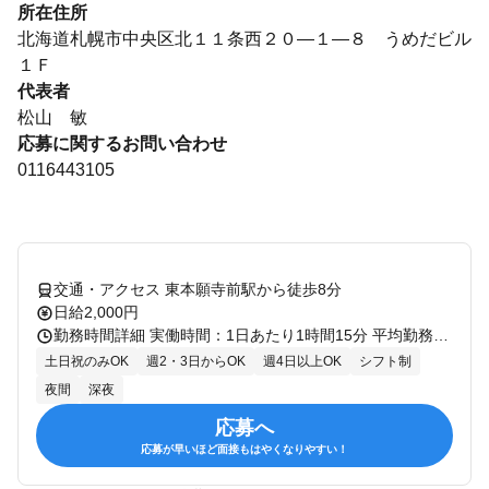
所在住所
北海道札幌市中央区北１１条西２０―１―８ うめだビル
１Ｆ
代表者
松山 敏
応募に関するお問い合わせ
0116443105
交通・アクセス 東本願寺前駅から徒歩8分
日給2,000円
勤務時間詳細 実働時間：1日あたり1時間15分 平均勤務日数：1ヶ月あたり10日 〜 20日 22：45～24：00 / 1勤務 ☆週2日～OK！「この週は週1日だけの勤務希望」など日数の相談はお気軽に！ ☆融通が利くので自分の都合に合わせやすく、空いた時間に稼げるお仕事です♪ ☆シフト融通抜群！
土日祝のみOK
週2・3日からOK
週4日以上OK
シフト制
夜間
深夜
応募へ
応募が早いほど面接もはやくなりやすい！