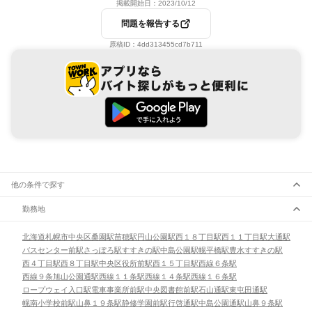
掲載開始日：
2023/10/12
問題を報告する
原稿ID：
4dd313455cd7b711
他の条件で探す
勤務地
北海道
札幌市
中央区
桑園駅
苗穂駅
円山公園駅
西１８丁目駅
西１１丁目駅
大通駅
バスセンター前駅
さっぽろ駅
すすきの駅
中島公園駅
幌平橋駅
豊水すすきの駅
西４丁目駅
西８丁目駅
中央区役所前駅
西１５丁目駅
西線６条駅
西線９条旭山公園通駅
西線１１条駅
西線１４条駅
西線１６条駅
ロープウェイ入口駅
電車事業所前駅
中央図書館前駅
石山通駅
東屯田通駅
幌南小学校前駅
山鼻１９条駅
静修学園前駅
行啓通駅
中島公園通駅
山鼻９条駅