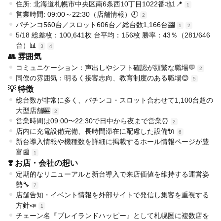
住所: 北海道札幌市中央区南6条西10丁目1022番地1📍
1
営業時間: 09:00～22:30（店舗情報）🕘
2
パチンコ560台／スロット606台／総台数1,166台🎰
1
2
5/18 総差枚：100,641枚 台平均：156枚 勝率：43％（281/646
台）📊
3
4
👥 雰囲気
コミュニケーション：声出しやシフト確認が頻繁な職場💬
2
同僚の雰囲気：明るく接客志向、教育制度のある職場😊
5
💡 特徴
総台数が非常に多く、パチンコ・スロット合わせて1,100台超の
大型店舗🎰
2
営業時間は09:00〜22:30で日中から夜まで営業⏰
2
店内に充電設備完備、長時間滞在に配慮した設備🔌
6
新台導入情報や機種数を詳細に掲載するホール情報ページが豊
富📰
1
❣️ お店・会社の想い
定期的なリニューアルと新台導入で来店価値を維持する運営姿
勢🔧
7
店舗告知・イベント情報を外部サイトで発信し集客を重視する
方針📣
1
チェーン名『プレイランドハッピー』として札幌圏に複数店を