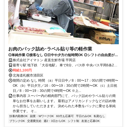
お肉のパック詰め･ラベル貼り等の軽作業
◎単純作業 ◎接客なし ◎日中や夕方の短時間OK ◎シフトの自由度が高
い！
株式会社アイマトン 産直生鮮市場 平岡店
最寄り駅 地下鉄 「大谷地駅」 車で8分、バス停 中央バス平岡6条2丁
目 徒歩5分
時給1,100円
北海道札幌市清田区
期間の定め なし 時間 （a）平日日中／8：00〜17：00の間で4時間〜
OK （b）平日夕方／16：00〜19：30の間で2時間〜OK （c）土日祝
日／8：00〜19：30の間で4時間〜OK ※上...
仕事内容 スーパー内の精肉部門にて、パック詰めやラベル貼りの簡
単なお仕事をお願いします。 最初はアメリカンドックなどの詰め物
から担当していただきます。 決められた本数をパックに乗せる単純
作業です。 そ...
扶養内勤務OK
副業・WワークOK
60代も応募可
平日のみOK
転勤なし
ブランクOK
交通費支給
週2・3日からOK
シフト制
友達と応募OK