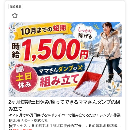
派遣社員
2ヶ月短期/土日休み/座ってできるママさんダンプの組
み立て
≪２ヶ月で45万円稼げる≫ドライバーで組み立てるだけ！シンプル作業
北海サポート株式会社
アクセス ＪＲ函館本線 手稲北口徒歩約77分、ＪＲ函館本線 稲穂出入