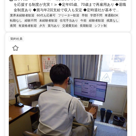
を応援する制度が充実！≫ ◆定年65歳、70歳まで再雇用あり ◆退職
金制度あり ◆賞与年2回支給で収入も安定 ◆定時退社が基本で...
業界未経験者歓迎
60代も応募可
フリーター歓迎
早朝
学歴不問
車通勤OK
転勤なし
経験不問
未経験者歓迎
住宅手当あり
午前
経験者歓迎
残業なし
夜間
有資格者歓迎
夕方
賞与あり
交通費支給
長期歓迎
シフト制
契約社員