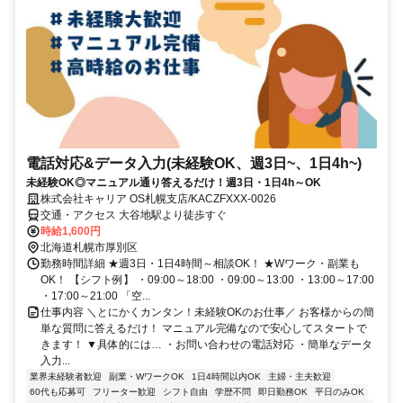
電話対応&データ入力(未経験OK、週3日~、1日4h~)
未経験OK◎マニュアル通り答えるだけ！週3日・1日4h～OK
株式会社キャリア OS札幌支店/KACZFXXX-0026
交通・アクセス 大谷地駅より徒歩すぐ
時給1,600円
北海道札幌市厚別区
勤務時間詳細 ★週3日・1日4時間～相談OK！ ★Wワーク・副業も
OK！ 【シフト例】 ・09:00～18:00 ・09:00～13:00 ・13:00～17:00
・17:00～21:00 「空...
仕事内容 ＼とにかくカンタン！未経験OKのお仕事／ お客様からの簡
単な質問に答えるだけ！ マニュアル完備なので安心してスタートで
きます！ ▼具体的には… ・お問い合わせの電話対応 ・簡単なデータ
入力...
業界未経験者歓迎
副業・WワークOK
1日4時間以内OK
主婦・主夫歓迎
60代も応募可
フリーター歓迎
シフト自由
学歴不問
即日勤務OK
平日のみOK