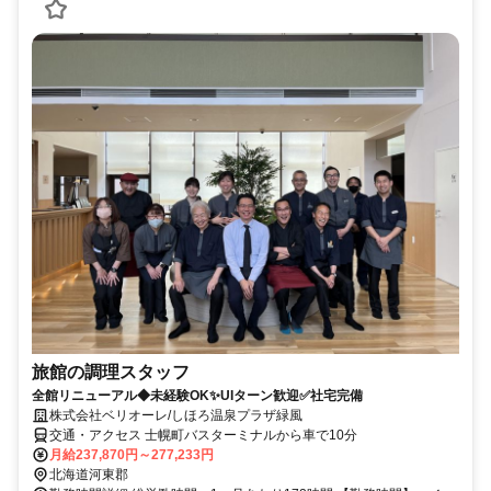
旅館の調理スタッフ
全館リニューアル◆未経験OK✨UIターン歓迎✅社宅完備
株式会社ベリオーレ/しほろ温泉プラザ緑風
交通・アクセス 士幌町バスターミナルから車で10分
月給237,870円～277,233円
北海道河東郡