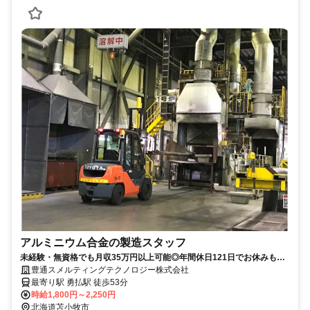
アルミニウム合金の製造スタッフ
未経験・無資格でも月収35万円以上可能◎年間休日121日でお休みも充
実！
豊通スメルティングテクノロジー株式会社
最寄り駅 勇払駅 徒歩53分
時給1,800円～2,250円
北海道苫小牧市