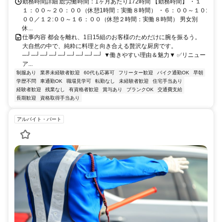
勤務時間詳細 総労働時間：1ヶ月あたり172時間 【勤務時間】 ・１
１：００～２０：００（休憩1時間：実働８時間） ・６：００～１０:
００／１２:００～１６：００（休憩２時間：実働８時間） 男女別
休...
仕事内容 都会を離れ、1日15組のお客様のためだけに腕を振るう。
大自然の中で、純粋に料理と向き合える贅沢な厨房です。
─┘─┘─┘─┘─┘─┘─┘─┘─┘ ▼働きやすい理由＆魅力▼ ✅リニュー
ア...
制服あり
業界未経験者歓迎
60代も応募可
フリーター歓迎
バイク通勤OK
早朝
学歴不問
車通勤OK
職場見学可
転勤なし
未経験者歓迎
住宅手当あり
経験者歓迎
残業なし
有資格者歓迎
賞与あり
ブランクOK
交通費支給
長期歓迎
資格取得手当あり
アルバイト・パート