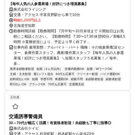
【毎年人気の人参選果場！好評につき増員募集】
株式会社ライジング
交通・アクセス 中富良野駅から車で10分
時給1,250円以上
北海道空知郡
勤務時間詳細 【勤務期間】 7月中旬〜10月末頃まで ※開始日はお気
軽にご相談ください。 【勤務時間】 7:30〜17:30 休憩90分／実働8.5
時間 ※業務状況により、予定より早く終了す...
仕事内容 雇用形態：アルバイト・パート 職種：その他倉庫/配送セン
ター、倉庫作業スタッフ、農家/農作業スタッフ 【毎年人気の人参選
果場！好評につき増員募集】 ＼短期スタッフ５名募集！／ 毎年、
多...
業界未経験者歓迎
短期（3ヵ月以内）
扶養内勤務OK
副業・WワークOK
主婦・主夫歓迎
週1シフト提出
60代も応募可
フリーター歓迎
バイク通勤OK
給料前払いOK
短期
学歴不問
車通勤OK
経験不問
未経験者歓迎
経験者歓迎
即日払いOK
ブランクOK
70代も応募可
交通費支給
正社員
交通誘導警備員
30～70代が幅広く活躍！有資格者歓迎！未経験も丁寧に指導◎
株式会社ケイビ
交通・アクセス 杉並町駅・柏木町駅から徒歩23分