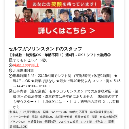
セルフガソリンスタンドのスタッフ
【未経験・無資格OK・年齢不問！】週4日～OK！シフトの融通◎
オカモトセルフ 浦河
時給1,100円以上
北海道浦河郡
勤務時間 5:45～23:15の間でシフト制 （実働8時間 / 休憩1時間） ★
週4日～OK ★残業ほぼなし ★最大で週40時間以内 ＜シフト例＞ 5:45
～14:45 / 8:00～16:00 1...
仕事内容 【主な業務】 セルフガソリンスタンドでのお客様対応・清
掃 車への給油作業・洗車作業は基本的にありません！ 未経験の方で
も安心スタート！ 【具体的には・・】 １．施設内の清掃 ２．お客様
から...
制服あり
社員登用あり
副業・WワークOK
60代も応募可
資格取得支援あり
フリーター歓迎
早朝
車通勤OK
未経験者歓迎
経験者歓迎
夜間
有資格者歓迎
ブランクOK
交通費支給
長期歓迎
フルタイム歓迎
シフト制
社割あり
深夜
週4日以上OK