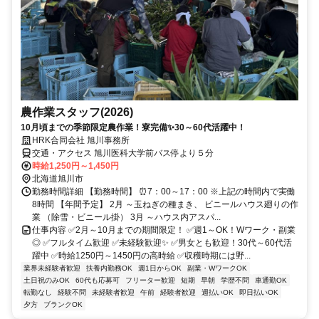
農作業スタッフ(2026)
10月頃までの季節限定農作業！寮完備✨30～60代活躍中！
HRK合同会社 旭川事務所
交通・アクセス 旭川医科大学前バス停より５分
時給1,250円～1,450円
北海道旭川市
勤務時間詳細 【勤務時間】 ⏰7：00～17：00 ※上記の時間内で実働
8時間 【年間予定】 2月 ～玉ねぎの種まき、 ビニールハウス廻りの作
業 （除雪・ビニール掛） 3月 ～ハウス内アスパ...
仕事内容 ✅2月～10月までの期間限定！ ✅週1～OK！Wワーク・副業
◎ ✅フルタイム歓迎 ✅未経験歓迎✨ ✅男女とも歓迎！30代～60代活
躍中 ✅時給1250円～1450円の高時給 ✅収穫時期には野...
業界未経験者歓迎
扶養内勤務OK
週1日からOK
副業・WワークOK
土日祝のみOK
60代も応募可
フリーター歓迎
短期
早朝
学歴不問
車通勤OK
転勤なし
経験不問
未経験者歓迎
午前
経験者歓迎
週払いOK
即日払いOK
夕方
ブランクOK