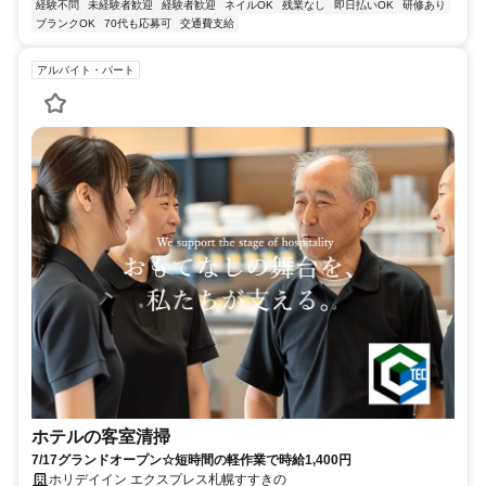
経験不問
未経験者歓迎
経験者歓迎
ネイルOK
残業なし
即日払いOK
研修あり
ブランクOK
70代も応募可
交通費支給
アルバイト・パート
ホテルの客室清掃
7/17グランドオープン☆短時間の軽作業で時給1,400円
ホリデイイン エクスプレス札幌すすきの