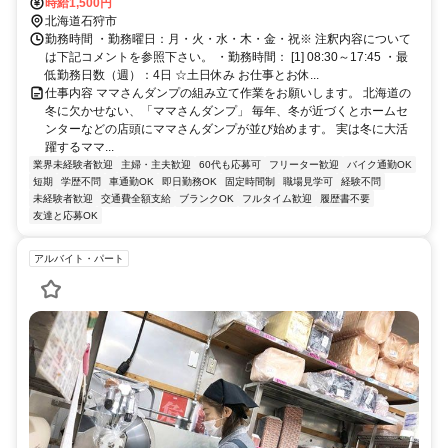
口1徒歩約79分、ＪＲ函館本線 星置南口徒歩約80分
時給1,500円
北海道石狩市
勤務時間 ・勤務曜日：月・火・水・木・金・祝※ 注釈内容について
は下記コメントを参照下さい。 ・勤務時間： [1] 08:30～17:45 ・最
低勤務日数（週）：4日 ☆土日休み お仕事とお休...
仕事内容 ママさんダンプの組み立て作業をお願いします。 北海道の
冬に欠かせない、「ママさんダンプ」 毎年、冬が近づくとホームセ
ンターなどの店頭にママさんダンプが並び始めます。 実は冬に大活
躍するママ...
業界未経験者歓迎
主婦・主夫歓迎
60代も応募可
フリーター歓迎
バイク通勤OK
短期
学歴不問
車通勤OK
即日勤務OK
固定時間制
職場見学可
経験不問
未経験者歓迎
交通費全額支給
ブランクOK
フルタイム歓迎
履歴書不要
友達と応募OK
アルバイト・パート