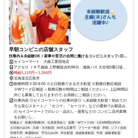
早朝コンビニの店舗スタッフ
扶養内＆未経験OK！家事や育児の合間に働けるコンビニスタッフ♪◎週
1日～OK
セイコーマート 大曲工業団地店
アクセス ＪＲ千歳線 上野幌徒歩約96分、連絡バス 大谷地5番口徒歩
約114分、札幌市営東西線 大谷地5番口徒歩約114分
時給1,115円～1,394円
北海道北広島市
勤務時間 4:30-8:00 ※土日勤務できる方大歓迎 ※勤務日数応相談
※Wワーク応相談 ＜勤務日数や時間はご相談ください♪＞ 上記時間以
外にも募集しておりますので､お気軽にご相談ください｡
仕事内容 ◎セイコーマートの仕事内容◎ ＼未経験大歓迎！初めての
方も安心スタート／ 「セコマ」「セーコマ」などの愛称でお馴染み
の セイコーマートでのレジ・品出し・接客などの コンビニ店内業務
をお願いし...
制服あり
扶養内勤務OK
社員登用あり
副業・WワークOK
1日4時間以内OK
土日祝のみOK
主婦・主夫歓迎
60代も応募可
フリーター歓迎
早朝
シフト自由
学歴不問
車通勤OK
平日のみOK
学生歓迎
未経験者歓迎
午前
経験者歓迎