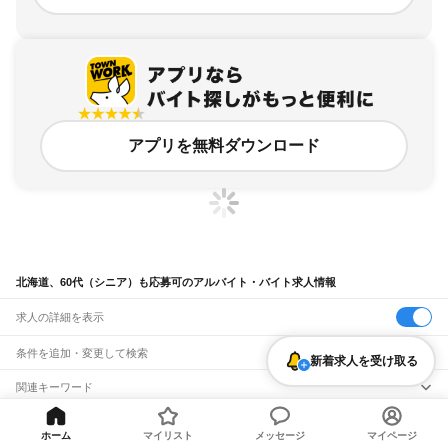
アプリを無料ダウンロード
北海道、60代（シニア）も応募可のアルバイト・バイト求人情報
求人の詳細を表示
条件を追加・変更して検索
新着求人を受け取る
市区町村を追加・変更
関連キーワード
完全在宅ワーク 全国
シール貼り 在宅
現在地周辺
ガチャガチャ
犬カフェ
北海道
駅を追加・変更
バイトTOP
北海道
60代（シニア）も応募可のアルバイト・バイト・求人
北海道
すべて
ホーム
マイリスト
メッセージ
マイページ
札幌市
すべて