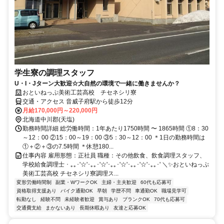
学生寮の調理スタッフ
U・I・Jターン大歓迎☆大自然の環境で一緒に働きませんか？
おといねっぷ美術工芸高校 チセネシリ寮
交通・アクセス 音威子府駅から徒歩12分
月給170,000円～220,000円
北海道中川郡(天塩)
勤務時間詳細 総労働時間：1年あたり1750時間 〜 1865時間 ①8：30
～12：00 ②15：00～19：00 ③5：30～12：00 ＊1日の勤務時間は
①＋②＋③の7.5時間 ＊休憩180...
仕事内容 雇用形態：正社員 職種：その他飲食、飲食調理スタッフ、
学校給食調理士 ･ ｡｡･'☆'･｡｡･'☆'･｡｡･'☆'･｡｡･'☆'･｡｡･' ＼✨おといねっぷ
美術工芸高校 チセネシリ寮調理ス...
変形労働時間制
副業・WワークOK
主婦・主夫歓迎
60代も応募可
資格取得支援あり
バイク通勤OK
早朝
学歴不問
車通勤OK
職場見学可
転勤なし
経験不問
未経験者歓迎
賞与あり
ブランクOK
70代も応募可
交通費支給
まかないあり
長期休暇あり
友達と応募OK