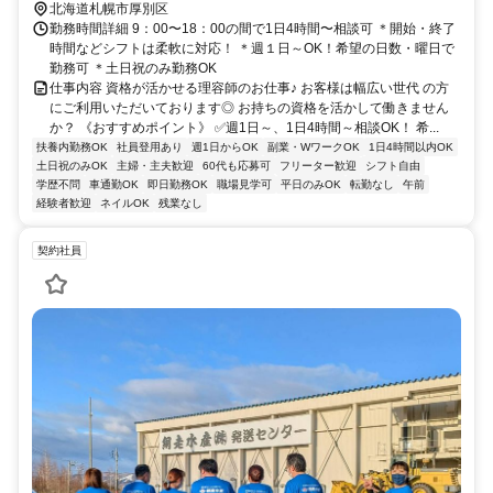
北海道札幌市厚別区
勤務時間詳細 9：00〜18：00の間で1日4時間〜相談可 ＊開始・終了
時間などシフトは柔軟に対応！ ＊週１日～OK！希望の日数・曜日で
勤務可 ＊土日祝のみ勤務OK
仕事内容 資格が活かせる理容師のお仕事♪ お客様は幅広い世代 の方
にご利用いただいております◎ お持ちの資格を活かして働きません
か？ 《おすすめポイント》 ✅週1日～、1日4時間～相談OK！ 希...
扶養内勤務OK
社員登用あり
週1日からOK
副業・WワークOK
1日4時間以内OK
土日祝のみOK
主婦・主夫歓迎
60代も応募可
フリーター歓迎
シフト自由
学歴不問
車通勤OK
即日勤務OK
職場見学可
平日のみOK
転勤なし
午前
経験者歓迎
ネイルOK
残業なし
契約社員