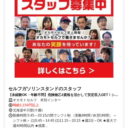
セルフガソリンスタンドのスタッフ
【未経験OK・年齢不問】危険物乙4資格を活かして安定収入GET！シフ
ト融通◎家族も使える給油社割あり
オカモトセルフ 本別インター
時給1,150円以上
北海道中川郡(十勝)
勤務時間 5:45～20:15の間でシフト制 （実働8時間 / 休憩1時間） ＜
シフト例＞ (1)5:45～14:45 (2)11:15～20:15 ★週2日～OK ★最大で
週40時間以内 ★残業...