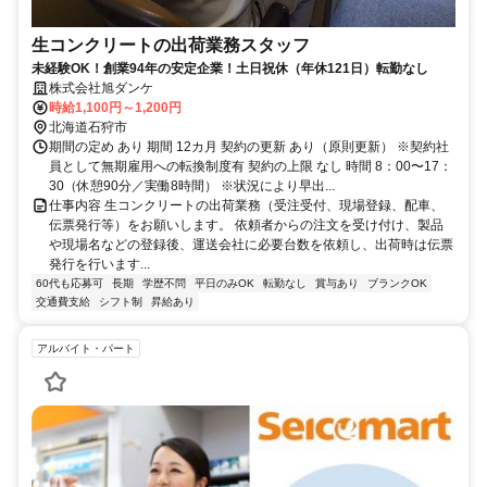
生コンクリートの出荷業務スタッフ
未経験OK！創業94年の安定企業！土日祝休（年休121日）転勤なし
株式会社旭ダンケ
時給1,100円～1,200円
北海道石狩市
期間の定め あり 期間 12カ月 契約の更新 あり（原則更新） ※契約社
員として無期雇用への転換制度有 契約の上限 なし 時間 8：00〜17：
30（休憩90分／実働8時間） ※状況により早出...
仕事内容 生コンクリートの出荷業務（受注受付、現場登録、配車、
伝票発行等）をお願いします。 依頼者からの注文を受け付け、製品
や現場名などの登録後、運送会社に必要台数を依頼し、出荷時は伝票
発行を行います...
60代も応募可
長期
学歴不問
平日のみOK
転勤なし
賞与あり
ブランクOK
交通費支給
シフト制
昇給あり
アルバイト・パート