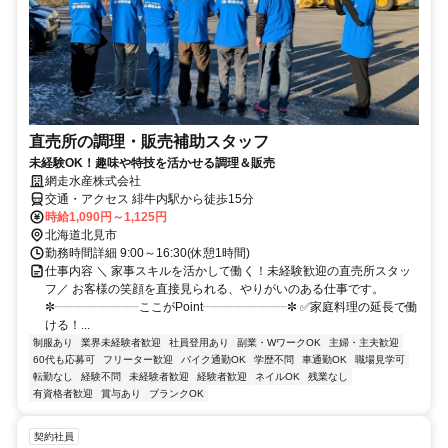
直売所の調理・販売補助スタッフ
未経験OK！趣味や特技を活かせる調理＆販売
網走水産株式会社
交通・アクセス 緋牛内駅から徒歩15分
時給1,090円～1,125円
北海道北見市
勤務時間詳細 9:00～16:30(休憩1時間)
仕事内容 ＼ 家事スキルを活かして働く！未経験歓迎の直売所スタッ
フ／ お客様の笑顔を直接見られる、やりがいのある仕事です。
✼┈┈┈┈┈┈┈ここがPoint┈┈┈┈┈┈┈✼ ✅家庭料理の延長で働
ける！...
制服あり
業界未経験者歓迎
社員登用あり
副業・WワークOK
主婦・主夫歓迎
60代も応募可
フリーター歓迎
バイク通勤OK
学歴不問
車通勤OK
職場見学可
転勤なし
経験不問
未経験者歓迎
経験者歓迎
ネイルOK
残業なし
有資格者歓迎
賞与あり
ブランクOK
契約社員