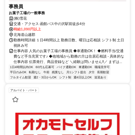
事務員
お菓子工場の一般事務
(株)雪花
交通・アクセス 函館バス中の沢駅前徒歩4分
時給1,090円以上
北海道山越郡
勤務時間詳細 １日4時間以上 勤務日数、曜日は応相談 シフト制 土日
祝休み可
仕事内容 人気のお菓子工場の事務員 ◆車通勤OK！ ◆燃料手当/交通
費など手当充実です♪ ◆他地域から勤務の方は住居応相談 - 具体的な
仕事内容 伝票発行、商品登録など ＼経験は問いません‼／ まずは...
1日4時間以内OK
60代も応募可
バイク通勤OK
車通勤OK
職場見学可
平日のみOK
転勤なし
午前
残業なし
月1シフト提出
夕方
長期歓迎
フルタイム歓迎
週2・3日からOK
シフト制
週4日以上OK
送迎あり
アルバイト・パート