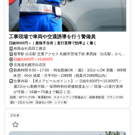
工事現場で車両や交通誘導を行う警備員
日給9600円～｜資格手当有｜直行直帰で効率よく働く
有限会社高田工務店
最寄駅 白石駅 交通アクセス 札幌市営地下鉄 東西線「白石駅」から徒
日給9,600円～10,800円
歩15分 ※上記は事業所住所 ※実際の勤務先は各現場です。
北海道札幌市白石区
勤務時間 8:00～17:00 ・時短勤務OK ・週2・3日からOK 実働：8時間
休憩：60分 残業：月平均0～10時間（残業月20時間以内）
仕事内容 - 【求人アピールポイント】 ✅ 日給9,600円〜10,800円 ✅
週2日から勤務可能 ✅ 採用時初任研修制度あり ✅ 現場への直行直帰
が可能 ✅ 18歳〜70歳まで幅広く活...
副業・WワークOK
車通勤OK
スタートアップ研修あり
経験者歓迎
ブランクOK
週2・3日からOK
現金払いOK
シフト制
正社員