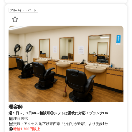
アルバイト・パート
理容師
週１日～、1日4h～相談可◎シフトは柔軟に対応！ブランクOK
理容 髪恋
交通・アクセス 地下鉄東西線「ひばりが丘駅」より徒歩1分
時給1,300円以上