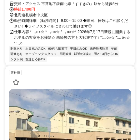
交通・アクセス 市営地下鉄南北線「すすきの」駅から徒歩5分
時給1,400円
北海道札幌市中央区
勤務時間詳細 【勤務時間】 9:00～15:00 ◆曜日、日数はご相談くだ
さい♪ ◆ライフスタイルに合わせて働けます◎
仕事内容 *:..｡o○☆ *:..｡o○☆ *:..｡o○☆* 2026年7月17日新規に開業する
ホテルの客室をお掃除☆ 未経験の方も大歓迎です♪ *:..｡o○☆ *:..｡o○☆
*:..｡o...
制服あり
土日祝のみOK
60代も応募可
平日のみOK
未経験者歓迎
午前
研修あり
オープニングスタッフ
長期歓迎
駅近5分以内
週2・3日からOK
シフト制
友達と応募OK
正社員