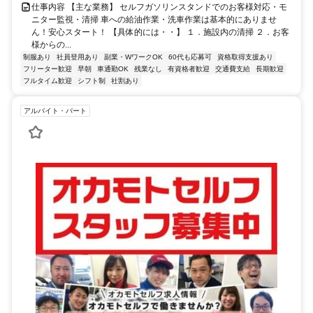
仕事内容 【主な業務】 セルフガソリンスタンドでのお客様対応・モ
ニター監視・清掃 車への給油作業・洗車作業は基本的にありませ
ん！安心スタート！ 【具体的には・・】 １．施設内の清掃 ２．お客
様からの...
制服あり
社員登用あり
副業・WワークOK
60代も応募可
資格取得支援あり
フリーター歓迎
早朝
車通勤OK
残業なし
有資格者歓迎
交通費支給
長期歓迎
フルタイム歓迎
シフト制
社割あり
アルバイト・パート