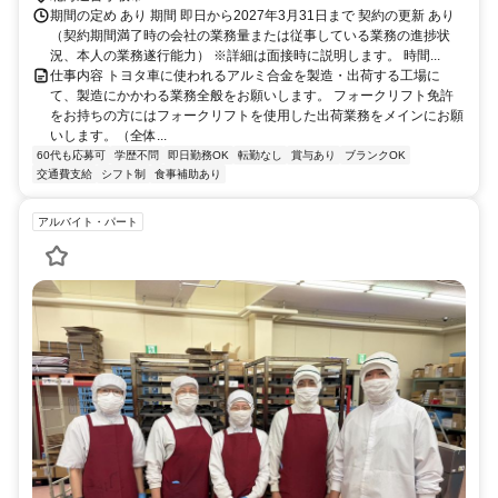
期間の定め あり 期間 即日から2027年3月31日まで 契約の更新 あり
（契約期間満了時の会社の業務量または従事している業務の進捗状
況、本人の業務遂行能力） ※詳細は面接時に説明します。 時間...
仕事内容 トヨタ車に使われるアルミ合金を製造・出荷する工場に
て、製造にかかわる業務全般をお願いします。 フォークリフト免許
をお持ちの方にはフォークリフトを使用した出荷業務をメインにお願
いします。（全体...
60代も応募可
学歴不問
即日勤務OK
転勤なし
賞与あり
ブランクOK
交通費支給
シフト制
食事補助あり
アルバイト・パート