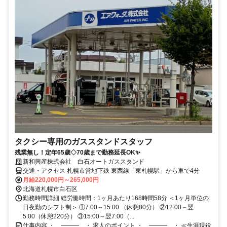
タクシー専用のガススタンドスタッフ
残業無し！定年65歳◇70歳まで勤務延長OK✨
新和興産株式会社 白石オートガススタンド
交通・アクセス 札幌市営地下鉄 東西線「東札幌駅」から車で4分
月給220,000円～265,000円
北海道札幌市白石区
勤務時間詳細 総労働時間：1ヶ月あたり168時間58分 ＜1ヶ月単位の
日夜勤のシフト制＞ ①7:00～15:00 （休憩80分） ②12:00～翌
5:00（休憩220分） ③15:00～翌7:00（...
仕事内容 ・…―――…・ 求人のポイント ・…―――…・ ≪生涯現役