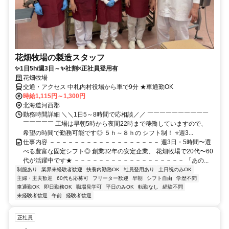
花畑牧場の製造スタッフ
✨1日5h/週3日～✨社割×正社員登用有
花畑牧場
交通・アクセス 中札内村役場から車で9分 ★車通勤OK
時給1,115円～1,300円
北海道河西郡
勤務時間詳細 ＼＼1日5～8時間で応相談／／ ￣￣￣￣￣￣￣￣￣￣
￣￣￣￣￣ 工場は早朝5時から夜間22時まで稼働していますので、
希望の時間で勤務可能です◎ ５ｈ～８ｈの シフト制！ ⭐週3...
仕事内容 －－－－－－－－－－－－－－－－－－ 週3日・5時間〜選
べる豊富な固定シフト◎ 創業32年の安定企業、 花畑牧場で20代〜60
代が活躍中です★ －－－－－－－－－－－－－－－－－－ 「あの...
制服あり
業界未経験者歓迎
扶養内勤務OK
社員登用あり
土日祝のみOK
主婦・主夫歓迎
60代も応募可
フリーター歓迎
早朝
シフト自由
学歴不問
車通勤OK
即日勤務OK
職場見学可
平日のみOK
転勤なし
経験不問
未経験者歓迎
午前
経験者歓迎
正社員