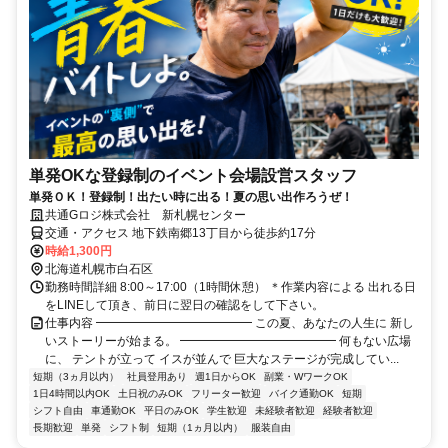
単発OKな登録制のイベント会場設営スタッフ
単発ＯＫ！登録制！出たい時に出る！夏の思い出作ろうぜ！
共通Gロジ株式会社 新札幌センター
交通・アクセス 地下鉄南郷13丁目から徒歩約17分
時給1,300円
北海道札幌市白石区
勤務時間詳細 8:00～17:00（1時間休憩） ＊作業内容による 出れる日
をLINEして頂き、前日に翌日の確認をして下さい。
仕事内容 ━━━━━━━━━━━━━ この夏、あなたの人生に 新し
いストーリーが始まる。 ━━━━━━━━━━━━━ 何もない広場
に、 テントが立って イスが並んで 巨大なステージが完成してい...
短期（3ヵ月以内）
社員登用あり
週1日からOK
副業・WワークOK
1日4時間以内OK
土日祝のみOK
フリーター歓迎
バイク通勤OK
短期
シフト自由
車通勤OK
平日のみOK
学生歓迎
未経験者歓迎
経験者歓迎
長期歓迎
単発
シフト制
短期（1ヵ月以内）
服装自由