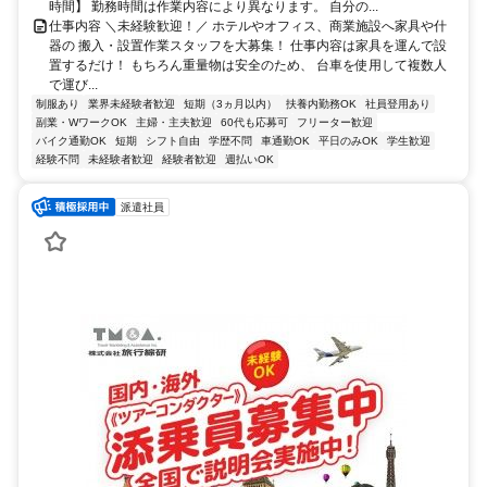
時間】 勤務時間は作業内容により異なります。 自分の...
仕事内容 ＼未経験歓迎！／ ホテルやオフィス、商業施設へ家具や什
器の 搬入・設置作業スタッフを大募集！ 仕事内容は家具を運んで設
置するだけ！ もちろん重量物は安全のため、 台車を使用して複数人
で運び...
制服あり
業界未経験者歓迎
短期（3ヵ月以内）
扶養内勤務OK
社員登用あり
副業・WワークOK
主婦・主夫歓迎
60代も応募可
フリーター歓迎
バイク通勤OK
短期
シフト自由
学歴不問
車通勤OK
平日のみOK
学生歓迎
経験不問
未経験者歓迎
経験者歓迎
週払いOK
派遣社員