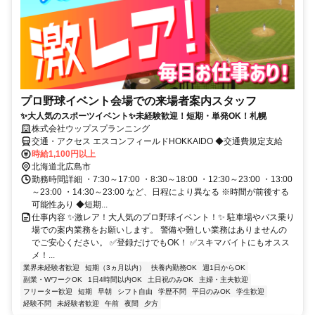
プロ野球イベント会場での来場者案内スタッフ
✨大人気のスポーツイベント✨未経験歓迎！短期・単発OK！札幌
株式会社ウップスプランニング
交通・アクセス エスコンフィールドHOKKAIDO ◆交通費規定支給
時給1,100円以上
北海道北広島市
勤務時間詳細 ・7:30～17:00 ・8:30～18:00 ・12:30～23:00 ・13:00
～23:00 ・14:30～23:00 など、日程により異なる ※時間が前後する
可能性あり ◆短期...
仕事内容 ✨激レア！大人気のプロ野球イベント！✨ 駐車場やバス乗り
場での案内業務をお願いします。 警備や難しい業務はありませんの
でご安心ください。 ✅登録だけでもOK！ ✅スキマバイトにもオスス
メ！...
業界未経験者歓迎
短期（3ヵ月以内）
扶養内勤務OK
週1日からOK
副業・WワークOK
1日4時間以内OK
土日祝のみOK
主婦・主夫歓迎
フリーター歓迎
短期
早朝
シフト自由
学歴不問
平日のみOK
学生歓迎
経験不問
未経験者歓迎
午前
夜間
夕方