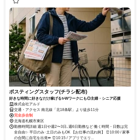
ポスティングスタッフ(チラシ配布)
好きな時間に好きなだけ稼げる✨Wワークにも◎主婦・シニア応援
株式会社アルド
交通・アクセス 南北線「北18条駅」より徒歩11分
完全歩合制
北海道札幌市東区
勤務時間詳細 週1⽇や週2〜3⽇､週6⽇勤務など 働く時間・日数は完
全⾃由✨ 平⽇のみ･⼟⽇のみもOK 【お仕事の流れ例】 ⏰10:00 / 家事
の合間に自宅を出発⏩ ⏰10:15 / アプリでエリ...