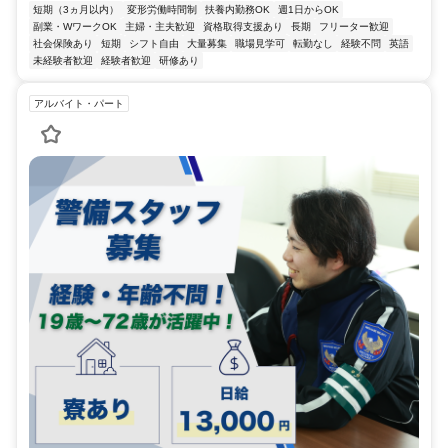
短期（3ヵ月以内）
変形労働時間制
扶養内勤務OK
週1日からOK
副業・WワークOK
主婦・主夫歓迎
資格取得支援あり
長期
フリーター歓迎
社会保険あり
短期
シフト自由
大量募集
職場見学可
転勤なし
経験不問
英語
未経験者歓迎
経験者歓迎
研修あり
アルバイト・パート