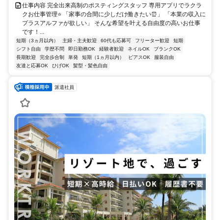
仕事内容 完全出来高制のポスティングスタッフ 専用アプリでラクラ
クお仕事管理⭐ 「家事の合間に少しだけ働きたい⏰」 「本業の収入に
プラスアルファが欲しい」 そんな希望を叶える自由度の高いお仕事
です！...
短期（3ヵ月以内）
主婦・主夫歓迎
60代も応募可
フリーター歓迎
短期
シフト自由
学歴不問
即日勤務OK
経験者歓迎
ネイルOK
ブランクOK
長期歓迎
完全歩合制
単発
短期（1ヵ月以内）
ピアスOK
服装自由
友達と応募OK
ひげOK
髪型・髪色自由
派遣社員