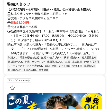
警備スタッフ
【月収30万円～も可能✨】日払い・週払い◎入社祝い金＆寮あり
株式会社ワタナベ警備 札幌市白石区エリア
交通・アクセス 札幌市白石区エリア
日給13,000円
北海道札幌市白石区
勤務時間詳細 実働時間：1日あたり8時間 平均勤務日数：1ヶ月あた
り5日 〜 20日 ◆8:00～17:00（休憩60分） ◆20:00~5:00（休憩60
分） ※現場により始業時間の変動あり ※...
仕事内容 ✨ 求人の魅力 - 「警備の仕事は初めて…」 「体力的に不
安…」 「シフトの融通が利くか心配…」 ワタナベ警備なら、すべて
解決できます！ ⭐日給1万3000円の高収入！ ⭐入社祝い金3万円...
制服あり
業界未経験者歓迎
短期（3ヵ月以内）
扶養内勤務OK
社員登用あり
週1日からOK
副業・WワークOK
土日祝のみOK
主婦・主夫歓迎
60代も応募可
フリーター歓迎
バイク通勤OK
短期
早朝
シフト自由
学歴不問
車通勤OK
即日勤務OK
平日のみOK
学生歓迎
アルバイト・パート