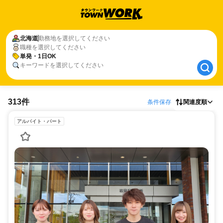
北海道
北海道
勤務地を選択してください
職種を選択してください
単発・1日OK
単発・1日OK
キーワードを選択してください
313件
条件保存
関連度順
アルバイト・パート