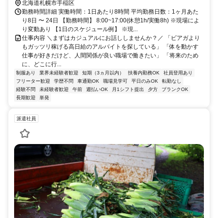
北海道札幌市手稲区
勤務時間詳細 実働時間：1日あたり8時間 平均勤務日数：1ヶ月あた
り8日 〜 24日 【勤務時間】 8:00~17:00(休憩1h/実働8h) ※現場によ
り変動あり 【1日のスケジュール例】 ※現...
仕事内容 ＼まずはカジュアルにお話ししませんか？／ 「ビアガより
もガッツリ稼げる高日給のアルバイトを探している」 「体を動かす
仕事が好きだけど、人間関係が良い職場で働きたい」 「将来のため
に、どこに行...
制服あり
業界未経験者歓迎
短期（3ヵ月以内）
扶養内勤務OK
社員登用あり
フリーター歓迎
学歴不問
車通勤OK
職場見学可
平日のみOK
転勤なし
経験不問
未経験者歓迎
午前
週払いOK
月1シフト提出
夕方
ブランクOK
長期歓迎
単発
派遣社員