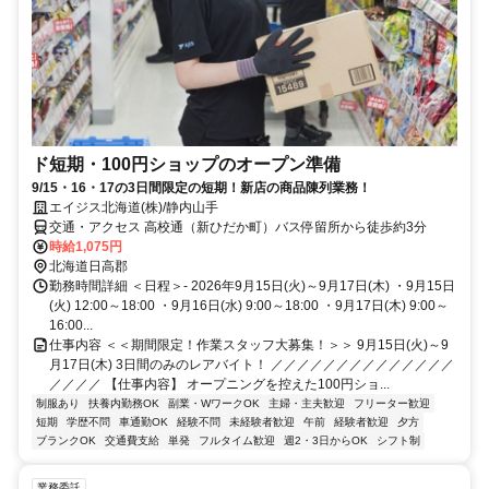
ド短期・100円ショップのオープン準備
9/15・16・17の3日間限定の短期！新店の商品陳列業務！
エイジス北海道(株)/静内山手
交通・アクセス 高校通（新ひだか町）バス停留所から徒歩約3分
時給1,075円
北海道日高郡
勤務時間詳細 ＜日程＞- 2026年9月15日(火)～9月17日(木) ・9月15日
(火) 12:00～18:00 ・9月16日(水) 9:00～18:00 ・9月17日(木) 9:00～
16:00...
仕事内容 ＜＜期間限定！作業スタッフ大募集！＞＞ 9月15日(火)～9
月17日(木) 3日間のみのレアバイト！ ／／／／／／／／／／／／／／
／／／／ 【仕事内容】 オープニングを控えた100円ショ...
制服あり
扶養内勤務OK
副業・WワークOK
主婦・主夫歓迎
フリーター歓迎
短期
学歴不問
車通勤OK
経験不問
未経験者歓迎
午前
経験者歓迎
夕方
ブランクOK
交通費支給
単発
フルタイム歓迎
週2・3日からOK
シフト制
業務委託