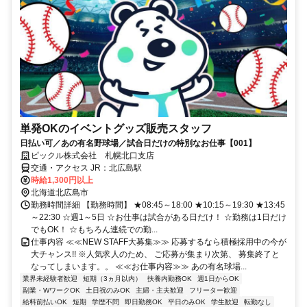
単発OKのイベントグッズ販売スタッフ
日払い可／あの有名野球場／試合日だけの特別なお仕事【001】
ピックル株式会社 札幌北口支店
交通・アクセス JR：北広島駅
時給1,300円以上
北海道北広島市
勤務時間詳細 【勤務時間】 ★08:45～18:00 ★10:15～19:30 ★13:45
～22:30 ☆週1～5日 ☆お仕事は試合がある日だけ！ ☆勤務は1日だけ
でもOK！ ☆もちろん連続での勤...
仕事内容 ≪≪NEW STAFF大募集≫≫ 応募するなら積極採用中の今が
大チャンス!! ※人気求人のため、 ご応募が集まり次第、 募集終了と
なってしまいます。。 ≪≪お仕事内容≫≫ あの有名球場...
業界未経験者歓迎
短期（3ヵ月以内）
扶養内勤務OK
週1日からOK
副業・WワークOK
土日祝のみOK
主婦・主夫歓迎
フリーター歓迎
給料前払いOK
短期
学歴不問
即日勤務OK
平日のみOK
学生歓迎
転勤なし