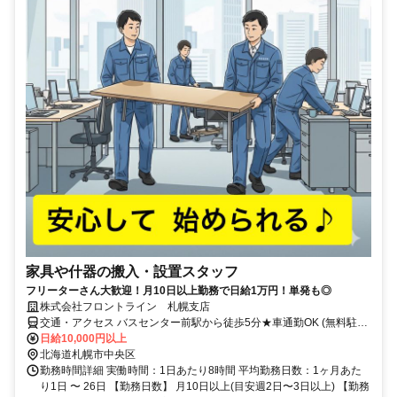
家具や什器の搬入・設置スタッフ
フリーターさん大歓迎！月10日以上勤務で日給1万円！単発も◎
株式会社フロントライン 札幌支店
交通・アクセス バスセンター前駅から徒歩5分★車通勤OK (無料駐車
場完備)
日給10,000円以上
北海道札幌市中央区
勤務時間詳細 実働時間：1日あたり8時間 平均勤務日数：1ヶ月あた
り1日 〜 26日 【勤務日数】 月10日以上(目安週2日〜3日以上) 【勤務