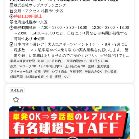
株式会社ウップスプランニング
交通・アクセス 札幌市中央区
時給1,100円以上
北海道札幌市中央区
勤務時間詳細 ・7:30～17:00 ・8:30～18:00 ・12:30～23:00 ・13:00
～23:00 ・14:30～23:00 など、日程により異なる ※時間が前後する
可能性あり ◆短期...
仕事内容 ✨激レア！大人気スポーツイベント！✨ ＞＞ 8月・9月に日
程多数！ ＜＜ 駐車場やバス乗り場での案内業務をお願いします。 警
備や難しい業務はありませんのでご安心ください。 ✅登録だけでも...
業界未経験者歓迎
短期（3ヵ月以内）
扶養内勤務OK
週1日からOK
副業・WワークOK
1日4時間以内OK
土日祝のみOK
主婦・主夫歓迎
フリーター歓迎
短期
早朝
シフト自由
学歴不問
平日のみOK
学生歓迎
経験不問
未経験者歓迎
午前
夜間
夕方
派遣社員