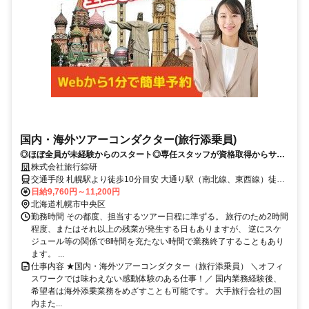
国内・海外ツアーコンダクター(旅行添乗員)
◎ほぼ全員が未経験からのスタート◎専任スタッフが資格取得からサポ
ート◎国内経験後、希望者は海外添乗へステップアップ
株式会社旅行綜研
交通手段 札幌駅より徒歩10分目安 大通り駅（南北線、東西線）徒歩
５分 【最寄り駅】 ・ＪＲ千歳線「札幌(ＪＲ)駅」 ・ＪＲ函館本線
日給9,760円～11,200円
「札幌(ＪＲ)駅」
北海道札幌市中央区
勤務時間 その都度、担当するツアー日程に準ずる。 旅行のため2時間
程度、またはそれ以上の残業が発生する日もありますが、 逆にスケ
ジュール等の関係で8時間を充たない時間で業務終了することもあり
ます。 ...
仕事内容 ★国内・海外ツアーコンダクター（旅行添乗員） ＼オフィ
スワークでは味わえない感動体験のある仕事！／ 国内業務経験後、
希望者は海外添乗業務をめざすことも可能です。 大手旅行会社の国
内また...