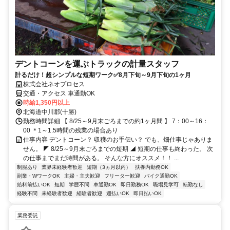
デントコーンを運ぶトラックの計量スタッフ
計るだけ！超シンプルな短期ワーク✅8月下旬～9月下旬の1ヶ月
株式会社ネオプロセス
交通・アクセス 車通勤OK
時給1,350円以上
北海道中川郡(十勝)
勤務時間詳細 【 8/25～9月末ごろまでの約1ヶ月間 】 7：00～16：
00 ＊1～1.5時間の残業の場合あり
仕事内容 デントコーン？ 収穫のお手伝い？ でも、畑仕事じゃありま
せん。 ◤ 8/25～9月末ごろまでの短期 ◢ 短期の仕事も終わった。 次
の仕事までまだ時間がある。 そんな方にオススメ！！ ...
制服あり
業界未経験者歓迎
短期（3ヵ月以内）
扶養内勤務OK
副業・WワークOK
主婦・主夫歓迎
フリーター歓迎
バイク通勤OK
給料前払いOK
短期
学歴不問
車通勤OK
即日勤務OK
職場見学可
転勤なし
経験不問
未経験者歓迎
経験者歓迎
週払いOK
即日払いOK
業務委託