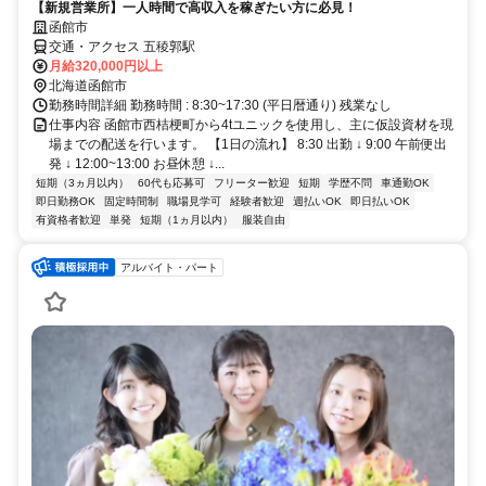
【新規営業所】一人時間で高収入を稼ぎたい方に必見！
函館市
交通・アクセス 五稜郭駅
月給320,000円以上
北海道函館市
勤務時間詳細 勤務時間 : 8:30~17:30 (平日暦通り) 残業なし
仕事内容 函館市西桔梗町から4tユニックを使用し、主に仮設資材を現
場までの配送を行います。 【1日の流れ】 8:30 出勤 ↓ 9:00 午前便出
発 ↓ 12:00~13:00 お昼休憩 ↓...
短期（3ヵ月以内）
60代も応募可
フリーター歓迎
短期
学歴不問
車通勤OK
即日勤務OK
固定時間制
職場見学可
経験者歓迎
週払いOK
即日払いOK
有資格者歓迎
単発
短期（1ヵ月以内）
服装自由
アルバイト・パート