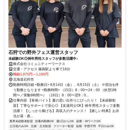
石狩での野外フェス運営スタッフ
未経験OK◎例年男性スタッフが多数活躍中♪
株式会社コミュニティーワークス
交通・アクセス 篠路駅より車で18分
時給1,075円～1,100円
北海道石狩市
勤務時間詳細 <勤務日> 8月14日（金）、8月15日（土） ※宿泊を伴
う勤務となります <勤務時間> （15日）8：00〜24：00 （休憩1時
間〜／実働8時間〜） （16日）8：00〜翌9：0...
仕事内容 【単発バイト】夏の思い出作りにぴったり！ 【未経験歓
迎】丁寧なサポートで安心◎ 【友達同士OK】例年男性スタッフ多数
活躍！ 【しっかり稼げる】高収入のチャンス！ 【嬉しい特典】お弁
当が昼・夜...
業界未経験者歓迎
扶養内勤務OK
週1日からOK
副業・WワークOK
土日祝のみOK
主婦・主夫歓迎
フリーター歓迎
短期
学歴不問
平日のみOK