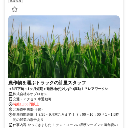
派遣社員
農作物を運ぶトラックの計量スタッフ
＜8月下旬～1ヶ月短期＞勤務地が少しずつ異動！？レアワーク✨
株式会社ネオプロセス
交通・アクセス 車通勤可
時給1,350円以上
北海道中川郡(十勝)
勤務時間詳細 【 8/25～9月末ごろまで 】 7：00～16：00 ＊1～1.5時
間の残業の場合あり
仕事内容 やってきました！ デントコーンの収穫シーズン✨ 毎年夏の