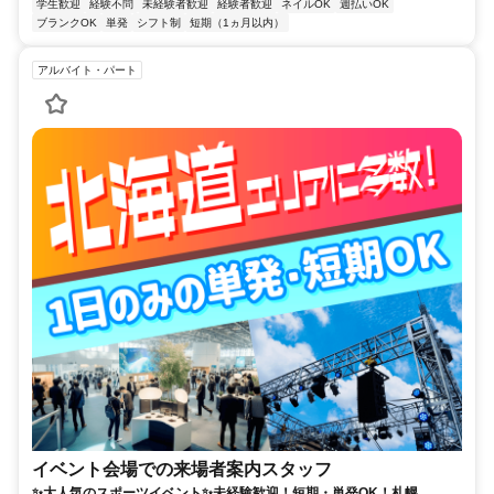
学生歓迎
経験不問
未経験者歓迎
経験者歓迎
ネイルOK
週払いOK
ブランクOK
単発
シフト制
短期（1ヵ月以内）
アルバイト・パート
イベント会場での来場者案内スタッフ
✨大人気のスポーツイベント✨未経験歓迎！短期・単発OK！札幌