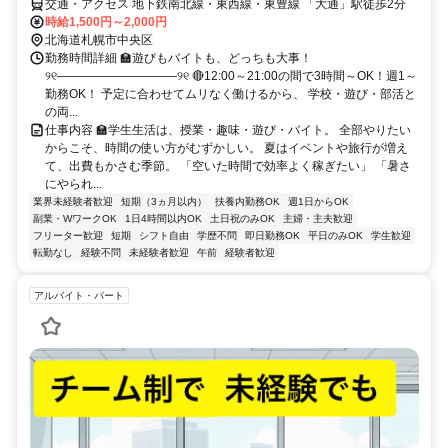
交通・アクセス 地下鉄南北線・東西線・東豊線 「大通」駅徒歩2分
時給1,500円～2,000円
北海道札幌市中央区
勤務時間詳細 🏫遊びもバイトも、どっちも大事！
୨୧――――――――――୨୧ 🔴12:00～21:00の間で3時間～OK！週1～
勤務OK！ 予定に合わせてムリなく働けるから、 学校・遊び・部活と
の両...
仕事内容 🏫学生生活は、授業・趣味・遊び・バイト。 全部やりたい
からこそ、時間の使い方がむずかしい。 夏はイベントや旅行が増え
て、出費もかさむ季節。 「空いた時間で効率よく稼ぎたい」 「暑さ
にやられ...
業界未経験者歓迎
短期（3ヵ月以内）
扶養内勤務OK
週1日からOK
副業・WワークOK
1日4時間以内OK
土日祝のみOK
主婦・主夫歓迎
フリーター歓迎
短期
シフト自由
学歴不問
即日勤務OK
平日のみOK
学生歓迎
転勤なし
経験不問
未経験者歓迎
午前
経験者歓迎
アルバイト・パート