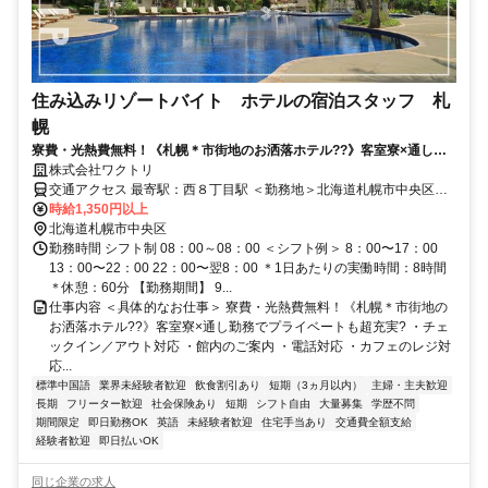
住み込みリゾートバイト ホテルの宿泊スタッフ 札
幌
寮費・光熱費無料！《札幌＊市街地のお洒落ホテル??》客室寮×通し勤
務でプライベートも超充実?
株式会社ワクトリ
交通アクセス 最寄駅：西８丁目駅 ＜勤務地＞北海道札幌市中央区南2
条西★寮完備・赴任交通費支給！ 【新千歳方面より】 JR快速で新千
時給1,350円以上
歳空港⇒札幌駅（約37分） 地下鉄でさっぽろ駅⇒すすきの駅（約3
北海道札幌市中央区
分） すすきの駅より徒歩で約10分 ※ご自宅からの通勤も相談OK！住
勤務時間 シフト制 08：00～08：00 ＜シフト例＞ 8：00〜17：00
み込みを希望されない場合もお気軽にご相談ください。
13：00〜22：00 22：00〜翌8：00 ＊1日あたりの実働時間：8時間
＊休憩：60分 【勤務期間】 9...
仕事内容 ＜具体的なお仕事＞ 寮費・光熱費無料！《札幌＊市街地の
お洒落ホテル??》客室寮×通し勤務でプライベートも超充実? ・チェ
ックイン／アウト対応 ・館内のご案内 ・電話対応 ・カフェのレジ対
応...
標準中国語
業界未経験者歓迎
飲食割引あり
短期（3ヵ月以内）
主婦・主夫歓迎
長期
フリーター歓迎
社会保険あり
短期
シフト自由
大量募集
学歴不問
期間限定
即日勤務OK
英語
未経験者歓迎
住宅手当あり
交通費全額支給
経験者歓迎
即日払いOK
同じ企業の求人