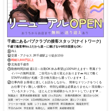
千歳にあるパブクラブの接客スタッフ(ナイトワーク)
千歳で集客率No.1だから楽～に稼げる✨️WEB面接もOK♪
ALL
交通・アクセス JR千歳駅より徒歩10分
時給3,800円以上
北海道千歳市
勤務時間詳細 週1日～出勤OK 休み希望は100%叶えます✨️ 専属ドラ
イバーの無料送迎、 ご自宅から送り迎えがあります🚗 ALLで働く
STAFFの8割が 札幌・苫小牧方面から通っています✦ 【...
仕事内容 お客様と楽しくお話をしながら、 簡単なドリンクをつくる
お仕事です♪ 難しい接客や、 特別な経験は必要ありません✨️ 現在働い
ているスタッフも、 ほとんどが未経験からスタートしています🔰 ...
制服あり
業界未経験者歓迎
短期（3ヵ月以内）
扶養内勤務OK
週1日からOK
副業・WワークOK
1日4時間以内OK
土日祝のみOK
週1シフト提出
フリーター歓迎
短期
シフト自由
学歴不問
即日勤務OK
職場見学可
平日のみOK
学生歓迎
転勤なし
経験不問
未経験者歓迎