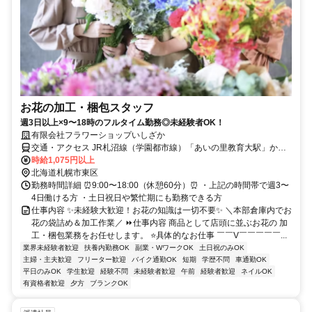
お花の加工・梱包スタッフ
週3日以上×9〜18時のフルタイム勤務◎未経験者OK！
有限会社フラワーショップいしざか
交通・アクセス JR札沼線（学園都市線）「あいの里教育大駅」から
車4分
時給1,075円以上
北海道札幌市東区
勤務時間詳細 ⏰9:00〜18:00（休憩60分）⏰ ・上記の時間帯で週3〜
4日働ける方 ・土日祝日や繁忙期にも勤務できる方
仕事内容 ✨未経験大歓迎！お花の知識は一切不要✨ ＼本部倉庫内でお
花の袋詰め＆加工作業／ ⏩仕事内容 商品として店頭に並ぶお花の 加
工・梱包業務をお任せします。 ⭐具体的なお仕事 ￣￣V￣￣￣￣￣...
業界未経験者歓迎
扶養内勤務OK
副業・WワークOK
土日祝のみOK
主婦・主夫歓迎
フリーター歓迎
バイク通勤OK
短期
学歴不問
車通勤OK
平日のみOK
学生歓迎
経験不問
未経験者歓迎
午前
経験者歓迎
ネイルOK
有資格者歓迎
夕方
ブランクOK