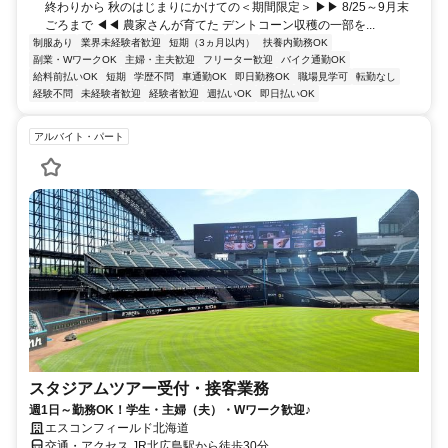
終わりから 秋のはじまりにかけての＜期間限定＞ ▶▶ 8/25～9月末
ごろまで ◀◀ 農家さんが育てた デントコーン収穫の一部を...
制服あり
業界未経験者歓迎
短期（3ヵ月以内）
扶養内勤務OK
副業・WワークOK
主婦・主夫歓迎
フリーター歓迎
バイク通勤OK
給料前払いOK
短期
学歴不問
車通勤OK
即日勤務OK
職場見学可
転勤なし
経験不問
未経験者歓迎
経験者歓迎
週払いOK
即日払いOK
アルバイト・パート
スタジアムツアー受付・接客業務
週1日～勤務OK！学生・主婦（夫）・Wワーク歓迎♪
エスコンフィールド北海道
交通・アクセス JR北広島駅から徒歩30分