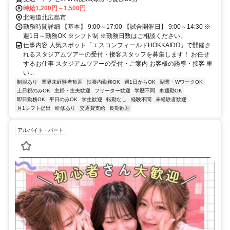
時給1,200円～1,500円
北海道北広島市
勤務時間詳細 【基本】 9:00～17:00 【試合開催日】 9:00～14:30 ※
週1日～勤務OK ※シフト制 ※勤務日数はご相談ください。
仕事内容 人気スポット「エスコンフィールドHOKKAIDO」で開催さ
れるスタジアムツアーの受付・接客スタッフを募集します！ お任せ
するお仕事 スタジアムツアーの受付・ご案内 お客様の誘導・接客 車
い...
制服あり
業界未経験者歓迎
扶養内勤務OK
週1日からOK
副業・WワークOK
土日祝のみOK
主婦・主夫歓迎
フリーター歓迎
学歴不問
車通勤OK
即日勤務OK
平日のみOK
学生歓迎
転勤なし
経験不問
未経験者歓迎
月1シフト提出
研修あり
交通費支給
長期歓迎
アルバイト・パート