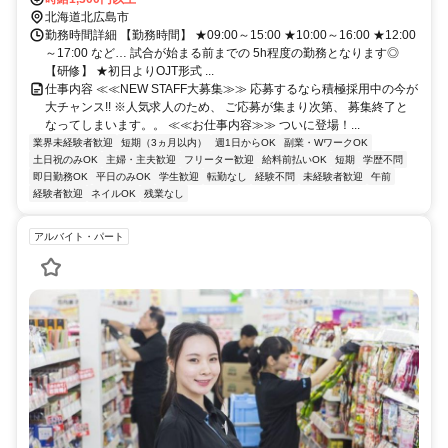
北海道北広島市
勤務時間詳細 【勤務時間】 ★09:00～15:00 ★10:00～16:00 ★12:00
～17:00 など… 試合が始まる前までの 5h程度の勤務となります◎
【研修】 ★初日よりOJT形式 ...
仕事内容 ≪≪NEW STAFF大募集≫≫ 応募するなら積極採用中の今が
大チャンス!! ※人気求人のため、 ご応募が集まり次第、 募集終了と
なってしまいます。。 ≪≪お仕事内容≫≫ ついに登場！...
業界未経験者歓迎
短期（3ヵ月以内）
週1日からOK
副業・WワークOK
土日祝のみOK
主婦・主夫歓迎
フリーター歓迎
給料前払いOK
短期
学歴不問
即日勤務OK
平日のみOK
学生歓迎
転勤なし
経験不問
未経験者歓迎
午前
経験者歓迎
ネイルOK
残業なし
アルバイト・パート