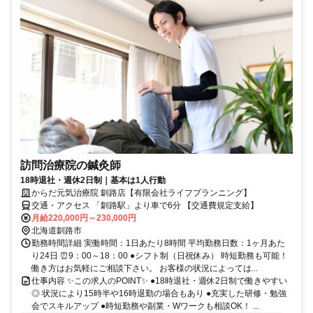
訪問治療院の鍼灸師
18時退社・週休2日制｜基本は1人行動
からだ元気治療院 釧路店【有限会社ライフプランニング】
交通・アクセス 「釧路駅」より車で6分 【交通費規定支給】
月給220,000円～230,000円
北海道釧路市
勤務時間詳細 実働時間：1日あたり8時間 平均勤務日数：1ヶ月あた
り24日 ⏰9：00～18：00 ●シフト制（日祝休み） 時短勤務も可能！
働き方はお気軽にご相談下さい。 お客様の状況によっては...
仕事内容 ✨この求人のPOINT✨ ●18時退社・週休2日制で働きやすい
◎ 状況により15時半や16時退勤の場合もあり ●充実した研修・勉強
会でスキルアップ ●時短勤務や副業・Wワークも相談OK！ ...