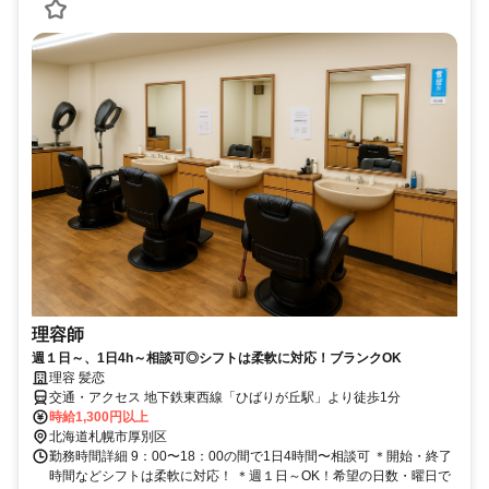
理容師
週１日～、1日4h～相談可◎シフトは柔軟に対応！ブランクOK
理容 髪恋
交通・アクセス 地下鉄東西線「ひばりが丘駅」より徒歩1分
時給1,300円以上
北海道札幌市厚別区
勤務時間詳細 9：00〜18：00の間で1日4時間〜相談可 ＊開始・終了
時間などシフトは柔軟に対応！ ＊週１日～OK！希望の日数・曜日で