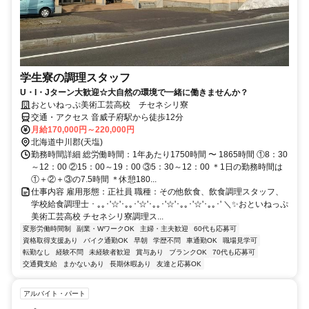
学生寮の調理スタッフ
U・I・Jターン大歓迎☆大自然の環境で一緒に働きませんか？
おといねっぷ美術工芸高校 チセネシリ寮
交通・アクセス 音威子府駅から徒歩12分
月給170,000円～220,000円
北海道中川郡(天塩)
勤務時間詳細 総労働時間：1年あたり1750時間 〜 1865時間 ①8：30
～12：00 ②15：00～19：00 ③5：30～12：00 ＊1日の勤務時間は
①＋②＋③の7.5時間 ＊休憩180...
仕事内容 雇用形態：正社員 職種：その他飲食、飲食調理スタッフ、
学校給食調理士 ･ ｡｡･'☆'･｡｡･'☆'･｡｡･'☆'･｡｡･'☆'･｡｡･' ＼✨おといねっぷ
美術工芸高校 チセネシリ寮調理ス...
変形労働時間制
副業・WワークOK
主婦・主夫歓迎
60代も応募可
資格取得支援あり
バイク通勤OK
早朝
学歴不問
車通勤OK
職場見学可
転勤なし
経験不問
未経験者歓迎
賞与あり
ブランクOK
70代も応募可
交通費支給
まかないあり
長期休暇あり
友達と応募OK
アルバイト・パート