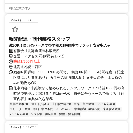
同じ企業の求人
アルバイト・パート
新聞配達・朝刊業務スタッフ
週1OK！自分のペースで◎早朝の1時間半でサクッと安定収入✨
有限会社北海道新聞林販売所
交通・アクセス 琴似駅 徒歩７分
時給1,350円以上
北海道札幌市西区
勤務時間詳細 1:00 〜 6:00 の間で、 実働1時間 〜 1.5時間程度 （配達
区域により変動あり） ★早朝の短時間のみ！ ★平日のみ・土日祝の
みの勤務もOK！
仕事内容 * 未経験から始められるシンプルワーク！ * 時給1350円の高
時給で効率よく稼げる * 週1日〜OK！自分に合うペースで働ける 【仕
事内容】 ■ 具体的な業務 ┈┈┈┈┈┈┈┈┈┈┈┈┈...
扶養内勤務OK
週1日からOK
土日祝のみOK
主婦・主夫歓迎
60代も応募可
フリーター歓迎
早朝
学歴不問
平日のみOK
学生歓迎
経験不問
未経験者歓迎
70代も応募可
シフト制
服装自由
髪型・髪色自由
アルバイト・パート