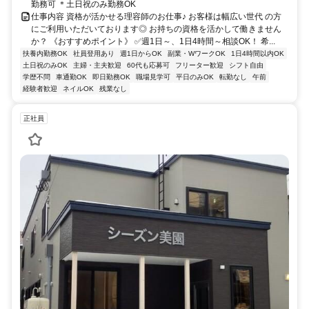
勤務可 ＊土日祝のみ勤務OK
仕事内容 資格が活かせる理容師のお仕事♪ お客様は幅広い世代 の方
にご利用いただいております◎ お持ちの資格を活かして働きません
か？ 《おすすめポイント》 ✅週1日～、1日4時間～相談OK！ 希...
扶養内勤務OK
社員登用あり
週1日からOK
副業・WワークOK
1日4時間以内OK
土日祝のみOK
主婦・主夫歓迎
60代も応募可
フリーター歓迎
シフト自由
学歴不問
車通勤OK
即日勤務OK
職場見学可
平日のみOK
転勤なし
午前
経験者歓迎
ネイルOK
残業なし
正社員