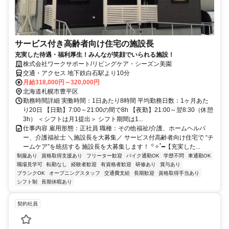
サービス付き高齢者向け住宅の施設長
充実した待遇・福利厚生！みんなが笑顔でいられる施設！
株式会社ワークサポート/リビングケア・シーズン美園
交通・アクセス 地下鉄白石駅より10分
月給318,000円～320,000円
北海道札幌市豊平区
勤務時間詳細 実働時間：1日あたり8時間 平均勤務日数：1ヶ月あた
り20日 【日勤】7:00～21:00の間で8h 【夜勤】21:00～翌8:30（休憩
3h） ＜シフトは月1提出＞ シフト期間は1...
仕事内容 雇用形態：正社員 職種：その他福祉/介護、ホームヘルパ
ー、介護福祉士 ＼施設長を大募集／ サービス付高齢者向け住宅で “チ
ームケア”を統括する 施設長を大募集します！ ꙳✧˚━【充実した...
制服あり
資格取得支援あり
フリーター歓迎
バイク通勤OK
学歴不問
車通勤OK
職場見学可
転勤なし
経験者歓迎
有資格者歓迎
研修あり
賞与あり
ブランクOK
オープニングスタッフ
交通費支給
長期歓迎
資格取得手当あり
シフト制
長期休暇あり
契約社員