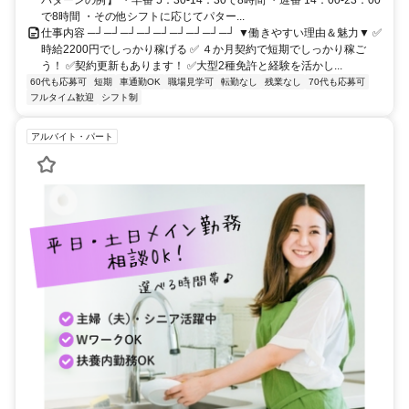
パターンの例】 ・早番 5：30-14：30で8時間 ・遅番 14：00-23：00
で8時間 ・その他シフトに応じてパター...
仕事内容 ─┘─┘─┘─┘─┘─┘─┘─┘─┘ ▼働きやすい理由＆魅力▼ ✅
時給2200円でしっかり稼げる ✅ ４か月契約で短期でしっかり稼ご
う！ ✅契約更新もあります！ ✅大型2種免許と経験を活かし...
60代も応募可
短期
車通勤OK
職場見学可
転勤なし
残業なし
70代も応募可
フルタイム歓迎
シフト制
アルバイト・パート