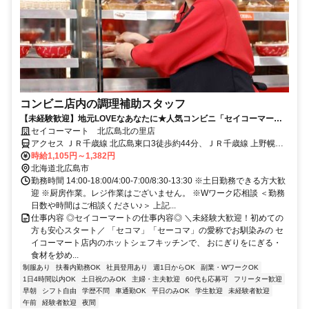
コンビニ店内の調理補助スタッフ
【未経験歓迎】地元LOVEなあなたに★人気コンビニ「セイコーマー
ト」で働こう♪接客なし◎
セイコーマート 北広島北の里店
アクセス ＪＲ千歳線 北広島東口3徒歩約44分、ＪＲ千歳線 上野幌徒
歩約90分
時給1,105円～1,382円
北海道北広島市
勤務時間 14:00-18:00/4:00-7:00/8:30-13:30 ※土日勤務できる方大歓
迎 ※厨房作業。レジ作業はございません。 ※Wワーク応相談 ＜勤務
日数や時間はご相談ください♪＞ 上記...
仕事内容 ◎セイコーマートの仕事内容◎ ＼未経験大歓迎！初めての
方も安心スタート／ 「セコマ」「セーコマ」の愛称でお馴染みの セ
イコーマート店内のホットシェフキッチンで、 おにぎりをにぎる・
食材を炒め...
制服あり
扶養内勤務OK
社員登用あり
週1日からOK
副業・WワークOK
1日4時間以内OK
土日祝のみOK
主婦・主夫歓迎
60代も応募可
フリーター歓迎
早朝
シフト自由
学歴不問
車通勤OK
平日のみOK
学生歓迎
未経験者歓迎
午前
経験者歓迎
夜間