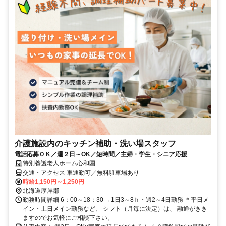
介護施設内のキッチン補助・洗い場スタッフ
電話応募ＯＫ／週２日～OK／短時間／主婦・学生・シニア応援
特別養護老人ホーム心和園
交通・アクセス 車通勤可／無料駐車場あり
時給1,150円～1,250円
北海道厚岸郡
勤務時間詳細 6：00～18：30 →1日3～8ｈ・週2～4日勤務 ＊平日メ
イン・土日メイン勤務など、 シフト（月毎に決定）は、 融通がきき
ますのでお気軽にご相談下さい。