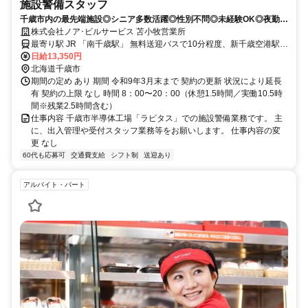
施設警備スタッフ
千歳市内の最先端施設◎シニア多数活躍◎性別不問◎未経験OK◎夜勤な
し
株式会社ノア･ビルサービス 苫小牧営業所
最寄り駅 JR 「南千歳駅」 無料送迎バスで10分程度、新千歳空港駅
徒歩13分、千歳駅 バスで20分
日給13,350円
北海道千歳市
期間の定め あり 期間 令和9年3月末まで 契約の更新 状況により延長
有 契約の上限 なし 時間 8：00〜20：00（休憩1.5時間／実働10.5時
間※残業2.5時間含む）
仕事内容 千歳市半導体工場「ラピタス」での施設警備業務です。 主
に、出入管理や受付スタッフ業務等をお願いします。 仕事内容の変
更 なし
60代も応募可
交通費支給
シフト制
送迎あり
アルバイト・パート