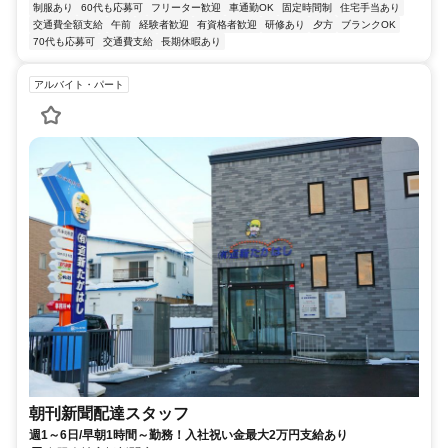
制服あり
60代も応募可
フリーター歓迎
車通勤OK
固定時間制
住宅手当あり
交通費全額支給
午前
経験者歓迎
有資格者歓迎
研修あり
夕方
ブランクOK
70代も応募可
交通費支給
長期休暇あり
アルバイト・パート
朝刊新聞配達スタッフ
週1～6日/早朝1時間～勤務！入社祝い金最大2万円支給あり