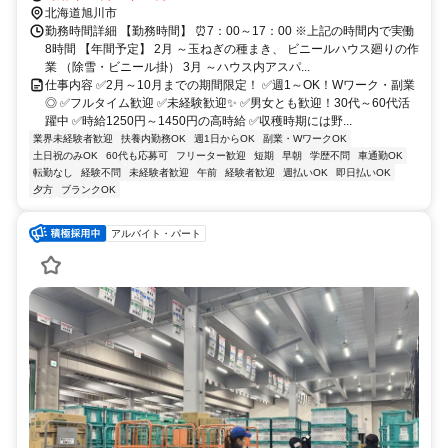
北海道旭川市
勤務時間詳細 【勤務時間】 ⏰7：00～17：00 ※上記の時間内で実働
8時間 【年間予定】 2月 ～玉ねぎの種まき、 ビニールハウス廻りの作
業 （除雪・ビニール掛） 3月 ～ハウス内アスパ...
仕事内容 ✅2月～10月までの期間限定！ ✅週1～OK！Wワーク・副業
◎ ✅フルタイム歓迎 ✅未経験歓迎✨ ✅男女とも歓迎！30代～60代活
躍中 ✅時給1250円～1450円の高時給 ✅収穫時期には野...
業界未経験者歓迎
扶養内勤務OK
週1日からOK
副業・WワークOK
土日祝のみOK
60代も応募可
フリーター歓迎
短期
早朝
学歴不問
車通勤OK
転勤なし
経験不問
未経験者歓迎
午前
経験者歓迎
週払いOK
即日払いOK
夕方
ブランクOK
アルバイト・パート