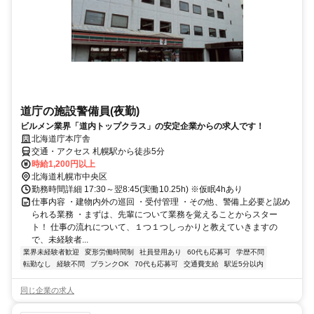
道庁の施設警備員(夜勤)
ビルメン業界「道内トップクラス」の安定企業からの求人です！
北海道庁本庁舎
交通・アクセス 札幌駅から徒歩5分
時給1,200円以上
北海道札幌市中央区
勤務時間詳細 17:30～翌8:45(実働10.25h) ※仮眠4hあり
仕事内容 ・建物内外の巡回 ・受付管理 ・その他、警備上必要と認め
られる業務 ・まずは、先輩について業務を覚えることからスター
ト！ 仕事の流れについて、１つ１つしっかりと教えていきますの
で、未経験者...
業界未経験者歓迎
変形労働時間制
社員登用あり
60代も応募可
学歴不問
転勤なし
経験不問
ブランクOK
70代も応募可
交通費支給
駅近5分以内
同じ企業の求人