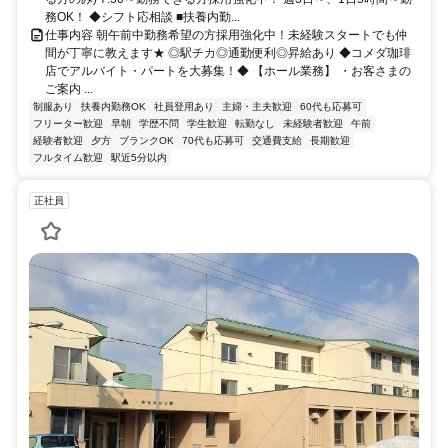
務OK！ ◆シフト応相談 ■扶養内勤...
仕事内容 朝午前中勤務希望の方採用強化中！未経験スタートでも仲
間が丁寧に教えます★ ◎駅チカ◎通勤便利◎昇給あり ◆コメダ珈琲
店でアルバイト・パートを大募集！◆ 【ホール業務】 ・お客さまの
ご案内 ...
制服あり
扶養内勤務OK
社員登用あり
主婦・主夫歓迎
60代も応募可
フリーター歓迎
早朝
学歴不問
学生歓迎
転勤なし
未経験者歓迎
午前
経験者歓迎
夕方
ブランクOK
70代も応募可
交通費支給
長期歓迎
フルタイム歓迎
駅近5分以内
正社員