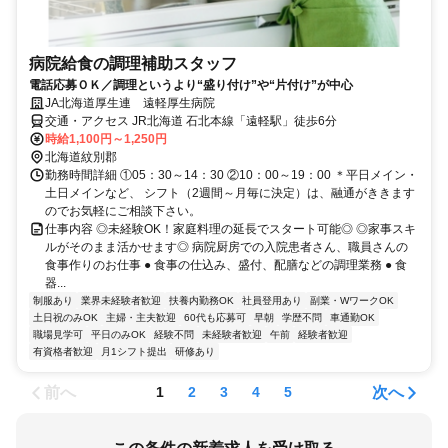
病院給食の調理補助スタッフ
電話応募ＯＫ／調理というより“盛り付け”や“片付け”が中心
JA北海道厚生連 遠軽厚生病院
交通・アクセス JR北海道 石北本線「遠軽駅」徒歩6分
時給1,100円～1,250円
北海道紋別郡
勤務時間詳細 ①05：30～14：30 ②10：00～19：00 ＊平日メイン・
土日メインなど、 シフト（2週間～月毎に決定）は、融通がききます
のでお気軽にご相談下さい。
仕事内容 ◎未経験OK！家庭料理の延長でスタート可能◎ ◎家事スキ
ルがそのまま活かせます◎ 病院厨房での入院患者さん、職員さんの
食事作りのお仕事 ● 食事の仕込み、盛付、配膳などの調理業務 ● 食
器...
制服あり
業界未経験者歓迎
扶養内勤務OK
社員登用あり
副業・WワークOK
土日祝のみOK
主婦・主夫歓迎
60代も応募可
早朝
学歴不問
車通勤OK
職場見学可
平日のみOK
経験不問
未経験者歓迎
午前
経験者歓迎
有資格者歓迎
月1シフト提出
研修あり
前へ
次へ
1
2
3
4
5