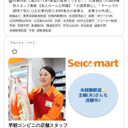
仕事内容 ＼週2日～OK×家庭の延長でできる！／ 介護施設での調理補
助スタッフ募集 【老人ホーム心和園】 ＊介護業務なし ＊チームでの
調理で安心 ◎お仕事内容◎ 約80食分の食事を、 栄養士が作成し...
制服あり
業界未経験者歓迎
扶養内勤務OK
社員登用あり
副業・WワークOK
1日4時間以内OK
土日祝のみOK
主婦・主夫歓迎
60代も応募可
フリーター歓迎
早朝
学歴不問
車通勤OK
職場見学可
平日のみOK
学生歓迎
経験不問
未経験者歓迎
午前
経験者歓迎
アルバイト・パート
早朝コンビニの店舗スタッフ