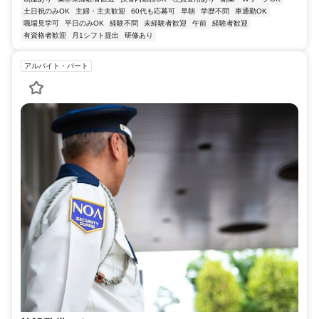
土日祝のみOK
主婦・主夫歓迎
60代も応募可
早朝
学歴不問
車通勤OK
職場見学可
平日のみOK
経験不問
未経験者歓迎
午前
経験者歓迎
有資格者歓迎
月1シフト提出
研修あり
アルバイト・パート