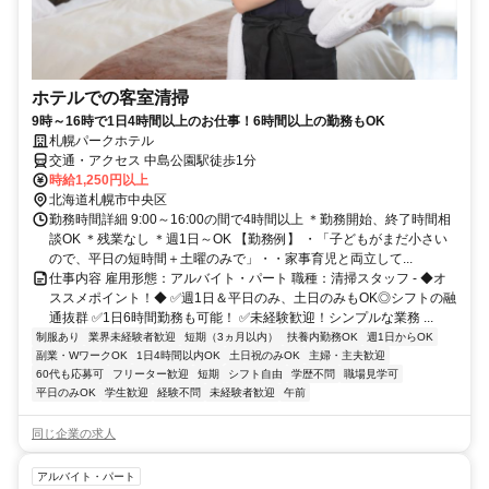
ホテルでの客室清掃
9時～16時で1日4時間以上のお仕事！6時間以上の勤務もOK
札幌パークホテル
交通・アクセス 中島公園駅徒歩1分
時給1,250円以上
北海道札幌市中央区
勤務時間詳細 9:00～16:00の間で4時間以上 ＊勤務開始、終了時間相
談OK ＊残業なし ＊週1日～OK 【勤務例】 ・「子どもがまだ小さい
ので、平日の短時間＋土曜のみで」・・家事育児と両立して...
仕事内容 雇用形態：アルバイト・パート 職種：清掃スタッフ - ◆オ
ススメポイント！◆ ✅週1日＆平日のみ、土日のみもOK◎シフトの融
通抜群 ✅1日6時間勤務も可能！ ✅未経験歓迎！シンプルな業務 ...
制服あり
業界未経験者歓迎
短期（3ヵ月以内）
扶養内勤務OK
週1日からOK
副業・WワークOK
1日4時間以内OK
土日祝のみOK
主婦・主夫歓迎
60代も応募可
フリーター歓迎
短期
シフト自由
学歴不問
職場見学可
平日のみOK
学生歓迎
経験不問
未経験者歓迎
午前
同じ企業の求人
アルバイト・パート