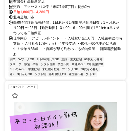
有限会社高橋新聞店
交通・アクセス バス停「末広1条5丁目」徒歩2分
日給1,800円～4,280円
北海道旭川市
勤務時間詳細 実働時間：1日あたり1時間 平均勤務日数：1ヶ月あた
り20日 〜 25日 【勤務時間】 3：00～6：00の間で1日1h★ ■早く終
わっても日給保証！
仕事内容 ーアピールポイントー ・入社祝い金1万円：入社後初給与時
支給 ・入社礼金1万円：入社半年後支給 ・40代～60代中心に活躍
中！最年長86歳！ ・配達が早く終わっても給与保証 ・新聞購読補助
あ...
副業・WワークOK
1日4時間以内OK
主婦・主夫歓迎
60代も応募可
フリーター歓迎
早朝
シフト自由
学歴不問
車通勤OK
即日勤務OK
平日のみOK
学生歓迎
未経験者歓迎
ブランクOK
70代も応募可
週2・3日からOK
シフト制
週4日以上OK
履歴書不要
ひげOK
アルバイト・パート