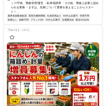
ッフ/守衛、警備管理/運営 ・駐車場誘導 ・その他、警備上必要と認め
られる業務 ・まずは、先輩について業務を覚えることからスター
ト！ ...
業界未経験者歓迎
変形労働時間制
社員登用あり
60代も応募可
学歴不問
転勤なし
経験不問
ブランクOK
70代も応募可
交通費支給
駅近5分以内
アルバイト・パート