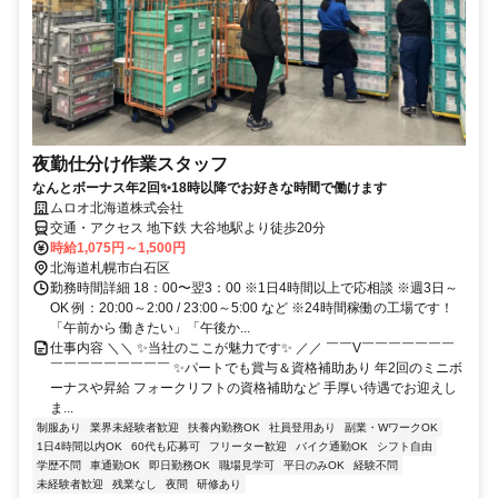
夜勤仕分け作業スタッフ
なんとボーナス年2回✨18時以降でお好きな時間で働けます
ムロオ北海道株式会社
交通・アクセス 地下鉄 大谷地駅より徒歩20分
時給1,075円～1,500円
北海道札幌市白石区
勤務時間詳細 18：00〜翌3：00 ※1日4時間以上で応相談 ※週3日～
OK 例：20:00～2:00 / 23:00～5:00 など ※24時間稼働の工場です！
「午前から 働きたい」「午後か...
仕事内容 ＼＼ ✨当社のここが魅力です✨ ／／ ￣￣V￣￣￣￣￣￣￣
￣￣￣￣￣￣￣￣￣ ✨パートでも賞与＆資格補助あり 年2回のミニボ
ーナスや昇給 フォークリフトの資格補助など 手厚い待遇でお迎えし
ま...
制服あり
業界未経験者歓迎
扶養内勤務OK
社員登用あり
副業・WワークOK
1日4時間以内OK
60代も応募可
フリーター歓迎
バイク通勤OK
シフト自由
学歴不問
車通勤OK
即日勤務OK
職場見学可
平日のみOK
経験不問
未経験者歓迎
残業なし
夜間
研修あり