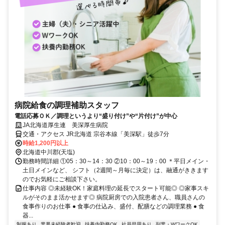
病院給食の調理補助スタッフ
電話応募ＯＫ／調理というより“盛り付け”や“片付け”が中心
JA北海道厚生連 美深厚生病院
交通・アクセス JR北海道 宗谷本線「美深駅」徒歩7分
時給1,200円以上
北海道中川郡(天塩)
勤務時間詳細 ①05：30～14：30 ②10：00～19：00 ＊平日メイン・
土日メインなど、 シフト（2週間～月毎に決定）は、融通がききます
のでお気軽にご相談下さい。
仕事内容 ◎未経験OK！家庭料理の延長でスタート可能◎ ◎家事スキ
ルがそのまま活かせます◎ 病院厨房での入院患者さん、職員さんの
食事作りのお仕事 ● 食事の仕込み、盛付、配膳などの調理業務 ● 食
器...
制服あり
業界未経験者歓迎
扶養内勤務OK
社員登用あり
副業・WワークOK