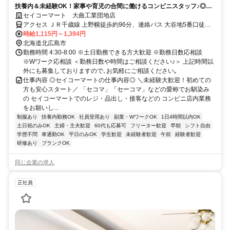
扶養内＆未経験OK！家事や育児の合間に働けるコンビニスタッフ♪◎週
1日～OK
セイコーマート 大曲工業団地店
アクセス ＪＲ千歳線 上野幌徒歩約96分、連絡バス 大谷地5番口徒歩
約114分、札幌市営東西線 大谷地5番口徒歩約114分
時給1,115円～1,394円
北海道北広島市
勤務時間 4:30-8:00 ※土日勤務できる方大歓迎 ※勤務日数応相談
※Wワーク応相談 ＜勤務日数や時間はご相談ください♪＞ 上記時間以
外にも募集しておりますので､お気軽にご相談ください｡
仕事内容 ◎セイコーマートの仕事内容◎ ＼未経験大歓迎！初めての
方も安心スタート／ 「セコマ」「セーコマ」などの愛称でお馴染み
の セイコーマートでのレジ・品出し・接客などの コンビニ店内業務
をお願いし...
制服あり
扶養内勤務OK
社員登用あり
副業・WワークOK
1日4時間以内OK
土日祝のみOK
主婦・主夫歓迎
60代も応募可
フリーター歓迎
早朝
シフト自由
学歴不問
車通勤OK
平日のみOK
学生歓迎
未経験者歓迎
午前
経験者歓迎
研修あり
ブランクOK
同じ企業の求人
正社員