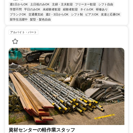
週1日からOK
土日祝のみOK
主婦・主夫歓迎
フリーター歓迎
シフト自由
学歴不問
平日のみOK
未経験者歓迎
経験者歓迎
ネイルOK
研修あり
ブランクOK
交通費支給
週2・3日からOK
シフト制
ピアスOK
友達と応募OK
留学生活躍中
髪型・髪色自由
アルバイト・パート
資材センターの軽作業スタッフ