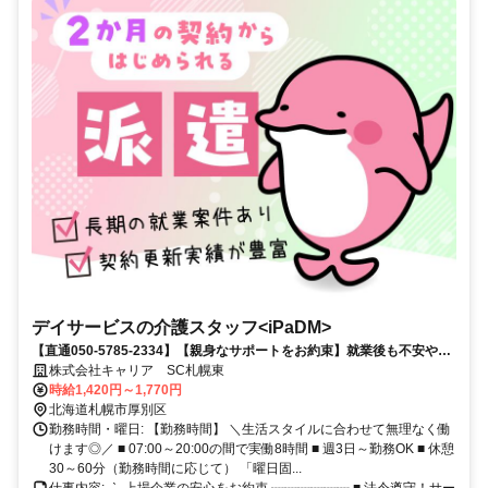
デイサービスの介護スタッフ<iPaDM>
【直通050-5785-2334】【親身なサポートをお約束】就業後も不安や悩
みがあればぜひご相談ください！★自由なライフスタイル◎残業なし
株式会社キャリア SC札幌東
時給1,420円～1,770円
北海道札幌市厚別区
勤務時間・曜日: 【勤務時間】 ＼生活スタイルに合わせて無理なく働
けます◎／ ■ 07:00～20:00の間で実働8時間 ■ 週3日～勤務OK ■ 休憩
30～60分（勤務時間に応じて） 「曜日固...
仕事内容: -ˋˏ 上場企業の安心をお約束 ┈┈┈┈┈┈ ■ 法令遵守！サー