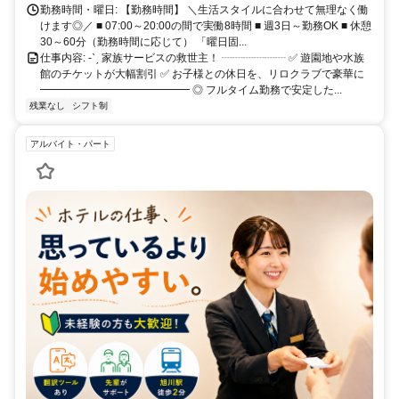
勤務時間・曜日: 【勤務時間】 ＼生活スタイルに合わせて無理なく働
けます◎／ ■ 07:00～20:00の間で実働8時間 ■ 週3日～勤務OK ■ 休憩
30～60分（勤務時間に応じて） 「曜日固...
仕事内容: -ˋˏ 家族サービスの救世主！ ┈┈┈┈┈┈ ✅ 遊園地や水族
館のチケットが大幅割引 ✅ お子様との休日を、リロクラブで豪華に
━━━━━━━━━━━━━━ ◎ フルタイム勤務で安定した...
残業なし
シフト制
アルバイト・パート