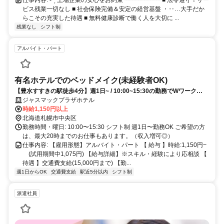
ビス残業一切なし ■ 社会保険完備＆安定の経営基盤 ・‥…大手だか
らこその充実した待遇 ■ 無料健康診断で働く人を大切に ...
残業なし
シフト制
アルバイト・パート
有名ホテルでのベッドメイク(未経験者OK)
【豊水すすきの駅徒歩4分】週1日~ / 10:00~15:30の勤務でWワーク
OK！
ジャスマックプラザホテル
時給1,150円以上
北海道札幌市中央区
勤務時間・曜日: 10:00〜15:30 シフト制 週1日〜勤務OK ご希望の方
は、最大20時までのお仕事もあります。（収入増可◎）
仕事内容: 【雇用形態】アルバイト・パート 【 給与 】時給:1,150円~
(試用期間中1,075円) 【給与詳細】※スキル・経験により応相談 【
待遇 】交通費支給(15,000円まで) 【勤...
週1日からOK
交通費支給
駅近5分以内
シフト制
派遣社員