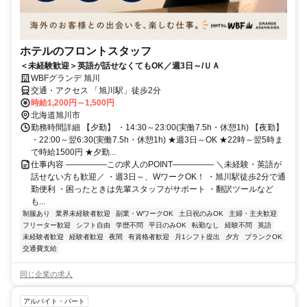
ホテルのフロントスタッフ
＜未経験歓迎＞英語が話せなくてもOK／週3日～/ＵＡ
WBFグランデ 旭川
交通・アクセス 「旭川駅」徒歩2分
時給1,200円～1,500円
北海道旭川市
勤務時間詳細 【夕勤】 ・14:30～23:00(実働7.5h・休憩1h) 【夜勤】
・22:00～翌6:30(実働7.5h・休憩1h) ★週3日～OK ★22時～翌5時ま
で時給1500円 ★夕勤...
仕事内容 ―――――この求人のPOINT――――― ＼未経験・英語が
話せない方も歓迎／ ・週3日～、WワークOK！ ・旭川駅徒歩2分で通
勤便利 ・困ったときは先輩スタッフがサポート ・翻訳ツールなど
も...
制服あり
業界未経験者歓迎
副業・WワークOK
土日祝のみOK
主婦・主夫歓迎
フリーター歓迎
シフト自由
学歴不問
平日のみOK
転勤なし
経験不問
英語
未経験者歓迎
経験者歓迎
夜間
有資格者歓迎
月1シフト提出
夕方
ブランクOK
交通費支給
同じ企業の求人
アルバイト・パート