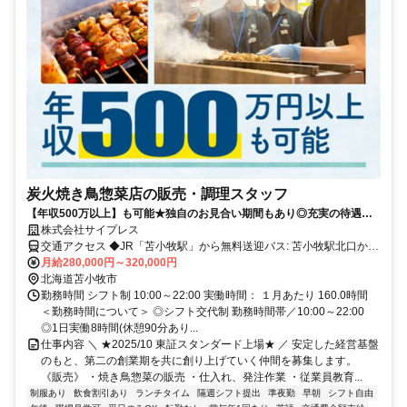
炭火焼き鳥惣菜店の販売・調理スタッフ
【年収500万以上】も可能★独自のお見合い期間もあり◎充実の待遇・
福利厚生！頑張りはインセンティブでしっかり評価。
株式会社サイプレス
交通アクセス ◆JR「苫小牧駅」から無料送迎バス: 苫小牧駅北口から
イオンモール苫小牧行きの無料シャトルバスが毎日運行しています。
月給280,000円～320,000円
◆路線バス（道南バス）: 駅前のりばから「イオンモール苫小牧」下
北海道苫小牧市
車（有料）。◆JR「沼ノ端駅」から路線バス（道南バス）: 駅北口の
勤務時間 シフト制 10:00～22:00 実働時間： １月あたり 160.0時間
りばから「イオンモール苫小牧」下車（有料）。 車通勤OK！ ※任意
＜勤務時間について＞ ◎シフト交代制 勤務時間帯／10:00～22:00
保険加入が必須
◎1日実働8時間(休憩90分あり...
仕事内容 ＼ ★2025/10 東証スタンダード上場★ ／ 安定した経営基盤
のもと、第二の創業期を共に創り上げていく仲間を募集します。
《販売》 ・焼き鳥惣菜の販売 ・仕入れ、発注作業 ・従業員教育...
制服あり
飲食割引あり
ランチタイム
隔週シフト提出
準夜勤
早朝
シフト自由