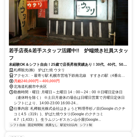
若手店長&若手スタッフ活躍中!! 炉端焼き社員スタッ
フ
未経験OK＆シフト自由！25歳で店長昇格実績あり！30代、40代、50
代、60代まで誰もが活躍できる職場です◎
札樽観光(株) 炉ばた焼 ウタリ
アクセス: ・最寄り駅 札幌市営地下鉄南北線 すすきの駅（4番出
口） 徒歩3分 札幌市電 資生館小学校前停留場 徒歩4分 札幌市営
月給240,000円～400,000円
地下鉄東豊線 豊水すすきの駅（7番出口） 徒歩6分 札幌市営地下
北海道札幌市中央区
鉄各線 大通駅（ポールタウン経由 11番出口） 徒歩8分 ・最寄り
勤務時間・曜日: 月曜日～土曜日 14：00～24：00 ※日曜日定休日
バス停 南６条西４丁目（じょうてつバス）から徒歩3分 すすきの（じ
（連休時を除く） ※土日月連休の場合は日曜日営業で月曜日定休日
ょうてつバス、北海道中央バス）から徒歩4分 南５条西３丁目（じょ
シフトにより、14:00-23:00 16:00-24...
うてつバス、北海道中央バス）から徒歩5分 車通勤OKですしバイク
仕事内容: 札樽観光株式会社はきょうど料理亭杉ノ目(Google のクチ
通勤OKです！ ＪＲ函館本線の琴似駅からは6分、苗穂駅からは3分で
コミ4.5（319）)、炉ばた焼ウタリ(Google のクチコミ
電車通勤でき、ＪＲ千歳線では白石駅から6分、平和駅からで9分で電
4.7（1,433）)、生ラムジンギスカン山小屋(Google...
車通勤できます！ 札幌市営地下鉄南北線では北２４条駅から8分、平
シフト自由
固定時間制
残業なし
駅近5分以内
シフト制
岸駅からで7分とスムーズにアクセス可能です！ 札幌市営地下鉄東西
線だと円山公園駅（5分）、西２８丁目駅（7分）、白石駅（8分）