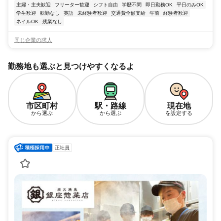
主婦・主夫歓迎
フリーター歓迎
シフト自由
学歴不問
即日勤務OK
平日のみOK
学生歓迎
転勤なし
英語
未経験者歓迎
交通費全額支給
午前
経験者歓迎
ネイルOK
残業なし
同じ企業の求人
勤務地も選ぶと見つけやすくなるよ
市区町村
駅・路線
現在地
から選ぶ
から選ぶ
を設定する
正社員