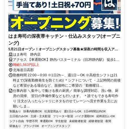
はま寿司の深夜帯キッチン・仕込みスタッフ(オープニ
ング)
5月21日オープン！オープニングスタッフ募集★深夜の時間を収入アッ
プに！フリーター多数活躍中♪高収入を目指せる環境です！
はま寿司 静内店
アクセス 【車通勤OK】静内バスターミナル（旧JR静内駅） 徒歩12
分
時給1,563円以上
北海道日高郡
勤務時間 22:00～0:00 ※1日2h～、週1日～OK ※高校生シフトは21
時まで(深夜勤務発生を防ぐため) ＊シフトについて ・上記時間の前後
など希望がある場合など、面接時にご希望の「勤務曜日...
仕事内容 ＼集中して働ける夜の厨房／ 簡単な調理対応、洗い物、厨
房の清掃、 翌日の準備作業なども行います。 ＊誰でもできる寿司作
り 注文が入ったらシャリにネタをのせてレーンへ流す作業を主にお
願いしま...
制服あり
扶養内勤務OK
社員登用あり
週1日からOK
1日4時間以内OK
土日祝のみOK
主婦・主夫歓迎
フリーター歓迎
バイク通勤OK
給料前払いOK
シフト自由
学歴不問
車通勤OK
学生歓迎
未経験者歓迎
経験者歓迎
夜間
研修あり
ブランクOK
オープニングスタッフ