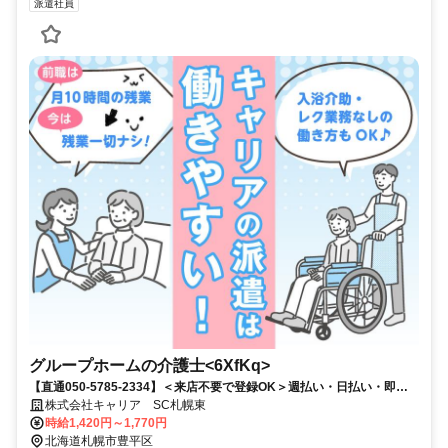
派遣社員
で、 札幌市営地下鉄東豊線なら環状通東駅（8分）、学園前駅（2
分）とアクセス抜群です！ 近くにはジュピター 札幌ポールタウン
店、ダイイチ すすきの店、業務スーパー 狸小路２丁目店があります
ので、通勤前後の買い物に便利です！ ニコーリフレ・すすきの天然
温泉 湯香郷もあるのでサウナや温泉好きの方にはうれしいですね！
Google口コミ4.9のこころ整体院 札幌東本願寺院もありますので、体
が疲れた時や身体のケアをしたいときにはぜひ行ってみてください！
グループホームの介護士<6XfKq>
【直通050-5785-2334】＜来店不要で登録OK＞週払い・日払い・即日
勤務も可能★
株式会社キャリア SC札幌東
時給1,420円～1,770円
北海道札幌市豊平区