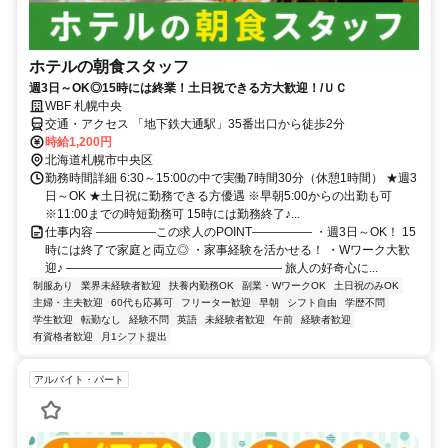
ホテルの朝食スタッフ
週3日～OK◎15時には終業！土日祝できる方大歓迎！/ＵＣ
WBF 札幌中央
交通・アクセス 「地下鉄大通駅」35番出口から徒歩2分
時給1,200円
北海道札幌市中央区
勤務時間詳細 6:30～15:00の中で実働7時間30分（休憩1時間） ★週3
日～OK ★土日祝に勤務できる方優遇 ※早朝5:00からの出勤も可
※11:00までの時短勤務可 15時には勤務終了♪...
仕事内容 ―――――この求人のPOINT――――― ・週3日～OK！ 15
時には終了で家庭と両立◎ ・家事経験を活かせる！ ・Wワーク大歓
迎♪ ―――――――――――――――――― 旅人の好奇心に...
制服あり
業界未経験者歓迎
扶養内勤務OK
副業・WワークOK
土日祝のみOK
主婦・主夫歓迎
60代も応募可
フリーター歓迎
早朝
シフト自由
学歴不問
学生歓迎
転勤なし
経験不問
英語
未経験者歓迎
午前
経験者歓迎
有資格者歓迎
月1シフト提出
アルバイト・パート