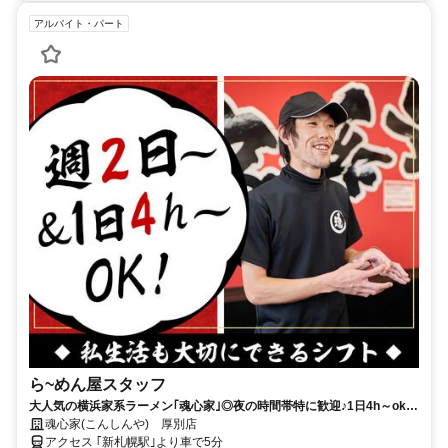
アルバイト・パート
ら~めん屋スタッフ
大人気の横浜家系ラーメン｢魂心家｣◎夜の時間帯特に歓迎♪1日4h～ok！
Ｗワークや扶養内もok！
魂心家(こんしんや) 厚別店
アクセス ｢新札幌駅｣より車で5分