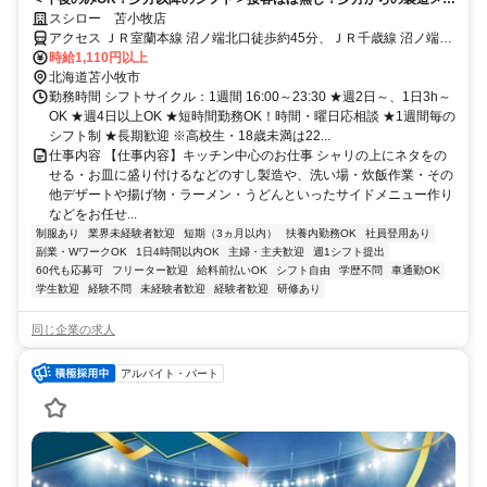
ンでコツコツ働ける
スシロー 苫小牧店
アクセス ＪＲ室蘭本線 沼ノ端北口徒歩約45分、ＪＲ千歳線 沼ノ端北
口徒歩約45分、ＪＲ室蘭本線 苫小牧北口徒歩約66分
時給1,110円以上
北海道苫小牧市
勤務時間 シフトサイクル：1週間 16:00～23:30 ★週2日～、1日3h～
OK ★週4日以上OK ★短時間勤務OK！時間・曜日応相談 ★1週間毎の
シフト制 ★長期歓迎 ※高校生・18歳未満は22...
仕事内容 【仕事内容】キッチン中心のお仕事 シャリの上にネタをの
せる・お皿に盛り付けるなどのすし製造や、洗い場・炊飯作業・その
他デザートや揚げ物・ラーメン・うどんといったサイドメニュー作り
などをお任せ...
制服あり
業界未経験者歓迎
短期（3ヵ月以内）
扶養内勤務OK
社員登用あり
副業・WワークOK
1日4時間以内OK
主婦・主夫歓迎
週1シフト提出
60代も応募可
フリーター歓迎
給料前払いOK
シフト自由
学歴不問
車通勤OK
学生歓迎
経験不問
未経験者歓迎
経験者歓迎
研修あり
同じ企業の求人
アルバイト・パート