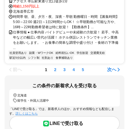
アクセス 帯広駅東通り北口徒歩1分
時給1,150円以上
北海道帯広市
時間帯 朝、昼、夕方・夜、深夜・早朝 勤務曜日・時間 【募集時間】
5:00～22:00 週2日～1日2時間からOK！ ☆早朝勤務が可能な方や、
16時～22時勤務希望者は特に歓迎！ 【勤務条件】...
仕事情報 ● 仕事内容 バイトデビューや未経験の方歓迎！ 若手、中高
年などの幅広い世代が活躍！ ホテル併設レストランでキッチン業務
をお願いします。 ・お食事の簡単な調理や盛り付け ・食材の下準備
...
社員登用あり
副業・WワークOK
給料前払いOK
学生歓迎
交通費支給
駅近5分以内
シフト制
社割あり
食事補助あり
前へ
次へ
1
2
3
4
5
この条件の新着求人を受け取る
北海道
留学生・外国人活躍中
「LINEで受け取る」では、新着求人のほか、おすすめ情報なども配信しま
す。
詳しくはこちら
LINEで受け取る