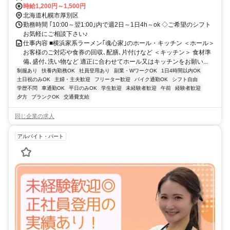
時給1,200円～1,500円
北海道札幌市厚別区
勤務時間 ｢10:00～翌1:00｣内で週2日～1日4h～ok ◇ご希望のシフト
お気軽にご相談下さい♪
仕事内容 ■横浜家系ラーメン｢魂心家｣のホール・キッチン ＜ホール＞
お客様のご対応や食券の回収､配膳､片付けなど ＜キッチン＞ 食材準
備､盛付､洗い物など 適正に合わせてホール又はキッチンをお願い...
制服あり
扶養内勤務OK
社員登用あり
副業・WワークOK
1日4時間以内OK
土日祝のみOK
主婦・主夫歓迎
フリーター歓迎
バイク通勤OK
シフト自由
学歴不問
車通勤OK
平日のみOK
学生歓迎
未経験者歓迎
午前
経験者歓迎
夕方
ブランクOK
交通費支給
同じ企業の求人
アルバイト・パート