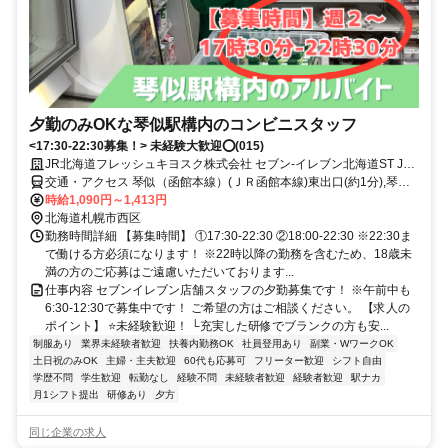
夕勤のみOKな琴似駅構内のコンビニスタッフ
<17:30-22:30募集！> 未経験大歓迎⭕️(015)
JR北海道フレッシュキヨスク株式会社 セブン-イレブン北海道ST JR
琴似店
交通・アクセス 琴似（函館本線）(ＪＲ函館本線)東出口(約1分),琴似
（札幌市営）(札幌市営東西線)3番口(約10分),八軒(ＪＲ札沼線〔学園
時給1,090円～1,413円
都市線〕)出入口2(約17分)
北海道札幌市西区
勤務時間詳細 【募集時間】 ①17:30-22:30 ②18:00-22:30 ※22:30ま
で働ける方必須になります！ ※22時以降の勤務を含むため、18歳未
満の方のご応募はご遠慮いただいております...
仕事内容 セブンイレブン店舗スタッフの夕勤募集です！ ※午前中も
6:30-12:30で募集中です！ ご希望の方はご相談ください。 【求人の
ポイント】 ⭐未経験歓迎！ └充実した研修でブランクの方も安...
制服あり
業界未経験者歓迎
扶養内勤務OK
社員登用あり
副業・WワークOK
土日祝のみOK
主婦・主夫歓迎
60代も応募可
フリーター歓迎
シフト自由
学歴不問
学生歓迎
転勤なし
経験不問
未経験者歓迎
経験者歓迎
駅ナカ
月1シフト提出
研修あり
夕方
同じ企業の求人