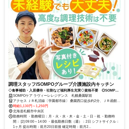
調理スタッフ/SOMPOグループ介護施設内キッチン
◇食事補助・入居優待・社割など福利厚生充実◇資格不要 ◎SOMPO
グループ有料老人ホーム内勤務で安心
SOMPOケア ラヴィーレレジデンス 札幌桑園駅前
アクセス ＪＲ札沼線〔学園都市線〕 桑園西口徒歩約2分、ＪＲ函館本
線 桑園西口徒歩約2分 JR「桑園」駅から徒歩約2分
時給1,130円～1,250円
北海道札幌市中央区
勤務時間 ・勤務曜日：月・火・水・木・金・土・日・祝 ・勤務時
間： [2] 09:00～14:00 ・最低勤務日数（週）：2日 シフトサイクル：
1ヶ月 提出時期：前月20日前後 確定時期：前月2...