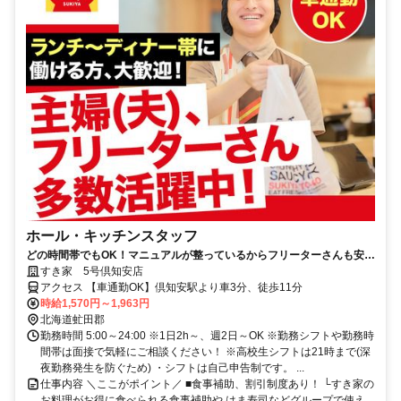
ホール・キッチンスタッフ
どの時間帯でもOK！マニュアルが整っているからフリーターさんも安心
です♪
すき家 5号倶知安店
アクセス 【車通勤OK】倶知安駅より車3分、徒歩11分
時給1,570円～1,963円
北海道虻田郡
勤務時間 5:00～24:00 ※1日2h～、週2日～OK ※勤務シフトや勤務時
間帯は面接で気軽にご相談ください！ ※高校生シフトは21時まで(深
夜勤務発生を防ぐため) ・シフトは自己申告制です。 ...
仕事内容 ＼ここがポイント／ ■食事補助、割引制度あり！ └すき家の
お料理がお得に食べられる食事補助や はま寿司などグループで使え