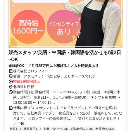
販売スタッフ/英語・中国語・韓国語を活かせる/週2日
~OK
未経験OK！／月収25万円以上稼げる！／入社時特典あり
株式会社ヒロソフィー
交通・アクセス JR「倶知安駅」より車・バスで15分
時給1,600円以上
北海道虻田郡
勤務時間詳細 勤務時間：9:00～22:00のシフト制（実働：8時間／休
憩：1時間） ※週2日～、1日4.5時間～勤務OK！ ▼シフト例 9:00 〜
13:00 10:00 〜 14:00 12:...
仕事内容 ディスカウントストアやドラッグストアで海外のお客様に
対して、自社商品（サプリ・化粧品など）の説明・販売をしていただ
きます。 ヒロソフィーの販売業務は… ＼笑顔と言葉が活きる仕事！
／ 中国...
制服あり
社員登用あり
副業・WワークOK
1日4時間以内OK
土日祝のみOK