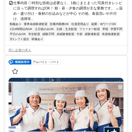
仕事内容 ◇特別な技術は必要なく、1枚にまとまった写真付きレシピ
に沿って調理すればOK！ 朝・昼・夕食の調理が主な業務です。 →温
め・盛り付け・食材の仕込みなどが中心 その他、食器洗いや片付
け、清掃等...
制服あり
業界未経験者歓迎
扶養内勤務OK
社員登用あり
副業・WワークOK
1日4時間以内OK
土日祝のみOK
主婦・主夫歓迎
フリーター歓迎
早朝
学歴不問
平日のみOK
学生歓迎
経験不問
未経験者歓迎
午前
経験者歓迎
有資格者歓迎
月1シフト提出
研修あり
同じ企業の求人
アルバイト・パート