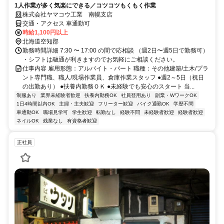
1人作業が多く気楽にできる／コツコツもくもく作業
株式会社ヤマコウ工業 南幌支店
交通・アクセス 車通勤可
時給1,100円以上
北海道空知郡
勤務時間詳細 7:30 〜 17:00 の間で応相談 （週2日〜週5日で勤務可）
・シフトは融通が利きますのでお気軽にご相談ください。
仕事内容 雇用形態：アルバイト・パート 職種：その他建築/土木/プラ
ント専門職、職人/現場作業員、倉庫作業スタッフ ●週2～5日（祝日
の出勤あり） ●扶養内勤務ＯＫ ●未経験でも安心のスタート 当...
制服あり
業界未経験者歓迎
扶養内勤務OK
社員登用あり
副業・WワークOK
1日4時間以内OK
主婦・主夫歓迎
フリーター歓迎
バイク通勤OK
学歴不問
車通勤OK
職場見学可
学生歓迎
転勤なし
経験不問
未経験者歓迎
経験者歓迎
ネイルOK
残業なし
有資格者歓迎
正社員