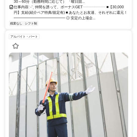
30～60分（勤務時間に応じて） 「曜日固...
仕事内容: -ˋˏ 仲間を誘って、ボーナスGET ┈┈┈┈┈┈ ■【30,000
円】支給(紹介ペア特典/規定有) ■ あなたとお友達、それぞれに還元！
━━━━━━━━━━━━━━ ◎ 安定の上場企...
残業なし
シフト制
アルバイト・パート