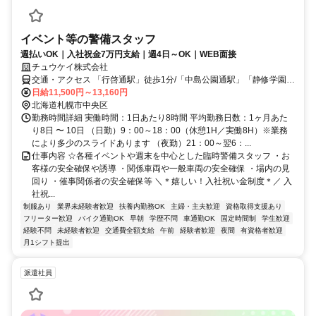
イベント等の警備スタッフ
週払いOK｜入社祝金7万円支給｜週4日～OK｜WEB面接
チュウケイ株式会社
交通・アクセス 「行啓通駅」徒歩1分/「中島公園通駅」「静修学園前
駅」徒歩6分
日給11,500円～13,160円
北海道札幌市中央区
勤務時間詳細 実働時間：1日あたり8時間 平均勤務日数：1ヶ月あた
り8日 〜 10日 （日勤）9：00～18：00（休憩1H／実働8H）※業務
により多少のスライドあります （夜勤）21：00～翌6：...
仕事内容 ☆各種イベントや週末を中心とした臨時警備スタッフ ・お
客様の安全確保や誘導 ・関係車両や一般車両の安全確保 ・場内の見
回り ・催事関係者の安全確保等 ＼＊嬉しい！入社祝い金制度＊／ 入
社祝...
制服あり
業界未経験者歓迎
扶養内勤務OK
主婦・主夫歓迎
資格取得支援あり
フリーター歓迎
バイク通勤OK
早朝
学歴不問
車通勤OK
固定時間制
学生歓迎
経験不問
未経験者歓迎
交通費全額支給
午前
経験者歓迎
夜間
有資格者歓迎
月1シフト提出
派遣社員