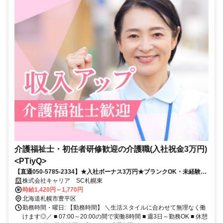
介護福祉士・初任者研修歓迎の介護職(入社祝金3万円)
<PTiyQ>
【直通050-5785-2334】★入社ボーナス3万円★ブランクOK・未経験歓
迎！あなたのペースで介護の現場へ
株式会社キャリア SC札幌東
時給1,420円～1,770円
北海道札幌市豊平区
勤務時間・曜日: 【勤務時間】 ＼生活スタイルに合わせて無理なく働
けます◎／ ■ 07:00～20:00の間で実働8時間 ■ 週3日～勤務OK ■ 休憩