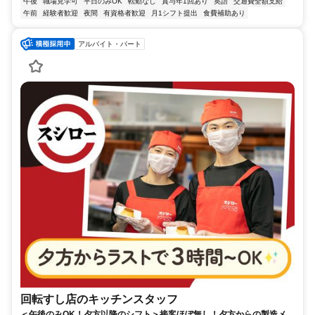
午後
職場見学可
平日のみOK
転勤なし
賞与年1回あり
英語
交通費全額支給
午前
経験者歓迎
夜間
有資格者歓迎
月1シフト提出
食費補助あり
アルバイト・パート
回転すし店のキッチンスタッフ
＜午後のみOK！夕方以降のシフト＞接客ほぼ無し！夕方からの製造メイ