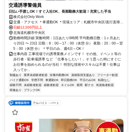
交通誘導警備員
日払い手渡しOK！すぐ入社OK、長期勤務大歓迎！充実した手当
株式会社Only Work
交通・アクセス ＊車通勤OK ＊現場エリア：札幌市中央区/直行直帰
OK
日給12,500円以上
北海道札幌市中央区
勤務時間詳細 実働時間：1日あたり8時間 平均勤務日数：1ヶ月あた
り20日 〜 23日 日勤：8：00～17：00（休憩 分） 夜勤：20：00～翌
5：00（休憩 分） ＊平日のみ、週4日～OK！
仕事内容 工事現場での誘導業務メインです！ その他、イベント等の
歩行者・駐車場誘導 など 「仕事をしたい！」そう思った時にすぐに
お仕事を始められるのが当社！ 特別な技術やスキルは不要！仕事は
入ってか...
制服あり
業界未経験者歓迎
扶養内勤務OK
資格取得支援あり
フリーター歓迎
バイク通勤OK
学歴不問
車通勤OK
即日勤務OK
平日のみOK
転勤なし
経験不問
未経験者歓迎
経験者歓迎
ネイルOK
夜間
駅ナカ
有資格者歓迎
研修あり
ブランクOK
アルバイト・パート