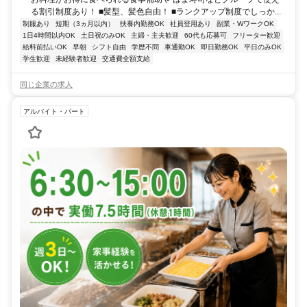
る割引制度あり！ ■髪型、髪色自由！ ■ランクアップ制度でしっか...
制服あり
短期（3ヵ月以内）
扶養内勤務OK
社員登用あり
副業・WワークOK
1日4時間以内OK
土日祝のみOK
主婦・主夫歓迎
60代も応募可
フリーター歓迎
給料前払いOK
早朝
シフト自由
学歴不問
車通勤OK
即日勤務OK
平日のみOK
学生歓迎
未経験者歓迎
交通費全額支給
同じ企業の求人
アルバイト・パート