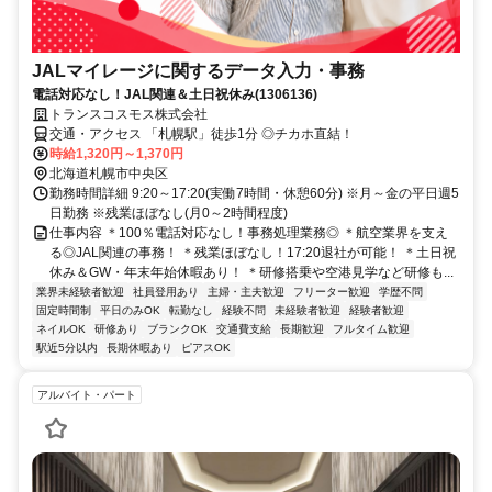
JALマイレージに関するデータ入力・事務
電話対応なし！JAL関連＆土日祝休み(1306136)
トランスコスモス株式会社
交通・アクセス 「札幌駅」徒歩1分 ◎チカホ直結！
時給1,320円～1,370円
北海道札幌市中央区
勤務時間詳細 9:20～17:20(実働7時間・休憩60分) ※月～金の平日週5
日勤務 ※残業ほぼなし(月0～2時間程度)
仕事内容 ＊100％電話対応なし！事務処理業務◎ ＊航空業界を支え
る◎JAL関連の事務！ ＊残業ほぼなし！17:20退社が可能！ ＊土日祝
休み＆GW・年末年始休暇あり！ ＊研修搭乗や空港見学など研修も...
業界未経験者歓迎
社員登用あり
主婦・主夫歓迎
フリーター歓迎
学歴不問
固定時間制
平日のみOK
転勤なし
経験不問
未経験者歓迎
経験者歓迎
ネイルOK
研修あり
ブランクOK
交通費支給
長期歓迎
フルタイム歓迎
駅近5分以内
長期休暇あり
ピアスOK
アルバイト・パート