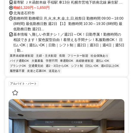
最寄駅 ＪＲ函館本線 手稲駅 車13分 札幌市営地下鉄南北線 麻生駅 車
22分 ＊車通勤OK！（無料駐車場完備） ＊手稲駅・麻生駅付近より無
時給1,320円～1,650円
料送迎バスあり（勤務時間による）
北海道石狩市
勤務時間 勤務曜日 月,火,水,木,金,土,日,祝祭日 勤務時間 09:00～18:00
(8時間) 最低勤務日数 週2日 【1】 勤務時間 10:30～19:30 (8時間) 最
低勤務日数 週2日...
基本情報 ＼難しい作業ナシ！／週2日～OK！日勤専属！勤務時間の
相談できます！髪色髪型自由！着替える手間ナシ！私服勤務OK！ 日
払いOK｜週払いOK｜日勤｜シフト制｜週2日｜週3日｜週4日｜週5日
｜勤...
業界未経験者歓迎
主婦・主夫歓迎
長期
フリーター歓迎
社会保険あり
バイク通勤OK
大量募集
学歴不問
車通勤OK
未経験者歓迎
週払いOK
ブランクOK
交通費支給
週2・3日からOK
シフト制
日払いOK
週4日以上OK
履歴書不要
友達と応募OK
送迎あり
アルバイト・パート