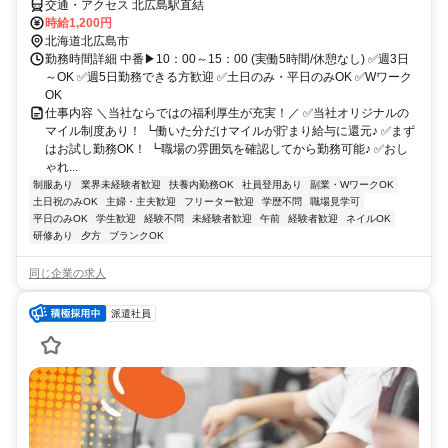
交通・アクセス 北広島駅直結
時給1,200円
北海道北広島市
勤務時間詳細 中番▶10：00～15：00 (実働5時間/休憩なし) ✅週3日
～OK ✅週5日勤務できる方歓迎 ✅土日のみ・平日のみOK ✅Wワーク
OK
仕事内容 ＼当社ならではの福利厚生が充実！／ ✅当社オリジナルの
マイル制度あり！ ┗働いた分だけマイルが貯まり給与に還元♪ ✅まず
はお試し勤務OK！ ┗職場の雰囲気を確認してから勤務可能♪ ✅おし
ゃれ...
制服あり
業界未経験者歓迎
扶養内勤務OK
社員登用あり
副業・WワークOK
土日祝のみOK
主婦・主夫歓迎
フリーター歓迎
学歴不問
職場見学可
平日のみOK
学生歓迎
経験不問
未経験者歓迎
午前
経験者歓迎
ネイルOK
研修あり
夕方
ブランクOK
同じ企業の求人
派遣社員