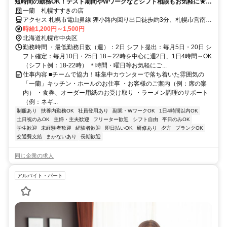
短時間の勤務OK！テスト期間やWワークなどシフト相談もお気軽に★髪
色自由・日払い可・食事補助あり
一蘭 札幌すすきの店
アクセス 札幌市電山鼻線 狸小路内回り出口徒歩約3分、札幌市営南北
線 すすきの2番口徒歩約3分、札幌市電山鼻線 すすきの2番口徒歩約3
時給1,200円～1,500円
分 すすきの駅より徒歩約2分(地下鉄南北線) 「大通駅」より徒歩7分
北海道札幌市中央区
勤務時間 ・最低勤務日数（週）：2日 シフト提出：毎月5日・20日 シ
フト確定：毎月10日・25日 18～22時を中心に週2日、1日4時間～OK
（シフト例：18-22時） ＊時間・曜日等お気軽にご...
仕事内容 ■チームで協力！味集中カウンターで落ち着いた雰囲気の
「一蘭」キッチン・ホールのお仕事 ・お客様のご案内（例：席の案
内） ・食券、オーダー用紙のお受け取り ・ラーメン調理のサポート
（例：ネギ...
制服あり
扶養内勤務OK
社員登用あり
副業・WワークOK
1日4時間以内OK
土日祝のみOK
主婦・主夫歓迎
フリーター歓迎
シフト自由
平日のみOK
学生歓迎
未経験者歓迎
経験者歓迎
即日払いOK
研修あり
夕方
ブランクOK
交通費支給
まかないあり
長期歓迎
同じ企業の求人
アルバイト・パート