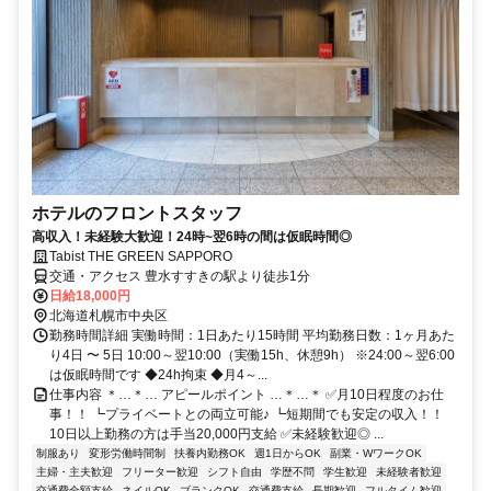
ホテルのフロントスタッフ
高収入！未経験大歓迎！24時~翌6時の間は仮眠時間◎
Tabist THE GREEN SAPPORO
交通・アクセス 豊水すすきの駅より徒歩1分
日給18,000円
北海道札幌市中央区
勤務時間詳細 実働時間：1日あたり15時間 平均勤務日数：1ヶ月あた
り4日 〜 5日 10:00～翌10:00（実働15h、休憩9h） ※24:00～翌6:00
は仮眠時間です ◆24h拘束 ◆月4～...
仕事内容 ＊…＊… アピールポイント …＊…＊ ✅月10日程度のお仕
事！！ ┗プライベートとの両立可能♪ ┗短期間でも安定の収入！！
10日以上勤務の方は手当20,000円支給 ✅未経験歓迎◎ ...
制服あり
変形労働時間制
扶養内勤務OK
週1日からOK
副業・WワークOK
主婦・主夫歓迎
フリーター歓迎
シフト自由
学歴不問
学生歓迎
未経験者歓迎
交通費全額支給
ネイルOK
ブランクOK
交通費支給
長期歓迎
フルタイム歓迎