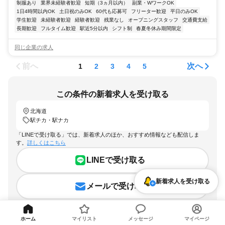
制服あり
業界未経験者歓迎
短期（3ヵ月以内）
副業・WワークOK
1日4時間以内OK
土日祝のみOK
60代も応募可
フリーター歓迎
平日のみOK
学生歓迎
未経験者歓迎
経験者歓迎
残業なし
オープニングスタッフ
交通費支給
長期歓迎
フルタイム歓迎
駅近5分以内
シフト制
春夏冬休み期間限定
同じ企業の求人
前へ
次へ
1
2
3
4
5
この条件の新着求人を受け取る
北海道
駅チカ・駅ナカ
「LINEで受け取る」では、新着求人のほか、おすすめ情報なども配信しま
す。
詳しくはこちら
LINEで受け取る
新着求人を受け取る
メールで受け取る
ホーム
マイリスト
メッセージ
マイページ