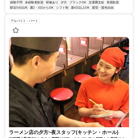
経験不問
未経験者歓迎
研修あり
夕方
ブランクOK
交通費支給
長期歓迎
駅近5分以内
週2・3日からOK
シフト制
週4日以上OK
髪型・髪色自由
アルバイト・パート
ラーメン店の夕方~夜スタッフ(キッチン・ホール)