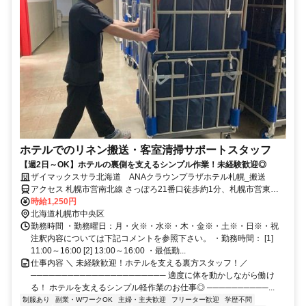
ホテルでのリネン搬送・客室清掃サポートスタッフ
【週2日～OK】ホテルの裏側を支えるシンプル作業！未経験歓迎◎
ザイマックスサラ北海道 ANAクラウンプラザホテル札幌_搬送
アクセス 札幌市営南北線 さっぽろ21番口徒歩約1分、札幌市営東豊
線 さっぽろ21番口徒歩約1分、札幌市営南北線 大通31番口徒歩約7分
時給1,250円
さっぽろ駅21番出口徒歩1分
北海道札幌市中央区
勤務時間 ・勤務曜日：月・火※・水※・木・金※・土※・日※・祝
注釈内容については下記コメントを参照下さい。 ・勤務時間： [1]
11:00～16:00 [2] 13:00～16:00 ・最低勤...
仕事内容 ＼ 未経験歓迎！ホテルを支える裏方スタッフ！／
────────────────────── 適度に体を動かしながら働け
る！ ホテルを支えるシンプル軽作業のお仕事◎ ──────────...
制服あり
副業・WワークOK
主婦・主夫歓迎
フリーター歓迎
学歴不問