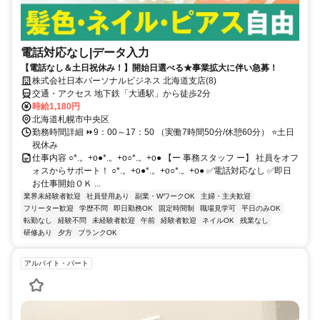
電話対応なし|データ入力
【電話なし＆土日祝休み！】開始日選べる★事業拡大に伴い急募！
株式会社日本パーソナルビジネス 北海道支店(8)
交通・アクセス 地下鉄「大通駅」から徒歩2分
時給1,180円
北海道札幌市中央区
勤務時間詳細 ⏩9：00～17：50 （実働7時間50分/休憩60分） ⭐土日
祝休み
仕事内容 ○*.。+o●*.。+o○*.。+o● 【ー 事務スタッフ ー】 社員をオフ
ォスからサポート！ ○*.。+o●*.。+o○*.。+o● ✅電話対応なし ✅即日
お仕事開始ＯＫ ...
業界未経験者歓迎
社員登用あり
副業・WワークOK
主婦・主夫歓迎
フリーター歓迎
学歴不問
即日勤務OK
固定時間制
職場見学可
平日のみOK
転勤なし
経験不問
未経験者歓迎
午前
経験者歓迎
ネイルOK
残業なし
研修あり
夕方
ブランクOK
アルバイト・パート