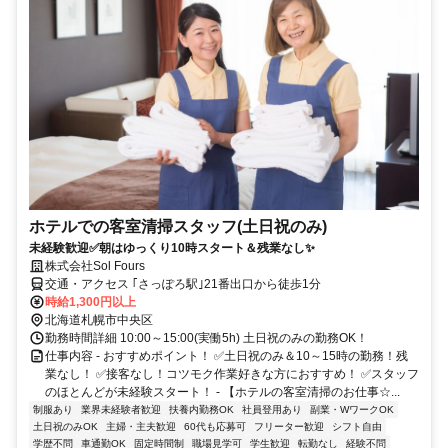
ホテルでの客室清掃スタッフ(土日祝のみ)
未経験歓迎✅朝はゆっくり10時スタート＆残業なし✨
株式会社Sol Fours
交通・アクセス ｢さっぽろ駅｣21番出口から徒歩1分
時給1,300円以上
北海道札幌市中央区
勤務時間詳細 10:00～15:00(実働5h) 土日祝のみの勤務OK！
仕事内容 - おすすめポイント！ ✅土日祝のみ＆10～15時の勤務！残
業なし！ ✅接客なし！コツモク作業好きな方におすすめ！ ✅スタッフ
のほとんどが未経験スタート！ - 【ホテルの客室清掃のお仕事☆...
制服あり
業界未経験者歓迎
扶養内勤務OK
社員登用あり
副業・WワークOK
土日祝のみOK
主婦・主夫歓迎
60代も応募可
フリーター歓迎
シフト自由
学歴不問
車通勤OK
固定時間制
職場見学可
学生歓迎
転勤なし
経験不問