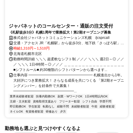
ジャパネットのコールセンター・通販の注文受付
《札駅徒歩3分》札幌1周年で業務拡大！第2期オープニング募集
株式会社ジャパネットコミュニケーションズ札幌 /jcsprcall
交通・アクセス JR「札幌駅」から徒歩3分、地下鉄「さっぽろ駅」か
ら徒歩3分
時給1,310円～1,510円
北海道札幌市北区
勤務時間詳細 ＼＼＼ 超柔軟なシフト制 ／／／ ＼＼＼ 週2日～◎ ／／
／ ＼＼＼ 1日4時間～◎ ／／／ ＿＿＿＿＿＿＿＿＿＿＿＿＿＿＿＿＿
■シフトルール■ 約30種類のシフトパターンから選べます...
仕事内容 ━━━━━━━━━━━━━━━━━━ 札幌進出から1年。
大好評につき業務拡大！ さらなる成長を共につくる 「第2期オープニ
ングメンバー」を好条件で大募集！
━━━━━━━━━━━━━━━━━...
業界未経験者歓迎
扶養内勤務OK
副業・WワークOK
1日4時間以内OK
主婦・主夫歓迎
資格取得支援あり
フリーター歓迎
シフト自由
学歴不問
即日勤務OK
学生歓迎
転勤なし
経験不問
未経験者歓迎
午前
経験者歓迎
ネイルOK
有資格者歓迎
研修あり
夕方
勤務地も選ぶと見つけやすくなるよ