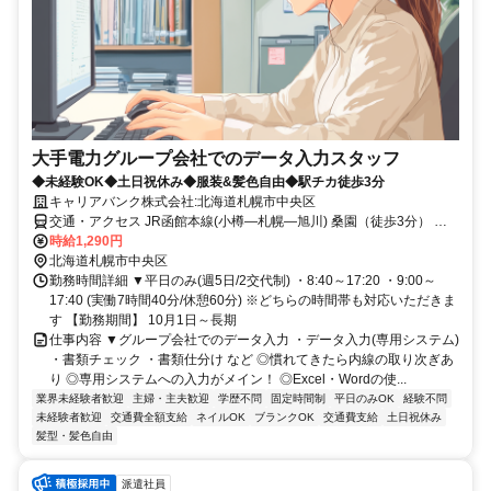
大手電力グループ会社でのデータ入力スタッフ
◆未経験OK◆土日祝休み◆服装&髪色自由◆駅チカ徒歩3分
キャリアバンク株式会社:北海道札幌市中央区
交通・アクセス JR函館本線(小樽―札幌―旭川) 桑園（徒歩3分） 、
JR札沼線桑園（徒歩3分）
時給1,290円
北海道札幌市中央区
勤務時間詳細 ▼平日のみ(週5日/2交代制) ・8:40～17:20 ・9:00～
17:40 (実働7時間40分/休憩60分) ※どちらの時間帯も対応いただきま
す 【勤務期間】 10月1日～長期
仕事内容 ▼グループ会社でのデータ入力 ・データ入力(専用システム)
・書類チェック ・書類仕分け など ◎慣れてきたら内線の取り次ぎあ
り ◎専用システムへの入力がメイン！ ◎Excel・Wordの使...
業界未経験者歓迎
主婦・主夫歓迎
学歴不問
固定時間制
平日のみOK
経験不問
未経験者歓迎
交通費全額支給
ネイルOK
ブランクOK
交通費支給
土日祝休み
髪型・髪色自由
派遣社員