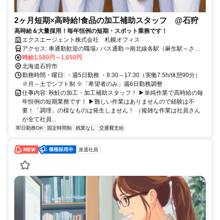
2ヶ月短期×高時給!食品の加工補助スタッフ @石狩
高時給＆大量採用！毎年恒例の短期・スポット業務です！
エクスエージェント株式会社 札幌オフィス
アクセス: 車通勤歓迎の職場♪ バス通勤⇒南北線各駅（麻生駅～さっ
ぽろ駅）すぐ、東豊線・北13条東駅、JR太平駅からバスもアリ♪※バ
時給1,580円～1,650円
ス停徒歩4分
北海道石狩市
勤務時間・曜日: ・週5日勤務 ・8:30～17:30（実働7.5h/休憩90分）
※月～土でシフト制 ※「希望者のみ」週6日勤務調整
仕事内容: 秋鮭の加工・加工補助スタッフ！ ▶単純作業で高時給の毎
年恒例の短期業務です！ ▶難しい作業はありませんので経験は不
要！「調理」の様なものは発生しません！ （複雑な作業は社員さん
が全て社員...
即日勤務OK
固定時間制
残業なし
交通費支給
派遣社員