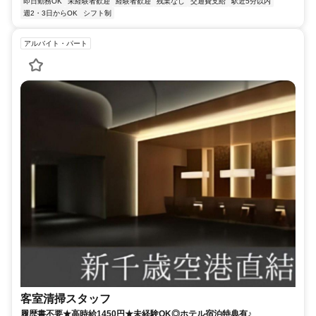
即日勤務OK
未経験者歓迎
経験者歓迎
残業なし
交通費支給
駅近5分以内
週2・3日からOK
シフト制
アルバイト・パート
客室清掃スタッフ
履歴書不要★高時給1450円★未経験OK◎ホテル宿泊特典有♪