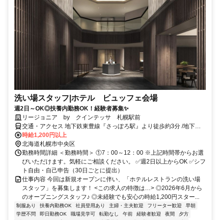
洗い場スタッフ|ホテル ビュッフェ会場
週2日～OK◎扶養内勤務OK！経験者募集✨
リージョニア by クインテッサ 札幌駅前
交通・アクセス 地下鉄東豊線『さっぽろ駅』より徒歩約3分 /地下鉄
南北線「さっぽろ駅」3番出口 / JR『札幌駅』より徒歩約6分
時給1,200円以上
北海道札幌市中央区
勤務時間詳細 ＜勤務時間＞ ①7：00～12：00 ※上記時間帯からお選
びいただけます。気軽にご相談ください。 ✅週2日以上からOK ✅シフ
ト自由・自己申告（30日ごとに提出）
仕事内容 今回は新規オープンに伴い、「ホテルレストランの洗い場
スタッフ」を募集します！ <この求人の特徴は…> ◎2026年6月から
のオープニングスタッフ♪ ◎未経験でも安心の時給1,200円スター...
制服あり
扶養内勤務OK
社員登用あり
主婦・主夫歓迎
フリーター歓迎
早朝
学歴不問
即日勤務OK
職場見学可
転勤なし
午前
経験者歓迎
夜間
夕方