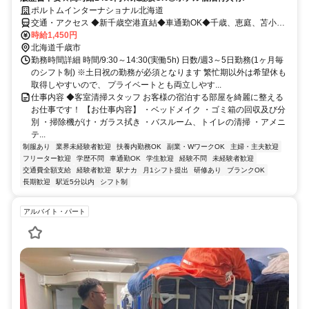
ポルトムインターナショナル北海道
交通・アクセス ◆新千歳空港直結◆車通勤OK◆千歳、恵庭、苫小牧
方面から送迎有
時給1,450円
北海道千歳市
勤務時間詳細 時間/9:30～14:30(実働5h) 日数/週3～5日勤務(1ヶ月毎
のシフト制) ※土日祝の勤務が必須となります 繁忙期以外は希望休も
取得しやすいので、 プライベートとも両立しやす...
仕事内容 ◆客室清掃スタッフ お客様の宿泊する部屋を綺麗に整える
お仕事です！ 【お仕事内容】 ・ベッドメイク ・ゴミ箱の回収及び分
別 ・掃除機がけ・ガラス拭き ・バスルーム、トイレの清掃 ・アメニ
テ...
制服あり
業界未経験者歓迎
扶養内勤務OK
副業・WワークOK
主婦・主夫歓迎
フリーター歓迎
学歴不問
車通勤OK
学生歓迎
経験不問
未経験者歓迎
交通費全額支給
経験者歓迎
駅ナカ
月1シフト提出
研修あり
ブランクOK
長期歓迎
駅近5分以内
シフト制
アルバイト・パート