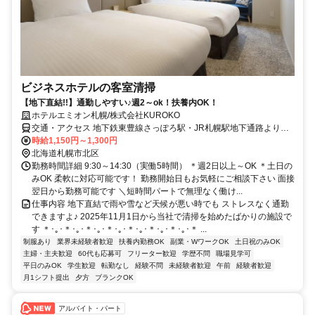
ビジネスホテルの客室清掃
【地下直結!!】通勤しやすい♪週2～ok！扶養内OK！
ホテルエミオン札幌/株式会社KUROKO
交通・アクセス 地下鉄東豊線さっぽろ駅・JR札幌駅地下通路より徒
歩5分
時給1,150円～1,300円
北海道札幌市北区
勤務時間詳細 9:30～14:30（実働5時間） ＊週2日以上～OK ＊土日の
みOK 柔軟に対応可能です！ 勤務開始日もお気軽にご相談下さい 面接
翌日から勤務可能です ＼短時間パートで無理なく働け...
仕事内容 地下直結で雨や雪など天候が悪い時でも ストレスなく通勤
できますよ♪ 2025年11月1日から当社で清掃を始めたばかりの施設で
す ＊･｡･＊･｡･＊･｡･＊･｡･＊･｡･＊･｡･＊･｡･＊ ...
制服あり
業界未経験者歓迎
扶養内勤務OK
副業・WワークOK
土日祝のみOK
主婦・主夫歓迎
60代も応募可
フリーター歓迎
学歴不問
職場見学可
平日のみOK
学生歓迎
転勤なし
経験不問
未経験者歓迎
午前
経験者歓迎
月1シフト提出
夕方
ブランクOK
アルバイト・パート