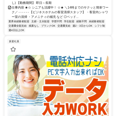
し) 【勤務期間】 即日～長期
仕事内容 ★☆ シニアも活躍中！ ☆★ ＼14時までのサクッと簡単ワー
ク／ - - - - - - 【ビジネスホテルの客室清掃スタッフ】 ・客室内シャワ
ー室の清掃 ・アメニティの補充 など ◎ベッド...
業界未経験者歓迎
主婦・主夫歓迎
学歴不問
学生歓迎
経験不問
未経験者歓迎
交通費全額支給
残業なし
ブランクOK
交通費支給
週2・3日からOK
シフト制
週4日以上OK
派遣社員