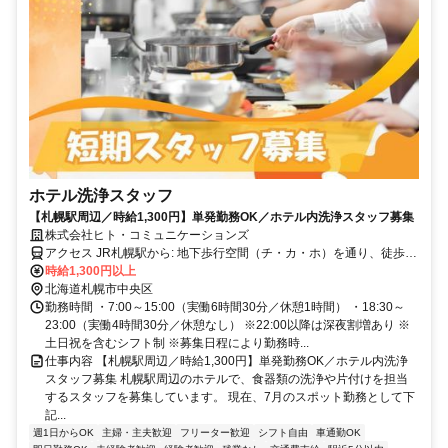
ホテル洗浄スタッフ
【札幌駅周辺／時給1,300円】単発勤務OK／ホテル内洗浄スタッフ募集
株式会社ヒト・コミュニケーションズ
アクセス JR札幌駅から: 地下歩行空間（チ・カ・ホ）を通り、徒歩約
4分
時給1,300円以上
北海道札幌市中央区
勤務時間 ・7:00～15:00（実働6時間30分／休憩1時間） ・18:30～
23:00（実働4時間30分／休憩なし） ※22:00以降は深夜割増あり ※
土日祝を含むシフト制 ※募集日程により勤務時...
仕事内容 【札幌駅周辺／時給1,300円】単発勤務OK／ホテル内洗浄
スタッフ募集 札幌駅周辺のホテルで、食器類の洗浄や片付けを担当
するスタッフを募集しています。 現在、7月のスポット勤務として下
記...
週1日からOK
主婦・主夫歓迎
フリーター歓迎
シフト自由
車通勤OK