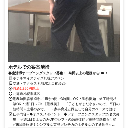
ホテルでの客室清掃
客室清掃オープニングスタッフ募集！3時間以上の勤務からOK！
ホテルマイステイズ札幌アスペン
交通・アクセス 札幌駅北口徒歩2分
時給1,250円以上
北海道札幌市北区
勤務時間詳細 9時～15時の間で3時間～OK ＊勤務開始、終了時間相
談OK ＊週1日～OK 【勤務例】 ・「子どもがまだ小さいので、平日の
短時間＋土曜のみで」・・家事育児と両立して自分のペースで働け...
仕事内容 - ◆オススメポイント！◆ ✅オープニングスタッフ25名大募
集！ ✅週1日＆土日のみOK◎シフトの融通抜群 ✅長時間勤務も可能！
✅未経験歓迎！シンプルな業務 ✅駅チカのホテルなので通勤ラク...