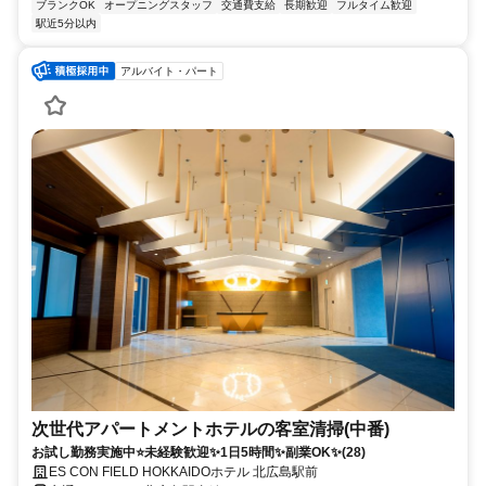
ブランクOK
オープニングスタッフ
交通費支給
長期歓迎
フルタイム歓迎
駅近5分以内
アルバイト・パート
次世代アパートメントホテルの客室清掃(中番)
お試し勤務実施中⭐未経験歓迎✨1日5時間✨副業OK✨(28)
ES CON FIELD HOKKAIDOホテル 北広島駅前