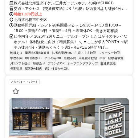
株式会社北海道ダイケン/三井ガーデンホテル札幌(MGH001)
交通・アクセス 【交通費支給】JR「札幌」駅西改札より徒歩4分 /地
下鉄「さっぽろ」駅より徒歩4分
時給1,300円以上
北海道札幌市中央区
勤務時間詳細 ＜シフト制/時間選べる＞ ⏰9:30～14:30 ⏰10:00～
15:00 ＊実働5.0h/日 ＊週3日～4日 ＊希望休OK・働き方応相談
仕事内容 ／ 2026年2月リニューアルオープン したばかりのキレイな
ホテル！ 体制強化に向けて増員募集！ ＼ ▼ここが求人POINT▼ ✨駅
チカ徒歩4分・通勤らくらく ✨週3～4日×1日5時間だけ...
制服あり
業界未経験者歓迎
扶養内勤務OK
主婦・主夫歓迎
フリーター歓迎
学歴不問
即日勤務OK
平日のみOK
経験不問
未経験者歓迎
午前
経験者歓迎
月1シフト提出
研修あり
ブランクOK
オープニングスタッフ
交通費支給
長期歓迎
駅近5分以内
週2・3日からOK
アルバイト・パート