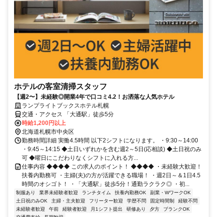
ホテルの客室清掃スタッフ
【週2〜】未経験◎開業4年で口コミ4.2！お洒落な人気ホテル
ランプライトブックスホテル札幌
交通・アクセス 「大通駅」徒歩5分
時給1,200円以上
北海道札幌市中央区
勤務時間詳細 実働4.5時間 以下2シフトになります。 ・9:30～14:00
・9:45～14:15 ◆土日いずれかを含む週2～5日(応相談) ◆土日祝のみ
可 ◆曜日にこだわりなくシフトに入れる方...
仕事内容 ◆◆◆◆ この求人のポイント！ ◆◆◆◆ ・未経験大歓迎！
扶養内勤務可 ・主婦(夫)の方が活躍できる職場！ ・週2日～＆1日4.5
時間のオシゴト！ ・「大通駅」徒歩5分！通勤ラクラク◎ ・初...
制服あり
業界未経験者歓迎
ランチタイム
扶養内勤務OK
副業・WワークOK
土日祝のみOK
主婦・主夫歓迎
フリーター歓迎
学歴不問
固定時間制
経験不問
未経験者歓迎
午前
経験者歓迎
月1シフト提出
研修あり
夕方
ブランクOK