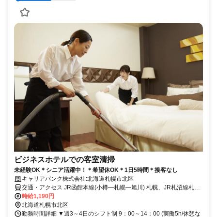
ビジネスホテルでの客室清掃
未経験OK＊シニア活躍中！＊希望休OK＊1日5時間＊接客なし
キャリアバンク株式会社:北海道札幌市北区
交通・アクセス JR函館本線(小樽―札幌―旭川) 札幌、JR札沼線札
幌、JR千歳線(苫小牧―札幌)札幌（徒歩1分） 、地下鉄南北線さっぽ
時給1,190円
ろ駅（徒歩5分） 、地下鉄東豊線さっぽろ駅
北海道札幌市北区
勤務時間詳細 ▼週3～4日のシフト制 9：00～14：00 (実働5h/休憩な