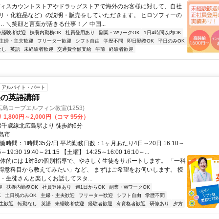
ディスカウントストアやドラッグストアで海外のお客様に対して、自社
リ・化粧品など）の説明・販売をしていただきます。 ヒロソフィーの
 ＼笑顔と言葉が活きる仕事！／ 中国...
未経験者歓迎
扶養内勤務OK
社員登用あり
副業・WワークOK
1日4時間以内OK
主婦・主夫歓迎
フリーター歓迎
シフト自由
学歴不問
即日勤務OK
平日のみOK
なし
英語
未経験者歓迎
交通費全額支給
午前
経験者歓迎
アルバイト・パート
塾の英語講師
島コープエルフィン教室(1253)
1,800円～2,000円（コマ 95分）
JR千歳線北広島駅より 徒歩約6分
島市
働時間：1時間35分/日 平均勤務日数：1ヶ月あたり4日～20日 16:10～
55～19:30 19:40～21:15 【土曜】 14:25～16:00 16:10～...
具体的には 1対3の個別指導で、やさしく生徒をサポートします。 「一科
得意科目から教えてみたい」など、 まずはご希望をお伺いします。 授
・生徒さんと楽しくお話してスタ...
迎
扶養内勤務OK
社員登用あり
週1日からOK
副業・WワークOK
K
土日祝のみOK
主婦・主夫歓迎
フリーター歓迎
シフト自由
学歴不問
生歓迎
転勤なし
英語
未経験者歓迎
経験者歓迎
有資格者歓迎
研修あり
夕方