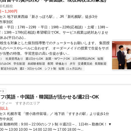
m 新札幌校
円～1,300円
セス 地下鉄東西線「新さっぽろ駅」、JR「新札幌駅」徒歩3分
市厚別区
 ・平日：17時～22時 ・平日：19時～22時(応相談) ・土曜：13時～
曜：13時～17時(応相談) 希望曜日でOK。サービス残業は絶対ありませ
み(平日のみ)...
高校生を対象とした個別指導塾でのチューターをお願いします。 集団授
人のペースやレベルに合わせず、 オーダーメイドの授業で生徒をサポ
が当塾の特徴。 学習意欲の高い生徒が多い...
内）
社員登用あり
週1日からOK
副業・WワークOK
1日4時間以内OK
短期
日のみOK
学生歓迎
未経験者歓迎
夜間
研修あり
夕方
交通費支給
長期歓迎
駅近5分以内
週2・3日からOK
シフト制
短期（1ヵ月以内）
ート
フ/英語・中国語・韓国語が活かせる/週2日~OK
ソフィー すすきのエリア
0円以上
セス 札幌市電 「狸小路停留場」／ 地下鉄「すすきの駅」より徒歩1分
市中央区
 勤務時間：9:00～22:00のシフト制 ※週2日～、1日4h～勤務OK！ ▼
〜 13:00 10:00 〜 14:00 12:00 〜 17:00 18:00 〜...