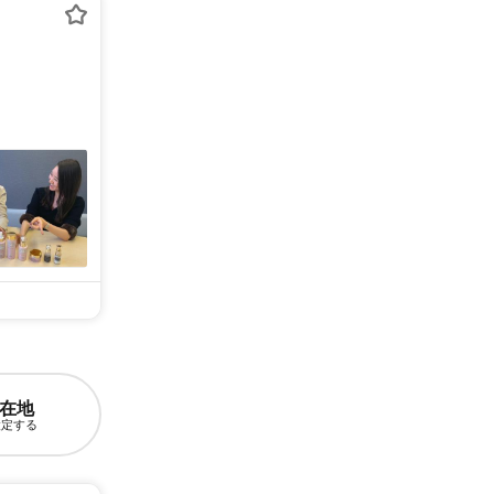
在地
設定する