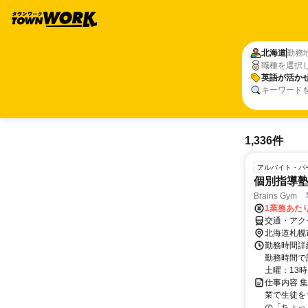
北海道
勤務
職種を選択
英語が活か
キーワード
1,336件
アルバイト・パ
個別指導塾
Brains Gy
1業務あたり
交通・アク
北海道札幌
勤務時間詳
勤務時間で記
土曜：13時～
仕事内容 
業で生徒を
の「ちょっ