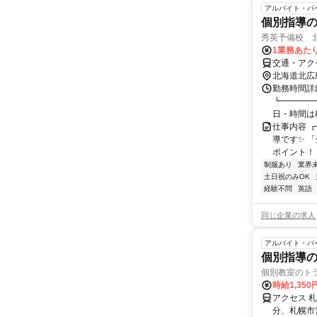
アルバイト・パ
個別指導
秀英予備校 
1業務あたり
交通・アクセ
北海道北広
勤務時間詳細
┗━━━━━
日・時間は校
仕事内容 
導です✨ 
ポイント！ 
制服あり
業界
土日祝のみOK
経験不問
英語
同じ企業の求人
アルバイト・パ
個別指導の
個別教室のト
時給1,350
アクセス 
分、札幌市