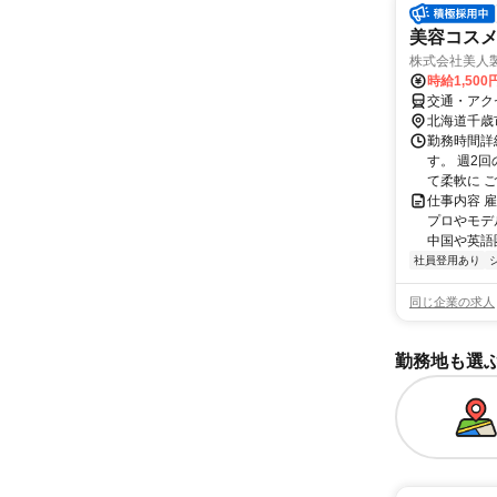
美容コスメ
株式会社美人製
時給1,500
交通・アク
北海道千歳
勤務時間詳
す。 週2
て柔軟に 
仕事内容 
プロやモデル
中国や英語圏
社員登用あり
同じ企業の求人
勤務地も選