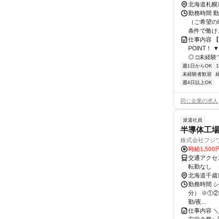
北海道札幌
勤務時間 
（ご希望の
条件で働け
仕事内容 
POINT！
◎ □未経験
週1日からOK
未経験者歓迎
週4日以上OK
同じ企業の求人
派遣社員
半導体工
株式会社フジ
時給1,50
交通アクセス 最寄駅：千歳駅 J
転勤なし
北海道千歳
勤務時間 シフ
分） ※①②
勤/夜...
仕事内容 