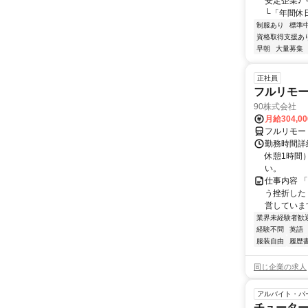
安定企業♪
└「年間休日
制服あり
標準
資格取得支援あ
早朝
大量募集
正社員
フルリモ
90株式会社
月給304,0
フルリモー
勤務時間詳
休憩1時間
い。
仕事内容 
う挫折したく
営しています
業界未経験者歓
経験不問
英語
服装自由
履歴
同じ企業の求人
アルバイト・パ
チューター