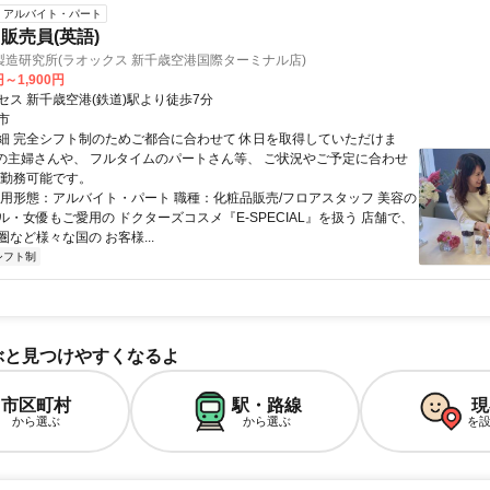
アルバイト・パート
販売員(英語)
造研究所(ラオックス 新千歳空港国際ターミナル店)
円～1,900円
セス 新千歳空港(鉄道)駅より徒歩7分
市
細 完全シフト制のためご都合に合わせて 休日を取得していただけま
回の主婦さんや、 フルタイムのパートさん等、 ご状況やご予定に合わせ
ご勤務可能です。
雇用形態：アルバイト・パート 職種：化粧品販売/フロアスタッフ 美容の
・女優もご愛用の ドクターズコスメ『E-SPECIAL』を扱う 店舗で、
など様々な国の お客様...
シフト制
ぶと見つけやすくなるよ
市区町村
駅・路線
現
から選ぶ
から選ぶ
を