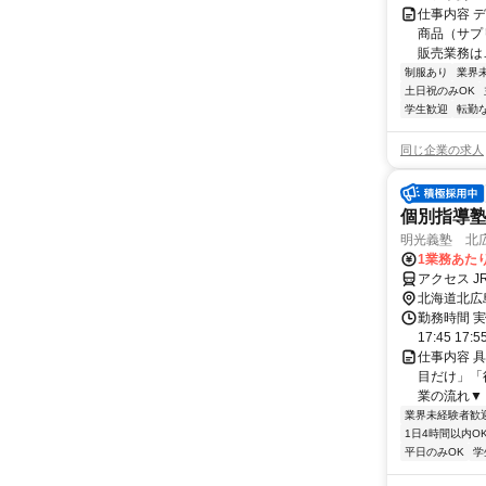
仕事内容 
商品（サプ
販売業務は…
制服あり
業界
土日祝のみOK
学生歓迎
転勤
同じ企業の求人
個別指導
明光義塾 北広
1業務あたり 
アクセス 
北海道北広
勤務時間 実
17:45 17:
仕事内容 
目だけ」「
業の流れ▼ 
業界未経験者歓
1日4時間以内O
平日のみOK
学