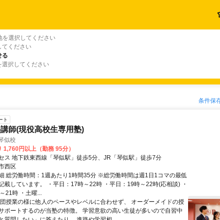
地を選択してください
してください
せる
を選択してください
条件保
ート
講師(現役高校生専用塾)
m 琴似校
 1,760円以上（勤務 95分）
セス 地下鉄東西線「琴似駅」徒歩5分、JR「琴似駅」徒歩7分
市西区
細 総労働時間：1週あたり1時間35分 ※総労働時間は週1日1コマの最低
載しています。 ・平日：17時～22時 ・平日：19時～22時(応相談) ・
21時 ・土曜...
集団授業の様に他人のペースやレベルに合わせず、 オーダーメイドの授
サポートするのが当塾の特徴。 学習意欲の高い生徒が多いので自習中
と質問したい」に答えたり、 進路や学習相...