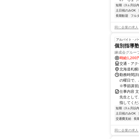
短期（3ヵ月以
土日祝のみOK
長期歓迎
フル
同じ企業の求人
アルバイト・パ
個別指導塾
練成会グループ
時給1,20
交通・アク
北海道札幌
勤務時間詳細 
の曜日で、
※季節講習は
仕事内容 
先生として
指してくだ
短期（3ヵ月以
土日祝のみOK
交通費支給
長
同じ企業の求人