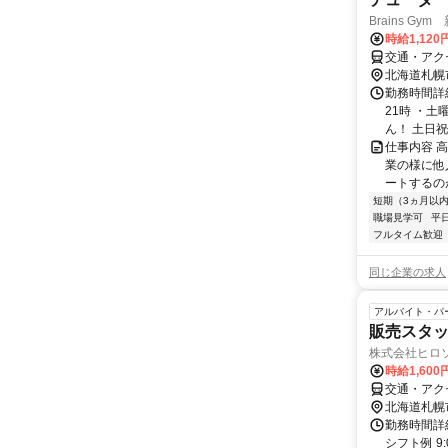
Brains Gy
時給1,120
交通・アク
北海道札幌
勤務時間詳細
21時 ・土
ん！ 土日祝休
仕事内容 
業の様に他
ートするの
短期（3ヵ月以
職場見学可
平
フルタイム歓迎
同じ企業の求人
アルバイト・パ
販売スタッ
株式会社ヒロ
時給1,60
交通・アク
北海道札幌
勤務時間詳細
シフト例 9:00 