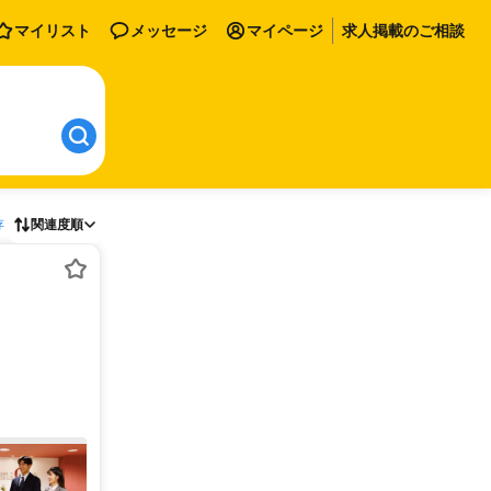
マイリスト
メッセージ
マイページ
求人掲載のご相談
存
関連度順