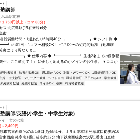
ート
の塾講師
北広島駅前校
 1,750円以上（コマ 80分）
ス 北広島駅(JR在来線)4分
島市
 総労働時間：1週あたり6時間40分 ┏━━━━━━┓ ◆ シフト例 ◆
━┛ ✅週1日・1コマ〜相談OK！ ✅17:00〜の短時間勤務 （勤務曜
舎により異なりま...
┏━━━━━━┓ ◆ 仕事内容 ◆ ┗━━━━━━┛ 生徒2名までの個別指
「先生、ここ教えて！」 に優しく応えるのがメインのお仕事。 ▼ココが
━━━━━━━━━━━...
未経験者歓迎
扶養内勤務OK
週1日からOK
副業・WワークOK
1日4時間以内OK
主婦・主夫歓迎
フリーター歓迎
シフト自由
職場見学可
平日のみOK
学生歓迎
未経験者歓迎
経験者歓迎
ネイルOK
夜間
有資格者歓迎
ート
塾講師/英語(小学生・中学生対象)
ライ 宮の沢校
円～2,400円
札幌市営東西線 宮の沢1番口徒歩約1分、ＪＲ函館本線 発寒北口徒歩約16
営東西線 発寒南1番口徒歩約22分 地下鉄東西線宮の沢駅1番出口直結