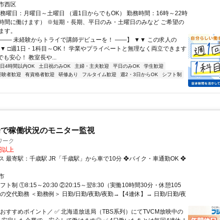
市西区
勤務曜日：月曜日～土曜日 （週1日からでもOK） 勤務時間：16時～22時
時間に働けます） ※短期・長期、平日のみ・土曜日のみなど ご希望の
ます。
【―― 未経験からトライで講師デビューを！ ――】 ▼▼ この求人の
 ▼▼ □週1日・1科目～OK！ 学業やプライベートと無理なく両立できます
でも安心！ 教室長や...
1日4時間以内OK
土日祝のみOK
主婦・主夫歓迎
平日のみOK
学生歓迎
経験者歓迎
有資格者歓迎
研修あり
フルタイム歓迎
週2・3日からOK
シフト制
場で稼働状況のモニター監視
ワーク
0円以上
R「千歳駅」から車で10分 ❖バイク・車通勤OK ❖
市
ト制 ①8:15～20:30 ②20:15～翌8:30（実働10時間30分・休憩105
の交代勤務 ＜勤務例＞ 日勤/日勤/夜勤/夜勤→【4連休】→ 日勤/日勤/夜
＼おすすめポイント／ ✅ 北海道放送局（TBS系列）にてTVCM放映中の