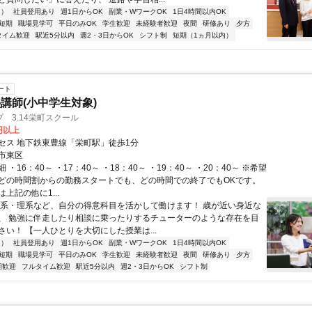
内）
社員登用あり
週1日からOK
副業・WワークOK
1日4時間以内OK
短期
職場見学可
平日のみOK
学生歓迎
未経験者歓迎
夜間
研修あり
夕方
タイム歓迎
駅近5分以内
週2・3日からOK
シフト制
短期（1ヵ月以内）
ート
講師(小中学生対象)
 3.14栄町スクール
0円以上
セス 地下鉄東豊線「栄町駅」徒歩1分
市東区
・16：40～ ・17：40～ ・18：40～ ・19：40～ ・20：40～ ※希望
どの時間割からの勤務スタートでも、どの時間での終了でもOKです。
上記の他に1...
文系・理系など、自分の得意科目を活かして働けます！ 歳が近い身近な
、 勉強に伴走したり相談に乗ったりするチューターのような存在を目
さい！ 【一人ひとりを大切にした授業は...
内）
社員登用あり
週1日からOK
副業・WワークOK
1日4時間以内OK
短期
職場見学可
平日のみOK
学生歓迎
未経験者歓迎
夜間
研修あり
夕方
期歓迎
フルタイム歓迎
駅近5分以内
週2・3日からOK
シフト制