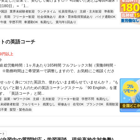
 └安定した企業で、安心して働けます◎ ✅️ 4日働いたあとは毎回4連休！
180日」＝「1...
中国語
業界未経験者歓迎
ランチタイム
社員登用あり
主婦・主夫歓迎
準夜勤
り
長期
フリーター歓迎
社会保険あり
産休・育休取得実績あり
バイク通勤OK
午後
学歴不問
車通勤OK
転勤なし
賞与年1回あり
ートの英語コーチ
00円以上
ト
細 総労働時間：1ヶ月あたり165時間 フルフレックス制（実働8時間・
） ※勤務時間はご希望第一で調整しますので、お気軽にご相談くださ
「せっかく身につけた英語力、使わないまま眠らせていませんか？」 “も
ない”と願う人のための英語コーチングスクール 「90 English」を運
。 「英語コーチ」と聞...
迎
副業・WワークOK
主婦・主夫歓迎
フリーター歓迎
学歴不問
転勤なし
未経験者歓迎
フルリモート
残業なし
研修あり
在宅OK
ブランクOK
長期歓迎
書不要
髪型・髪色自由
ート
(自習中の質問対応・学習面談、現役高校生対象塾)