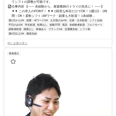
てシフトの調整が可能です。
仕事内容 【―― 未経験から、家庭教師のトライの先生に！ ――】
▼▼ この求人のPOINT！ ▼▼ □得意な科目だけでOK！ □週1日・1時
間～OK！柔軟シフト □Wワーク・副業も大歓迎！ □未経験...
週1日からOK
副業・WワークOK
土日祝のみOK
主婦・主夫歓迎
シフト自由
平日のみOK
学生歓迎
転勤なし
経験不問
英語
未経験者歓迎
フルリモート
経験者歓迎
残業なし
研修あり
ブランクOK
交通費支給
シフト制
週4日以上OK
服装自由
同じ企業の求人
業務委託