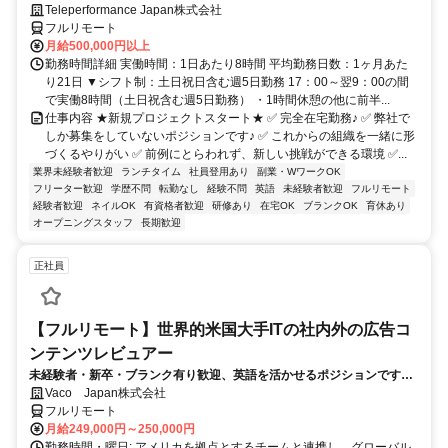
Teleperformance Japan株式会社
フルリモート
月給500,000円以上
勤務時間詳細 実働時間：1日あたり8時間 平均勤務日数：1ヶ月あた
り21日 ▼シフト制：土日祝日含む週5日勤務 17：00～翌9：00の間
で実働8時間（土日祝含む週5日勤務） ・1時間休憩の他に前半...
仕事内容 ★新規プロジェクトスタート★ ✅ 完全在宅勤務♪ ✅ 弊社で
しか募集をしていないポジションです♪ ✅ これからの組織を一緒に形
づくるやりがい ✅ 前例にとらわれず、新しい挑戦ができる環境 ✅...
業界未経験者歓迎
ランチタイム
社員登用あり
副業・WワークOK
フリーター歓迎
学歴不問
転勤なし
経験不問
英語
未経験者歓迎
フルリモート
経験者歓迎
ネイルOK
有資格者歓迎
研修あり
在宅OK
ブランクOK
育休あり
オープニングスタッフ
長期歓迎
正社員
【フルリモート】世界的米国大手ITの社内外の広告コ
ンテンツレビュアー
未経験者・新卒・ブランク有り歓迎、英語を活かせるポジションです。
完全リモート
Vaco Japan株式会社
フルリモート
月給249,000円～250,000円
勤務時間・曜日: アメリカを拠点とするチームと連携し、グローバル