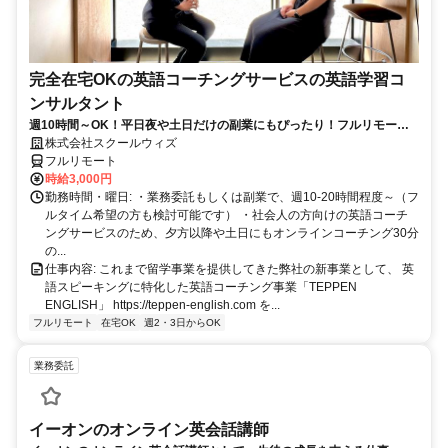
完全在宅OKの英語コーチングサービスの英語学習コ
ンサルタント
週10時間～OK！平日夜や土日だけの副業にもぴったり！フルリモート
OKなので世界のどこからでも働けます！
株式会社スクールウィズ
フルリモート
時給3,000円
勤務時間・曜日: ・業務委託もしくは副業で、週10-20時間程度～（フ
ルタイム希望の方も検討可能です） ・社会人の方向けの英語コーチ
ングサービスのため、夕方以降や土日にもオンラインコーチング30分
の...
仕事内容: これまで留学事業を提供してきた弊社の新事業として、 英
語スピーキングに特化した英語コーチング事業「TEPPEN
ENGLISH」 https://teppen-english.com を...
フルリモート
在宅OK
週2・3日からOK
業務委託
イーオンのオンライン英会話講師