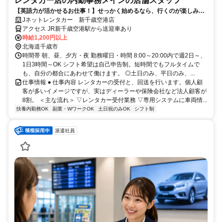
レンタカー店の内勤事務メインの店舗スタッフ
【英語力が活かせるお仕事！】せっかく始めるなら、行くのが楽しみに
なる職場にしませんか？
Jネットレンタカー 新千歳空港店
アクセス JR新千歳空港駅から送迎車あり
時給1,200円以上
北海道千歳市
時間帯 朝、昼、夕方・夜 勤務曜日・時間 8:00～20:00内で週2日～、
1日3時間～OK シフト希望は自己申告制。短時間でもフルタイムで
も、自分の都合にあわせて働けます。 ◎土日のみ、平日のみ、...
仕事情報 ● 仕事内容 レンタカーの受付と、回送を行います。個人顧
客が多いイメージですが、実はディーラーや保険会社など法人顧客が
8割。 ＜主な流れ＞ ▽レンタカー受付業務 ▽専用システムに車両情...
扶養内勤務OK
副業・WワークOK
土日祝のみOK
シフト制
派遣社員