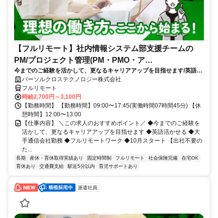
【フルリモート】社内情報システム部支援チームの
PM/プロジェクト管理(PM・PMO・ア
今までのご経験を活かして、更なるキャリアアップを目指せます/英語活
シ)_N260774362
かせる/大手通信会社勤務/フルリモートワーク/10月スタート
パーソルクロステクノロジー株式会社
フルリモート
時給2,700円～3,100円
【勤務時間】 【勤務時間】09:00〜17:45(実働時間07時間45分) 【休
憩時間】12:00〜13:00
【仕事内容】 ＼この求人のおすすめポイント／ ◆今までのご経験を
活かして、更なるキャリアアップを目指せます ◆英語活かせる ◆大
手通信会社勤務 ◆フルリモートワーク ◆10月スタート 【出社不要の
た...
長期
産休・育休取得実績あり
固定時間制
フルリモート
社会保険完備
在宅OK
育休あり
交通費支給
駅近5分以内
育児サポートあり
派遣社員