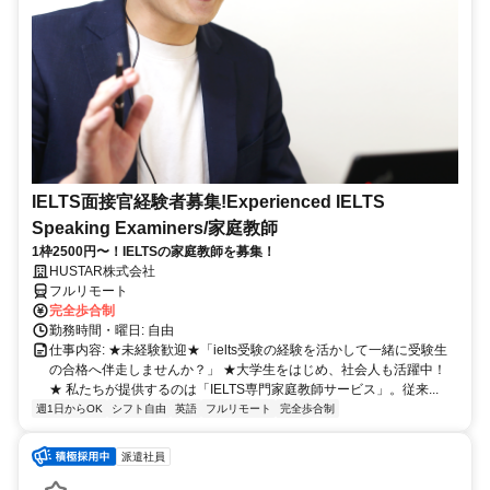
IELTS面接官経験者募集!Experienced IELTS
Speaking Examiners/家庭教師
1枠2500円〜！IELTSの家庭教師を募集！
HUSTAR株式会社
フルリモート
完全歩合制
勤務時間・曜日: 自由
仕事内容: ★未経験歓迎★「ielts受験の経験を活かして一緒に受験生
の合格へ伴走しませんか？」 ★大学生をはじめ、社会人も活躍中！
★ 私たちが提供するのは「IELTS専門家庭教師サービス」。従来...
週1日からOK
シフト自由
英語
フルリモート
完全歩合制
派遣社員