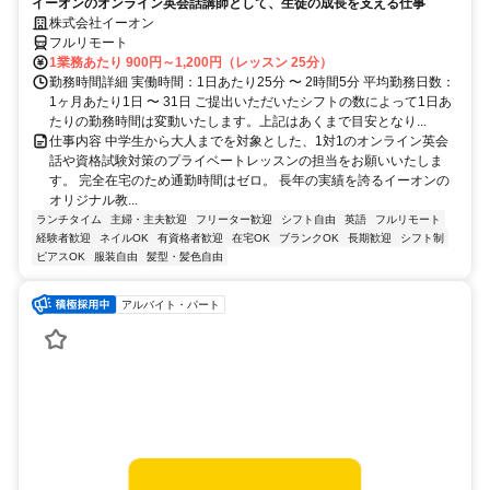
イーオンのオンライン英会話講師として、生徒の成長を支える仕事
株式会社イーオン
フルリモート
1業務あたり 900円～1,200円（レッスン 25分）
勤務時間詳細 実働時間：1日あたり25分 〜 2時間5分 平均勤務日数：
1ヶ月あたり1日 〜 31日 ご提出いただいたシフトの数によって1日あ
たりの勤務時間は変動いたします。上記はあくまで目安となり...
仕事内容 中学生から大人までを対象とした、1対1のオンライン英会
話や資格試験対策のプライベートレッスンの担当をお願いいたしま
す。 完全在宅のため通勤時間はゼロ。 長年の実績を誇るイーオンの
オリジナル教...
ランチタイム
主婦・主夫歓迎
フリーター歓迎
シフト自由
英語
フルリモート
経験者歓迎
ネイルOK
有資格者歓迎
在宅OK
ブランクOK
長期歓迎
シフト制
ピアスOK
服装自由
髪型・髪色自由
アルバイト・パート