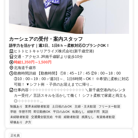
カーシェアの受付・案内スタッフ
語学力を活かす｜週3日、1日6ｈ～柔軟対応◎ブランクOK！
ヒトトヒトキャリアライズ株式会社(新千歳空港)
交通・アクセス JR南千歳駅より徒歩10分
時給1,350円～1,500円
北海道千歳市
勤務時間詳細 【勤務時間】 ①8：45～17：45 ②9：00～18：00
③10：00～19：00 ✅週3日～、1日6時間～OK！ ※希望に柔軟に対応
可能！ ▼シフト例 ・子供のお迎えまでに帰り...
仕事内容 ༶ ༶ ༶ ༶ ༶ ༶ ༶ ༶ ༶ ༶ ༶ ༶ ༶ ༶ ༶ ༶ ༶ ༶ ＼新千歳空港内のレンタ
カー受付／ 言語スキルを活かして働く！ シフト柔軟で家庭と両立も
◎ ༶ ༶ ༶ ༶ ༶ ༶ ༶ ...
制服あり
業界未経験者歓迎
土日祝のみOK
主婦・主夫歓迎
フリーター歓迎
早朝
学歴不問
即日勤務OK
平日のみOK
転勤なし
経験不問
英語
未経験者歓迎
交通費全額支給
午前
経験者歓迎
残業なし
有資格者歓迎
研修あり
夕方
正社員