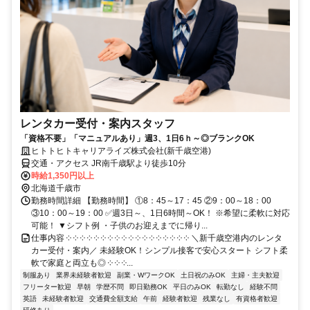
レンタカー受付・案内スタッフ
「資格不要」「マニュアルあり」週3、1日6ｈ～◎ブランクOK
ヒトトヒトキャリアライズ株式会社(新千歳空港)
交通・アクセス JR南千歳駅より徒歩10分
時給1,350円以上
北海道千歳市
勤務時間詳細 【勤務時間】 ①8：45～17：45 ②9：00～18：00
③10：00～19：00 ✅週3日～、1日6時間～OK！ ※希望に柔軟に対応
可能！ ▼シフト例 ・子供のお迎えまでに帰り...
仕事内容 ༶ ༶ ༶ ༶ ༶ ༶ ༶ ༶ ༶ ༶ ༶ ༶ ༶ ༶ ༶ ༶ ༶ ༶ ＼新千歳空港内のレンタ
カー受付・案内／ 未経験OK！シンプル接客で安心スタート シフト柔
軟で家庭と両立も◎ ༶ ༶ ༶...
制服あり
業界未経験者歓迎
副業・WワークOK
土日祝のみOK
主婦・主夫歓迎
フリーター歓迎
早朝
学歴不問
即日勤務OK
平日のみOK
転勤なし
経験不問
英語
未経験者歓迎
交通費全額支給
午前
経験者歓迎
残業なし
有資格者歓迎