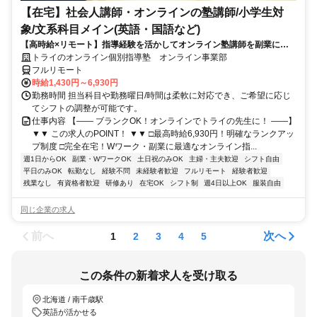
【在宅】社会人講師・オンラインの塾講師/小学生対
象/文系科目メイン(英語・国語など)
【高時給×リモート】指導経験を活かしてオンライン塾講師を副業に！
週1～OK！
トライのオンライン個別指導塾 オンライン事業部
フルリモート
時給1,430円～6,930円
勤務時間 担当科目や勤務曜日/時間は柔軟に対応でき、ご希望に応じ
てシフトの調整が可能です。
仕事内容 【―― ブランクOK！オンラインでトライの先生に！ ――】
▼▼ この求人のPOINT！ ▼▼ □最高時給6,930円！明確なランクアッ
プ制度 □完全在宅！Wワーク・副業に最適なオンライン指...
週1日からOK
副業・WワークOK
土日祝のみOK
主婦・主夫歓迎
シフト自由
平日のみOK
転勤なし
経験不問
未経験者歓迎
フルリモート
経験者歓迎
残業なし
有資格者歓迎
研修あり
在宅OK
シフト制
週4日以上OK
服装自由
同じ企業の求人
前へ
次へ
1
2
3
4
5
この条件の新着求人を受け取る
北海道 / 南千歳駅
英語が活かせる