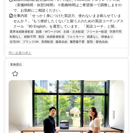
（実働8時間・休憩1時間） ※勤務時間はご希望第一で調整しますの
で、お気軽にご相談ください。
仕事内容 「せっかく身につけた英語力、使わないまま眠らせていま
せんか？」 “もう挫折したくない”と願う人のための英語コーチングス
クール 「90 English」を運営しています。 「英語コーチ」と聞...
業界未経験者歓迎
副業・WワークOK
主婦・主夫歓迎
フリーター歓迎
学歴不問
転勤なし
経験不問
英語
未経験者歓迎
フルリモート
残業なし
研修あり
在宅OK
ブランクOK
長期歓迎
服装自由
履歴書不要
髪型・髪色自由
同じ企業の求人
業務委託