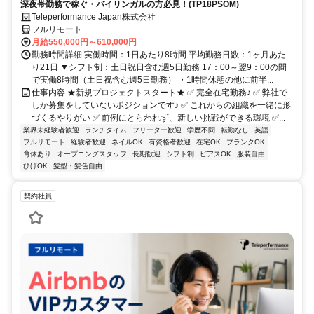
深夜帯勤務で稼ぐ・バイリンガルの方必見！(TP18PSOM)
Teleperformance Japan株式会社
フルリモート
月給550,000円～610,000円
勤務時間詳細 実働時間：1日あたり8時間 平均勤務日数：1ヶ月あた
り21日 ▼シフト制：土日祝日含む週5日勤務 17：00～翌9：00の間
で実働8時間（土日祝含む週5日勤務） ・1時間休憩の他に前半...
仕事内容 ★新規プロジェクトスタート★ ✅ 完全在宅勤務♪ ✅ 弊社で
しか募集をしていないポジションです♪ ✅ これからの組織を一緒に形
づくるやりがい ✅ 前例にとらわれず、新しい挑戦ができる環境 ✅...
業界未経験者歓迎
ランチタイム
フリーター歓迎
学歴不問
転勤なし
英語
フルリモート
経験者歓迎
ネイルOK
有資格者歓迎
在宅OK
ブランクOK
育休あり
オープニングスタッフ
長期歓迎
シフト制
ピアスOK
服装自由
ひげOK
髪型・髪色自由
契約社員