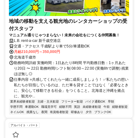
地域の移動を支える観光地のレンタカーショップの受
付スタッフ
マニュアル通りじゃつまらない！未来の会社をにつくる仲間募集！
L.B. rent-a-car 新千歳空港店
交通・アクセス 千歳駅より車で5分/車通勤OK
月給210,000円～350,000円
北海道千歳市
勤務時間詳細 実働時間：1日あたり8時間 平均勤務日数：1ヶ月あた
り20日 〜 22日 勤務時間/シフト制 08:00～22:00 (実働8hで調整) 残業
ほぼ無し◎
仕事内容 ⭐共感してくれたら一緒に成長しましょう！ ✅私たちの想い
私たちが目指しているのは、ただ車を貸すことではなく「必要なとき
に、安心して移動できる社会」をつくること。北海道と沖縄を拠点
に、観光や...
業界未経験者歓迎
主婦・主夫歓迎
フリーター歓迎
バイク通勤OK
早朝
学歴不問
車通勤OK
職場見学可
経験不問
英語
未経験者歓迎
午前
経験者歓迎
ネイルOK
残業なし
夜間
有資格者歓迎
研修あり
夕方
ブランクOK
アルバイト・パート