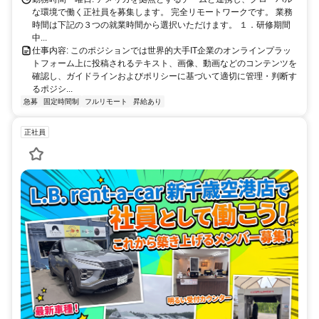
な環境で働く正社員を募集します。 完全リモートワークです。 業務
時間は下記の３つの就業時間から選択いただけます。 １．研修期間
中...
仕事内容: このポジションでは世界的大手IT企業のオンラインプラッ
トフォーム上に投稿されるテキスト、画像、動画などのコンテンツを
確認し、ガイドラインおよびポリシーに基づいて適切に管理・判断す
るポジシ...
急募
固定時間制
フルリモート
昇給あり
正社員