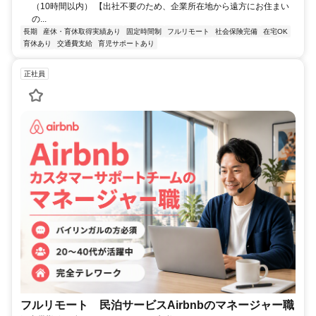
（10時間以内） 【出社不要のため、企業所在地から遠方にお住まい
の...
長期
産休・育休取得実績あり
固定時間制
フルリモート
社会保険完備
在宅OK
育休あり
交通費支給
育児サポートあり
正社員
フルリモート 民泊サービスAirbnbのマネージャー職