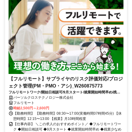
【フルリモート】サプライヤのリスク評価対応/プロジ
ェクト管理(PM・PMO・アシ)_W260875773
フルリモートワーク/開始日相談可/9月スタート/就業開始時間早め/残業
少なめ（10時間以内）
パーソルクロステクノロジー株式会社
フルリモート
時給2,500円～2,600円
【勤務時間】 【勤務時間】08:30〜17:00(実働時間07時間45分) 【休
憩時間】12:15〜13:00 【残業】月10時間程度
【仕事内容】 ＼この求人のおすすめポイント／ ◆フルリモートワー
ク ◆開始日相談可 ◆9月スタート ◆就業開始時間早め ◆残業少なめ