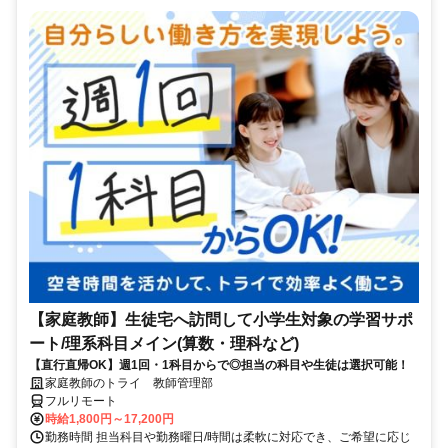
【家庭教師】生徒宅へ訪問して小学生対象の学習サポ
ート/理系科目メイン(算数・理科など)
【直行直帰OK】週1回・1科目からで◎担当の科目や生徒は選択可能！
家庭教師のトライ 教師管理部
フルリモート
時給1,800円～17,200円
勤務時間 担当科目や勤務曜日/時間は柔軟に対応でき、ご希望に応じ