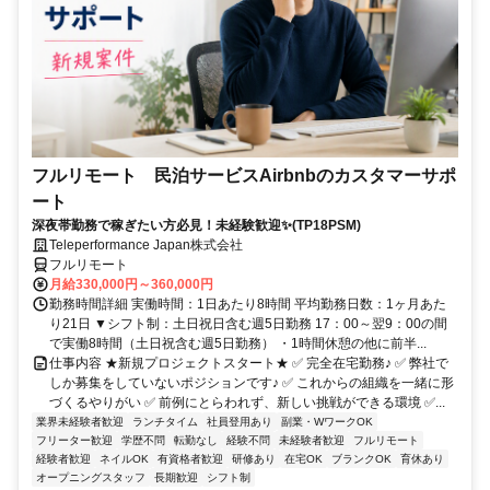
フルリモート 民泊サービスAirbnbのカスタマーサポ
ート
深夜帯勤務で稼ぎたい方必見！未経験歓迎✨(TP18PSM)
Teleperformance Japan株式会社
フルリモート
月給330,000円～360,000円
勤務時間詳細 実働時間：1日あたり8時間 平均勤務日数：1ヶ月あた
り21日 ▼シフト制：土日祝日含む週5日勤務 17：00～翌9：00の間
で実働8時間（土日祝含む週5日勤務） ・1時間休憩の他に前半...
仕事内容 ★新規プロジェクトスタート★ ✅ 完全在宅勤務♪ ✅ 弊社で
しか募集をしていないポジションです♪ ✅ これからの組織を一緒に形
づくるやりがい ✅ 前例にとらわれず、新しい挑戦ができる環境 ✅...
業界未経験者歓迎
ランチタイム
社員登用あり
副業・WワークOK
フリーター歓迎
学歴不問
転勤なし
経験不問
未経験者歓迎
フルリモート
経験者歓迎
ネイルOK
有資格者歓迎
研修あり
在宅OK
ブランクOK
育休あり
オープニングスタッフ
長期歓迎
シフト制