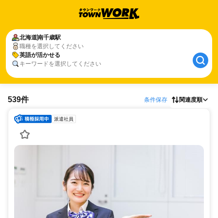
北海道
南千歳駅
職種を選択してください
英語が活かせる
キーワードを選択してください
539件
条件保存
関連度順
派遣社員