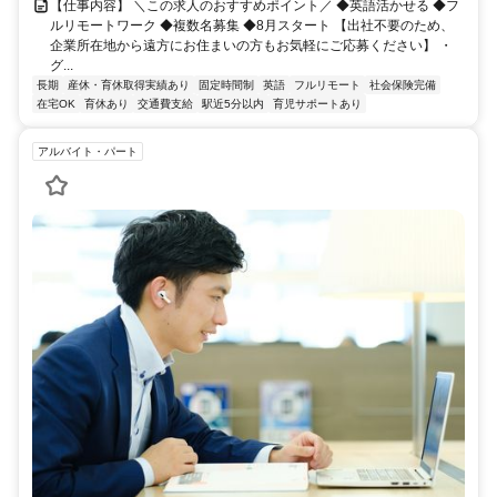
【仕事内容】 ＼この求人のおすすめポイント／ ◆英語活かせる ◆フ
ルリモートワーク ◆複数名募集 ◆8月スタート 【出社不要のため、
企業所在地から遠方にお住まいの方もお気軽にご応募ください】 ・
グ...
長期
産休・育休取得実績あり
固定時間制
英語
フルリモート
社会保険完備
在宅OK
育休あり
交通費支給
駅近5分以内
育児サポートあり
アルバイト・パート