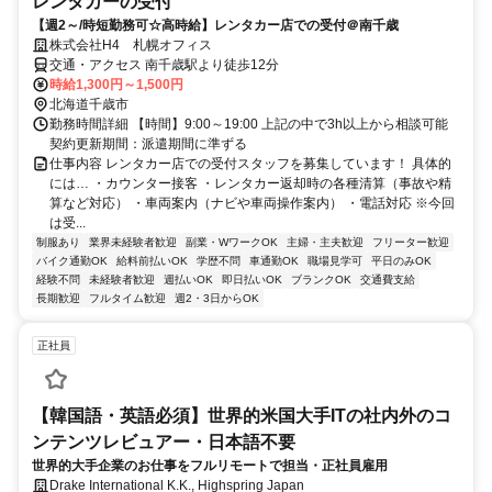
レンタカーの受付
【週2～/時短勤務可☆高時給】レンタカー店での受付＠南千歳
株式会社H4 札幌オフィス
交通・アクセス 南千歳駅より徒歩12分
時給1,300円～1,500円
北海道千歳市
勤務時間詳細 【時間】9:00～19:00 上記の中で3h以上から相談可能
契約更新期間：派遣期間に準ずる
仕事内容 レンタカー店での受付スタッフを募集しています！ 具体的
には… ・カウンター接客 ・レンタカー返却時の各種清算（事故や精
算など対応） ・車両案内（ナビや車両操作案内） ・電話対応 ※今回
は受...
制服あり
業界未経験者歓迎
副業・WワークOK
主婦・主夫歓迎
フリーター歓迎
バイク通勤OK
給料前払いOK
学歴不問
車通勤OK
職場見学可
平日のみOK
経験不問
未経験者歓迎
週払いOK
即日払いOK
ブランクOK
交通費支給
長期歓迎
フルタイム歓迎
週2・3日からOK
正社員
【韓国語・英語必須】世界的米国大手ITの社内外のコ
ンテンツレビュアー・日本語不要
世界的大手企業のお仕事をフルリモートで担当・正社員雇用
Drake International K.K., Highspring Japan