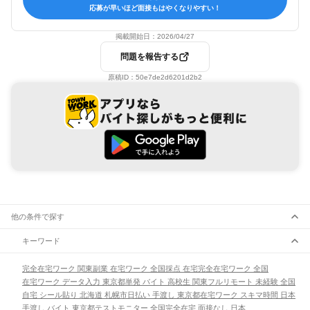
応募が早いほど面接もはやくなりやすい！
掲載開始日：
2026/04/27
問題を報告する
原稿ID：
50e7de2d6201d2b2
他の条件で探す
キーワード
完全在宅ワーク 関東
副業 在宅ワーク 全国
採点 在宅
完全在宅ワーク 全国
在宅ワーク データ入力 東京都
単発 バイト 高校生 関東
フルリモート 未経験 全国
自宅 シール貼り 北海道 札幌市
日払い 手渡し 東京都
在宅ワーク スキマ時間 日本
手渡し バイト 東京都
テストモニター 全国
完全在宅 面接なし 日本