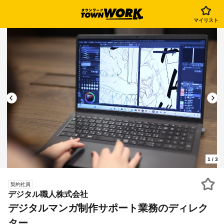
マイリスト
1
/
3
契約社員
デジタル職人株式会社
デジタルマンガ制作サポート業務のディレク
ター