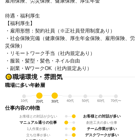
雇用保険、労災保険、健康保険、厚生年金
待遇・福利厚生
【福利厚生】
・雇用形態：契約社員（※正社員登用制度あり）
・社会保険完備（健康保険、厚生年金保険、雇用保険、労
災保険）
・リモートワーク手当（社内規定あり）
・服装・髪型・髪色・ネイル自由
・副業・WワークOK（社内規定あり）
職場環境・雰囲気
職場に多い年齢層
10代
40代
50代
60代
70代〜
20代
30代
仕事内容の特徴
お客様との対話が多い
お客様との対話が少ない
マニュアル通りの仕事
創意工夫の多い仕事
チーム作業が多い
1人作業が多い
デスクワークが多い
立ち仕事が多い