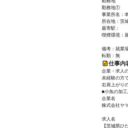
勤務地
勤務地①
事業所名：
所在地：茨
最寄駅：
喫煙環境：
備考：就業
転勤：無
仕事内
企業・求人
未経験の方
右肩上がり
■小魚の加
企業名
株式会社ヤ
求人名
【茨城県ひた