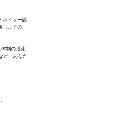
・ボイラー設
担しますの
産体制の強化
善など、あなた
し