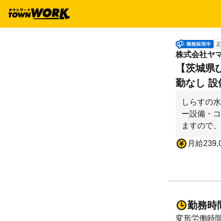
正
株式会社ヤ
【茨城県ひ
勤なし 設
しらすの水
ー設備・コ
ますので、
月給239,
勤務時
変形労働時