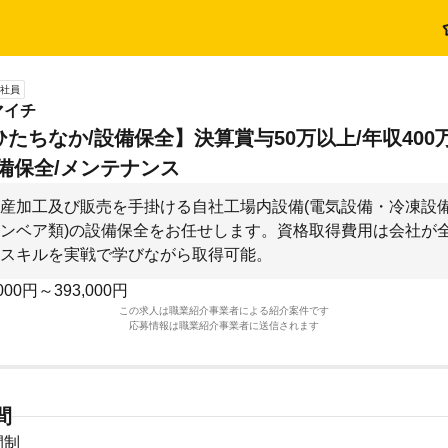
社員
マイチ
たちなか/設備保全】決算賞与50万以上/年収400
備保全/メンテナンス
産加工及び販売を手掛ける自社工場内設備(電気設備・冷凍設
ンベア類)の設備保全をお任せします。資格取得費用は会社が
スキルを実戦で学びながら取得可能。
000円～393,000円
この求人は職業紹介事業者による紹介案件です
応募情報は職業紹介事業者に送信されます
間
間制