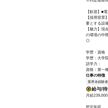
※内定後取
【歓迎】■
【採用背景
要とする設
【魅力】現
の環境の中
◎
学歴・資格
学歴：大学院
語学力：
資格：第一
仕事の特徴
業界未経験者
給与/
月給239,00
想定年収