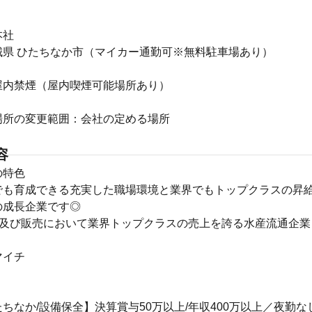
本社
城県 ひたちなか市（マイカー通勤可※無料駐車場あり）
屋内禁煙（屋内喫煙可能場所あり）
場所の変更範囲：会社の定める場所
容
の特色
でも育成できる充実した職場環境と業界でもトップクラスの昇
の成長企業です◎
工及び販売において業界トップクラスの売上を誇る水産流通企業
マイチ
ちなか/設備保全】決算賞与50万以上/年収400万以上／夜勤な