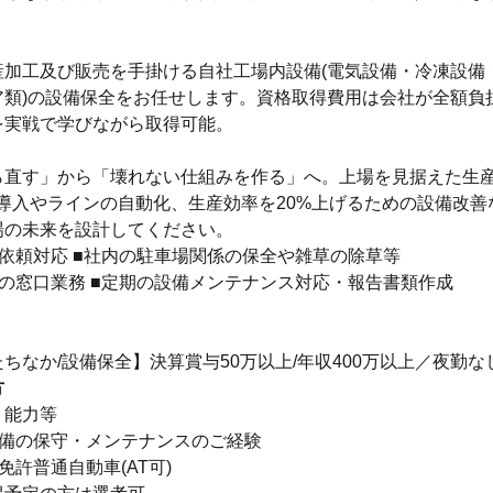
産加工及び販売を手掛ける自社工場内設備(電気設備・冷凍設備
ア類)の設備保全をお任せします。資格取得費用は会社が全額負
を実戦で学びながら取得可能。
ら直す」から「壊れない仕組みを作る」へ。上場を見据えた生
T導入やラインの自動化、生産効率を20%上げるための設備改
場の未来を設計してください。
依頼対応 ■社内の駐車場関係の保全や雑草の除草等
の窓口業務 ■定期の設備メンテナンス対応・報告書類作成
ちなか/設備保全】決算賞与50万以上/年収400万以上／夜勤な
方
・能力等
設備の保守・メンテナンスのご経験
免許普通自動車(AT可)