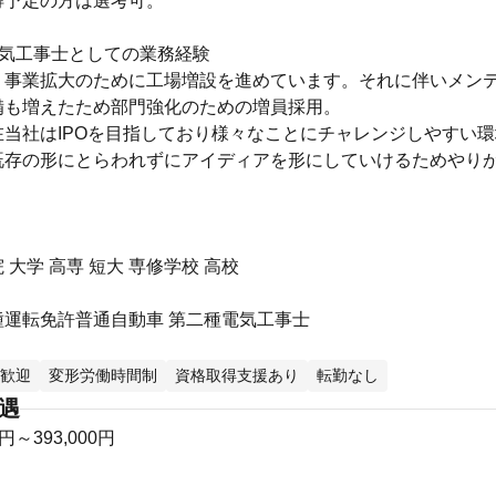
得予定の方は選考可。
電気工事士としての業務経験
】事業拡大のために工場増設を進めています。それに伴いメン
備も増えたため部門強化のための増員採用。
在当社はIPOを目指しており様々なことにチャレンジしやすい
既存の形にとらわれずにアイディアを形にしていけるためやり
 大学 高専 短大 専修学校 高校
種運転免許普通自動車 第二種電気工事士
歓迎
変形労働時間制
資格取得支援あり
転勤なし
待遇
0円～393,000円