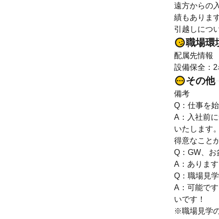
遠方からの
績もありま
引越しにつ
職場環
配属先情報
設備保全：2名
その他
備考
Q：仕事を
A：入社前
いたします
得意なこと
Q：GW、
A：ありま
Q：職場見
A：可能で
いです！
※職場見学