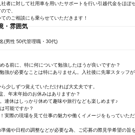
入社者に対して社用車を用いたサポートを行い引越代金をほぼ
すので、
いてのご相談にも乗らせていただきます！
境・雰囲気
(男性 50代管理職・30代)
始める前に、特に何について勉強したほうが良いですか？
に勉強が必要なことは特にありません。入社後に先輩スタッフが
。
から少しずつ覚えていただければ大丈夫です。
お盆、年末年始のお休みはありますか？
す。連休はしっかり休めて趣味や旅行なども楽しめます♪
学は可能ですか？
す！実際の現場を見て仕事の魅力や働くイメージをもっていただ
の準備や日程の調整などが必要な為、ご応募の際見学希望の旨