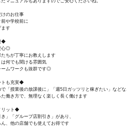
したマニュアルもありますのでご安心くださいね。
だけのお仕事
ク前や学校前に
げます
迎◆
安心◎
輩たちが丁寧にお教えします
とは何でも聞ける雰囲気
チームワークも抜群です◎
ートも充実◆
ので「授業後の放課後に」「週5日ガッツリと稼ぎたい」などな
った働き方で、無理なく楽しく長く働けます
メリット◆
引き」「グループ店割引き」があり、
ろん、他の店舗でも使えてお得です