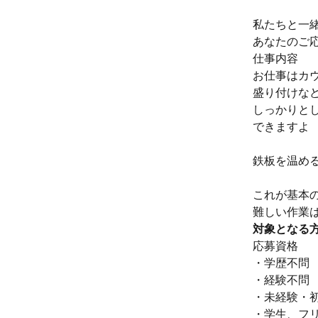
私たちと一
あなたのご
仕事内容
お仕事はカ
盛り付けな
しっかりと
できますよ
鉄板を温め
これが基本
難しい作業
対象となる
応募資格
・学歴不問
・経験不問
・未経験・初
・学生、フ