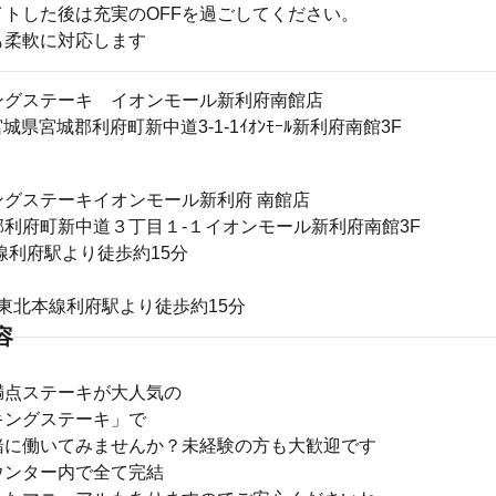
イトした後は充実のOFFを過ごしてください。
も柔軟に対応します
ングステーキ イオンモール新利府南館店
4宮城県宮城郡利府町新中道3-1‐1ｲｵﾝﾓｰﾙ新利府南館3F
ングステーキイオンモール新利府 南館店
利府町新中道３丁目１‐１イオンモール新利府南館3F
線利府駅より徒歩約15分
R東北本線利府駅より徒歩約15分
容
満点ステーキが大人気の
キングステーキ」で
緒に働いてみませんか？未経験の方も大歓迎です
ウンター内で全て完結