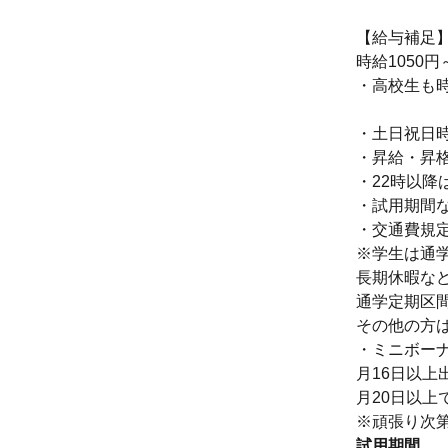
【給与補足
時給1050円
・高校生も時
・土日祝日時
・昇給・昇
・22時以降
・試用期間
・交通費規
※学生は通
長期休暇な
通学定期区
その他の方
・ミニボー
月16日以上出
月20日以上で
※頑張り次
試用期間