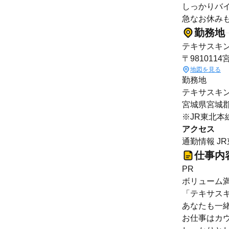
しっかりバ
急なお休み
勤務地
テキサスキ
〒981011
地図を見る
勤務地
テキサスキ
宮城県宮城郡
※JR東北本
アクセス
通勤情報 J
仕事内
PR
ボリューム
「テキサス
あなたも一
お仕事はカ