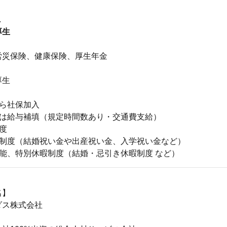
し
厚生
】
労災保険、健康保険、厚生年金
厚生
】
から社保加入
時は給与補填（規定時間数あり・交通費支給）
度
金制度（結婚祝い金や出産祝い金、入学祝い金など）
可能、特別休暇制度（結婚・忌引き休暇制度 など）
名】
ダス株式会社
】