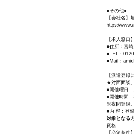
●その他●
【会社名】
https://www.
【求人窓口
■住所：宮崎県
■TEL：0120-
■Mail：amida
【派遣登録
★対面面談、
■開催曜日
■開催時間：8:
※夜間登録
■内 容：
対象となる
資格
【必須条件