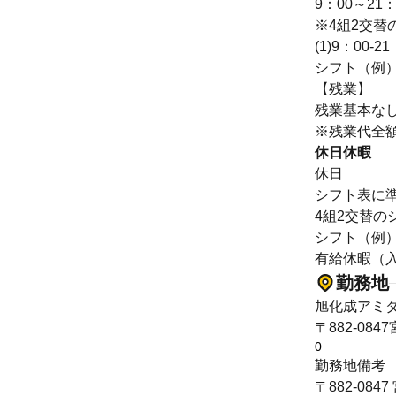
9：00～21
※4組2交替
(1)9：00-2
シフト（例）
【残業】
残業基本な
※残業代全
休日休暇
休日
シフト表に
4組2交替の
シフト（例）
有給休暇（入
勤務地
旭化成アミ
〒882-08
0
勤務地備考
〒882-08