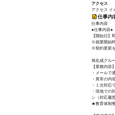
アクセス
アクセス イオ
仕事内
仕事内容
●仕事内容●
【開始日】
※就業開始
※契約更新
旭化成グル
【業務内容
・メールで
・異常の内
・１次対応
・現地での
ン（対応履
★教育体制