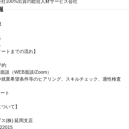
社100%出資の総合人材サービス会社
報
数
ス
ス
タートまでの流れ】
予約
面談（WEB面談/Zoom）
や就業希望条件等のヒアリング、スキルチェック、適性検査
介
タート
について】
ス(株) 延岡支店
22015