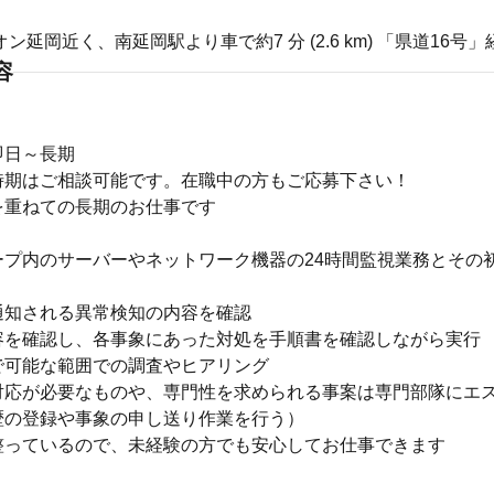
ン延岡近く、南延岡駅より車で約7 分 (2.6 km) 「県道16号
容
即日～長期
時期はご相談可能です。在職中の方もご応募下さい！
を重ねての長期のお仕事です
ープ内のサーバーやネットワーク機器の24時間監視業務とその
】
通知される異常検知の内容を確認
容を確認し、各事象にあった対処を手順書を確認しながら実行
で可能な範囲での調査やヒアリング
対応が必要なものや、専門性を求められる事案は専門部隊にエ
歴の登録や事象の申し送り作業を行う）
整っているので、未経験の方でも安心してお仕事できます