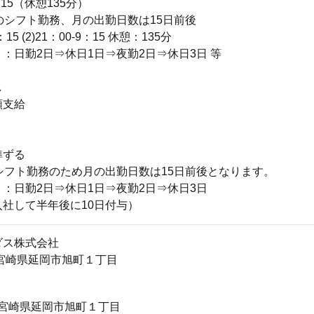
：15（休憩135分）
のシフト勤務、月の出勤日数は15日前後
1：15 (2)21：00-9：15 休憩：135分
：日勤2日⇒休日1日⇒夜勤2日⇒休日3日 等
し
額支給
準ずる
シフト勤務のため月の出勤日数は15日前後となります。
：日勤2日⇒休日1日⇒夜勤2日⇒休日3日
社して半年後に10日付与）
ダス株式会社
47宮崎県延岡市旭町１丁目
47 宮崎県延岡市旭町１丁目