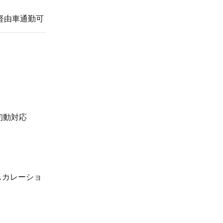
」経由車通勤可
初動対応
スカレーショ