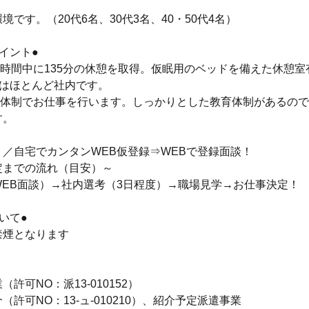
】
境です。（20代6名、30代3名、40・50代4名）
イント●
2時間中に135分の休憩を取得。仮眠用のベッドを備えた休憩室
先はほとんど社内です。
3名体制でお仕事を行います。しっかりとした教育体制があるの
す。
／自宅でカンタンWEB仮登録⇒WEBで登録面談！
定までの流れ（目安）～
WEB面談）→社内選考（3日程度）→職場見学→お仕事決定！
いて●
禁煙となります
許可NO：派13-010152）
（許可NO：13-ュ-010210）、紹介予定派遣事業