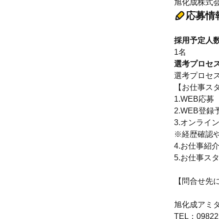
旭化成株式会
応募情
採用予定人
1名
選考プロセ
選考プロセ
【お仕事ス
1.WEB応募
2.WEB登録
3.オンライン
※経歴確認
4.お仕事紹
5.お仕事ス
【問合せ先
旭化成アミダ
TEL：09822