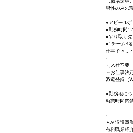
【職場環境
男性のみの環
●アピールポ
■勤務時間1
■やり取り
■1チーム
仕事できま
-
＼来社不要！
～お仕事決
派遣登録（
●勤務地につ
就業時間内
-
人材派遣事業（
有料職業紹介