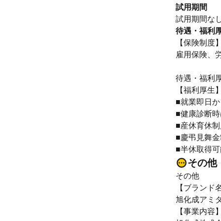
試用期間
試用期間な
待遇・福利
【保険制度
雇用保険、
待遇・福利
【福利厚生
■就業即日
■健康診断
■産休育休制
■慶弔見舞
■半休取得
その他
その他
【ブランド
旭化成アミ
【事業内容