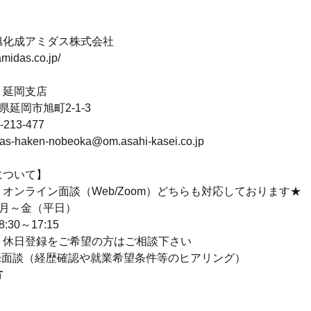
旭化成アミダス株式会社
amidas.co.jp/
】延岡支店
延岡市旭町2-1-3
213-477
s-haken-nobeoka@om.asahi-kasei.co.jp
について】
オンライン面談（Web/Zoom）どちらも対応しております★
：月～金（平日）
30～17:15
、休日登録をご希望の方はご相談下さい
登録面談（経歴確認や就業希望条件等のヒアリング）
方
】