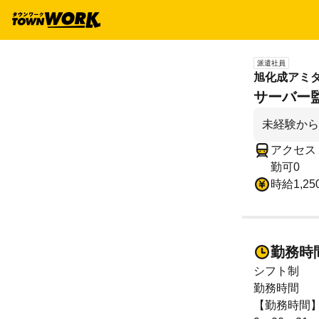
派遣社員
旭化成アミ
サーバー監
未経験から
アクセス 
勤可
0
時給1,25
勤務時
シフト制
勤務時間
【勤務時間