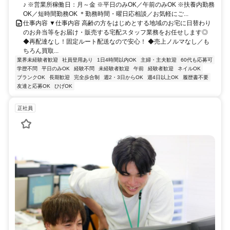
♪ ※営業所稼働日：月～金 ※平日のみOK／午前のみOK ※扶養内勤務
OK／短時間勤務OK ＊勤務時間・曜日応相談／お気軽にご...
仕事内容 ▼仕事内容 高齢の方をはじめとする地域のお宅に日替わり
のお弁当等をお届け・販売する宅配スタッフ業務をお任せします◎
◆再配達なし！固定ルート配送なので安心！ ◆売上ノルマなし／も
ちろん買取...
業界未経験者歓迎
社員登用あり
1日4時間以内OK
主婦・主夫歓迎
60代も応募可
学歴不問
平日のみOK
経験不問
未経験者歓迎
午前
経験者歓迎
ネイルOK
ブランクOK
長期歓迎
完全歩合制
週2・3日からOK
週4日以上OK
履歴書不要
友達と応募OK
ひげOK
正社員