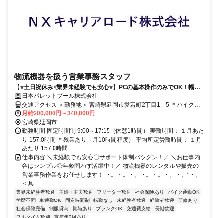
物流機器を扱う営業事務スタッフ
【⭐️土日祝休み×業界未経験でも安心⭐️】PCの基本操作のみでOK！幅広
い年代のスタッフが活躍中！長期で安定して勤務したい方におススメ〇
日本パレットプール株式会社
交通アクセス ＜勤務地＞ 宮崎県延岡市愛宕町2丁目1－5 ＊バイク・
車通勤OK ＊駐車場完備 ＊交通費支給（規定）
月給200,000円～340,000円
宮崎県延岡市
勤務時間 固定時間制 9:00～17:15（休憩1時間） 実働時間： １月あた
り 157.0時間 ＊残業あり（月10時間程度） 平均所定労働時間： １月
あたり 157.0時間
仕事内容 ＼未経験でも安心〇サポート体制バツグン！／ ＼お仕事内
容はシンプル◎年齢問わず活躍中！／ 物流機器のレンタルや販売の
営業事務作業をお任せします！ ・。・。・。・。・。・。・。*・。
＜具...
業界未経験者歓迎
主婦・主夫歓迎
フリーター歓迎
社会保険あり
バイク通勤OK
学歴不問
車通勤OK
固定時間制
転勤なし
未経験者歓迎
経験者歓迎
研修あり
社会保険完備
制服貸与
賞与あり
ブランクOK
交通費支給
長期歓迎
フルタイム歓迎
賞与年2回あり