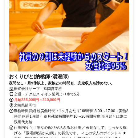
おくりびと(納棺師･湯灌師)
夜間なし・月9休以上。家族との時間も、安定収入も諦めない。
株式会社サーブ 延岡営業所
交通・アクセス イオン延岡より車で5分
月給235,000円～310,000円
宮崎県延岡市
勤務時間詳細 総労働時間：1ヶ月あたり168時間 8:00～17:00（実働8
時間 休憩1時間） ※月残業時間平均10〜20時間程度 ※月給とは別に
残業代支給
仕事内容 ＼丁寧な心配りが活きるお仕事／ 夜勤なしで、しっかり稼
げる 「湯灌師(湯かん師)」の募集です。 ＜この求人のポイント＞ ★