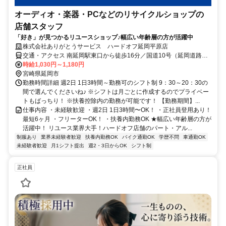
オーディオ・楽器・PCなどのリサイクルショップの
店舗スタッフ
「好き」が見つかるリユースショップ♪幅広い年齢層の方が活躍中
株式会社ありがとうサービス ハードオフ延岡平原店
交通・アクセス 南延岡駅東口から徒歩16分／国道10号（延岡道路）
沿い、ネクステージ延岡店様隣
時給1,030円～1,180円
宮崎県延岡市
勤務時間詳細 週2日 1日3時間～勤務可のシフト制 9：30～20：30の
間で選んでくださいね♪ ※シフトは月ごとに作成するのでプライベー
トもばっちり！ ※扶養控除内の勤務が可能です！ 【勤務期間】...
仕事内容 ・未経験歓迎 ・週2日 1日3時間〜OK！ ・正社員登用あり！
最短6ヶ月 ・フリーターOK！ ・扶養内勤務OK ★幅広い年齢層の方が
活躍中！ リユース業界大手！ハードオフ店舗のパート・アル...
制服あり
業界未経験者歓迎
扶養内勤務OK
バイク通勤OK
学歴不問
車通勤OK
未経験者歓迎
月1シフト提出
週2・3日からOK
シフト制
正社員