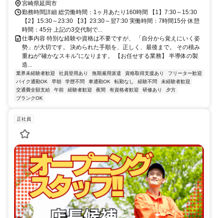
宮崎県延岡市
勤務時間詳細 総労働時間：1ヶ月あたり160時間 【1】7:30～15:30
【2】15:30～23:30 【3】23:30～翌7:30 実働時間：7時間15分 休憩
時間：45分 上記の3交代制で...
仕事内容 特別な経験や資格は不要ですが、 「自分から覚えにいく姿
勢」が大切です。 決められた手順を、正しく、最後まで。 その積み
重ねが“確かなスキル”になります。 【お任せする業務】 半導体の製
造...
業界未経験者歓迎
社員登用あり
無期雇用派遣
資格取得支援あり
フリーター歓迎
バイク通勤OK
早朝
学歴不問
車通勤OK
転勤なし
経験不問
未経験者歓迎
交通費全額支給
午前
経験者歓迎
夜間
有資格者歓迎
研修あり
夕方
ブランクOK
正社員