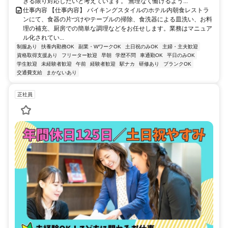
きる限り対応したいと考えています。 無理なく働けるよう...
仕事内容 【仕事内容】 バイキングスタイルのホテル内朝食レストラ
ンにて、食器の片づけやテーブルの掃除、食洗器による皿洗い、お料
理の補充、厨房での簡単な調理などをお任せします。業務はマニュア
ル化されてい...
制服あり
扶養内勤務OK
副業・WワークOK
土日祝のみOK
主婦・主夫歓迎
資格取得支援あり
フリーター歓迎
早朝
学歴不問
車通勤OK
平日のみOK
学生歓迎
未経験者歓迎
午前
経験者歓迎
駅ナカ
研修あり
ブランクOK
交通費支給
まかないあり
正社員