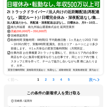
2t トラックドライバー / 法人向けの近距離配送(再配達
なし・固定ルート) / 日曜完全休み・深夜配送なし/集配
法人配送だから、再配達・深夜配送ほぼなし。日曜休み、月9～10日休
ﾄﾞﾗｲﾊﾞｰ2t(正社員)
み、転勤無と働きやすい環境
南九州福通 南九州福山通運株式会社 延岡営業所
月給280,000円～350,000円
宮崎県延岡市
勤務時間 実働時間：8時間/日 平均勤務日数：1ヶ月あたり20日 7:00
～18:00の間で、実働8時間 配属先、担当エリア・ルートにより多少
前後します。 ※1ヵ月単位の変形労働時間制 （月間所定...
仕事内容 お仕事概要 2tトラックを運転して、担当エリア内の企業や
商店を中 心に集荷や配達等を行うお仕事です。同じエリア内で働 く
スタッフと班を作って、チームで協力し合いながら業 務にあたりま
す。大半...
変形労働時間制
資格取得支援あり
転勤なし
経験者歓迎
有資格者歓迎
賞与あり
前へ
次へ
1
2
3
4
5
この条件の新着求人を受け取る
宮崎県 / 延岡市