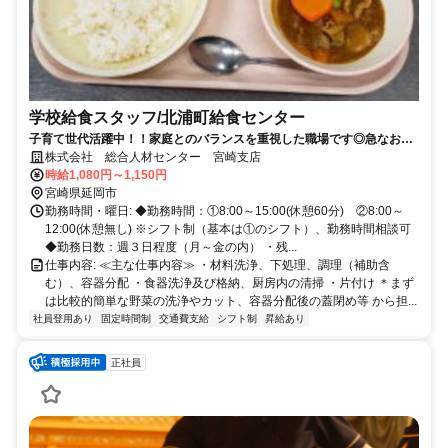
学校給食スタッフ/北浦町給食センター
子育て世代活躍中！！家庭とのバランスを重視した職場です◎急なお休
みでも対応可！土日祝休＋長期休暇ありで残業無し♬
株式会社 総合人材センター 宮崎支店
時給1,080円～1,150円
宮崎県延岡市
勤務時間・曜日: ◆勤務時間：①8:00～15:00(休憩60分) ②8:00～
12:00(休憩無し) ※シフト制（基本は①のシフト）、勤務時間相談可
◆勤務日数：週３日程度（月～金の内） ・残...
仕事内容: ≪主な仕事内容≫ ・材料洗浄、下処理、調理（補助含
む）、容器分配 ・食器洗浄及び格納、厨房内の清掃 ・片付け ＊まず
は比較的簡単な野菜の洗浄やカット、容器分配後の蓋閉め等 から担...
社員登用あり
固定時間制
交通費支給
シフト制
昇給あり
正社員