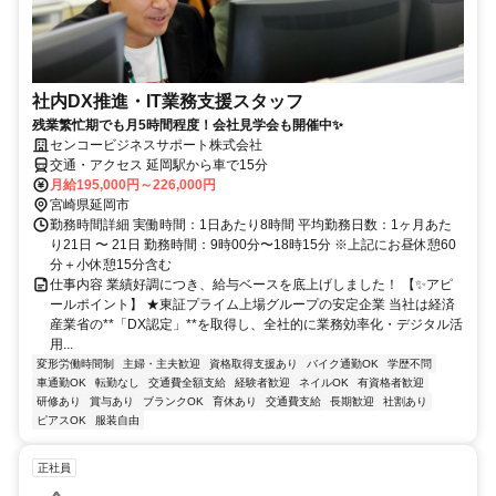
社内DX推進・IT業務支援スタッフ
残業繁忙期でも月5時間程度！会社見学会も開催中✨
センコービジネスサポート株式会社
交通・アクセス 延岡駅から車で15分
月給195,000円～226,000円
宮崎県延岡市
勤務時間詳細 実働時間：1日あたり8時間 平均勤務日数：1ヶ月あた
り21日 〜 21日 勤務時間：9時00分〜18時15分 ※上記にお昼休憩60
分＋小休憩15分含む
仕事内容 業績好調につき、給与ベースを底上げしました！ 【✨アピ
ールポイント】 ★東証プライム上場グループの安定企業 当社は経済
産業省の**「DX認定」**を取得し、全社的に業務効率化・デジタル活
用...
変形労働時間制
主婦・主夫歓迎
資格取得支援あり
バイク通勤OK
学歴不問
車通勤OK
転勤なし
交通費全額支給
経験者歓迎
ネイルOK
有資格者歓迎
研修あり
賞与あり
ブランクOK
育休あり
交通費支給
長期歓迎
社割あり
ピアスOK
服装自由
正社員