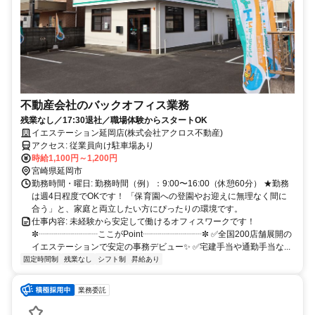
不動産会社のバックオフィス業務
残業なし／17:30退社／職場体験からスタートOK
イエステーション延岡店(株式会社アクロス不動産)
アクセス: 従業員向け駐車場あり
時給1,100円～1,200円
宮崎県延岡市
勤務時間・曜日: 勤務時間（例）：9:00〜16:00（休憩60分） ★勤務
は週4日程度でOKです！ 「保育園への登園やお迎えに無理なく間に
合う」と、家庭と両立したい方にぴったりの環境です。
仕事内容: 未経験から安定して働けるオフィスワークです！
✼┈┈┈┈┈┈┈ここがPoint┈┈┈┈┈┈┈✼ ✅全国200店舗展開の
イエステーションで安定の事務デビュー✨ ✅宅建手当や通勤手当な...
固定時間制
残業なし
シフト制
昇給あり
業務委託