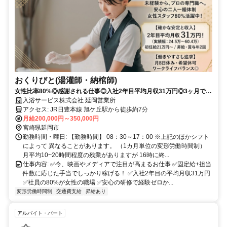
おくりびと(湯灌師・納棺師)
女性比率80%◎感謝される仕事◎入社2年目平均月収31万円◎3ヶ月で技
術習得可◎応募前のご相談歓迎♪
入浴サービス株式会社 延岡営業所
アクセス: JR日豊本線 旭ケ丘駅から徒歩約7分
月給200,000円～350,000円
宮崎県延岡市
勤務時間・曜日: 【勤務時間】 08：30～17：00 ※上記のほかシフト
によって 異なることがあります。 （1カ月単位の変形労働時間制）
月平均10~20時間程度の残業がありますが 16時に終...
仕事内容: ✅️今、映画やメディアで注目が高まるお仕事 ✅️固定給+担当
件数に応じた手当でしっかり稼げる！ ✅️入社2年目の平均月収31万円
✅️社員の80%が女性の職場 ✅️安心の研修で経験ゼロか...
変形労働時間制
交通費支給
昇給あり
アルバイト・パート