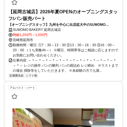
【延岡古城店】2026年夏OPENのオープニングスタッ
フ/パン販売パート
【オープニングスタッフ】九州を中心に出店拡大中のSUMOMO
BAKERY！未経験OK！
SUMOMO BAKERY 延岡古城店
時給1,200円～1,500円
宮崎県延岡市
勤務時間・曜日: ①7：30～13：30 ②13：30～16：30 ③16：00～
20：00 （うち実働4h～） ※曜日、時間帯等はご相談に応じますので
お気軽にお問い合わせください。
仕事内容: ～＊～＊～＊～＊～＊～＊～＊～＊～＊～＊～＊～＊～＊
～＊～ レジの操作 パンの陳列 パンの袋詰め レジ締め ※ラストまで
の場合 掃除等をしていただきます。 ※未経験の方でも親...
交通費支給
シフト制
アルバイト・パート