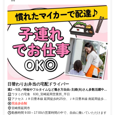
日替わりお弁当の宅配ドライバー
週2～5日／時短やフルタイムなど働き方自由♪主婦(夫)さん多数活躍中！
サポート体制バッチリなのでお子さんの行事でのお休みなども取りやす
ワタミの宅食 630_宮崎延岡営業所_平日
い◎
アクセス ＪＲ日豊本線 延岡徒歩約25分、ＪＲ日豊本線 南延岡徒歩約
29分、ＪＲ日豊本線 旭ヶ丘（宮崎県）徒歩約68分
完全歩合制
宮崎県延岡市
勤務時間 9:00～17:00の営業時間の中で、自由に働いていただけます