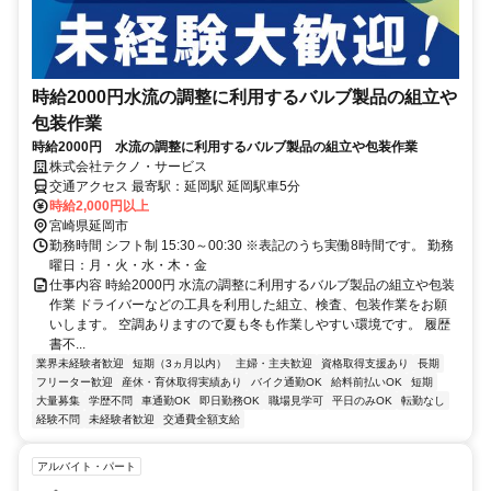
時給2000円水流の調整に利用するバルブ製品の組立や
包装作業
時給2000円 水流の調整に利用するバルブ製品の組立や包装作業
株式会社テクノ・サービス
交通アクセス 最寄駅：延岡駅 延岡駅車5分
時給2,000円以上
宮崎県延岡市
勤務時間 シフト制 15:30～00:30 ※表記のうち実働8時間です。 勤務
曜日：月・火・水・木・金
仕事内容 時給2000円 水流の調整に利用するバルブ製品の組立や包装
作業 ドライバーなどの工具を利用した組立、検査、包装作業をお願
いします。 空調ありますので夏も冬も作業しやすい環境です。 履歴
書不...
業界未経験者歓迎
短期（3ヵ月以内）
主婦・主夫歓迎
資格取得支援あり
長期
フリーター歓迎
産休・育休取得実績あり
バイク通勤OK
給料前払いOK
短期
大量募集
学歴不問
車通勤OK
即日勤務OK
職場見学可
平日のみOK
転勤なし
経験不問
未経験者歓迎
交通費全額支給
アルバイト・パート