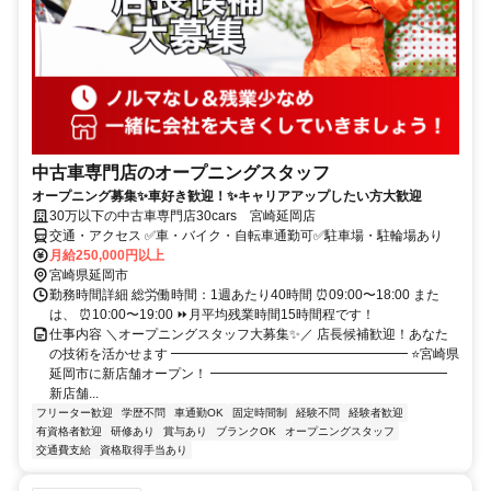
中古車専門店のオープニングスタッフ
オープニング募集✨車好き歓迎！✨キャリアアップしたい方大歓迎
30万以下の中古車専門店30cars 宮崎延岡店
交通・アクセス ✅車・バイク・自転車通勤可✅駐車場・駐輪場あり
月給250,000円以上
宮崎県延岡市
勤務時間詳細 総労働時間：1週あたり40時間 ⏰09:00〜18:00 また
は、 ⏰10:00〜19:00 ⏩月平均残業時間15時間程です！
仕事内容 ＼オープニングスタッフ大募集✨／ 店長候補歓迎！あなた
の技術を活かせます ━━━━━━━━━━━━━━━━━━ ⭐宮崎県
延岡市に新店舗オープン！ ━━━━━━━━━━━━━━━━━━
新店舗...
フリーター歓迎
学歴不問
車通勤OK
固定時間制
経験不問
経験者歓迎
有資格者歓迎
研修あり
賞与あり
ブランクOK
オープニングスタッフ
交通費支給
資格取得手当あり