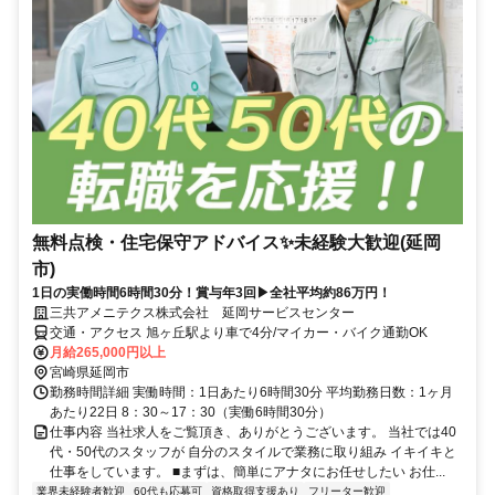
無料点検・住宅保守アドバイス✨未経験大歓迎(延岡
市)
1日の実働時間6時間30分！賞与年3回▶全社平均約86万円！
三共アメニテクス株式会社 延岡サービスセンター
交通・アクセス 旭ヶ丘駅より車で4分/マイカー・バイク通勤OK
月給265,000円以上
宮崎県延岡市
勤務時間詳細 実働時間：1日あたり6時間30分 平均勤務日数：1ヶ月
あたり22日 8：30～17：30（実働6時間30分）
仕事内容 当社求人をご覧頂き、ありがとうございます。 当社では40
代・50代のスタッフが 自分のスタイルで業務に取り組み イキイキと
仕事をしています。 ■まずは、簡単にアナタにお任せしたい お仕...
業界未経験者歓迎
60代も応募可
資格取得支援あり
フリーター歓迎