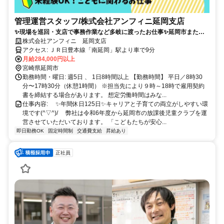
管理運営スタッフ/株式会社アンフィニ延岡支店
✨現場を巡回・支店で事務作業など多岐に渡ったお仕事✨延岡市または
門川町を担当✨学童保育や児童館の園の下の力持ち！未経験OK♪年間休
株式会社アンフィニ 延岡支店
日125日♪土日祝やすみ♪
アクセス: ＪＲ日豊本線「南延岡」駅より車で9分
月給284,000円以上
宮崎県延岡市
勤務時間・曜日: 週5日 、 1日8時間以上 【勤務時間】 平日／8時30
分〜17時30分（休憩1時間） ※担当先により９時～18時で雇用契約
書を締結する場合があります。 想定労働時間はみな...
仕事内容: ⠀ ✨年間休日125日✨キャリアと子育ての両立がしやすい環
境です(^▽^)/ ⠀ 弊社は令和6年度から延岡市の放課後児童クラブを運
営させていただいております。 「こどもたちが安心...
即日勤務OK
固定時間制
交通費支給
昇給あり
正社員