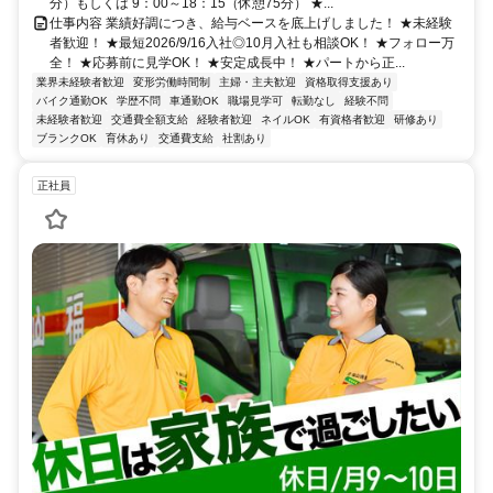
分）もしくは 9：00～18：15（休憩75分） ★...
仕事内容 業績好調につき、給与ベースを底上げしました！ ★未経験
者歓迎！ ★最短2026/9/16入社◎10月入社も相談OK！ ★フォロー万
全！ ★応募前に見学OK！ ★安定成長中！ ★パートから正...
業界未経験者歓迎
変形労働時間制
主婦・主夫歓迎
資格取得支援あり
バイク通勤OK
学歴不問
車通勤OK
職場見学可
転勤なし
経験不問
未経験者歓迎
交通費全額支給
経験者歓迎
ネイルOK
有資格者歓迎
研修あり
ブランクOK
育休あり
交通費支給
社割あり
正社員