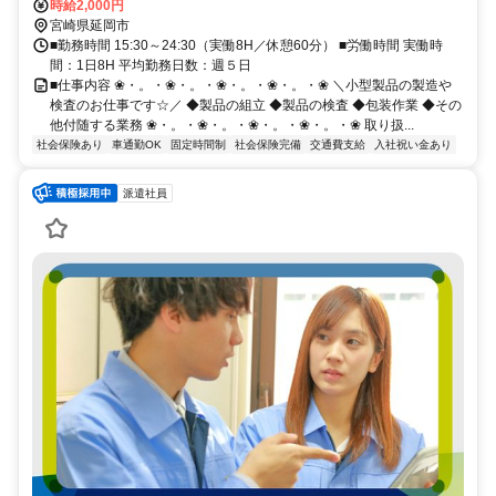
時給2,000円
宮崎県延岡市
■勤務時間 15:30～24:30（実働8H／休憩60分） ■労働時間 実働時
間：1日8H 平均勤務日数：週５日
■仕事内容 ❀・。・❀・。・❀・。・❀・。・❀ ＼小型製品の製造や
検査のお仕事です☆／ ◆製品の組立 ◆製品の検査 ◆包装作業 ◆その
他付随する業務 ❀・。・❀・。・❀・。・❀・。・❀ 取り扱...
社会保険あり
車通勤OK
固定時間制
社会保険完備
交通費支給
入社祝い金あり
派遣社員