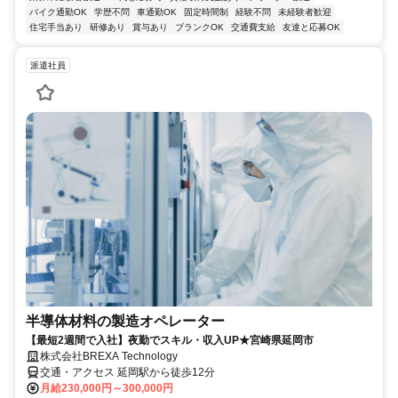
バイク通勤OK
学歴不問
車通勤OK
固定時間制
経験不問
未経験者歓迎
住宅手当あり
研修あり
賞与あり
ブランクOK
交通費支給
友達と応募OK
派遣社員
半導体材料の製造オペレーター
【最短2週間で入社】夜勤でスキル・収入UP★宮崎県延岡市
株式会社BREXA Technology
交通・アクセス 延岡駅から徒歩12分
月給230,000円～300,000円