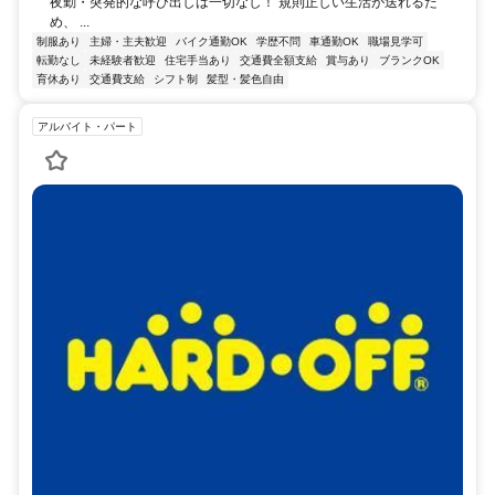
夜勤・突発的な呼び出しは一切なし！ 規則正しい生活が送れるた
め、 ...
制服あり
主婦・主夫歓迎
バイク通勤OK
学歴不問
車通勤OK
職場見学可
転勤なし
未経験者歓迎
住宅手当あり
交通費全額支給
賞与あり
ブランクOK
育休あり
交通費支給
シフト制
髪型・髪色自由
アルバイト・パート