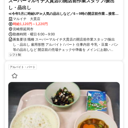
スーパーマルイチ大貫店の開店前作業スタッフ/振出
し・品出し
≪今年5月に時給UP≫人気の品出しなど／6～9時の開店前作業→接客な
しでモクモク作業♪WワークOK◎
マルイチ 大貫店
時給1,120円～1,220円
宮崎県延岡市
勤務時間・曜日 6:00～9:00
募集要項 職種 スーパーマルイチ大貫店の開店前作業スタッフ/振出
し・品出し 雇用形態 アルバイト / パート 仕事内容 牛乳・豆腐・パン
等の品出しなど 開店前の売場チェックや準備を メインにお願い...
シフト制
アルバイト・パート