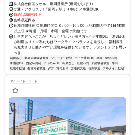
株式会社南国タオル 延岡営業所 (延岡おしぼり)
交通・アクセス JR「延岡」駅より車8分／車通勤OK
時給1,380円以上
宮崎県延岡市
勤務時間詳細 ⏰勤務時間⏰ 8：00～16：00 上記時間の中で1日4時間
以上◎ ★毎週、月曜・水曜・金曜 の勤務です
仕事内容 ＼⭐ここが「ちょうどいい」働き方⭐／ ✅年間6回、週3日休
み制度あり！ ✅私たちはワークライフバランスを重視し、 福利厚生
も充実させた働きやすい環境を提供しています。 ✅オンもオフも思い
っき...
制服あり
業界未経験者歓迎
フリーター歓迎
バイク通勤OK
早朝
学歴不問
車通勤OK
固定時間制
平日のみOK
転勤なし
経験不問
未経験者歓迎
午前
経験者歓迎
有資格者歓迎
夕方
賞与あり
交通費支給
長期歓迎
フルタイム歓迎
アルバイト・パート