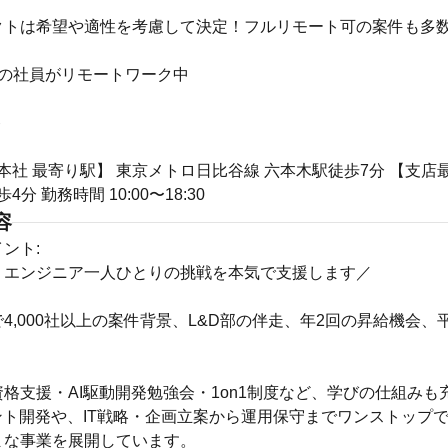
クトは希望や適性を考慮して決定！フルリモート可の案件も多
割の社員がリモートワーク中
ト
【本社 最寄り駅】 東京メトロ日比谷線 六本木駅徒歩7分 【支店
4分 勤務時間 10:00〜18:30
容
ント:
、エンジニア一人ひとりの挑戦を本気で支援します／
4,000社以上の案件背景、L&D部の伴走、年2回の昇給機会、
格支援・AI駆動開発勉強会・1on1制度など、学びの仕組みも
ント開発や、IT戦略・企画立案から運用保守までワンストップ
まな事業を展開しています。