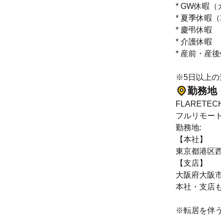
* GW休暇
* 夏季休暇（
* 慶弔休暇
* 介護休暇
* 産前・産
※5日以上
勤務地
FLARETE
フルリモー
勤務地:
【本社】
東京都港区西麻
【支店】
大阪府大阪市
本社・支店
※転居を伴