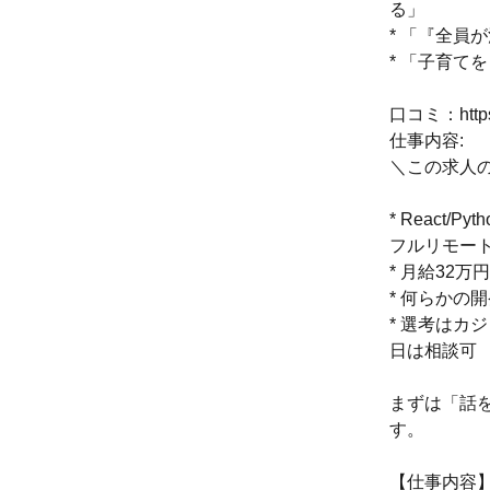
る」
* 「『全
* 「子育
口コミ：https:/
仕事内容:
＼この求人
* React
フルリモー
* 月給32
* 何らかの
* 選考は
日は相談可
まずは「話
す。
【仕事内容