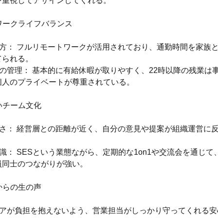
を重視してアサインしてくれる。
なワークライフバランス
き方： フルリモートワークが活用されており、通勤時間を家族
てられる。
暇の管理： 基本的に有給休暇が取りやすく、22時以降の残業は
個人のプライベートが尊重されている。
ないチーム文化
良さ： 経営層との距離が近く、自分の意見や提案が組織運営に
意識： SESという業態ながら、定期的な1on1や交流会を通じ
員同士のつながりが強い。
員からの生の声
ジニアが負担を抱えないよう、営業担当がしっかり守ってくれる