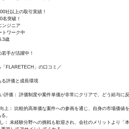
で600社以上の取引実績！
20名突破！
がエンジニア
モートワーク中
6.3歳
の若手が活躍中！
「FLARETECH」の口コミ／
のある評価と成長環境
高い評価： 評価制度や案件単価が非常にクリアで、どう給与に
の向上： 比較的高単価な案件への参画を通じ、自身の市場価値
ある。
押し： 未経験分野への挑戦も歓迎され、会社のメリットより「