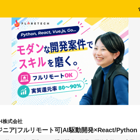
CH株式会社
ア|フルリモート可|AI駆動開発×React/Python