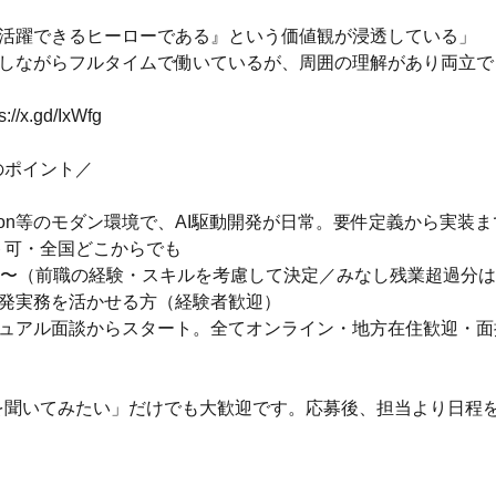
員が活躍できるヒーローである』という価値観が浸透している」
てをしながらフルタイムで働いているが、周囲の理解があり両立
/x.gd/IxWfg
のポイント／
/Python等のモダン環境で、AI駆動開発が日常。要件定義から実装
ト可・全国どこからでも
万円〜（前職の経験・スキルを考慮して決定／みなし残業超過分
開発実務を活かせる方（経験者歓迎）
カジュアル面談からスタート。全てオンライン・地方在住歓迎・
を聞いてみたい」だけでも大歓迎です。応募後、担当より日程
】