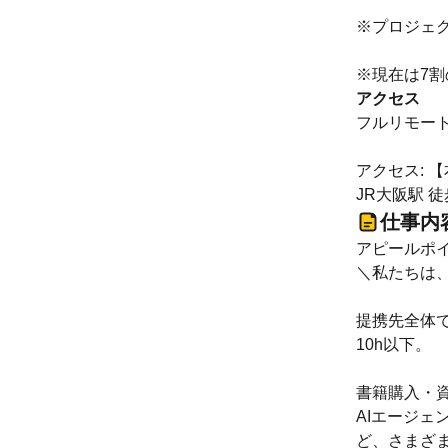
※プロジェ
※現在は7
アクセス
フルリモー
アクセス: 
JR大阪駅 徒歩
仕事内
アピールポイ
＼私たちは
提携先全体で
10h以下。
書籍購入・資
AIエージェ
ど、さまざ