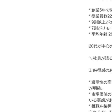
* 創業5年
* 従業員数2
* 9割以上
* 7割がリ
* 平均年齢 2
20代が中心
＼社員が語る
1. 納得感
* 透明性の
が明確。
* 市場価値
いる実感が
* 挑戦を後