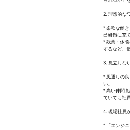
られるか」
2. 理想的
* 柔軟な働
己研鑽に充
* 残業・休
するなど、
3. 孤立し
* 風通しの
い。
* 高い仲間
ていても社
4. 現場社
* 「エン