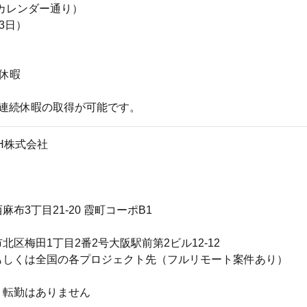
（カレンダー通り）
3日）
後休暇
の連続休暇の取得が可能です。
CH株式会社
ト
布3丁目21-20 霞町コーポB1
北区梅田1丁目2番2号大阪駅前第2ビル12-12
もしくは全国の各プロジェクト先（フルリモート案件あり）
う転勤はありません