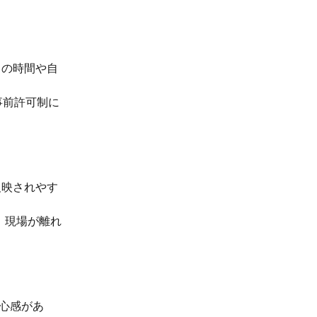
との時間や自
事前許可制に
反映されやす
て、現場が離れ
安心感があ