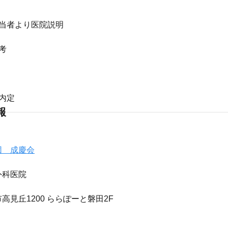
担当者より医院説明
考
内定
報
団 成慶会
外科医院
高見丘1200 ららぽーと磐田2F