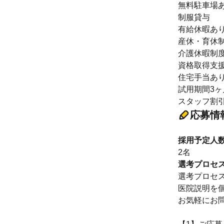
無料駐車場
制服貸与
有給休暇あ
産休・育休
介護休暇制
資格取得支
住宅手当あり
試用期間3ヶ
スタッフ割引
応募情
採用予定人
2名
選考プロセ
選考プロセ
医院説明を
お気軽にお