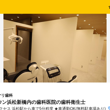
マリ歯科
ウン浜松新橋内の歯科医院の歯科衛生士
クセス 浜松駅から車で5分程度 ★車通勤OK(無料駐車場あり)