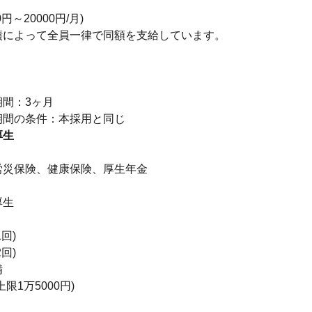
円～20000円/月)
績によって全員一律で同額を支給しています。
り
期間：3ヶ月
厚生
】
労災保険、健康保険、厚生年金
厚生
】
回)
回)
備
限1万5000円)