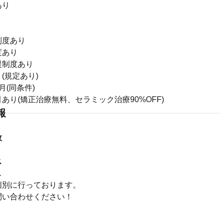
あり
り
制度あり
度あり
援制度あり
(規定あり)
月(同条件)
あり(矯正治療無料、セラミック治療90%OFF)
報
数
ス
ス
個別に行っております。
問い合わせください！