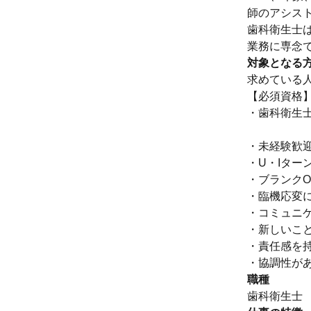
師のアシス
歯科衛生士
業務に専念
対象となる
求めている
【必須資格
・歯科衛生
・未経験歓
・U・Iター
・ブランクO
・臨機応変
・コミュニ
・新しいこ
・責任感を
・協調性が
職種
歯科衛生士