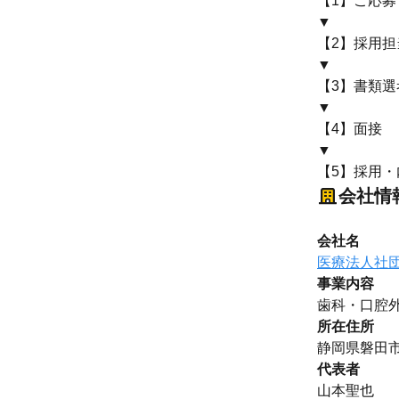
【1】ご応募
▼
【2】採用
▼
【3】書類選
▼
【4】面接
▼
【5】採用・
会社情
会社名
医療法人社
事業内容
歯科・口腔
所在住所
静岡県磐田市
代表者
山本聖也