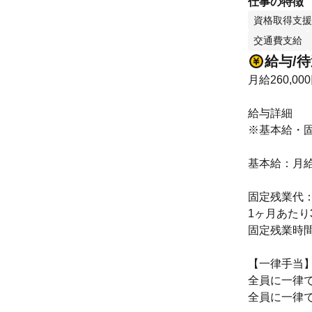
仕事の特徴
資格取得支援
交通費支給
給与/
月給260,00
給与詳細
※基本給・
基本給：月給 
固定残業代
1ヶ月あたり
固定残業時
【一律手当
全員に一律
全員に一律