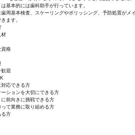
トは基本的には歯科助手が行っています。
は歯周基本検査、スケーリングやポリッシング、予防処置がメ
できます。
方
人材
】
士資格
迎
ン歓迎
K
に対応できる方
ケーションを大切にできる方
とに前向きに挑戦できる方
持って業務に取り組める方
ある方