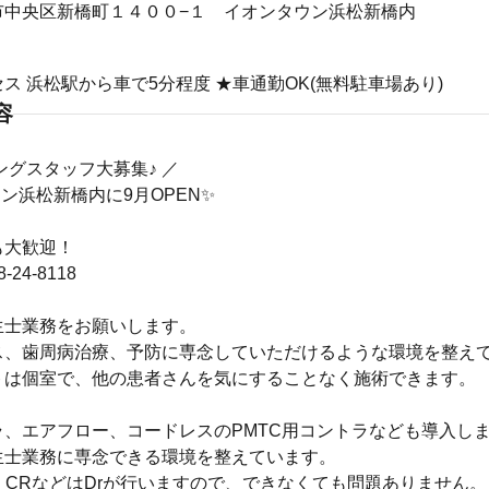
市中央区新橋町１４００−１ イオンタウン浜松新橋内
ス 浜松駅から車で5分程度 ★車通勤OK(無料駐車場あり)
容
ングスタッフ大募集♪ ／
ン浜松新橋内に9月OPEN✨
も大歓迎！
-24-8118
生士業務をお願いします。
ス、歯周病治療、予防に専念していただけるような環境を整え
トは個室で、他の患者さんを気にすることなく施術できます。
ラ、エアフロー、コードレスのPMTC用コントラなども導入し
生士業務に専念できる環境を整えています。
、CRなどはDrが行いますので、できなくても問題ありません