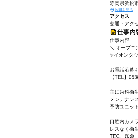
静岡県浜松
地図を見る
アクセス
交通・アクセ
仕事内
仕事内容
＼ オープニ
✨イオンタウ
お電話応募
【TEL】0538
主に歯科衛
メンテナン
予防ユニッ
口腔内カメ
レスなく衛
TEC、印象