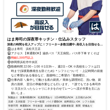
はま寿司の深夜帯キッチン・仕込みスタッフ
深夜の時間を収入アップに！フリーター多数活躍中♪高収入を目指せる環
境です！
はま寿司 浜松天王店
アクセス 【車通勤OK】遠鉄バス『天王病院』バス停下車 すくそば
時給1,500円以上
静岡県浜松市中央区
勤務時間 22:00～1:00 ※1日3h～、週2日～OK ※高校生シフトは21
時まで(深夜勤務発生を防ぐため) ＊シフトについて ・上記時間の前後
など希望がある場合など、面接時にご希望の「勤務曜日...
仕事内容 ＼集中して働ける夜の厨房／ 簡単な調理対応、洗い物、厨
房の清掃、 翌日の準備作業なども行います。 ＊誰でもできる寿司作
り 注文が入ったらシャリにネタをのせてレーンへ流す作業を主にお
願いしま...
制服あり
扶養内勤務OK
社員登用あり
1日4時間以内OK
土日祝のみOK
主婦・主夫歓迎
フリーター歓迎
バイク通勤OK
給料前払いOK
シフト自由
学歴不問
車通勤OK
学生歓迎
未経験者歓迎
経験者歓迎
夜間
研修あり
ブランクOK
交通費支給
まかないあり