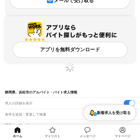
メールで受け取る
アプリを無料ダウンロード
静岡県、浜松市のアルバイト・バイト求人情報
求人の詳細を表示
新着求人を受け取る
条件を追加・変更して検索
市区町村を追加・変更
関連キーワード
完全在宅ワーク 全国
シール貼り 在宅
現在地周辺
ガチャガチャ
犬カフェ
静岡県
駅を追加・変更
ホーム
マイリスト
メッセージ
マイページ
バイトTOP
静岡県
浜松市のアルバイト・バイト・求人
静岡県
すべて