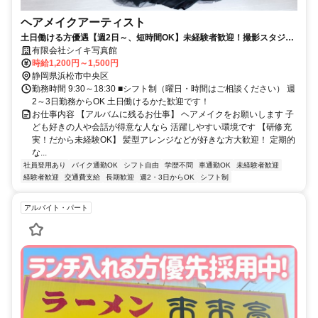
ヘアメイクアーティスト
土日働ける方優遇【週2日～、短時間OK】未経験者歓迎！撮影スタジオ
のヘアメイク担当
有限会社シイキ写真館
時給1,200円～1,500円
静岡県浜松市中央区
勤務時間 9:30～18:30 ■シフト制（曜日・時間はご相談ください） 週
2～3日勤務からOK 土日働けるかた歓迎です！
お仕事内容 【アルバムに残るお仕事】 ヘアメイクをお願いします 子
ども好きの人や会話が得意な人なら 活躍しやすい環境です 【研修充
実！だから未経験OK】 髪型アレンジなどが好きな方大歓迎！ 定期的
な...
社員登用あり
バイク通勤OK
シフト自由
学歴不問
車通勤OK
未経験者歓迎
経験者歓迎
交通費支給
長期歓迎
週2・3日からOK
シフト制
アルバイト・パート