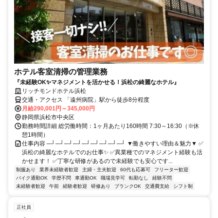
ホテル客室清掃の管理業務
『未経験OK✨マネジメントを活かせる！浜松の綺麗なホテル』
リッチモンドホテル浜松
交通・アクセス 「遠州病院」駅から徒歩8分程度
月給290,001円～345,000円
静岡県浜松市中央区
勤務時間詳細 総労働時間：1ヶ月あたり160時間 7:30～16:30（※休
憩1時間）
仕事内容 ─┘─┘─┘─┘─┘─┘─┘─┘─┘ ▼働きやすい理由＆魅力▼ ✅
浜松の綺麗なホテルでのお仕事✨ ✅異業種でのマネジメント経験も活
かせます！ ✅丁寧な研修があるので未経験でも安心です...
制服あり
業界未経験者歓迎
主婦・主夫歓迎
60代も応募可
フリーター歓迎
バイク通勤OK
学歴不問
車通勤OK
職場見学可
転勤なし
経験不問
未経験者歓迎
午前
経験者歓迎
研修あり
ブランクOK
交通費支給
シフト制
正社員