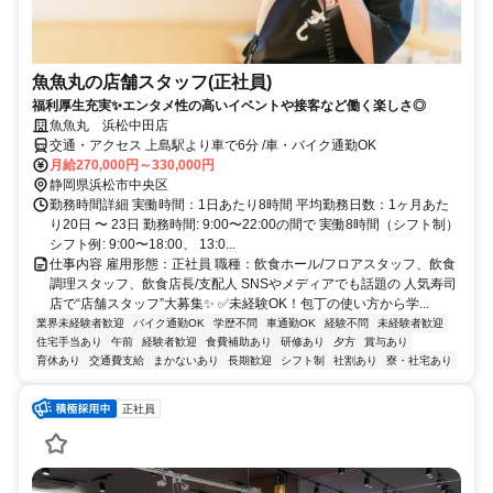
魚魚丸の店舗スタッフ(正社員)
福利厚生充実✨エンタメ性の高いイベントや接客など働く楽しさ◎
魚魚丸 浜松中田店
交通・アクセス 上島駅より車で6分 /車・バイク通勤OK
月給270,000円～330,000円
静岡県浜松市中央区
勤務時間詳細 実働時間：1日あたり8時間 平均勤務日数：1ヶ月あた
り20日 〜 23日 勤務時間: 9:00〜22:00の間で 実働8時間（シフト制）
シフト例: 9:00〜18:00、 13:0...
仕事内容 雇用形態：正社員 職種：飲食ホール/フロアスタッフ、飲食
調理スタッフ、飲食店長/支配人 SNSやメディアでも話題の 人気寿司
店で“店舗スタッフ”大募集✨ ✅未経験OK！包丁の使い方から学...
業界未経験者歓迎
バイク通勤OK
学歴不問
車通勤OK
経験不問
未経験者歓迎
住宅手当あり
午前
経験者歓迎
食費補助あり
研修あり
夕方
賞与あり
育休あり
交通費支給
まかないあり
長期歓迎
シフト制
社割あり
寮・社宅あり
正社員