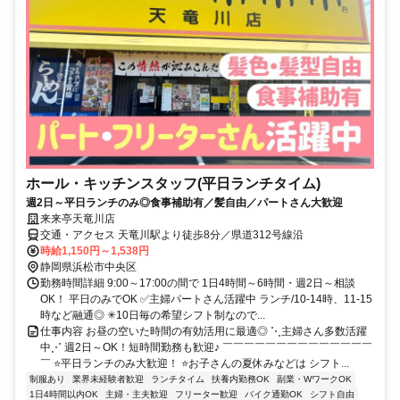
ホール・キッチンスタッフ(平日ランチタイム)
週2日～平日ランチのみ◎食事補助有／髪自由／パートさん大歓迎
来来亭天竜川店
交通・アクセス 天竜川駅より徒歩8分／県道312号線沿
時給1,150円～1,538円
静岡県浜松市中央区
勤務時間詳細 9:00～17:00の間で 1日4時間～6時間・週2日～相談
OK！ 平日のみでOK ✅主婦パートさん活躍中 ランチ/10-14時、11-15
時など融通◎ ✳10日毎の希望シフト制なので...
仕事内容 お昼の空いた時間の有効活用に最適◎ ⋱主婦さん多数活躍
中⋰ 週2日～OK！短時間勤務も歓迎♪ ￣￣￣￣￣￣￣￣￣￣￣￣￣￣
￣ ⭐平日ランチのみ大歓迎！ ⭐お子さんの夏休みなどは シフト...
制服あり
業界未経験者歓迎
ランチタイム
扶養内勤務OK
副業・WワークOK
1日4時間以内OK
主婦・主夫歓迎
フリーター歓迎
バイク通勤OK
シフト自由