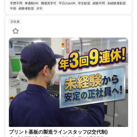
学歴不問
車通勤OK
職場見学可
平日のみOK
学生歓迎
経験不問
未経験者歓迎
午前
経験者歓迎
夕方
正社員
プリント基板の製造ラインスタッフ(2交代制)