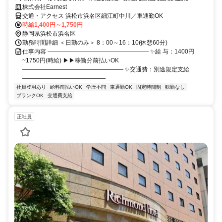
株式会社Earnest
交通・アクセス 浜松市浜名区細江町中川／車通勤OK
時給1,400円～1,750円
静岡県浜松市浜名区
勤務時間詳細 ＜日勤のみ＞ 8：00～16：10(休憩60分)
仕事内容 ――――――――――――――――― ✨給 与：1400円
~1750円(時給) ▶▶稼働分前払いOK
――――――――――――――――― ✨交通費：別途規定支給
――――――――――――――...
社員登用あり
給料前払いOK
学歴不問
車通勤OK
固定時間制
転勤なし
ブランクOK
交通費支給
正社員