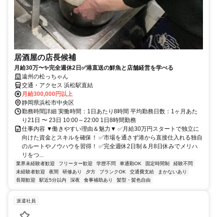
居酒屋の店長候補
月給30万〜✨完全週休2日✅港直送の鮮魚と店舗経営を学べる
遠州の松っちゃん
交通・アクセス 浜松駅直結
月給300,000円以上
静岡県浜松市中央区
勤務時間詳細 実働時間：1日あたり8時間 平均勤務日数：1ヶ月あた
り21日 〜 23日 10:00～22:00 1日8時間勤務
仕事内容 ▼働きやすい理由＆魅力▼ ✅月給30万円スタートで独立に
向けた資金とスキルを確保！ ✅市場を通さず港から直接仕入れる独自
のルートやノウハウを習得！ ✅完全週休2日制＆月8日休みでメリハ
リをつ...
業界未経験者歓迎
フリーター歓迎
学歴不問
車通勤OK
固定時間制
経験不問
未経験者歓迎
夜間
研修あり
夕方
ブランクOK
交通費支給
まかないあり
長期歓迎
駅近5分以内
深夜
食事補助あり
髪型・髪色自由
派遣社員