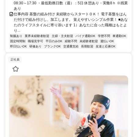
08:30～17:30 ・最低勤務日数（週）：5日 休憩あり・実働8ｈ ※残業
あり
仕事内容 基盤の組み付け 未経験からスタートＯＫ！ 電子基盤をはん
だ付けで組み付けし、加工します。 覚えやすいシンプル作業！ ■あな
たのライフスタイルに寄り添います 1）あなたに合った職種はもとよ
り...
制服あり
業界未経験者歓迎
主婦・主夫歓迎
バイク通勤OK
学歴不問
車通勤OK
固定時間制
職場見学可
平日のみOK
経験不問
未経験者歓迎
週払いOK
即日払いOK
研修あり
ブランクOK
交通費支給
長期歓迎
友達と応募OK
正社員