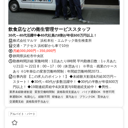
飲食店などの衛生管理サービススタッフ
30代～40代活躍中◆40代社員の8割が年収600万円以上！
株式会社マルマ 浜松本社・エムテック衛生検査所
交通・アクセス 浜松駅から車で10分
月給300,000円～350,000円
静岡県浜松市中央区
勤務時間詳細 実働時間：1日あたり8時間 平均勤務日数：1ヶ月あた
り21日 〜 22日 8：00～17：00（休憩あり） ※早出・残業のケース
あり ※1年単位の変形労働時間制：年間総労働時間2073...
仕事内容 【この求人のポイント！】 ◆未経験大歓迎&月給30万円～
スタート！ ◆30代～40代が多数活躍中！ ◆30代の半数が年収600万
円以上！ ◆19期連続昇給中&決算賞与9期連続支給中！ ◆男性...
業界未経験者歓迎
変形労働時間制
資格取得支援あり
バイク通勤OK
学歴不問
車通勤OK
転勤なし
経験不問
研修あり
賞与あり
ブランクOK
育休あり
交通費支給
資格取得手当あり
アルバイト・パート