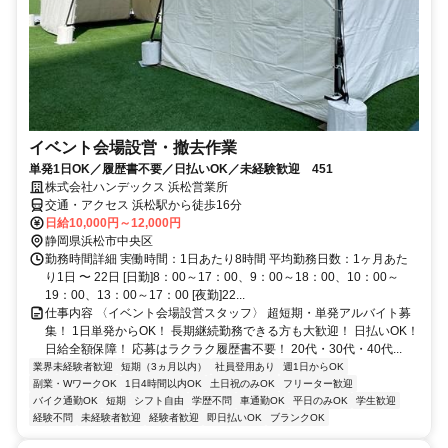
イベント会場設営・撤去作業
単発1日OK／履歴書不要／日払いOK／未経験歓迎 451
株式会社ハンデックス 浜松営業所
交通・アクセス 浜松駅から徒歩16分
日給10,000円～12,000円
静岡県浜松市中央区
勤務時間詳細 実働時間：1日あたり8時間 平均勤務日数：1ヶ月あた
り1日 〜 22日 [日勤]8：00～17：00、9：00～18：00、10：00～
19：00、13：00～17：00 [夜勤]22...
仕事内容 〈イベント会場設営スタッフ〉 超短期・単発アルバイト募
集！ 1日単発からOK！ 長期継続勤務できる方も大歓迎！ 日払いOK！
日給全額保障！ 応募はラクラク履歴書不要！ 20代・30代・40代...
業界未経験者歓迎
短期（3ヵ月以内）
社員登用あり
週1日からOK
副業・WワークOK
1日4時間以内OK
土日祝のみOK
フリーター歓迎
バイク通勤OK
短期
シフト自由
学歴不問
車通勤OK
平日のみOK
学生歓迎
経験不問
未経験者歓迎
経験者歓迎
即日払いOK
ブランクOK