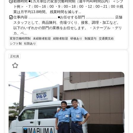
勤務時間 ■1カ月単位の変形労働時間制（週平均40時間以内） ＜シフ
ト例＞ ・7：00～16：00 ・9：00～18：00 ・12：00～21：00 ※残
業は月平均13.8時間。 残業時間を減らす...
仕事内容 …………………… ■お任せする部門 …………………… 店舗
スタッフとして、商品陳列、売場づくり、接客、調理・加工など。
以下のいずれかの部門の業務をお任せします。 ・ステープル ・デリ
カ、ベ...
変形労働時間制
未経験者歓迎
経験者歓迎
研修あり
制服貸与
交通費支給
シフト制
社割あり
正社員