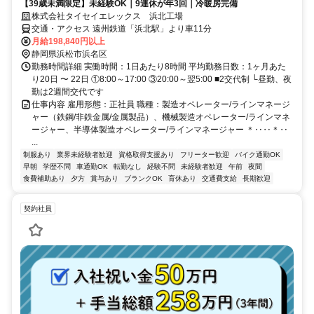
【39歳未満限定】未経験OK｜9連休が年3回｜冷暖房完備
株式会社タイセイエレックス 浜北工場
交通・アクセス 遠州鉄道「浜北駅」より車11分
月給198,840円以上
静岡県浜松市浜名区
勤務時間詳細 実働時間：1日あたり8時間 平均勤務日数：1ヶ月あた
り20日 〜 22日 ①8:00～17:00 ③20:00～翌5:00 ■2交代制 └昼勤、夜
勤は2週間交代です
仕事内容 雇用形態：正社員 職種：製造オペレーター/ラインマネージ
ャー（鉄鋼/非鉄金属/金属製品）、機械製造オペレーター/ラインマネ
ージャー、半導体製造オペレーター/ラインマネージャー ＊‥‥＊‥
...
制服あり
業界未経験者歓迎
資格取得支援あり
フリーター歓迎
バイク通勤OK
早朝
学歴不問
車通勤OK
転勤なし
経験不問
未経験者歓迎
午前
夜間
食費補助あり
夕方
賞与あり
ブランクOK
育休あり
交通費支給
長期歓迎
契約社員