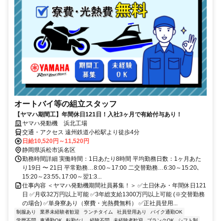
オートバイ等の組立スタッフ
【ヤマハ期間工】年間休日121日！入社3ヶ月で有給付与あり！
ヤマハ発動機 浜北工場
交通・アクセス 遠州鉄道小松駅より徒歩4分
日給10,520円～11,520円
静岡県浜松市浜名区
勤務時間詳細 実働時間：1日あたり8時間 平均勤務日数：1ヶ月あた
り19日 〜 21日 平常勤務…8:00～17:00 二交替勤務…6:30～15:20､
15:20～23:55､17:00～翌1:3...
仕事内容 ＜ヤマハ発動機期間社員募集！＞ ✅土日休み・年間休日121
日 ✅月収32万円以上可能 ✅3年総支給1300万円以上可能 (※交替勤務
の場合) ✅単身寮あり（寮費・光熱費無料） ✅正社員登用...
制服あり
業界未経験者歓迎
ランチタイム
社員登用あり
バイク通勤OK
学歴不問
車通勤OK
転勤なし
経験不問
未経験者歓迎
ブランクOK
シフト制