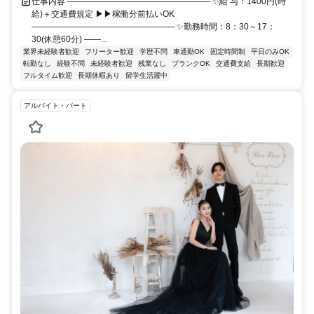
仕事内容 ――――――――――――――――― ✨給 与：1400円(時
給)＋交通費規定 ▶▶稼働分前払いOK
――――――――――――――――― ✨勤務時間：8：30～17：
30(休憩60分) ――...
業界未経験者歓迎
フリーター歓迎
学歴不問
車通勤OK
固定時間制
平日のみOK
転勤なし
経験不問
未経験者歓迎
残業なし
ブランクOK
交通費支給
長期歓迎
フルタイム歓迎
長期休暇あり
留学生活躍中
アルバイト・パート