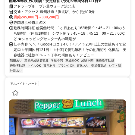
創業20年以上の実績・安定経営で安心✨年間休日121日✨
アドラーブル プレ葉ウォーク浜北店
交通・アクセス 遠州鉄道「浜北駅」から徒歩10分
月給245,000円～330,200円
静岡県浜松市浜名区
勤務時間詳細 総労働時間：1ヶ月あたり163時間 9：45～21：00のう
ち8時間 （休憩1時間） シフト例 9：45～18：45 12：00～21：00な
ど ★ショッピングセンター内の職場が ...
仕事内容 ＼＼ ⭐ Google口コミ4.6！⭐／／ ✨20年以上の実績ありで安
定◎ ✨年間休日121日！ ✨社割で脱毛無料！その他施術や 化粧品、美
容機器は社割30％～ ✨丁寧な研修あり！デビュー...
制服あり
業界未経験者歓迎
学歴不問
車通勤OK
経験不問
未経験者歓迎
経験者歓迎
ネイルOK
賞与あり
ブランクOK
育休あり
交通費支給
シフト制
社割あり
アルバイト・パート