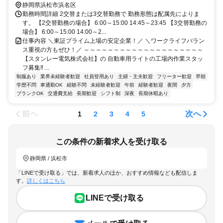
静岡県浜松市浜名区
勤務時間詳細 2交替または3交替勤務で 勤務形態は配属先によりま
す。 【2交替勤務の場合】 6:00～15:00 14:45～23:45 【3交替勤務の
場合】 6:00～15:00 14:00～2...
仕事内容 ＼東証プライム上場の安定企業！／ ＼ワークライフバラン
ス重視の方もぜひ！／ ～～～～～～～～～～～～～～～～～～～～
【スタンレー電気株式会社】の 自動車用ライトの工場内作業スタッ
フ募集‼ ...
制服あり
業界未経験者歓迎
社員登用あり
主婦・主夫歓迎
フリーター歓迎
早朝
学歴不問
車通勤OK
経験不問
未経験者歓迎
午前
経験者歓迎
夜間
夕方
ブランクOK
交通費支給
長期歓迎
シフト制
深夜
長期休暇あり
前へ
次へ
1
2
3
4
5
この条件の新着求人を受け取る
静岡県 / 浜松市
「LINEで受け取る」では、新着求人のほか、おすすめ情報なども配信しま
す。
詳しくはこちら
LINEで受け取る