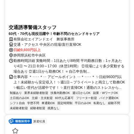
交通誘導警備スタッフ
60代・70代も現役活躍中！年齢不問のセカンドキャリア
有限会社エイアンドエイ 舞坂事務所
交通・アクセス 中央区の現場/直行直帰OK
日給9,600円以上
静岡県浜松市中央区
勤務時間詳細 実働時間：1日あたり8時間 平均勤務日数：1ヶ月あた
り4日 〜 21日 8:00～17:00（休憩1時間） ⏰現場により多少変動する
場合あり ⏰週1日から勤務OK！ ⭐ 自己申告制...
仕事内容 ＊‥‥＊‥ アピールポイント ‥＊‥‥＊ ✨日給9600円以
上！未経験から安定収入！ ✨週1日～プライベートと両立して勤務OK
✨幅広い世代が活躍中です！ ✨直行直帰OK！通勤のストレスから...
制服あり
業界未経験者歓迎
扶養内勤務OK
週1日からOK
副業・WワークOK
土日祝のみOK
主婦・主夫歓迎
60代も応募可
フリーター歓迎
バイク通勤OK
シフト自由
学歴不問
車通勤OK
固定時間制
平日のみOK
転勤なし
経験不問
未経験者歓迎
経験者歓迎
残業なし
派遣社員