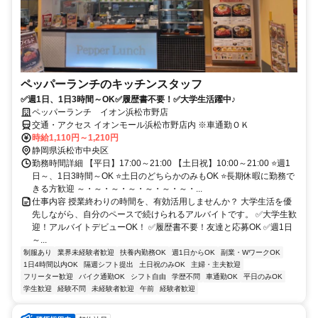
ペッパーランチのキッチンスタッフ
✅週1日、1日3時間～OK✅履歴書不要！✅大学生活躍中♪
ペッパーランチ イオン浜松市野店
交通・アクセス イオンモール浜松市野店内 ※車通勤ＯＫ
時給1,110円～1,210円
静岡県浜松市中央区
勤務時間詳細 【平日】17:00～21:00 【土日祝】10:00～21:00 ⭐週1
日～、1日3時間～OK ⭐土日のどちらかのみもOK ⭐長期休暇に勤務で
きる方歓迎 ～・～・～・～・～・～・～・...
仕事内容 授業終わりの時間を、有効活用しませんか？ 大学生活を優
先しながら、自分のペースで続けられるアルバイトです。 ✅大学生歓
迎！アルバイトデビューOK！ ✅履歴書不要！友達と応募OK ✅週1日
～...
制服あり
業界未経験者歓迎
扶養内勤務OK
週1日からOK
副業・WワークOK
1日4時間以内OK
隔週シフト提出
土日祝のみOK
主婦・主夫歓迎
フリーター歓迎
バイク通勤OK
シフト自由
学歴不問
車通勤OK
平日のみOK
学生歓迎
経験不問
未経験者歓迎
午前
経験者歓迎