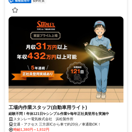
契約社員
工場内作業スタッフ(自動車用ライト)
経験不問！年休121日✨シンプル作業✨毎年正社員登用を実施中
スタンレー電気株式会社 浜松製作所
交通・アクセス 三方原ICから車で約20分／車通勤OK！
時給1,380円～1,932円