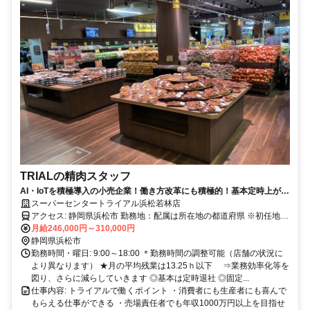
TRIALの精肉スタッフ
AI・IoTを積極導入の小売企業！働き方改革にも積極的！基本定時上が
り！
スーパーセンタートライアル浜松若林店
アクセス: 静岡県浜松市 勤務地：配属は所在地の都道府県 ※初任地は
最寄りの店舗又は希望エリアを優先し配属します。 ※エリア内勤務
月給246,000円～310,000円
または全国勤務いずれか希望を選択できます。
静岡県浜松市
勤務時間・曜日: 9:00～18:00 ＊勤務時間の調整可能（店舗の状況に
より異なります） ★月の平均残業は13.25ｈ以下 ⇒業務効率化等を
図り、さらに減らしていきます ◎基本は定時退社 ◎固定...
仕事内容: トライアルで働くポイント ・消費者にも生産者にも喜んで
もらえる仕事ができる ・売場責任者でも年収1000万円以上を目指せ