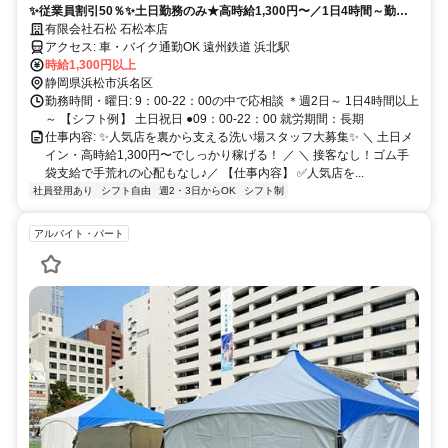
✨従業員割引50％✨土日勤務のみ★高時給1,300円〜／1日4時間～勤務
可／未経験歓迎＆交通費支給！
有限会社石松 石松本店
アクセス: 車・バイク通勤OK 遠州鉄道 浜北駅
時給1,300円以上
静岡県浜松市浜名区
勤務時間・曜日: 9：00-22：00の中で応相談 ＊週2日～ 1日4時間以上
～ 【シフト例】 土日祝日 ●09：00-22：00 就労期間：長期
仕事内容: ✨人気店を裏から支える洗い場スタッフ大募集✨ ＼ 土日メ
イン・高時給1,300円〜でしっかり稼げる！ ／ ＼ 接客なし！ゴム手
袋支給で手荒れの心配もなし♪／ 【仕事内容】 ✅️人気店を...
社員登用あり
シフト自由
週2・3日からOK
シフト制
アルバイト・パート