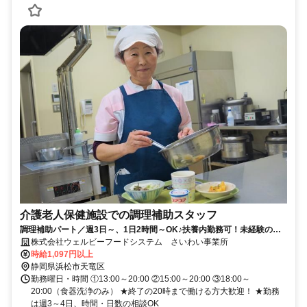
介護老人保健施設での調理補助スタッフ
調理補助パート／週3日～、1日2時間～OK♪扶養内勤務可！未経験の方
でも安心してスタートできる環境◎
株式会社ウェルビーフードシステム さいわい事業所
時給1,097円以上
静岡県浜松市天竜区
勤務曜日・時間 ①13:00～20:00 ②15:00～20:00 ③18:00～
20:00（食器洗浄のみ） ★終了の20時まで働ける方大歓迎！ ★勤務
は週3～4日、時間・日数の相談OK