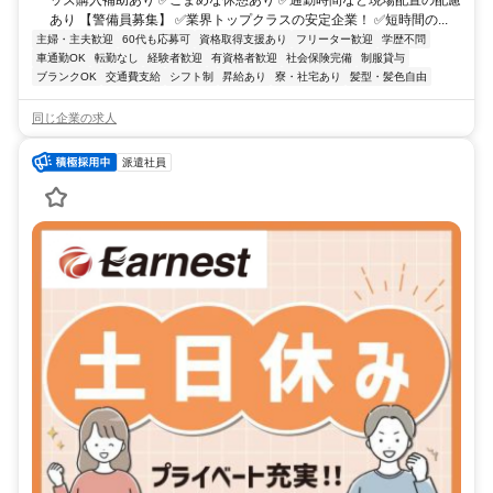
あり 【警備員募集】 ✅業界トップクラスの安定企業！ ✅短時間の...
主婦・主夫歓迎
60代も応募可
資格取得支援あり
フリーター歓迎
学歴不問
車通勤OK
転勤なし
経験者歓迎
有資格者歓迎
社会保険完備
制服貸与
ブランクOK
交通費支給
シフト制
昇給あり
寮・社宅あり
髪型・髪色自由
同じ企業の求人
派遣社員