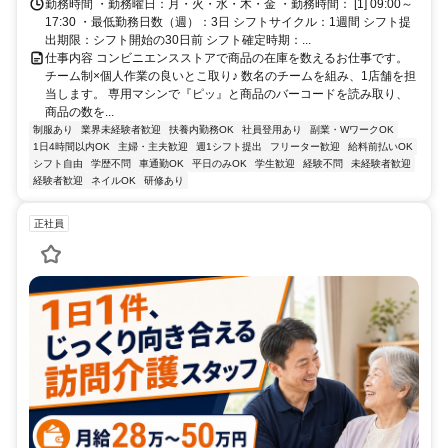
勤務時間 ・勤務曜日：月・火・水・木・金 ・勤務時間： [1] 09:00～
17:30 ・最低勤務日数（週）：3日 シフトサイクル：1週間 シフト提
出期限：シフト開始の30日前 シフト確定時期：...
仕事内容 コンビニエンスストアで商品の在庫を数えるお仕事です。
チーム制×個人作業の良いとこ取り♪ 数名のチームを組み、1店舗を担
当します。 専用マシンで『ピッ』と商品のバーコードを読み取り、
商品の数を...
制服あり
業界未経験者歓迎
扶養内勤務OK
社員登用あり
副業・WワークOK
1日4時間以内OK
主婦・主夫歓迎
週1シフト提出
フリーター歓迎
給料前払いOK
シフト自由
学歴不問
車通勤OK
平日のみOK
学生歓迎
経験不問
未経験者歓迎
経験者歓迎
ネイルOK
研修あり
正社員