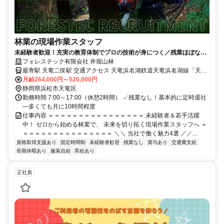
林業の現場作業スタッフ
未経験者歓迎！充実の教育体制でプロの技術が身につく／残業ほぼなし
／賞与年2回＆昇給ほぼ毎年UP！
フォレステック有限会社 井堀山林
最寄駅 天竜二俣駅 交通アクセス 天竜浜名湖鉄道天竜浜名湖線「天竜
二俣駅」より車で52分 ＊車通勤OK・バイク通勤OK ＊敷地内に駐車
月給264,000円～520,000円
場あり ＜現場のエリア＞ 静岡県の西部地方が8割以上 ※基本的に静
静岡県浜松市天竜区
岡市や伊豆といった 東部地方は担当外 ※一番遠い現場で愛知県豊田
勤務時間 7:00～17:00（休憩2時間） ✓残業なし！基本的に定時退社
市 ✓会社に集合してみんなで現場へ！ ✓ごくまれに台風などの災害
―多くても月に10時間程度
仕事内容 ＝＝＝＝＝＝＝＝＝＝＝＝＝＝＝＝ 未経験者＆若手活躍
時の対応 ―災害復旧手当の支給あり
中！ ゼロから始める林業で、 未来を切り拓く現場作業スタッフへ ＝
＝＝＝＝＝＝＝＝＝＝＝＝＝＝＝ ＼＼ 当社で働く魅力4選 ／／...
資格取得支援あり
固定時間制
未経験者歓迎
残業なし
賞与あり
交通費支給
長期休暇あり
服装自由
昇給あり
正社員