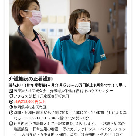
介護施設の正看護師
賞与あり！昨年度実績4ヶ月分 月収30～35万円以上も可能です！＼手当
充実＆あたたかい職場環境／
医療法人社団光久会 介護老人保健施設 はるのケアセンター
アクセス 浜松市天竜区春野町気田
月給218,000円以上
静岡県浜松市天竜区
時間・勤務日詳細 変形労働時間制 月160時間～177時間（月により異
なる） 8:30～17:30 17:00～翌9:00(休憩180分)
仕事内容 正看護師として下記業務をお願いします。 ・施設入所者の
看護業務 ・日常生活の看護 ・朝のカンファレンス ・バイタルチェッ
ク ・入浴介助・食事介助 ・採血、点滴、診察補助 ・その他 付随す