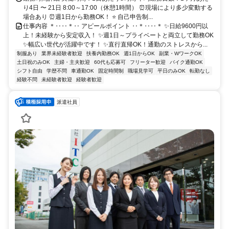
り4日 〜 21日 8:00～17:00（休憩1時間） ⏰現場により多少変動する
場合あり ⏰週1日から勤務OK！ ⭐ 自己申告制...
仕事内容 ＊‥‥＊‥ アピールポイント ‥＊‥‥＊ ✨日給9600円以
上！未経験から安定収入！ ✨週1日～プライベートと両立して勤務OK
✨幅広い世代が活躍中です！ ✨直行直帰OK！通勤のストレスから...
制服あり
業界未経験者歓迎
扶養内勤務OK
週1日からOK
副業・WワークOK
土日祝のみOK
主婦・主夫歓迎
60代も応募可
フリーター歓迎
バイク通勤OK
シフト自由
学歴不問
車通勤OK
固定時間制
職場見学可
平日のみOK
転勤なし
経験不問
未経験者歓迎
経験者歓迎
派遣社員