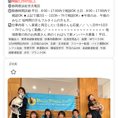
時給1,250円以上
静岡県浜松市天竜区
勤務時間詳細 平日…8:00～17:00内で相談OK 土日…8:00～17:00内で
相談OK ★上記で週2日～･1日3h～7hで相談OK♪ ★午前のみ、午後の
みなど 短時間の方もフルタイムの方も大...
仕事内容 ＼＼家庭と両立したい主婦さんも応援／／ ＼＼日中×1日3
～7hでムリなく勤務／／ ＝＝＝＝＝＝＝＝＝＝＝＝＝＝＝＝＝＝ 地
域密着の街のお肉屋さん 肉のくわばらで新メンバー大募集！ 平日...
制服あり
業界未経験者歓迎
扶養内勤務OK
社員登用あり
副業・WワークOK
1日4時間以内OK
土日祝のみOK
主婦・主夫歓迎
フリーター歓迎
バイク通勤OK
シフト自由
学歴不問
車通勤OK
職場見学可
平日のみOK
未経験者歓迎
午前
経験者歓迎
夕方
ブランクOK
正社員