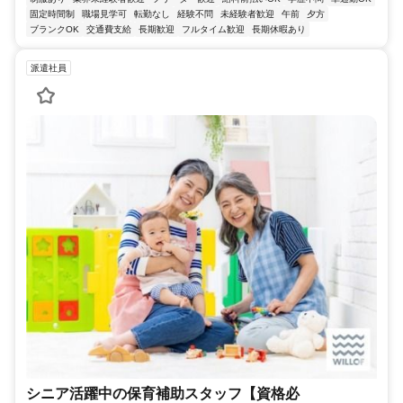
固定時間制
職場見学可
転勤なし
経験不問
未経験者歓迎
午前
夕方
ブランクOK
交通費支給
長期歓迎
フルタイム歓迎
長期休暇あり
派遣社員
シニア活躍中の保育補助スタッフ【資格必