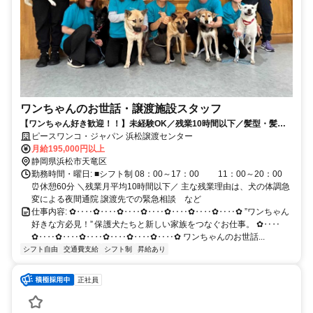
ワンちゃんのお世話・譲渡施設スタッフ
【ワンちゃん好き歓迎！！】未経験OK／残業10時間以下／髪型・髪色
自由／家族手当／マイカー通勤可
ピースワンコ・ジャパン 浜松譲渡センター
月給195,000円以上
静岡県浜松市天竜区
勤務時間・曜日: ■シフト制 08：00～17：00 11：00～20：00
⏰休憩60分 ＼残業月平均10時間以下／ 主な残業理由は、犬の体調急
変による夜間通院 譲渡先での緊急相談 など
仕事内容: ✿‥‥✿‥‥✿‥‥✿‥‥✿‥‥✿‥‥✿‥‥✿ ”ワンちゃん
好きな方必見！” 保護犬たちと新しい家族をつなぐお仕事。 ✿‥‥
✿‥‥✿‥‥✿‥‥✿‥‥✿‥‥✿‥‥✿ ワンちゃんのお世話...
シフト自由
交通費支給
シフト制
昇給あり
正社員