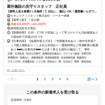
屋外施設の見守りスタッフ 正社員
【寮即入居＆寮費3ヶ月無料！】日払い、週払いOK！履歴書いらずで採
用率99％で安定生活スタート！
セキュリティスタッフ株式会社 - リーダー候補
【最寄り駅】 ・非公開
月給326,400円～401,000円
静岡県浜松市天竜区
【勤務時間】 8:00～17:00 ※現場によって早上がりでも日給補償あり
※最短終了現場は5分です
【仕事内容】 【猛暑対策も万全】 ✅空調服支給あり ✅熱中症対策グ
ッズ購入補助あり ✅こまめな休憩あり ✅通勤時間など現場配置の配慮
あり ■■■お仕事内容■■■ 人が多く集まる屋外の施設にて、 事件...
主婦・主夫歓迎
60代も応募可
資格取得支援あり
フリーター歓迎
学歴不問
車通勤OK
転勤なし
経験者歓迎
有資格者歓迎
社会保険完備
制服貸与
ブランクOK
交通費支給
シフト制
昇給あり
寮・社宅あり
髪型・髪色自由
同じ企業の求人
前へ
次へ
1
2
3
4
5
この条件の新着求人を受け取る
静岡県 / 天竜区