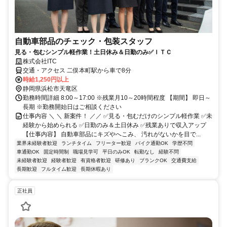
自動車部品のチェック・包装スタッフ
見る・包むシンプル軽作業！土日休み＆日勤のみ✅ＩＴＣ
株式会社ITC
交通・アクセス 二俣本町駅から車で8分
時給1,250円以上
静岡県浜松市天竜区
勤務時間詳細 8:00～17:00 ※残業月10～20時間程度 【期間】 即日～
長期 ※勤務開始日はご相談ください
仕事内容 ＼ ＼ 新案件！ ／／ ✅見る・包むだけのシンプル軽作業 ✅未
経験から始められる ✅日勤のみ＆土日休み ✅残業ありで収入アップ
【仕事内容】 自動車部品にキズやへこみ、 汚れがないかを目で...
業界未経験者歓迎
ランチタイム
フリーター歓迎
バイク通勤OK
学歴不問
車通勤OK
固定時間制
職場見学可
平日のみOK
転勤なし
経験不問
未経験者歓迎
経験者歓迎
有資格者歓迎
研修あり
ブランクOK
交通費支給
長期歓迎
フルタイム歓迎
長期休暇あり
正社員