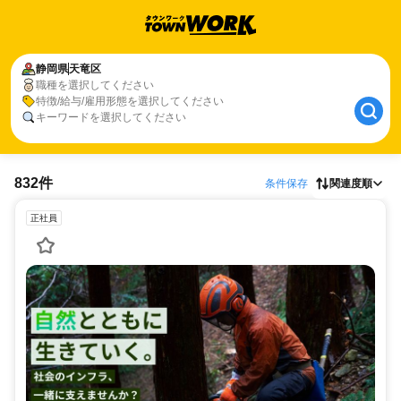
静岡県
天竜区
職種を選択してください
特徴/給与/雇用形態を選択してください
キーワードを選択してください
832件
条件保存
関連度順
正社員