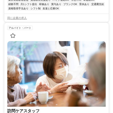
経験不問
月1シフト提出
研修あり
賞与あり
ブランクOK
育休あり
交通費支給
資格取得手当あり
シフト制
友達と応募OK
同じ企業の求人
アルバイト・パート
訪問ケアスタッフ