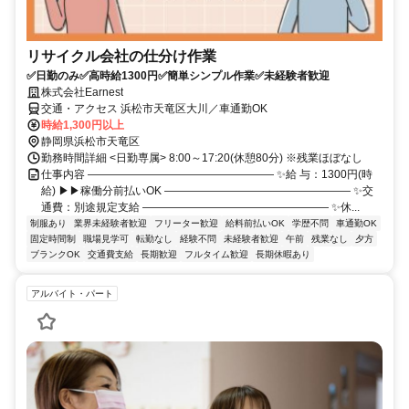
リサイクル会社の仕分け作業
✅日勤のみ✅高時給1300円✅簡単シンプル作業✅未経験者歓迎
株式会社Earnest
交通・アクセス 浜松市天竜区大川／車通勤OK
時給1,300円以上
静岡県浜松市天竜区
勤務時間詳細 <日勤専属> 8:00～17:20(休憩80分) ※残業ほぼなし
仕事内容 ――――――――――――――――― ✨給 与：1300円(時
給) ▶▶稼働分前払いOK ――――――――――――――――― ✨交
通費：別途規定支給 ――――――――――――――――― ✨休...
制服あり
業界未経験者歓迎
フリーター歓迎
給料前払いOK
学歴不問
車通勤OK
固定時間制
職場見学可
転勤なし
経験不問
未経験者歓迎
午前
残業なし
夕方
ブランクOK
交通費支給
長期歓迎
フルタイム歓迎
長期休暇あり
アルバイト・パート