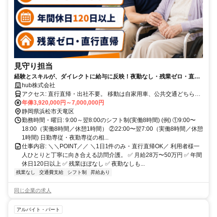
見守り担当
経験とスキルが、ダイレクトに給与に反映！夜勤なし・残業ゼロ・直行
直帰で業界最高水準の月給50万円も可！正社員、副業・Wワークも
hub株式会社
OK！あなたのスキルをフルに活かして、即戦力で活躍できる職場です！
アクセス: 直行直帰・出社不要。 移動は自家用車、公共交通どちらで
も可。
年俸3,920,000円～7,000,000円
静岡県浜松市天竜区
勤務時間・曜日: 9:00～翌8:00のシフト制(実働8時間) (例) ①9:00〜
18:00（実働8時間／休憩1時間） ②22:00〜翌7:00（実働8時間／休憩
1時間) 日勤専従・夜勤専従の相...
仕事内容: ＼＼POINT／／ ＼1日1件のみ・直行直帰OK／ 利用者様一
人ひとりと丁寧に向き合える訪問介護。 ✅ 月給28万〜50万円 ✅ 年間
休日120日以上 ✅ 残業ほぼなし ✅ 夜勤なしも...
残業なし
交通費支給
シフト制
昇給あり
同じ企業の求人
アルバイト・パート