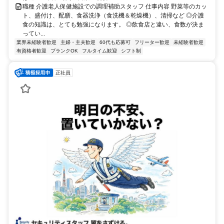
職種 介護老人保健施設での調理補助スタッフ 仕事内容 野菜等のカッ
ト、盛付け、配膳、食器洗浄（食洗機＆乾燥機）、清掃など ◎介護
食の知識は、とても勉強になります。 ◎飲食店と違い、食数が決ま
ってい...
業界未経験者歓迎
主婦・主夫歓迎
60代も応募可
フリーター歓迎
未経験者歓迎
有資格者歓迎
ブランクOK
フルタイム歓迎
シフト制
正社員