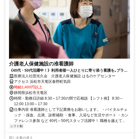
介護老人保健施設の准看護師
《40代・50代活躍中！》利用者様一人ひとりに寄り添う看護を｡ブラン
ク歓迎！施設未経験者も歓迎！
医療法人社団光久会 介護老人保健施設 はるのケアセンター
アクセス 浜松市天竜区春野町気田
時給1,400円以上
静岡県浜松市天竜区
時間・勤務日詳細 8:30～17:30の間で応相談 【シフト例】 8:30～
12:00 13:00～17:30
仕事内容 准看護師として下記業務をお願いします。 ・バイタルチェ
ック ・採血、点滴、診察補助 ・食事、入浴など生活サポート ・カン
ファレンス参加 など 40代～50代スタッフ活躍中！ 職種を越えて...
シフト制
同じ企業の求人