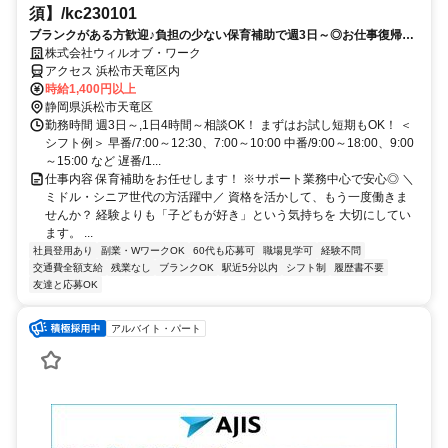
須】/kc230101
ブランクがある方歓迎♪負担の少ない保育補助で週3日～◎お仕事復帰し
ませんか？書き物・ピアノ・保護者対応もありません！
株式会社ウィルオブ・ワーク
アクセス 浜松市天竜区内
時給1,400円以上
静岡県浜松市天竜区
勤務時間 週3日～,1日4時間～相談OK！ まずはお試し短期もOK！ ＜
シフト例＞ 早番/7:00～12:30、7:00～10:00 中番/9:00～18:00、9:00
～15:00 など 遅番/1...
仕事内容 保育補助をお任せします！ ※サポート業務中心で安心◎ ＼
ミドル・シニア世代の方活躍中／ 資格を活かして、もう一度働きま
せんか？ 経験よりも「子どもが好き」という気持ちを 大切にしてい
ます。 ...
社員登用あり
副業・WワークOK
60代も応募可
職場見学可
経験不問
交通費全額支給
残業なし
ブランクOK
駅近5分以内
シフト制
履歴書不要
友達と応募OK
アルバイト・パート