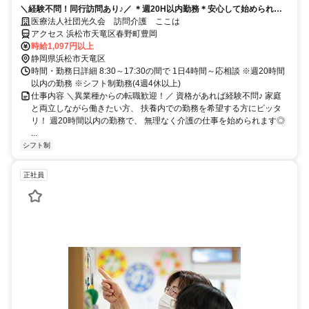
＼経験不問！同行訪問あり♪／ ＊週20H以内勤務＊安心して始められる
訪問介護資格を活かして働きませんか♪
医療法人社団光久会 訪問介護 ここは
アクセス 浜松市天竜区春野町豊岡
時給1,097円以上
静岡県浜松市天竜区
時間・勤務日詳細 8:30～17:30の間で 1日4時間～応相談 ※週20時間
以内の勤務 ※シフト制勤務(4週4休以上)
仕事内容 ＼異業種からの転職歓迎！／ 資格があれば経験不問♪ 家庭
と両立しながら働きたい方、 扶養内での勤務を希望する方にピッタ
リ！ 週20時間以内の勤務で、 無理なく介護の仕事を始められます◎
...
シフト制
正社員