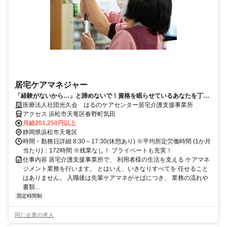
居宅ケアマネジャー
「経験がないから…」と諦めないで！資格を眠らせているあなたを丁寧
な育成体制で温かく迎えます！
医療法人社団光久会 はるのケアセンター居宅介護支援事業所
アクセス 浜松市天竜区春野町気田
月給201,250円以上
静岡県浜松市天竜区
時間・勤務日詳細 8:30～17:30(休憩あり) ※平均所定労働時間 (1か月
当たり)：172時間 ※残業なし！ プライベートも充実！
仕事内容 居宅介護支援事業所で、 利用者様の生活を支える ケアマネ
ジメント業務を行います。 とはいえ、いきなりすべてを 任せること
はありません。 入職後は先輩ケアマネがそばにつき、 業務の流れや
書類...
固定時間制
同じ企業の求人