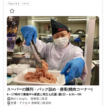
アルバイト・パート
スーパーの陳列・パック詰め・接客(精肉コーナー)
8～17時内で募集中✨家庭と両立も応援♪週2日～＆3h～OK
肉のくわばら 杏林堂二俣店
交通・アクセス 杏林堂二俣店内