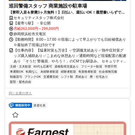
巡回警備スタッフ 商業施設や駐車場
【寮即入居＆寮費3ヶ月無料！】日払い、週払いOK！履歴書いらずで採
用率99％で安定生活スタート！
セキュリティスタッフ株式会社
【最寄り駅】 ・非公開
月給262,000円～299,000円
静岡県浜松市天竜区
【勤務時間】 8:00～17:00 ※現場によって早上がりでも日給補償あり
※最短終了現場は5分です
【仕事内容】 【猛暑対策も万全】 ✅空調服支給あり ✅熱中症対策グ
ッズ購入補助あり ✅こまめな休憩あり ✅通勤時間など現場配置の配慮
あり 「そうだ 警備員、やろう！」のCMでお馴染み。 セキュリティ...
主婦・主夫歓迎
60代も応募可
資格取得支援あり
フリーター歓迎
学歴不問
車通勤OK
転勤なし
未経験者歓迎
経験者歓迎
有資格者歓迎
社会保険完備
制服貸与
ブランクOK
交通費支給
シフト制
昇給あり
寮・社宅あり
髪型・髪色自由
同じ企業の求人
派遣社員