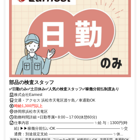
部品の検査スタッフ
✅日勤のみ✅土日休み✅人気の検査スタッフ✅稼働分前払制度あり
株式会社Earnest
交通・アクセス 浜松市天竜区渡ケ島／車通勤OK
時給1,300円以上
静岡県浜松市天竜区
勤務時間詳細 <日勤専属> 8:00～17:00(休憩60分)
仕事内容 ――――――――――――――――― ✨給 与：1300円(時
給) ▶▶稼働分前払いOK ――――――――――――――――― ✨交
通費：別途規定支給 ――――――――――――――――― ✨休...
制服あり
業界未経験者歓迎
フリーター歓迎
給料前払いOK
学歴不問
車通勤OK