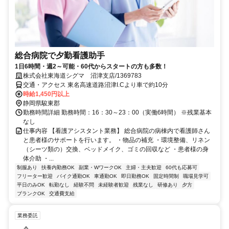
総合病院で夕勤看護助手
1日6時間・週2～可能・60代からスタートの方も多数！
株式会社東海道シグマ 沼津支店/1369783
交通・アクセス 東名高速道路沼津I.Cより車で約10分
時給1,450円以上
静岡県駿東郡
勤務時間詳細 勤務時間：16：30～23：00（実働6時間） ※残業基本
なし
仕事内容 【看護アシスタント業務】 総合病院の病棟内で看護師さん
と患者様のサポートを行います。 ・物品の補充 ・環境整備、リネン
（シーツ類の）交換、ベッドメイク、ゴミの回収など ・患者様の身
体介助 ・...
制服あり
扶養内勤務OK
副業・WワークOK
主婦・主夫歓迎
60代も応募可
フリーター歓迎
バイク通勤OK
車通勤OK
即日勤務OK
固定時間制
職場見学可
平日のみOK
転勤なし
経験不問
未経験者歓迎
残業なし
研修あり
夕方
ブランクOK
交通費支給
業務委託