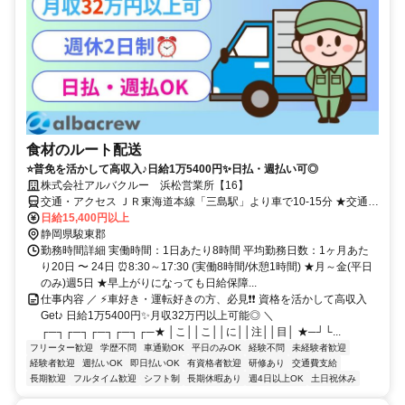
食材のルート配送
⭐普免を活かして高収入♪日給1万5400円✨日払・週払い可◎
株式会社アルバクルー 浜松営業所【16】
交通・アクセス ＪＲ東海道本線「三島駅」より車で10-15分 ★交通費
支給 ★車通勤OK(無料駐車場あり)
日給15,400円以上
静岡県駿東郡
勤務時間詳細 実働時間：1日あたり8時間 平均勤務日数：1ヶ月あた
り20日 〜 24日 ⏰8:30～17:30 (実働8時間/休憩1時間) ★月～金(平日
のみ)週5日 ★早上がりになっても日給保障...
仕事内容 ／ ⚡車好き・運転好きの方、必見❗❗ 資格を活かして高収入
Get♪ 日給1万5400円✨月収32万円以上可能◎ ＼
┌─┐┌─┐┌─┐┌─┐┌─★ │こ││こ││に││注││目│ ★─┘└...
フリーター歓迎
学歴不問
車通勤OK
平日のみOK
経験不問
未経験者歓迎
経験者歓迎
週払いOK
即日払いOK
有資格者歓迎
研修あり
交通費支給
長期歓迎
フルタイム歓迎
シフト制
長期休暇あり
週4日以上OK
土日祝休み