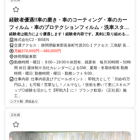
経験者優遇!!車の磨き・車のコーティング・車のカー
フィルム・車のプロテクションフィルム・洗車スタッ
経験者は能力により優遇します！経験者内容です。真剣に取り組める方
フ・車の加工スタッフ・沼津・三島・長泉町
お待ちしております！ 経験者・U・Iターン歓迎
株式会社C2・BISEN
交通アクセス： 静岡県駿東郡長泉町竹原201-1 アクセス: 三島駅 長泉
町下土狩駅
月給270,000円～480,000円
静岡県駿東郡
勤務時間・曜日： 9:00～19:00※休憩有、残業有 毎月30時間～50時
間 休日:週休制※当社カレンダーによるGW、夏期・冬期休暇有 勤務
時間・曜日: 勤務時間・曜日・勤務シフト 9:00...
仕事内容: 仕事内容及びアピールポイント： 即戦力として「月給45万
円以上」も可能！営業なし！ノルマなし！技術を磨いて更にスキルア
ップ◎経験を活かして【即戦力】に！ ブランク歓迎♪ 《正社員》施
工...
シフト制
昇給あり
正社員