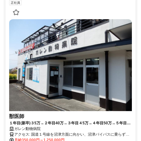
正社員
獣医師
１年目(新卒)３5万→２年目40万→３年目４5万→４年目50万→５年目６
０万→６年目７０万 年収１５００万以上可能 有給取得率９０%以
ガレン動物病院
上 育成制度(成長プラン)あり 引越し補助(上限４０万) ＪＡＨＡ外科
アクセス: 国道１号線を沼津方面に向かい、沼津バイパスに乗らず直
認定医・総合臨床医、腫瘍科認定医(Ⅱ種)在籍 完全週休２日 社会保
線（旧国道1号、県道380号線）で進むと200mほどで右手にありま
月給350,000円～1,250,000円