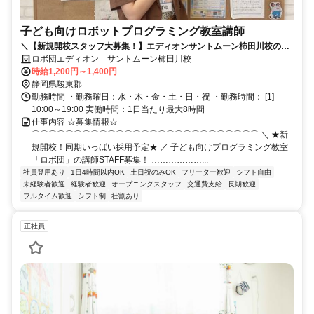
子ども向けロボットプログラミング教室講師
＼【新規開校スタッフ大募集！】エディオンサントムーン柿田川校のプ
ログラミング教室スタッフ（未経験でもＯＫ）／
ロボ団エディオン サントムーン柿田川校
時給1,200円～1,400円
静岡県駿東郡
勤務時間 ・勤務曜日：水・木・金・土・日・祝 ・勤務時間： [1]
10:00～19:00 実働時間：1日当たり最大8時間
仕事内容 ☆募集情報☆
⌒⌒⌒⌒⌒⌒⌒⌒⌒⌒⌒⌒⌒⌒⌒⌒⌒⌒⌒⌒⌒⌒⌒⌒⌒⌒⌒ ＼ ★新
規開校！同期いっぱい採用予定★ ／ 子ども向けプログラミング教室
「ロボ団」の講師STAFF募集！ ………………...
社員登用あり
1日4時間以内OK
土日祝のみOK
フリーター歓迎
シフト自由
未経験者歓迎
経験者歓迎
オープニングスタッフ
交通費支給
長期歓迎
フルタイム歓迎
シフト制
社割あり
正社員