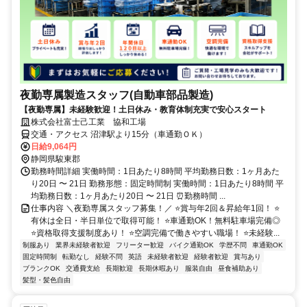
夜勤専属製造スタッフ(自動車部品製造)
【夜勤専属】未経験歓迎！土日休み・教育体制充実で安心スタート
株式会社富士己工業 協和工場
交通・アクセス 沼津駅より15分（車通勤ＯＫ）
日給9,064円
静岡県駿東郡
勤務時間詳細 実働時間：1日あたり8時間 平均勤務日数：1ヶ月あた
り20日 〜 21日 勤務形態：固定時間制 実働時間：1日あたり8時間 平
均勤務日数：1ヶ月あたり20日 〜 21日 ⏰勤務時間 ...
仕事内容 ＼夜勤専属スタッフ募集！／ ⭐賞与年2回＆昇給年1回！ ⭐
有休は全日・半日単位で取得可能！ ⭐車通勤OK！無料駐車場完備◎
⭐資格取得支援制度あり！ ⭐空調完備で働きやすい職場！ ⭐未経験...
制服あり
業界未経験者歓迎
フリーター歓迎
バイク通勤OK
学歴不問
車通勤OK
固定時間制
転勤なし
経験不問
英語
未経験者歓迎
経験者歓迎
賞与あり
ブランクOK
交通費支給
長期歓迎
長期休暇あり
服装自由
昼食補助あり
髪型・髪色自由