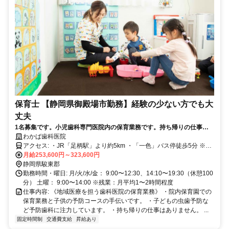
保育士 【静岡県御殿場市勤務】経験の少ない方でも大
丈夫
1名募集です。小児歯科専門医院内の保育業務です。持ち帰りの仕事は
ありません。現在5名の保育士が働いています。
わかば歯科医院
アクセス: ・JR「足柄駅」より約5km ・「一色」バス停徒歩5分 ※バ
イク、マイカー通勤可
月給253,600円～323,600円
静岡県駿東郡
勤務時間・曜日: 月/火/水/金： 9:00〜12:30、14:10〜19:30（休憩100
分） 土曜： 9:00〜14:00 ※残業：月平均1〜2時間程度
仕事内容: 《地域医療を担う歯科医院の保育業務》 ・院内保育園での
保育業務と子供の予防コースの手伝いです。 ・子どもの虫歯予防な
ど予防歯科に注力しています。 ・持ち帰りの仕事はありません。 ...
固定時間制
交通費支給
昇給あり