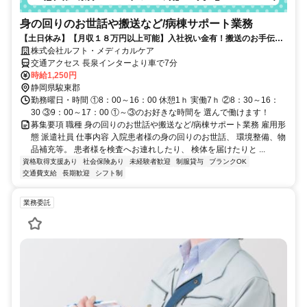
身の回りのお世話や搬送など/病棟サポート業務
【土日休み】【月収１８万円以上可能】入社祝い金有！搬送のお手伝い
やシーツ交換等の病棟アシスタント業務
株式会社ルフト・メディカルケア
交通アクセス 長泉インターより車で7分
時給1,250円
静岡県駿東郡
勤務曜日・時間 ①8：00～16：00 休憩1ｈ 実働7ｈ ②8：30～16：
30 ③9：00～17：00 ①～③のお好きな時間を 選んで働けます！
募集要項 職種 身の回りのお世話や搬送など/病棟サポート業務 雇用形
態 派遣社員 仕事内容 入院患者様の身の回りのお世話、 環境整備、物
品補充等。 患者様を検査へお連れしたり、 検体を届けたりと ...
資格取得支援あり
社会保険あり
未経験者歓迎
制服貸与
ブランクOK
交通費支給
長期歓迎
シフト制
業務委託