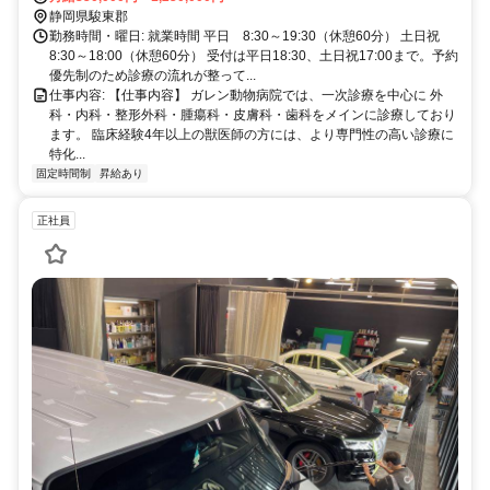
険完備
静岡県駿東郡
す。 駐車場あり、車・バイク通勤可。
勤務時間・曜日: 就業時間 平日 8:30～19:30（休憩60分） 土日祝
8:30～18:00（休憩60分） 受付は平日18:30、土日祝17:00まで。予約
優先制のため診療の流れが整って...
仕事内容: 【仕事内容】 ガレン動物病院では、一次診療を中心に 外
科・内科・整形外科・腫瘍科・皮膚科・歯科をメインに診療しており
ます。 臨床経験4年以上の獣医師の方には、より専門性の高い診療に
特化...
固定時間制
昇給あり
正社員