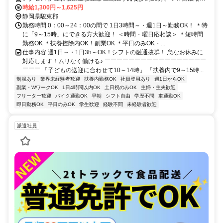
大岡徒歩約29分、ＪＲ御殿場線 下土狩徒歩約31分 ※「三島広小路
時給1,300円～1,625円
駅」より車で7分
静岡県駿東郡
勤務時間 0：00～24：00の間で 1日3時間～・週1日～勤務OK！ ＊特
に「9～15時」にできる方大歓迎！ ＜時間・曜日応相談＞ ＊短時間
勤務OK ＊扶養控除内OK！副業OK ＊平日のみOK・...
仕事内容 週1日～・1日3h～OK！シフトの融通抜群！ 急なお休みに
対応します！ムリなく働ける♪ ￣￣￣￣￣￣￣￣￣￣￣￣￣￣￣￣￣
￣￣￣ 「子どもの送迎に合わせて10～14時」 「扶養内で9～15時...
制服あり
業界未経験者歓迎
扶養内勤務OK
社員登用あり
週1日からOK
副業・WワークOK
1日4時間以内OK
土日祝のみOK
主婦・主夫歓迎
フリーター歓迎
バイク通勤OK
早朝
シフト自由
学歴不問
車通勤OK
即日勤務OK
平日のみOK
学生歓迎
経験不問
未経験者歓迎
派遣社員