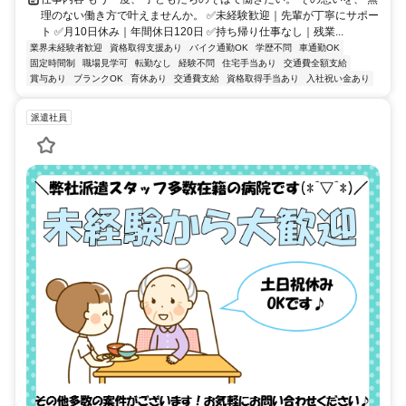
理のない働き方で叶えませんか。 ✅未経験歓迎｜先輩が丁寧にサポー
ト ✅月10日休み｜年間休日120日 ✅持ち帰り仕事なし｜残業...
業界未経験者歓迎
資格取得支援あり
バイク通勤OK
学歴不問
車通勤OK
固定時間制
職場見学可
転勤なし
経験不問
住宅手当あり
交通費全額支給
賞与あり
ブランクOK
育休あり
交通費支給
資格取得手当あり
入社祝い金あり
派遣社員