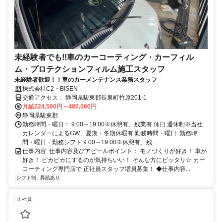
未経験者でも!!車のカーコーティング・カーフィル
ム・プロテクションフィルム施工スタッフ
未経験者歓迎！！車のカーメンテナンス業務スタッフ
株式会社C2・BISEN
交通アクセス： 静岡県駿東郡長泉町竹原201-1
月給224,500円～480,000円
静岡県駿東郡
勤務時間・曜日： 9:00～19:00※休憩有、残業有 休日:週休制※当社
カレンダーによるGW、夏期・冬期休暇有 勤務時間・曜日: 勤務時
間・曜日・勤務シフト 9:00～19:00※休憩有、残...
仕事内容: 仕事内容及びアピールポイント： モノづくりが好き！ 車が
好き！ ピカピカにするのが気持ちいい！ そんな方にピッタリ☆ カー
コーティング専門店で 正社員スタッフ増員募集！ ◆仕事内容...
シフト制
昇給あり
正社員