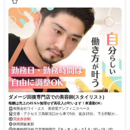
ダメージ回復専門店での美容師(スタイリスト)
報酬は売上の45％✨無理せず高収入が叶います！車通勤OK♪
有限会社ワイ・エス 美容室アンフィニスペース
交通・アクセス 三島駅北口から車で5分、徒歩15分。 下土狩駅から
車で2分、徒歩7分。
完全歩合制
静岡県駿東郡
勤務時間詳細 ⏰営業時間⏰ 【水・木・金・土】9：00～19：00