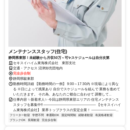
メンテナンススタッフ(住宅)
静岡県東部！未経験から月収50万～可✨スケジュールは自分次第
セキスイハイム東海株式会社 東部支社
交通・アクセス 沼津卸売団地内
完全歩合制
静岡県駿東郡
勤務時間詳細 【勤務時間の一例】 9:00～17:30内 ※現場により異な
る ※日によって残業あり 自分でスケジュールを組んで 業務を進めて
いただきます。 その為、あなたのご都合に合わせて 調整して...
仕事内容 ✨新着求人✨ 今回は静岡県東部エリアの 住宅メンテナンス
スタッフを募集中!! ――――――――――――――― 【セキスイハイ
ム東海株式会社】 業界トップクラスの安定企業！ ―――――――...
フリーター歓迎
学歴不問
車通勤OK
固定時間制
経験者歓迎
有資格者歓迎
ブランクOK
長期歓迎
完全歩合制