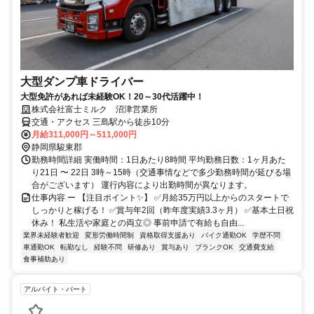
大型ダンプ車ドライバー
大型免許があれば未経験OK！20～30代活躍中！
株式会社富士ミルク 沼津営業所
交通・アクセス 三島駅から徒歩10分
月給311,000円～511,000円
静岡県駿東郡
勤務時間詳細 実働時間：1日あたり8時間 平均勤務日数：1ヶ月あた
り21日 〜 22日 3時～15時（交通事情などで多少勤務時間が延びる場
合がございます） 運行内容により出勤時間が異なります。
仕事内容 ー 【注目ポイント✨】 ✅月給35万円以上からのスタートで
しっかりと稼げる！ ✅賞与年2回（昨年度実績3.3ヶ月） ✅基本土日祝
休み！ 私生活や家庭との両立◎ 事前申請で有給も自由...
業界未経験者歓迎
変形労働時間制
資格取得支援あり
バイク通勤OK
学歴不問
車通勤OK
転勤なし
経験不問
研修あり
賞与あり
ブランクOK
交通費支給
食事補助あり
アルバイト・パート