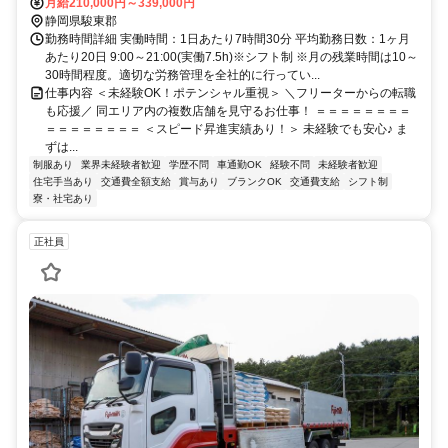
月給210,000円～339,000円
静岡県駿東郡
勤務時間詳細 実働時間：1日あたり7時間30分 平均勤務日数：1ヶ月
あたり20日 9:00～21:00(実働7.5h)※シフト制 ※月の残業時間は10～
30時間程度。適切な労務管理を全社的に行ってい...
仕事内容 ＜未経験OK！ポテンシャル重視＞ ＼フリーターからの転職
も応援／ 同エリア内の複数店舗を見守るお仕事！ ＝＝＝＝＝＝＝＝
＝＝＝＝＝＝＝＝ ＜スピード昇進実績あり！＞ 未経験でも安心♪ ま
ずは...
制服あり
業界未経験者歓迎
学歴不問
車通勤OK
経験不問
未経験者歓迎
住宅手当あり
交通費全額支給
賞与あり
ブランクOK
交通費支給
シフト制
寮・社宅あり
正社員