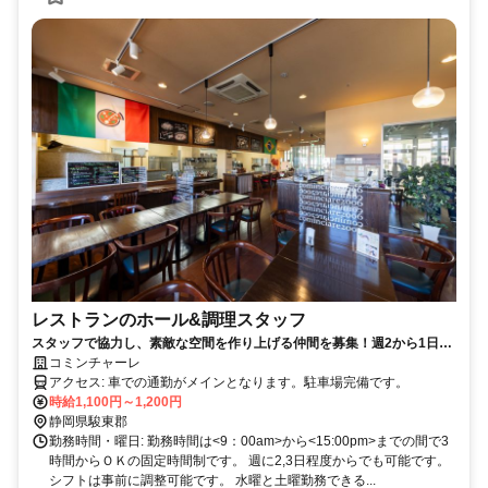
レストランのホール&調理スタッフ
スタッフで協力し、素敵な空間を作り上げる仲間を募集！週2から1日3
時間からＯＫ！未経験者歓迎！フィットネスジム無料！
コミンチャーレ
アクセス: 車での通勤がメインとなります。駐車場完備です。
時給1,100円～1,200円
静岡県駿東郡
勤務時間・曜日: 勤務時間は<9：00am>から<15:00pm>までの間で3
時間からＯＫの固定時間制です。 週に2,3日程度からでも可能です。
シフトは事前に調整可能です。 水曜と土曜勤務できる...