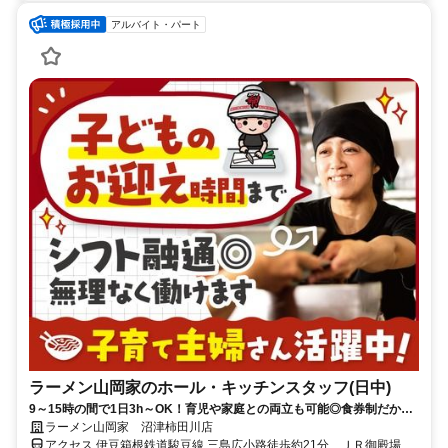
アルバイト・パート
ラーメン山岡家のホール・キッチンスタッフ(日中)
9～15時の間で1日3h～OK！育児や家庭との両立も可能◎食券制だから
レジ業務なし♪平日のみOK◎
ラーメン山岡家 沼津柿田川店
アクセス 伊豆箱根鉄道駿豆線 三島広小路徒歩約21分、ＪＲ御殿場線