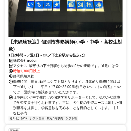
【未経験歓迎】個別指導塾講師(小学・中学・高校生対
象)
1日2時間～／週1日～OK／下土狩駅から徒歩2分
株式会社irodori
アクセス: 最寄りの下土狩駅から徒歩約2分の距離です。通勤には公共
交通機関が利用できます。 詳細なアクセス方法やルートについて
時給1,300円以上
は、面接時にご案内いたします。
静岡県駿東郡
勤務時間・曜日: 勤務はシフト制となります。具体的な勤務時間は以
下の通りです。 - 平日：17:00~22:00 勤務日数やシフトの調整につい
ては、面接時に相談させていただきます。
仕事内容: 小中学生向けの個別学習サポーターとして、穏やかな環境
で学習支援を行うお仕事です。主に、各生徒の学習ニーズに応じた個
別指導を提供し、学習意欲を高めることを目的としています。 【主
な仕事内...
週1日からOK
シフト自由
駅近5分以内
シフト制
正社員