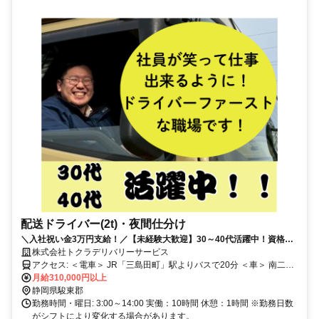
配送ドライバー(2t)・夜間仕分け
＼入社祝い金3万円支給！／【未経験大歓迎】30～40代活躍中！資格支
援制度ありでドライバーデビューもOK♪
株式会社トクラデリバリーサービス
アクセス: ＜電車＞ JR「三島田町」駅よりバスで20分 ＜車＞ 南二日
月給310,000円以上
町JCより車で10分 ・交通費規定内支給 ・車通勤OK
静岡県駿東郡
勤務時間・曜日: 3:00～14:00 実働：10時間 休憩：1時間 ※勤務日数
がシフトにより変化する場合があります。