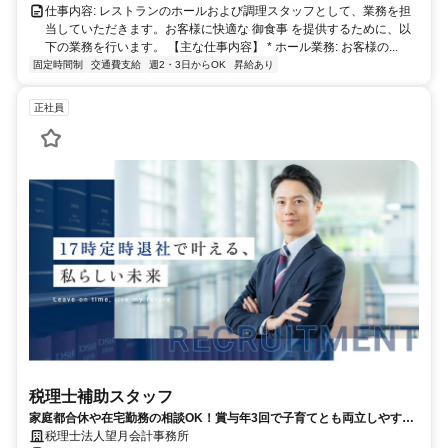
仕事内容: レストランのホールおよび調理スタッフとして、業務を担
当していただきます。お客様に快適な 御食事 を提供するために、以
下の業務を行います。 【主な仕事内容】 * ホール業務: お客様の...
固定時間制
交通費支給
週2・3日からOK
昇給あり
正社員
税理士補助スタッフ
家庭都合休や在宅勤務の相談OK！賞与年3回で子育てとも両立しやすい
正社員。
税理士法人望月会計事務所