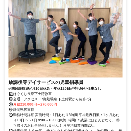
放課後等デイサービスの児童指導員
✅未経験歓迎✅月10日休み・年休120日✅持ち帰り仕事なし
はぐくむ長泉下土狩教室
交通・アクセス JR御殿場線 下土狩駅から徒歩7分
月給210,000円～270,000円
静岡県駿東郡
勤務時間詳細 実働時間：1日あたり8時間 平均勤務日数：1ヶ月あた
り18日 〜 21日 9:00～18:00(休憩1時間) ＊残業はほとんどなく、 持
ち帰りのお仕事発生しません！ 月平均残業時間20...
仕事内容 もう一度、 子どもたちのそばで働きたい。 その想いを、 無