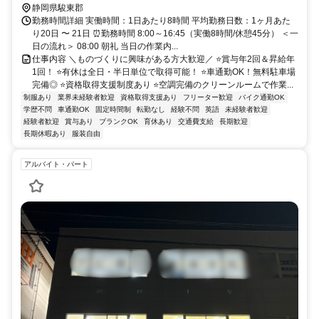
静岡県駿東郡
勤務時間詳細 実働時間：1日あたり8時間 平均勤務日数：1ヶ月あた
り20日 〜 21日 ⏰勤務時間 8:00～16:45（実働8時間/休憩45分） ＜一
日の流れ＞ 08:00 朝礼 当日の作業内...
仕事内容 ＼ものづくりに興味がある方大歓迎／ ⭐賞与年2回＆昇給年
1回！ ⭐有休は全日・半日単位で取得可能！ ⭐車通勤OK！無料駐車場
完備◎ ⭐資格取得支援制度あり ⭐空調完備のクリーンルームで作業...
制服あり
業界未経験者歓迎
資格取得支援あり
フリーター歓迎
バイク通勤OK
学歴不問
車通勤OK
固定時間制
転勤なし
経験不問
英語
未経験者歓迎
経験者歓迎
賞与あり
ブランクOK
育休あり
交通費支給
長期歓迎
長期休暇あり
服装自由
アルバイト・パート