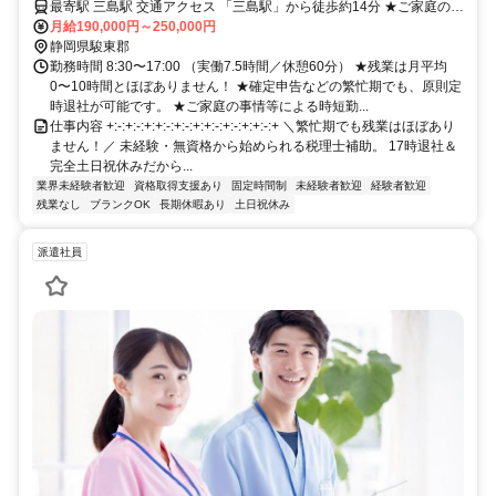
最寄駅 三島駅 交通アクセス 「三島駅」から徒歩約14分 ★ご家庭の都
合による 【在宅勤務（リモートワーク）】も相談可能です！
月給190,000円～250,000円
静岡県駿東郡
勤務時間 8:30〜17:00 （実働7.5時間／休憩60分） ★残業は月平均
0〜10時間とほぼありません！ ★確定申告などの繁忙期でも、原則定
時退社が可能です。 ★ご家庭の事情等による時短勤...
仕事内容 +:-:+:-:+:+:-:+:-:+:+:-:+:-:+:+:-:+ ＼繁忙期でも残業はほぼあり
ません！／ 未経験・無資格から始められる税理士補助。 17時退社＆
完全土日祝休みだから...
業界未経験者歓迎
資格取得支援あり
固定時間制
未経験者歓迎
経験者歓迎
残業なし
ブランクOK
長期休暇あり
土日祝休み
派遣社員