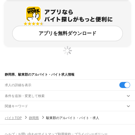
アプリを無料ダウンロード
静岡県、駿東郡のアルバイト・バイト求人情報
求人の詳細を表示
条件を追加・変更して検索
市区町村を追加・変更
関連キーワード
静岡県 静岡県駿東郡
静岡県駿東郡
静岡県 静岡駿河区
静岡県 静岡県駿河区
静岡県
駅を追加・変更
バイトTOP
静岡県
駿東郡のアルバイト・バイト・求人
静岡県 静岡市駿河区
静岡県
すべて
静岡市
すべて
職種を追加・変更
JR東海道本線(東京～熱海)
葵区
駿河区
清水区
熱海駅
飲食・フードサービス
ヘルプ・お問い合わせ
サイトマップ
利用規約・プライバシーポリシー