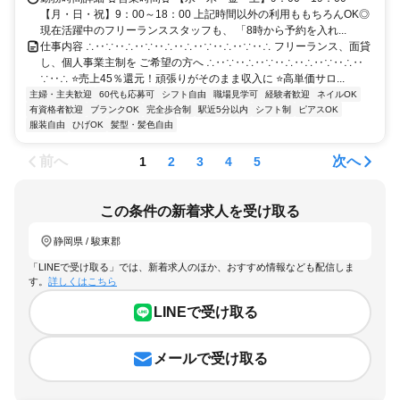
【月・日・祝】9：00～18：00 上記時間以外の利用ももちろんOK◎
現在活躍中のフリーランススタッフも、 「8時から予約を入れ...
仕事内容 ∴‥∵‥∴‥∵‥∴‥∴‥∵‥∴‥∵‥∴ フリーランス、面貸
し、個人事業主制を ご希望の方へ ∴‥∵‥∴‥∵‥∴‥∴‥∵‥∴‥
∵‥∴ ⭐売上45％還元！頑張りがそのまま収入に ⭐高単価サロ...
主婦・主夫歓迎
60代も応募可
シフト自由
職場見学可
経験者歓迎
ネイルOK
有資格者歓迎
ブランクOK
完全歩合制
駅近5分以内
シフト制
ピアスOK
服装自由
ひげOK
髪型・髪色自由
前へ
次へ
1
2
3
4
5
この条件の新着求人を受け取る
静岡県 / 駿東郡
「LINEで受け取る」では、新着求人のほか、おすすめ情報なども配信しま
す。
詳しくはこちら
LINEで受け取る
メールで受け取る