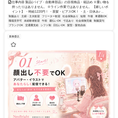
仕事内容 製品(パイプ・自動車部品）の目視検品・箱詰め ※重い物を
持ったりはありません。 ※ライン作業ではありません。 【嬉しいポ
イント】 ・時給1220円！ ・茶髪・ピアスOK！ ・土・日休み♪ ...
制服あり
主婦・主夫歓迎
フリーター歓迎
社会保険あり
短期
午後
車通勤OK
職場見学可
未経験者歓迎
午前
週払いOK
寸志あり
社会保険完備
制服貸与
ブランクOK
交通費支給
シフト制
日払いOK
髪型・髪色自由
業務委託