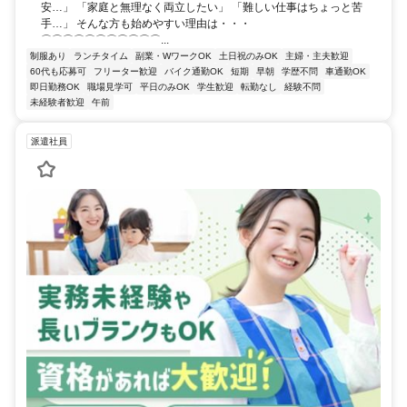
安…」 「家庭と無理なく両立したい」 「難しい仕事はちょっと苦
手…」 そんな方も始めやすい理由は・・・
⌒⌒⌒⌒⌒⌒⌒⌒⌒⌒⌒...
制服あり
ランチタイム
副業・WワークOK
土日祝のみOK
主婦・主夫歓迎
60代も応募可
フリーター歓迎
バイク通勤OK
短期
早朝
学歴不問
車通勤OK
即日勤務OK
職場見学可
平日のみOK
学生歓迎
転勤なし
経験不問
未経験者歓迎
午前
派遣社員