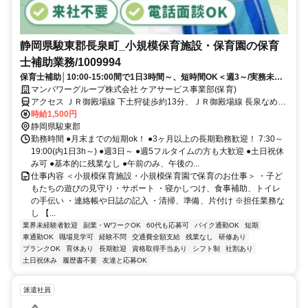
静岡県駿東郡長泉町_小規模保育施設・保育園の保育
士補助業務/1009994
保育士補助│10:00-15:00間で1日3時間～、短時間OK＜週3～/実務未経
験OK＞日払いOK
マンパワーグループ株式会社 ケアサービス事業部(保育)
アクセス ＪＲ御殿場線 下土狩徒歩約13分、ＪＲ御殿場線 長泉なめり
東口徒歩約16分、ＪＲ東海道新幹線 三島北口徒歩約25分 車・バイク
時給1,500円
通勤OK(派遣先による)
静岡県駿東郡
勤務時間 ●月末までの短期ok！ ●3ヶ月以上の長期勤務歓迎！ 7:30～
19:00(内1日3h～) ●週3日～ ●週5フルタイムの方も大歓迎 ●土日祝休
み可 ●基本的に残業なし ●午前のみ、午後の...
仕事内容 ＜小規模保育施設・小規模保育園で保育のお仕事＞ ・子ど
もたちの遊びの見守り・サポート ・寝かしつけ、食事補助、トイレ
の手伝い ・連絡帳や日誌の記入 ・清掃、準備、片付け ※担任業務な
し 【...
業界未経験者歓迎
副業・WワークOK
60代も応募可
バイク通勤OK
短期
車通勤OK
職場見学可
経験不問
交通費全額支給
残業なし
研修あり
ブランクOK
育休あり
長期歓迎
資格取得手当あり
シフト制
社割あり
土日祝休み
履歴書不要
友達と応募OK
派遣社員