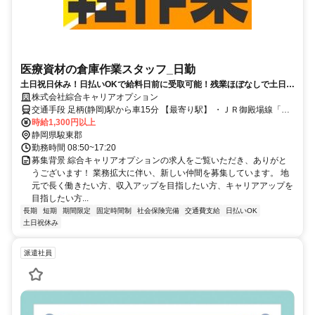
医療資材の倉庫作業スタッフ_日勤
土日祝日休み！日払いOKで給料日前に受取可能！残業ほぼなしで土日し
っかり休める職場
株式会社綜合キャリアオプション
交通手段 足柄(静岡)駅から車15分 【最寄り駅】 ・ＪＲ御殿場線「足
柄(静岡)駅」
時給1,300円以上
静岡県駿東郡
勤務時間 08:50~17:20
募集背景 綜合キャリアオプションの求人をご覧いただき、ありがと
うございます！ 業務拡大に伴い、新しい仲間を募集しています。 地
元で長く働きたい方、収入アップを目指したい方、キャリアアップを
目指したい方...
長期
短期
期間限定
固定時間制
社会保険完備
交通費支給
日払いOK
土日祝休み
派遣社員