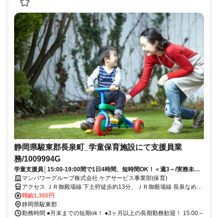
静岡県駿東郡長泉町_学童保育施設にて支援員業
務/1009994G
学童支援員│15:00-19:00間で1日4時間、短時間OK！＜週3～/実務未経
験OK＞日払いOK
マンパワーグループ株式会社 ケアサービス事業部(保育)
アクセス ＪＲ御殿場線 下土狩徒歩約13分、ＪＲ御殿場線 長泉なめり
東口徒歩約16分、ＪＲ東海道新幹線 三島北口徒歩約25分 車・バイク
時給1,300円
通勤OK(派遣先による)
静岡県駿東郡
勤務時間 ●月末までの短期ok！ ●3ヶ月以上の長期勤務歓迎！ 15:00～