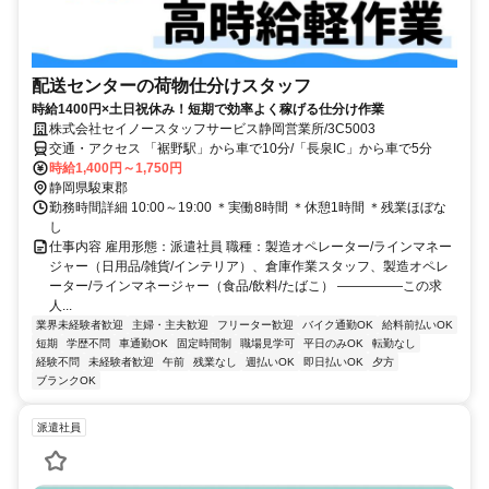
配送センターの荷物仕分けスタッフ
時給1400円×土日祝休み！短期で効率よく稼げる仕分け作業
株式会社セイノースタッフサービス静岡営業所/3C5003
交通・アクセス 「裾野駅」から車で10分/「長泉IC」から車で5分
時給1,400円～1,750円
静岡県駿東郡
勤務時間詳細 10:00～19:00 ＊実働8時間 ＊休憩1時間 ＊残業ほぼな
し
仕事内容 雇用形態：派遣社員 職種：製造オペレーター/ラインマネー
ジャー（日用品/雑貨/インテリア）、倉庫作業スタッフ、製造オペレ
ーター/ラインマネージャー（食品/飲料/たばこ） ―――――この求
人...
業界未経験者歓迎
主婦・主夫歓迎
フリーター歓迎
バイク通勤OK
給料前払いOK
短期
学歴不問
車通勤OK
固定時間制
職場見学可
平日のみOK
転勤なし
経験不問
未経験者歓迎
午前
残業なし
週払いOK
即日払いOK
夕方
ブランクOK
派遣社員