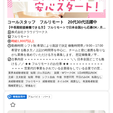
コールスタッフ フルリモート 20代30代活躍中
【中長期前提稼働できる方】 フルリモートで日本全国から応募OK♪ 月稼
働80時間で安定収入！
株式会社クラウドワークス
フルリモート
時給1,900円以上
勤務時間 シフト制 希望により面談で決定 稼働時間帯／9:00～17:00
希望する働き方／上記の時間帯を中心に、チームと密に連携を取りな
がら業務を進めていただける方を募集します。 想定稼働量／平...
仕事内容 ＝＝＝＝＝＝＝＝＝＝＝＝＝＝＝ ＼＼ 日本全国どこでも働
ける ／／ ★★ フルリモートのお仕事 ★★ ＝＝＝＝＝＝＝＝＝＝＝
＝＝＝＝ 営業代行事業をされている企業様をしている企業での営...
業界未経験者歓迎
短期（3ヵ月以内）
副業・WワークOK
1日4時間以内OK
主婦・主夫歓迎
短期
早朝
シフト自由
午後
学歴不問
平日のみOK
転勤なし
未経験者歓迎
フルリモート
経験者歓迎
ネイルOK
残業なし
有資格者歓迎
職種変更なし
研修あり
アルバイト・パート