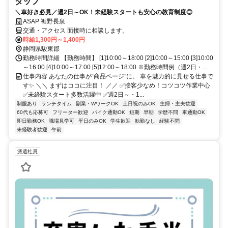
タッフ
＼車好き必見／週2日～OK！未経験スタートも安心の教育制度◎
ASAP 裾野長泉
交通・アクセス 面接時に相談します。
時給1,300円～1,400円
静岡県駿東郡
勤務時間詳細 【勤務時間】 [1]10:00～18:00 [2]10:00～15:00 [3]10:00
～16:00 [4]10:00～17:00 [5]12:00～18:00 ※勤務時間例（週2日・...
仕事内容 あなたの仕事が“商品ページ”に。 車を魅力的に見せる仕事で
す✨ ＼＼ まずはココに注目！ ／／ ✅️接客少なめ！コツコツ作業中心
✅️未経験スタート多数活躍中 ✅️週2日～・1...
制服あり
ランチタイム
副業・WワークOK
土日祝のみOK
主婦・主夫歓迎
60代も応募可
フリーター歓迎
バイク通勤OK
短期
早朝
学歴不問
車通勤OK
即日勤務OK
職場見学可
平日のみOK
学生歓迎
転勤なし
経験不問
未経験者歓迎
午前
派遣社員