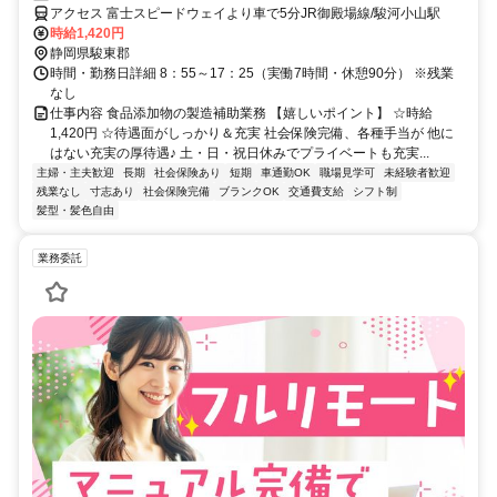
アクセス 富士スピードウェイより車で5分JR御殿場線/駿河小山駅
時給1,420円
静岡県駿東郡
時間・勤務日詳細 8：55～17：25（実働7時間・休憩90分） ※残業
なし
仕事内容 食品添加物の製造補助業務 【嬉しいポイント】 ☆時給
1,420円 ☆待遇面がしっかり＆充実 社会保険完備、各種手当が 他に
はない充実の厚待遇♪ 土・日・祝日休みでプライベートも充実...
主婦・主夫歓迎
長期
社会保険あり
短期
車通勤OK
職場見学可
未経験者歓迎
残業なし
寸志あり
社会保険完備
ブランクOK
交通費支給
シフト制
髪型・髪色自由
業務委託