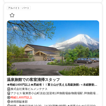
アルバイト・パート
温泉旅館での客室清掃スタッフ
★時給1400円以上★昇給有！！富士山が見える高級旅館♪＜未経験歓迎
＞週2日～1日4Hのみ！週払い制度あり
株式会社東海ビルメンテナス
アクセス 駿東郡小山町須走(送迎有)JR御殿場線/御殿場駅 JR御殿場線/
駿河小山駅
時給1,400円以上
静岡県駿東郡