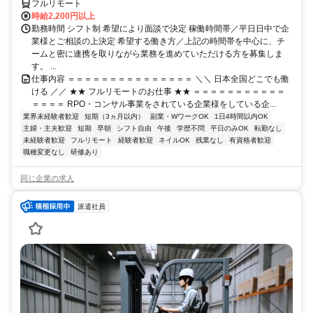
フルリモート
時給2,200円以上
勤務時間 シフト制 希望により面談で決定 稼働時間帯／平日日中で企
業様とご相談の上決定 希望する働き方／上記の時間帯を中心に、チ
ームと密に連携を取りながら業務を進めていただける方を募集しま
す。 ...
仕事内容 ＝＝＝＝＝＝＝＝＝＝＝＝＝＝＝ ＼＼ 日本全国どこでも働
ける ／／ ★★ フルリモートのお仕事 ★★ ＝＝＝＝＝＝＝＝＝＝＝
＝＝＝＝ RPO・コンサル事業をされている企業様をしている企...
業界未経験者歓迎
短期（3ヵ月以内）
副業・WワークOK
1日4時間以内OK
主婦・主夫歓迎
短期
早朝
シフト自由
午後
学歴不問
平日のみOK
転勤なし
未経験者歓迎
フルリモート
経験者歓迎
ネイルOK
残業なし
有資格者歓迎
職種変更なし
研修あり
同じ企業の求人
派遣社員