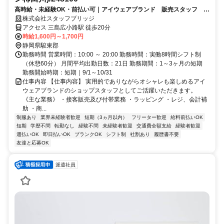
高時給・未経験OK・前払い可｜アイウェアブランド 販売スタッフ サ
ントムーン柿田川（交通費全額支給）
株式会社スタッフブリッジ
アクセス 三島広小路駅 徒歩20分
時給1,600円～1,700円
静岡県駿東郡
勤務時間 営業時間：10:00 ～ 20:00 勤務時間：実働8時間シフト制
（休憩60分） 月間平均出勤日数：21日 勤務期間：1～3ヶ月の短期
勤務開始時期：短期｜9/1～10/31
仕事内容 【仕事内容】 実用的でありながらオシャレも楽しめるアイ
ウェアブランドのショップスタッフとしてご活躍いただきます。
《主な業務》 ・接客販売及び付帯業務 ・ラッピング ・レジ、会計補
助 ・商...
制服あり
業界未経験者歓迎
短期（3ヵ月以内）
フリーター歓迎
給料前払いOK
短期
学歴不問
転勤なし
経験不問
未経験者歓迎
交通費全額支給
経験者歓迎
週払いOK
即日払いOK
ブランクOK
シフト制
社割あり
履歴書不要
友達と応募OK
派遣社員