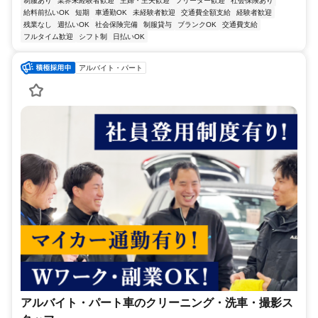
制服あり
業界未経験者歓迎
主婦・主夫歓迎
フリーター歓迎
社会保険あり
給料前払いOK
短期
車通勤OK
未経験者歓迎
交通費全額支給
経験者歓迎
残業なし
週払いOK
社会保険完備
制服貸与
ブランクOK
交通費支給
フルタイム歓迎
シフト制
日払いOK
アルバイト・パート
アルバイト・パート車のクリーニング・洗車・撮影ス