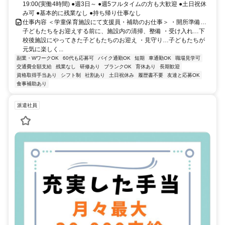
19:00(実働4時間) ●週3日～ ●週5フルタイムの方も大歓迎 ●土日祝休
み可 ●基本的に残業なし ●持ち帰り仕事なし
仕事内容 ＜学童保育施設にて支援員・補助のお仕事＞ ・開所準備…
子どもたちをお迎えする前に、施設内の清掃、整備 ・受け入れ…下
校後施設にやってきた子どもたちのお迎え ・見守り…子どもたちが
元気に楽しく...
副業・WワークOK
60代も応募可
バイク通勤OK
短期
車通勤OK
職場見学可
交通費全額支給
残業なし
研修あり
ブランクOK
育休あり
長期歓迎
資格取得手当あり
シフト制
社割あり
土日祝休み
履歴書不要
友達と応募OK
食事補助あり
派遣社員