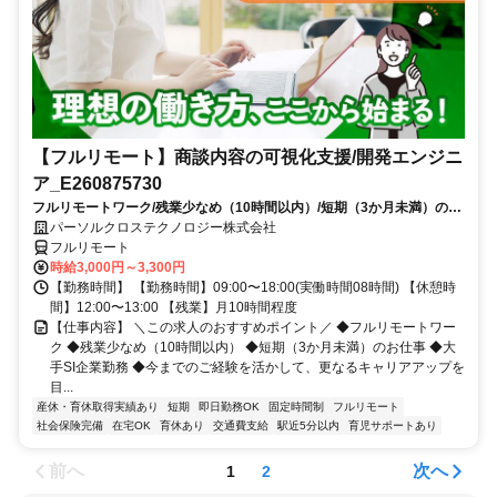
【フルリモート】商談内容の可視化支援/開発エンジニ
ア_E260875730
フルリモートワーク/残業少なめ（10時間以内）/短期（3か月未満）のお
仕事/大手SI企業勤務/今までのご経験を活かして、更なるキャリアアップ
パーソルクロステクノロジー株式会社
を目指せます
フルリモート
時給3,000円～3,300円
【勤務時間】 【勤務時間】09:00〜18:00(実働時間08時間) 【休憩時
間】12:00〜13:00 【残業】月10時間程度
【仕事内容】 ＼この求人のおすすめポイント／ ◆フルリモートワー
ク ◆残業少なめ（10時間以内） ◆短期（3か月未満）のお仕事 ◆大
手SI企業勤務 ◆今までのご経験を活かして、更なるキャリアアップを
目...
産休・育休取得実績あり
短期
即日勤務OK
固定時間制
フルリモート
社会保険完備
在宅OK
育休あり
交通費支給
駅近5分以内
育児サポートあり
前へ
次へ
1
2