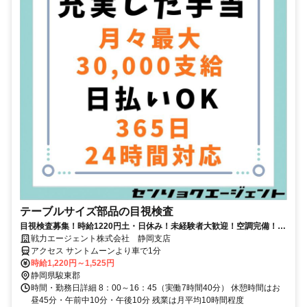
テーブルサイズ部品の目視検査
目視検査募集！時給1220円土・日休み！未経験者大歓迎！空調完備！涼
しい環境です。
戦力エージェント株式会社 静岡支店
アクセス サントムーンより車で1分
時給1,220円～1,525円
静岡県駿東郡
時間・勤務日詳細 8：00～16：45（実働7時間40分） 休憩時間はお
昼45分・午前中10分・午後10分 残業は月平均10時間程度