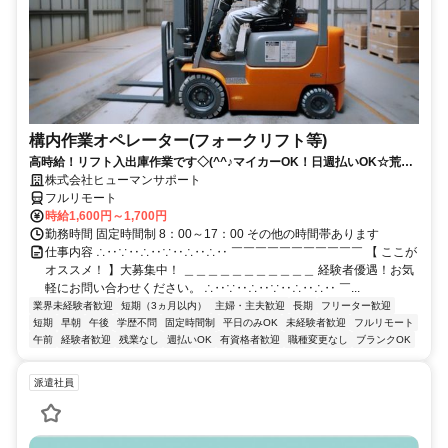
構内作業オペレーター(フォークリフト等)
高時給！リフト入出庫作業です◇(^^♪マイカーOK！日週払いOK☆荒本
駅★【シゴト№0619】
株式会社ヒューマンサポート
フルリモート
時給1,600円～1,700円
勤務時間 固定時間制 8：00～17：00 その他の時間帯あります
仕事内容 ∴‥∵‥∴‥∵‥∴‥∴‥ ￣￣￣￣￣￣￣￣￣￣￣ 【 ここが
オススメ！ 】大募集中！ ＿＿＿＿＿＿＿＿＿＿＿ 経験者優遇！お気
軽にお問い合わせください。 ∴‥∵‥∴‥∵‥∴‥∴‥ ￣...
業界未経験者歓迎
短期（3ヵ月以内）
主婦・主夫歓迎
長期
フリーター歓迎
短期
早朝
午後
学歴不問
固定時間制
平日のみOK
未経験者歓迎
フルリモート
午前
経験者歓迎
残業なし
週払いOK
有資格者歓迎
職種変更なし
ブランクOK
派遣社員