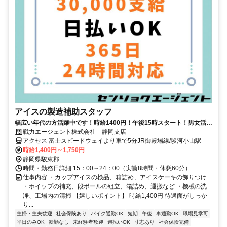
アイスの製造補助スタッフ
幅広い年代の方活躍中です！時給1400円！午後15時スタート！男女活躍
中！未経験者OK！土日祝日休み
戦力エージェント株式会社 静岡支店
アクセス 富士スピードウェイより車で5分JR御殿場線/駿河小山駅
時給1,400円～1,750円
静岡県駿東郡
時間・勤務日詳細 15：00～24：00（実働8時間・休憩60分）
仕事内容 ・カップアイスの検品、箱詰め、アイスケーキの飾りつけ
・ホイップの補充、段ボールの組立、箱詰め、運搬など ・機械の洗
浄、工場内の清掃 【嬉しいポイント】 時給1,400円 待遇面がしっか
り...
主婦・主夫歓迎
社会保険あり
バイク通勤OK
短期
午後
車通勤OK
職場見学可
平日のみOK
転勤なし
未経験者歓迎
週払いOK
寸志あり
社会保険完備