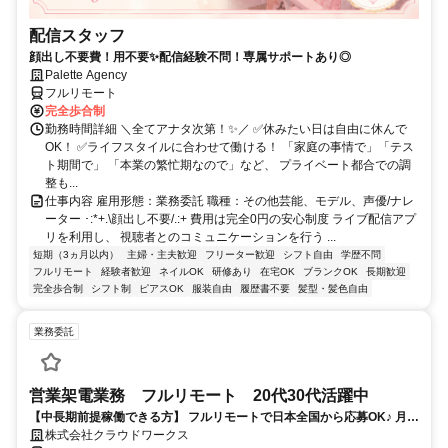
配信スタッフ
顔出し不要費！用不要✨配信経験不問！専属サポートあり◎
Palette Agency
フルリモート
完全歩合制
勤務時間詳細 ＼全てアナタ次第！✨／ ✅休みたい日は自由に休んで
OK！ ✅ライフスタイルに合わせて働ける！ 「家庭の事情で」「テス
ト期間で」 「本業の繁忙期なので」など、 プライベート都合での調
整も...
仕事内容 雇用形態：業務委託 職種：その他芸能、モデル、声優/ナレ
ーター ･:*+.\顔出し不要/.:+ 費用は完全0円の安心制度 ライブ配信アプ
リを利用し、 視聴者とのコミュニケーションを行う ...
短期（3ヵ月以内）
主婦・主夫歓迎
フリーター歓迎
シフト自由
学歴不問
フルリモート
経験者歓迎
ネイルOK
研修あり
在宅OK
ブランクOK
長期歓迎
完全歩合制
シフト制
ピアスOK
服装自由
履歴書不要
髪型・髪色自由
業務委託
営業架電業務 フルリモート 20代30代活躍中
【中長期前提稼働できる方】 フルリモートで日本全国から応募OK♪ 月稼
働40時間で安定収入！
株式会社クラウドワークス