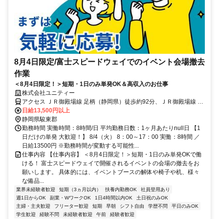
8月4日限定/富士スピードウェイでのイベント会場撤去
作業
＜8月4日限定！＞短期・1日のみ単発OK＆高収入のお仕事
株式会社ユニティー
アクセス ＪＲ御殿場線 足柄（静岡県）徒歩約92分、ＪＲ御殿場線 駿
河小山徒歩約95分、ＪＲ御殿場線 御殿場富士山口徒歩約109分
日給13,500円以上
JR「御殿場」駅～車20分☆御殿場駅集合を予定しております。
静岡県駿東郡
勤務時間 実働時間：8時間/日 平均勤務日数：1ヶ月あたりnull日 【1
日だけの単発 大歓迎！】 8/4（火） 8：00～17：00 実働：8時間 ／
日給13500円 ※勤務時間が変動する可能性...
仕事内容 【仕事内容】 ＜8月4日限定！＞短期・1日のみ単発OKで働
ける！ 富士スピードウェイで開催されるイベントの会場の撤去をお
願いします。 具体的には、イベントブースの解体や椅子や机、様々
な備品...
業界未経験者歓迎
短期（3ヵ月以内）
扶養内勤務OK
社員登用あり
週1日からOK
副業・WワークOK
1日4時間以内OK
土日祝のみOK
主婦・主夫歓迎
フリーター歓迎
短期
早朝
シフト自由
学歴不問
平日のみOK
学生歓迎
経験不問
未経験者歓迎
午前
経験者歓迎