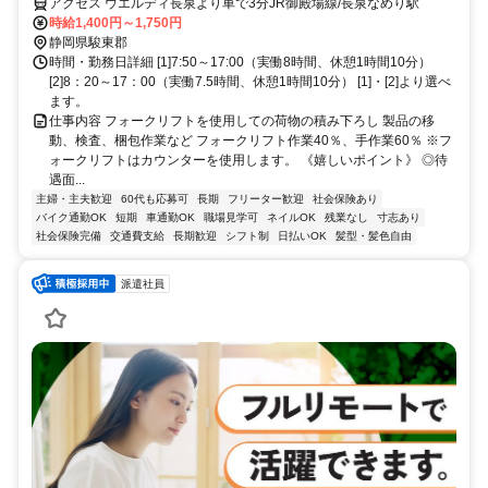
アクセス ウエルディ長泉より車で3分JR御殿場線/長泉なめり駅
時給1,400円～1,750円
静岡県駿東郡
時間・勤務日詳細 [1]7:50～17:00（実働8時間、休憩1時間10分）
[2]8：20～17：00（実働7.5時間、休憩1時間10分） [1]・[2]より選べ
ます。
仕事内容 フォークリフトを使用しての荷物の積み下ろし 製品の移
動、検査、梱包作業など フォークリフト作業40％、手作業60％ ※フ
ォークリフトはカウンターを使用します。 《嬉しいポイント》 ◎待
遇面...
主婦・主夫歓迎
60代も応募可
長期
フリーター歓迎
社会保険あり
バイク通勤OK
短期
車通勤OK
職場見学可
ネイルOK
残業なし
寸志あり
社会保険完備
交通費支給
長期歓迎
シフト制
日払いOK
髪型・髪色自由
派遣社員