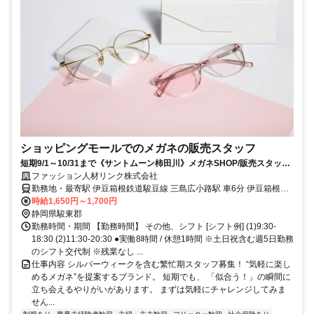
ショッピングモールでのメガネの販売スタッフ
短期9/1～10/31まで《サントムーン柿田川》メガネSHOP/販売スタッフ
▼高時給1650～1700円！前払いあり
ファッション人材リンク株式会社
勤務地・最寄駅 伊豆箱根鉄道駿豆線 三島広小路駅 車6分 伊豆箱根鉄
道駿豆線 三島田町駅 車11分 JR東海道本線(熱海～浜松) 三島駅 車12
時給1,650円～1,700円
分
静岡県駿東郡
勤務時間・期間 【勤務時間】 その他、シフト [シフト例] (1)9:30-
18:30 (2)11:30-20:30 ●実働8時間 / 休憩1時間 ※土日祝含む週5日勤務
のシフト交代制 ※残業なし ...
仕事内容 シルバーウィークを含む繁忙期スタッフ募集！ “気軽に楽し
めるメガネ”を提案するブランド。 短期でも、 「似合う！」の瞬間に
立ち会えるやりがいがあります。 まずは気軽にチャレンジしてみま
せん...