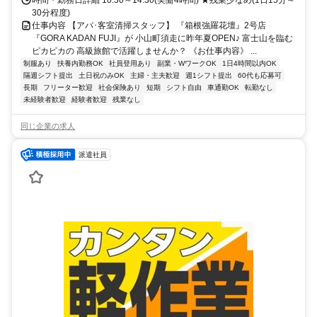
時間・勤務日詳細 10:30～14:30(実働4時間) ★残業少なめ(1日15分～
30分程度)
仕事内容 【アパ･客室清掃スタッフ】 『箱根強羅花壇』2号店
『GORA KADAN FUJI』が 小山町須走に昨年夏OPEN♪ 富士山を臨む
ピカピカの 高級旅館で活躍しませんか？ 《お仕事内容》 ...
制服あり
扶養内勤務OK
社員登用あり
副業・WワークOK
1日4時間以内OK
隔週シフト提出
土日祝のみOK
主婦・主夫歓迎
週1シフト提出
60代も応募可
長期
フリーター歓迎
社会保険あり
短期
シフト自由
車通勤OK
転勤なし
未経験者歓迎
経験者歓迎
残業なし
同じ企業の求人
派遣社員