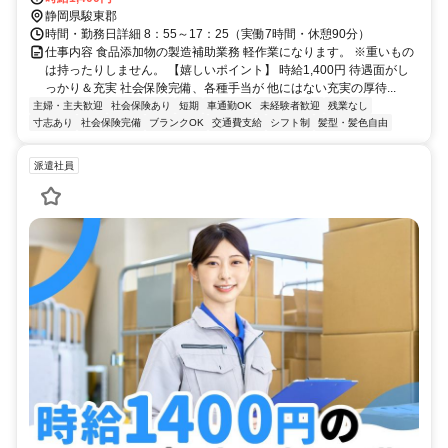
静岡県駿東郡
時間・勤務日詳細 8：55～17：25（実働7時間・休憩90分）
仕事内容 食品添加物の製造補助業務 軽作業になります。 ※重いもの
は持ったりしません。 【嬉しいポイント】 時給1,400円 待遇面がし
っかり＆充実 社会保険完備、各種手当が 他にはない充実の厚待...
主婦・主夫歓迎
社会保険あり
短期
車通勤OK
未経験者歓迎
残業なし
寸志あり
社会保険完備
ブランクOK
交通費支給
シフト制
髪型・髪色自由
派遣社員