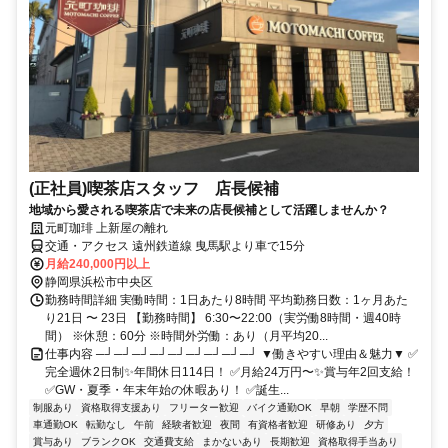
(正社員)喫茶店スタッフ 店長候補
地域から愛される喫茶店で未来の店長候補として活躍しませんか？
元町珈琲 上新屋の離れ
交通・アクセス 遠州鉄道線 曳馬駅より車で15分
月給240,000円以上
静岡県浜松市中央区
勤務時間詳細 実働時間：1日あたり8時間 平均勤務日数：1ヶ月あた
り21日 〜 23日 【勤務時間】 6:30〜22:00（実労働8時間・週40時
間） ※休憩：60分 ※時間外労働：あり（月平均20...
仕事内容 ─┘─┘─┘─┘─┘─┘─┘─┘─┘ ▼働きやすい理由＆魅力▼ ✅
完全週休2日制✨年間休日114日！ ✅月給24万円〜✨賞与年2回支給！
✅GW・夏季・年末年始の休暇あり！ ✅誕生...
制服あり
資格取得支援あり
フリーター歓迎
バイク通勤OK
早朝
学歴不問
車通勤OK
転勤なし
午前
経験者歓迎
夜間
有資格者歓迎
研修あり
夕方
賞与あり
ブランクOK
交通費支給
まかないあり
長期歓迎
資格取得手当あり