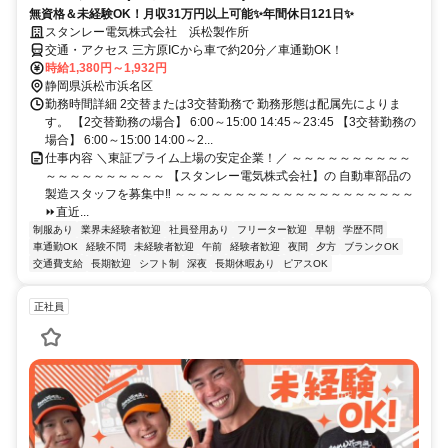
無資格＆未経験OK！月収31万円以上可能✨年間休日121日✨
スタンレー電気株式会社 浜松製作所
交通・アクセス 三方原ICから車で約20分／車通勤OK！
時給1,380円～1,932円
静岡県浜松市浜名区
勤務時間詳細 2交替または3交替勤務で 勤務形態は配属先によりま
す。 【2交替勤務の場合】 6:00～15:00 14:45～23:45 【3交替勤務の
場合】 6:00～15:00 14:00～2...
仕事内容 ＼東証プライム上場の安定企業！／ ～～～～～～～～～～
～～～～～～～～～～ 【スタンレー電気株式会社】の 自動車部品の
製造スタッフを募集中‼ ～～～～～～～～～～～～～～～～～～～～
⏩直近...
制服あり
業界未経験者歓迎
社員登用あり
フリーター歓迎
早朝
学歴不問
車通勤OK
経験不問
未経験者歓迎
午前
経験者歓迎
夜間
夕方
ブランクOK
交通費支給
長期歓迎
シフト制
深夜
長期休暇あり
ピアスOK
正社員