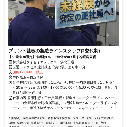
プリント基板の製造ラインスタッフ(2交代制)
【39歳未満限定】未経験OK｜9連休が年3回｜冷暖房完備
株式会社タイセイエレックス 浜北工場
交通・アクセス 遠州鉄道「浜北駅」より車11分
月給198,840円以上
静岡県浜松市浜名区
勤務時間詳細 実働時間：1日あたり8時間 平均勤務日数：1ヶ月あた
り20日 〜 22日 ①8:00～17:00 ③20:00～翌5:00 ■2交代制 └昼勤、夜
勤は2週間交代です
仕事内容 雇用形態：正社員 職種：製造オペレーター/ラインマネージ
ャー（鉄鋼/非鉄金属/金属製品）、機械製造オペレーター/ラインマネ
ージャー、半導体製造オペレーター/ラインマネージャー ＊‥‥＊‥
...
制服あり
業界未経験者歓迎
資格取得支援あり
フリーター歓迎
バイク通勤OK
早朝
学歴不問
車通勤OK
転勤なし
経験不問
未経験者歓迎
午前
夜間