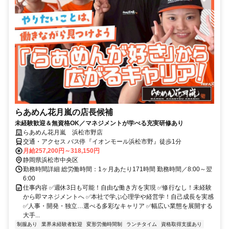
らあめん花月嵐の店長候補
未経験歓迎＆無資格OK／マネジメントが学べる充実研修あり
らあめん花月嵐 浜松市野店
交通・アクセス バス停『イオンモール浜松市野』徒歩1分
月給257,200円～318,150円
静岡県浜松市中央区
勤務時間詳細 総労働時間：1ヶ月あたり171時間 勤務時間／8:00～翌
6:00
仕事内容 ✅週休3日も可能！自由な働き方を実現 ✅修行なし！未経験
から即マネジメントへ ✅本社で学ぶ心理学や経営学！自己成長を実感
✅人事・開発・独立…選べる多彩なキャリア ✅幅広い業態を展開する
大手...
制服あり
業界未経験者歓迎
変形労働時間制
ランチタイム
資格取得支援あり