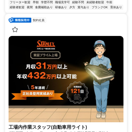
フリーター歓迎
早朝
学歴不問
職場見学可
経験不問
未経験者歓迎
午前
経験者歓迎
夜間
食費補助あり
研修あり
夕方
賞与あり
ブランクOK
育休あり
契約社員
工場内作業スタッフ(自動車用ライト)