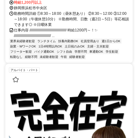
時給1,200円以上
静岡県浜松市中央区
勤務時間詳細 ①8:30～18:00（昼休憩あり） ②8:30～12:00 ③12:00
～18:00（午後休憩10分） ※勤務時間、日数（週2日～5日）等応相談
できます◎ ※日曜休業
仕事内容 //////////////////////////////////////// 時給1200円～！✨
//////////////////////////////////////// ...
業界未経験者歓迎
ランチタイム
扶養内勤務OK
社員登用あり
週1日からOK
副業・WワークOK
1日4時間以内OK
土日祝のみOK
主婦・主夫歓迎
フリーター歓迎
バイク通勤OK
シフト自由
学歴不問
車通勤OK
学生歓迎
転勤なし
経験不問
未経験者歓迎
午前
経験者歓迎
アルバイト・パート