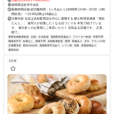
月給320,000円～600,000円
静岡県浜松市中央区
勤務時間詳細 総労働時間：1ヶ月あたり160時間 14:00～25:00（1時
間休憩） ＊22:00以降は18歳以上
仕事内容 当店は浜松駅周辺を中心に展開する 郷土料理居酒屋「濱松
たんと」。 遠州人が自慢したくなる店づくりを 本気で続けていま
す。 連日多くのお客様にご来店いただく 活気ある店舗です。 正直、
暇で...
業界未経験者歓迎
主婦・主夫歓迎
資格取得支援あり
フリーター歓迎
学歴不問
職場見学可
転勤なし
経験不問
未経験者歓迎
夜間
研修あり
夕方
ブランクOK
交通費支給
駅近5分以内
資格取得手当あり
シフト制
深夜
長期休暇あり
服装自由
正社員