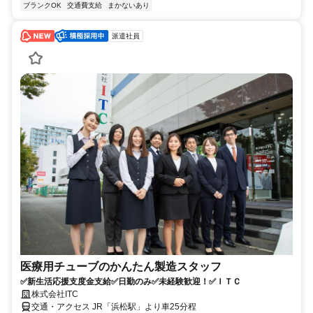
ブランクOK
交通費支給
まかないあり
派遣社員
医療用チューブのかんたん製造スタッフ
✅新生活応援支度金支給✅日勤のみ✅未経験歓迎！✅ＩＴＣ
株式会社ITC
交通・アクセス JR「浜松駅」より車25分程