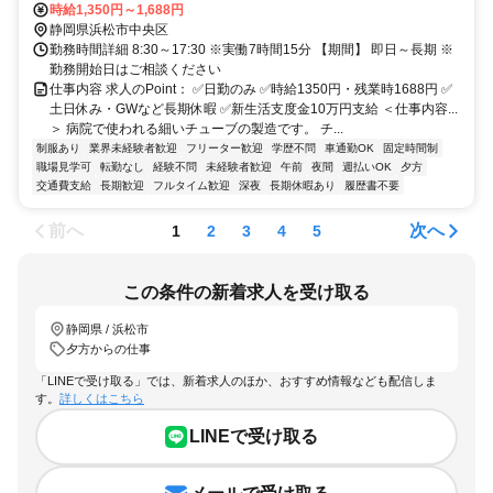
時給1,350円～1,688円
静岡県浜松市中央区
勤務時間詳細 8:30～17:30 ※実働7時間15分 【期間】 即日～長期 ※
勤務開始日はご相談ください
仕事内容 求人のPoint： ✅日勤のみ ✅時給1350円・残業時1688円 ✅
土日休み・GWなど長期休暇 ✅新生活支度金10万円支給 ＜仕事内容...
＞ 病院で使われる細いチューブの製造です。 チ...
制服あり
業界未経験者歓迎
フリーター歓迎
学歴不問
車通勤OK
固定時間制
職場見学可
転勤なし
経験不問
未経験者歓迎
午前
夜間
週払いOK
夕方
交通費支給
長期歓迎
フルタイム歓迎
深夜
長期休暇あり
履歴書不要
前へ
次へ
1
2
3
4
5
この条件の新着求人を受け取る
静岡県 / 浜松市
夕方からの仕事
「LINEで受け取る」では、新着求人のほか、おすすめ情報なども配信しま
す。
詳しくはこちら
LINEで受け取る