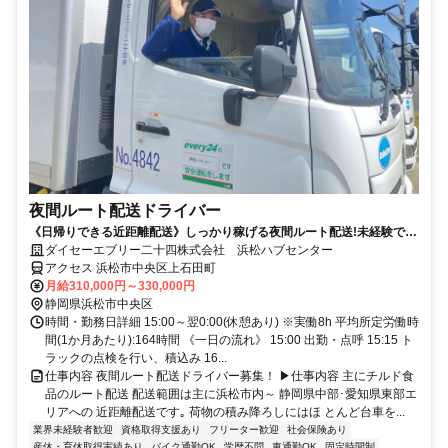
夜間ルート配送ドライバー
《日帰りできる近距離配送》しっかり稼げる夜間ルート配送!未経験でも
月給31万円から!経験･学歴一切不問!
ダイセーエブリー二十四株式会社 浜松ハブセンター
アクセス 浜松市中央区上石田町
月給310,000円～330,000円
静岡県浜松市中央区
時間・勤務日詳細 15:00～翌0:00(休憩あり) ※実働8h 平均所定労働時
間(1か月あたり):164時間 《一日の流れ》 15:00 出勤・点呼 15:15 ト
ラックの点検を行い、積込み 16...
仕事内容 夜間ルート配送ドライバー募集！ ▶仕事内容 主にチルド食
品のルート配送 配送範囲は主に浜松市内～ 静岡県中部･愛知県東部エ
リアへの 近距離配送です｡ 荷物の積み降ろしにはほ とんど台車を...
業界未経験者歓迎
資格取得支援あり
フリーター歓迎
社会保険あり
産休・育休取得実績あり
バイク通勤OK
学歴不問
車通勤OK
固定時間制