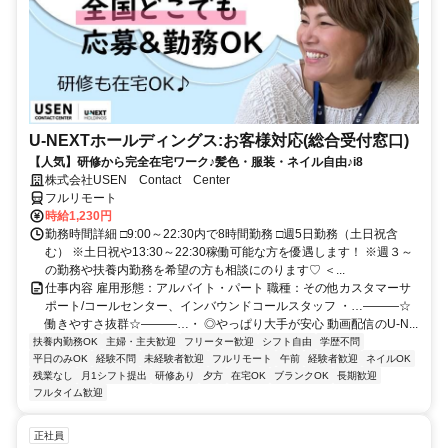
U-NEXTホールディングス:お客様対応(総合受付窓口)
【人気】研修から完全在宅ワーク♪髪色・服装・ネイル自由♪i8
株式会社USEN Contact Center
フルリモート
時給1,230円
勤務時間詳細 □9:00～22:30内で8時間勤務 □週5日勤務（土日祝含
む） ※土日祝や13:30～22:30稼働可能な方を優遇します！ ※週３～
の勤務や扶養内勤務を希望の方も相談にのります♡ ＜...
仕事内容 雇用形態：アルバイト・パート 職種：その他カスタマーサ
ポート/コールセンター、インバウンドコールスタッフ ・…―――☆
働きやすさ抜群☆―――…・ ◎やっぱり大手が安心 動画配信のU-N...
扶養内勤務OK
主婦・主夫歓迎
フリーター歓迎
シフト自由
学歴不問
平日のみOK
経験不問
未経験者歓迎
フルリモート
午前
経験者歓迎
ネイルOK
残業なし
月1シフト提出
研修あり
夕方
在宅OK
ブランクOK
長期歓迎
フルタイム歓迎
正社員