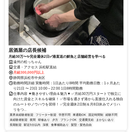
居酒屋の店長候補
月給30万〜✨完全週休2日✅港直送の鮮魚と店舗経営を学べる
遠州の松っちゃん
交通・アクセス 浜松駅直結
月給300,000円以上
静岡県浜松市中央区
勤務時間詳細 実働時間：1日あたり8時間 平均勤務日数：1ヶ月あた
り21日 〜 23日 10:00～22:00 1日8時間勤務
仕事内容 ▼働きやすい理由＆魅力▼ ✅月給30万円スタートで独立に
向けた資金とスキルを確保！ ✅市場を通さず港から直接仕入れる独自
のルートやノウハウを習得！ ✅完全週休2日制＆月8日休みでメリハ
リをつ...
業界未経験者歓迎
フリーター歓迎
学歴不問
車通勤OK
固定時間制
経験不問
未経験者歓迎
夜間
研修あり
夕方
ブランクOK
交通費支給
まかないあり
長期歓迎
駅近5分以内
深夜
食事補助あり
髪型・髪色自由