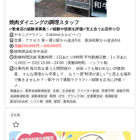
焼肉ダイニングの調理スタッフ
✅飲食店の経験者募集！✅経験や技術を評価✅支え合うお店作り◎
ヤキニク×ワイン Calvino(カルビーノ)
交通・アクセス 第一通り駅から徒歩5分、新浜松駅から徒歩6分
月給250,000円～350,000円
静岡県浜松市中央区
勤務時間詳細 実働時間：1日あたり8時間 平均勤務日数：1ヶ月あた
り20日 〜 23日 15:00～24:00（実働8時間） ✅シフト制
仕事内容 毎日気を遣う人間関係や、 頑張っても報われない評価制
度。 そんな環境から卒業して、 もう一度"料理が楽しい"と思える場所
で働きませんか？ ✅駅チカで通勤ラクラク♪ ✅経験を正当に評価 ✅
メ...
制服あり
業界未経験者歓迎
主婦・主夫歓迎
フリーター歓迎
学歴不問
経験不問
未経験者歓迎
経験者歓迎
夜間
夕方
ブランクOK
交通費支給
長期歓迎
駅近5分以内
シフト制
深夜
髪型・髪色自由
正社員