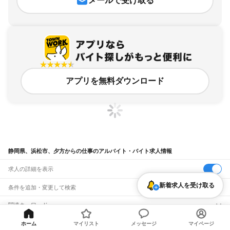
メールで受け取る
アプリを無料ダウンロード
静岡県、浜松市、夕方からの仕事のアルバイト・バイト求人情報
求人の詳細を表示
新着求人を受け取る
条件を追加・変更して検索
市区町村を追加・変更
関連キーワード
完全在宅ワーク 全国
シール貼り 在宅
現在地周辺
ガチャガチャ
犬カフェ
静岡県
駅を追加・変更
ホーム
マイリスト
メッセージ
マイページ
バイトTOP
静岡県
浜松市
夕方からの仕事のアルバイト・バイト・求人
静岡県
すべて