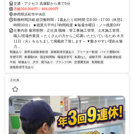
交通・アクセス 高塚駅から車で5分
月給300,000円～465,000円
静岡県浜松市中央区
勤務時間詳細 総労働時間：1週あたり40時間 ⏰8:00～17:00（休憩1
時間30分） ★残業月平均17時間程度 ★毎週水曜日：ノー残業DAY
仕事内容 雇用形態：正社員 職種：管工事施工管理、土木施工管理、
職人/現場作業員 ～たくさんの方からご応募いただいているため ８月
11日（火）をもちまして掲載終了致します～ ▼働きやすい理由＆魅
力...
制服あり
業界未経験者歓迎
資格取得支援あり
フリーター歓迎
バイク通勤OK
学歴不問
車通勤OK
固定時間制
職場見学可
転勤なし
経験不問
未経験者歓迎
午前
研修あり
夕方
賞与あり
ブランクOK
交通費支給
長期歓迎
資格取得手当あり
正社員