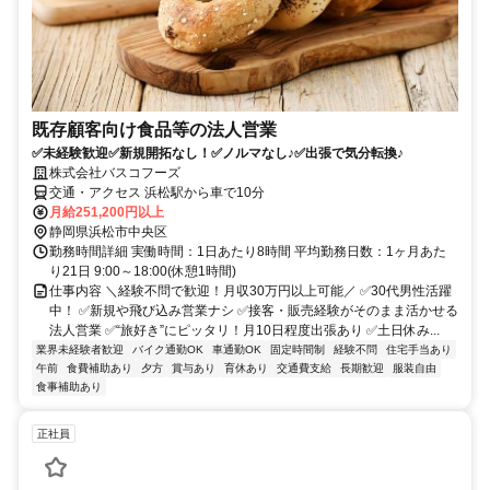
既存顧客向け食品等の法人営業
✅未経験歓迎✅新規開拓なし！✅ノルマなし♪✅出張で気分転換♪
株式会社バスコフーズ
交通・アクセス 浜松駅から車で10分
月給251,200円以上
静岡県浜松市中央区
勤務時間詳細 実働時間：1日あたり8時間 平均勤務日数：1ヶ月あた
り21日 9:00～18:00(休憩1時間)
仕事内容 ＼経験不問で歓迎！月収30万円以上可能／ ✅30代男性活躍
中！ ✅新規や飛び込み営業ナシ ✅接客・販売経験がそのまま活かせる
法人営業 ✅“旅好き”にピッタリ！月10日程度出張あり ✅土日休み...
業界未経験者歓迎
バイク通勤OK
車通勤OK
固定時間制
経験不問
住宅手当あり
午前
食費補助あり
夕方
賞与あり
育休あり
交通費支給
長期歓迎
服装自由
食事補助あり
正社員