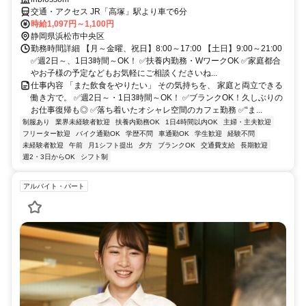
交通・アクセス JR「高塚」駅より車で6分
時給1,097円～1,100円
静岡県浜松市中央区
勤務時間詳細 【月～金曜、祝日】8:00～17:00 【土日】9:00～21:00
✅週2日～、1日3時間～OK！ ✅扶養内勤務・WワークOK ✅家庭都合
やお子様の予定などもお気軽にご相談くださいね...
仕事内容 「また飲食をやりたい」 その気持ちを、 家庭と両立できる
働き方で。 ✅週2日～・1日3時間～OK！ ✅ブランクOK！久しぶりの
お仕事復帰も◎ ✅落ち着いたオシャレ空間のカフェ勤務 ✅“ま...
制服あり
業界未経験者歓迎
扶養内勤務OK
1日4時間以内OK
主婦・主夫歓迎
フリーター歓迎
バイク通勤OK
学歴不問
車通勤OK
学生歓迎
経験不問
未経験者歓迎
午前
月1シフト提出
夕方
ブランクOK
交通費支給
長期歓迎
週2・3日からOK
シフト制
アルバイト・パート