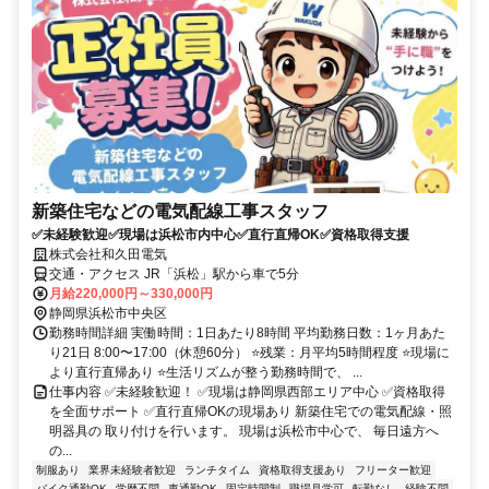
新築住宅などの電気配線工事スタッフ
✅未経験歓迎✅現場は浜松市内中心✅直行直帰OK✅資格取得支援
株式会社和久田電気
交通・アクセス JR「浜松」駅から車で5分
月給220,000円～330,000円
静岡県浜松市中央区
勤務時間詳細 実働時間：1日あたり8時間 平均勤務日数：1ヶ月あた
り21日 8:00〜17:00（休憩60分） ⭐残業：月平均5時間程度 ⭐現場に
より直行直帰あり ⭐生活リズムが整う勤務時間で、 ...
仕事内容 ✅未経験歓迎！ ✅現場は静岡県西部エリア中心 ✅資格取得
を全面サポート ✅直行直帰OKの現場あり 新築住宅での電気配線・照
明器具の 取り付けを行います。 現場は浜松市中心で、 毎日遠方へ
の...
制服あり
業界未経験者歓迎
ランチタイム
資格取得支援あり
フリーター歓迎
バイク通勤OK
学歴不問
車通勤OK
固定時間制
職場見学可
転勤なし
経験不問