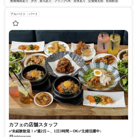
食費補助あり
夕方
賞与あり
ブランクOK
育休あり
交通費支給
長期歓迎
アルバイト・パート
カフェの店舗スタッフ
✅未経験歓迎！✅週2日～、1日3時間～OK✅主婦活躍中♪
inblossom