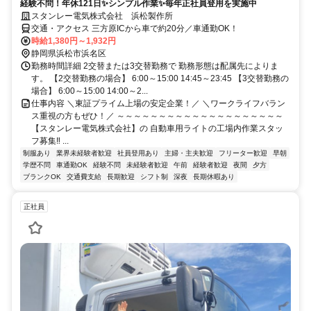
経験不問！年休121日✨シンプル作業✨毎年正社員登用を実施中
スタンレー電気株式会社 浜松製作所
交通・アクセス 三方原ICから車で約20分／車通勤OK！
時給1,380円～1,932円
静岡県浜松市浜名区
勤務時間詳細 2交替または3交替勤務で 勤務形態は配属先によりま
す。 【2交替勤務の場合】 6:00～15:00 14:45～23:45 【3交替勤務の
場合】 6:00～15:00 14:00～2...
仕事内容 ＼東証プライム上場の安定企業！／ ＼ワークライフバラン
ス重視の方もぜひ！／ ～～～～～～～～～～～～～～～～～～～～
【スタンレー電気株式会社】の 自動車用ライトの工場内作業スタッ
フ募集‼ ...
制服あり
業界未経験者歓迎
社員登用あり
主婦・主夫歓迎
フリーター歓迎
早朝
学歴不問
車通勤OK
経験不問
未経験者歓迎
午前
経験者歓迎
夜間
夕方
ブランクOK
交通費支給
長期歓迎
シフト制
深夜
長期休暇あり
正社員