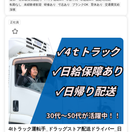
転勤なし
未経験者歓迎
研修あり
寸志あり
ブランクOK
育休あり
交通費支給
深夜
正社員
4tトラック運転手_ドラッグストア配送ドライバー_日