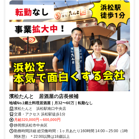
濱松たんと 居酒屋の店長候補
地域No.1郷土料理居酒屋｜月32〜60万｜転勤なし
濱松たんと 浜松駅南口中央店
交通・アクセス 浜松駅徒歩1分
月給320,000円～600,000円
静岡県浜松市中央区
勤務時間詳細 総労働時間：1ヶ月あたり160時間 14:00～25:00（1時
間休憩） ＊22:00以降は18歳以上