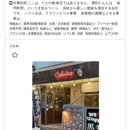
仕事内容 ここは、ただの飲食店ではありません。 濱松たんとは 「遠
州料理」という文化をつくり、 浜松から新しい価値を発信する会社
です。 ハワイ出店、クラフトビール事業、 新業態の展開など今も事
業は...
制服あり
業界未経験者歓迎
主婦・主夫歓迎
資格取得支援あり
フリーター歓迎
学歴不問
職場見学可
転勤なし
経験者歓迎
夜間
研修あり
夕方
賞与あり
ブランクOK
交通費支給
駅近5分以内
シフト制
深夜
長期休暇あり
ピアスOK
正社員