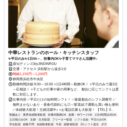
中華レストランのホール・キッチンスタッフ
✨平日のみ✨1日4h～、扶養内OK✨子育てママさん活躍中♪
鼎's(ディンズ)byJINDINROU
交通・アクセス 浜松駅から徒歩1分
時給1,150円～1,200円
静岡県浜松市中央区
勤務時間詳細 9:00～16:00 ⭐1日4時間～勤務OK！ ⭐平日のみで週3日
～応相談！ ⭐子どもの行事や家の用事など、 都合に応じてシフトは柔
軟に対応します。
仕事内容 ✅平日だけの短時間シフト！ ✅家庭都合のシフト調整可 ✅
無料まかないあり・昼食代節約にも◎ ✅駅直結で通勤も買い物も便利
✅未経験大歓迎！主婦活躍中♪ ⭐お電話応募も大歓迎！ 【TEL】0...
制服あり
業界未経験者歓迎
扶養内勤務OK
副業・WワークOK
1日4時間以内OK
土日祝のみOK
主婦・主夫歓迎
フリーター歓迎
シフト自由
平日のみOK
学生歓迎
経験不問
未経験者歓迎
午前
経験者歓迎
月1シフト提出
夕方