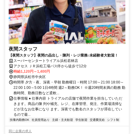
夜間スタッフ
【夜間スタッフ】夜間の品出し・陳列・レジ業務♪未経験者大歓迎！
スーパーセンタートライアル浜松若林店
アクセス ＪＲ浜松工場バス停から徒歩で12分
時給1,120円～1,400円
静岡県浜松市中央区
時間帯 夕方・夜、深夜・早朝 勤務曜日・時間 17:00～21:00 18:00～
22:00 1:00～5:00 1日4時間 週2～勤務OK！ ※週20時間未満の勤務 勤
務時間、勤務日数など柔軟...
仕事情報 ● 仕事内容 トライアルの店舗で夜間作業を担当していただ
きます。商品の陳 列や補充、レジ、在庫管理、発注、作業場清掃な
どが主なお仕事になり ます。深夜でも数名のスタッフが滞在してい
るので最...
扶養内勤務OK
社員登用あり
主婦・主夫歓迎
学生歓迎
交通費支給
シフト制
同じ企業の求人