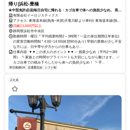
帰り|浜松‐豊橋
★中型免許必須|毎日自宅に帰れる・カゴ台車で体への負担少なめ。 長く
活躍できる近場ルート配送です。
有限会社イーロジスティクス
アクセス: 東海道本線(熱海−米原)天竜川駅より車6分 東海道本線(熱海
−米原)豊田町駅より車14分 東海道新幹線浜松駅より車16分 東海道本
日給13,000円以上
線(熱海−米原)浜松駅より車16分 遠州鉄道八幡駅より車17分
静岡県浜松市中央区
勤務時間・曜日: * 平均残業時間2～3時間 * 一定の単位期間(1年単位)
の変形労働時間制 * 4:00~14:00(休憩90分あり) 早朝の業務が少し不安
な方には、日中帯や夕方からの仕事もあり...
仕事内容: ▼▼この求人のポイント▼▼ ✅ 残業少なめ（平均2〜3時
間） ┗ 家族との時間やプライベートも大切にしながら働けます。 ✅
カゴ台車での積み下ろしだから体への負担少なめ！ ┗ 手...
即日勤務OK
交通費支給
シフト制
正社員