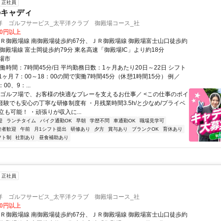
正社員
のキャディ
洋 ゴルフサービス_太平洋クラブ 御殿場コース_社
00円以上
ＪＲ御殿場線 南御殿場徒歩約67分、ＪＲ御殿場線 御殿場富士山口徒歩約
御殿場線 富士岡徒歩約79分 東名高速「御殿場IC」より約18分
場市
働時間：7時間45分/日 平均勤務日数：1ヶ月あたり20日～22日 シフト
ヶ月 7：00～18：00の間で実働7時間45分（休憩1時間15分） 例／
00、9：...
＼ゴルフ場で、お客様の快適なプレーを支えるお仕事／ <この仕事のポイ
経験でも安心の丁寧な研修制度有 ・月残業時間3.5h/と少なめ/プライベ
も可能！ ・頑張りが収入に...
迎
ランチタイム
バイク通勤OK
早朝
学歴不問
車通勤OK
職場見学可
験者歓迎
午前
月1シフト提出
研修あり
夕方
賞与あり
ブランクOK
育休あり
フト制
社割あり
昼食補助あり
正社員
洋 ゴルフサービス_太平洋クラブ 御殿場コース_社
00円以上
ＪＲ御殿場線 南御殿場徒歩約67分、ＪＲ御殿場線 御殿場富士山口徒歩約