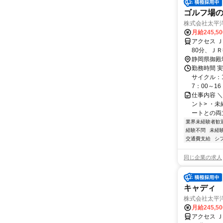
ゴルフ場
株式会社太平
月給245,5
アクセス 
80分、ＪＲ
静岡県御殿
勤務時間 実
サイクル：1
7：00～16：
仕事内容 
ント> ・未
ートとの両立
業界未経験者歓
経験不問
未経
交通費支給
シ
同じ企業の求人
キャディ
株式会社太平
月給245,5
アクセス 