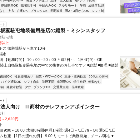
1日4時間以内OK
隔週シフト提出
主婦・主夫歓迎
週1シフト提出
即日勤務OK
職場見学可
平日のみOK
フルリモート
午前
経験者歓迎
なし
夕方
在宅OK
ブランクOK
長期歓迎
週2・3日からOK
シフト制
ート
隊板妻駐屯地装備用品店の縫製・ミシンスタッフ
妻駐屯地
0円以上
セス 御殿場駅から車で10分
場市
 【勤務時間】 10：00～20：00 ＊週2日～、1日4時間～OK
＼陸上自衛隊板妻駐屯地の中での接客のお仕事です／ ■縫製 ■修理 ■縫製
内勤務OK
社員登用あり
副業・WワークOK
主婦・主夫歓迎
60代も応募可
バイク通勤OK
シフト自由
学歴不問
車通勤OK
学生歓迎
転勤なし
午前
経験者歓迎
夕方
ブランクOK
交通費支給
長期歓迎
ート
法人向け IT商材のテレフォンアポインター
会社
円～2,620円
ト
9:00～18:00 (実働8時間/休憩1時間) 週4日～/1日7h～OK 週5日/1日
ム歓迎 【1日の流れの例】 9:00 リモートで業務開始、チーム朝礼 ▼