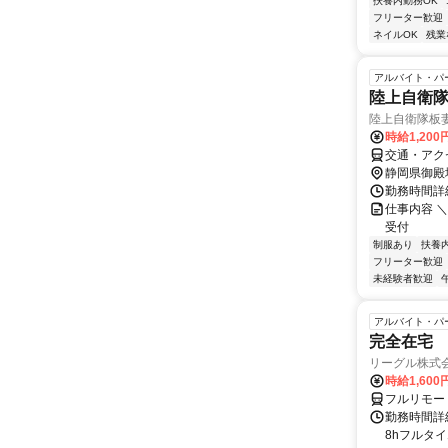
扶養内勤務OK
フリーター歓迎
ネイルOK
残業
アルバイト・パ
陸上自衛
陸上自衛隊板
時給1,20
交通・アク
静岡県御殿
勤務時間詳細
仕事内容 
受付
制服あり
扶養
フリーター歓迎
未経験者歓迎
アルバイト・パ
完全在宅 
リーグル株式
時給1,600
フルリモー
勤務時間詳細 
8hフルタイ