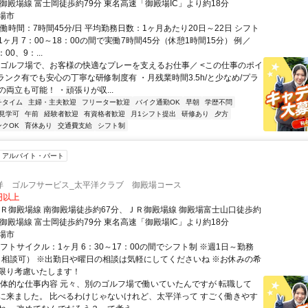
御殿場線 富士岡徒歩約79分 東名高速「御殿場IC」より約18分
場市
働時間：7時間45分/日 平均勤務日数：1ヶ月あたり20日～22日 シフト
ヶ月 7：00～18：00の間で実働7時間45分（休憩1時間15分） 例／
00、9：...
＼ゴルフ場で、お客様の快適なプレーを支えるお仕事／ <この仕事のポイ
ランク有でも安心の丁寧な研修制度有 ・月残業時間3.5h/と少なめ/プラ
両立も可能！ ・頑張りが収...
チタイム
主婦・主夫歓迎
フリーター歓迎
バイク通勤OK
早朝
学歴不問
見学可
午前
経験者歓迎
有資格者歓迎
月1シフト提出
研修あり
夕方
ンクOK
育休あり
交通費支給
シフト制
アルバイト・パート
洋 ゴルフサービス_太平洋クラブ 御殿場コース
0円以上
ＪＲ御殿場線 南御殿場徒歩約67分、ＪＲ御殿場線 御殿場富士山口徒歩約
御殿場線 富士岡徒歩約79分 東名高速「御殿場IC」より約18分
場市
フトサイクル：1ヶ月 6：30～17：00の間でシフト制 ※週1日～勤務
も相談可） ※出勤日や曜日の相談は気軽にしてくださいね ※お休みの希
限り考慮いたします！
具体的な仕事内容 元々、別のゴルフ場で働いていたんですが 転職して
に来ました。 比べるわけじゃないけれど、太平洋って すごく働きやす