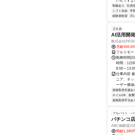
いんですよ
制服あり
社員
シフト自由
学
経験者歓迎
月
正社員
AI活用開
株式会社PKSHA 
月給380,0
フルリモー
勤務時間詳
時間：1日8
8:00～13:00 
仕事内容 
ニア、ネット
ーザー価値か
資格取得支援あ
ネイルOK
食費
資格取得手当あ
アルバイト・パ
パチンコ
ABC御殿場川
時給1,380