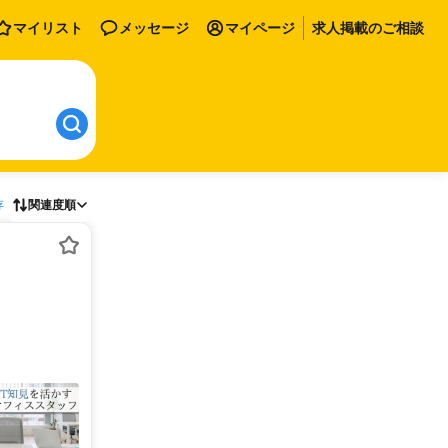
マイリスト
メッセージ
マイページ
求人掲載のご相談
存
関連度順