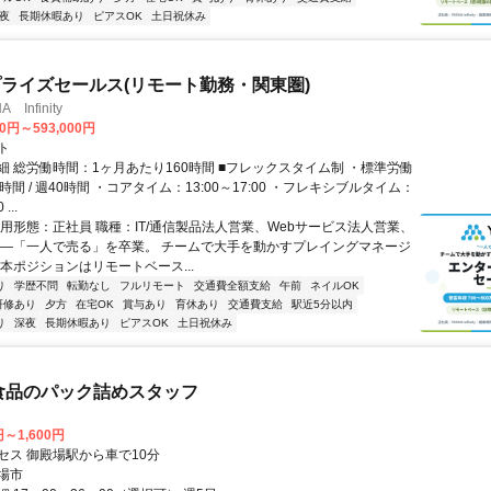
夜
長期休暇あり
ピアスOK
土日祝休み
ライズセールス(リモート勤務・関東圏)
Infinity
00円～593,000円
ト
細 総労働時間：1ヶ月あたり160時間 ■フレックスタイム制 ・標準労働
時間 / 週40時間 ・コアタイム：13:00～17:00 ・フレキシブルタイム：
...
雇用形態：正社員 職種：IT/通信製品法人営業、Webサービス法人営業、
――「一人で売る」を卒業。 チームで大手を動かすプレイングマネージ
本ポジションはリモートベース...
り
学歴不問
転勤なし
フルリモート
交通費全額支給
午前
ネイルOK
研修あり
夕方
在宅OK
賞与あり
育休あり
交通費支給
駅近5分以内
り
深夜
長期休暇あり
ピアスOK
土日祝休み
食品のパック詰めスタッフ
円～1,600円
セス 御殿場駅から車で10分
場市