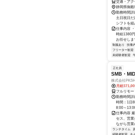
交通・アク
静岡県御殿
勤務時間詳細
土日祝日だ
シフトを組み
仕事内容 ・
時給1380
お任せします
制服あり
扶養
フリーター歓迎
未経験者歓迎
正社員
SMB・M
株式会社PKSHA 
月給371,0
フルリモー
勤務時間詳
時間：1日8
8:00～13:00 
仕事内容 
セス、営業企
ながら営業
ランチタイム
経験者歓迎
ネ