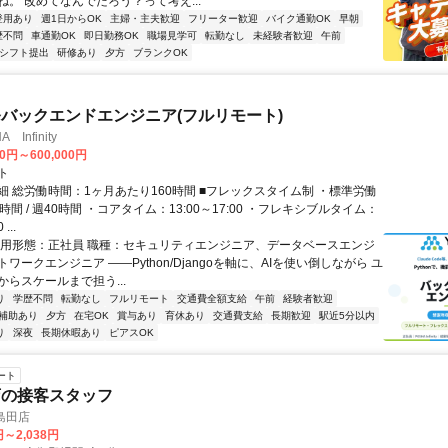
ね。 改めてなんでだろう？って考え...
登用あり
週1日からOK
主婦・主夫歓迎
フリーター歓迎
バイク通勤OK
早朝
歴不問
車通勤OK
即日勤務OK
職場見学可
転勤なし
未経験者歓迎
午前
1シフト提出
研修あり
夕方
ブランクOK
発バックエンドエンジニア(フルリモート)
Infinity
00円～600,000円
ト
細 総労働時間：1ヶ月あたり160時間 ■フレックスタイム制 ・標準労働
時間 / 週40時間 ・コアタイム：13:00～17:00 ・フレキシブルタイム：
...
雇用形態：正社員 職種：セキュリティエンジニア、データベースエンジ
ワークエンジニア ――Python/Djangoを軸に、AIを使い倒しながら ユ
らスケールまで担う...
り
学歴不問
転勤なし
フルリモート
交通費全額支給
午前
経験者歓迎
補助あり
夕方
在宅OK
賞与あり
育休あり
交通費支給
長期歓迎
駅近5分以内
り
深夜
長期休暇あり
ピアスOK
ート
店の接客スタッフ
島田店
円～2,038円