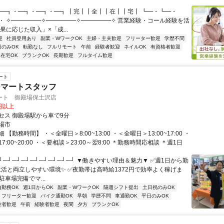
・━┓・━┓・━┓・━┓ ┃完┃┃全┃┃在┃┃宅┃ ┗━・┗━・
・ ✧━━━━━✧━━━━━✧━━━━━✧ 営業経験・コール経験を活
果に応じた収入」×「成...
迎
社員登用あり
副業・WワークOK
主婦・主夫歓迎
フリーター歓迎
学歴不問
日のみOK
転勤なし
フルリモート
午前
経験者歓迎
ネイルOK
有資格者歓迎
在宅OK
ブランクOK
長期歓迎
フルタイム歓迎
ート
ーマートスタッフ
ート 御殿場保土沢店
7円以上
セス 御殿場駅から車で9分
場市
【勤務時間】 ・＜全曜日＞8:00~13:00 ・＜全曜日＞13:00~17:00 ・
:00~20:00 ・＜要相談＞23:00～翌8:00 ＊勤務時間応相談 ＊週1日
┘─┘─┘─┘─┘─┘─┘─┘─┘ ▼働きやすい理由＆魅力▼ ✅週1日から勤
生活と両立しやすい環境✨ ✅夜勤帯は高時給1372円で効率よく稼げま
駐車場完備でマ...
内勤務OK
週1日からOK
副業・WワークOK
隔週シフト提出
土日祝のみOK
フリーター歓迎
バイク通勤OK
早朝
学歴不問
車通勤OK
平日のみOK
験者歓迎
午前
経験者歓迎
夜間
夕方
ブランクOK