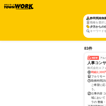
静岡県
南御
職種を選択
夕方からの
キーワード
83件
アル
人事コン
株式会社エフ
時給2,30
フルリモー
勤務時間詳細
ご希望に応
う。
仕事内容 
域において
ラの 整備・