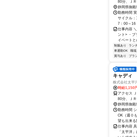
80分、ＪＲ
静岡県御殿
勤務時間 実
サイクル：1
7：00～16：
仕事内容 
ント> ・ブ
イベートとの
制服あり
ラン
車通勤OK
職場
賞与あり
ブラ
キャディ
株式会社太平
時給1,15
アクセス 
80分、ＪＲ
静岡県御殿
勤務時間 シ
OK（週０
望も出来る
仕事内容 
「太平洋」