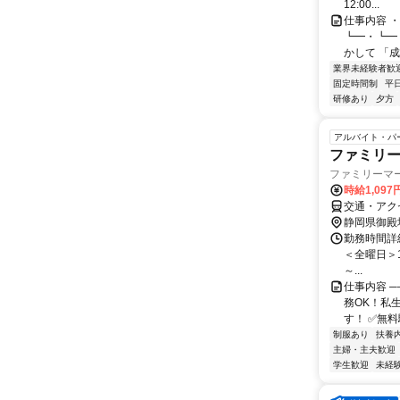
12:00...
仕事内容 
┗━・┗━
かして 「成
業界未経験者歓
固定時間制
平
研修あり
夕方
アルバイト・パ
ファミリ
ファミリーマ
時給1,09
交通・アク
静岡県御殿
勤務時間詳細 
＜全曜日＞17
～...
仕事内容 ─
務OK！私
す！ ✅無料
制服あり
扶養
主婦・主夫歓迎
学生歓迎
未経