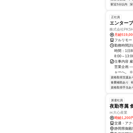
駅近5分以内
深
正社員
エンタープ
株式会社PKSHA 
月給519,0
フルリモー
勤務時間詳
時間：1日8
8:00～13:00 
仕事内容 
営業企画 
ャーへ。 ※
資格取得支援あ
食費補助あり
資格取得手当あ
派遣社員
夜勤専属 
㈱大心産業
時給1,200
交通・アク
静岡県御殿