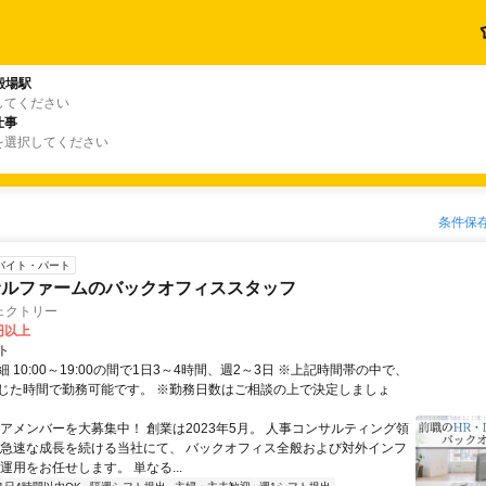
殿場駅
してください
仕事
を選択してください
条件保
バイト・パート
サルファームのバックオフィススタッフ
ェクトリー
0円以上
ト
 10:00～19:00の間で1日3～4時間、週2～3日 ※上記時間帯の中で、
じた時間で勤務可能です。 ※勤務日数はご相談の上で決定しましょ
コアメンバーを大募集中！ 創業は2023年5月。 人事コンサルティング領
 急速な成長を続ける当社にて、 バックオフィス全般および対外インフ
運用をお任せします。 単なる...