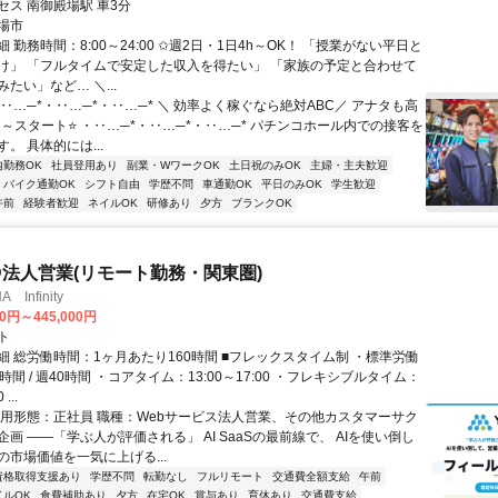
セス 南御殿場駅 車3分
場市
 勤務時間：8:00～24:00 ✩週2日・1日4h～OK！ 「授業がない平日と
け」 「フルタイムで安定した収入を得たい」 「家族の予定と合わせて
たい」など… ＼...
‥…─*・‥…─*・‥…─* ＼ 効率よく稼ぐなら絶対ABC／ アナタも高
円～スタート⭐ ・‥…─*・‥…─*・‥…─* パチンコホール内での接客を
。 具体的には...
内勤務OK
社員登用あり
副業・WワークOK
土日祝のみOK
主婦・主夫歓迎
バイク通勤OK
シフト自由
学歴不問
車通勤OK
平日のみOK
学生歓迎
午前
経験者歓迎
ネイルOK
研修あり
夕方
ブランクOK
ID法人営業(リモート勤務・関東圏)
Infinity
00円～445,000円
ト
細 総労働時間：1ヶ月あたり160時間 ■フレックスタイム制 ・標準労働
時間 / 週40時間 ・コアタイム：13:00～17:00 ・フレキシブルタイム：
...
雇用形態：正社員 職種：Webサービス法人営業、その他カスタマーサク
画 ――「学ぶ人が評価される」 AI SaaSの最前線で、 AIを使い倒し
の市場価値を一気に上げる...
資格取得支援あり
学歴不問
転勤なし
フルリモート
交通費全額支給
午前
イルOK
食費補助あり
夕方
在宅OK
賞与あり
育休あり
交通費支給