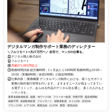
デジタルマンガ制作サポート業務のディレクター
＼フルリモート×月27万円〜／ 在宅で、マンガの仕事を。
デジタル職人株式会社
フルリモート
月給271,881円以上
勤務時間詳細 総労働時間：1ヶ月あたり160時間 勤務時間は10:00～
19:00（実働8時間／休憩1時間）の固定時間制
仕事内容 〇業務概要 デジタルマンガ制作における、様々なサポート
業務の制作進行管理を行います。 ますますニーズが高まってきてい
る電子コミック。あらゆる作品のデジタル化を通じ、多くの人のもと
へマンガを...
業界未経験者歓迎
副業・WワークOK
フリーター歓迎
学歴不問
固定時間制
経験不問
未経験者歓迎
フルリモート
経験者歓迎
ネイルOK
在宅OK
ブランクOK
ピアスOK
服装自由
ひげOK
髪型・髪色自由