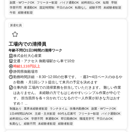
副業・WワークOK
フリーター歓迎
バイク通勤OK
給料前払いOK
短期
早朝
学歴不問
車通勤OK
固定時間制
平日のみOK
転勤なし
経験不問
未経験者歓迎
午前
経験者歓迎
派遣社員
工場内での清掃員
年齢不問◎1日3時間の清掃ワーク
株式会社大心産業
交通・アクセス 御殿場駅から車で10分
時給1,110円以上
静岡県御殿場市
勤務時間詳細 ・8:30~12:00の仕事です。 ・週3〜4日ペースのゆるや
か勤務 ・月1回シフト提出して来月の予定を決めます
仕事内容 工場内での清掃業務を担当していただきます。 難しい作業
はありません。 未経験の方でもはじめやすいシンプル作業が中心で
す。 担当箇所を各々分かれてになるので一人作業が好きな方はおす
すめ！ ...
制服あり
業界未経験者歓迎
ランチタイム
扶養内勤務OK
副業・WワークOK
1日4時間以内OK
主婦・主夫歓迎
60代も応募可
フリーター歓迎
バイク通勤OK
給料前払いOK
学歴不問
車通勤OK
即日勤務OK
職場見学可
平日のみOK
転勤なし
経験不問
未経験者歓迎
経験者歓迎