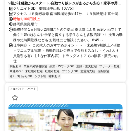
9割が未経験からスタート♪自動つり銭レジがあるから安心！家事や用事
と両立もできる◎うれしい社員割引有
クリエイトSD 御殿場中山店【0775】
アクセス ＪＲ御殿場線 南御殿場徒歩約17分、ＪＲ御殿場線 富士岡徒
歩約19分、ＪＲ御殿場線 御殿場富士山口徒歩約55分
時給1,100円以上
静岡県御殿場市
勤務時間 1ヵ月毎or2週間ごとのご提出 ※店舗による 家庭と両立して
働く主婦(夫)さんや 学業と両立する学生さんも多数活躍中！ 扶養内勤
務や短時間勤務なども お気軽にご相談ください。 8:45 ～...
仕事内容 ＜ この求人のおすすめポイント ＞ ・未経験9割以上／研修
＋マニュアル完備 ・自動釣銭レジ導入で金額ミスなし ・うれしい社
員割引も有♪ 【主な仕事内容】 ドラッグストアでの接客・販売のお
仕...
制服あり
業界未経験者歓迎
副業・WワークOK
主婦・主夫歓迎
フリーター歓迎
車通勤OK
未経験者歓迎
経験者歓迎
ブランクOK
交通費支給
長期歓迎
週2・3日からOK
シフト制
社割あり
アルバイト・パート