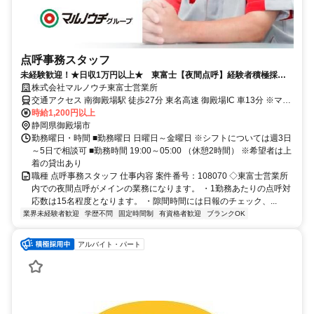
点呼事務スタッフ
未経験歓迎！★日収1万円以上★ 東富士【夜間点呼】経験者積極採用
中♪大型連休あり♪
株式会社マルノウチ東富士営業所
交通アクセス 南御殿場駅 徒歩27分 東名高速 御殿場IC 車13分 ※マイ
カー通勤可能
時給1,200円以上
静岡県御殿場市
勤務曜日・時間 ■勤務曜日 日曜日～金曜日 ※シフトについては週3日
～5日で相談可 ■勤務時間 19:00～05:00 （休憩2時間） ※希望者は上
着の貸出あり
職種 点呼事務スタッフ 仕事内容 案件番号：108070 ◇東富士営業所
内での夜間点呼がメインの業務になります。 ・1勤務あたりの点呼対
応数は15名程度となります。 ・隙間時間には日報のチェック、...
業界未経験者歓迎
学歴不問
固定時間制
有資格者歓迎
ブランクOK
アルバイト・パート