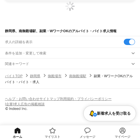
静岡県、南御殿場駅、副業・WワークOKのアルバイト・バイト求人情報
求人の詳細を表示
条件を追加・変更して検索
市区町村を追加・変更
関連キーワード
完全在宅ワーク 全国
シール貼り 在宅
現在地周辺
ガチャガチャ
犬カフェ
静岡県
駅を追加・変更
バイトTOP
静岡県
御殿場市
南御殿場駅
副業・WワークOKのアル
静岡県
すべて
バイト・バイト・求人
静岡市
すべて
職種を追加・変更
JR東海道本線(東京～熱海)
葵区
駿河区
清水区
熱海駅
飲食・フードサービス
浜松市
すべて
特徴を追加・変更
飲食・フードサービス
すべて
ヘルプ・お問い合わせ
サイトマップ
利用規約・プライバシーポリシー
JR身延線
中央区
浜名区
天竜区
ホールスタッフ
キッチンスタッフ
皿洗い・洗い場
精肉・鮮魚加工
給食調理
人気
[企業]求人広告の掲載相談
富士駅
柚木駅
竪堀駅
入山瀬駅
富士根駅
源道寺駅
富士宮駅
西富士宮駅
沼久保駅
雇用形態を追加・変更
パン屋（ベーカリー）
フードカウンター販売員
バー（BAR）・バーテンダー
沼津市
熱海市
三島市
富士宮市
伊東市
島田市
富士市
磐田市
焼津市
掛川市
藤枝市
日払いOK
高校生歓迎
学生歓迎
深夜の仕事
髪型・髪色自由
ひげOK
ネイルOK
芝川駅
稲子駅
新着求人を受け取る
飲食店補助（開店・閉店準備）
飲食店（店長・マネージャー）
御殿場市
袋井市
下田市
裾野市
湖西市
伊豆市
御前崎市
菊川市
伊豆の国市
ピアスOK
アルバイト・パート
履歴書不要
オープニングスタッフ
留学生・外国人活躍中
都道府県を変更
営業・販売
JR飯田線(豊橋～天竜峡)
牧之原市
芝川町
新居町
賀茂郡
田方郡
駿東郡
榛原郡
周智郡
勤務期間
正社員
出馬駅
上市場駅
浦川駅
早瀬駅
下川合駅
中部天竜駅
佐久間駅
相月駅
城西駅
向市場駅
営業・販売
すべて
短期
契約社員
単発・1日OK
長期
期間限定（春夏冬休み等）
水窪駅
大嵐駅
小和田駅
営業
テレフォンアポインター（テレアポ）
ルートセールス
コンビニ
シフト
派遣社員
フードカウンター販売員
アパレル
家電量販店・携帯販売（携帯ショップ）
土日祝のみOK
業務委託
平日のみOK
週1日からOK
週2・3日からOK
週4日以上OK
ホーム
マイリスト
メッセージ
マイページ
JR東海道本線(熱海～浜松)
販売店（店長・マネージャー）
その他販売