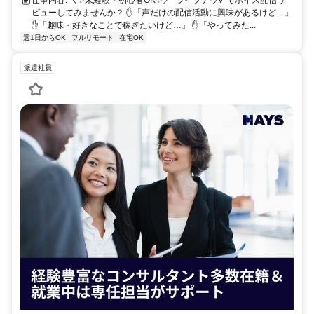
仕事内容: ＼✨未経験・初心者OK✨／ "ライブナウV"でボイス配信 デ
ビューしてみませんか？ ✋「声だけの配信活動に興味があるけど…」
✋「趣味・好きなことで稼ぎたいけど…」 ✋「やってみた...
週1日からOK
フルリモート
在宅OK
派遣社員