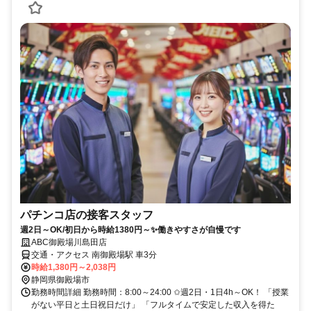
パチンコ店の接客スタッフ
週2日～OK/初日から時給1380円～✨働きやすさが自慢です
ABC御殿場川島田店
交通・アクセス 南御殿場駅 車3分
時給1,380円～2,038円
静岡県御殿場市
勤務時間詳細 勤務時間：8:00～24:00 ✩週2日・1日4h～OK！ 「授業
がない平日と土日祝日だけ」 「フルタイムで安定した収入を得た