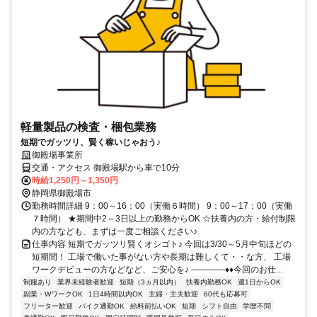
軽量製品の検査・梱包業務
短期でガッツリ、賢く稼いじゃおう♪
御殿場事業所
交通・アクセス 御殿場駅から車で10分
時給1,250円～1,350円
静岡県御殿場市
勤務時間詳細 9：00～16：00（実働６時間） 9：00～17：00（実働
７時間） ★期間中2～3日以上の勤務からOK ☆扶養内の方・給付制限
内の方なども、まずは一度ご相談ください♪
仕事内容 短期でガッツリ賢くオシゴト♪ 今回は3/30～5月中旬ほどの
短期間！ 工場で働いた事がない方や長期は難しくて・・な方、 工場
ワークデビューの方などなど、ご安心を♪ ――――♦♦今回のお仕...
制服あり
業界未経験者歓迎
短期（3ヵ月以内）
扶養内勤務OK
週1日からOK
副業・WワークOK
1日4時間以内OK
主婦・主夫歓迎
60代も応募可
フリーター歓迎
バイク通勤OK
給料前払いOK
短期
シフト自由
学歴不問