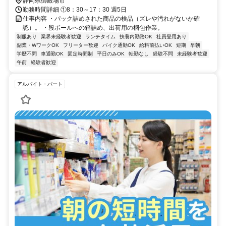
静岡県御殿場市
勤務時間詳細 ①8：30～17：30 週5日
仕事内容 ・パック詰めされた商品の検品（ズレや汚れがないか確
認）。 ・段ボールへの箱詰め、出荷用の梱包作業。
制服あり
業界未経験者歓迎
ランチタイム
扶養内勤務OK
社員登用あり
副業・WワークOK
フリーター歓迎
バイク通勤OK
給料前払いOK
短期
早朝
学歴不問
車通勤OK
固定時間制
平日のみOK
転勤なし
経験不問
未経験者歓迎
午前
経験者歓迎
アルバイト・パート