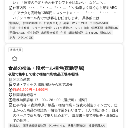
い」 「家族の予定と合わせてシフトを組みたい」など… ＼...
仕事内容 ・‥…─*・‥…─*・‥…─* ＼ 効率よく稼ぐなら絶対ABC
／ アナタも高時給1380円～スタート⭐ ・‥…─*・‥…─*・‥…─*
パチンコホール内での接客をお任せします。 具体的には...
制服あり
扶養内勤務OK
社員登用あり
副業・WワークOK
土日祝のみOK
主婦・主夫歓迎
フリーター歓迎
バイク通勤OK
シフト自由
学歴不問
車通勤OK
平日のみOK
学生歓迎
未経験者歓迎
午前
経験者歓迎
ネイルOK
研修あり
夕方
ブランクOK
派遣社員
食品の検品・段ボール梱包(夜勤専属)
夜勤で集中して稼ぐ梱包作業/食品工場/御殿場
㈱大心産業
交通・アクセス 御殿場駅から車で10分
時給1,200円～1,600円
静岡県御殿場市
勤務時間詳細 17：00～26：00（選択可） 週5日
仕事内容 ＜夜勤専属／検品・梱包作業＞ 深夜の製造ラインにて、仕
上がった商品の箱詰め・梱包作業を行います。 1人作業が多く、自分
のペースで落ち着いて取り組めます。 履歴書不要で即応募・最短2日
での勤務...
制服あり
業界未経験者歓迎
ランチタイム
扶養内勤務OK
社員登用あり