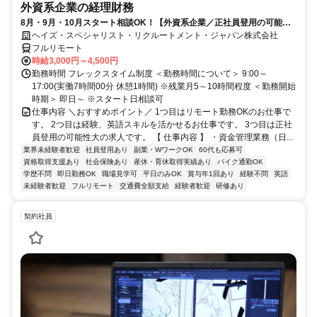
外資系企業の経理財務
8月・9月・10月スタート相談OK！【外資系企業／正社員登用の可能性
大／700万～800万／リモート勤務OK】経理財務
ヘイズ・スペシャリスト・リクルートメント・ジャパン株式会社
フルリモート
時給3,000円～4,500円
勤務時間 フレックスタイム制度 ＜勤務時間について＞ 9:00～
17:00(実働7時間00分 休憩1時間) ※残業月5～10時間程度 ＜勤務開始
時期＞ 即日～ ※スタート日相談可
仕事内容 ＼おすすめポイント／ 1つ目はリモート勤務OKのお仕事で
す。 2つ目は経験、英語スキルを活かせるお仕事です。 3つ目は正社
員登用の可能性大の求人です。 【 仕事内容 】 ・資金管理業務（日...
業界未経験者歓迎
社員登用あり
副業・WワークOK
60代も応募可
資格取得支援あり
社会保険あり
産休・育休取得実績あり
バイク通勤OK
学歴不問
即日勤務OK
職場見学可
平日のみOK
賞与年1回あり
経験不問
英語
未経験者歓迎
フルリモート
交通費全額支給
経験者歓迎
研修あり
契約社員