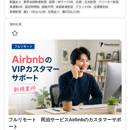
制服あり
業界未経験者歓迎
副業・WワークOK
主婦・主夫歓迎
フリーター歓迎
車通勤OK
固定時間制
経験不問
未経験者歓迎
ブランクOK
交通費支給
長期歓迎
週2・3日からOK
社割あり
週4日以上OK
契約社員
フルリモート 民泊サービスAirbnbのカスタマーサポ
ート