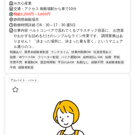
㈱大心産業
交通・アクセス 御殿場駅から車で10分
時給1,200円～1,600円
静岡県御殿場市
勤務時間詳細 ①8：30～17：30 週5日
仕事内容 ベルトコンベアで流れてくるプラスチック容器に、 お惣菜
やおかずを詰めるだけのシンプルなライン作業です。 調理業務はあ
りません！ 「決まった場所に、決まった量を置く」というマニュア
ル通りのコ...
制服あり
業界未経験者歓迎
ランチタイム
扶養内勤務OK
社員登用あり
副業・WワークOK
フリーター歓迎
バイク通勤OK
給料前払いOK
短期
早朝
学歴不問
車通勤OK
固定時間制
平日のみOK
転勤なし
経験不問
未経験者歓迎
午前
経験者歓迎
アルバイト・パート