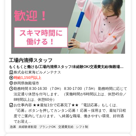
工場内清掃スタッフ
もくもくと働ける/工場内清掃スタッフ/未経験OK/交通費支給/御殿場
市/HIG3
株式会社東海ビルメンテナス
時給1,150円以上
静岡県御殿場市
勤務時間 8:30-16:30 （7.0H） 8:30-17:00（7.5H） 勤務時間に応じて
法定通り休憩を付与します。 （実働時間が6時間以上は、休憩45分／
8時間以上は、休憩60分）
お仕事内容 ★★最短1分で応募完了★★ 『電話応募』もしくは、
『応募』ボタンを押してカンタン応募！ 応募～採用まで、最短7日程
度でご案内しております。 ＼綺麗な職場、働きやすい環境、好待遇
でお迎え...
急募
未経験者歓迎
ブランクOK
交通費支給
シフト制