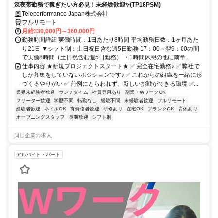
深夜帯勤務で稼ぎたい方必見！未経験歓迎✨(TP18PSM)
Teleperformance Japan株式会社
フルリモート
月給330,000円～360,000円
勤務時間詳細 実働時間：1日あたり8時間 平均勤務日数：1ヶ月あた
り21日 ▼シフト制：土日祝日含む週5日勤務 17：00～翌9：00の間
で実働8時間（土日祝含む週5日勤務） ・1時間休憩の他に前半...
仕事内容 ★新規プロジェクトスタート★ ✅ 完全在宅勤務♪ ✅ 弊社で
しか募集をしていないポジションです♪ ✅ これからの組織を一緒に形
づくるやりがい ✅ 前例にとらわれず、新しい挑戦ができる環境 ✅...
業界未経験者歓迎
ランチタイム
社員登用あり
副業・WワークOK
フリーター歓迎
学歴不問
転勤なし
経験不問
未経験者歓迎
フルリモート
経験者歓迎
ネイルOK
有資格者歓迎
研修あり
在宅OK
ブランクOK
育休あり
オープニングスタッフ
長期歓迎
シフト制
同じ企業の求人
アルバイト・パート