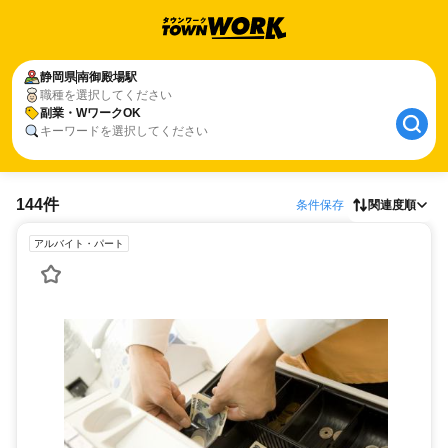
静岡県
南御殿場駅
職種を選択してください
副業・WワークOK
キーワードを選択してください
144件
条件保存
関連度順
アルバイト・パート