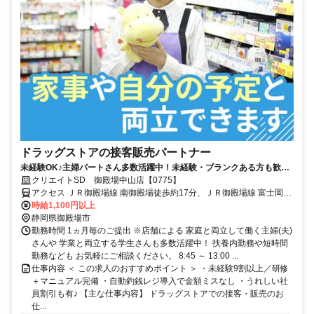
ドラッグストアの接客販売パートナー
未経験OK♪主婦パートさん多数活躍中！未経験・ブランクある方も歓
迎！自動釣銭レジ有で安心◎嬉しい社員割引あり
クリエイトSD 御殿場中山店【0775】
アクセス ＪＲ御殿場線 南御殿場徒歩約17分、ＪＲ御殿場線 富士岡徒
歩約19分、ＪＲ御殿場線 御殿場富士山口徒歩約55分
時給1,100円以上
静岡県御殿場市
勤務時間 1ヵ月毎のご提出 ※店舗による 家庭と両立して働く主婦(夫)
さんや 学業と両立する学生さんも多数活躍中！ 扶養内勤務や短時間
勤務なども お気軽にご相談ください。 8:45 ～ 13:00 ...
仕事内容 ＜ この求人のおすすめポイント ＞ ・未経験9割以上／研修
＋マニュアル完備 ・自動釣銭レジ導入で金額ミスなし ・うれしい社
員割引も有♪ 【主な仕事内容】 ドラッグストアでの接客・販売のお
仕...