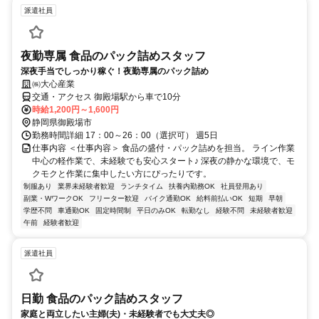
派遣社員
夜勤専属 食品のパック詰めスタッフ
深夜手当でしっかり稼ぐ！夜勤専属のパック詰め
㈱大心産業
交通・アクセス 御殿場駅から車で10分
時給1,200円～1,600円
静岡県御殿場市
勤務時間詳細 17：00～26：00（選択可） 週5日
仕事内容 ＜仕事内容＞ 食品の盛付・パック詰めを担当。 ライン作業
中心の軽作業で、未経験でも安心スタート♪ 深夜の静かな環境で、モ
クモクと作業に集中したい方にぴったりです。
制服あり
業界未経験者歓迎
ランチタイム
扶養内勤務OK
社員登用あり
副業・WワークOK
フリーター歓迎
バイク通勤OK
給料前払いOK
短期
早朝
学歴不問
車通勤OK
固定時間制
平日のみOK
転勤なし
経験不問
未経験者歓迎
午前
経験者歓迎
派遣社員
日勤 食品のパック詰めスタッフ
家庭と両立したい主婦(夫)・未経験者でも大丈夫◎