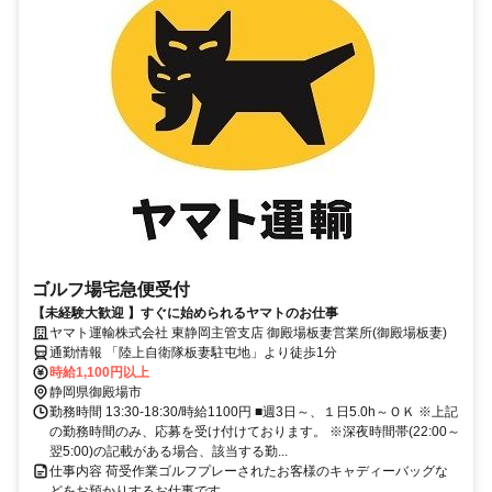
ゴルフ場宅急便受付
【未経験大歓迎 】すぐに始められるヤマトのお仕事
ヤマト運輸株式会社 東静岡主管支店 御殿場板妻営業所(御殿場板妻)
通勤情報 「陸上自衛隊板妻駐屯地」より徒歩1分
時給1,100円以上
静岡県御殿場市
勤務時間 13:30-18:30/時給1100円 ■週3日～、１日5.0h～ＯＫ ※上記
の勤務時間のみ、応募を受け付けております。 ※深夜時間帯(22:00～
翌5:00)の記載がある場合、該当する勤...
仕事内容 荷受作業ゴルフプレーされたお客様のキャディーバッグな
どをお預かりするお仕事です。