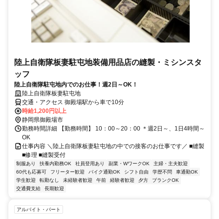
陸上自衛隊板妻駐屯地装備用品店の縫製・ミシンスタ
ッフ
陸上自衛隊駐屯地内でのお仕事！週2日～OK！
陸上自衛隊板妻駐屯地
交通・アクセス 御殿場駅から車で10分
時給1,200円以上
静岡県御殿場市
勤務時間詳細 【勤務時間】 10：00～20：00 ＊週2日～、1日4時間～
OK
仕事内容 ＼陸上自衛隊板妻駐屯地の中での接客のお仕事です／ ■縫製
■修理 ■縫製受付
制服あり
扶養内勤務OK
社員登用あり
副業・WワークOK
主婦・主夫歓迎
60代も応募可
フリーター歓迎
バイク通勤OK
シフト自由
学歴不問
車通勤OK
学生歓迎
転勤なし
未経験者歓迎
午前
経験者歓迎
夕方
ブランクOK
交通費支給
長期歓迎
アルバイト・パート