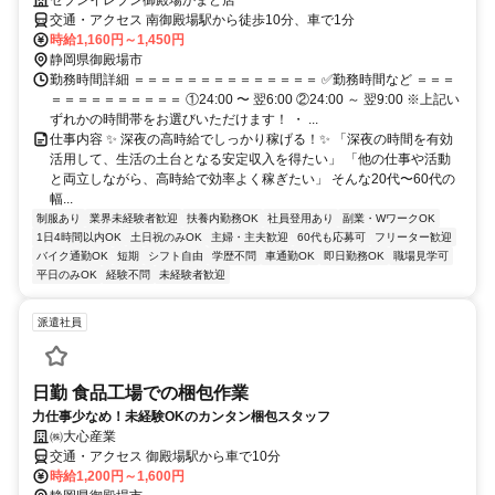
交通・アクセス 南御殿場駅から徒歩10分、車で1分
時給1,160円～1,450円
静岡県御殿場市
勤務時間詳細 ＝＝＝＝＝＝＝＝＝＝＝＝＝＝ ✅勤務時間など ＝＝＝
＝＝＝＝＝＝＝＝＝＝ ①24:00 〜 翌6:00 ②24:00 ～ 翌9:00 ※上記い
ずれかの時間帯をお選びいただけます！ ・ ...
仕事内容 ✨ 深夜の高時給でしっかり稼げる！✨ 「深夜の時間を有効
活用して、生活の土台となる安定収入を得たい」 「他の仕事や活動
と両立しながら、高時給で効率よく稼ぎたい」 そんな20代〜60代の
幅...
制服あり
業界未経験者歓迎
扶養内勤務OK
社員登用あり
副業・WワークOK
1日4時間以内OK
土日祝のみOK
主婦・主夫歓迎
60代も応募可
フリーター歓迎
バイク通勤OK
短期
シフト自由
学歴不問
車通勤OK
即日勤務OK
職場見学可
平日のみOK
経験不問
未経験者歓迎
派遣社員
日勤 食品工場での梱包作業
力仕事少なめ！未経験OKのカンタン梱包スタッフ
㈱大心産業
交通・アクセス 御殿場駅から車で10分
時給1,200円～1,600円