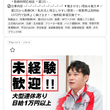
＊勤務時間応相談 ＊週1日～...
仕事内容 ─┘─┘─┘─┘─┘─┘─┘─┘─┘ ▼働きやすい理由＆魅力▼ ✅
週1日から勤務OK！私生活と両立しやすい環境✨ ✅夜勤帯は高時給
1372円で効率よく稼げます！ ✅無料駐車場完備でマ...
制服あり
扶養内勤務OK
週1日からOK
副業・WワークOK
隔週シフト提出
土日祝のみOK
主婦・主夫歓迎
フリーター歓迎
バイク通勤OK
早朝
学歴不問
車通勤OK
平日のみOK
学生歓迎
未経験者歓迎
午前
経験者歓迎
夜間
夕方
ブランクOK
アルバイト・パート