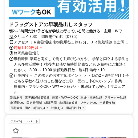
ドラッグストアの早朝品出しスタッフ
朝2～3時間だけ♪子どもが学校に行っている間に働ける！主婦・Wワー
ク活躍中
クリエイトSD 御殿場中山店【0775】
アクセス ＪＲ御殿場線 南御殿場徒歩約17分、ＪＲ御殿場線 富士岡徒
歩約19分、ＪＲ御殿場線 御殿場富士山口徒歩約55分
時給1,100円以上
静岡県御殿場市
勤務時間 家庭と両立して働く主婦(夫)の方や、 学業と両立する学生さ
んも多数活躍中！ 扶養内勤務や短時間勤務なども お気軽にご相談く
ださい。 8:00 ～ 10:00 最低勤務日数：週4日 備考：10...
仕事内容 ＜ この求人のおすすめポイント ＞ ・朝の2～3時間だけ！子
どもを学校へ送り出した後などに◎ ・品出し中心のシンプル作業 ・
扶養内・ブランクOK・Wワーク歓迎♪ ・未経験でも安心！マニュア
ル...
制服あり
業界未経験者歓迎
副業・WワークOK
主婦・主夫歓迎
フリーター歓迎
車通勤OK
固定時間制
経験不問
未経験者歓迎
ブランクOK
交通費支給
長期歓迎
週2・3日からOK
社割あり
週4日以上OK
アルバイト・パート