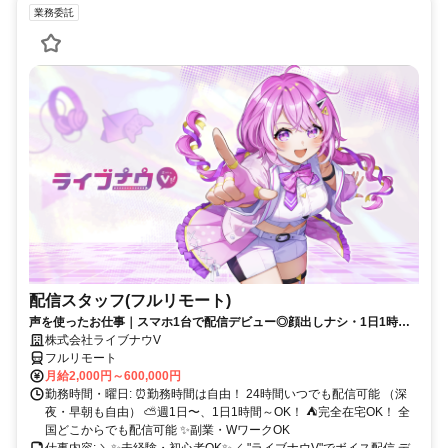
業務委託
配信スタッフ(フルリモート)
声を使ったお仕事｜スマホ1台で配信デビュー◎顔出しナシ・1日1時間
～OK♪
株式会社ライブナウV
フルリモート
月給2,000円～600,000円
勤務時間・曜日: ⏰勤務時間は自由！ 24時間いつでも配信可能 （深
夜・早朝も自由） ⛅週1日〜、1日1時間～OK！ ⛺完全在宅OK！ 全
国どこからでも配信可能 ✨副業・WワークOK