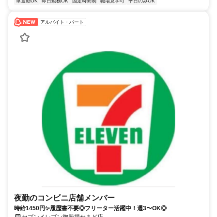
車通勤OK
即日勤務OK
固定時間制
職場見学可
平日のみOK
アルバイト・パート
夜勤のコンビニ店舗メンバー
時給1450円✨履歴書不要◎フリーター活躍中！週3〜OK◎
セブンイレブン御殿場かまど店