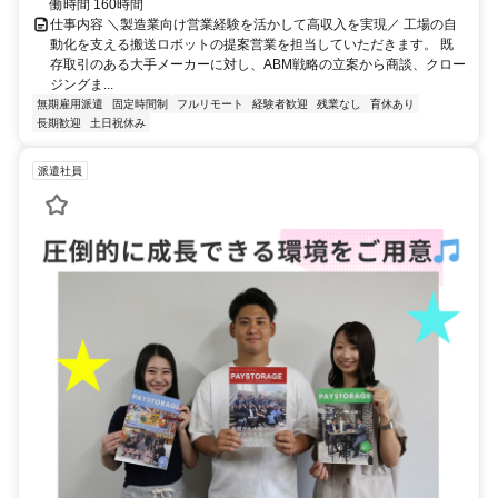
働時間 160時間
仕事内容 ＼製造業向け営業経験を活かして高収入を実現／ 工場の自
動化を支える搬送ロボットの提案営業を担当していただきます。 既
存取引のある大手メーカーに対し、ABM戦略の立案から商談、クロー
ジングま...
無期雇用派遣
固定時間制
フルリモート
経験者歓迎
残業なし
育休あり
長期歓迎
土日祝休み
派遣社員