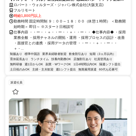
英語】Robert Walters
ロバート・ウォルターズ・ジャパン株式会社(大阪支店)
フルリモート
時給1,800円以上
勤務時間 固定時間制 ９：００～１８：００（休憩１時間） ＜勤務開
始時期＞ 即日～ ※スタート日相談可
仕事内容 ・・ー・・＋・・ー・・＋・・ー・・ ◆仕事内容◆ ・採用
業務全般 ・採用チャネルの開拓・運用 ・採用プロセスの設計・改善
・面接官との連携 ・採用データの管理 ・・ー・・＋・・ー・・
＋・...
制服あり
標準中国語
業界未経験者歓迎
飲食割引あり
短期（3ヵ月以内）
育休延長あり
ランチタイム
扶養内勤務OK
店舗割引あり
社員登用あり
無料研修
週1日からOK
副業・WワークOK
1日4時間以内OK
隔週シフト提出
土日祝のみOK
主婦・主夫歓迎
週1シフト提出
無期雇用派遣
60代も応募可
派遣社員