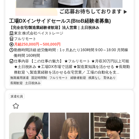
工場DXインサイドセールス(BtoB経験者募集)
【完全在宅/製造業経験者歓迎】法人営業｜土日祝休み
東京:株式会社ペイストレージ
フルリモート
月給250,000円～500,000円
勤務時間詳細 総労働時間：1ヶ月あたり160時間 9:00～18:00 月間稼
働時間 160時間
仕事内容 【この仕事の魅力】 ★フルリモート ★月収30万円以上可能
★土日祝休み ★工場DX市場で活躍 ★製造業知識を活かせる ★長期勤
務歓迎 ＼製造業経験を活かせる在宅営業／ 工場の自動化を支...
無期雇用派遣
固定時間制
フルリモート
経験者歓迎
残業なし
育休あり
長期歓迎
土日祝休み
派遣社員