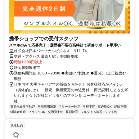
携帯ショップでの受付スタッフ
スマホのみで応募完了！履歴書不要◎高時給で研修サポート手厚い
株式会社日本パーソナルビジネス N11_74
交通・アクセス 最寄り駅：南御殿場駅
時給1,600円以上
静岡県御殿場市
勤務時間詳細 10:00～20:00 ◆実働8h/休憩1h ◆週5日（土日祝含む）
勤務
仕事内容 大手キャリアでの販売をお任せ！ お客様対応がメイン♪
（具体的には） ・新規、機種変更の申込受付 ・商品説明 などをお願
いします☆ お客様にピッタリのプランを コーディネートします！
経...
業界未経験者歓迎
無期雇用派遣
フリーター歓迎
学歴不問
車通勤OK
経験不問
経験者歓迎
ブランクOK
交通費支給
長期歓迎
フルタイム歓迎
シフト制
派遣社員