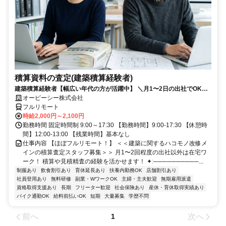
積算資料の査定(建築積算経験者)
建築積算経験者【幅広い年代の方が活躍中】 ＼月1〜2日の出社でOK！
大手の安定環境で積算資料の査定業務／
オーピーシー株式会社
フルリモート
時給2,000円～2,100円
勤務時間 固定時間制 9:00～17:30 【勤務時間】9:00-17:30 【休憩時
間】12:00-13:00 【残業時間】基本なし
仕事内容 【ほぼフルリモート！】 ＜＜建築に関するハコモノ改修メ
インの積算査定スタッフ募集＞＞ 月1〜2回程度の出社以外は在宅ワ
ーク！ 積算や見積精査の経験を活かせます！ ✦ː──────────...
制服あり
飲食割引あり
育休延長あり
扶養内勤務OK
店舗割引あり
社員登用あり
無料研修
副業・WワークOK
主婦・主夫歓迎
無期雇用派遣
資格取得支援あり
長期
フリーター歓迎
社会保険あり
産休・育休取得実績あり
バイク通勤OK
給料前払いOK
短期
大量募集
学歴不問
前へ
次へ
1