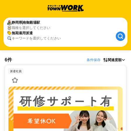
静岡県
南御殿場駅
職種を選択してください
無期雇用派遣
キーワードを選択してください
6件
条件保存
関連度順
派遣社員