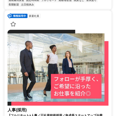
無期雇用派遣
固定時間制
フルリモート
経験者歓迎
残業なし
育休あり
長期歓迎
土日祝休み
派遣社員
人事(採用)
【フルリモート×人事／正社員前提採用／急成長スタートアップ企業／