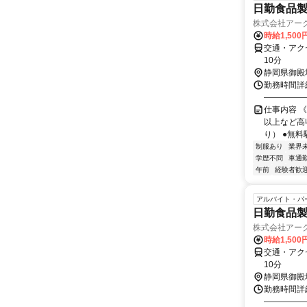
日勤食品
株式会社アー
時給1,500
交通・アク
10分
静岡県御殿
勤務時間詳細
―――――
仕事内容 《
以上など高
り） ●無料
制服あり
業界
学歴不問
車通勤
午前
経験者歓
アルバイト・パ
日勤食品
株式会社アー
時給1,500
交通・アク
10分
静岡県御殿
勤務時間詳細
―――――