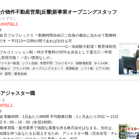
介物件不動産営業|反響|新事業オープニングスタッフ
ットプラン
0,000円以上
ト
細 ⏰フルフレックス ＊勤務時間自由◎ご自身の都合に合わせて勤務時
です ＊平日13〜22時の間であれば出社も可
■━━━━━━━━━━━━━━━━━━□ ✅未経験大歓迎！教育体制充
全フルコミッション制 ✅仲介手数料の50%を歩合として還元◎ ✅年収
円も実現可能！ ✅古い慣習なしの...
フリーター歓迎
シフト自由
学歴不問
フルリモート
経験者歓迎
ネイルOK
研修あり
ブランクOK
オープニングスタッフ
長期歓迎
シフト制
ピアスOK
K
髪型・髪色自由
のアジャスター職
まる
00円以上
ト
 実働時間：1日あたり8時間 平均勤務日数：1ヶ月あたり20日 〜 21日
 9：00～18：00（休憩1時間）
自動車買取・販売業界で強固な基盤を誇る株式会社はなまる。当社は、
知識を持つあなたをお迎えするため、アジャスター職（完全在宅・テレ