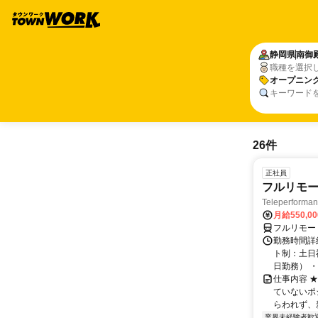
静岡県
南御
職種を選択
オープニン
キーワード
26件
正社員
フルリモー
Teleperform
月給550,0
フルリモー
勤務時間詳
ト制：土日
日勤務） ・
仕事内容 
ていないポ
らわれず、新
業界未経験者歓