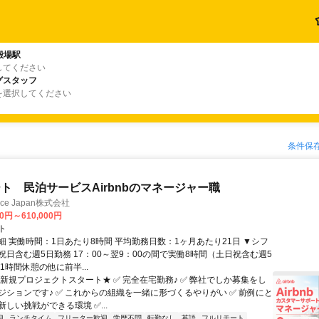
殿場駅
してください
グスタッフ
を選択してください
条件保
ト 民泊サービスAirbnbのマネージャー職
ance Japan株式会社
00円～610,000円
ト
細 実働時間：1日あたり8時間 平均勤務日数：1ヶ月あたり21日 ▼シフ
祝日含む週5日勤務 17：00～翌9：00の間で実働8時間（土日祝含む週5
1時間休憩の他に前半...
★新規プロジェクトスタート★ ✅ 完全在宅勤務♪ ✅ 弊社でしか募集をし
ジションです♪ ✅ これからの組織を一緒に形づくるやりがい ✅ 前例にと
しい挑戦ができる環境 ✅...
迎
ランチタイム
フリーター歓迎
学歴不問
転勤なし
英語
フルリモート