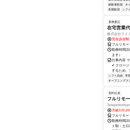
経験者歓迎
ネ
長期歓迎
シフ
業務委託
在宅営業
株式会社ライ
完全歩合制
フルリモー
勤務時間詳細
ます）
仕事内容 
✔ クロー
するため、完
シフト自由
学
オープニングス
契約社員
フルリモー
Teleperform
月給330,0
フルリモー
勤務時間詳
ト制：土日