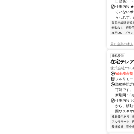
日勤務） ・
仕事内容 
ていないポ
らわれず、新
業界未経験者歓
転勤なし
経験
在宅OK
ブラン
同じ企業の求人
業務委託
在宅テレ
株式会社Y's Gr
完全歩合制
フルリモー
勤務時間詳細
可能です。
新期間：3か
仕事内容 
から、移動
間やスキマ時
社員登用あり
フルリモート
長期歓迎
完全