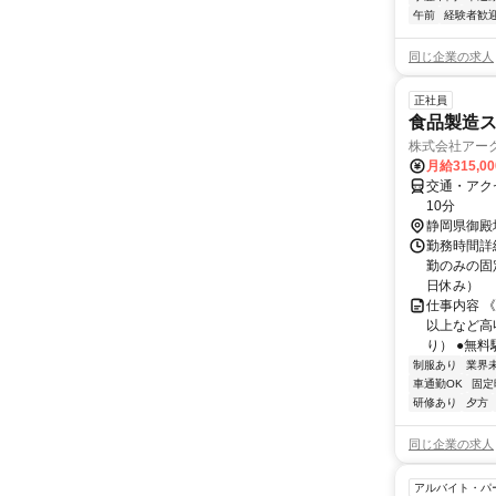
午前
経験者歓
同じ企業の求人
正社員
食品製造
株式会社アー
月給315,0
交通・アク
10分
静岡県御殿
勤務時間詳細
勤のみの固
日休み）
仕事内容 《
以上など高
り） ●無料
制服あり
業界
車通勤OK
固定
研修あり
夕方
同じ企業の求人
アルバイト・パ