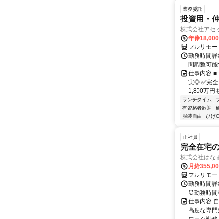
業務委託
投資用・仲
株式会社アセ
年俸18,00
フルリモー
勤務時間詳
間調整可能
仕事内容 
実◎ ✅完
1,800万
ランチタイム
有資格者歓迎
服装自由
ひげO
正社員
完全在宅
株式会社はな
月給355,0
フルリモー
勤務時間詳細
⏰勤務時間⏰
仕事内容 
高度な専門