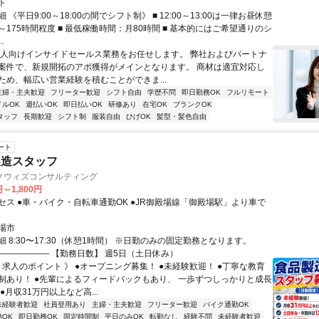
ト
 《平日9:00～18:00の間でシフト制》 ■ 12:00～13:00は一律お昼休憩
間～175時間程度 ■ 最低稼働時間：月80時間 ■ 基本的にはご希望通りのシ
.
法人向けインサイドセールス業務をお任せします。 弊社およびパートナ
案件で、新規開拓のアポ獲得がメインとなります。 商材は適宜対応し
ため、幅広い営業経験を積むことができま...
主婦・主夫歓迎
フリーター歓迎
シフト自由
学歴不問
即日勤務OK
フルリモート
イルOK
週払いOK
即日払いOK
研修あり
在宅OK
ブランクOK
タッフ
長期歓迎
シフト制
服装自由
ひげOK
髪型・髪色自由
ート
製造スタッフ
クウィズコンサルティング
円～1,800円
セス ●車・バイク・自転車通勤OK ●JR御殿場線「御殿場駅」より車で
場市
 8:30〜17:30（休憩1時間） ※日勤のみの固定勤務となります。
―――――― 【勤務日数】 週5日（土日休み）
 求人のポイント 》 ●オープニング募集！ ●未経験歓迎！ ●丁寧な教育
制あり！ ●先輩によるフィードバックもあり、 一歩ずつしっかりと成長
●月収31万円以上など高...
未経験者歓迎
社員登用あり
主婦・主夫歓迎
フリーター歓迎
バイク通勤OK
OK
即日勤務OK
固定時間制
平日のみOK
転勤なし
経験不問
未経験者歓迎