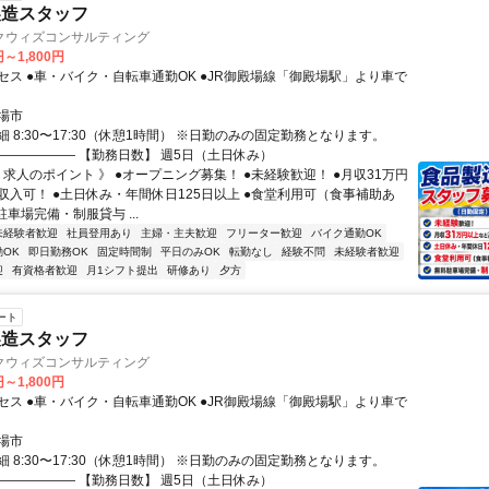
製造スタッフ
クウィズコンサルティング
円～1,800円
セス ●車・バイク・自転車通勤OK ●JR御殿場線「御殿場駅」より車で
場市
 8:30〜17:30（休憩1時間） ※日勤のみの固定勤務となります。
―――――― 【勤務日数】 週5日（土日休み）
 求人のポイント 》 ●オープニング募集！ ●未経験歓迎！ ●月収31万円
収入可！ ●土日休み・年間休日125日以上 ●食堂利用可（食事補助あ
駐車場完備・制服貸与 ...
未経験者歓迎
社員登用あり
主婦・主夫歓迎
フリーター歓迎
バイク通勤OK
OK
即日勤務OK
固定時間制
平日のみOK
転勤なし
経験不問
未経験者歓迎
迎
有資格者歓迎
月1シフト提出
研修あり
夕方
ート
製造スタッフ
クウィズコンサルティング
円～1,800円
セス ●車・バイク・自転車通勤OK ●JR御殿場線「御殿場駅」より車で
場市
 8:30〜17:30（休憩1時間） ※日勤のみの固定勤務となります。
―――――― 【勤務日数】 週5日（土日休み）