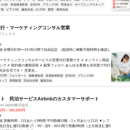
イルOK
有資格者歓迎
在宅OK
ブランクOK
育休あり
オープニングスタッフ
ト制
ピアスOK
服装自由
ひげOK
髪型・髪色自由
代行・マーケティングコンサル営業
ズリンクス
ト
 全曜日8:00〜24:00の間で自由設定 （面談時に稼働可能時間を確認し
マーケティングコンサルサービスの営業代行業務です ✔ オンライン商談
ジング ✔ 契約後の書類回収 ✔ 顧客フォロー あらゆる業務を非対面で代行
全在宅です！ 営業先...
歴不問
フルリモート
経験者歓迎
有資格者歓迎
在宅OK
ブランクOK
タッフ
長期歓迎
完全歩合制
服装自由
ト 民泊サービスAirbnbのカスタマーサポート
ance Japan株式会社
00円～360,000円
ト
細 実働時間：1日あたり8時間 平均勤務日数：1ヶ月あたり21日 ▼シフ
祝日含む週5日勤務 17：00～翌9：00の間で実働8時間（土日祝含む週5