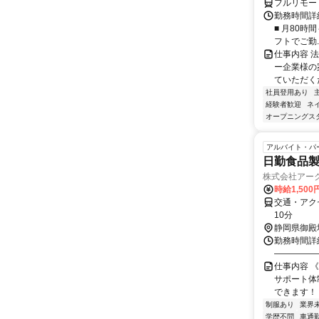
フルリモー
勤務時間詳細
■ 月80時
フトでご勤..
仕事内容 
ー企業様の
ていただく
社員登用あり
経験者歓迎
ネ
オープニングス
アルバイト・パ
日勤食品
株式会社アー
時給1,500
交通・アク
10分
静岡県御殿
勤務時間詳細
―――――
仕事内容 《
サポート体
できます！ 
制服あり
業界
学歴不問
車通勤