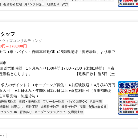
迎
有資格者歓迎
月1シフト提出
研修あり
夕方
スタッフ
クウィズコンサルティング
00円～378,000円
セス ●車・バイク・自転車通勤OK ●JR御殿場線「御殿場駅」より車で
場市
 総労働時間：1ヶ月あたり160時間 17:00〜2:00（休憩1時間） ※夜
定勤務となります。 ――――――――――― 【勤務日数】 週5日（土
 求人のポイント 》 ●オープニング募集！ ●未経験歓迎！ ●月収43万円
収入可！ ●土日休み・年間休日125日以上 ●食堂利用可（食事補助あ
駐車場完備・制服貸与 ●...
未経験者歓迎
主婦・主夫歓迎
フリーター歓迎
バイク通勤OK
学歴不問
時間制
転勤なし
経験不問
未経験者歓迎
経験者歓迎
夜間
有資格者歓迎
ブランクOK
育休あり
オープニングスタッフ
交通費支給
ート