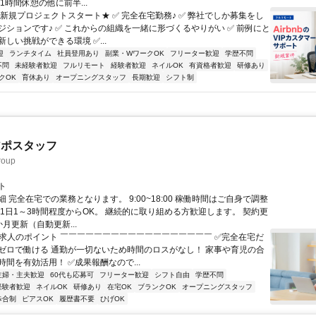
1時間休憩の他に前半...
★新規プロジェクトスタート★ ✅ 完全在宅勤務♪ ✅ 弊社でしか募集をし
ジションです♪ ✅ これからの組織を一緒に形づくるやりがい ✅ 前例にと
しい挑戦ができる環境 ✅...
迎
ランチタイム
社員登用あり
副業・WワークOK
フリーター歓迎
学歴不問
不問
未経験者歓迎
フルリモート
経験者歓迎
ネイルOK
有資格者歓迎
研修あり
クOK
育休あり
オープニングスタッフ
長期歓迎
シフト制
アポスタッフ
oup
ト
 完全在宅での業務となります。 9:00~18:00 稼働時間はご自身で調整
 1日1～3時間程度からOK。 継続的に取り組める方歓迎します。 契約更
月更新（自動更新...
✨求人のポイント ￣￣￣￣￣￣￣￣￣￣￣￣￣￣￣￣￣￣ ✅完全在宅だ
ゼロで働ける 通勤が一切ないため時間のロスがなし！ 家事や育児の合
間を有効活用！ ✅成果報酬なので...
主婦・主夫歓迎
60代も応募可
フリーター歓迎
シフト自由
学歴不問
経験者歓迎
ネイルOK
研修あり
在宅OK
ブランクOK
オープニングスタッフ
歩合制
ピアスOK
履歴書不要
ひげOK