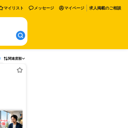
マイリスト
メッセージ
マイページ
求人掲載のご相談
存
関連度順