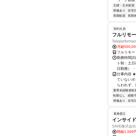
ワーク勤務
主婦・主夫歓迎
研修あり
在宅O
長期歓迎
長期
契約社員
フルリモー
Teleperform
月給500,0
フルリモー
勤務時間詳
ト制：土日
日勤務） ・
仕事内容 
ていないポ
らわれず、新
業界未経験者歓
転勤なし
経験
研修あり
在宅O
業務委託
インサイ
SAVE株式会社
時給1,50