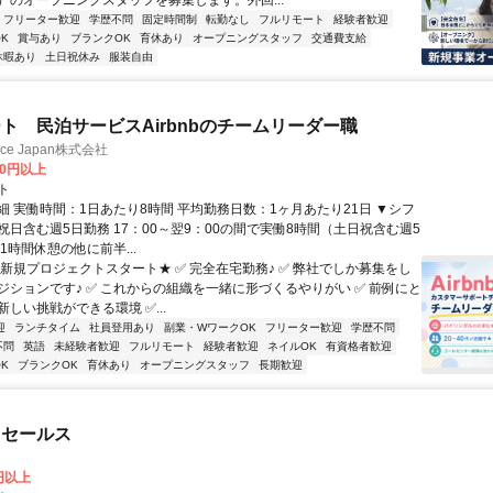
）のオープニングスタッフを募集します。外回...
フリーター歓迎
学歴不問
固定時間制
転勤なし
フルリモート
経験者歓迎
K
賞与あり
ブランクOK
育休あり
オープニングスタッフ
交通費支給
休暇あり
土日祝休み
服装自由
ト 民泊サービスAirbnbのチームリーダー職
ance Japan株式会社
00円以上
ト
細 実働時間：1日あたり8時間 平均勤務日数：1ヶ月あたり21日 ▼シフ
祝日含む週5日勤務 17：00～翌9：00の間で実働8時間（土日祝含む週5
1時間休憩の他に前半...
★新規プロジェクトスタート★ ✅ 完全在宅勤務♪ ✅ 弊社でしか募集をし
ジションです♪ ✅ これからの組織を一緒に形づくるやりがい ✅ 前例にと
しい挑戦ができる環境 ✅...
迎
ランチタイム
社員登用あり
副業・WワークOK
フリーター歓迎
学歴不問
不問
英語
未経験者歓迎
フルリモート
経験者歓迎
ネイルOK
有資格者歓迎
K
ブランクOK
育休あり
オープニングスタッフ
長期歓迎
ドセールス
0円以上