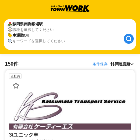
静岡県
南御殿場駅
職種を選択してください
車通勤OK
キーワードを選択してください
150件
条件保存
関連度順
正社員
3tユニック車