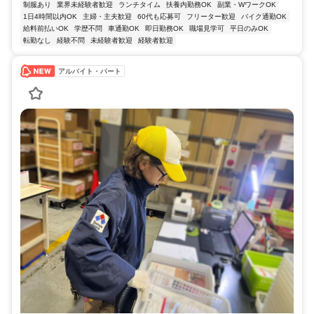
制服あり
業界未経験者歓迎
ランチタイム
扶養内勤務OK
副業・WワークOK
1日4時間以内OK
主婦・主夫歓迎
60代も応募可
フリーター歓迎
バイク通勤OK
給料前払いOK
学歴不問
車通勤OK
即日勤務OK
職場見学可
平日のみOK
転勤なし
経験不問
未経験者歓迎
経験者歓迎
アルバイト・パート