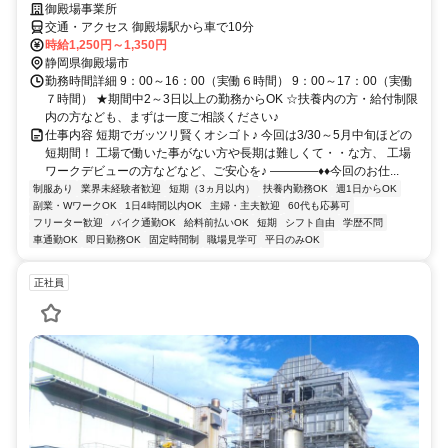
御殿場事業所
交通・アクセス 御殿場駅から車で10分
時給1,250円～1,350円
静岡県御殿場市
勤務時間詳細 9：00～16：00（実働６時間） 9：00～17：00（実働
７時間） ★期間中2～3日以上の勤務からOK ☆扶養内の方・給付制限
内の方なども、まずは一度ご相談ください♪
仕事内容 短期でガッツリ賢くオシゴト♪ 今回は3/30～5月中旬ほどの
短期間！ 工場で働いた事がない方や長期は難しくて・・な方、 工場
ワークデビューの方などなど、ご安心を♪ ――――♦♦今回のお仕...
制服あり
業界未経験者歓迎
短期（3ヵ月以内）
扶養内勤務OK
週1日からOK
副業・WワークOK
1日4時間以内OK
主婦・主夫歓迎
60代も応募可
フリーター歓迎
バイク通勤OK
給料前払いOK
短期
シフト自由
学歴不問
車通勤OK
即日勤務OK
固定時間制
職場見学可
平日のみOK
正社員