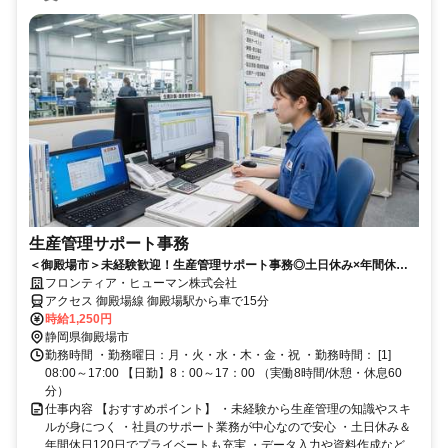
生産管理サポート事務
＜御殿場市＞未経験歓迎！生産管理サポート事務◎土日休み×年間休日
120日
フロンティア・ヒューマン株式会社
アクセス 御殿場線 御殿場駅から車で15分
時給1,250円
静岡県御殿場市
勤務時間 ・勤務曜日：月・火・水・木・金・祝 ・勤務時間： [1]
08:00～17:00 【日勤】8：00～17：00 （実働8時間/休憩・休息60
分）
仕事内容 【おすすめポイント】 ・未経験から生産管理の知識やスキ
ルが身につく ・社員のサポート業務が中心なので安心 ・土日休み＆
年間休日120日でプライベートも充実 ・データ入力や資料作成など