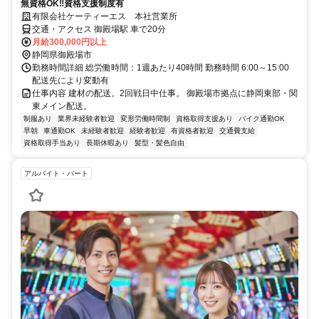
無資格OK‼資格支援制度有
有限会社ケーティーエス 本社営業所
交通・アクセス 御殿場駅 車で20分
月給300,000円以上
静岡県御殿場市
勤務時間詳細 総労働時間：1週あたり40時間 勤務時間 6:00～15:00
配送先により変動有
仕事内容 建材の配送。2回戦日中仕事。 御殿場市拠点に静岡東部・関
東メイン配送。
制服あり
業界未経験者歓迎
変形労働時間制
資格取得支援あり
バイク通勤OK
早朝
車通勤OK
未経験者歓迎
経験者歓迎
有資格者歓迎
交通費支給
資格取得手当あり
長期休暇あり
髪型・髪色自由
アルバイト・パート