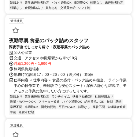
制服あり
業界未経験者歓迎
バイク通勤OK
車通勤OK
転勤なし
未経験者歓迎
残業なし
食費補助あり
賞与あり
交通費支給
シフト制
派遣社員
夜勤専属 食品のパック詰めスタッフ
深夜手当でしっかり稼ぐ！夜勤専属のパック詰め
㈱大心産業
交通・アクセス 御殿場駅から車で10分
時給1,200円～1,600円
静岡県御殿場市
勤務時間詳細 17：00～26：00（選択可） 週5日
仕事内容 ＜仕事内容＞ 食品の盛付・パック詰めを担当。 ライン作業
中心の軽作業で、未経験でも安心スタート♪ 深夜の静かな環境で、モ
クモクと作業に集中したい方にぴったりです。
制服あり
業界未経験者歓迎
ランチタイム
扶養内勤務OK
社員登用あり
副業・WワークOK
フリーター歓迎
バイク通勤OK
給料前払いOK
短期
早朝
学歴不問
車通勤OK
固定時間制
平日のみOK
転勤なし
経験不問
未経験者歓迎
午前
経験者歓迎
派遣社員