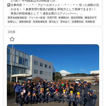
17:00 ✅ 平均残業は月20h程度で少...
仕事内容 ＊‥‥＊‥ アピールポイント ‥＊‥‥＊ ✨ 培った経験が活
かせる！ └ 倉庫管理や製造の経験を 即戦力として発揮できます♪ ✨
将来の幹部候補として └ 成長企業のコアメンバーへ。 ...
業界未経験者歓迎
フリーター歓迎
学歴不問
車通勤OK
固定時間制
職場見学可
転勤なし
経験者歓迎
有資格者歓迎
賞与あり
育休あり
交通費支給
長期歓迎
正社員