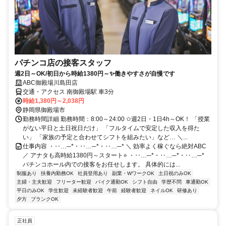
パチンコ店の接客スタッフ
週2日～OK/初日から時給1380円～✨働きやすさが自慢です
ABC御殿場川島田店
交通・アクセス 南御殿場駅 車3分
時給1,380円～2,038円
静岡県御殿場市
勤務時間詳細 勤務時間：8:00～24:00 ✩週2日・1日4h～OK！ 「授業
がない平日と土日祝日だけ」 「フルタイムで安定した収入を得た
い」 「家族の予定と合わせてシフトを組みたい」など… ＼...
仕事内容 ・‥…─*・‥…─*・‥…─* ＼ 効率よく稼ぐなら絶対ABC
／ アナタも高時給1380円～スタート⭐ ・‥…─*・‥…─*・‥…─*
パチンコホール内での接客をお任せします。 具体的には...
制服あり
扶養内勤務OK
社員登用あり
副業・WワークOK
土日祝のみOK
主婦・主夫歓迎
フリーター歓迎
バイク通勤OK
シフト自由
学歴不問
車通勤OK
平日のみOK
学生歓迎
未経験者歓迎
午前
経験者歓迎
ネイルOK
研修あり
夕方
ブランクOK
正社員