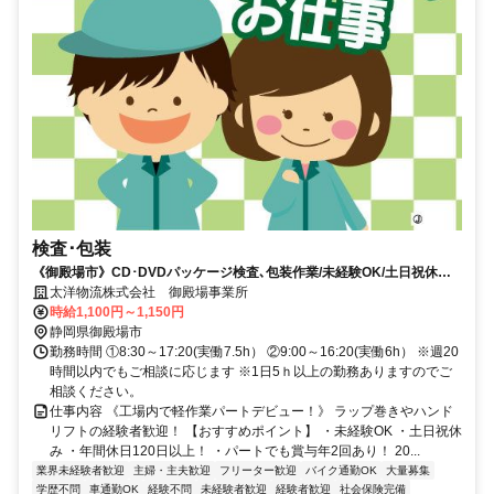
検査･包装
《御殿場市》CD･DVDパッケージ検査､包装作業/未経験OK/土日祝休み/
男女性活躍中！
太洋物流株式会社 御殿場事業所
時給1,100円～1,150円
静岡県御殿場市
勤務時間 ①8:30～17:20(実働7.5h） ②9:00～16:20(実働6h） ※週20
時間以内でもご相談に応じます ※1日5ｈ以上の勤務ありますのでご
相談ください。
仕事内容 《工場内で軽作業パートデビュー！》 ラップ巻きやハンド
リフトの経験者歓迎！ 【おすすめポイント】 ・未経験OK ・土日祝休
み ・年間休日120日以上！ ・パートでも賞与年2回あり！ 20...
業界未経験者歓迎
主婦・主夫歓迎
フリーター歓迎
バイク通勤OK
大量募集
学歴不問
車通勤OK
経験不問
未経験者歓迎
経験者歓迎
社会保険完備