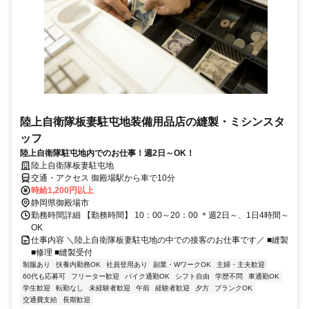
陸上自衛隊板妻駐屯地装備用品店の縫製・ミシンスタ
ッフ
陸上自衛隊駐屯地内でのお仕事！週2日～OK！
陸上自衛隊板妻駐屯地
交通・アクセス 御殿場駅から車で10分
時給1,200円以上
静岡県御殿場市
勤務時間詳細 【勤務時間】 10：00～20：00 ＊週2日～、1日4時間～
OK
仕事内容 ＼陸上自衛隊板妻駐屯地の中での接客のお仕事です／ ■縫製
■修理 ■縫製受付
制服あり
扶養内勤務OK
社員登用あり
副業・WワークOK
主婦・主夫歓迎
60代も応募可
フリーター歓迎
バイク通勤OK
シフト自由
学歴不問
車通勤OK
学生歓迎
転勤なし
未経験者歓迎
午前
経験者歓迎
夕方
ブランクOK
交通費支給
長期歓迎