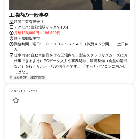
工場内の一般事務
精管工業有限会社
アクセス: 御殿場駅から車で10分
月給188,600円～196,800円
静岡県御殿場市
勤務時間・曜日: ・８：００～１６：４５（休憩４５分間） ・土日休
み
仕事内容: 自動車部品を作る工場内で、製造スタッフがスムーズにお
仕事できるようにPCデータ入力や事務処理、環境整備（食堂の清掃
など）を行うサポート役のお仕事です。 「ずっとパソコンに向かい
っぱなし...
即日勤務OK
固定時間制
アルバイト・パート