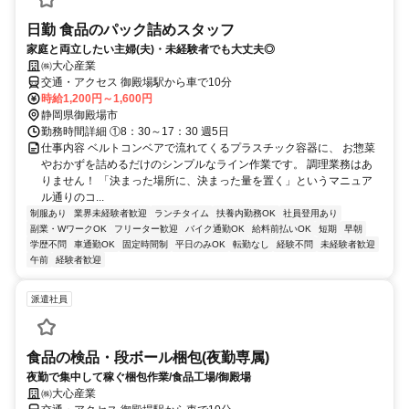
日勤 食品のパック詰めスタッフ
家庭と両立したい主婦(夫)・未経験者でも大丈夫◎
㈱大心産業
交通・アクセス 御殿場駅から車で10分
時給1,200円～1,600円
静岡県御殿場市
勤務時間詳細 ①8：30～17：30 週5日
仕事内容 ベルトコンベアで流れてくるプラスチック容器に、 お惣菜
やおかずを詰めるだけのシンプルなライン作業です。 調理業務はあ
りません！ 「決まった場所に、決まった量を置く」というマニュア
ル通りのコ...
制服あり
業界未経験者歓迎
ランチタイム
扶養内勤務OK
社員登用あり
副業・WワークOK
フリーター歓迎
バイク通勤OK
給料前払いOK
短期
早朝
学歴不問
車通勤OK
固定時間制
平日のみOK
転勤なし
経験不問
未経験者歓迎
午前
経験者歓迎
派遣社員
食品の検品・段ボール梱包(夜勤専属)
夜勤で集中して稼ぐ梱包作業/食品工場/御殿場
㈱大心産業