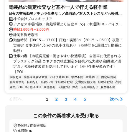
電装品の測定検査など基本一人で行える軽作業
日夜の交替勤務／チカラ仕事なし／高時給／対人ストレスなども軽減で
きる基本一人作業／月収34万円以上可
株式会社プロスキャリア
アクセス 御殿場線：御殿場駅より自動車15分（車通勤OK・バイク通
勤OK）
時給1,600円～2,000円
静岡県御殿場市
勤務時間 【08:15 ～ 17:00】日勤：実働8h 【20:15 ～ 05:00】夜勤：
実働8h 食事休憩45分/その他小休憩あり （各時間を1週間ごと順番に
勤務）
仕事内容 【冷暖房完備・働きやすい快適環境】 自動車に使用される
プラスチック部品 コネクタの検査測定を目視／拡大鏡や 顕微鏡／測
定具／各種検査装置を使用 して行います（座り仕事が多めです）
【POI...
制服あり
業界未経験者歓迎
バイク通勤OK
学歴不問
車通勤OK
固定時間制
職場見学可
転勤なし
経験不問
未経験者歓迎
交通費全額支給
経験者歓迎
夜間
週払いOK
即日払いOK
研修あり
長期歓迎
深夜
長期休暇あり
履歴書不要
前へ
次へ
1
2
3
4
5
この条件の新着求人を受け取る
静岡県 / 南御殿場駅
車通勤OK