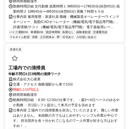
静岡県御殿場市
勤務時間詳細 交代勤務 就業時間１ 9時00分〜17時30分(休憩45分) 就
業時間２ 19時45分〜4時30分(休憩60分) 実働７時間４５分
仕事内容 雇用形態：派遣社員 職種：機械製造オペレーター/ラインマ
ネージャー、製図/CADオペレーター（機械/電気/電子製品専門職）、
評価/実験/テスト（機械/電気/電子製品専門職） 電子基板用レー...
バイク通勤OK
車通勤OK
固定時間制
転勤なし
経験者歓迎
交通費支給
フルタイム歓迎
深夜
土日祝休み
寮・社宅あり
入社祝い金あり
派遣社員
工場内での清掃員
年齢不問◎1日3時間の清掃ワーク
株式会社大心産業
交通・アクセス 御殿場駅から車で10分
時給1,110円以上
静岡県御殿場市
勤務時間詳細 ・8:30~12:00の仕事です。 ・週3〜4日ペースのゆるや
か勤務 ・月1回シフト提出して来月の予定を決めます
仕事内容 工場内での清掃業務を担当していただきます。 難しい作業
はありません。 未経験の方でもはじめやすいシンプル作業が中心で
す。 担当箇所を各々分かれてになるので一人作業が好きな方はおす
すめ！ ...