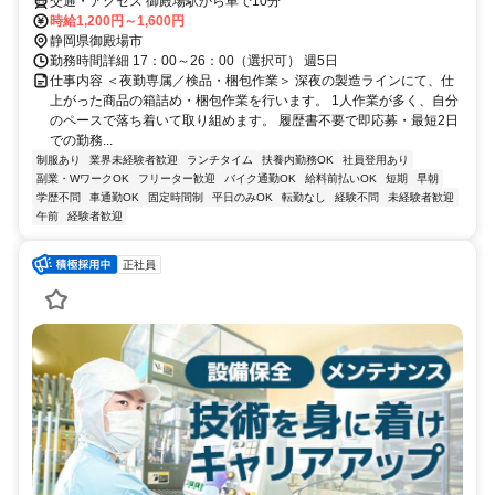
交通・アクセス 御殿場駅から車で10分
時給1,200円～1,600円
静岡県御殿場市
勤務時間詳細 17：00～26：00（選択可） 週5日
仕事内容 ＜夜勤専属／検品・梱包作業＞ 深夜の製造ラインにて、仕
上がった商品の箱詰め・梱包作業を行います。 1人作業が多く、自分
のペースで落ち着いて取り組めます。 履歴書不要で即応募・最短2日
での勤務...
制服あり
業界未経験者歓迎
ランチタイム
扶養内勤務OK
社員登用あり
副業・WワークOK
フリーター歓迎
バイク通勤OK
給料前払いOK
短期
早朝
学歴不問
車通勤OK
固定時間制
平日のみOK
転勤なし
経験不問
未経験者歓迎
午前
経験者歓迎
正社員