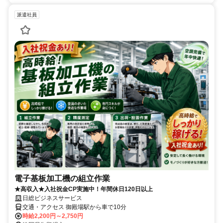
派遣社員
電子基板加工機の組立作業
★高収入★入社祝金CP実施中！年間休日120日以上
日総ビジネスサービス
交通・アクセス 御殿場駅から車で10分
時給2,200円～2,750円