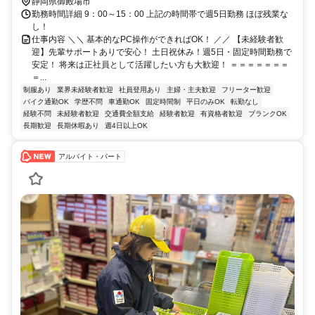
静岡県御殿場市
勤務時間詳細 9：00～15：00 上記の時間帯で週5日勤務 ほぼ残業な
し！
仕事内容 ＼＼ 基本的なPC操作ができればOK！ ／／ 【未経験者歓
迎】先輩サポートありで安心！ 土日祝休み！週5日・固定時間勤務で
安定！ 将来は正社員として活躍したい方も大歓迎！ ＝＝＝＝＝＝＝
＝...
制服あり
業界未経験者歓迎
社員登用あり
主婦・主夫歓迎
フリーター歓迎
バイク通勤OK
学歴不問
車通勤OK
固定時間制
平日のみOK
転勤なし
経験不問
未経験者歓迎
交通費全額支給
経験者歓迎
有資格者歓迎
ブランクOK
長期歓迎
長期休暇あり
週4日以上OK
アルバイト・パート