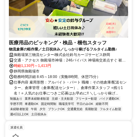
医療用品のピッキング・検品・梱包スタッフ
物流倉庫の軽作業／土日祝休み／しっかり稼げるフルタイム勤務♪
御殿場第三物流センター/株式会社鈴与カーゴサービス静岡
交通・アクセス 御殿場市神場：246バイパス 神場南交差点すぐ 裾野
方面からも通勤便利です JR御殿場線 南御殿場駅から車で５分 JR御
時給1,130円～1,413円
殿場線 富士岡駅から車で８分
静岡県御殿場市
勤務時間詳細 8:45～18:00（実働8時間、休憩75分）
仕事内容 雇用形態：アルバイト・パート 職種：その他倉庫/配送セン
ター、倉庫管理（倉庫/配送センター）、倉庫作業スタッフ ⭐残り1
名！⭐ 人気のお仕事につきご応募はお早めに!! ＼しっかり稼げ...
制服あり
業界未経験者歓迎
主婦・主夫歓迎
フリーター歓迎
バイク通勤OK
学歴不問
車通勤OK
固定時間制
職場見学可
平日のみOK
経験不問
未経験者歓迎
午前
夕方
ブランクOK
交通費支給
長期歓迎
フルタイム歓迎
週4日以上OK
土日祝休み
派遣社員