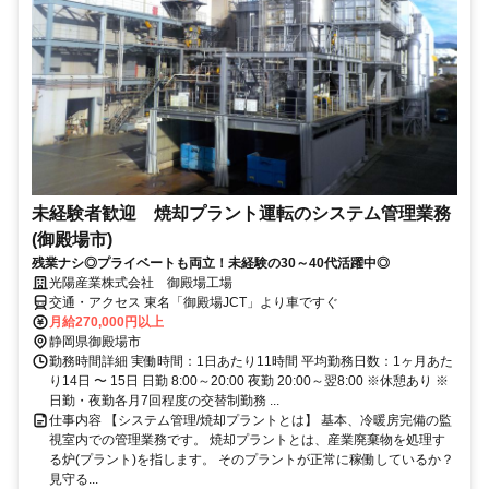
未経験者歓迎 焼却プラント運転のシステム管理業務
(御殿場市)
残業ナシ◎プライベートも両立！未経験の30～40代活躍中◎
光陽産業株式会社 御殿場工場
交通・アクセス 東名「御殿場JCT」より車ですぐ
月給270,000円以上
静岡県御殿場市
勤務時間詳細 実働時間：1日あたり11時間 平均勤務日数：1ヶ月あた
り14日 〜 15日 日勤 8:00～20:00 夜勤 20:00～翌8:00 ※休憩あり ※
日勤・夜勤各月7回程度の交替制勤務 ...
仕事内容 【システム管理/焼却プラントとは】 基本、冷暖房完備の監
視室内での管理業務です。 焼却プラントとは、産業廃棄物を処理す
る炉(プラント)を指します。 そのプラントが正常に稼働しているか？
見守る...