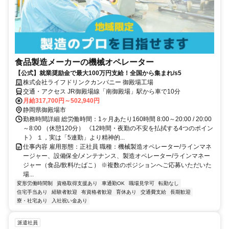
食品製造メーカーの機械オペレーター
【公式】就業奨励金で最大100万円支給！全国から集まれ/s5
株式会社ライフドリンクカンパニー 御殿場工場
交通・アクセス JR御殿場線「南御殿場」駅から車で10分
月給317,700円～502,940円
静岡県御殿場市
勤務時間詳細 総労働時間：1ヶ月あたり160時間 8:00～20:00 / 20:00
～8:00 （休憩120分） 《12時間・夜勤の不安を払拭する4つのポイン
ト》 １，実は「5連勤」より精神的...
仕事内容 雇用形態：正社員 職種：機械製造オペレーター/ラインマネ
ージャー、設備保全/メンテナンス、製造オペレーター/ラインマネー
ジャー（食品/飲料/たばこ） ※複数のポジションへご応募いただいた
場...
変形労働時間制
資格取得支援あり
車通勤OK
職場見学可
転勤なし
住宅手当あり
経験者歓迎
有資格者歓迎
育休あり
交通費支給
長期歓迎
寮・社宅あり
入社祝い金あり
派遣社員