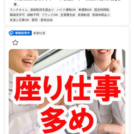
事...
ランチタイム
資格取得支援あり
バイク通勤OK
車通勤OK
固定時間制
職場見学可
経験不問
ブランクOK
交通費支給
長期歓迎
長期休暇あり
友達と応募OK
髪型・髪色自由
派遣社員