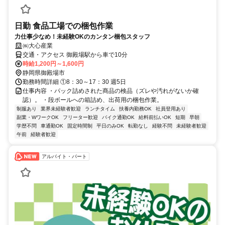
日勤 食品工場での梱包作業
力仕事少なめ！未経験OKのカンタン梱包スタッフ
㈱大心産業
交通・アクセス 御殿場駅から車で10分
時給1,200円～1,600円
静岡県御殿場市
勤務時間詳細 ①8：30～17：30 週5日
仕事内容 ・パック詰めされた商品の検品（ズレや汚れがないか確
認）。 ・段ボールへの箱詰め、出荷用の梱包作業。
制服あり
業界未経験者歓迎
ランチタイム
扶養内勤務OK
社員登用あり
副業・WワークOK
フリーター歓迎
バイク通勤OK
給料前払いOK
短期
早朝
学歴不問
車通勤OK
固定時間制
平日のみOK
転勤なし
経験不問
未経験者歓迎
午前
経験者歓迎
アルバイト・パート