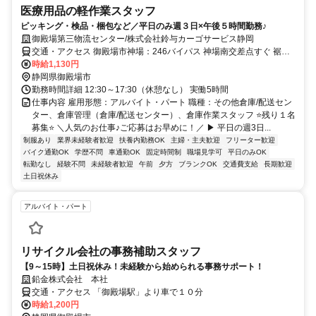
医療用品の軽作業スタッフ
ピッキング・検品・梱包など／平日のみ週３日×午後５時間勤務♪
御殿場第三物流センター/株式会社鈴与カーゴサービス静岡
交通・アクセス 御殿場市神場：246バイパス 神場南交差点すぐ 裾野
方面からも通勤便利です JR御殿場線 南御殿場駅から車で５分 JR御
時給1,130円
殿場線 富士岡駅から車で８分
静岡県御殿場市
勤務時間詳細 12:30～17:30（休憩なし） 実働5時間
仕事内容 雇用形態：アルバイト・パート 職種：その他倉庫/配送セン
ター、倉庫管理（倉庫/配送センター）、倉庫作業スタッフ ⭐残り１名
募集⭐ ＼人気のお仕事♪ご応募はお早めに！／ ▶ 平日の週3日...
制服あり
業界未経験者歓迎
扶養内勤務OK
主婦・主夫歓迎
フリーター歓迎
バイク通勤OK
学歴不問
車通勤OK
固定時間制
職場見学可
平日のみOK
転勤なし
経験不問
未経験者歓迎
午前
夕方
ブランクOK
交通費支給
長期歓迎
土日祝休み
アルバイト・パート
リサイクル会社の事務補助スタッフ
【9～15時】土日祝休み！未経験から始められる事務サポート！
鉛金株式会社 本社
交通・アクセス 「御殿場駅」より車で１０分
時給1,200円